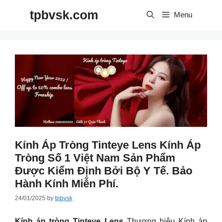
Skip
tpbvsk.com
to
Menu
content
Kính Áp Tròng Tinteye Lens Kính Áp
Tròng Số 1 Việt Nam Sản Phẩm
Được Kiểm Định Bởi Bộ Y Tế. Bảo
Hành Kính Miễn Phí.
24/01/2025
by
tpbvsk
Kính áp tròng Tinteye Lens
Thương hiệu Kính áp