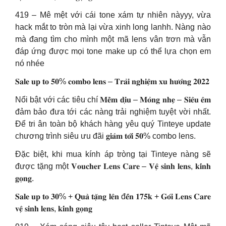
419 – Mê mệt với cái tone xám tự nhiên nàyyy, vừa
hack mắt to tròn mà lại vừa xinh long lanhh. Nàng nào
mà đang tìm cho mình một mã lens vân trơn mà vẫn
đáp ứng được mọi tone make up có thể lựa chọn em
nó nhée
𝐒𝐚𝐥𝐞 𝐮𝐩 𝐭𝐨 𝟓𝟎% 𝐜𝐨𝐦𝐛𝐨 𝐥𝐞𝐧𝐬 – 𝐓𝐫𝐚̉𝐢 𝐧𝐠𝐡𝐢𝐞̣̂𝐦 𝐱𝐮 𝐡𝐮̛𝐨̛́𝐧𝐠 𝟐𝟎𝟐𝟐
Nổi bật với các tiêu chí 𝐌𝐞̂̀𝐦 𝐝𝐢̣𝐮 – 𝐌𝐨̉𝐧𝐠 𝐧𝐡𝐞̣ – 𝐒𝐢𝐞̂𝐮 𝐞̂𝐦
đảm bảo đưa tới các nàng trải nghiệm tuyệt vời nhất.
Để tri ân toàn bộ khách hàng yêu quý Tinteye update
chương trình siêu ưu đãi 𝐠𝐢𝐚̉𝐦 𝐭𝐨̛́𝐢 𝟓𝟎% combo lens.
Đặc biệt, khi mua kính áp tròng tại Tinteye nàng sẽ
được tặng một 𝐕𝐨𝐮𝐜𝐡𝐞𝐫 𝐋𝐞𝐧𝐬 𝐂𝐚𝐫𝐞 – 𝐕𝐞̣̂ 𝐬𝐢𝐧𝐡 𝐥𝐞𝐧𝐬, 𝐤𝐢́𝐧𝐡
𝐠𝐨̣𝐧𝐠.
𝐒𝐚𝐥𝐞 𝐮𝐩 𝐭𝐨 𝟑𝟎% + 𝐐𝐮𝐚̀ 𝐭𝐚̣̆𝐧𝐠 𝐥𝐞̂𝐧 đ𝐞̂́𝐧 𝟏𝟕𝟓𝐤 + 𝐆𝐨́𝐢 𝐋𝐞𝐧𝐬 𝐂𝐚𝐫𝐞
𝐯𝐞̣̂ 𝐬𝐢𝐧𝐡 𝐥𝐞𝐧𝐬, 𝐤𝐢́𝐧𝐡 𝐠𝐨̣𝐧𝐠