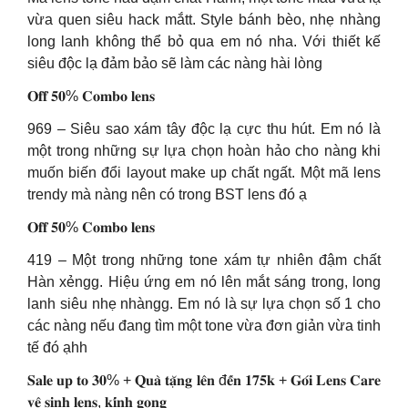
vừa quen siêu hack mắtt. Style bánh bèo, nhẹ nhàng
long lanh không thể bỏ qua em nó nha. Với thiết kế
siêu độc lạ đảm bảo sẽ làm các nàng hài lòng
𝐎𝐟𝐟 𝟓𝟎% 𝐂𝐨𝐦𝐛𝐨 𝐥𝐞𝐧𝐬
969 – Siêu sao xám tây độc lạ cực thu hút. Em nó là
một trong những sự lựa chọn hoàn hảo cho nàng khi
muốn biến đổi layout make up chất ngất. Một mã lens
trendy mà nàng nên có trong BST lens đó ạ
𝐎𝐟𝐟 𝟓𝟎% 𝐂𝐨𝐦𝐛𝐨 𝐥𝐞𝐧𝐬
419 – Một trong những tone xám tự nhiên đậm chất
Hàn xẻngg. Hiệu ứng em nó lên mắt sáng trong, long
lanh siêu nhẹ nhàngg. Em nó là sự lựa chọn số 1 cho
các nàng nếu đang tìm một tone vừa đơn giản vừa tinh
tế đó ạhh
𝐒𝐚𝐥𝐞 𝐮𝐩 𝐭𝐨 𝟑𝟎% + 𝐐𝐮𝐚̀ 𝐭𝐚̣̆𝐧𝐠 𝐥𝐞̂𝐧 đ𝐞̂́𝐧 𝟏𝟕𝟓𝐤 + 𝐆𝐨́𝐢 𝐋𝐞𝐧𝐬 𝐂𝐚𝐫𝐞
𝐯𝐞̣̂ 𝐬𝐢𝐧𝐡 𝐥𝐞𝐧𝐬, 𝐤𝐢́𝐧𝐡 𝐠𝐨̣𝐧𝐠