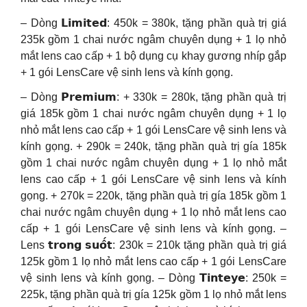
– Dòng 𝗟𝗶𝗺𝗶𝘁𝗲𝗱: 450k = 380k, tặng phần quà trị giá
235k gồm 1 chai nước ngâm chuyên dụng + 1 lọ nhỏ
mắt lens cao cấp + 1 bộ dụng cụ khay gương nhíp gắp
+ 1 gói LensCare vệ sinh lens và kính gọng.
– Dòng 𝗣𝗿𝗲𝗺𝗶𝘂𝗺: + 330k = 280k, tặng phần quà trị
giá 185k gồm 1 chai nước ngâm chuyên dụng + 1 lọ
nhỏ mắt lens cao cấp + 1 gói LensCare vệ sinh lens và
kính gọng. + 290k = 240k, tặng phần quà trị gía 185k
gồm 1 chai nước ngâm chuyên dụng + 1 lọ nhỏ mắt
lens cao cấp + 1 gói LensCare vệ sinh lens và kính
gọng. + 270k = 220k, tặng phần quà trị gía 185k gồm 1
chai nước ngâm chuyên dụng + 1 lọ nhỏ mắt lens cao
cấp + 1 gói LensCare vệ sinh lens và kính gọng. –
Lens 𝘁𝗿𝗼𝗻𝗴 𝘀𝘂𝗼̂́𝘁: 230k = 210k tặng phần quà trị giá
125k gồm 1 lọ nhỏ mắt lens cao cấp + 1 gói LensCare
vệ sinh lens và kính gọng. – Dòng 𝗧𝗶𝗻𝘁𝗲𝘆𝗲: 250k =
225k, tặng phần quà trị gía 125k gồm 1 lọ nhỏ mắt lens