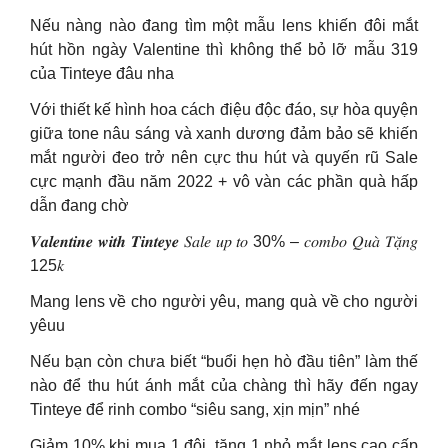
Nếu nàng nào đang tìm một mẫu lens khiến đôi mắt
hút hồn ngày Valentine thì không thể bỏ lỡ mẫu 319
của Tinteye đâu nha
Với thiết kế hình hoa cách điệu độc đáo, sự hòa quyện
giữa tone nâu sáng và xanh dương đảm bảo sẽ khiến
mắt người đeo trở nên cực thu hút và quyến rũ Sale
cực mạnh đầu năm 2022 + vô vàn các phần quà hấp
dẫn đang chờ
𝑽𝒂𝒍𝒆𝒏𝒕𝒊𝒏𝒆 𝒘𝒊𝒕𝒉 𝑻𝒊𝒏𝒕𝒆𝒚𝒆 𝑆𝑎𝑙𝑒 𝑢𝑝 𝑡𝑜 30% – 𝑐𝑜𝑚𝑏𝑜 𝑄𝑢𝑎̀ 𝑇𝑎̣̆𝑛𝑔
125𝑘
Mang lens về cho người yêu, mang quà về cho người
yêuu
Nếu bạn còn chưa biết “buổi hẹn hò đầu tiên” làm thế
nào để thu hút ánh mắt của chàng thì hãy đến ngay
Tinteye để rinh combo “siêu sang, xịn mịn” nhé
Giảm 10% khi mua 1 đôi, tặng 1 nhỏ mắt lens cao cấp