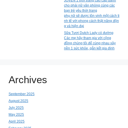
JOVEN 1 thời trang cao cấp dành
cho phái nữ văn phòng cùng các
bạn trẻ yêu thời trang
phụ nữ sẽ được tôn vinh một cách ti
nh tế với phong cách thật năng độn
g và hiện đại
Sữa Tươi Dutch Lady có đường
Các mẹ hãy tham gia với cộng
đồng chúng tôi để cùng nhau xây
nền 1 sức khỏe, gắn kết gia đình
Archives
September 2025
August 2025
July 2025
May 2025
April 2025