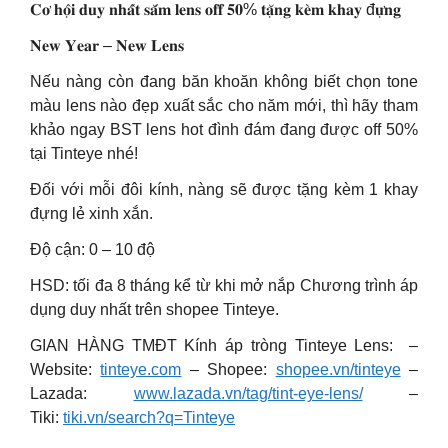
𝐂𝐨̛ 𝐡𝐨̣̂𝐢 𝐝𝐮𝐲 𝐧𝐡𝐚̂́𝐭 𝐬𝐚̆́𝐦 𝐥𝐞𝐧𝐬 𝐨𝐟𝐟 𝟓𝟎% 𝐭𝐚̣̆𝐧𝐠 𝐤𝐞̀𝐦 𝐤𝐡𝐚𝐲 đ𝐮̛̣𝐧𝐠
𝐍𝐞𝐰 𝐘𝐞𝐚𝐫 – 𝐍𝐞𝐰 𝐋𝐞𝐧𝐬
Nếu nàng còn đang băn khoăn không biết chọn tone
màu lens nào đẹp xuất sắc cho năm mới, thì hãy tham
khảo ngay BST lens hot đình đám đang được off 50%
tại Tinteye nhé!
Đối với mỗi đôi kính, nàng sẽ được tặng kèm 1 khay
đựng lẻ xinh xắn.
Độ cận: 0 – 10 độ
HSD: tối đa 8 tháng kể từ khi mở nắp Chương trình áp
dụng duy nhất trên shopee Tinteye.
GIAN HÀNG TMĐT Kính áp tròng Tinteye Lens: –
Website:
tinteye.com
– Shopee:
shopee.vn/tinteye
–
Lazada:
www.lazada.vn/tag/tint-eye-lens/
–
Tiki:
tiki.vn/search?q=Tinteye