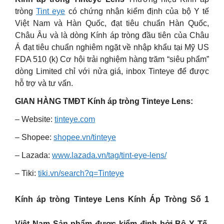
tròng
Tint eye
có chứng nhận kiểm định của bộ Y tế
Việt Nam và Hàn Quốc, đạt tiêu chuẩn Hàn Quốc,
Châu Âu và là dòng Kính áp tròng đầu tiên của Châu
Á đạt tiêu chuẩn nghiêm ngặt về nhập khẩu tại Mỹ US
FDA 510 (k) Cơ hội trải nghiệm hàng trăm “siêu phẩm”
dòng Limited chỉ với nửa giá, inbox Tinteye để được
hỗ trợ và tư vấn.
GIAN HÀNG TMĐT Kính áp tròng Tinteye Lens:
– Website:
tinteye.com
– Shopee:
shopee.vn/tinteye
– Lazada:
www.lazada.vn/tag/tint-eye-lens/
– Tiki:
tiki.vn/search?q=Tinteye
Kính áp tròng Tinteye Lens Kính Áp Tròng Số 1
Việt Nam Sản phẩm được kiểm định bởi Bộ Y Tế.