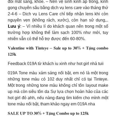
đôi mắt sáng, khỏe. – Nên vệ sinh kính áp tròng, kính
gọng chuyên sâu bằng dịch vụ lens care vào tháng thứ
2-4-6 – Dịch vụ Lens Care chỉ tiếp nhận lens khi còn
nguyên vẹn (không rách, xước), còn hạn sử dụng,..
𝗟𝘂̛𝘂 𝘆́: – Vì nhiều lí do khách quan nên trong một số
trường hợp không thể làm sạch 100% như mới, tuy
nhiên vẫn có thể hỗ trợ được đến 60-80%.
𝐕𝐚𝐥𝐞𝐧𝐭𝐢𝐧𝐞 𝐰𝐢𝐭𝐡 𝐓𝐢𝐧𝐭𝐞𝐲𝐞 – 𝐒𝐚𝐥𝐞 𝐮𝐩 𝐭𝐨 𝟑𝟎% + 𝐓𝐚̣̆𝐧𝐠 𝐜𝐨𝐦𝐛𝐨
𝟏𝟐𝟓𝐤
Feedback 019A từ khách iu xinh như hot girl nhà tuii
019A Tone màu xám sáng nổi bật, em nó là một trong
những tone màu có 102 duy nhất chỉ có tại Tinteye.
Một trong những tone màu không chỉ tôn layout make
up mà còn siêu tôn da Sự lựa chọn hoàn hảo của các
hot girl đó ạhh, nếu nàng đang tìm kiếm cho mình một
tone màu nổi bật, tham khảo ngay em 019A nha
𝐒𝐀𝐋𝐄 𝐔𝐏 𝐓𝐎 𝟑𝟎% + 𝐓𝐚̣̆𝐧𝐠 𝐂𝐨𝐦𝐛𝐨 𝐮𝐩 𝐭𝐨 𝟏𝟐𝟓𝐤