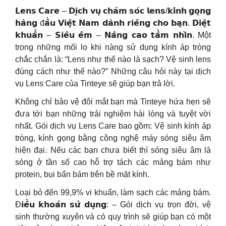
𝗟𝗲𝗻𝘀 𝗖𝗮𝗿𝗲 – 𝗗𝗶̣𝗰𝗵 𝘃𝘂̣ 𝗰𝗵𝗮̆𝗺 𝘀𝗼́𝗰 𝗹𝗲𝗻𝘀/𝗸𝗶́𝗻𝗵 𝗴𝗼̣𝗻𝗴
𝗵𝗮̀𝗻𝗴 đ𝗮̂̀𝘂 𝗩𝗶𝗲̣̂𝘁 𝗡𝗮𝗺 𝗱𝗮̀𝗻𝗵 𝗿𝗶𝗲̂𝗻𝗴 𝗰𝗵𝗼 𝗯𝗮̣𝗻. 𝗗𝗶𝗲̣̂𝘁
𝗸𝗵𝘂𝗮̂̉𝗻 – 𝗦𝗶𝗲̂𝘂 𝗲̂𝗺 – 𝗡𝗮̂𝗻𝗴 𝗰𝗮𝗼 𝘁𝗮̂̀𝗺 𝗻𝗵𝗶̀𝗻. Một
trong những mối lo khi nàng sử dụng kính áp tròng
chắc chắn là: “Lens như thế nào là sạch? Vệ sinh lens
đúng cách như thế nào?” Những câu hỏi này tại dịch
vụ Lens Care của Tinteye sẽ giúp bạn trả lời.
Không chỉ bảo vệ đôi mắt bạn mà Tinteye hứa hẹn sẽ
đưa tới bạn những trải nghiệm hài lòng và tuyệt vời
nhất. Gói dịch vụ Lens Care bao gồm: Vệ sinh kính áp
tròng, kính gọng bằng công nghệ máy sóng siêu âm
hiện đại. Nếu các bạn chưa biết thì sóng siêu âm là
sóng ở tần số cao hỗ trợ tách các mảng bám như
protein, bụi bẩn bám trên bề mặt kính.
Loại bỏ đến 99,9% vi khuẩn, làm sạch các mảng bám.
Đ𝗶𝗲̂̀𝘂 𝗸𝗵𝗼𝗮̉𝗻 𝘀𝘂̛̉ 𝗱𝘂̣𝗻𝗴: – Gói dịch vụ trọn đời, vệ
sinh thường xuyên và có quy trình sẽ giúp bạn có một