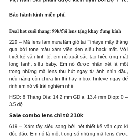
Bảo hành kính miễn phí.
𝐃𝐞𝐚𝐥 𝐡𝐨𝐭 𝐜𝐮𝐨̂́𝐢 𝐭𝐡𝐚́𝐧𝐠: 𝟗𝟗𝐤/đ𝐨̂𝐢 𝐥𝐞𝐧𝐬 𝐭𝐚̣̆𝐧𝐠 𝐤𝐡𝐚𝐲 đ𝐮̛̣𝐧𝐠 𝐤𝐢́𝐧𝐡
229 – Mã lens làm mưa làm gió tại Tinteye mấy tháng
qua bởi tone màu xám viền đen siêu hack mắt. Với
thiết kế vân tinh tế, em nó xuất sắc tạo hiệu ứng mắt
long lanh, siêu baby. Em nó được nhận xét là một
trong những mã lens thu hút ngay từ ánh nhìn đầu,
nếu nàng còn chưa tin thì hãy inbox Tinteye ngay để
rinh em nó về trải nghiệm nhé!
HSD: 8 Tháng Dia: 14.2 mm GDia: 13.4 mm Diop: 0 –
3.5 độ
𝗦𝗮𝗹𝗲 𝗰𝗼𝗺𝗯𝗼 𝗹𝗲𝗻𝘀 𝗰𝗵𝗶̉ 𝘁𝘂̛̀ 𝟮𝟭𝟬𝗸
619 – Xám tây siêu sang bởi nét thiết kế vân cực kì
độc đáo. Em nó là một trong số những mã lens được