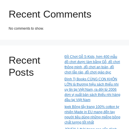
Recent Comments
No comments to show.
Recent
Đồ Chơi Gỗ S-Kids, hơn 400 mẫu
đồ chơi được làm bằng Gỗ, đồ chơi
thông minh, đồ chơi an toàn, đồ
Posts
chơi lắp ráp, đồ chơi giáo dục
Đinh Tị Books CÙNG CON KHÔN
LỚN là thương hiệu sách thiếu nhi
uy tín tại Việt Nam, ra đời từ 2006
đơn vị xuất bản sách thiếu nhi hàng
đầu tại Việt Nam
Ipek Bông tẩy trang 100% cotton tự
nhiên Made in EU mang đến tay
người tiêu dùng những miếng bông
chất lượng tốt nhất