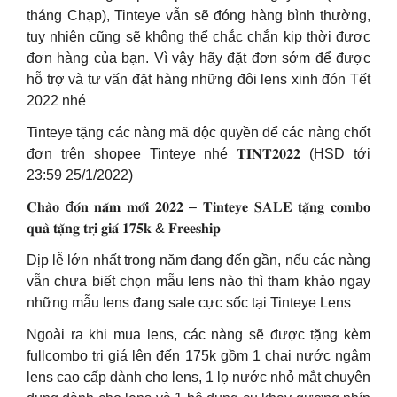
tháng Chạp), Tinteye vẫn sẽ đóng hàng bình thường,
tuy nhiên cũng sẽ không thể chắc chắn kịp thời được
đơn hàng của bạn. Vì vậy hãy đặt đơn sớm để được
hỗ trợ và tư vấn đặt hàng những đôi lens xinh đón Tết
2022 nhé
Tinteye tặng các nàng mã độc quyền để các nàng chốt
đơn trên shopee Tinteye nhé 𝐓𝐈𝐍𝐓𝟐𝟎𝟐𝟐 (HSD tới
23:59 25/1/2022)
𝐂𝐡𝐚̀𝐨 đ𝐨́𝐧 𝐧𝐚̆𝐦 𝐦𝐨̛́𝐢 𝟐𝟎𝟐𝟐 – 𝐓𝐢𝐧𝐭𝐞𝐲𝐞 𝐒𝐀𝐋𝐄 𝐭𝐚̣̆𝐧𝐠 𝐜𝐨𝐦𝐛𝐨
𝐪𝐮𝐚̀ 𝐭𝐚̣̆𝐧𝐠 𝐭𝐫𝐢̣ 𝐠𝐢𝐚́ 𝟏𝟕𝟓𝐤 & 𝐅𝐫𝐞𝐞𝐬𝐡𝐢𝐩
Dịp lễ lớn nhất trong năm đang đến gần, nếu các nàng
vẫn chưa biết chọn mẫu lens nào thì tham khảo ngay
những mẫu lens đang sale cực sốc tại Tinteye Lens
Ngoài ra khi mua lens, các nàng sẽ được tặng kèm
fullcombo trị giá lên đến 175k gồm 1 chai nước ngâm
lens cao cấp dành cho lens, 1 lọ nước nhỏ mắt chuyên