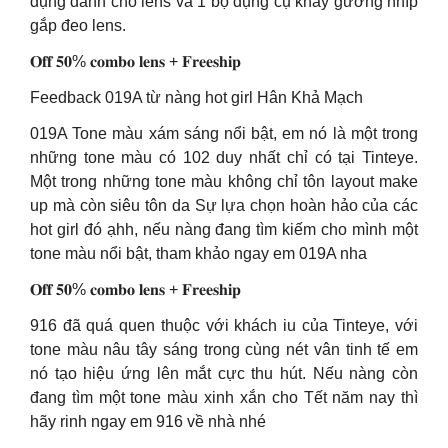
dụng dành cho lens và 1 bộ dụng cụ khay gương nhíp
gắp đeo lens.
𝐎𝐟𝐟 𝟓𝟎% 𝐜𝐨𝐦𝐛𝐨 𝐥𝐞𝐧𝐬 + 𝐅𝐫𝐞𝐞𝐬𝐡𝐢𝐩
Feedback 019A từ nàng hot girl Hân Khả Mạch
019A Tone màu xám sáng nổi bật, em nó là một trong
những tone màu có 102 duy nhất chỉ có tại Tinteye.
Một trong những tone màu không chỉ tôn layout make
up mà còn siêu tôn da Sự lựa chọn hoàn hảo của các
hot girl đó ạhh, nếu nàng đang tìm kiếm cho mình một
tone màu nổi bật, tham khảo ngay em 019A nha
𝐎𝐟𝐟 𝟓𝟎% 𝐜𝐨𝐦𝐛𝐨 𝐥𝐞𝐧𝐬 + 𝐅𝐫𝐞𝐞𝐬𝐡𝐢𝐩
916 đã quá quen thuộc với khách iu của Tinteye, với
tone màu nâu tây sáng trong cùng nét vân tinh tế em
nó tạo hiệu ứng lên mắt cực thu hút. Nếu nàng còn
đang tìm một tone màu xinh xắn cho Tết năm nay thì
hãy rinh ngay em 916 về nhà nhé