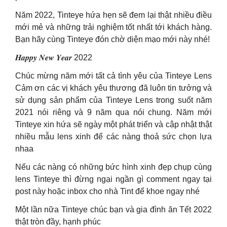
Năm 2022, Tinteye hứa hẹn sẽ đem lại thật nhiều điều
mới mẻ và những trải nghiệm tốt nhất tới khách hàng.
Bạn hãy cùng Tinteye đón chờ diện mạo mới này nhé!
𝑯𝒂𝒑𝒑𝒚 𝑵𝒆𝒘 𝒀𝒆𝒂𝒓 2022
Chúc mừng năm mới tất cả tình yêu của Tinteye Lens
Cảm ơn các vị khách yêu thương đã luôn tin tưởng và
sử dụng sản phẩm của Tinteye Lens trong suốt năm
2021 nói riêng và 9 năm qua nói chung. Năm mới
Tinteye xin hứa sẽ ngày một phát triển và cập nhật thật
nhiều mẫu lens xinh để các nàng thoả sức chọn lựa
nhaa
Nếu các nàng có những bức hình xinh đẹp chụp cùng
lens Tinteye thì đừng ngại ngần gì comment ngay tại
post này hoặc inbox cho nhà Tint để khoe ngay nhé
Một lần nữa Tinteye chúc bạn và gia đình ăn Tết 2022
thật tròn đầy, hạnh phúc