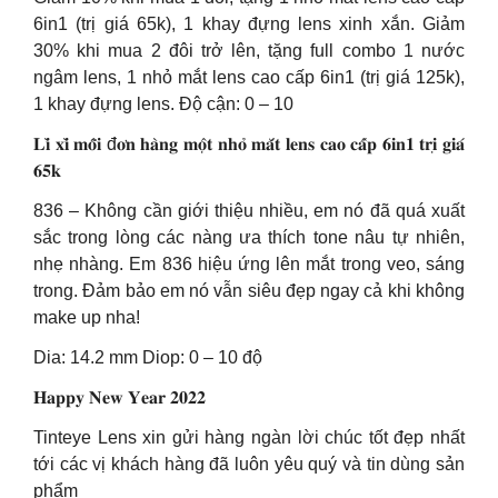
6in1 (trị giá 65k), 1 khay đựng lens xinh xắn. Giảm
30% khi mua 2 đôi trở lên, tặng full combo 1 nước
ngâm lens, 1 nhỏ mắt lens cao cấp 6in1 (trị giá 125k),
1 khay đựng lens. Độ cận: 0 – 10
𝐋𝐢̀ 𝐱𝐢̀ 𝐦𝐨̂̃𝐢 đ𝐨̛𝐧 𝐡𝐚̀𝐧𝐠 𝐦𝐨̣̂𝐭 𝐧𝐡𝐨̉ 𝐦𝐚̆́𝐭 𝐥𝐞𝐧𝐬 𝐜𝐚𝐨 𝐜𝐚̂́𝐩 𝟔𝐢𝐧𝟏 𝐭𝐫𝐢̣ 𝐠𝐢𝐚́
𝟔𝟓𝐤
836 – Không cần giới thiệu nhiều, em nó đã quá xuất
sắc trong lòng các nàng ưa thích tone nâu tự nhiên,
nhẹ nhàng. Em 836 hiệu ứng lên mắt trong veo, sáng
trong. Đảm bảo em nó vẫn siêu đẹp ngay cả khi không
make up nha!
Dia: 14.2 mm Diop: 0 – 10 độ
𝐇𝐚𝐩𝐩𝐲 𝐍𝐞𝐰 𝐘𝐞𝐚𝐫 𝟐𝟎𝟐𝟐
Tinteye Lens xin gửi hàng ngàn lời chúc tốt đẹp nhất
tới các vị khách hàng đã luôn yêu quý và tin dùng sản
phẩm