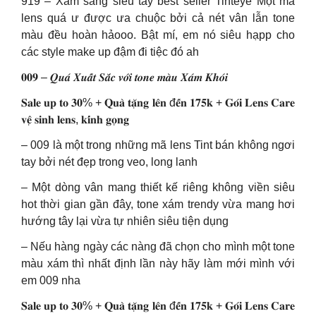
919 – Xám sáng siêu tây best seller Tinteye Một mã
lens quá ư được ưa chuộc bởi cả nét vân lẫn tone
màu đều hoàn hảooo. Bật mí, em nó siêu hạpp cho
các style make up đậm đi tiệc đó ah
𝟎𝟎𝟗 – 𝑸𝒖𝒂́ 𝑿𝒖𝒂̂́𝒕 𝑺𝒂̆́𝒄 𝒗𝒐̛́𝒊 𝒕𝒐𝒏𝒆 𝒎𝒂̀𝒖 𝑿𝒂́𝒎 𝑲𝒉𝒐́𝒊
𝐒𝐚𝐥𝐞 𝐮𝐩 𝐭𝐨 𝟑𝟎% + 𝐐𝐮𝐚̀ 𝐭𝐚̣̆𝐧𝐠 𝐥𝐞̂𝐧 đ𝐞̂́𝐧 𝟏𝟕𝟓𝐤 + 𝐆𝐨́𝐢 𝐋𝐞𝐧𝐬 𝐂𝐚𝐫𝐞
𝐯𝐞̣̂ 𝐬𝐢𝐧𝐡 𝐥𝐞𝐧𝐬, 𝐤𝐢́𝐧𝐡 𝐠𝐨̣𝐧𝐠
– 009 là một trong những mã lens Tint bán không ngơi
tay bởi nét đẹp trong veo, long lanh
– Một dòng vân mang thiết kế riêng không viền siêu
hot thời gian gần đây, tone xám trendy vừa mang hơi
hướng tây lại vừa tự nhiên siêu tiện dụng
– Nếu hàng ngày các nàng đã chọn cho mình một tone
màu xám thì nhất định lần này hãy làm mới mình với
em 009 nha
𝐒𝐚𝐥𝐞 𝐮𝐩 𝐭𝐨 𝟑𝟎% + 𝐐𝐮𝐚̀ 𝐭𝐚̣̆𝐧𝐠 𝐥𝐞̂𝐧 đ𝐞̂́𝐧 𝟏𝟕𝟓𝐤 + 𝐆𝐨́𝐢 𝐋𝐞𝐧𝐬 𝐂𝐚𝐫𝐞