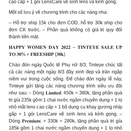
cao cấp + 1 gói LensCare vệ sinh lens và kính gọng.
Một số lưu ý về chương trình cho các nàng nha:
– Hỗ trợ ship 15k cho đơn COD, hỗ trợ 30k ship cho
đơn CK trước. – Phần quà không có giá trị quy đổi
thành tiền mặt.
𝐇𝐀𝐏𝐏𝐘 𝐖𝐎𝐌𝐄𝐍 𝐃𝐀𝐘 𝟐𝟎𝟐𝟐 – 𝐓𝐈𝐍𝐓𝐄𝐘𝐄 𝐒𝐀𝐋𝐄 𝐔𝐏
𝐓𝐎 𝟑𝟎% + 𝐅𝐑𝐄𝐄𝐒𝐇𝐈𝐏 (𝟑𝟎𝐤)
Chào đón ngày Quốc tế Phụ nữ 8/3, Tinteye chúc tất
cả các nàng một ngày 8/3 đầy xinh đẹp và tràn ngập
niềm vui trong cuộc sống. Để chào đón ngày lễ này,
Tinteye gửi tặng các nàng chương trình siêu ưu đãi
như sau: – Dòng 𝐋𝐢𝐦𝐢𝐭𝐞𝐝: 450k = 380k, tặng phần quà
trị gía 235k gồm 1 chai nước ngâm chuyên dụng + 1 lọ
nhỏ mắt lens cao cấp + 1 bộ dụng cụ khay gương nhíp
gắp + 1 gói LensCare vệ sinh lens và kính gọng. –
Dòng 𝐏𝐫𝐞𝐦𝐢𝐮𝐦: + 330k = 280k, tặng phần quà trị gía
185k gồm 1 chai nước ngâm chuyên dụng + 1 lọ nhỏ