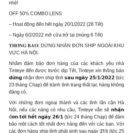
nhé!
OFF 50% COMBO LENS
– Hoạt động đến hết ngày 20/1/2022 (28 Tết)
– Ngày 6/2/2022 mở cửa trở lại (mùng 6 Tết)
𝐓𝐇𝐎̂𝐍𝐆 𝐁𝐀́𝐎: DỪNG NHẬN ĐƠN SHIP NGOÀI KHU
VỰC HÀ NỘI.
Nhằm đảm bảo đơn hàng của các khách yêu nhà
Tinteye đến được trước dịp Tết, Tinteye xin thông báo
𝗱𝘂̛̀𝗻𝗴 nhận đơn ship tỉnh 𝘀𝗮𝘂 𝗻𝗴𝗮̀𝘆 𝟮𝟱/𝟭/𝟮𝟬𝟮𝟮 (tức
23 tháng Chạp) để tránh tình trạng thất lạc hàng không
đáng có.
Với những đơn ngoại thành và các tỉnh lân cận Hà
Nội, nếu các nàng có nhu cầu, Tinteye vẫn sẽ 𝗻𝗵𝗮̣̂𝗻
đ𝗼̛𝗻 𝘁𝗼̛́𝗶 𝗵𝗲̂́𝘁 𝗻𝗴𝗮̀𝘆 𝟮𝟲/𝟭 (tức 24 tháng Chạp) để đảm
bảo một cách tốt nhất đơn hàng đến với các bạn. Với
các đơn hàng ship tỉnh phát sinh sau ngày 𝟐𝟕/𝟏 (tức 25