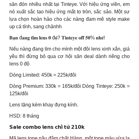
săn đón nhiều nhất tại Tinteye. Với hiệu ứng viền, em
nó xuất sắc tạo hiệu ứng mắt to tròn, sắc sảo. Một sự
lựa chọn hoàn hảo cho các nàng đam mê style make
up cá tính, sang chảnhh
𝐁𝐚̣𝐧 đ𝐚𝐧𝐠 𝐭𝐢̀𝐦 𝐥𝐞𝐧𝐬 𝟎 đ𝐨̣̂? 𝐓𝐢𝐧𝐭𝐞𝐲𝐞 𝐨𝐟𝐟 𝟓𝟎% 𝐧𝐡𝐞́!
Nếu nàng đang tìm cho mình một đôi lens xinh xắn, giá
yêu thì đừng bỏ qua cơ hội săn deal dành riêng cho
lens 0 độ
Dòng Limited: 450k = 225k/đôi
Dòng Premium: 330k = 165k/đôi Dòng Tinteye: 250k =
125k/đôi
Lens tặng kèm khay đựng kính.
HSD: 8 tháng
𝗦𝗮𝗹𝗲 𝗰𝗼𝗺𝗯𝗼 𝗹𝗲𝗻𝘀 𝗰𝗵𝗶̉ 𝘁𝘂̛̀ 𝟮𝟭𝟬𝗸
Mã lens tone nâu đậm chất Hànn, một tone màu vừa lạ