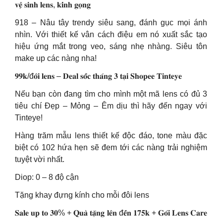
𝐯𝐞̣̂ 𝐬𝐢𝐧𝐡 𝐥𝐞𝐧𝐬, 𝐤𝐢́𝐧𝐡 𝐠𝐨̣𝐧𝐠
918 – Nâu tây trendy siêu sang, đánh gục mọi ánh
nhìn. Với thiết kế vân cách điệu em nó xuất sắc tạo
hiệu ứng mắt trong veo, sáng nhẹ nhàng. Siêu tôn
make up các nàng nha!
𝟗𝟗𝐤/đ𝐨̂𝐢 𝐥𝐞𝐧𝐬 – 𝐃𝐞𝐚𝐥 𝐬𝐨̂́𝐜 𝐭𝐡𝐚́𝐧𝐠 𝟑 𝐭𝐚̣𝐢 𝐒𝐡𝐨𝐩𝐞𝐞 𝐓𝐢𝐧𝐭𝐞𝐲𝐞
Nếu bạn còn đang tìm cho mình một mã lens có đủ 3
tiêu chí Đẹp – Mỏng – Êm dịu thì hãy đến ngay với
Tinteye!
Hàng trăm mẫu lens thiết kế độc đáo, tone màu đặc
biệt có 102 hứa hẹn sẽ đem tới các nàng trải nghiệm
tuyệt vời nhất.
Diop: 0 – 8 độ cận
Tặng khay đựng kính cho mỗi đôi lens
𝐒𝐚𝐥𝐞 𝐮𝐩 𝐭𝐨 𝟑𝟎% + 𝐐𝐮𝐚̀ 𝐭𝐚̣̆𝐧𝐠 𝐥𝐞̂𝐧 đ𝐞̂́𝐧 𝟏𝟕𝟓𝐤 + 𝐆𝐨́𝐢 𝐋𝐞𝐧𝐬 𝐂𝐚𝐫𝐞