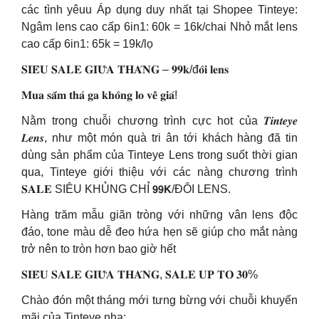
các tình yêuu Áp dụng duy nhất tại Shopee Tinteye:
Ngâm lens cao cấp 6in1: 60k = 16k/chai Nhỏ mắt lens
cao cấp 6in1: 65k = 19k/lọ
𝐒𝐈𝐄̂𝐔 𝐒𝐀𝐋𝐄 𝐆𝐈𝐔̛̃𝐀 𝐓𝐇𝐀́𝐍𝐆 – 𝟗𝟗𝐤/đ𝐨̂𝐢 𝐥𝐞𝐧𝐬
𝐌𝐮𝐚 𝐬𝐚̆́𝐦 𝐭𝐡𝐚̉ 𝐠𝐚 𝐤𝐡𝐨̂𝐧𝐠 𝐥𝐨 𝐯𝐞̂̀ 𝐠𝐢𝐚́!
Nằm trong chuỗi chương trình cực hot của 𝑻𝒊𝒏𝒕𝒆𝒚𝒆
𝑳𝒆𝒏𝒔, như một món quà tri ân tới khách hàng đã tin
dùng sản phẩm của Tinteye Lens trong suốt thời gian
qua, Tinteye giới thiệu với các nàng chương trình
𝐒𝐀𝐋𝐄 SIÊU KHỦNG CHỈ 𝟵𝟵𝗞/ĐÔI LENS.
Hàng trăm mẫu giãn tròng với những vân lens độc
đáo, tone màu dễ đeo hứa hẹn sẽ giúp cho mắt nàng
trở nên to tròn hơn bao giờ hết
𝐒𝐈𝐄̂𝐔 𝐒𝐀𝐋𝐄 𝐆𝐈𝐔̛̃𝐀 𝐓𝐇𝐀́𝐍𝐆, 𝐒𝐀𝐋𝐄 𝐔𝐏 𝐓𝐎 𝟑𝟎%
Chào đón một tháng mới tưng bừng với chuỗi khuyến
mãi của Tinteye nha: