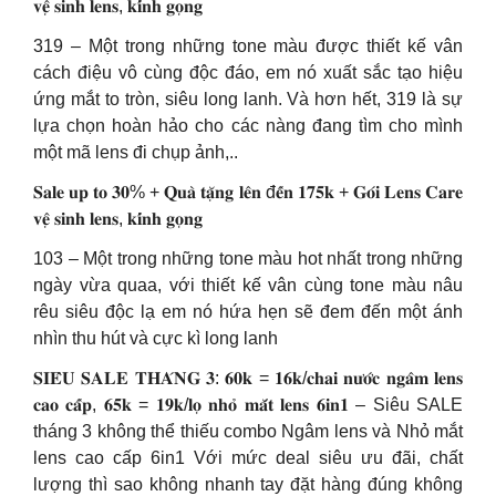
𝐯𝐞̣̂ 𝐬𝐢𝐧𝐡 𝐥𝐞𝐧𝐬, 𝐤𝐢́𝐧𝐡 𝐠𝐨̣𝐧𝐠
319 – Một trong những tone màu được thiết kế vân
cách điệu vô cùng độc đáo, em nó xuất sắc tạo hiệu
ứng mắt to tròn, siêu long lanh. Và hơn hết, 319 là sự
lựa chọn hoàn hảo cho các nàng đang tìm cho mình
một mã lens đi chụp ảnh,..
𝐒𝐚𝐥𝐞 𝐮𝐩 𝐭𝐨 𝟑𝟎% + 𝐐𝐮𝐚̀ 𝐭𝐚̣̆𝐧𝐠 𝐥𝐞̂𝐧 đ𝐞̂́𝐧 𝟏𝟕𝟓𝐤 + 𝐆𝐨́𝐢 𝐋𝐞𝐧𝐬 𝐂𝐚𝐫𝐞
𝐯𝐞̣̂ 𝐬𝐢𝐧𝐡 𝐥𝐞𝐧𝐬, 𝐤𝐢́𝐧𝐡 𝐠𝐨̣𝐧𝐠
103 – Một trong những tone màu hot nhất trong những
ngày vừa quaa, với thiết kế vân cùng tone màu nâu
rêu siêu độc lạ em nó hứa hẹn sẽ đem đến một ánh
nhìn thu hút và cực kì long lanh
𝐒𝐈𝐄̂𝐔 𝐒𝐀𝐋𝐄 𝐓𝐇𝐀́𝐍𝐆 𝟑: 𝟔𝟎𝐤 = 𝟏𝟔𝐤/𝐜𝐡𝐚𝐢 𝐧𝐮̛𝐨̛́𝐜 𝐧𝐠𝐚̂𝐦 𝐥𝐞𝐧𝐬
𝐜𝐚𝐨 𝐜𝐚̂́𝐩, 𝟔𝟓𝐤 = 𝟏𝟗𝐤/𝐥𝐨̣ 𝐧𝐡𝐨̉ 𝐦𝐚̆́𝐭 𝐥𝐞𝐧𝐬 𝟔𝐢𝐧𝟏 – Siêu SALE
tháng 3 không thể thiếu combo Ngâm lens và Nhỏ mắt
lens cao cấp 6in1 Với mức deal siêu ưu đãi, chất
lượng thì sao không nhanh tay đặt hàng đúng không