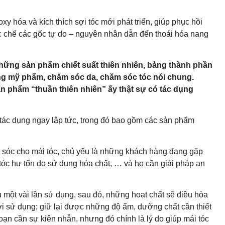
 hóa và kích thích sợi tóc mới phát triển, giúp phục hồi
ức chế các gốc tự do – nguyên nhân dẫn đến thoái hóa nang
hững sản phẩm chiết suất thiên nhiên, bảng thành phần
àng mỹ phẩm, chăm sóc da, chăm sóc tóc nói chung.
n phẩm “thuần thiên nhiên” ấy thật sự có tác dụng
ó tác dụng ngay lập tức, trong đó bao gồm các sản phẩm
 sóc cho mái tóc, chủ yếu là những khách hàng đang gặp
tóc hư tổn do sử dụng hóa chất, … và họ cần giải pháp an
u một vài lần sử dụng, sau đó, những hoạt chất sẽ điều hòa
i sử dụng; giữ lại được những độ ẩm, dưỡng chất cần thiết
đoạn cần sự kiên nhẫn, nhưng đó chính là lý do giúp mái tóc