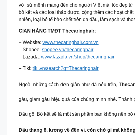
với sứ mệnh mang đến cho người Việt mái tóc đẹp từ t
bồ kết và các loại thảo dược, cộng thêm các hoạt chất
nhiên, loại bỏ tế bào chết trên da đầu, làm sạch và th
GIAN HÀNG TMĐT Thecaringhair:
– Website:
www.thecaringhair.com.vn
– Shopee:
shopee.vn/thecaringhair
– Lazada:
www.lazada.vn/shop/thecaringhair
– Tiki:
tiki.vn/search?q=Thecaringhair
Ngoài những cách đơn giản như đã nêu trên,
Thecar
gàu, giảm gàu hiệu quả của chúng mình nhé. Thành p
Dầu gội Bồ kết sẽ là một sản phẩm bạn không nên bỏ
Đầu tháng 8, lương về đến ví, còn chờ gì mà không