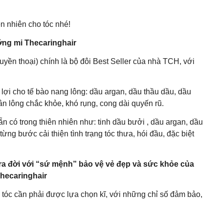
n nhiên cho tóc nhé!
ng mi Thecaringhair
yền thoại) chính là bộ đôi Best Seller của nhà TCH, với
lợi cho tế bào nang lông: dầu argan, dầu thầu dầu, dầu
n lông chắc khỏe, khó rụng, cong dài quyến rũ.
ẵn có trong thiên nhiên như: tinh dầu bưởi , dầu argan, dầu
 từng bước cải thiện tình trạng tóc thưa, hói đầu, đặc biệt
ra đời với “sứ mệnh” bảo vệ vẻ đẹp và sức khỏe của
Thecaringhair
tóc cần phải được lựa chọn kĩ, với những chỉ số đảm bảo,