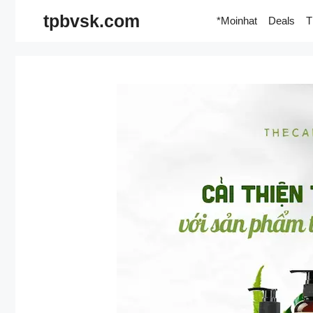
Skip
tpbvsk.com
*Moinhat
Deals
T
to
content