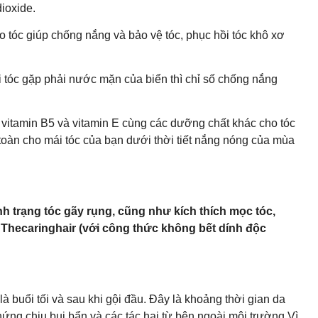
ioxide.
óc giúp chống nắng và bảo vệ tóc, phục hồi tóc khô xơ
i tóc gặp phải nước mặn của biển thì chỉ số chống nắng
 vitamin B5 và vitamin E cùng các dưỡng chất khác cho tóc
toàn cho mái tóc của bạn dưới thời tiết nắng nóng của mùa
tình trạng tóc gãy rụng, cũng như kích thích mọc tóc,
Thecaringhair (với công thức không bết dính độc
là buổi tối và sau khi gội đầu. Đây là khoảng thời gian da
hứng chịu bụi bẩn và các tác hại từ bên ngoài môi trường.Vì