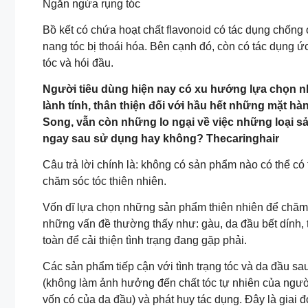
Ngăn ngừa rụng tóc
Bồ kết có chứa hoạt chất flavonoid có tác dụng chống oxy
nang tóc bị thoái hóa. Bên cạnh đó, còn có tác dụng 
tóc và hói đầu.
Người tiêu dùng hiện nay có xu hướng lựa chọn n
lành tính, thân thiện đối với hầu hết những mặt h
Song, vẫn còn những lo ngại về việc những loại sả
ngay sau sử dụng hay không? Thecaringhair
Câu trả lời chính là: không có sản phẩm nào có thể c
chăm sóc tóc thiên nhiên.
Vốn dĩ lựa chọn những sản phẩm thiên nhiên để chăm
những vấn đề thường thấy như: gàu, da đầu bết dính, 
toàn để cải thiện tình trạng đang gặp phải.
Các sản phẩm tiếp cận với tình trạng tóc và da đầu sa
(không làm ảnh hưởng đến chất tóc tự nhiên của ngườ
vốn có của da đầu) và phát huy tác dụng. Đây là giai 