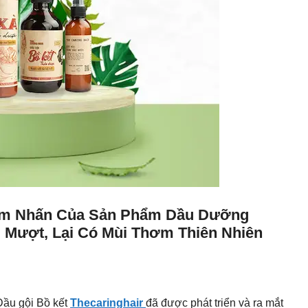
iểm Nhấn Của Sản Phẩm Dầu Dưỡng
g Mượt, Lại Có Mùi Thơm Thiên Nhiên
Dầu gội Bồ kết
Thecaringhair
đã được phát triển và ra mắt