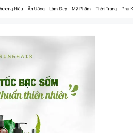
hương Hiệu
Ăn Uống
Làm Đẹp
Mỹ Phẩm
Thời Trang
Phụ K