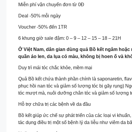
Miễn phí vận chuyển đơn từ 0Đ
Deal -50% mỗi ngày
Voucher -50% đến 1TR
6 khung giờ sale đậm: 0 – 9 – 12 – 15 – 18 – 21H
Ở Việt Nam, dân gian dùng quả Bồ kết ngâm hoặc nấ
quần áo len, da lụa có màu, không bị hoen ố và
Duy trì mái tóc chắc khỏe, mềm mại
Quả Bồ kết chứa thành phần chính là saponaretin, fl
phục hồi nan tóc và giảm số lượng tóc bị gãy rụng) Ngo
tóc mượt mà, nuôi dưỡng chân tóc và giảm số lượng tó
Hỗ trợ chữa trị các bệnh về da đầu
Bồ kết giúp ức chế sự phát triển của các loại vi khuẩn
tác dụng điều trị một số bệnh lý da liễu như viêm da ba