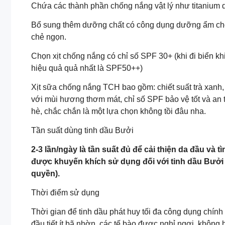
Chứa các thành phần chống nắng vật lý như titanium d
Bổ sung thêm dưỡng chất có công dụng dưỡng ẩm cho t
chẻ ngọn.
Chọn xịt chống nắng có chỉ số SPF 30+ (khi đi biển kh
hiệu quả quả nhất là SPF50++)
Xịt sữa chống nắng TCH bao gồm: chiết suất trà xanh,
với mùi hương thơm mát, chỉ số SPF bảo vệ tốt và an 
hè, chắc chắn là một lựa chọn không tồi đâu nha.
Tần suất dùng tinh dầu Bưởi
2-3 lần/ngày là tần suất đủ để cải thiện da đầu và 
được khuyến khích sử dụng đối với tinh dầu Bưởi 
quyền).
Thời điểm sử dụng
Thời gian để tinh dầu phát huy tối đa công dụng chính 
đầu tiết ít bã nhờn, các tế bào được nghỉ ngơi, không 