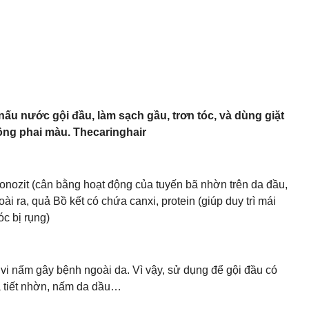
u nước gội đầu, làm sạch gầu, trơn tóc, và dùng giặt
 không phai màu. Thecaringhair
avonozit (cân bằng hoạt động của tuyến bã nhờn trên da đầu,
ài ra, quả Bồ kết có chứa canxi, protein (giúp duy trì mái
c bị rụng)
, vi nấm gây bệnh ngoài da. Vì vậy, sử dụng để gội đầu có
̃ tiết nhờn, nấm da dầu…