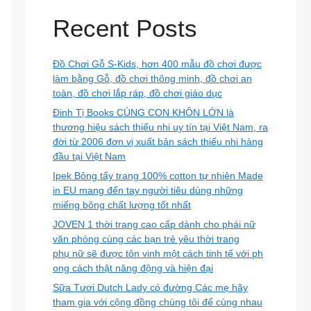
Recent Posts
Đồ Chơi Gỗ S-Kids, hơn 400 mẫu đồ chơi được
làm bằng Gỗ, đồ chơi thông minh, đồ chơi an
toàn, đồ chơi lắp ráp, đồ chơi giáo dục
Đinh Tị Books CÙNG CON KHÔN LỚN là
thương hiệu sách thiếu nhi uy tín tại Việt Nam, ra
đời từ 2006 đơn vị xuất bản sách thiếu nhi hàng
đầu tại Việt Nam
Ipek Bông tẩy trang 100% cotton tự nhiên Made
in EU mang đến tay người tiêu dùng những
miếng bông chất lượng tốt nhất
JOVEN 1 thời trang cao cấp dành cho phái nữ
văn phòng cùng các bạn trẻ yêu thời trang
phụ nữ sẽ được tôn vinh một cách tinh tế với ph
ong cách thật năng động và hiện đại
Sữa Tươi Dutch Lady có đường Các mẹ hãy
tham gia với cộng đồng chúng tôi để cùng nhau