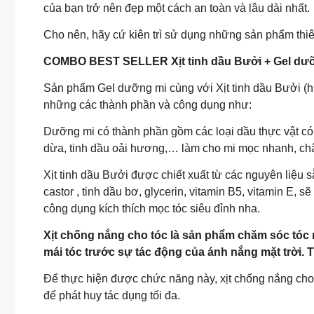
của bạn trở nên đẹp một cách an toàn và lâu dài nhất.
Cho nên, hãy cứ kiên trì sử dụng những sản phẩm thiê
COMBO BEST SELLER Xịt tinh dầu Bưởi + Gel dưỡ
Sản phẩm Gel dưỡng mi cùng với Xịt tinh dầu Bưởi (hu
những các thành phần và công dụng như:
Dưỡng mi có thành phần gồm các loại dầu thực vật có 
dừa, tinh dầu oải hương,… làm cho mi mọc nhanh, châ
Xịt tinh dầu Bưởi được chiết xuất từ các nguyên liệu s
castor , tinh dầu bơ, glycerin, vitamin B5, vitamin E, sẽ
công dụng kích thích mọc tóc siêu đỉnh nha.
Xịt chống nắng cho tóc là sản phẩm chăm sóc tóc 
mái tóc trước sự tác động của ánh nắng mặt trời. 
Để thực hiện được chức năng này, xịt chống nắng cho 
để phát huy tác dụng tối đa.