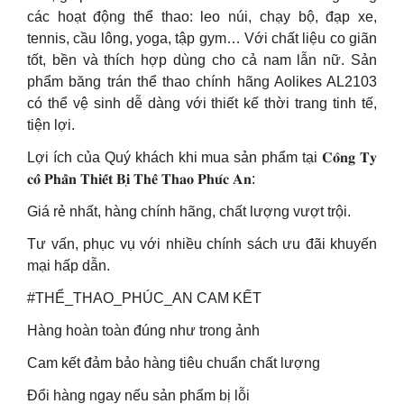
các hoạt động thể thao: leo núi, chạy bộ, đạp xe,
tennis, cầu lông, yoga, tập gym… Với chất liệu co giãn
tốt, bền và thích hợp dùng cho cả nam lẫn nữ. Sản
phẩm băng trán thể thao chính hãng Aolikes AL2103
có thể vệ sinh dễ dàng với thiết kế thời trang tinh tế,
tiện lợi.
Lợi ích của Quý khách khi mua sản phẩm tại 𝐂𝐨̂𝐧𝐠 𝐓𝐲
𝐜𝐨̂̉ 𝐏𝐡𝐚̂̀𝐧 𝐓𝐡𝐢𝐞̂́𝐭 𝐁𝐢̣ 𝐓𝐡𝐞̂̉ 𝐓𝐡𝐚𝐨 𝐏𝐡𝐮́𝐜 𝐀𝐧:
Giá rẻ nhất, hàng chính hãng, chất lượng vượt trội.
Tư vấn, phục vụ với nhiều chính sách ưu đãi khuyến
mại hấp dẫn.
#THỂ_THAO_PHÚC_AN CAM KẾT
Hàng hoàn toàn đúng như trong ảnh
Cam kết đảm bảo hàng tiêu chuẩn chất lượng
Đổi hàng ngay nếu sản phẩm bị lỗi