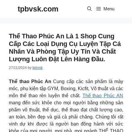
Skip
tpbvsk.com
to
Menu
content
Thể Thao Phúc An Là 1 Shop Cung
Cấp Các Loại Dụng Cụ Luyện Tập Cá
Nhân Và Phòng Tập Uy Tín Và Chất
Lượng Luôn Đặt Lên Hàng Đầu.
27/11/2024
by
tpbvsk
Thể thao Phúc An
Cung cấp các sản phẩm là máy
móc, phụ kiện tập GYM, Boxing, Kicfit, Võ thuật và các
môn thể thao rèn luyện thể chất.
Thể thao Phúc AN
mang đến sức khỏe cho mọi người bằng những sản
phẩm võ thuật, thể dục, thể thao đạt chất lượng cao,
an toàn, bền đẹp và giá cả phải chăng. Chúng tôi rất
vinh dự khi được là người bạn đồng hành với sức
khỏe của mọi người, mọi nhà, mọi ngành THỂ THAO