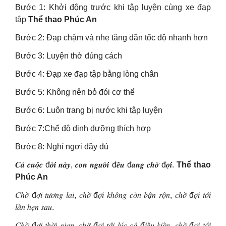
Bước 1: Khởi động trước khi tập luyện cùng xe đạp
tập
Thể thao Phúc An
Bước 2: Đạp chậm và nhẹ tăng dần tốc độ nhanh hơn
Bước 3: Luyện thở đúng cách
Bước 4: Đạp xe đạp tập bằng lòng chân
Bước 5: Không nên bỏ đói cơ thể
Bước 6: Luôn trang bị nước khi tập luyện
Bước 7:Chế độ dinh dưỡng thích hợp
Bước 8: Nghỉ ngơi đầy đủ
𝑪𝒂̉ 𝒄𝒖𝒐̣̂𝒄 đ𝒐̛̀𝒊 𝒏𝒂̀𝒚, 𝒄𝒐𝒏 𝒏𝒈𝒖̛𝒐̛̀𝒊 đ𝒆̂̀𝒖 đ𝒂𝒏𝒈 𝒄𝒉𝒐̛̀ đ𝒐̛̣𝒊.
Thể thao
Phúc An
𝐶ℎ𝑜̛̀ đ𝑜̛̣𝑖 𝑡𝑢̛𝑜̛𝑛𝑔 𝑙𝑎𝑖, 𝑐ℎ𝑜̛̀ đ𝑜̛̣𝑖 𝑘ℎ𝑜̂𝑛𝑔 𝑐𝑜̀𝑛 𝑏𝑎̣̂𝑛 𝑟𝑜̣̂𝑛, 𝑐ℎ𝑜̛̀ đ𝑜̛̣𝑖 𝑡𝑜̛́𝑖
𝑙𝑎̂̀𝑛 ℎ𝑒̣𝑛 𝑠𝑎𝑢.
𝐶ℎ𝑜̛̀ đ𝑜̛̣𝑖 𝑡ℎ𝑜̛̀𝑖 𝑔𝑖𝑎𝑛, 𝑐ℎ𝑜̛̀ đ𝑜̛̣𝑖 𝑡𝑜̛́𝑖 𝑙𝑢́𝑐 𝑐𝑜́ đ𝑖𝑒̂̀𝑢 𝑘𝑖𝑒̣̂𝑛, 𝑐ℎ𝑜̛̀ đ𝑜̛̣𝑖 𝑡𝑜̛́𝑖