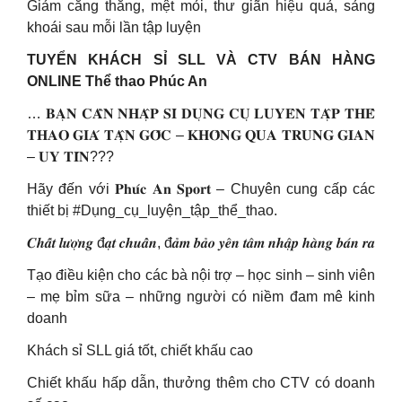
Giảm căng thẳng, mệt mỏi, thư giãn hiệu quả, sảng
khoái sau mỗi lần tập luyện
TUYỂN KHÁCH SỈ SLL VÀ CTV BÁN HÀNG
ONLINE Thể thao Phúc An
… 𝐁𝐀̣𝐍 𝐂𝐀̂̀𝐍 𝐍𝐇𝐀̣̂𝐏 𝐒𝐈̉ 𝐃𝐔̣𝐍𝐆 𝐂𝐔̣ 𝐋𝐔𝐘𝐄̂𝐍 𝐓𝐀̣̂𝐏 𝐓𝐇𝐄̂̉
𝐓𝐇𝐀𝐎 𝐆𝐈𝐀́ 𝐓𝐀̣̂𝐍 𝐆𝐎̂́𝐂 – 𝐊𝐇𝐎̂𝐍𝐆 𝐐𝐔𝐀 𝐓𝐑𝐔𝐍𝐆 𝐆𝐈𝐀𝐍
– 𝐔𝐘 𝐓𝐈́𝐍???
Hãy đến với 𝐏𝐡𝐮́𝐜 𝐀𝐧 𝐒𝐩𝐨𝐫𝐭 – Chuyên cung cấp các
thiết bị #Dụng_cụ_luyện_tập_thể_thao.
𝑪𝒉𝒂̂́𝒕 𝒍𝒖̛𝒐̛̣𝒏𝒈 đ𝒂̣𝒕 𝒄𝒉𝒖𝒂̂̉𝒏, đ𝒂̉𝒎 𝒃𝒂̉𝒐 𝒚𝒆̂𝒏 𝒕𝒂̂𝒎 𝒏𝒉𝒂̣̂𝒑 𝒉𝒂̀𝒏𝒈 𝒃𝒂́𝒏 𝒓𝒂
Tạo điều kiện cho các bà nội trợ – học sinh – sinh viên
– mẹ bỉm sữa – những người có niềm đam mê kinh
doanh
Khách sỉ SLL giá tốt, chiết khấu cao
Chiết khấu hấp dẫn, thưởng thêm cho CTV có doanh