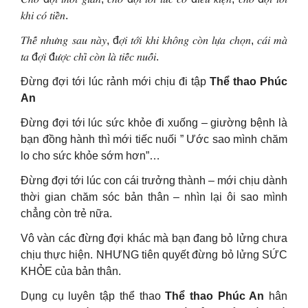
𝑘ℎ𝑖 𝑐𝑜́ 𝑡𝑖𝑒̂̀𝑛.
𝑇ℎ𝑒̂́ 𝑛ℎ𝑢̛𝑛𝑔 𝑠𝑎𝑢 𝑛𝑎̀𝑦, đ𝑜̛̣𝑖 𝑡𝑜̛́𝑖 𝑘ℎ𝑖 𝑘ℎ𝑜̂𝑛𝑔 𝑐𝑜̀𝑛 𝑙𝑢̛̣𝑎 𝑐ℎ𝑜̣𝑛, 𝑐𝑎́𝑖 𝑚𝑎̀
𝑡𝑎 đ𝑜̛̣𝑖 đ𝑢̛𝑜̛̣𝑐 𝑐ℎ𝑖̉ 𝑐𝑜̀𝑛 𝑙𝑎̀ 𝑡𝑖𝑒̂́𝑐 𝑛𝑢𝑜̂́𝑖.
Đừng đợi tới lúc rảnh mới chịu đi tập
Thể thao Phúc
An
Đừng đợi tới lúc sức khỏe đi xuống – giường bệnh là
bạn đồng hành thì mới tiếc nuối ” Ước sao mình chăm
lo cho sức khỏe sớm hơn”…
Đừng đợi tới lúc con cái trưởng thành – mới chịu dành
thời gian chăm sóc bản thân – nhìn lại ôi sao mình
chẳng còn trẻ nữa.
Vô vàn các đừng đợi khác mà bạn đang bỏ lửng chưa
chịu thực hiện. NHƯNG tiên quyết đừng bỏ lửng SỨC
KHỎE của bản thân.
Dụng cụ luyên tập thể thao
Thể thao Phúc An
hân