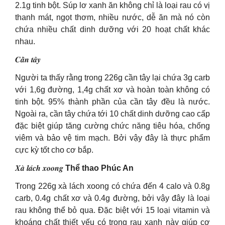
2.1g tinh bột. Súp lơ xanh ăn không chỉ là loại rau có vị
thanh mát, ngọt thơm, nhiều nước, dễ ăn mà nó còn
chứa nhiều chất dinh dưỡng với 20 hoạt chất khác
nhau.
𝑪𝒂̂̀𝒏 𝒕𝒂̂𝒚
Người ta thấy rằng trong 226g cần tây lại chứa 3g carb
với 1,6g đường, 1,4g chất xơ và hoàn toàn không có
tinh bột. 95% thành phần của cần tây đều là nước.
Ngoài ra, cần tây chứa tới 10 chất dinh dưỡng cao cấp
đặc biệt giúp tăng cường chức năng tiêu hóa, chống
viêm và bảo vệ tim mạch. Bởi vậy đây là thực phẩm
cực kỳ tốt cho cơ bắp.
𝑿𝒂̀ 𝒍𝒂́𝒄𝒉 𝒙𝒐𝒐𝒏𝒈
Thể thao Phúc An
Trong 226g xà lách xoong có chứa đến 4 calo và 0.8g
carb, 0.4g chất xơ và 0.4g đường, bởi vậy đây là loại
rau không thể bỏ qua. Đặc biệt với 15 loại vitamin và
khoáng chất thiết yếu có trong rau xanh này giúp cơ