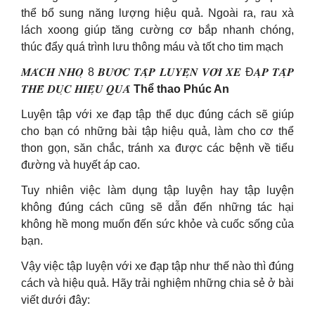
thể bổ sung năng lượng hiệu quả. Ngoài ra, rau xà
lách xoong giúp tăng cường cơ bắp nhanh chóng,
thúc đẩy quá trình lưu thông máu và tốt cho tim mạch
𝑴𝑨́𝑪𝑯 𝑵𝑯𝑶̣ 8 𝑩𝑼̛𝑶̛́𝑪 𝑻𝑨̣̂𝑷 𝑳𝑼𝒀𝑬̣̂𝑵 𝑽𝑶̛́𝑰 𝑿𝑬 Đ𝑨̣𝑷 𝑻𝑨̣̂𝑷
𝑻𝑯𝑬̂̉ 𝑫𝑼̣𝑪 𝑯𝑰𝑬̣̂𝑼 𝑸𝑼𝑨̉
Thể thao Phúc An
Luyện tập với xe đạp tập thể dục đúng cách sẽ giúp
cho bạn có những bài tập hiệu quả, làm cho cơ thể
thon gọn, săn chắc, tránh xa được các bệnh về tiểu
đường và huyết áp cao.
Tuy nhiên việc làm dụng tập luyện hay tập luyện
không đúng cách cũng sẽ dẫn đến những tác hại
không hề mong muốn đến sức khỏe và cuốc sống của
bạn.
Vậy việc tập luyện với xe đạp tập như thế nào thì đúng
cách và hiệu quả. Hãy trải nghiệm những chia sẻ ở bài
viết dưới đây: