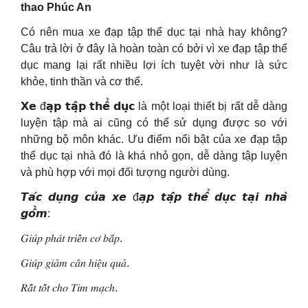
thao Phúc An
Có nên mua xe đạp tập thể dục tại nhà hay không?
Câu trả lời ở đây là hoàn toàn có bởi vì xe đạp tập thể
dục mang lại rất nhiều lợi ích tuyệt vời như là sức
khỏe, tinh thần và cơ thể.
𝗫𝗲 đ𝗮̣𝗽 𝘁𝗮̣̂𝗽 𝘁𝗵𝗲̂̉ 𝗱𝘂̣𝗰 là một loại thiết bị rất dễ dàng
luyện tập mà ai cũng có thể sử dụng được so với
những bộ môn khác. Ưu điểm nổi bật của xe đạp tập
thể dục tại nhà đó là khá nhỏ gọn, dễ dàng tập luyện
và phù hợp với mọi đối tượng người dùng.
𝙏𝙖́𝙘 𝙙𝙪̣𝙣𝙜 𝙘𝙪̉𝙖 𝙭𝙚 đ𝙖̣𝙥 𝙩𝙖̣̂𝙥 𝙩𝙝𝙚̂̉ 𝙙𝙪̣𝙘 𝙩𝙖̣𝙞 𝙣𝙝𝙖̀
𝙜𝙤̂̀𝙢:
𝐺𝑖𝑢́𝑝 𝑝ℎ𝑎́𝑡 𝑡𝑟𝑖𝑒̂̉𝑛 𝑐𝑜̛ 𝑏𝑎̆́𝑝.
𝐺𝑖𝑢́𝑝 𝑔𝑖𝑎̉𝑚 𝑐𝑎̂𝑛 ℎ𝑖𝑒̣̂𝑢 𝑞𝑢𝑎̉.
𝑅𝑎̂́𝑡 𝑡𝑜̂́𝑡 𝑐ℎ𝑜 𝑇𝑖𝑚 𝑚𝑎̣𝑐ℎ.