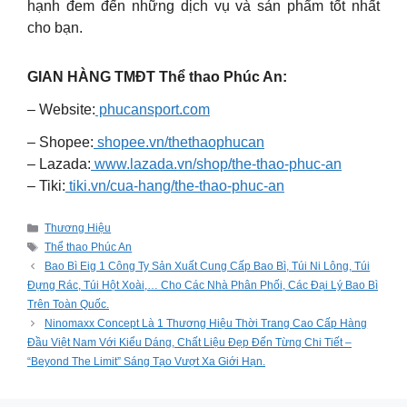
hạnh đem đến những dịch vụ và sản phẩm tốt nhất
cho bạn.
GIAN HÀNG TMĐT Thể thao Phúc An:
– Website:
phucansport.com
– Shopee:
shopee.vn/thethaophucan
– Lazada:
www.lazada.vn/shop/the-thao-phuc-an
– Tiki:
tiki.vn/cua-hang/the-thao-phuc-an
Categories
Thương Hiệu
Tags
Thể thao Phúc An
Bao Bì Eig 1 Công Ty Sản Xuất Cung Cấp Bao Bì, Túi Ni Lông, Túi
Đựng Rác, Túi Hột Xoài,… Cho Các Nhà Phân Phối, Các Đại Lý Bao Bì
Trên Toàn Quốc.
Ninomaxx Concept Là 1 Thương Hiệu Thời Trang Cao Cấp Hàng
Đầu Việt Nam Với Kiểu Dáng, Chất Liệu Đẹp Đến Từng Chi Tiết –
“Beyond The Limit” Sáng Tạo Vượt Xa Giới Hạn.