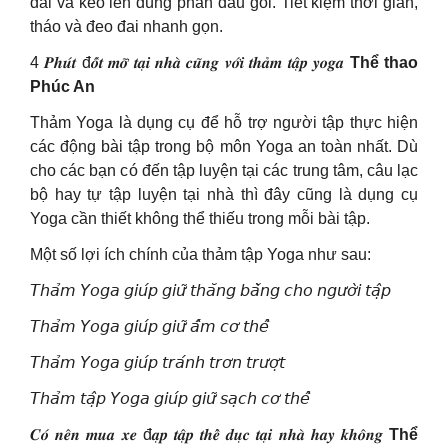
đai và kéo lên đúng phần đầu gối. Tiết kiệm thời gian,
tháo và đeo đai nhanh gọn.
4 𝑷𝒉𝒖́𝒕 đ𝒐̂́𝒕 𝒎𝒐̛̃ 𝒕𝒂̣𝒊 𝒏𝒉𝒂̀ 𝒄𝒖̃𝒏𝒈 𝒗𝒐̛́𝒊 𝒕𝒉𝒂̉𝒎 𝒕𝒂̣̂𝒑 𝒚𝒐𝒈𝒂
Thể thao
Phúc An
Thảm Yoga là dụng cụ để hỗ trợ người tập thực hiện
các động bài tập trong bộ môn Yoga an toàn nhất. Dù
cho các bạn có đến tập luyện tại các trung tâm, câu lạc
bộ hay tự tập luyện tại nhà thì đây cũng là dụng cụ
Yoga cần thiết không thể thiếu trong mỗi bài tập.
Một số lợi ích chính của thảm tập Yoga như sau:
𝘛𝘩𝘢̉𝘮 𝘠𝘰𝘨𝘢 𝘨𝘪𝘶́𝘱 𝘨𝘪𝘶̛̃ 𝘵𝘩𝘢̆𝘯𝘨 𝘣𝘢̆̀𝘯𝘨 𝘤𝘩𝘰 𝘯𝘨𝘶̛𝘰̛̀𝘪 𝘵𝘢̣̂𝘱
𝘛𝘩𝘢̉𝘮 𝘠𝘰𝘨𝘢 𝘨𝘪𝘶́𝘱 𝘨𝘪𝘶̛̃ 𝘢̂́𝘮 𝘤𝘰̛ 𝘵𝘩𝘦̂̉
𝘛𝘩𝘢̉𝘮 𝘠𝘰𝘨𝘢 𝘨𝘪𝘶́𝘱 𝘵𝘳𝘢́𝘯𝘩 𝘵𝘳𝘰̛𝘯 𝘵𝘳𝘶̛𝘰̛̣𝘵
𝘛𝘩𝘢̉𝘮 𝘵𝘢̣̂𝘱 𝘠𝘰𝘨𝘢 𝘨𝘪𝘶́𝘱 𝘨𝘪𝘶̛̃ 𝘴𝘢̣𝘤𝘩 𝘤𝘰̛ 𝘵𝘩𝘦̂̉
𝑪𝒐́ 𝒏𝒆̂𝒏 𝒎𝒖𝒂 𝒙𝒆 đ𝒂̣𝒑 𝒕𝒂̣̂𝒑 𝒕𝒉𝒆̂̉ 𝒅𝒖̣𝒄 𝒕𝒂̣𝒊 𝒏𝒉𝒂̀ 𝒉𝒂𝒚 𝒌𝒉𝒐̂𝒏𝒈
Thể