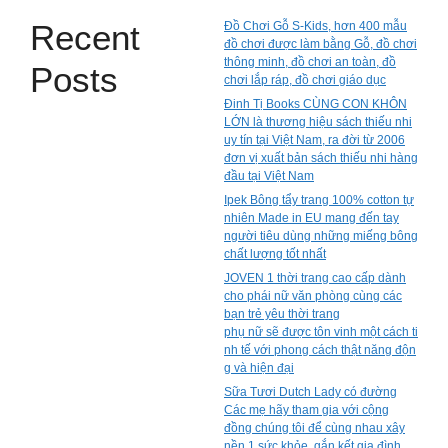
Recent
Đồ Chơi Gỗ S-Kids, hơn 400 mẫu
đồ chơi được làm bằng Gỗ, đồ chơi
thông minh, đồ chơi an toàn, đồ
Posts
chơi lắp ráp, đồ chơi giáo dục
Đinh Tị Books CÙNG CON KHÔN
LỚN là thương hiệu sách thiếu nhi
uy tín tại Việt Nam, ra đời từ 2006
đơn vị xuất bản sách thiếu nhi hàng
đầu tại Việt Nam
Ipek Bông tẩy trang 100% cotton tự
nhiên Made in EU mang đến tay
người tiêu dùng những miếng bông
chất lượng tốt nhất
JOVEN 1 thời trang cao cấp dành
cho phái nữ văn phòng cùng các
bạn trẻ yêu thời trang
phụ nữ sẽ được tôn vinh một cách ti
nh tế với phong cách thật năng độn
g và hiện đại
Sữa Tươi Dutch Lady có đường
Các mẹ hãy tham gia với cộng
đồng chúng tôi để cùng nhau xây
nền 1 sức khỏe, gắn kết gia đình