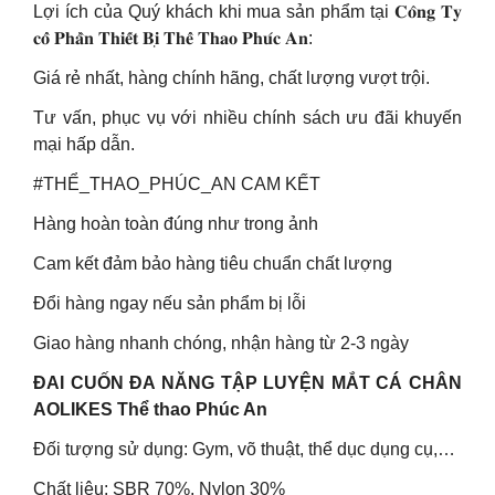
Lợi ích của Quý khách khi mua sản phẩm tại 𝐂𝐨̂𝐧𝐠 𝐓𝐲
𝐜𝐨̂̉ 𝐏𝐡𝐚̂̀𝐧 𝐓𝐡𝐢𝐞̂́𝐭 𝐁𝐢̣ 𝐓𝐡𝐞̂̉ 𝐓𝐡𝐚𝐨 𝐏𝐡𝐮́𝐜 𝐀𝐧:
Giá rẻ nhất, hàng chính hãng, chất lượng vượt trội.
Tư vấn, phục vụ với nhiều chính sách ưu đãi khuyến
mại hấp dẫn.
#THỂ_THAO_PHÚC_AN CAM KẾT
Hàng hoàn toàn đúng như trong ảnh
Cam kết đảm bảo hàng tiêu chuẩn chất lượng
Đổi hàng ngay nếu sản phẩm bị lỗi
Giao hàng nhanh chóng, nhận hàng từ 2-3 ngày
ĐAI CUỐN ĐA NĂNG TẬP LUYỆN MẮT CÁ CHÂN
AOLIKES Thể thao Phúc An
Đối tượng sử dụng: Gym, võ thuật, thể dục dụng cụ,…
Chất liệu: SBR 70%, Nylon 30%