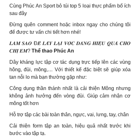
Cùng Phúc An Sport bỏ túi top 5 loại thực phẩm bổ ích
sau đây
Đừng quên comment hoặc inbox ngay cho chúng tôi
để được tư vấn chi tiết hơn nhé!
𝑳𝑨̀𝑴 𝑺𝑨𝑶 Đ𝑬̂̉ 𝑳𝑨̂́𝒀 𝑳𝑨̣𝑰 𝑽𝑶́𝑪 𝑫𝑨́𝑵𝑮 𝑯𝑰𝑬̣̂𝑼 𝑸𝑼𝑨̉ 𝑪𝑯𝑶
𝑪𝑯𝑰̣ 𝑬𝑴?
Thể thao Phúc An
Dây kháng lực tập cơ tác dụng trực tiếp lên các vùng
hông, đùi, mông,… Với thiết kế đặc biệt sẽ giúp xóa
tan nỗi lo mà bạn thường gặp như:
Công dụng thần thánh nhất là cải thiện Mông nhưng
không ảnh hưởng đến vòng đùi. Giúp cảm nhận cơ
mông tốt hơn
Hỗ trợ tập các bài toàn thân, ngực, vai, lưng, tay, chân
Cải thiện form tập an toàn, hiệu quả nhất trước khi
bước vào tập tạ.