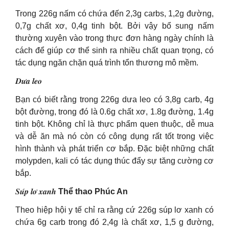
Trong 226g nấm có chứa đến 2,3g carbs, 1,2g đường,
0,7g chất xơ, 0,4g tinh bột. Bởi vậy bổ sung nấm
thường xuyên vào trong thực đơn hàng ngày chính là
cách để giúp cơ thể sinh ra nhiều chất quan trọng, có
tác dụng ngăn chặn quá trình tổn thương mô mềm.
𝑫𝒖̛𝒂 𝒍𝒆𝒐
Bạn có biết rằng trong 226g dưa leo có 3,8g carb, 4g
bột đường, trong đó là 0.6g chất xơ, 1.8g đường, 1.4g
tinh bột. Không chỉ là thực phẩm quen thuộc, dễ mua
và dễ ăn mà nó còn có công dụng rất tốt trong việc
hình thành và phát triển cơ bắp. Đặc biệt những chất
molypden, kali có tác dụng thúc đẩy sự tăng cường cơ
bắp.
𝑺𝒖́𝒑 𝒍𝒐̛ 𝒙𝒂𝒏𝒉
Thể thao Phúc An
Theo hiệp hội y tế chỉ ra rằng cứ 226g súp lơ xanh có
chứa 6g carb trong đó 2,4g là chất xơ, 1,5 g đường,