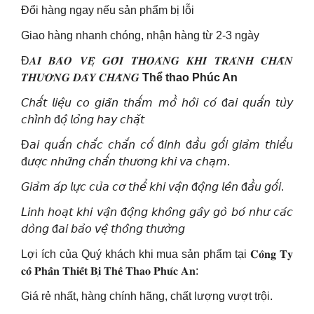
Đổi hàng ngay nếu sản phẩm bị lỗi
Giao hàng nhanh chóng, nhận hàng từ 2-3 ngày
Đ𝑨𝑰 𝑩𝑨̉𝑶 𝑽𝑬̣̂ 𝑮𝑶̂́𝑰 𝑻𝑯𝑶𝑨́𝑵𝑮 𝑲𝑯𝑰́ 𝑻𝑹𝑨́𝑵𝑯 𝑪𝑯𝑨̂́𝑵
𝑻𝑯𝑼̛𝑶̛𝑵𝑮 𝑫𝑨̂𝒀 𝑪𝑯𝑨̆̀𝑵𝑮
Thể thao Phúc An
𝘊𝘩𝘢̂́𝘵 𝘭𝘪𝘦̣̂𝘶 𝘤𝘰 𝘨𝘪𝘢̃𝘯 𝘵𝘩𝘢̂́𝘮 𝘮𝘰̂̀ 𝘩𝘰̂𝘪 𝘤𝘰́ đ𝘢𝘪 𝘲𝘶𝘢̂́𝘯 𝘵𝘶̀𝘺
𝘤𝘩𝘪̉𝘯𝘩 đ𝘰̣̂ 𝘭𝘰̉𝘯𝘨 𝘩𝘢𝘺 𝘤𝘩𝘢̣̆𝘵
Đ𝘢𝘪 𝘲𝘶𝘢̂́𝘯 𝘤𝘩𝘢̆́𝘤 𝘤𝘩𝘢̆́𝘯 𝘤𝘰̂́ đ𝘪𝘯𝘩 đ𝘢̂̀𝘶 𝘨𝘰̂́𝘪 𝘨𝘪𝘢̉𝘮 𝘵𝘩𝘪𝘦̂̉𝘶
đ𝘶̛𝘰̛̣𝘤 𝘯𝘩𝘶̛̃𝘯𝘨 𝘤𝘩𝘢̂́𝘯 𝘵𝘩𝘶̛𝘰̛𝘯𝘨 𝘬𝘩𝘪 𝘷𝘢 𝘤𝘩𝘢̣𝘮.
𝘎𝘪𝘢̉𝘮 𝘢́𝘱 𝘭𝘶̛̣𝘤 𝘤𝘶̉𝘢 𝘤𝘰̛ 𝘵𝘩𝘦̂̉ 𝘬𝘩𝘪 𝘷𝘢̣̂𝘯 đ𝘰̣̂𝘯𝘨 𝘭𝘦̂𝘯 đ𝘢̂̀𝘶 𝘨𝘰̂́𝘪.
𝘓𝘪𝘯𝘩 𝘩𝘰𝘢̣𝘵 𝘬𝘩𝘪 𝘷𝘢̣̂𝘯 đ𝘰̣̂𝘯𝘨 𝘬𝘩𝘰̂𝘯𝘨 𝘨𝘢̂𝘺 𝘨𝘰̀ 𝘣𝘰́ 𝘯𝘩𝘶̛ 𝘤𝘢́𝘤
𝘥𝘰̀𝘯𝘨 đ𝘢𝘪 𝘣𝘢̉𝘰 𝘷𝘦̣̂ 𝘵𝘩𝘰̂𝘯𝘨 𝘵𝘩𝘶̛𝘰̛̀𝘯𝘨
Lợi ích của Quý khách khi mua sản phẩm tại 𝐂𝐨̂𝐧𝐠 𝐓𝐲
𝐜𝐨̂̉ 𝐏𝐡𝐚̂̀𝐧 𝐓𝐡𝐢𝐞̂́𝐭 𝐁𝐢̣ 𝐓𝐡𝐞̂̉ 𝐓𝐡𝐚𝐨 𝐏𝐡𝐮́𝐜 𝐀𝐧:
Giá rẻ nhất, hàng chính hãng, chất lượng vượt trội.