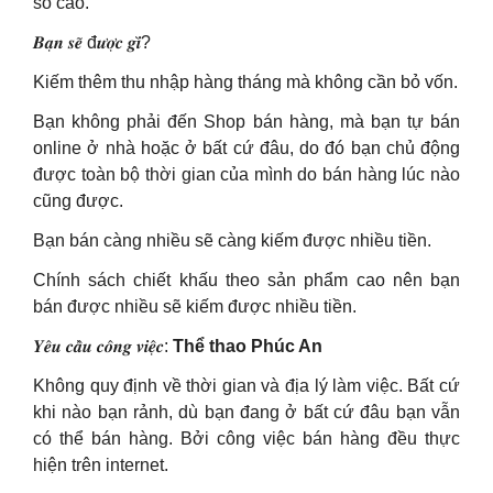
số cao.
𝑩𝒂̣𝒏 𝒔𝒆̃ đ𝒖̛𝒐̛̣𝒄 𝒈𝒊̀?
Kiếm thêm thu nhập hàng tháng mà không cần bỏ vốn.
Bạn không phải đến Shop bán hàng, mà bạn tự bán
online ở nhà hoặc ở bất cứ đâu, do đó bạn chủ động
được toàn bộ thời gian của mình do bán hàng lúc nào
cũng được.
Bạn bán càng nhiều sẽ càng kiếm được nhiều tiền.
Chính sách chiết khấu theo sản phẩm cao nên bạn
bán được nhiều sẽ kiếm được nhiều tiền.
𝒀𝒆̂𝒖 𝒄𝒂̂̀𝒖 𝒄𝒐̂𝒏𝒈 𝒗𝒊𝒆̣̂𝒄:
Thể thao Phúc An
Không quy định về thời gian và địa lý làm việc. Bất cứ
khi nào bạn rảnh, dù bạn đang ở bất cứ đâu bạn vẫn
có thể bán hàng. Bởi công việc bán hàng đều thực
hiện trên internet.