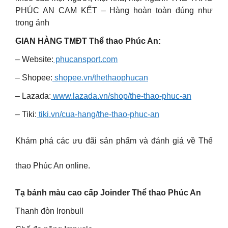
PHÚC AN CAM KẾT – Hàng hoàn toàn đúng như
trong ảnh
GIAN HÀNG TMĐT Thể thao Phúc An:
– Website:
phucansport.com
– Shopee:
shopee.vn/thethaophucan
– Lazada:
www.lazada.vn/shop/the-thao-phuc-an
– Tiki:
tiki.vn/cua-hang/the-thao-phuc-an
Khám phá các ưu đãi sản phẩm và đánh giá về Thể
thao Phúc An online.
Tạ bánh màu cao cấp Joinder Thể thao Phúc An
Thanh đòn Ironbull