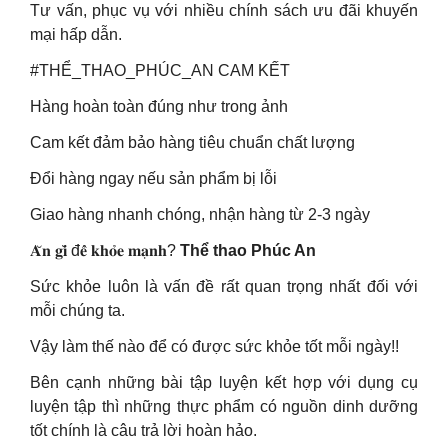
Tư vấn, phục vụ với nhiều chính sách ưu đãi khuyến
mại hấp dẫn.
#THỂ_THAO_PHÚC_AN CAM KẾT
Hàng hoàn toàn đúng như trong ảnh
Cam kết đảm bảo hàng tiêu chuẩn chất lượng
Đổi hàng ngay nếu sản phẩm bị lỗi
Giao hàng nhanh chóng, nhận hàng từ 2-3 ngày
𝐀̆𝐧 𝐠𝐢̀ đ𝐞̂̉ 𝐤𝐡𝐨̉𝐞 𝐦𝐚̣𝐧𝐡?
Thể thao Phúc An
Sức khỏe luôn là vấn đề rất quan trọng nhất đối với
mỗi chúng ta.
Vậy làm thế nào để có được sức khỏe tốt mỗi ngày!!
Bên cạnh những bài tập luyện kết hợp với dụng cụ
luyện tập thì những thực phẩm có nguồn dinh dưỡng
tốt chính là câu trả lời hoàn hảo.