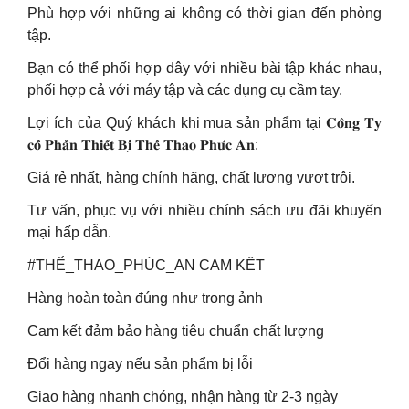
Phù hợp với những ai không có thời gian đến phòng
tập.
Bạn có thể phối hợp dây với nhiều bài tập khác nhau,
phối hợp cả với máy tập và các dụng cụ cầm tay.
Lợi ích của Quý khách khi mua sản phẩm tại 𝐂𝐨̂𝐧𝐠 𝐓𝐲
𝐜𝐨̂̉ 𝐏𝐡𝐚̂̀𝐧 𝐓𝐡𝐢𝐞̂́𝐭 𝐁𝐢̣ 𝐓𝐡𝐞̂̉ 𝐓𝐡𝐚𝐨 𝐏𝐡𝐮́𝐜 𝐀𝐧:
Giá rẻ nhất, hàng chính hãng, chất lượng vượt trội.
Tư vấn, phục vụ với nhiều chính sách ưu đãi khuyến
mại hấp dẫn.
#THỂ_THAO_PHÚC_AN CAM KẾT
Hàng hoàn toàn đúng như trong ảnh
Cam kết đảm bảo hàng tiêu chuẩn chất lượng
Đổi hàng ngay nếu sản phẩm bị lỗi
Giao hàng nhanh chóng, nhận hàng từ 2-3 ngày