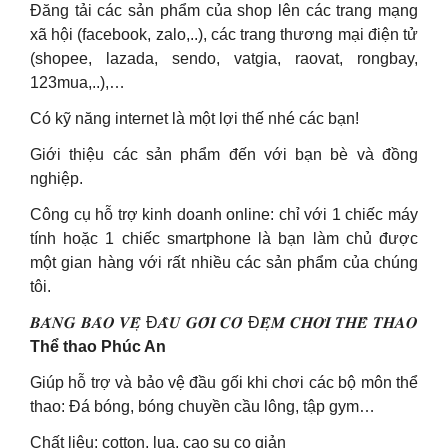
Đăng tải các sản phẩm của shop lên các trang mạng
xã hội (facebook, zalo,..), các trang thương mại điện tử
(shopee, lazada, sendo, vatgia, raovat, rongbay,
123mua,..),…
Có kỹ năng internet là một lợi thế nhé các bạn!
Giới thiệu các sản phẩm đến với bạn bè và đồng
nghiệp.
Công cụ hỗ trợ kinh doanh online: chỉ với 1 chiếc máy
tính hoặc 1 chiếc smartphone là bạn làm chủ được
một gian hàng với rất nhiều các sản phẩm của chúng
tôi.
𝑩𝑨̆𝑵𝑮 𝑩𝑨̉𝑶 𝑽𝑬̣̂ Đ𝑨̂̀𝑼 𝑮𝑶̂́𝑰 𝑪𝑶́ Đ𝑬̣̂𝑴 𝑪𝑯𝑶̛𝑰 𝑻𝑯𝑬̂̉ 𝑻𝑯𝑨𝑶
Thể thao Phúc An
Giúp hỗ trợ và bảo vệ đầu gối khi chơi các bộ môn thể
thao: Đá bóng, bóng chuyền cầu lông, tập gym…
Chất liệu: cotton, lụa, cao su co giản