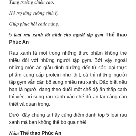
𝑇𝑎̆𝑛𝑔 𝑡𝑟𝑢̛𝑜̛̉𝑛𝑔 𝑐ℎ𝑖𝑒̂̀𝑢 𝑐𝑎𝑜.
𝐻𝑜̂̃ 𝑡𝑟𝑜̛̣ 𝑡𝑎̆𝑛𝑔 𝑐𝑢̛𝑜̛̀𝑛𝑔 𝑠𝑖𝑛ℎ 𝑙𝑦́.
𝐺𝑖𝑢́𝑝 𝑝ℎ𝑢̣𝑐 ℎ𝑜̂̀𝑖 𝑐ℎ𝑢̛́𝑐 𝑛𝑎̆𝑛𝑔.
5 𝒍𝒐𝒂̣𝒊 𝒓𝒂𝒖 𝒙𝒂𝒏𝒉 𝒕𝒐̂́𝒕 𝒏𝒉𝒂̂́𝒕 𝒄𝒉𝒐 𝒏𝒈𝒖̛𝒐̛̀𝒊 𝒕𝒂̣̂𝒑 𝒈𝒚𝒎
Thể thao
Phúc An
Rau xanh là một trong những thực phẩm không thể
thiếu đối với những người tập gym. Bởi vậy ngoài
những món ăn giàu dinh dưỡng đến từ các loại thực
phẩm cung cấp protein như thịt, cá thì những người
tập gym vẫn cần bổ sung nhiều rau xanh. Đặc biệt nếu
bạn là người đang theo đuổi một chế độ ăn thấp carb
thì việc bổ sung rau xanh vào chế độ ăn lại càng cần
thiết và quan trọng.
Dưới đây chúng ta hãy cùng điểm danh top 5 loại rau
xanh mà bạn không thể bỏ qua nhé!
𝑵𝒂̂́𝒎
Thể thao Phúc An