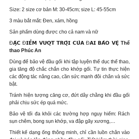
Size: 2 size cơ bản M: 30-45cm; size L: 45-55cm
3 màu bắt mắt: Đen, xám, hồng
Sản phẩm dùng được cho cả nam và nữ
Đ𝗔̣̆𝗖 Đ𝗜𝗘̂̉𝗠 𝗩𝗨̛𝗢̛̣𝗧 𝗧𝗥𝗢̣̂𝗜 𝗖𝗨̉𝗔 Đ𝗔𝗜 𝗕𝗔̉𝗢 𝗩𝗘̣̂
Thể
thao Phúc An
Dùng để bảo vệ đầu gối khi tập luyện thể dục thể thao,
gia tăng độ chắc chắn cho khớp gối. Tự tin thực hiện
các động tác nâng cao, cần sức mạnh đôi chân và sức
bật.
Tránh hiện tượng căng cơ, đứt dây chằng khi đầu gối
phải chịu sức ép quá mức.
Bảo vệ tối đa khỏi các trường hợp nguy hiểm: Rách
sụn chêm, bong sụn khớp, va đập gãy xương,…
Thiết kế dạng ống thông minh, chỉ cần luồn chân vào