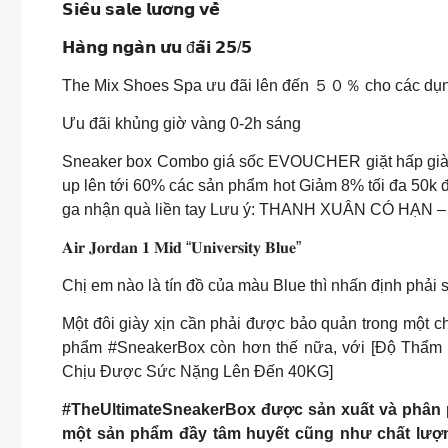
𝗦𝗶𝗲̂𝘂 𝘀𝗮𝗹𝗲 𝗹𝘂̛𝗼̛𝗻𝗴 𝘃𝗲̂̀
𝗛𝗮̀𝗻𝗴 𝗻𝗴𝗮̀𝗻 𝘂̛𝘂 đ𝗮̃𝗶 𝟮𝟱/𝟱
The Mix Shoes Spa ưu đãi lên đến ５０％ cho các dụng
Ưu đãi khủng giờ vàng 0-2h sáng
Sneaker box Combo giá sốc EVOUCHER giặt hấp già
up lên tới 60% các sản phẩm hot Giảm 8% tối đa 50k
ga nhận quà liền tay Lưu ý: THANH XUÂN CÓ HẠN –
𝐀𝐢𝐫 𝐉𝐨𝐫𝐝𝐚𝐧 𝟏 𝐌𝐢𝐝 “𝐔𝐧𝐢𝐯𝐞𝐫𝐬𝐢𝐭𝐲 𝐁𝐥𝐮𝐞”
Chị em nào là tín đồ của màu Blue thì nhấn định phải s
Một đôi giày xịn cần phải được bảo quản trong một 
phẩm #SneakerBox còn hơn thế nữa, với [Độ Thẩm M
Chịu Được Sức Nặng Lên Đến 40KG]
#TheUltimateSneakerBox được sản xuất và phân p
một sản phẩm đầy tâm huyết cũng như chất lượ