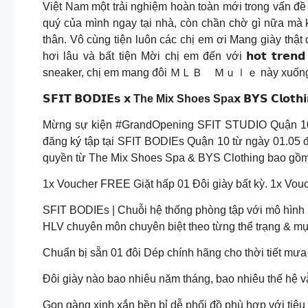
Việt Nam một trải nghiệm hoàn toàn mới trong vấn đ
quý của mình ngay tại nhà, còn chần chờ gì nữa mà
thân. Vô cùng tiện luôn các chị em ơi Mang giày thậ
hơi lâu và bất tiện Mời chị em đến với 𝗵𝗼𝘁 𝘁𝗿𝗲
sneaker, chị em mang đôi ＭＬＢ Ｍｕｌｅ này xuống phố
𝗦𝗙𝗜𝗧 𝗕𝗢𝗗𝗜𝗘𝘀 𝘅 The Mix Shoes Spa𝘅 𝗕𝗬𝗦 𝗖𝗹𝗼𝘁𝗵𝗶
Mừng sự kiện #GrandOpening SFIT STUDIO Quận 10 
đăng ký tập tại SFIT BODIEs Quận 10 từ ngày 01.05 
quyền từ The Mix Shoes Spa & BYS Clothing bao gồm
1x Voucher FREE Giặt hấp 01 Đôi giày bất kỳ. 1x Vouc
SFIT BODIEs | Chuỗi hệ thống phòng tập với mô hình r
HLV chuyên môn chuyên biệt theo từng thể trạng & mụ
Chuẩn bị sẵn 01 đôi Dép chính hãng cho thời tiết mưa 
Đôi giày nào bao nhiêu năm tháng, bao nhiêu thế hệ vẫ
Gọn gàng xinh xắn bền bỉ dễ phối đồ phù hợp với tiêu