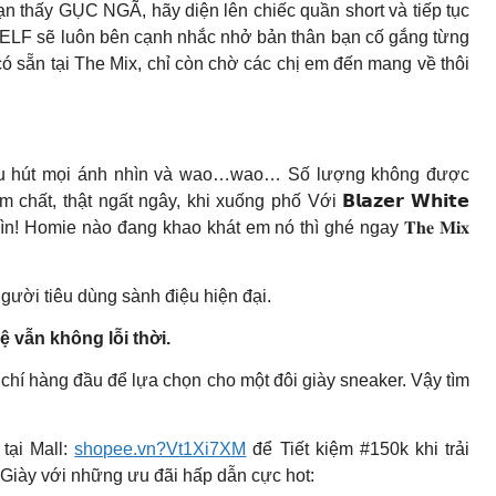
 thấy GỤC NGÃ, hãy diện lên chiếc quần short và tiếp tục
ELF sẽ luôn bên cạnh nhắc nhở bản thân bạn cố gắng từng
ã có sẵn tại The Mix, chỉ còn chờ các chị em đến mang về thôi
n thu hút mọi ánh nhìn và wao…wao… Số lượng không được
ất, thật ngất ngây, khi xuống phố Với 𝗕𝗹𝗮𝘇𝗲𝗿 𝗪𝗵𝗶𝘁𝗲
nhìn! Homie nào đang khao khát em nó thì ghé ngay 𝐓𝐡𝐞 𝐌𝐢𝐱
người tiêu dùng sành điệu hiện đại.
 vẫn không lỗi thời.
 chí hàng đầu để lựa chọn cho một đôi giày sneaker. Vậy tìm
tại Mall:
shopee.vn?Vt1Xi7XM
để Tiết kiệm #150k khi trải
iày với những ưu đãi hấp dẫn cực hot: