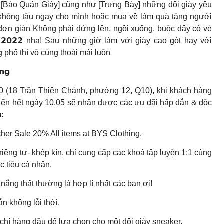
ề [Bảo Quản Giày] cũng như [Trưng Bày] những đôi giày yêu
 không tậu ngay cho mình hoặc mua về làm quà tặng người
t đơn giản Không phải đứng lên, ngồi xuống, buộc dây có vẻ
𝗱 𝟮𝟬𝟮𝟮 nha! Sau những giờ làm với giày cao gót hay với
 thì vô cùng thoải mái luôn
𝗻𝗴
(18 Trần Thiện Chánh, phường 12, Q10), khi khách hàng
đến hết ngày 10.05 sẽ nhận được các ưu đãi hấp dẫn & độc
:
her Sale 20% All items at BYS Clothing.
iêng tư- khép kín, chỉ cung cấp các khoá tập luyện 1:1 cùng
c tiêu cá nhân.
nắng thất thường là hợp lí nhất các bạn ơi!
n không lỗi thời.
 chí hàng đầu để lựa chọn cho một đôi giày sneaker.