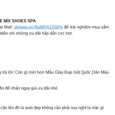
E MIX SHOES SPA
ại Mall:
shopee.vn?6pMDA1OSPq
để trải nghiệm mua sắm
ày toàn diện với những ưu đãi hấp dẫn cực hot:
ng trả lời: Còn gì mới hơn Mẫu GIày Đạp Gót Quốc Dân Màu
ix để nhận ngay giá ưu đãi nhé
cần lên đồ là auto đẹp không cần phải suy nghĩ là mặc gì