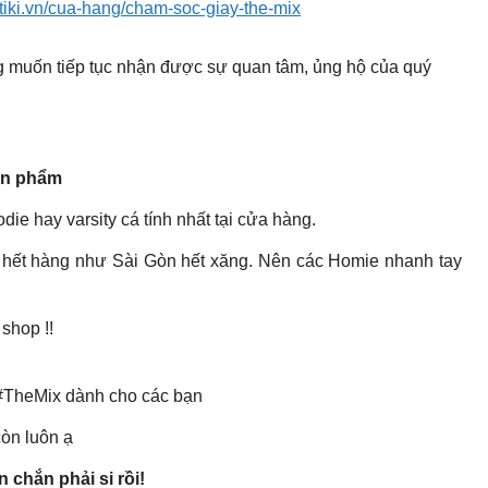
tiki.vn/cua-hang/cham-soc-giay-the-mix
muốn tiếp tục nhận được sự quan tâm, ủng hộ của quý
 sản phẩm
e hay varsity cá tính nhất tại cửa hàng.
 hết hàng như Sài Gòn hết xăng. Nên các Homie nhanh tay
shop !!
TheMix dành cho các bạn
còn luôn ạ
 chắn phải si rồi!