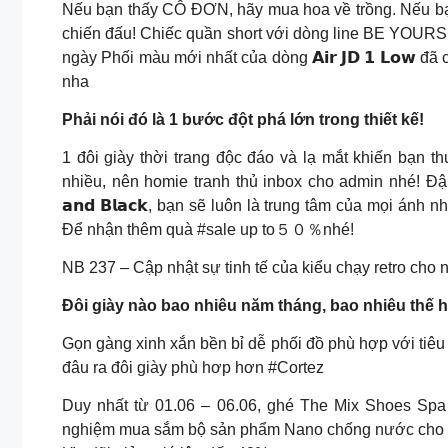
Nếu bạn thấy CÔ ĐƠN, hãy mua hoa về trồng. Nếu bạn
chiến đấu! Chiếc quần short với dòng line BE YOURS
ngày Phối màu mới nhất của dòng 𝗔𝗶𝗿 𝗝𝗗 𝟭 𝗟𝗼𝘄 đ
nha
Phải nói đó là 1 bước đột phá lớn trong thiết kế!
1 đôi giày thời trang độc đáo và lạ mắt khiến bạ
nhiều, nên homie tranh thủ inbox cho admin nhé! Đậm ch
𝗮𝗻𝗱 𝗕𝗹𝗮𝗰𝗸, bạn sẽ luôn là trung tâm của mọi ánh 
Để nhận thêm quà #sale up to５０％nhé!
NB 237 – Cập nhật sự tinh tế của kiểu chạy retro cho 
Đôi giày nào bao nhiêu năm tháng, bao nhiêu thế hệ
Gọn gàng xinh xắn bền bỉ dễ phối đồ phù hợp với tiêu
đâu ra đôi giày phù hơp hơn #Cortez
Duy nhất từ 01.06 – 06.06, ghé The Mix Shoes Spa 
nghiệm mua sắm bộ sản phẩm Nano chống nước cho G