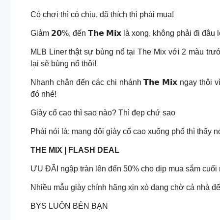
Có chơi thì có chịu, đã thích thì phải mua!
Giảm 𝟮𝟬%, đến 𝗧𝗵𝗲 𝗠𝗶𝘅 là xong, không phải đi đâu
MLB Liner thật sự bùng nổ tại The Mix với 2 màu trướ
lại sẽ bùng nổ thôi!
Nhanh chân đến các chi nhánh 𝗧𝗵𝗲 𝗠𝗶𝘅 ngay thôi vì
đó nhé!
Giày cổ cao thì sao nào? Thì đẹp chứ sao
Phải nói là: mang đôi giày cổ cao xuống phố thì thấy n
THE MIX | FLASH DEAL
ƯU ĐÃI ngập tràn lên đến 50% cho dịp mua sắm cuối n
Nhiều mẫu giày chính hãng xịn xò đang chờ cả nhà đến
BYS LUÔN BÊN BẠN