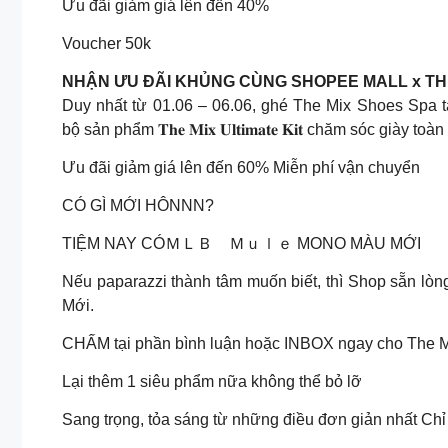
Ưu đãi giảm giá lên đến 40%
Voucher 50k
NHẬN ƯU ĐÃI KHỦNG CÙNG SHOPEE MALL x TH
Duy nhất từ 01.06 – 06.06, ghé The Mix Shoes Spa t
bộ sản phẩm 𝐓𝐡𝐞 𝐌𝐢𝐱 𝐔𝐥𝐭𝐢𝐦𝐚𝐭𝐞 𝐊𝐢𝐭 chăm sóc gi
Ưu đãi giảm giá lên đến 60% Miễn phí vận chuyển
CÓ GÌ MỚI HÔNNN?
TIỆM NAY CÓＭＬＢ Ｍｕｌｅ MONO MÀU MỚI
Nếu paparazzi thành tâm muốn biết, thì Shop sẵn lò
Mới.
CHẤM tại phần bình luận hoặc INBOX ngay cho The M
Lại thêm 1 siêu phẩm nữa không thể bỏ lỡ
Sang trọng, tỏa sáng từ những điều đơn giản nhất Chỉ 