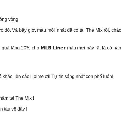
 lòng vòng
c đó. Và bây giờ, màu mới nhất đã có tại The Mix rồi, chắc
 quà tặng 20% cho 𝗠𝗟𝗕 𝗟𝗶𝗻𝗲𝗿 màu mới này rất là có hạn
ó khác liền các Hoime ơi! Tự tin sáng nhất con phố luôn!
ăm tại The Mix !
 tậu về đây !