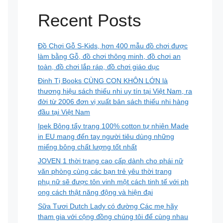
Recent Posts
Đồ Chơi Gỗ S-Kids, hơn 400 mẫu đồ chơi được
làm bằng Gỗ, đồ chơi thông minh, đồ chơi an
toàn, đồ chơi lắp ráp, đồ chơi giáo dục
Đinh Tị Books CÙNG CON KHÔN LỚN là
thương hiệu sách thiếu nhi uy tín tại Việt Nam, ra
đời từ 2006 đơn vị xuất bản sách thiếu nhi hàng
đầu tại Việt Nam
Ipek Bông tẩy trang 100% cotton tự nhiên Made
in EU mang đến tay người tiêu dùng những
miếng bông chất lượng tốt nhất
JOVEN 1 thời trang cao cấp dành cho phái nữ
văn phòng cùng các bạn trẻ yêu thời trang
phụ nữ sẽ được tôn vinh một cách tinh tế với ph
ong cách thật năng động và hiện đại
Sữa Tươi Dutch Lady có đường Các mẹ hãy
tham gia với cộng đồng chúng tôi để cùng nhau