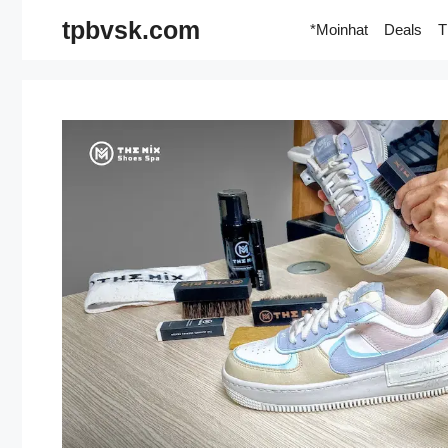
Skip
tpbvsk.com
*Moinhat
Deals
T
to
content