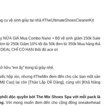
 cụ vệ sinh giày tại nhà #TheUltimateShoesCleanerKit
y NỬA GIÁ Mua Combo Nano + Bộ vệ sinh giảm 150k Sale
 đơn từ 250k Giảm 10% tối đa 50k đơn từ 350k Mua hàng thả
 DEAL CHỈ CÓ HẠN thôi đó ace ơi
ở hữu “em ấy” trong tủ giày nhé.
chiếc hộp xịn, nhưng #TheMix đem đến cho các bạn một sản
ỹ Cao] lại còn [Tháo Lắp Dễ Dàng], cùng với [Khả Năng
hối độc quyền bởi The Mix Shoes Spa với mỗi pack là
ng.
Với mong muốn đem đến cho cộng đồng sneakerhead