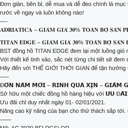
Đơn giản, bền bỉ, dễ mua và dễ đeo chính là mụ
rước về ngay và luôn không nào!
—-
𝐀𝐃𝐑𝐈𝐀𝐓𝐈𝐂𝐀 – 𝐆𝐈𝐀̉𝐌 𝐆𝐈𝐀́ 𝟑𝟎% 𝐓𝐎𝐀̀𝐍 𝐁𝐎̣̂ 𝐒𝐀̉𝐍 𝐏
𝐓𝐈𝐓𝐀𝐍 𝐄𝐃𝐆𝐄 – 𝐆𝐈𝐀̉𝐌 𝐆𝐈𝐀́ 𝟑𝟎% 𝐓𝐎𝐀̀𝐍 𝐁𝐎̣̂ 𝐒𝐀̉𝐍 
BST đồng hồ TITAN EDGE đem lại một luồng gió m
Với thiết kế tinh xảo, sắc nét từng chi tiết sẽ đe
Hãy đến với THẾ GIỚI THỜI GIAN để tận hưởng ư
—–
Đ𝗢́𝗡 𝗡𝗔̆𝗠 𝗠𝗢̛́𝗜 – 𝗥𝗜𝗡𝗛 𝗤𝗨𝗔̀ 𝗫𝗜̣𝗡 – 𝗚𝗜𝗔̉𝗠 𝗚
Sở hữu một chiếc đồng hồ hàng hiệu với 𝗨̛𝗨 Đ𝗔̃𝗜
Ưu đãi chỉ duy nhất ngày 01- 02/01/2021.
Nâng cao kỹ năng của bạn cho thử thách sắp tới.
——
Mã: AC 3030 BFLRGSLOR