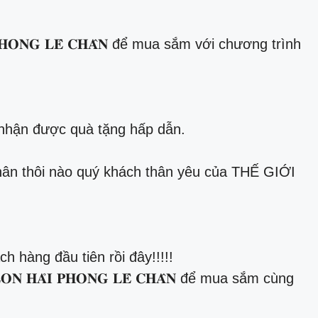
 𝐇𝐀̉𝐈 𝐏𝐇𝐎̀𝐍𝐆 𝐋𝐄̂ 𝐂𝐇𝐀̂𝐍 để mua sắm với chương trình
 nhận được quà tặng hấp dẫn.
ân thôi nào quý khách thân yêu của THẾ GIỚI
ng khách hàng đầu tiên rồi đây!!!!!
, 𝐀𝐄𝐎𝐍 𝐇𝐀̉𝐈 𝐏𝐇𝐎̀𝐍𝐆 𝐋𝐄̂ 𝐂𝐇𝐀̂𝐍 để mua sắm cùng