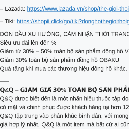
– Lazada:
https://www.lazada.vn/shop/the-gioi-thoi
– Tiki:
https://shopii.click/go/tiki?donghothegioithoi
ĐÓN ĐẦU XU HƯỚNG, CẢM NHẬN THỜI TRAN
Siêu ưu đãi lên đến %
Giảm từ 30% – 50% toàn bộ sản phẩm đồng hồ 
Giảm 30% toàn bộ sản phẩm đồng hồ OBAKU
Quà tặng khi mua các thương hiệu đồng hồ khác.
—–
𝗤&𝗤 – 𝗚𝗜𝗔̉𝗠 𝗚𝗜𝗔́ 𝟯𝟬% 𝗧𝗢𝗔̀𝗡 𝗕𝗢̣̂ 𝗦𝗔̉𝗡 𝗣𝗛𝗔̂
Q&Q được biết đến là một nhãn hiệu thuộc tập đ
có mặt và chinh phục được khách hàng tại hơn 120
Q&Q tập trung vào phân khúc bình dân, với mon
giá hợp lý nhất, Q&Q là một item mà bất cứ ai cũ