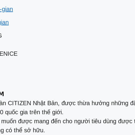
-gian
gian
G
VENICE
̉𝗠
oàn CITIZEN Nhật Bản, được thừa hưởng những đặc
 quốc gia trên thế giới.
g muốn được mang đến cho người tiêu dùng được 
ng có thể sở hữu.