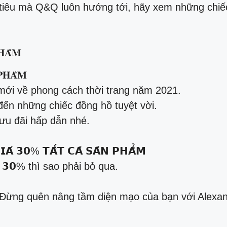
c tiêu mà Q&Q luôn hướng tới, hãy xem những ch
𝐀̂̉𝐌
𝐇𝐀̂̉𝐌
ới về phong cách thời trang năm 2021.
m đến những chiếc đồng hồ tuyệt vời.
u đãi hấp dẫn nhé.
𝗔́ 𝟯𝟬% 𝗧𝗔̂́𝗧 𝗖𝗔̉ 𝗦𝗔̉𝗡 𝗣𝗛𝗔̂̉𝗠
 𝟯𝟬% thì sao phải bỏ qua.
 Đừng quên nâng tầm diện mạo của bạn với Alexand