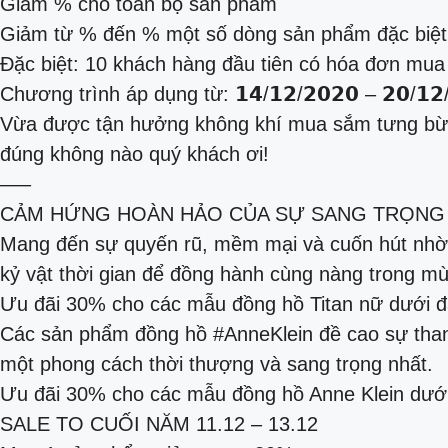
Giảm % cho toàn bộ sản phẩm
Giảm từ % đến % một số dòng sản phẩm đặc biệt
Đặc biệt: 10 khách hàng đầu tiên có hóa đơn mu
Chương trình áp dụng từ: 𝟭𝟰/𝟭𝟮/𝟮𝟬𝟮𝟬 – 𝟮𝟬/𝟭𝟮/
Vừa được tận hưởng không khí mua sắm tưng bừng
đúng không nào quý khách ơi!
—–
CẢM HỨNG HOÀN HẢO CỦA SỰ SANG TRỌNG
Mang đến sự quyến rũ, mềm mại và cuốn hút nhờ v
kỷ vật thời gian để đồng hành cùng nàng trong mù
Ưu đãi 30% cho các mẫu đồng hồ Titan nữ dưới đ
Các sản phẩm đồng hồ #AnneKlein đề cao sự than
một phong cách thời thượng và sang trọng nhất.
Ưu đãi 30% cho các mẫu đồng hồ Anne Klein dưới
SALE TO CUỐI NĂM 11.12 – 13.12