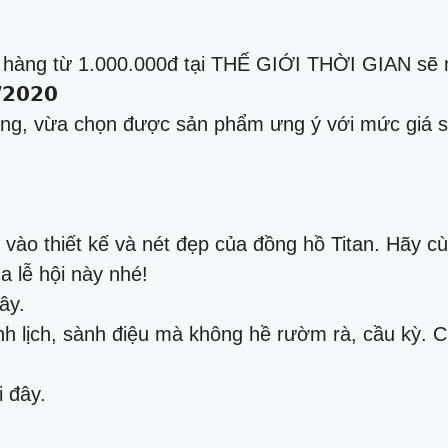
a hàng từ 1.000.000đ tại THẾ GIỚI THỜI GIAN sẽ
𝟮𝟬𝟮𝟬
, vừa chọn được sản phẩm ưng ý với mức giá siêu
ào thiết kế và nét đẹp của đồng hồ Titan. Hãy c
a lễ hội này nhé!
ây.
h lịch, sành điệu mà không hề rườm rà, cầu kỳ. 
 đây.