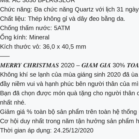
Chức năng: Đa chức năng Quartz với lịch 31 ngày, 
Chất liệu: Thép không gỉ và dây đeo bằng da.
Chống thấm nước: 5ATM
Ống kính: Mineral
Kích thước vỏ: 36,0 x 40,5 mm
—–
𝑴𝑬𝑹𝑹𝒀 𝑪𝑯𝑹𝑰𝑺𝑻𝑴𝑨𝑺 2020 – 𝑮𝑰𝑨̉𝑴 𝑮𝑰𝑨́ 30% 𝑻𝑶𝑨̀𝑵 
Không khí se lạnh của mùa giáng sinh 2020 đã ùa
đầy niềm vui và hạnh phúc bên người thân của mì
Bạn đã chọn được món quà tặng cho người thân 
nhất nhé.
Giảm giá % toàn bộ sản phẩm trên toàn hệ thốn
Cơ hội duy nhất trong năm tận hưởng sản phẩm h
Thời gian áp dụng: 24.25/12/2020