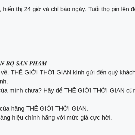
hiển thị 24 giờ và chỉ báo ngày. Tuổi thọ pin lên 
𝑩𝑶̣̂ 𝑺𝑨̉𝑵 𝑷𝑯𝑨̂̉𝑴
 về. THẾ GIỚI THỜI GIAN kính gửi đến quý khách 
nh.
của mình chưa? Hãy để THẾ GIỚI THỜI GIAN cùng
g của hãng THẾ GIỚI THỜI GIAN.
àng hiệu chính hãng với mức giá cực hời.