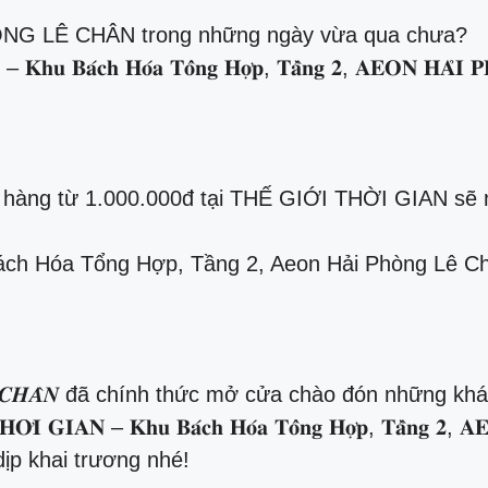
ÒNG LÊ CHÂN trong những ngày vừa qua chưa?
𝐡𝐮 𝐁𝐚́𝐜𝐡 𝐇𝐨́𝐚 𝐓𝐨̂̉𝐧𝐠 𝐇𝐨̛̣𝐩, 𝐓𝐚̂̀𝐧𝐠 𝟐, 𝐀𝐄𝐎𝐍
a hàng từ 1.000.000đ tại THẾ GIỚI THỜI GIAN sẽ
ách Hóa Tổng Hợp, Tầng 2, Aeon Hải Phòng Lê Ch
 𝑷𝑯𝑶̀𝑵𝑮 𝑳𝑬̂ 𝑪𝑯𝑨̂𝑵 đã chính thức mở cửa chào đón nhữ
𝐈𝐀𝐍 – 𝐊𝐡𝐮 𝐁𝐚́𝐜𝐡 𝐇𝐨́𝐚 𝐓𝐨̂̉𝐧𝐠 𝐇𝐨̛̣𝐩, 𝐓𝐚̂̀𝐧𝐠 
hân dịp khai trương nhé!