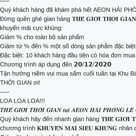
—–
Quý khách hàng đã khám phá hết AEON HẢI PH
Đừng quên ghé gian hàng 𝐓𝐇𝐄̂́ 𝐆𝐈𝐎̛́𝐈 𝐓𝐇𝐎̛̀𝐈 𝐆𝐈𝐀𝐍 – 
khuyến mãi cực khủng:
Giảm % cho toàn bộ sản phẩm
Giảm từ % đến % một số dòng sản phẩm đặc biệt
Đặc biệt: 10 khách hàng đầu tiên có hóa đơn mu
Chương trình áp dụng đến 𝟮𝟬/𝟭𝟮/𝟮𝟬𝟮𝟬
Tận hưởng niềm vui mua sắm cuối tuần tại Khu B
THỜI GIAN ơi!
—–
LOA LOA LOA!!!
𝑻𝑯𝑬̂́ 𝑮𝑰𝑶̛́𝑰 𝑻𝑯𝑶̛̀𝑰 𝑮𝑰𝑨𝑵 𝒕𝒂̣𝒊 𝑨𝑬𝑶𝑵 𝑯𝑨̉
Quý khách hãy đến nhanh gian hàng 𝐓𝐇𝐄̂́ 𝐆𝐈𝐎̛́𝐈 𝐓𝐇𝐎̛̀𝐈 𝐆
chương trình 𝐊𝐇𝐔𝐘𝐄̂́𝐍 𝐌𝐀̃𝐈 𝐒𝐈𝐄̂𝐔 𝐊𝐇𝐔̉𝐍𝐆 n