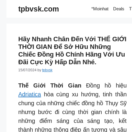
Skip
tpbvsk.com
*Moinhat
Deals
T
to
content
Hãy Nhanh Chân Đến Với THẾ GIỚI
THỜI GIAN Để Sở Hữu Những
Chiếc Đồng Hồ Chính Hãng Với Ưu
Đãi Cực Kỳ Hấp Dẫn Nhé.
15/07/2024
by
tpbvsk
Thế Giới Thời Gian
Đồng hồ hiệu
Adriatica
hòa cùng xu hướng, tinh thần
chung của những chiếc đồng hồ Thụy Sỹ
nhưng bước đi cùng thời gian chính là
những điểm sáng của sáng tạo, kết
thành những thông điệp ấn tượng và sâu