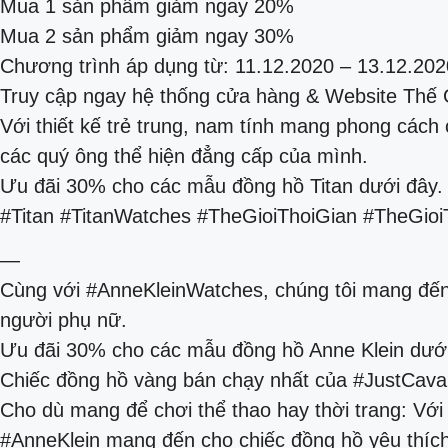
Mua 1 sản phẩm giảm ngay 20%
Mua 2 sản phẩm giảm ngay 30%
Chương trình áp dụng từ: 11.12.2020 – 13.12.202
Truy cập ngay hệ thống cửa hàng & Website Thế G
Với thiết kế trẻ trung, nam tính mang phong cách 
các quý ông thể hiện đẳng cấp của mình.
Ưu đãi 30% cho các mẫu đồng hồ Titan dưới đây.
#Titan #TitanWatches #TheGioiThoiGian #TheGio
—
Cùng với #AnneKleinWatches, chúng tôi mang đến m
người phụ nữ.
Ưu đãi 30% cho các mẫu đồng hồ Anne Klein dưới
Chiếc đồng hồ vàng bán chạy nhất của #JustCavall
Cho dù mang để chơi thể thao hay thời trang: Với c
#AnneKlein mang đến cho chiếc đồng hồ yêu thíc