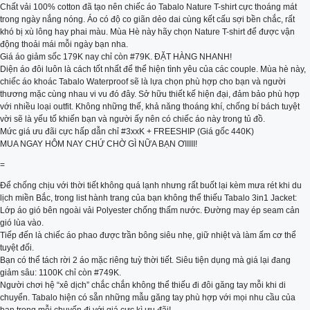
Chất vải 100% cotton đã tạo nên chiếc áo Tabalo Nature T-shirt cực thoáng mát
trong ngày nắng nóng. Áo có độ co giãn dẻo dai cùng kết cấu sợi bền chắc, rất
khó bị xù lông hay phai màu. Mùa Hè này hãy chọn Nature T-shirt để được vận
động thoải mái mỗi ngày bạn nha.
Giá áo giảm sốc 179K nay chỉ còn #79K. ĐẶT HÀNG NHANH!
Diện áo đôi luôn là cách tốt nhất để thể hiện tình yêu của các couple. Mùa hè này,
chiếc áo khoác Tabalo Waterproof sẽ là lựa chọn phù hợp cho bạn và người
thương mặc cùng nhau vi vu đó đây. Sở hữu thiết kế hiện đại, đảm bảo phù hợp
với nhiều loại outfit. Không những thế, khả năng thoáng khí, chống bí bách tuyệt
vời sẽ là yếu tố khiến bạn và người ấy nên có chiếc áo này trong tủ đồ.
Mức giá ưu đãi cực hấp dẫn chỉ #3xxK + FREESHIP (Giá gốc 440K)
MUA NGAY HÔM NAY CHỨ CHỜ GÌ NỮA BẠN ƠIIIII!
=
Để chống chịu với thời tiết không quá lạnh nhưng rất buốt lại kèm mưa rét khi du
lịch miền Bắc, trong list hành trang của bạn không thể thiếu Tabalo 3in1 Jacket:
Lớp áo gió bên ngoài vải Polyester chống thấm nước. Đường may ép seam cản
gió lùa vào.
Tiếp đến là chiếc áo phao được trần bông siêu nhẹ, giữ nhiệt và làm ấm cơ thể
tuyệt đối.
Bạn có thể tách rời 2 áo mặc riêng tuỳ thời tiết. Siêu tiện dụng mà giá lại đang
giảm sâu: 1100K chỉ còn #749K.
Người chơi hệ “xê dịch” chắc chắn không thể thiếu đi đôi găng tay mỗi khi di
chuyển. Tabalo hiện có sẵn những mẫu găng tay phù hợp với mọi nhu cầu của