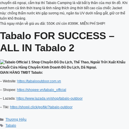
chuyến dã ngoại, cắm trại thì Tabalo Camping là vật bất ly thân của mọi tín đồ. Khi
vượt hơn cả tính thời trang là tính năng thích ứng thời tiết cao của chiếc Jacket
này: chống thấm nước khi gặp sương mù, ngăn tia UV dưới nắng gắt, giữ cơ thể
luôn khô thoáng.
Thả ngay nhận về giá ưu đãi: 550K chỉ còn #399K. MIỄN PHÍ SHIP!
Tabalo FOR SUCCESS –
ALL IN Tabalo 2
GIAN HÀNG TMĐT Tabalo:
– Website:
https://tabalooutdoor.com.vn
– Shopee:
https://shopee.vn/tabalo_official
– Lazada:
https://www.lazada.vn/shop/tabalo-outdoor
– Tiki:
https://shopii.click/go/tiki?tabalo-outdoor
Categories
Thương Hiệu
Tags
Tabalo