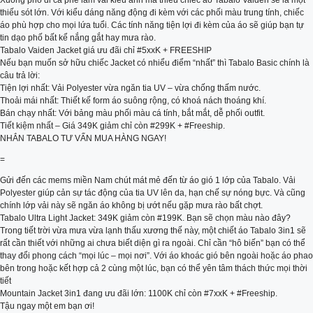
Xuống phố đi cà phê làm vài kiểu ảnh mà thiếu chiếc áo Tabalo Vaiden sẽ là một
thiếu sót lớn. Với kiểu dáng năng động đi kèm với các phối màu trung tính, chiếc
áo phù hợp cho mọi lứa tuổi. Các tính năng tiện lợi đi kèm của áo sẽ giúp bạn tự
tin dạo phố bất kể nắng gắt hay mưa rào.
Tabalo Vaiden Jacket giá ưu đãi chỉ #5xxK + FREESHIP
Nếu bạn muốn sở hữu chiếc Jacket có nhiểu điểm “nhất” thì Tabalo Basic chính là
câu trả lời:
Tiện lợi nhất: Vải Polyester vừa ngăn tia UV – vừa chống thấm nước.
Thoải mái nhất: Thiết kế form áo suông rộng, có khoá nách thoáng khí.
Bán chạy nhất: Với bảng màu phối màu cá tính, bắt mắt, dễ phối outfit.
Tiết kiệm nhất – Giá 349K giảm chỉ còn #299K + #Freeship.
NHẮN TABALO TƯ VẤN MUA HÀNG NGAY!
=
Gửi đến các mems miền Nam chút mát mẻ đến từ áo gió 1 lớp của Tabalo. Vải
Polyester giúp cản sự tác động của tia UV lên da, hạn chế sự nóng bực. Và cũng
chính lớp vải này sẽ ngăn áo không bị ướt nếu gặp mưa rào bất chợt.
Tabalo Ultra Light Jacket: 349K giảm còn #199K. Bạn sẽ chọn màu nào đây?
Trong tiết trời vừa mưa vừa lạnh thấu xương thế này, một chiết áo Tabalo 3in1 sẽ
rất cần thiết với những ai chưa biết diện gì ra ngoài. Chỉ cần “hô biến” bạn có thể
thay đổi phong cách “mọi lúc – mọi nơi”. Với áo khoác gió bên ngoài hoặc áo phao
bên trong hoặc kết hợp cả 2 cùng một lúc, bạn có thể yên tâm thách thức mọi thời
tiết
Mountain Jacket 3in1 đang ưu đãi lớn: 1100K chỉ còn #7xxK + #Freeship.
Tậu ngay một em bạn ơi!