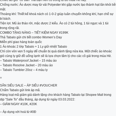
Chiếc áo gió “cơ bản” mà bạn nên có trong tủ đồ mùa Hè này:
Chống nước: Áo được may từ vải Polyester khi gặp nước tạo thành hạt lăn khỏi bề
mặt.
Thoáng khí: Thiết kế khoá nách có 1-0-2 giúp luân chuyển không khí, hạn chế sự
bí bách.
Tiện lợi: Mũ áo tháo rời, mặc được 2 kiểu. Áo có 2 túi hông, 1 túi ngực và 1 túi
trong rộng rãi.
COMBO TẶNG NÀNG – TIẾT KIỆM NGAY #199K
Thả Tabalo gửi chi tiết combo Women’s Day
Miễn phí giao hàng toàn quốc
1 Áo khoác 2 lớp Tabalo + 1 Ly giữ nhiệt Tabalo
Chỉ còn vỏn vẹn 5 ngày để chuẩn bị quà dành tặng nửa kia. Một chiếc áo khoác
gió cùng ly giữ đồ uống lạnh sẽ là lựa chọn tâm lý cho các cô gái trong mùa Hè.
– Tabalo Waterproof Jacket – 15 màu áo
– Tabalo Resolve Jacket – 20 màu áo
– Tabalo Tumbler 20oz – 4 màu ly
=
SĂN SIÊU SALE – ÁP SIÊU #VOUCHER
Chấm Tabalo gửi link áp mã.
Hàng loạt mã giảm giá dành tặng cho khách hàng Tabalo tại Shopee Mall trong
dịp “Sale To” đầu tháng, áp dụng từ ngày 03.03.2022:
– GIẢM NGAY #10K, #20K
– Áp dụng với hoá từ #0Đ