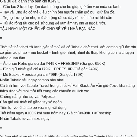
Giá ưu đãi dành cho bạn chỉ #149K.
– Cấu tạo 2 lớp dày dặn dành riêng cho bé giúp giữ ấm vào mùa se lạnh.
– Tay và lưng áo có thể điều chỉnh ôm người chắn gió bụi, giữ ấm tốt.
– Trọng lượng áo nhẹ, mũ áo rộng rãi có dây rút, dễ tháo rời khi cần.
– Túi áo rộng rãi cho bé sử dụng để làm ấm tay khi đi ngoài trời.
TẬU NGAY MỘT CHIẾC VỀ CHO BÉ YÊU NHÀ BẠN NÀO!
=
Thời tiết bất chợt trở lạnh, yên tâm vì đã có Tabalo chở che!. Với combo giữ ấm xịn
xò gồm áo phao – mũ bucket – bình giữ nhiệt, nhiệt độ thấp không còn là chuyện
đáng quan tâm.
– Áo phao Retro giá ưu đãi #449K + FREESHIP (Giá gốc 650K)
– Bình giữ nhiệt giá chỉ #179K + FREESHIP (Giá gốc 249K)
– Mũ Bucket Freesize giá chỉ #99K (Giá gốc 179K)
Nhắn Tabalo tậu ngay combo này nha!
Cá tính hơn với Tabalo Travel trong thiết kế Full Black. Áo vẫn giữ được khả năng
thích ứng với mọi thời tiết trong các chuyến du lịch xa:
Chống nắng nhờ sợ vải Polyester
Cản gió với thiết kế găng tay xỏ ngón
Tiện lợi với 6 túi áo bỏ vừa mọi vật dụng
Tiết kiệm ngay #100K khi mua hôm nay. Giá chỉ #499K + #Freeship.
Nhắn Tabalo tư vấn size ngay!
=