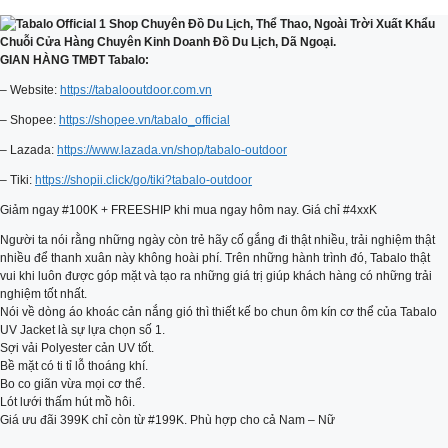
GIAN HÀNG TMĐT Tabalo:
– Website:
https://tabalooutdoor.com.vn
– Shopee:
https://shopee.vn/tabalo_official
– Lazada:
https://www.lazada.vn/shop/tabalo-outdoor
– Tiki:
https://shopii.click/go/tiki?tabalo-outdoor
Giảm ngay #100K + FREESHIP khi mua ngay hôm nay. Giá chỉ #4xxK
Người ta nói rằng những ngày còn trẻ hãy cố gắng đi thật nhiều, trải nghiệm thật
nhiều để thanh xuân này không hoài phí. Trên những hành trình đó, Tabalo thật
vui khi luôn được góp mặt và tạo ra những giá trị giúp khách hàng có những trải
nghiệm tốt nhất.
Nói về dòng áo khoác cản nắng gió thì thiết kế bo chun ôm kín cơ thể của Tabalo
UV Jacket là sự lựa chọn số 1.
Sợi vải Polyester cản UV tốt.
Bề mặt có ti tỉ lỗ thoáng khí.
Bo co giãn vừa mọi cơ thể.
Lót lưới thấm hút mồ hôi.
Giá ưu đãi 399K chỉ còn từ #199K. Phù hợp cho cả Nam – Nữ