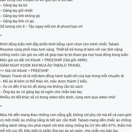
bạn trong mỗi chuyến đi với giá cực kì ưu đãi!
– Găng tay da bò
– Găng tay giữ nhiệt
– Găng tay lính không gù
– Găng tay lính có gù.
Số lượng còn ít – Tậu ngay một em đi phượt bạn ơi!
=
Khởi động tuần mới đầy phấn khởi bằng cách chọn cho mình chiếc Tabalo
Resolve cùng phối màu tươi sáng. Thiết kế trẻ trung đi kèm với các tính năng
chống nước cản gió ưu việt sẽ giúp bạn tự tin tham gia mọi hoạt động trong tuần.
Mức giá ưu đãi chỉ #3xxK + FREESHIP (Giá gốc 499K)
GIẢM NGAY #100K KHI MUA ÁO TABALO TRAVEL
>> Giá chỉ #4xxK + FREESHIP
Tabalo Travel sẽ là một item đồng hành tuyệt vời của bạn trong mỗi chuyến đi.
– Mũ áo đi kèm có thể tháo rời, mặc được thành 2 kiểu.
– Áo có đến 6 túi bỏ đồ dùng mà không cần túi xách.
– Ống tay áo có găng tay xỏ ngón che chắn bàn tay.
Nhiều chi tiết khác sẽ có trong video bên dưới, cùng xem qua video nhé!
=
Mùa Hè đến mang theo những cơn nắng gắt, không chỉ phụ nữ mà kể cả nam giới
có một chiếc áo chống nắng là hết sức cần thiết. Tabalo mang đến chiếc áo chống
nắng dành riêng cho phái mạnh với khả năng chống tia UV lên đến 97%, thấm hút
mồ hôi cực tốt. Đặc biệt có phần ống tay áo xỏ ngón, che chắn mu bàn tay.