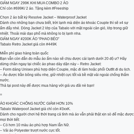
GIẢM NGAY 299K KHI MUA COMBO 2 ÁO
Chỉ còn #699K/ 2 áo. Tặng kèm #Freeship
Chọn 2 áo bất kỳ Resolve Jacket – Waterproof Jacket
Dành cho những bạn chưa biết, trời lạnh mà diện áo khoác Couple thì sẽ x4 sự
ấm đấy nhé. Dòng Jacket 2 lớp của Tabalo với mặt ngoài cản gió, lớp trong giữ
nhiệt. Thoải mái dạo phố mà không lo bị lạnh nha.
GIẢM NGAY #200K ÁO “PHAO BÉO”
Tabalo Retro Jacket giá còn #449K
Miễn phí giao hàng toàn quốc
Bạn vẫn còn đắn đo mẫu áo ấm nào sẽ chịu được cái lạnh dưới 20 độ ư? Hãy
dừng chân ngay tại chiếc áo phao dày dặn này – Retro Jacket:
– Form dáng Unisex phù hợp diện Couple, mặc đi làm hoặc phối Outfit đi du lịch.
– Áo được trần bông siêu nhẹ, giữ nhiệt cực tốt và bề mặt vải ngoài chống thấm
nước.
Thả tại post này để được mua hàng với giá ưu đãi nè bạn!
=
ÁO KHOÁC CHỐNG NƯỚC GIẢM HƠN 10%
Tabalo Waterpoof Jacket giá chỉ còn #3xxK.
Dành cho người chơi hệ thời trang cá tính mà áo vẫn phải thật xịn sò để mặc được
mọi thời tiết:
– Có hơn 10 màu áo phù hợp Nam lẫn Nữ.
– Vải áo Polyester trượt nước cực tốt.