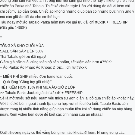
Xuống phố làm vài kiểu ảnh trong thời tiết lạnh giá như thế này thì không thể thiếu
chiếc áo Parka nhà Tabalo. Thiết kế chuẩn style Hàn với dáng áo dài đi kèm với
chi tiết mũ áo gắn lông. Chiếc áo không những giúp bạn có những bức hình ưng ý
mà còn giữ ấm tối đa cho cơ thể bạn.
Tậu ngay một áo Tabalo Parka hôm nay với giá ưu đãi chỉ #6xxK + FREESHIP
(Giá gốc 1400K)
=
TỔNG XẢ KHO CUỐI MÙA
SALE SẬN SÀP ĐẾN 50% ++
Thả Tabalo gửi ưu đãi ngay!
Giảm giá nấc cuối cùng toàn bộ sản phẩm, tiết kiệm đến hơn #750K:
– Áo Parka; Áo Phao; Áo Khoác 2 lớp;… chỉ từ #3xxK
– MIỄN PHÍ SHIP nhiều đơn hàng toàn quốc
– Quà tặng “Găng tay giữ nhiệt”
TIẾT KIỆM HƠN 15% KHI MUA ÁO GIÓ 2 LỚP
>> Tabalo Basic Jacket giá chỉ #2xxK + FREESHIP
Sẽ là một thiếu sót nếu Team yêu thích sự đơn giản lại bỏ qua chiếc áo khoác này.
Với thiết kế bên ngoài thanh lịch, phù hợp với nhiều lứa tuổi. Tabalo Basic còn
được trang bị nhiều tính năng giúp bạn thuận tiện khi sử dụng chiếc áo này hàng
ngày. Xem video bên dưới để biết các tính năng của áo nhaaa!
=
Outfit thường ngày có thể vắng bóng item áo khoác đi kèm. Nhưng trong các