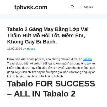
Skip
tpbvsk.com
to
Menu
content
Tabalo 2 Găng May Bằng Lớp Vải
Thấm Hút Mồ Hôi Tốt, Mềm Êm,
Không Gây Bí Bách.
16/07/2024
by
tpbvsk
Được sản xuất nhằm phục vụ cho những chuyến đi xa, áo
Tabalo
Travel được thiết kế với chi tiết “găng xỏn ngón” ẩn trong ống tay áo.
Phần găng được may liền giúp lấy ra hay cất vào nhanh chóng, gọn
gàng. Mục đích chi tiết này nhằm ngăn gió luồn vào trong ống tay áo
khi di chuyển, giữ cho cơ thể không bị lạnh.
Tabalo FOR SUCCESS
– ALL IN Tabalo 2