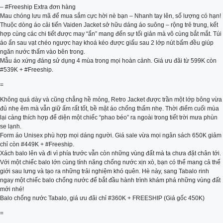
– #Freeship Extra đơn hàng
Mau chóng lưu mã để mua sắm cực hời nè bạn – Nhanh tay lên, số lượng có hạn!
Thuộc dòng áo cải tiến Vaiden Jacket sở hữu dáng áo suông – rộng trẻ trung, kết
hợp cùng các chi tiết được may “ẩn” mang đến sự tối giản mà vô cùng bắt mắt. Túi
áo ẩn sau vạt chéo ngược hay khoá kéo được giấu sau 2 lớp nút bấm đều giúp
ngăn nước thấm vào bên trong.
Mẫu áo xứng đáng sử dụng 4 mùa trong mọi hoàn cảnh. Giá ưu đãi từ 599K còn
#539K + #Freeship.
=
Không quá dày và cũng chẳng hề mỏng, Retro Jacket được trần một lớp bông vừa
đủ nhẹ êm mà vẫn giữ ấm rất tốt, bề mặt áo chống thấm nhẹ. Thời điểm cuối mùa
lại càng thích hợp để diện một chiếc “phao béo” ra ngoài trong tiết trời mưa phùn
se lạnh.
Form áo Unisex phù hợp mọi dáng người. Giá sale vừa mọi ngân sách 650K giảm
chỉ còn #449K + #Freeship.
Xách balo lên và đi vì phía trước vẫn còn những vùng đất mà ta chưa đặt chân tới.
Với một chiếc balo lớn cùng tính năng chống nước xịn xò, bạn có thể mang cả thế
giới sau lưng và tạo ra những trải nghiệm khó quên. Hè này, sang Tabalo rinh
ngay một chiếc balo chống nước để bắt đầu hành trình khám phá những vùng đất
mới nhé!
Balo chống nước Tabalo, giá ưu đãi chỉ #360K + FREESHIP (Giá gốc 450K)
=