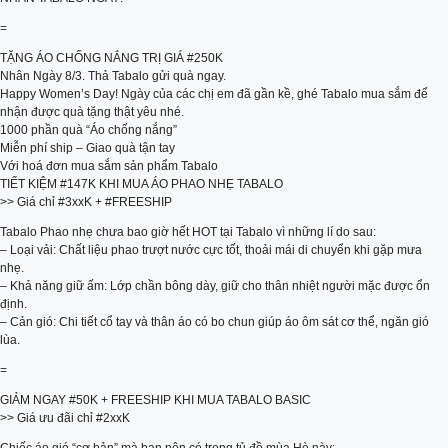
=
TẶNG ÁO CHỐNG NẮNG TRỊ GIÁ #250K
Nhân Ngày 8/3. Thả Tabalo gửi quà ngay.
Happy Women’s Day! Ngày của các chị em đã gần kề, ghé Tabalo mua sắm để
nhận được quà tặng thật yêu nhé.
1000 phần quà “Áo chống nắng”
Miễn phí ship – Giao quà tận tay
Với hoá đơn mua sắm sản phẩm Tabalo
TIẾT KIỆM #147K KHI MUA ÁO PHAO NHẸ TABALO
>> Giá chỉ #3xxK + #FREESHIP
Tabalo Phao nhẹ chưa bao giờ hết HOT tại Tabalo vì những lí do sau:
– Loại vải: Chất liệu phao trượt nước cực tốt, thoải mái di chuyển khi gặp mưa
nhẹ.
– Khả năng giữ ấm: Lớp chần bông dày, giữ cho thân nhiệt người mặc được ổn
định.
– Cản gió: Chi tiết cổ tay và thân áo có bo chun giúp áo ôm sát cơ thể, ngăn gió
lùa.
=
GIẢM NGAY #50K + FREESHIP KHI MUA TABALO BASIC
>> Giá ưu đãi chỉ #2xxK