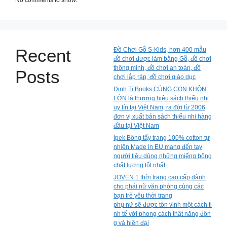
No comments to show.
Recent
Đồ Chơi Gỗ S-Kids, hơn 400 mẫu
đồ chơi được làm bằng Gỗ, đồ chơi
thông minh, đồ chơi an toàn, đồ
Posts
chơi lắp ráp, đồ chơi giáo dục
Đinh Tị Books CÙNG CON KHÔN
LỚN là thương hiệu sách thiếu nhi
uy tín tại Việt Nam, ra đời từ 2006
đơn vị xuất bản sách thiếu nhi hàng
đầu tại Việt Nam
Ipek Bông tẩy trang 100% cotton tự
nhiên Made in EU mang đến tay
người tiêu dùng những miếng bông
chất lượng tốt nhất
JOVEN 1 thời trang cao cấp dành
cho phái nữ văn phòng cùng các
bạn trẻ yêu thời trang
phụ nữ sẽ được tôn vinh một cách ti
nh tế với phong cách thật năng độn
g và hiện đại