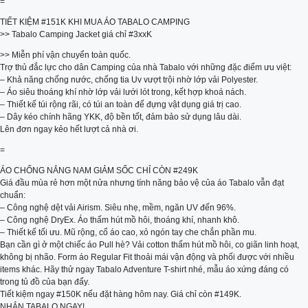
=
TIẾT KIỆM #151K KHI MUA ÁO TABALO CAMPING
>> Tabalo Camping Jacket giá chỉ #3xxK
>> Miễn phí vận chuyển toàn quốc.
Trợ thủ đắc lực cho dân Camping của nhà Tabalo với những đặc điểm ưu việt:
– Khả năng chống nước, chống tia Uv vượt trội nhờ lớp vải Polyester.
– Áo siêu thoáng khí nhờ lớp vải lưới lót trong, kết hợp khoá nách.
– Thiết kế túi rộng rãi, có túi an toàn để đựng vật dụng giá trị cao.
– Dây kéo chính hãng YKK, độ bền tốt, đảm bảo sử dụng lâu dài.
Lên đơn ngay kẻo hết lượt cả nhà ơi.
=
ÁO CHỐNG NẮNG NAM GIẢM SỐC CHỈ CÒN #249K
Giá đầu mùa rẻ hơn một nửa nhưng tính năng bảo vệ của áo Tabalo vẫn đạt
chuẩn:
– Công nghệ dệt vải Airism. Siêu nhẹ, mềm, ngăn UV đến 96%.
– Công nghệ DryEx. Áo thấm hút mồ hôi, thoáng khí, nhanh khô.
– Thiết kế tối ưu. Mũ rộng, cổ áo cao, xỏ ngón tay che chắn phần mu.
Bạn cần gì ở một chiếc áo Pull hè? Vải cotton thấm hút mồ hôi, co giãn linh hoạt,
không bị nhão. Form áo Regular Fit thoải mái vận động và phối được với nhiều
items khác. Hãy thử ngay Tabalo Adventure T-shirt nhé, mẫu áo xứng đáng có
trong tủ đồ của bạn đấy.
Tiết kiệm ngay #150K nếu đặt hàng hôm nay. Giá chỉ còn #149K.
NHẮN TABALO NGAY!