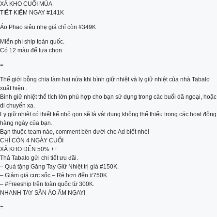
XẢ KHO CUỐI MÙA
TIẾT KIỆM NGAY #141K
Áo Phao siêu nhẹ giá chỉ còn #349K
Miễn phí ship toàn quốc.
Có 12 màu để lựa chọn.
=
Thế giới bỗng chia làm hai nửa khi bình giữ nhiệt và ly giữ nhiệt của nhà Tabalo
xuất hiện .
Bình giữ nhiệt thể tích lớn phù hợp cho bạn sử dụng trong các buổi dã ngoại, hoặc
di chuyển xa.
Ly giữ nhiệt có thiết kế nhỏ gọn sẽ là vật dụng không thể thiếu trong các hoạt động
hàng ngày của bạn.
Bạn thuộc team nào, comment bên dưới cho Ad biết nhé!
CHỈ CÒN 4 NGÀY CUỐI
XẢ KHO ĐẾN 50% ++
Thả Tabalo gửi chi tiết ưu đãi.
– Quà tặng Găng Tay Giữ Nhiệt trị giá #150K.
– Giảm giá cực sốc – Rẻ hơn đến #750K.
– #Freeship trên toàn quốc từ 300K.
NHANH TAY SĂN ÁO ẤM NGAY!
=