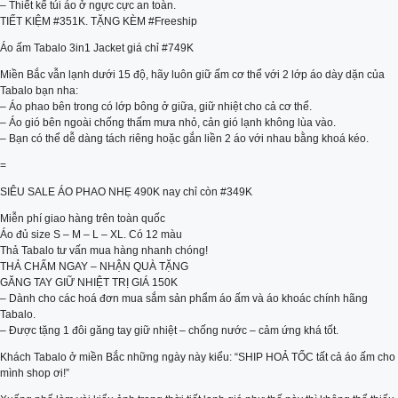
– Thiết kế túi áo ở ngực cực an toàn.
TIẾT KIỆM #351K. TẶNG KÈM #Freeship
Áo ấm Tabalo 3in1 Jacket giá chỉ #749K
Miền Bắc vẫn lạnh dưới 15 độ, hãy luôn giữ ấm cơ thể với 2 lớp áo dày dặn của
Tabalo bạn nha:
– Áo phao bên trong có lớp bông ở giữa, giữ nhiệt cho cả cơ thể.
– Áo gió bên ngoài chống thấm mưa nhỏ, cản gió lạnh không lùa vào.
– Bạn có thể dễ dàng tách riêng hoặc gắn liền 2 áo với nhau bằng khoá kéo.
=
SIÊU SALE ÁO PHAO NHẸ 490K nay chỉ còn #349K
Miễn phí giao hàng trên toàn quốc
Áo đủ size S – M – L – XL. Có 12 màu
Thả Tabalo tư vấn mua hàng nhanh chóng!
THẢ CHẤM NGAY – NHẬN QUÀ TẶNG
GĂNG TAY GIỮ NHIỆT TRỊ GIÁ 150K
– Dành cho các hoá đơn mua sắm sản phẩm áo ấm và áo khoác chính hãng
Tabalo.
– Được tặng 1 đôi găng tay giữ nhiệt – chống nước – cảm ứng khá tốt.
Khách Tabalo ở miền Bắc những ngày này kiểu: “SHIP HOẢ TỐC tất cả áo ấm cho
mình shop ơi!”