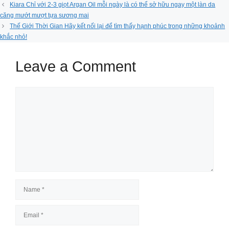
Kiara Chỉ với 2-3 giọt Argan Oil mỗi ngày là có thể sở hữu ngay một làn da
căng mướt mượt tựa sương mai
Thế Giới Thời Gian Hãy kết nối lại để tìm thấy hạnh phúc trong những khoảnh
khắc nhỏ!
Leave a Comment
Comment
Name
Email