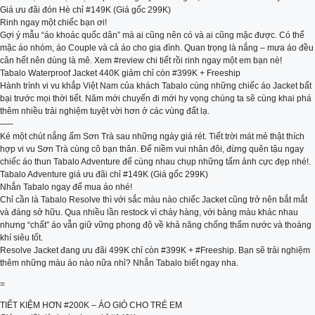
Giá ưu đãi đón Hè chỉ #149K (Giá gốc 299K)
Rinh ngay một chiếc bạn ơi!
Gợi ý mẫu “áo khoác quốc dân” mà ai cũng nên có và ai cũng mặc được. Có thể
mặc áo nhóm, áo Couple và cả áo cho gia đình. Quan trọng là nắng – mưa áo đều
cân hết nên dùng là mê. Xem #review chi tiết rồi rinh ngay một em bạn nè!
Tabalo Waterproof Jacket 440K giảm chỉ còn #399K + Freeship
Hành trình vi vu khắp Việt Nam của khách Tabalo cùng những chiếc áo Jacket bất
bại trước mọi thời tiết. Năm mới chuyến đi mới hy vọng chúng ta sẽ cùng khai phá
thêm nhiều trải nghiệm tuyệt vời hơn ở các vùng đất lạ.
—–
Ké một chút nắng ấm Sơn Trà sau những ngày giá rét. Tiết trời mát mẻ thật thích
hợp vi vu Sơn Trà cùng cô bạn thân. Để niềm vui nhân đôi, đừng quên tậu ngay
chiếc áo thun Tabalo Adventure để cùng nhau chụp những tấm ảnh cực đẹp nhé!.
Tabalo Adventure giá ưu đãi chỉ #149K (Giá gốc 299K)
Nhắn Tabalo ngay để mua áo nhé!
Chỉ cần là Tabalo Resolve thì với sắc màu nào chiếc Jacket cũng trở nên bắt mắt
và đáng sở hữu. Qua nhiều lần restock vì cháy hàng, với bảng màu khác nhau
nhưng “chất” áo vẫn giữ vững phong độ về khả năng chống thấm nước và thoáng
khí siêu tốt.
Resolve Jacket đang ưu đãi 499K chỉ còn #399K + #Freeship. Bạn sẽ trải nghiệm
thêm những màu áo nào nữa nhỉ? Nhắn Tabalo biết ngay nha.
=
TIẾT KIỆM HƠN #200K – ÁO GIÓ CHO TRẺ EM