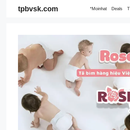
Skip
tpbvsk.com
*Moinhat
Deals
T
to
content