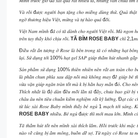
𝑀𝑖̀𝑛ℎ 𝑡𝑟𝑢̛𝑜̛́𝑐 𝑔𝑖𝑜̛̀ đ𝑎̃ 𝑥𝑎̀𝑖 𝑞𝑢𝑎 𝑟𝑎̂́𝑡 𝑛ℎ𝑖𝑒̂̀𝑢 𝑡𝑎̃, 𝑛ℎ𝑢̛𝑛𝑔 𝑣𝑎̂̃𝑛 𝑐ℎ𝑢̛𝑎 𝑡𝑖̀
𝑉𝑎̀ 𝑟𝑜̂̀𝑖 đ𝑢̛𝑜̛̣𝑐 𝑛𝑔𝑢̛𝑜̛̀𝑖 𝑏𝑎̣𝑛 𝑡𝑎̣̆𝑛𝑔 𝑐ℎ𝑜 𝑚𝑖𝑒̂́𝑛𝑔 𝑑𝑢̀𝑛𝑔 𝑡ℎ𝑢̛̉. 𝑄𝑢𝑎̉ 𝑡ℎ𝑎̣̂𝑡
𝑛𝑔𝑜̛̀ 𝑡ℎ𝑢̛𝑜̛𝑛𝑔 ℎ𝑖𝑒̣̂𝑢 𝑉𝑖𝑒̣̂𝑡, 𝑚𝑢̛̀𝑛𝑔 𝑣𝑎̀ 𝑡𝑢̛̣ ℎ𝑎̀𝑜 𝑞𝑢𝑎́ đ𝑜̂̃𝑖.
𝑉𝑖𝑒̣̂𝑡 𝑁𝑎𝑚 𝑚𝑖̀𝑛ℎ đ𝑎̃ 𝑐𝑜́ 𝑡𝑎̃ 𝑑𝑎̀𝑛ℎ 𝑐ℎ𝑜 𝑛𝑔𝑢̛𝑜̛̀𝑖 𝑉𝑖𝑒̣̂𝑡 𝑟𝑜̂̀𝑖. 𝑀𝑎̀ 𝑛𝑔𝑜𝑛 ℎ𝑜
𝑡𝑟𝑒̂𝑛 𝑡𝑎𝑦 𝑡ℎ𝑎̂́𝑦 𝑘ℎ𝑜́ 𝑐ℎ𝑖̣𝑢 𝑟𝑜̂̀𝑖.
TÃ BỈM ROSE BABY
𝑐ℎ𝑖̉ 2,1𝑚𝑚 𝑡
Đ𝑖𝑒̂̀𝑢 𝑟𝑎̂́𝑡 𝑎̂́𝑛 𝑡𝑢̛𝑜̛̣𝑛𝑔 𝑜̛̉ 𝑅𝑜𝑠𝑒 𝑙𝑎̀ 𝑏𝑒̂𝑛 𝑡𝑟𝑜𝑛𝑔 𝑡𝑎̃ 𝑐𝑜́ 𝑛ℎ𝑢̛̃𝑛𝑔 ℎ𝑎̣𝑡 𝑏
𝑙𝑎̣𝑖. 𝑆𝑢̛̉ 𝑑𝑢̣𝑛𝑔 𝑡𝑜̛́𝑖 100% ℎ𝑎̣𝑡 𝑔𝑒𝑙 𝑆𝐴𝑃 𝑔𝑖𝑢́𝑝 𝑡ℎ𝑎̂́𝑚 ℎ𝑢́𝑡 𝑛ℎ𝑎𝑛ℎ 𝑔𝑎̂́
𝑆𝑎̉𝑛 𝑝ℎ𝑎̂̉𝑚 𝑠𝑢̛̉ 𝑑𝑢̣𝑛𝑔 100% 𝑡ℎ𝑖𝑒̂𝑛 𝑛ℎ𝑖𝑒̂𝑛 𝑛𝑒̂𝑛 𝑟𝑎̂́𝑡 𝑎𝑛 𝑡𝑜𝑎̀𝑛 𝑐ℎ𝑜 𝑏𝑒́. Đ
𝑙𝑎̀ 𝑝ℎ𝑎̂̀𝑛 𝑐ℎ𝑢𝑛 𝑝ℎ𝑖́𝑎 𝑠𝑎𝑢 𝑑𝑎̣̂𝑝 𝑛𝑜̂̉𝑖 𝑚𝑎̀ 𝑘ℎ𝑜̂𝑛𝑔 𝑚𝑎𝑦 đ𝑒̂̉ 𝑔𝑖𝑢́𝑝 𝑏𝑒́ 𝑡
𝑣𝑢̛̀𝑎 𝑣𝑎̣̆𝑛 𝑔𝑖𝑢́𝑝 𝑛𝑔𝑎̆𝑛 𝑡𝑟𝑎̀𝑛 𝑡𝑜̂́𝑡 𝑚𝑎̀ 𝑘 𝑏𝑖̣ ℎ𝑎̆̀𝑛 ℎ𝑎𝑦 𝑚𝑎̂̉𝑛 đ𝑜̉. 𝐶ℎ𝑜 𝑛𝑒̂
𝑇ℎ𝑖́𝑐ℎ 𝑛ℎ𝑎̂́𝑡 𝑙𝑎̀ đ𝑜̣̂ 𝑑𝑎̀𝑛 đ𝑒̂̀𝑢 𝑚𝑜̂̃𝑖 𝑙𝑎̂̀𝑛 𝑡𝑎̃ đ𝑎̂̀𝑦, 𝑐ℎ𝑢̛𝑎 𝑏𝑎𝑜 𝑔𝑖𝑜̛̀ 𝑏𝑖̣ 
𝑐ℎ𝑎̂𝑢 𝑎̂𝑢 𝑛𝑒̂𝑛 𝑡𝑖𝑒̂𝑢 𝑐ℎ𝑢𝑎̂̉𝑛 𝑘𝑖𝑒̂̉𝑚 𝑛𝑔ℎ𝑖𝑒̣̂𝑚 𝑟𝑎̂́𝑡 𝑘𝑦̃ 𝑙𝑢̛𝑜̛̃𝑛𝑔. Đ𝑎̣𝑡 𝑐
𝑡𝑢̛̀ 𝑙𝑢́𝑐 𝑥𝑎̀𝑖 𝑅𝑜𝑠𝑒 𝐵𝑎𝑏𝑦 𝑚𝑖̀𝑛ℎ 𝑡ℎ𝑎̂́𝑦 𝑏𝑒́ 𝑛𝑔𝑢̉ 1 𝑚𝑎̣𝑐ℎ 𝑡𝑜̛́𝑖 𝑠𝑎́𝑛𝑔. 𝐾ℎ
ROSE BABY
𝑛ℎ𝑖𝑒̂̀𝑢. 𝐵𝑒́ 𝑛𝑔𝑢̉ đ𝑢̛𝑜̛̣𝑐 𝑡ℎ𝑖̀ 𝑚𝑜̛́𝑖 𝑚𝑎𝑢 𝑙𝑜̛́𝑛. 𝑀𝑖̀𝑛ℎ 𝑐
𝑇𝑎̃ 𝑡ℎ𝑎̂́𝑚 ℎ𝑢́𝑡 𝑡𝑜̂́𝑡 𝑛𝑒̂𝑛 𝑚𝑖̀𝑛ℎ 𝑥𝑎̀𝑖 𝑡ℎ𝑖́𝑐ℎ 𝑙𝑎̆́𝑚. 𝐻𝑜̂̀𝑖 𝑡𝑟𝑢̛𝑜̛́𝑐 𝑘ℎ𝑖 𝑚𝑎
𝑛𝑎̀𝑜 𝑣𝑒̂̀ 𝑐𝑢̃𝑛𝑔 𝑏𝑖̣ 𝑎̂̉𝑚 𝑚𝑜̂𝑛𝑔, 𝑏𝑢𝑜̂̀𝑛 𝑑𝑒̂̃ 𝑠𝑜̛̣. 𝑇𝑢̛̀ 𝑛𝑔𝑎̀𝑦 𝑐𝑜́ 𝑅𝑜𝑠𝑒 𝑡