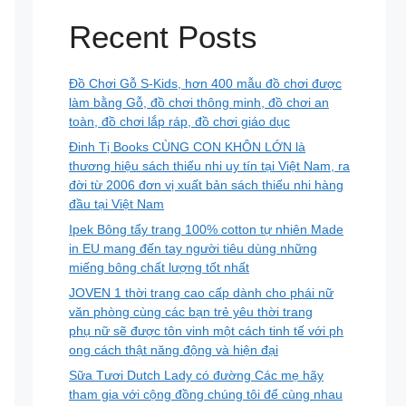
Recent Posts
Đồ Chơi Gỗ S-Kids, hơn 400 mẫu đồ chơi được
làm bằng Gỗ, đồ chơi thông minh, đồ chơi an
toàn, đồ chơi lắp ráp, đồ chơi giáo dục
Đinh Tị Books CÙNG CON KHÔN LỚN là
thương hiệu sách thiếu nhi uy tín tại Việt Nam, ra
đời từ 2006 đơn vị xuất bản sách thiếu nhi hàng
đầu tại Việt Nam
Ipek Bông tẩy trang 100% cotton tự nhiên Made
in EU mang đến tay người tiêu dùng những
miếng bông chất lượng tốt nhất
JOVEN 1 thời trang cao cấp dành cho phái nữ
văn phòng cùng các bạn trẻ yêu thời trang
phụ nữ sẽ được tôn vinh một cách tinh tế với ph
ong cách thật năng động và hiện đại
Sữa Tươi Dutch Lady có đường Các mẹ hãy
tham gia với cộng đồng chúng tôi để cùng nhau