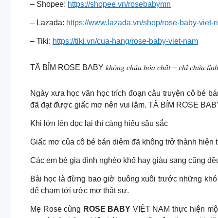
– Shopee:
https://shopee.vn/rosebabymn
– Lazada:
https://www.lazada.vn/shop/rose-baby-viet-
– Tiki:
https://tiki.vn/cua-hang/rose-baby-viet-nam
TÃ BỈM ROSE BABY 𝑘ℎ𝑜̂𝑛𝑔 𝑐ℎ𝑢̛́𝑎 ℎ𝑜́𝑎 𝑐ℎ𝑎̂́𝑡 – 𝑐ℎ𝑖̉ 𝑐ℎ𝑢̛́𝑎 𝑡𝑖̀𝑛ℎ 𝑦𝑒
Ngày xưa học văn học trích đoạn câu truyện cô bé b
đã đạt được giấc mơ nên vui lắm. TÃ BỈM ROSE BAB
Khi lớn lên đọc lại thì càng hiểu sâu sắc
Giấc mơ của cô bé bán diêm đã không trở thành hiện th
Các em bé gia đình nghèo khổ hay giàu sang cũng đề
Bài học là đừng bao giờ buông xuôi trước những khó
để chạm tới ước mơ thật sự.
Mẹ Rose cùng
ROSE BABY
VIỆT NAM thực hiện một 