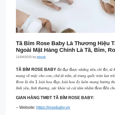
Tã Bỉm Rose Baby Là Thương Hiệu T
Ngoài Mặt Hàng Chính Là Tã, Bỉm, 
21/04/2025
by
tpbvsk
TÃ BỈM ROSE BABY
đ𝑎̃ đ𝑎̣𝑡 đ𝑢̛𝑜̛̣𝑐 𝑛ℎ𝑢̛̃𝑛𝑔 𝑡𝑖𝑒̂𝑢 𝑐ℎ𝑖́ đ𝑜́, 𝑡𝑎̃ 𝑅𝑜
𝑚𝑎𝑛𝑔 𝑣𝑒̂̀ 𝑚𝑎̣̆𝑐 𝑐ℎ𝑜 𝑐𝑜𝑛, 𝑐ℎ𝑢̛́ 𝑡𝑎̃ 𝑡𝑟𝑎̂̀𝑛, 𝑡𝑎̃ 𝑡𝑟𝑢𝑛𝑔 𝑞𝑢𝑜̂́𝑐 𝑡𝑟𝑎̀𝑛 𝑙𝑎𝑛 𝑡𝑟𝑒̂
𝑅𝑜𝑠𝑒 𝑙𝑎̀ 𝑡𝑒̂𝑛 1 𝑙𝑜𝑎̀𝑖 ℎ𝑜𝑎 đ𝑒̣𝑝, 𝑙𝑜𝑎̀𝑖 ℎ𝑜𝑎 𝑎̂́𝑦 𝑙𝑢𝑜̂𝑛 𝑚𝑎𝑛𝑔 ℎ𝑢̛𝑜̛𝑛𝑔 𝑡ℎ𝑜̛
𝑡𝑖̀𝑛ℎ 𝑦𝑒̂𝑢, 𝑡𝑖̀𝑛ℎ 𝑡ℎ𝑢̛𝑜̛𝑛𝑔, 𝑠𝑢̛́𝑐 𝑘ℎ𝑜̉𝑒 𝑣𝑎̀ 𝑐𝑎́𝑖 𝑡𝑎̂𝑚 𝑛ℎ𝑎̆̀𝑚 đ𝑒𝑚 đ𝑒̂́𝑛 𝑐ℎ𝑜 
GIAN HÀNG TMĐT TÃ BỈM ROSE BABY:
– Website:
https://rosebaby.vn