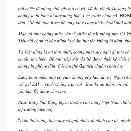
𝑛𝑜́𝑖 𝑐ℎ𝑖𝑒̂́𝑐 𝑡𝑎̃ 𝑚𝑜̉𝑛𝑔 𝑛ℎ𝑜̉ 𝑣𝑎̣̂𝑦 𝑚𝑎̀ 𝑐𝑜́ 𝑣𝑜̃. 𝑇𝑢̛̀ 8ℎ 𝑡𝑜̂́𝑖 𝑡𝑜̛́𝑖 7ℎ 𝑠𝑎́𝑛
𝑘ℎ𝑜̂𝑛𝑔 𝑙𝑜 𝑏𝑖̣ ℎ𝑎̆𝑚 𝑏𝑖́ ℎ𝑎𝑦 𝑛𝑜́𝑛𝑔 𝑏𝑢̛́𝑐. 𝐿𝑢́𝑐 𝑡𝑟𝑢̛𝑜̛́𝑐 𝑐ℎ𝑢̛𝑎 𝑐𝑜́
ROS
𝑙𝑎̆́𝑚. 𝐺𝑖𝑜̛̀ 𝑡ℎ𝑖̀ 𝑚𝑎̣̆𝑐 𝑅𝑜𝑠𝑒 𝑏𝑒́ 𝑡𝑢𝑛𝑔 𝑡𝑎̆𝑛𝑔 𝑐ℎ𝑎̣𝑦 𝑛ℎ𝑎̉𝑦 𝑡ℎ𝑜𝑎̉𝑖 𝑚𝑎́𝑖 𝑙𝑢𝑜̂
𝑀𝑎̣̆𝑐 𝑐𝑢̛́ 𝑛ℎ𝑢̛ 𝑘ℎ𝑜̂𝑛𝑔 𝑚𝑎̣̆𝑐 𝑣𝑎̣̂𝑦 𝑣𝑖̀ 𝑐ℎ𝑖𝑒̂́𝑐 𝑡𝑎̃ 𝑟𝑎̂́𝑡 𝑚𝑜̉𝑛𝑔 𝑛ℎ𝑒̣.𝐶𝑜́ 𝑘ℎ
𝑇𝑖𝑒̂𝑢 𝑐ℎ𝑖́ 𝑐ℎ𝑜̣𝑛 𝑡𝑎̃ 𝑐𝑢̉𝑎 𝑚𝑖̀𝑛ℎ 𝑙𝑎̀ 𝑡ℎ𝑎̂́𝑚 ℎ𝑢́𝑡 𝑡𝑜̂́𝑡, 𝑘ℎ𝑜̂𝑛𝑔 𝑏𝑖̣ ℎ𝑎̆𝑚, 𝑡ℎ
𝑇𝑎̃ 𝑉𝑖𝑒̣̂𝑡 𝑑𝑢̀𝑛𝑔 𝑙𝑎̀ 𝑎𝑛 𝑡𝑎̂𝑚 𝑛ℎ𝑎̂́𝑡, 𝑘ℎ𝑜̂𝑛𝑔 𝑝ℎ𝑎̉𝑖 𝑠𝑢𝑦 𝑛𝑔ℎ𝑖̃ 𝑔𝑖̀ 𝑛𝑢̛̃𝑎 𝑐
𝑘ℎ𝑢𝑎̂̉𝑛 𝑡𝑢̛̣ 𝑛ℎ𝑖𝑒̂𝑛. 𝐵𝑒̂̀ 𝑚𝑎̣̆𝑡 𝑡𝑖𝑒̂́𝑝 𝑥𝑢́𝑐 𝑑𝑎 𝑏𝑒́ đ𝑢̛𝑜̛̣𝑐 𝑡ℎ𝑖𝑒̂́𝑡 𝑘𝑒̂́ 𝑐ℎ𝑜̂́
𝑘ℎ𝑜̂𝑛𝑔 𝑏𝑖̣ 𝑝ℎ𝑜̂̀𝑛𝑔 𝑑𝑜̂̀𝑛. 𝐶𝑜̂𝑛𝑔 𝑛𝑔ℎ𝑒̣̂ đ𝑎̣𝑡 𝑡𝑖𝑒̂𝑢 𝑐ℎ𝑢𝑎̂̉𝑛 𝑐ℎ𝑎̂𝑢 𝑎̂𝑢.
𝐿𝑢̛𝑛𝑔 𝑡ℎ𝑢𝑛 𝑚𝑒̂̀𝑚 𝑚𝑎̣𝑖 𝑐𝑜 𝑔𝑖𝑎̃𝑛 𝑘ℎ𝑜̂𝑛𝑔 𝑔𝑎̂𝑦 ℎ𝑎̆̀𝑛 𝑑𝑎 𝑏𝑒́. 𝑁𝑔𝑢𝑦𝑒̂𝑛 𝑙𝑖
𝑣𝑜̛́𝑖 𝑔𝑒𝑙 𝑆𝐴𝑃 . 𝑉𝑎́𝑐ℎ 𝑐ℎ𝑜̂́𝑛𝑔 𝑡𝑟𝑎̀𝑛 𝑡𝑜̂́𝑡 . 𝐵𝑎𝑜 𝑏𝑖̀ 𝑎𝑛 𝑡𝑜𝑎̀𝑛 𝑣𝑜̛́𝑖 𝑚𝑜̂𝑖 
𝑦𝑒̂𝑛 𝑡𝑎̂𝑚 đ𝑒̂̉ 𝑑𝑢̀𝑛𝑔 𝑐ℎ𝑜 𝑐𝑜𝑛.
𝑅𝑜𝑠𝑒 𝐵𝑎𝑏𝑦 𝑡ℎ𝑎̣̂𝑡 đ𝑎́𝑛𝑔 𝑡𝑢𝑦𝑒̂𝑛 𝑑𝑢̛𝑜̛𝑛𝑔 𝑐ℎ𝑜 ℎ𝑎̀𝑛𝑔 𝑉𝑖𝑒̣̂𝑡 𝑁𝑎𝑚 𝑐ℎ𝑎̂́𝑡 𝑙
𝑡ℎ𝑖̣ 𝑡𝑟𝑢̛𝑜̛̀𝑛𝑔 ℎ𝑖𝑒̣̂𝑛 𝑛𝑎𝑦 .
“𝑇𝑟𝑒̂𝑛 𝑡ℎ𝑖̣ 𝑡𝑟𝑢̛𝑜̛̀𝑛𝑔 ℎ𝑖𝑒̣̂𝑛 𝑛𝑎𝑦 𝑐𝑜́ 𝑞𝑢𝑎́ 𝑛ℎ𝑖𝑒̂̀𝑢 𝑡𝑎̃ 𝑑𝑎̀𝑛ℎ 𝑐ℎ𝑜 𝑏𝑒́, 𝑚𝑖̀𝑛