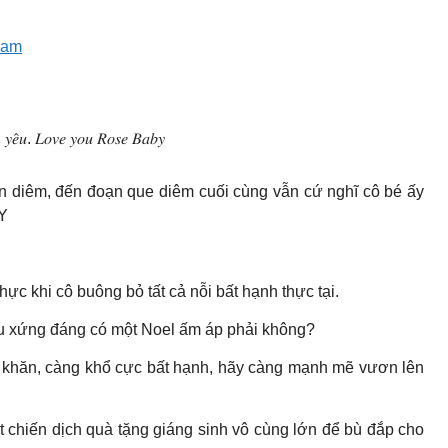
nam
̂𝑢. 𝐿𝑜𝑣𝑒 𝑦𝑜𝑢 𝑅𝑜𝑠𝑒 𝐵𝑎𝑏𝑦
án diêm, đến đoạn que diêm cuối cùng vẫn cứ nghĩ cô bé ấy
Y
ực khi cô buông bỏ tất cả nỗi bất hạnh thực tại.
u xứng đáng có một Noel ấm áp phải không?
 khăn, càng khổ cực bất hạnh, hãy càng mạnh mẽ vươn lên
chiến dịch quà tặng giáng sinh vô cùng lớn để bù đắp cho