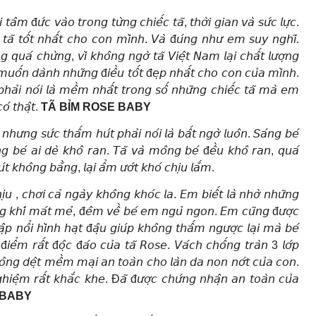
 𝘵𝘢̂𝘮 đ𝘶̛́𝘤 𝘷𝘢̀𝘰 𝘵𝘳𝘰𝘯𝘨 𝘵𝘶̛̀𝘯𝘨 𝘤𝘩𝘪𝘦̂́𝘤 𝘵𝘢̃, 𝘵𝘩𝘰̛̀𝘪 𝘨𝘪𝘢𝘯 𝘷𝘢̀ 𝘴𝘶̛́𝘤 𝘭𝘶̛̣𝘤.
𝘦̂́𝘤 𝘵𝘢̃ 𝘵𝘰̂́𝘵 𝘯𝘩𝘢̂́𝘵 𝘤𝘩𝘰 𝘤𝘰𝘯 𝘮𝘪̀𝘯𝘩. 𝘝𝘢̀ đ𝘶́𝘯𝘨 𝘯𝘩𝘶̛ 𝘦𝘮 𝘴𝘶𝘺 𝘯𝘨𝘩𝘪̃.
𝘶𝘢́ 𝘤𝘩𝘶̛̀𝘯𝘨, 𝘷𝘪̀ 𝘬𝘩𝘰̂𝘯𝘨 𝘯𝘨𝘰̛̀ 𝘵𝘢̃ 𝘝𝘪𝘦̣̂𝘵 𝘕𝘢𝘮 𝘭𝘢̣𝘪 𝘤𝘩𝘢̂́𝘵 𝘭𝘶̛𝘰̛̣𝘯𝘨
 𝘮𝘶𝘰̂́𝘯 𝘥𝘢̀𝘯𝘩 𝘯𝘩𝘶̛̃𝘯𝘨 đ𝘪𝘦̂̀𝘶 𝘵𝘰̂́𝘵 đ𝘦̣𝘱 𝘯𝘩𝘢̂́𝘵 𝘤𝘩𝘰 𝘤𝘰𝘯 𝘤𝘶̉𝘢 𝘮𝘪̀𝘯𝘩.
𝘱𝘩𝘢̉𝘪 𝘯𝘰́𝘪 𝘭𝘢̀ 𝘮𝘦̂̀𝘮 𝘯𝘩𝘢̂́𝘵 𝘵𝘳𝘰𝘯𝘨 𝘴𝘰̂́ 𝘯𝘩𝘶̛̃𝘯𝘨 𝘤𝘩𝘪𝘦̂́𝘤 𝘵𝘢̃ 𝘮𝘢̀ 𝘦𝘮
𝘰́ 𝘵𝘩𝘢̣̂𝘵.
TÃ BỈM ROSE BABY
𝘶̛𝘯𝘨 𝘴𝘶̛́𝘤 𝘵𝘩𝘢̂́𝘮 𝘩𝘶́𝘵 𝘱𝘩𝘢̉𝘪 𝘯𝘰́𝘪 𝘭𝘢̀ 𝘣𝘢̂́𝘵 𝘯𝘨𝘰̛̀ 𝘭𝘶𝘰̂𝘯. 𝘚𝘢́𝘯𝘨 𝘣𝘦́
𝘮𝘰̂𝘯𝘨 𝘣𝘦́ 𝘢𝘪 𝘥𝘦̀ 𝘬𝘩𝘰̂ 𝘳𝘢𝘯. 𝘛𝘢̃ 𝘷𝘢̀ 𝘮𝘰̂𝘯𝘨 𝘣𝘦́ đ𝘦̂̀𝘶 𝘬𝘩𝘰̂ 𝘳𝘢𝘯, 𝘲𝘶𝘢́
𝘵 𝘬𝘩𝘰̂𝘯𝘨 𝘣𝘢̆̀𝘯𝘨, 𝘭𝘢̣𝘪 𝘢̂̉𝘮 𝘶̛𝘰̛́𝘵 𝘬𝘩𝘰́ 𝘤𝘩𝘪̣𝘶 𝘭𝘢̆́𝘮.
𝘩𝘪̣𝘶 , 𝘤𝘩𝘰̛𝘪 𝘤𝘢̉ 𝘯𝘨𝘢̀𝘺 𝘬𝘩𝘰̂𝘯𝘨 𝘬𝘩𝘰́𝘤 𝘭𝘢. 𝘌𝘮 𝘣𝘪𝘦̂́𝘵 𝘭𝘢̀ 𝘯𝘩𝘰̛̀ 𝘯𝘩𝘶̛̃𝘯𝘨
́𝘯𝘨 𝘬𝘩𝘪́ 𝘮𝘢́𝘵 𝘮𝘦̉, đ𝘦̂𝘮 𝘷𝘦̂̀ 𝘣𝘦́ 𝘦𝘮 𝘯𝘨𝘶̉ 𝘯𝘨𝘰𝘯. 𝘌𝘮 𝘤𝘶̃𝘯𝘨 đ𝘶̛𝘰̛̣𝘤
̣̂𝘱 𝘯𝘰̂̉𝘪 𝘩𝘪̀𝘯𝘩 𝘩𝘢̣𝘵 đ𝘢̣̂𝘶 𝘨𝘪𝘶́𝘱 𝘬𝘩𝘰̂𝘯𝘨 𝘵𝘩𝘢̂́𝘮 𝘯𝘨𝘶̛𝘰̛̣𝘤 𝘭𝘢̣𝘪 𝘮𝘢̀ 𝘣𝘦́
𝘪𝘦̂̉𝘮 𝘳𝘢̂́𝘵 đ𝘰̣̂𝘤 đ𝘢́𝘰 𝘤𝘶̉𝘢 𝘵𝘢̃ 𝘙𝘰𝘴𝘦. 𝘝𝘢́𝘤𝘩 𝘤𝘩𝘰̂́𝘯𝘨 𝘵𝘳𝘢̀𝘯 3 𝘭𝘰̛́𝘱
𝘬𝘩𝘰̂𝘯𝘨 𝘥𝘦̣̂𝘵 𝘮𝘦̂̀𝘮 𝘮𝘢̣𝘪 𝘢𝘯 𝘵𝘰𝘢̀𝘯 𝘤𝘩𝘰 𝘭𝘢̀𝘯 𝘥𝘢 𝘯𝘰𝘯 𝘯𝘰̛́𝘵 𝘤𝘶̉𝘢 𝘤𝘰𝘯.
𝘪𝘦̣̂𝘮 𝘳𝘢̂́𝘵 𝘬𝘩𝘢̆́𝘤 𝘬𝘩𝘦. Đ𝘢̃ đ𝘶̛𝘰̛̣𝘤 𝘤𝘩𝘶̛́𝘯𝘨 𝘯𝘩𝘢̣̂𝘯 𝘢𝘯 𝘵𝘰𝘢̀𝘯 𝘤𝘶̉𝘢
 BABY