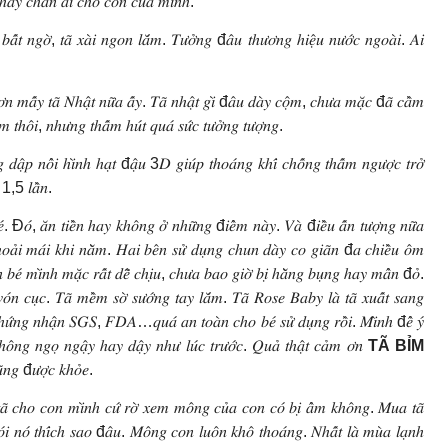
𝑚 𝑡ℎ𝑎̂́𝑦 𝑐ℎ𝑎̂𝑛 𝑎́𝑖 𝑐ℎ𝑜 𝑐𝑜𝑛 𝑐𝑢̉𝑎 𝑚𝑖̀𝑛ℎ.
 𝑏𝑎̂́𝑡 𝑛𝑔𝑜̛̀, 𝑡𝑎̃ 𝑥𝑎̀𝑖 𝑛𝑔𝑜𝑛 𝑙𝑎̆́𝑚. 𝑇𝑢̛𝑜̛̉𝑛𝑔 đ𝑎̂𝑢 𝑡ℎ𝑢̛𝑜̛𝑛𝑔 ℎ𝑖𝑒̣̂𝑢 𝑛𝑢̛𝑜̛́𝑐 𝑛𝑔𝑜𝑎̀𝑖. 𝐴𝑖
̛𝑛 𝑚𝑎̂́𝑦 𝑡𝑎̃ 𝑁ℎ𝑎̣̂𝑡 𝑛𝑢̛̃𝑎 𝑎̂́𝑦. 𝑇𝑎̃ 𝑛ℎ𝑎̣̂𝑡 𝑔𝑖̀ đ𝑎̂𝑢 𝑑𝑎̀𝑦 𝑐𝑜̣̂𝑚, 𝑐ℎ𝑢̛𝑎 𝑚𝑎̣̆𝑐 đ𝑎̃ 𝑐𝑎̂̀𝑚
ℎ𝑜̂𝑖, 𝑛ℎ𝑢̛𝑛𝑔 𝑡ℎ𝑎̂́𝑚 ℎ𝑢́𝑡 𝑞𝑢𝑎́ 𝑠𝑢̛́𝑐 𝑡𝑢̛𝑜̛̉𝑛𝑔 𝑡𝑢̛𝑜̛̣𝑛𝑔.
̂𝑛𝑔 𝑑𝑎̣̂𝑝 𝑛𝑜̂̉𝑖 ℎ𝑖̀𝑛ℎ ℎ𝑎̣𝑡 đ𝑎̣̂𝑢 3𝐷 𝑔𝑖𝑢́𝑝 𝑡ℎ𝑜𝑎́𝑛𝑔 𝑘ℎ𝑖́ 𝑐ℎ𝑜̂́𝑛𝑔 𝑡ℎ𝑎̂́𝑚 𝑛𝑔𝑢̛𝑜̛̣𝑐 𝑡𝑟𝑜̛̉
 1,5 𝑙𝑎̂̀𝑛.
𝑜́, 𝑎̆𝑛 𝑡𝑖𝑒̂̀𝑛 ℎ𝑎𝑦 𝑘ℎ𝑜̂𝑛𝑔 𝑜̛̉ 𝑛ℎ𝑢̛̃𝑛𝑔 đ𝑖𝑒̂̉𝑚 𝑛𝑎̀𝑦. 𝑉𝑎̀ đ𝑖𝑒̂̀𝑢 𝑎̂́𝑛 𝑡𝑢̛𝑜̛̣𝑛𝑔 𝑛𝑢̛̃𝑎
ℎ𝑜𝑎̉𝑖 𝑚𝑎́𝑖 𝑘ℎ𝑖 𝑛𝑎̆̀𝑚. 𝐻𝑎𝑖 𝑏𝑒̂𝑛 𝑠𝑢̛̉ 𝑑𝑢̣𝑛𝑔 𝑐ℎ𝑢𝑛 𝑑𝑎̀𝑦 𝑐𝑜 𝑔𝑖𝑎̃𝑛 đ𝑎 𝑐ℎ𝑖𝑒̂̀𝑢 𝑜̂𝑚
𝑛 𝑏𝑒́ 𝑚𝑖̀𝑛ℎ 𝑚𝑎̣̆𝑐 𝑟𝑎̂́𝑡 𝑑𝑒̂̃ 𝑐ℎ𝑖̣𝑢, 𝑐ℎ𝑢̛𝑎 𝑏𝑎𝑜 𝑔𝑖𝑜̛̀ 𝑏𝑖̣ ℎ𝑎̆̀𝑛𝑔 𝑏𝑢̣𝑛𝑔 ℎ𝑎𝑦 𝑚𝑎̂̉𝑛 đ𝑜̉.
𝑣𝑜́𝑛 𝑐𝑢̣𝑐. 𝑇𝑎̃ 𝑚𝑒̂̀𝑚 𝑠𝑜̛̀ 𝑠𝑢̛𝑜̛́𝑛𝑔 𝑡𝑎𝑦 𝑙𝑎̆́𝑚. 𝑇𝑎̃ 𝑅𝑜𝑠𝑒 𝐵𝑎𝑏𝑦 𝑙𝑎̀ 𝑡𝑎̃ 𝑥𝑢𝑎̂́𝑡 𝑠𝑎𝑛𝑔
́𝑐 𝑐ℎ𝑢̛́𝑛𝑔 𝑛ℎ𝑎̣̂𝑛 𝑆𝐺𝑆, 𝐹𝐷𝐴…𝑞𝑢𝑎́ 𝑎𝑛 𝑡𝑜𝑎̀𝑛 𝑐ℎ𝑜 𝑏𝑒́ 𝑠𝑢̛̉ 𝑑𝑢̣𝑛𝑔 𝑟𝑜̂̀𝑖. 𝑀𝑖̀𝑛ℎ đ𝑒̂̉ 𝑦́
𝑜̂𝑛𝑔 𝑛𝑔𝑜̣ 𝑛𝑔𝑎̣̂𝑦 ℎ𝑎𝑦 𝑑𝑎̣̂𝑦 𝑛ℎ𝑢̛ 𝑙𝑢́𝑐 𝑡𝑟𝑢̛𝑜̛́𝑐. 𝑄𝑢𝑎̉ 𝑡ℎ𝑎̣̂𝑡 𝑐𝑎̉𝑚 𝑜̛𝑛
TÃ BỈM
̃𝑛𝑔 đ𝑢̛𝑜̛̣𝑐 𝑘ℎ𝑜̉𝑒.
̣̆𝑐 𝑡𝑎̃ 𝑐ℎ𝑜 𝑐𝑜𝑛 𝑚𝑖̀𝑛ℎ 𝑐𝑢̛́ 𝑟𝑜̛̀ 𝑥𝑒𝑚 𝑚𝑜̂𝑛𝑔 𝑐𝑢̉𝑎 𝑐𝑜𝑛 𝑐𝑜́ 𝑏𝑖̣ 𝑎̂̉𝑚 𝑘ℎ𝑜̂𝑛𝑔. 𝑀𝑢𝑎 𝑡𝑎̃
 𝑛𝑜́𝑖 𝑛𝑜́ 𝑡ℎ𝑖́𝑐ℎ 𝑠𝑎𝑜 đ𝑎̂𝑢. 𝑀𝑜̂𝑛𝑔 𝑐𝑜𝑛 𝑙𝑢𝑜̂𝑛 𝑘ℎ𝑜̂ 𝑡ℎ𝑜𝑎́𝑛𝑔. 𝑁ℎ𝑎̂́𝑡 𝑙𝑎̀ 𝑚𝑢̀𝑎 𝑙𝑎̣𝑛ℎ