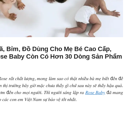
ã, Bỉm, Đồ Dùng Cho Mẹ Bé Cao Cấp,
Rose Baby Còn Có Hơn 30 Dòng Sản Phẩm
𝑠𝑒 𝑟𝑎̂́𝑡 𝑐ℎ𝑎̂́𝑡 𝑙𝑢̛𝑜̛̣𝑛𝑔, 𝑚𝑜𝑛𝑔 𝑙𝑎̀𝑚 𝑠𝑎𝑜 𝑐𝑜́ 𝑡ℎ𝑎̣̂𝑡 𝑛ℎ𝑖𝑒̂̀𝑢 𝑏𝑎̀ 𝑚𝑒̣ 𝑏𝑖𝑒̂́𝑡 đ𝑒̂́𝑛 đ𝑒̂̉
 𝑡ℎ𝑖̣ 𝑡𝑟𝑢̛𝑜̛̀𝑛𝑔 𝑏𝑎̂𝑦 𝑔𝑖𝑜̛̀ 𝑚𝑎̣̆𝑐 𝑐ℎ𝑢̛𝑎 𝑡ℎ𝑎̂́𝑦 𝑔𝑖̀ 𝑐ℎ𝑢̛́ 𝑠𝑎𝑢 𝑛𝑎̀𝑦 𝑠𝑒̃ 𝑡ℎ𝑎̂́𝑦 ℎ𝑎̣̂𝑢 𝑞𝑢𝑎̉.
𝑚 đ𝑒̂́𝑛 𝑐ℎ𝑜 𝑚𝑜̣𝑖 𝑛𝑔𝑢̛𝑜̛̀𝑖. 𝑇ℎ𝑖̀ 𝑛𝑔𝑢̛𝑜̛̀𝑖 𝑠𝑎́𝑛𝑔 𝑙𝑎̣̂𝑝 𝑟𝑎
𝑅𝑜𝑠𝑒 𝐵𝑎𝑏𝑦
đ𝑎̃ 𝑚𝑎𝑛𝑔
𝑎́𝑐 𝑐𝑜𝑛 𝑒𝑚 𝑉𝑖𝑒̣̂𝑡 𝑁𝑎𝑚 𝑠𝑢̛̣ 𝑏𝑎̉𝑜 𝑣𝑒̣̂ 𝑡𝑜̂́𝑡 𝑛ℎ𝑎̂́𝑡.