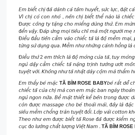
𝘌𝘮 𝘣𝘪𝘦̂́𝘵 𝘤𝘩𝘪̣ đ𝘢̃ 𝘥𝘢̀𝘯𝘩 𝘤𝘢̉ 𝘵𝘢̂𝘮 𝘩𝘶𝘺𝘦̂́𝘵, 𝘴𝘶̛́𝘤 𝘭𝘶̛̣𝘤, đ𝘢̣̆𝘵 𝘤𝘢́𝘪
𝘝𝘪̀ 𝘤𝘩𝘪̣ 𝘤𝘰́ 𝘤𝘰𝘯 𝘯𝘩𝘰̉ , 𝘯𝘦̂𝘯 𝘤𝘩𝘪̣ 𝘣𝘪𝘦̂́𝘵 𝘵𝘩𝘦̂́ 𝘯𝘢̀𝘰 𝘭𝘢̀ 𝘤𝘩𝘪
Đ𝘶̛𝘰̛̣𝘤 𝘤𝘰̂𝘯𝘨 𝘵𝘺 𝘵𝘢̣̆𝘯𝘨 𝘤𝘩𝘰 𝘮𝘪𝘦̂́𝘯𝘨 𝘥𝘶̀𝘯𝘨 𝘵𝘩𝘶̛̉. 𝘌𝘮 𝘮𝘶̛̀𝘯𝘨 
đ𝘦̂́𝘯 𝘷𝘢̣̂𝘺. Đ𝘢́𝘱 𝘶̛́𝘯𝘨 𝘮𝘰̣𝘪 𝘵𝘪𝘦̂𝘶 𝘤𝘩𝘪́ 𝘮𝘢̀ 𝘮𝘰̣̂𝘵 𝘯𝘨𝘶̛𝘰̛̀𝘪 𝘮𝘦̣
Đ𝘪𝘦̂̀𝘶 đ𝘢̂̀𝘶 𝘵𝘪𝘦̂𝘯 𝘤𝘢̂̀𝘮 𝘷𝘢̀𝘰 𝘤𝘩𝘪𝘦̂́𝘤 𝘵𝘢̃ 𝘭𝘢̀ đ𝘰̣̂ 𝘮𝘦̂̀𝘮 𝘮𝘢̣𝘪, 
𝘵𝘶̛̀𝘯𝘨 𝘴𝘶̛̉ 𝘥𝘶̣𝘯𝘨 𝘲𝘶𝘢. 𝘔𝘦̂̀𝘮 𝘯𝘩𝘶̛ 𝘯𝘩𝘶̛̃𝘯𝘨 𝘤𝘢́𝘯𝘩 𝘩𝘰̂̀𝘯𝘨 𝘭𝘢̀ 𝘤
Đ𝘪𝘦̂̀𝘶 𝘵𝘩𝘶̛́ 2 𝘦𝘮 𝘵𝘩𝘪́𝘤𝘩 𝘭𝘢̀ đ𝘰̣̂ 𝘮𝘰̉𝘯𝘨 𝘤𝘶̉𝘢 𝘵𝘢̃, 𝘵𝘶𝘺 𝘮𝘰̉𝘯𝘨 𝘯
𝘯𝘨𝘶̉ 𝘥𝘢̣̂𝘺 𝘤𝘢̂̀𝘮 𝘤𝘩𝘪𝘦̂́𝘤 𝘵𝘢̃ 𝘯𝘢̣̆𝘯𝘨 𝘵𝘳𝘪̣𝘯𝘩 𝘵𝘶̛𝘰̛̉𝘯𝘨 𝘶̛𝘰̛́𝘵 
𝘵𝘶𝘺𝘦̣̂𝘵 𝘷𝘰̛̀𝘪. 𝘒𝘩𝘰̂𝘯𝘨 𝘯𝘩𝘶̛ 𝘵𝘢̃ 𝘯𝘩𝘢̣̂𝘵 𝘥𝘢̀𝘺 𝘤𝘰̣̂𝘮 𝘮𝘢̀ 𝘵𝘩𝘢̂́𝘮 𝘩𝘶́
𝘌𝘮 𝘵𝘩𝘢̂́𝘺 𝘣𝘦́ 𝘮𝘢̣̆𝘤
TÃ BỈM ROSE BABY
𝘣𝘦́ 𝘳𝘢̂́𝘵 𝘥𝘦̂̃ 
𝘤𝘩𝘪𝘦̂́𝘤 𝘵𝘢̃ 𝘤𝘶̉𝘢 𝘤𝘩𝘪̣ 𝘮𝘢̀ 𝘤𝘰𝘯 𝘦𝘮 𝘮𝘢̣̆𝘤 𝘣𝘢𝘯 𝘯𝘨𝘢̀𝘺 𝘵𝘩𝘰𝘢
𝘯𝘨𝘶̉ 𝘯𝘨𝘰𝘯 𝘯𝘶̛̃𝘢. 𝘉𝘦̂̀ 𝘮𝘢̣̆𝘵 𝘵𝘩𝘪𝘦̂́𝘵 𝘬𝘦̂́ 𝘣𝘦̂𝘯 𝘵𝘳𝘰𝘯𝘨 đ𝘶̛𝘰̛̣𝘤 𝘥
𝘤𝘰̀𝘯 đ𝘶̛𝘰̛̣𝘤 𝘮𝘢𝘴𝘴𝘢𝘨𝘦 𝘤𝘩𝘰 𝘣𝘦́ 𝘵𝘩𝘰𝘢̉𝘪 𝘮𝘢́𝘪, đ𝘢̂𝘺 𝘭𝘢̀ đ𝘢̣̆𝘤 đ
𝘴𝘪𝘦̂𝘶 𝘮𝘦̂̀𝘮 𝘤𝘩𝘰̂́𝘯𝘨 𝘵𝘳𝘢̀𝘯 𝘵𝘶𝘺𝘦̣̂𝘵 đ𝘰̂́𝘪. 𝘓𝘰̛́𝘱 𝘷𝘢̉𝘪 𝘤𝘰𝘵𝘵𝘰𝘯 
𝘛𝘩𝘦𝘰 𝘯𝘩𝘶̛ 𝘦𝘮 đ𝘶̛𝘰̛̣𝘤 𝘣𝘪𝘦̂́𝘵 𝘵𝘢̃ 𝘙𝘰𝘴𝘦 đ𝘢̃ đ𝘶̛𝘰̛̣𝘤 𝘬𝘪𝘦̂̉𝘮 𝘯𝘨
𝘤𝘶̣𝘤 đ𝘰 𝘭𝘶̛𝘰̛̀𝘯𝘨 𝘤𝘩𝘢̂́𝘵 𝘭𝘶̛𝘰̛̣𝘯𝘨 𝘝𝘪𝘦̣̂𝘵 𝘕𝘢𝘮 .
TÃ BỈM ROSE