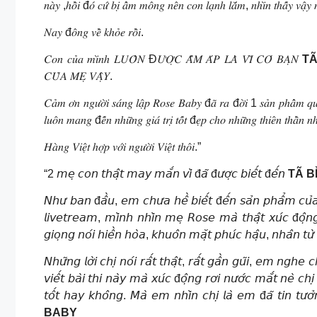
𝑛𝑎̀𝑦 ,ℎ𝑜̂̀𝑖 đ𝑜́ 𝑐𝑢̛́ 𝑏𝑖̣ 𝑎̂̉𝑚 𝑚𝑜̂𝑛𝑔 𝑛𝑒̂𝑛 𝑐𝑜𝑛 𝑙𝑎̣𝑛ℎ 𝑙𝑎̆́𝑚, 𝑛ℎ𝑖̀𝑛 𝑡ℎ𝑎̂́𝑦 𝑣𝑎̣̂𝑦 
𝑁𝑎𝑦 đ𝑜̂𝑛𝑔 𝑣𝑒̂̀ 𝑘ℎ𝑜̉𝑒 𝑟𝑜̂̀𝑖.
𝐶𝑜𝑛 𝑐𝑢̉𝑎 𝑚𝑖̀𝑛ℎ 𝐿𝑈𝑂̂𝑁 Đ𝑈̛𝑂̛̣𝐶 𝐴̂́𝑀 𝐴́𝑃 𝐿𝐴̀ 𝑉𝐼̀ 𝐶𝑂́ 𝐵𝐴̣𝑁
TÃ
𝐶𝑈̉𝐴 𝑀𝐸̣ 𝑉𝐴̣̂𝑌.
𝐶𝑎̉𝑚 𝑜̛𝑛 𝑛𝑔𝑢̛𝑜̛̀𝑖 𝑠𝑎́𝑛𝑔 𝑙𝑎̣̂𝑝 𝑅𝑜𝑠𝑒 𝐵𝑎𝑏𝑦 đ𝑎̃ 𝑟𝑎 đ𝑜̛̀𝑖 1 𝑠𝑎̉𝑛 𝑝ℎ𝑎̂̉𝑚 𝑞𝑢𝑎́ ℎ
𝑙𝑢𝑜̂𝑛 𝑚𝑎𝑛𝑔 đ𝑒̂́𝑛 𝑛ℎ𝑢̛̃𝑛𝑔 𝑔𝑖𝑎́ 𝑡𝑟𝑖̣ 𝑡𝑜̂́𝑡 đ𝑒̣𝑝 𝑐ℎ𝑜 𝑛ℎ𝑢̛̃𝑛𝑔 𝑡ℎ𝑖𝑒̂𝑛 𝑡ℎ𝑎̂̀𝑛 
𝐻𝑎̀𝑛𝑔 𝑉𝑖𝑒̣̂𝑡 ℎ𝑜̛̣𝑝 𝑣𝑜̛́𝑖 𝑛𝑔𝑢̛𝑜̛̀𝑖 𝑉𝑖𝑒̣̂𝑡 𝑡ℎ𝑜̂𝑖.”
“2 𝘮𝘦̣ 𝘤𝘰𝘯 𝘵𝘩𝘢̣̂𝘵 𝘮𝘢𝘺 𝘮𝘢̆́𝘯 𝘷𝘪̀ đ𝘢̃ đ𝘶̛𝘰̛̣𝘤 𝘣𝘪𝘦̂́𝘵 đ𝘦̂́𝘯
TÃ B
𝘕𝘩𝘶̛ 𝘣𝘢𝘯 đ𝘢̂̀𝘶, 𝘦𝘮 𝘤𝘩𝘶̛𝘢 𝘩𝘦̂̀ 𝘣𝘪𝘦̂́𝘵 đ𝘦̂́𝘯 𝘴𝘢̉𝘯 𝘱𝘩𝘢̂̉𝘮 𝘤𝘶̉
𝘭𝘪𝘷𝘦𝘵𝘳𝘦𝘢𝘮, 𝘮𝘪̀𝘯𝘩 𝘯𝘩𝘪̀𝘯 𝘮𝘦̣ 𝘙𝘰𝘴𝘦 𝘮𝘢̀ 𝘵𝘩𝘢̣̂𝘵 𝘹𝘶́𝘤 đ𝘰̣̂𝘯𝘨-
𝘨𝘪𝘰̣𝘯𝘨 𝘯𝘰́𝘪 𝘩𝘪𝘦̂̀𝘯 𝘩𝘰̀𝘢, 𝘬𝘩𝘶𝘰̂𝘯 𝘮𝘢̣̆𝘵 𝘱𝘩𝘶́𝘤 𝘩𝘢̣̂𝘶, 𝘯𝘩𝘢̂𝘯 𝘵𝘶̛
𝘕𝘩𝘶̛̃𝘯𝘨 𝘭𝘰̛̀𝘪 𝘤𝘩𝘪̣ 𝘯𝘰́𝘪 𝘳𝘢̂́𝘵 𝘵𝘩𝘢̣̂𝘵, 𝘳𝘢̂́𝘵 𝘨𝘢̂̀𝘯 𝘨𝘶̃𝘪, 𝘦𝘮 𝘯𝘨𝘩
𝘷𝘪𝘦̂́𝘵 𝘣𝘢̀𝘪 𝘵𝘩𝘪 𝘯𝘢̀𝘺 𝘮𝘢̀ 𝘹𝘶́𝘤 đ𝘰̣̂𝘯𝘨 𝘳𝘰̛𝘪 𝘯𝘶̛𝘰̛́𝘤 𝘮𝘢̆́𝘵 𝘯𝘦̀ 𝘤
𝘵𝘰̂́𝘵 𝘩𝘢𝘺 𝘬𝘩𝘰̂𝘯𝘨. 𝘔𝘢̀ 𝘦𝘮 𝘯𝘩𝘪̀𝘯 𝘤𝘩𝘪̣ 𝘭𝘢̀ 𝘦𝘮 đ𝘢̃ 𝘵𝘪𝘯 𝘵𝘶̛𝘰̛̉
BABY