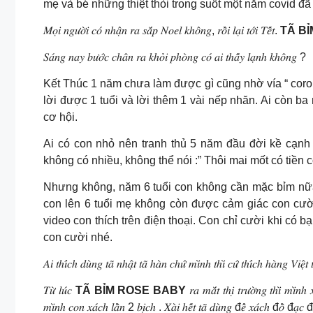
mẹ và bé những thiệt thòi trong suốt một năm covid đã
𝑀𝑜̣𝑖 𝑛𝑔𝑢̛𝑜̛̀𝑖 𝑐𝑜́ 𝑛ℎ𝑎̣̂𝑛 𝑟𝑎 𝑠𝑎̆́𝑝 𝑁𝑜𝑒𝑙 𝑘ℎ𝑜̂𝑛𝑔, 𝑟𝑜̂̀𝑖 𝑙𝑎̣𝑖 𝑡𝑜̛́𝑖 𝑇𝑒̂́𝑡.
TÃ B
𝑆𝑎́𝑛𝑔 𝑛𝑎𝑦 𝑏𝑢̛𝑜̛́𝑐 𝑐ℎ𝑎̂𝑛 𝑟𝑎 𝑘ℎ𝑜̉𝑖 𝑝ℎ𝑜̀𝑛𝑔 𝑐𝑜́ 𝑎𝑖 𝑡ℎ𝑎̂́𝑦 𝑙𝑎̣𝑛ℎ 𝑘ℎ𝑜̂𝑛𝑔 ?
Kết Thúc 1 năm chưa làm được gì cũng nhờ vía “ coro
lời được 1 tuổi và lời thêm 1 vài nếp nhăn. Ai còn b
cơ hội.
Ai có con nhỏ nên tranh thủ 5 năm đầu đời kề cạnh 
không có nhiều, không thể nói :” Thôi mai mốt có tiền 
Nhưng không, năm 6 tuổi con không cần mặc bỉm nữ
con lên 6 tuổi mẹ không còn được cảm giác con cười
video con thích trên điện thoại. Con chỉ cười khi có 
con cười nhé.
𝐴𝑖 𝑡ℎ𝑖́𝑐ℎ 𝑑𝑢̀𝑛𝑔 𝑡𝑎̃ 𝑛ℎ𝑎̣̂𝑡 𝑡𝑎̃ ℎ𝑎̀𝑛 𝑐ℎ𝑢̛́ 𝑚𝑖̀𝑛ℎ 𝑡ℎ𝑖̀ 𝑐𝑢̛́ 𝑡ℎ𝑖́𝑐ℎ ℎ𝑎̀𝑛𝑔 𝑉𝑖𝑒̣̂𝑡 
𝑇𝑢̛̀ 𝑙𝑢́𝑐
TÃ BỈM ROSE BABY
𝑟𝑎 𝑚𝑎̆́𝑡 𝑡ℎ𝑖̣ 𝑡𝑟𝑢̛𝑜̛̀𝑛𝑔 𝑡ℎ𝑖̀ 𝑚𝑖̀𝑛
𝑚𝑖̀𝑛ℎ 𝑐𝑜𝑛 𝑥𝑎́𝑐ℎ 𝑙𝑎̂̀𝑛 2 𝑏𝑖̣𝑐ℎ . 𝑋𝑎̀𝑖 ℎ𝑒̂́𝑡 𝑡𝑎̃ 𝑑𝑢̀𝑛𝑔 đ𝑒̂̉ 𝑥𝑎́𝑐ℎ đ𝑜̂̀ đ𝑎̣𝑐 đ𝑖 𝑐ℎ𝑜