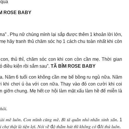
 qua
ỈM ROSE BABY
na” . Phụ nữ chúng mình lại sắp được thêm 1 khoản lời lớn,
a mẹ hãy tranh thủ chăm sóc họ 1 cách chu toàn nhất khi còn
con, thủ thỉ, chăm sóc con khi con còn cần mẹ. Thời gian
có điều kiện rồi sắm sau”.
TÃ BỈM ROSE BABY
a. Năm 6 tuổi con không cần mẹ bế bồng ru ngủ nữa. Năm
 khi chơi ú òa với con nữa. Thay vào đó con cười khi coi
bạn giỡn chung. Mẹ hết cơ hội làm mặt xấu làm hề để miễn là
ℎ𝑜̂𝑖.
ℎ 𝑥𝑎̀𝑖 𝑚𝑒̂ 𝑙𝑢𝑜̂𝑛. 𝐶𝑜𝑛 𝑚𝑖̀𝑛ℎ 𝑐𝑢̃𝑛𝑔 𝑚𝑒̂. 𝐵𝑖̀ 𝑡𝑎̃ 𝑞𝑢𝑎̂̀𝑛 𝑛ℎ𝑜̉ 𝑛ℎ𝑎̆́𝑛 𝑥𝑖𝑛ℎ 𝑥𝑎̆́𝑛. 1
̛̣ 𝑡ℎ𝑎̣̂𝑡 𝑙𝑎̀ 𝑡𝑖𝑒̣̂𝑛 𝑙𝑜̛̣𝑖. 𝑁𝑜́𝑖 𝑣𝑒̂̀ đ𝑜̣̂ 𝑡ℎ𝑎̂́𝑚 ℎ𝑢́𝑡 𝑡ℎ𝑖̀ 𝑘ℎ𝑜̂𝑛𝑔 𝑐𝑜́ đ𝑜̂́𝑖 𝑡ℎ𝑢̉ 𝑙𝑢𝑜̂𝑛.