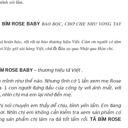
𝑖̀𝑛ℎ 𝑥𝑜́𝑡 𝑙𝑎̆́𝑚.
 BỈM ROSE BABY
𝐵𝐴𝑂 𝐵𝑂̣𝐶, 𝐶𝐻𝑂̛̉ 𝐶𝐻𝐸 𝑁𝐻𝑈̛ 𝑉𝑂̀𝑁𝐺 𝑇𝐴𝑌
𝑜𝑎̀𝑛 ℎ𝑎̉𝑜, 𝑟𝑎̂́𝑡 𝑟𝑎̂́𝑡 𝑡𝑢̛̣ ℎ𝑎̀𝑜 𝑡ℎ𝑢̛𝑜̛𝑛𝑔 ℎ𝑖𝑒̣̂𝑢 𝑉𝑖𝑒̣̂𝑡. 𝐶𝑎̉𝑚 𝑜̛𝑛 𝑛𝑔𝑢̛𝑜̛̀𝑖 𝑐𝑜́ 𝑡𝑎̂𝑚
ℎ𝑜̉.𝑉𝑎̣̂𝑦 𝑔𝑖𝑜̛̀ 𝑥𝑎̀𝑖 ℎ𝑎̀𝑛𝑔 𝑉𝑖𝑒̣̂𝑡, 𝑐ℎ𝑢̛́ đ𝑖 đ𝑎̂𝑢 𝑥𝑎 𝑞𝑢𝑎 𝑁ℎ𝑎̣̂𝑡 𝑞𝑢𝑎 𝐻𝑎̀𝑛 𝑐ℎ𝑖.
ỈM ROSE BABY
– 𝘵𝘩𝘶̛𝘰̛𝘯𝘨 𝘩𝘪𝘦̣̂𝘶 𝘵𝘢̃ 𝘝𝘪𝘦̣̂𝘵 .
 𝘮𝘪̀𝘯𝘩 𝘯𝘩𝘶̛ 𝘵𝘩𝘦̂́ 𝘯𝘢̀𝘰. 𝘕𝘩𝘶̛𝘯𝘨 𝘵𝘪̀𝘯𝘩 𝘤𝘰̛̀ 1 𝘭𝘢̂̀𝘯 𝘹𝘦𝘮 𝘮𝘦̣ 𝘙𝘰𝘴𝘦
 1 𝘤𝘰𝘯 𝘯𝘨𝘶̛𝘰̛̀𝘪 đ𝘶̛́𝘯𝘨 đ𝘢̂̀𝘶 𝘤𝘶̉𝘢 𝘤𝘰̂𝘯𝘨 𝘵𝘺 𝘷𝘰̛́𝘪 𝘢́𝘯𝘩 𝘮𝘢̆́𝘵, 𝘷𝘰̛́𝘪
̀ , 𝘯𝘩𝘪̀𝘯 𝘤𝘩𝘪̣ 𝘮𝘢̀ 𝘦𝘮 𝘭𝘢̣𝘪 𝘯𝘩𝘰̛́ đ𝘦̂́𝘯 𝘮𝘦̣.
𝘦 𝘤𝘩𝘪̣ 𝘯𝘰́𝘪 𝘤𝘩𝘶𝘺𝘦̣̂𝘯 𝘦𝘮 𝘵𝘩𝘢̂́𝘺 𝘥𝘦̂̃ 𝘤𝘩𝘪̣𝘶, 𝘣𝘪̀𝘯𝘩 𝘺𝘦̂𝘯 𝘭𝘢̆́𝘮. 𝘌𝘮 đ𝘢𝘯𝘨
𝘩𝘪̣ 𝘰̛𝘪. 𝘕𝘩𝘪̀𝘯 𝘤𝘩𝘪̣ 𝘦𝘮 𝘬𝘩𝘰̂𝘯𝘨 𝘤𝘢̂̀𝘯 𝘬𝘪𝘦̂̉𝘮 𝘵𝘳𝘢 𝘹𝘦𝘮 𝘴𝘢̉𝘯 𝘱𝘩𝘢̂̉𝘮 𝘤𝘰́
𝘨 𝘴𝘢̉𝘯 𝘱𝘩𝘢̂̉𝘮 𝘤𝘩𝘪̣ 𝘭𝘢̀𝘮 𝘳𝘢 đ𝘢̃ 𝘵𝘰̂́𝘵 𝘭𝘢̆́𝘮 𝘳𝘰̂̀𝘪.
TÃ BỈM ROSE