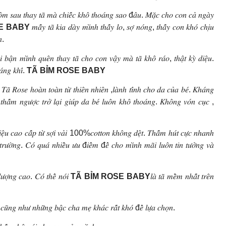
𝑔 ℎ𝑜̂𝑚 𝑠𝑎𝑢 𝑡ℎ𝑎𝑦 𝑡𝑎̃ 𝑚𝑎̀ 𝑐ℎ𝑖𝑒̂́𝑐 𝑘ℎ𝑜̂ 𝑡ℎ𝑜𝑎́𝑛𝑔 𝑠𝑎𝑜 đ𝑎̂𝑢. 𝑀𝑎̣̆𝑐 𝑐ℎ𝑜 𝑐𝑜𝑛 𝑐𝑎̉ 𝑛𝑔𝑎̀𝑦
E BABY
𝑚𝑎̂́𝑦 𝑡𝑎̃ 𝑘𝑖𝑎 𝑑𝑎̀𝑦 𝑚𝑖̀𝑛ℎ 𝑡ℎ𝑎̂́𝑦 𝑙𝑜, 𝑠𝑜̛̣ 𝑛𝑜́𝑛𝑔, 𝑡ℎ𝑎̂́𝑦 𝑐𝑜𝑛 𝑘ℎ𝑜́ 𝑐ℎ𝑖̣𝑢
𝑛.
𝑖 𝑏𝑎̣̂𝑛 𝑚𝑖̀𝑛ℎ 𝑞𝑢𝑒̂𝑛 𝑡ℎ𝑎𝑦 𝑡𝑎̃ 𝑐ℎ𝑜 𝑐𝑜𝑛 𝑣𝑎̣̂𝑦 𝑚𝑎̀ 𝑡𝑎̃ 𝑘ℎ𝑜̂ 𝑟𝑎́𝑜, 𝑡ℎ𝑎̣̂𝑡 𝑘𝑦̀ 𝑑𝑖𝑒̣̂𝑢.
𝑎́𝑛𝑔 𝑘ℎ𝑖́.
TÃ BỈM ROSE BABY
̉. 𝑇𝑎̃ 𝑅𝑜𝑠𝑒 ℎ𝑜𝑎̀𝑛 𝑡𝑜𝑎̀𝑛 𝑡𝑢̛̀ 𝑡ℎ𝑖𝑒̂𝑛 𝑛ℎ𝑖𝑒̂𝑛 ,𝑙𝑎̀𝑛ℎ 𝑡𝑖́𝑛ℎ 𝑐ℎ𝑜 𝑑𝑎 𝑐𝑢̉𝑎 𝑏𝑒́. 𝐾ℎ𝑎́𝑛𝑔
𝑛𝑔 𝑡ℎ𝑎̂́𝑚 𝑛𝑔𝑢̛𝑜̛̣𝑐 𝑡𝑟𝑜̛̉ 𝑙𝑎̣𝑖 𝑔𝑖𝑢́𝑝 𝑑𝑎 𝑏𝑒́ 𝑙𝑢𝑜̂𝑛 𝑘ℎ𝑜̂ 𝑡ℎ𝑜𝑎́𝑛𝑔. 𝐾ℎ𝑜̂𝑛𝑔 𝑣𝑜́𝑛 𝑐𝑢̣𝑐 ,
𝑒̣̂𝑢 𝑐𝑎𝑜 𝑐𝑎̂́𝑝 𝑡𝑢̛̀ 𝑠𝑜̛̣𝑖 𝑣𝑎̉𝑖 100%𝑐𝑜𝑡𝑡𝑜𝑛 𝑘ℎ𝑜̂𝑛𝑔 𝑑𝑒̣̂𝑡. 𝑇ℎ𝑎̂́𝑚 ℎ𝑢́𝑡 𝑐𝑢̛̣𝑐 𝑛ℎ𝑎𝑛ℎ
𝑡𝑟𝑢̛𝑜̛̀𝑛𝑔. 𝐶𝑜́ 𝑞𝑢𝑎́ 𝑛ℎ𝑖𝑒̂̀𝑢 𝑢̛𝑢 đ𝑖𝑒̂̉𝑚 đ𝑒̂̉ 𝑐ℎ𝑜 𝑚𝑖̀𝑛ℎ 𝑚𝑎̃𝑖 𝑙𝑢𝑜̂𝑛 𝑡𝑖𝑛 𝑡𝑢̛𝑜̛̉𝑛𝑔 𝑣𝑎̀
̛𝑜̛̣𝑛𝑔 𝑐𝑎𝑜. 𝐶𝑜́ 𝑡ℎ𝑒̂̉ 𝑛𝑜́𝑖
TÃ BỈM ROSE BABY
𝑙𝑎̀ 𝑡𝑎̃ 𝑚𝑒̂̀𝑚 𝑛ℎ𝑎̂́𝑡 𝑡𝑟𝑒̂𝑛
ℎ 𝑐𝑢̃𝑛𝑔 𝑛ℎ𝑢̛ 𝑛ℎ𝑢̛̃𝑛𝑔 𝑏𝑎̣̂𝑐 𝑐ℎ𝑎 𝑚𝑒̣ 𝑘ℎ𝑎́𝑐 𝑟𝑎̂́𝑡 𝑘ℎ𝑜́ đ𝑒̂̉ 𝑙𝑢̛̣𝑎 𝑐ℎ𝑜̣𝑛.