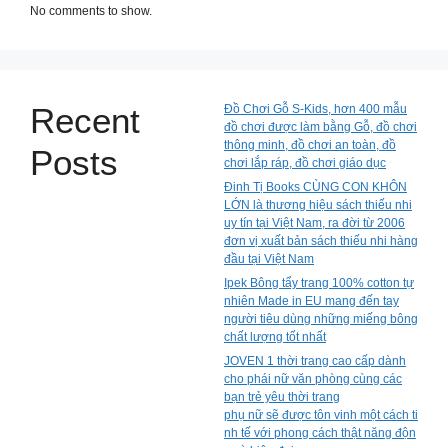
No comments to show.
Recent
Đồ Chơi Gỗ S-Kids, hơn 400 mẫu
đồ chơi được làm bằng Gỗ, đồ chơi
thông minh, đồ chơi an toàn, đồ
Posts
chơi lắp ráp, đồ chơi giáo dục
Đinh Tị Books CÙNG CON KHÔN
LỚN là thương hiệu sách thiếu nhi
uy tín tại Việt Nam, ra đời từ 2006
đơn vị xuất bản sách thiếu nhi hàng
đầu tại Việt Nam
Ipek Bông tẩy trang 100% cotton tự
nhiên Made in EU mang đến tay
người tiêu dùng những miếng bông
chất lượng tốt nhất
JOVEN 1 thời trang cao cấp dành
cho phái nữ văn phòng cùng các
bạn trẻ yêu thời trang
phụ nữ sẽ được tôn vinh một cách ti
nh tế với phong cách thật năng độn