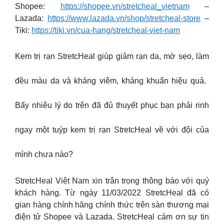
Shopee:
https://shopee.vn/stretcheal_vietnam
–
Lazada:
https://www.lazada.vn/shop/stretcheal-store
–
Tiki:
https://tiki.vn/cua-hang/stretcheal-viet-nam
Kem trị rạn StretcHeal giúp giảm rạn da, mờ sẹo, làm
đều màu da và kháng viêm, kháng khuẩn hiệu quả. ​
Bấy nhiêu lý do trên đã đủ thuyết phục bạn phải rinh
ngay một tuýp kem trị rạn StretcHeal về với đội của
mình chưa nào?​
StretcHeal Việt Nam xin trân trọng thông báo với quý
khách hàng. Từ ngày 11/03/2022 StretcHeal đã có
gian hàng chính hãng chính thức trên sàn thương mại
điện tử Shopee và Lazada. StretcHeal cám ơn sự tin