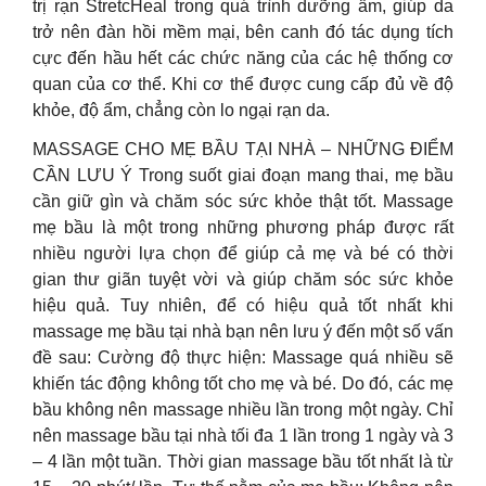
trị rạn StretcHeal trong quá trình dưỡng ẩm, giúp da
trở nên đàn hồi mềm mại, bên canh đó tác dụng tích
cực đến hầu hết các chức năng của các hệ thống cơ
quan của cơ thể. Khi cơ thể được cung cấp đủ về độ
khỏe, độ ẩm, chẳng còn lo ngại rạn da.
MASSAGE CHO MẸ BẦU TẠI NHÀ – NHỮNG ĐIỂM
CẦN LƯU Ý Trong suốt giai đoạn mang thai, mẹ bầu
cần giữ gìn và chăm sóc sức khỏe thật tốt. Massage
mẹ bầu là một trong những phương pháp được rất
nhiều người lựa chọn để giúp cả mẹ và bé có thời
gian thư giãn tuyệt vời và giúp chăm sóc sức khỏe
hiệu quả. Tuy nhiên, để có hiệu quả tốt nhất khi
massage mẹ bầu tại nhà bạn nên lưu ý đến một số vấn
đề sau: Cường độ thực hiện: Massage quá nhiều sẽ
khiến tác động không tốt cho mẹ và bé. Do đó, các mẹ
bầu không nên massage nhiều lần trong một ngày. Chỉ
nên massage bầu tại nhà tối đa 1 lần trong 1 ngày và 3
– 4 lần một tuần. Thời gian massage bầu tốt nhất là từ