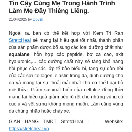
Tin Cậy Cùng Mẹ Trong Hành Trình
Làm Mẹ Đầy Thiêng Liêng.
21/04/2025
by
tpbvsk
Ngoài ra, bạn có thể kết hợp với Kem Trị Rạn
StretcHeal
sẽ mang lại hiệu quả tốt nhất, thành phần
của sản phẩm được bổ sung các loại dưỡng chất như
squalane
, hỗn hợp các peptide, bơ ca cao, axit
hyaluronic,… các dưỡng chất này sẽ tăng khả năng
hồi phục của các lớp tế bào biểu bì, tăng sự đàn hồi
của các sợi collagen, elastin trong da, dinh dưỡng cho
da và mang lại sự thoải mái nhất cho cơ thể.
Loại bỏ
mỡ thừa: Giảm sự xuất hiện của cellulite đồng thời
mang lại hiệu quả giảm béo rõ rệt cho những vùng có
cục u và vết sưng không mong muốn. Làm căng vùng
da chùng nhão hoặc chảy xệ.
GIAN HÀNG TMĐT StretcHeal : – Website:
https://stretcheal.vn
–