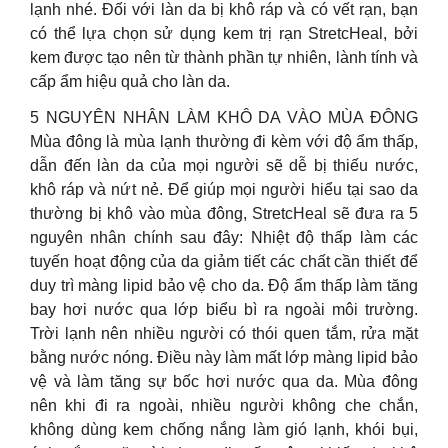
lạnh nhé. Đối với làn da bị khô ráp và có vết rạn, bạn
có thể lựa chọn sử dụng kem trị rạn StretcHeal, bởi
kem được tạo nên từ thành phần tự nhiên, lành tính và
cấp ẩm hiệu quả cho làn da.
5 NGUYÊN NHÂN LÀM KHÔ DA VÀO MÙA ĐÔNG
Mùa đông là mùa lạnh thường đi kèm với độ ẩm thấp,
dẫn đến làn da của mọi người sẽ dễ bị thiếu nước,
khô ráp và nứt nẻ. Để giúp mọi người hiểu tại sao da
thường bị khô vào mùa đông, StretcHeal sẽ đưa ra 5
nguyên nhân chính sau đây: Nhiệt độ thấp làm các
tuyến hoạt động của da giảm tiết các chất cần thiết để
duy trì màng lipid bảo vệ cho da. Độ ẩm thấp làm tăng
bay hơi nước qua lớp biểu bì ra ngoài môi trường.
Trời lạnh nên nhiều người có thói quen tắm, rửa mặt
bằng nước nóng. Điều này làm mất lớp màng lipid bảo
vệ và làm tăng sự bốc hơi nước qua da. Mùa đông
nên khi đi ra ngoài, nhiều người không che chắn,
không dùng kem chống nắng làm gió lạnh, khói bụi,