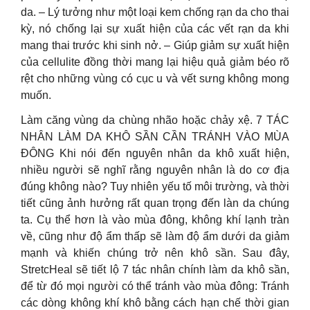
da. – Lý tưởng như một loại kem chống rạn da cho thai
kỳ, nó chống lại sự xuất hiện của các vết rạn da khi
mang thai trước khi sinh nở. – Giúp giảm sự xuất hiện
của cellulite đồng thời mang lại hiệu quả giảm béo rõ
rệt cho những vùng có cục u và vết sưng không mong
muốn.
Làm căng vùng da chùng nhão hoặc chảy xệ. 7 TÁC
NHÂN LÀM DA KHÔ SẦN CẦN TRÁNH VÀO MÙA
ĐÔNG Khi nói đến nguyên nhân da khô xuất hiện,
nhiều người sẽ nghĩ rằng nguyên nhân là do cơ địa
đúng không nào? Tuy nhiên yếu tố môi trường, và thời
tiết cũng ảnh hưởng rất quan trọng đến làn da chúng
ta. Cụ thể hơn là vào mùa đông, không khí lạnh tràn
về, cũng như độ ẩm thấp sẽ làm độ ẩm dưới da giảm
mạnh và khiến chúng trở nên khô sần. Sau đây,
StretcHeal sẽ tiết lộ 7 tác nhân chính làm da khô sần,
để từ đó mọi người có thể tránh vào mùa đông: Tránh
các dòng không khí khô bằng cách hạn chế thời gian