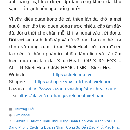
ánh nắng mặt trời được dịp tấn công khiến da khô
sạm. Trời lạnh nên ngại uống nước.
Vì vậy, điều quan trọng để cải thiện làn da khô là mọi
người nên tập thói quen uống nước nhiều, cấp ẩm đầy
đủ, đồng thời che chắn mỗi khi ra ngoài vào trời đông.
Đối với làn da bị khô ráp và có vết rạn, bạn có thể lựa
chọn sử dụng kem trị rạn StretcHeal, bởi kem được
tạo nên từ thành phần tự nhiên, lành tính và cấp ẩm
hiệu quả cho làn da. StretcHeal FOR SUCCESS –
ALL IN StretcHeal GIAN HÀNG TMĐT StretcHeal : –
Website:
https://stretcheal.vn
–
Shopee:
https://shopee.vn/stretcheal_vietnam
–
Lazada:
https://www.lazada.vn/shop/stretcheal-store
–
Tiki:
https://tiki.vn/cua-hang/stretcheal-viet-nam
Categories
Thương Hiệu
Tags
Stretcheal
Leman 1 Thương Hiệu Thời Trang Dành Cho Phái Mạnh Với Đa
Dạng Phong Cách Từ Doanh Nhân, Công Sở Đến Dạo Phố, Mặc Nhà.