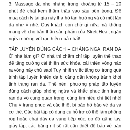
3: Massage da nhẹ nhàng trong khoảng từ 15 – 20
phút để chất kem thẩm thẩu vào sâu bên trong. Để
mùa cách ly tại gia này tha hồ tận hưởng và có một làn
da như ý nhé. Quý khách còn chờ gì nữa mà không
mang về cho bản thân sản phẩm của StretcHeal, ngăn
ngừa những vết rạn hiệu quả nhất!
TẬP LUYỆN ĐÚNG CÁCH – CHẲNG NGẠI RẠN DA
Ở nhà làm gì? Ở nhà thì chăm chỉ tập luyện thể thao
để tăng cường cải thiện sức khỏe, cải thiện vòng nào
ra vòng nấy chứ sao! Tuy nhiên việc tăng cơ trong quá
trình tập luyện khiến da bị căng dãn không tránh khỏi
tình trạng rạn da. Thế nên, phương pháp tập luyện
đúng cách giúp phòng ngừa và khắc phục tình trạng
rạn da vô cùng quan trọng, cùng tìm hiểu chi tiết nhé!
Chú ý trang phục và các thiết bị bảo hộ bảo vệ da và
cơ thể. Các bài tập có dụng cụ hỗ trợ có thể làm phồng
rộp hoặc chai dày da vùng tiếp xúc, do đó găng tay,
giày tập, các băng nịt sẽ rất cần thiết để bảo vệ bàn