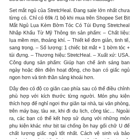
Set mắt ngủ của StretcHeal. Đang sale lớn nhất chưa
từng có. Chỉ có 69k /1 bộ khi mua trên Shopee Set Bịt
Mắt Ngủ Lụa Kèm Bờm Tóc Có Túi Đựng Stretcheal
Nhập Khẩu Từ Mỹ Thông tin sản phẩm: – Chất liệu:
lụa mềm mịn, thoáng khí. – Thiết kế đơn giản, tinh tế,
sang trọng. – Số lượng: 1 chiếc bịt mắt + 1 bờm tóc +
túi đựng. – Thương hiệu: StretcHeal. – Xuất xứ: USA.
Công dụng sản phẩm: Giúp hạn chế ánh sáng ban
ngày hoặc đèn điện hoạt động, cho bạn có giấc ngủ
ngon hơn và tinh thần sảng khoái hơn.
Dây đeo có độ co giãn cao phía sau có thể điều chỉnh
phù hợp với kích thước từng người. Món phụ kiện
thích hợp để nghỉ ngơi thư giãn tại nhà, tại văn phòng,
trên máy bay, tàu xe, khi đi du lịch, công tác… Ngoài
ra, các bạn có thể kết hợp sử dụng với những món
phụ kiện khác như bịt tai chống ồn hay gối chữ U để
chất lượng giấc ngủ tốt nhất. Cách vệ sinh và bảo