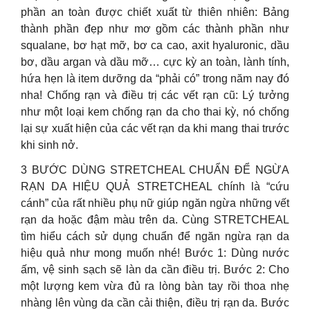
phần an toàn được chiết xuất từ thiên nhiên: Bảng
thành phần đẹp như mơ gồm các thành phần như
squalane, bơ hạt mỡ, bơ ca cao, axit hyaluronic, dầu
bơ, dầu argan và dầu mỡ… cực kỳ an toàn, lành tính,
hứa hẹn là item dưỡng da “phải có” trong năm nay đó
nha! Chống rạn và điều trị các vết rạn cũ: Lý tưởng
như một loại kem chống rạn da cho thai kỳ, nó chống
lại sự xuất hiện của các vết rạn da khi mang thai trước
khi sinh nở.
3 BƯỚC DÙNG STRETCHEAL CHUẨN ĐỂ NGỪA
RẠN DA HIỆU QUẢ STRETCHEAL chính là “cứu
cánh” của rất nhiều phụ nữ giúp ngăn ngừa những vết
rạn da hoặc đậm màu trên da. Cùng STRETCHEAL
tìm hiểu cách sử dụng chuẩn để ngăn ngừa rạn da
hiệu quả như mong muốn nhé! Bước 1: Dùng nước
ấm, vệ sinh sạch sẽ làn da cần điều trị. Bước 2: Cho
một lượng kem vừa đủ ra lòng bàn tay rồi thoa nhẹ
nhàng lên vùng da cần cải thiện, điều trị rạn da. Bước