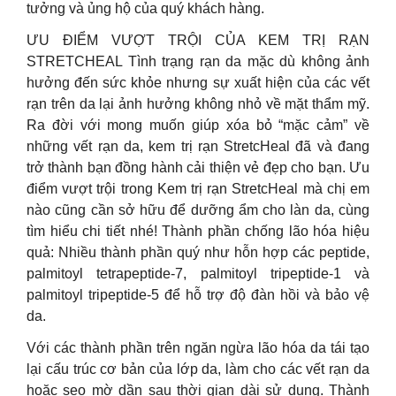
tưởng và ủng hộ của quý khách hàng.
ƯU ĐIỂM VƯỢT TRỘI CỦA KEM TRỊ RẠN
STRETCHEAL Tình trạng rạn da mặc dù không ảnh
hưởng đến sức khỏe nhưng sự xuất hiện của các vết
rạn trên da lại ảnh hưởng không nhỏ về mặt thẩm mỹ.
Ra đời với mong muốn giúp xóa bỏ “mặc cảm” về
những vết rạn da, kem trị rạn StretcHeal đã và đang
trở thành bạn đồng hành cải thiện vẻ đẹp cho bạn. Ưu
điểm vượt trội trong Kem trị rạn StretcHeal mà chị em
nào cũng cần sở hữu để dưỡng ẩm cho làn da, cùng
tìm hiểu chi tiết nhé! Thành phần chống lão hóa hiệu
quả: Nhiều thành phần quý như hỗn hợp các peptide,
palmitoyl tetrapeptide-7, palmitoyl tripeptide-1 và
palmitoyl tripeptide-5 để hỗ trợ độ đàn hồi và bảo vệ
da.
Với các thành phần trên ngăn ngừa lão hóa da tái tạo
lại cấu trúc cơ bản của lớp da, làm cho các vết rạn da
hoặc sẹo mờ dần sau thời gian dài sử dụng. Thành