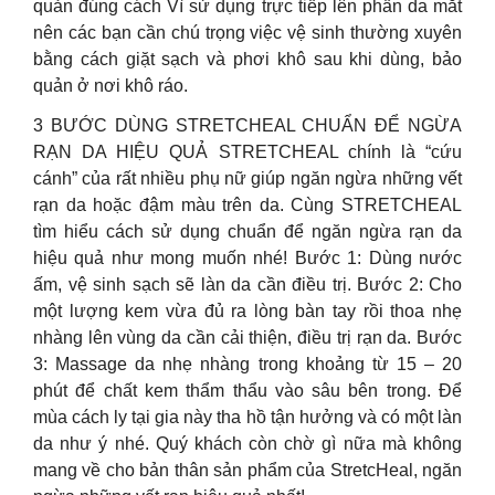
quản đúng cách Vì sử dụng trực tiếp lên phần da mắt
nên các bạn cần chú trọng việc vệ sinh thường xuyên
bằng cách giặt sạch và phơi khô sau khi dùng, bảo
quản ở nơi khô ráo.
3 BƯỚC DÙNG STRETCHEAL CHUẨN ĐỂ NGỪA
RẠN DA HIỆU QUẢ STRETCHEAL chính là “cứu
cánh” của rất nhiều phụ nữ giúp ngăn ngừa những vết
rạn da hoặc đậm màu trên da. Cùng STRETCHEAL
tìm hiểu cách sử dụng chuẩn để ngăn ngừa rạn da
hiệu quả như mong muốn nhé! Bước 1: Dùng nước
ấm, vệ sinh sạch sẽ làn da cần điều trị. Bước 2: Cho
một lượng kem vừa đủ ra lòng bàn tay rồi thoa nhẹ
nhàng lên vùng da cần cải thiện, điều trị rạn da. Bước
3: Massage da nhẹ nhàng trong khoảng từ 15 – 20
phút để chất kem thẩm thẩu vào sâu bên trong. Để
mùa cách ly tại gia này tha hồ tận hưởng và có một làn
da như ý nhé. Quý khách còn chờ gì nữa mà không
mang về cho bản thân sản phẩm của StretcHeal, ngăn