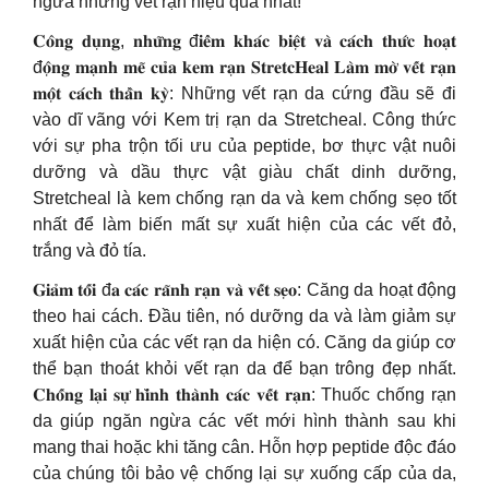
ngừa những vết rạn hiệu quả nhất!
𝐂𝐨̂𝐧𝐠 𝐝𝐮̣𝐧𝐠, 𝐧𝐡𝐮̛̃𝐧𝐠 đ𝐢𝐞̂̉𝐦 𝐤𝐡𝐚́𝐜 𝐛𝐢𝐞̣̂𝐭 𝐯𝐚̀ 𝐜𝐚́𝐜𝐡 𝐭𝐡𝐮̛́𝐜 𝐡𝐨𝐚̣𝐭
đ𝐨̣̂𝐧𝐠 𝐦𝐚̣𝐧𝐡 𝐦𝐞̃ 𝐜𝐮̉𝐚 𝐤𝐞𝐦 𝐫𝐚̣𝐧 𝐒𝐭𝐫𝐞𝐭𝐜𝐇𝐞𝐚𝐥 𝐋𝐚̀𝐦 𝐦𝐨̛̀ 𝐯𝐞̂́𝐭 𝐫𝐚̣𝐧
𝐦𝐨̣̂𝐭 𝐜𝐚́𝐜𝐡 𝐭𝐡𝐚̂̀𝐧 𝐤𝐲̀: Những vết rạn da cứng đầu sẽ đi
vào dĩ vãng với Kem trị rạn da Stretcheal. Công thức
với sự pha trộn tối ưu của peptide, bơ thực vật nuôi
dưỡng và dầu thực vật giàu chất dinh dưỡng,
Stretcheal là kem chống rạn da và kem chống sẹo tốt
nhất để làm biến mất sự xuất hiện của các vết đỏ,
trắng và đỏ tía.
𝐆𝐢𝐚̉𝐦 𝐭𝐨̂́𝐢 đ𝐚 𝐜𝐚́𝐜 𝐫𝐚̃𝐧𝐡 𝐫𝐚̣𝐧 𝐯𝐚̀ 𝐯𝐞̂́𝐭 𝐬𝐞̣𝐨: Căng da hoạt động
theo hai cách. Đầu tiên, nó dưỡng da và làm giảm sự
xuất hiện của các vết rạn da hiện có. Căng da giúp cơ
thể bạn thoát khỏi vết rạn da để bạn trông đẹp nhất.
𝐂𝐡𝐨̂́𝐧𝐠 𝐥𝐚̣𝐢 𝐬𝐮̛̣ 𝐡𝐢̀𝐧𝐡 𝐭𝐡𝐚̀𝐧𝐡 𝐜𝐚́𝐜 𝐯𝐞̂́𝐭 𝐫𝐚̣𝐧: Thuốc chống rạn
da giúp ngăn ngừa các vết mới hình thành sau khi
mang thai hoặc khi tăng cân. Hỗn hợp peptide độc ​​đáo
của chúng tôi bảo vệ chống lại sự xuống cấp của da,