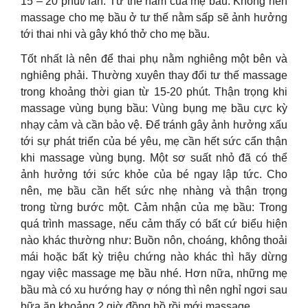
15 – 20 phút/ lần. Tư thế nằm của mẹ bầu: Không nên
massage cho mẹ bầu ở tư thế nằm sấp sẽ ảnh hưởng
tới thai nhi và gây khó thở cho mẹ bầu.
Tốt nhất là nên để thai phụ nằm nghiêng một bên và
nghiêng phải. Thường xuyên thay đổi tư thế massage
trong khoảng thời gian từ 15-20 phút. Thận trọng khi
massage vùng bụng bầu: Vùng bụng mẹ bầu cực kỳ
nhạy cảm và cần bảo vệ. Để tránh gây ảnh hưởng xấu
tới sự phát triển của bé yêu, mẹ cần hết sức cẩn thận
khi massage vùng bụng. Một sơ suất nhỏ đã có thể
ảnh hưởng tới sức khỏe của bé ngay lập tức. Cho
nên, mẹ bầu cần hết sức nhẹ nhàng và thận trọng
trong từng bước một. Cảm nhận của mẹ bầu: Trong
quá trình massage, nếu cảm thấy có bất cứ biểu hiện
nào khác thường như: Buồn nôn, choáng, không thoải
mái hoặc bất kỳ triệu chứng nào khác thì hãy dừng
ngay việc massage mẹ bầu nhé. Hơn nữa, những mẹ
bầu mà có xu hướng hay ợ nóng thì nên nghỉ ngơi sau
bữa ăn khoảng 2 giờ đồng hồ rồi mới massage.