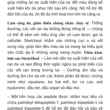
giúp chống lại sự xuất hiện của sự đổi màu đáng kể
xuất hiện khi da phục hồi sau khi căng. Nó hỗ trợ độ
đàn hồi của da, do đó da linh hoạt hơn khi nó căng ra.
𝐋𝐚̀𝐦 𝐜𝐚̆𝐧𝐠 𝐝𝐚, 𝐠𝐢𝐚̉𝐦 𝐭𝐡𝐢𝐞̂̉𝐮 𝐜𝐡𝐮̀𝐧𝐠 𝐧𝐡𝐚̃𝐨, 𝐜𝐡𝐚̉𝐲 𝐬𝐞̣̂: Thông
thường, các vết rạn da không đứng riêng lẻ — chúng
có thể đi kèm với hiệu ứng sần vỏ cam được gọi là
cellulite. Stretcheal nhắm vào những cục u và vết
sưng này, giúp làm đều màu da và mang lại hiệu quả
săn chắc da ở những vùng mong muốn. Đ𝐢𝐞̂̉𝐦 𝐤𝐡𝐚́𝐜
𝐛𝐢𝐞̣̂𝐭 𝐜𝐮̉𝐚 𝐒𝐭𝐫𝐞𝐭𝐜𝐇𝐞𝐚𝐥: – Làm mờ dần sự xuất hiện của vết
rạn da và sẹo đồng thời ngăn ngừa sự phát triển của
các vết rạn trong tương lai. – Dưỡng ẩm sâu và
dưỡng ẩm cho da với các thành phần đã được chứng
minh như squalane, bơ hạt mỡ, bơ ca cao, axit
hyaluronic, dầu bơ, dầu argan và dầu mơ.
– Một hỗn hợp các peptide được nhắm mục tiêu có
chứa palmitoyl tetrapeptide-7, palmitoyl tripeptide-1 và
palmitoyl tripeptide-5 để hỗ trợ độ đàn hồi và bảo vệ