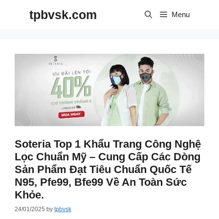
Skip
tpbvsk.com
to
Menu
content
Soteria Top 1 Khẩu Trang Công Nghệ
Lọc Chuẩn Mỹ – Cung Cấp Các Dòng
Sản Phẩm Đạt Tiêu Chuẩn Quốc Tế
N95, Pfe99, Bfe99 Về An Toàn Sức
Khỏe.
24/01/2025
by
tpbvsk