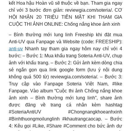
kết Hoa hậu Hoàn vũ sẽ thuộc về bạn. Tham gia ngay
chỉ với 3 bước đơn giản: reviewgia.com/soteria/. CƠ
HỘI NHẬN 20 TRIỆU TIỀN MẶT KHI THAM GIA
CUỘC THI ẢNH ONLINE: Chống nắng khoe ảnh xinh
– Bình thường mới lung linh Freeship khi đặt mua
Anti-UV qua Fanpage và Website (code: FREESHIP):
anti-uv
Nhanh tay tham gia ngay hôm nay chỉ với 4
bước: – Bước 1: Mua khẩu trang Soteria Anti-UV, chụp
ảnh với khẩu trang. – Bước 2: Gửi ảnh kèm dòng chia
sẻ ngắn gọn qua link google form (lưu ý nội dung
không quá 500 từ) reviewgia.com/soteria/. – Bước 3:
Truy cập vào Fanpage Soteria Việt Nam, #like
Fanpage. Vào album “Cuộc thi ảnh Chống nắng khoe
ảnh xinh – Bình thường mới lung linh”, share ảnh
được đăng về trang cá nhân kèm hashtag
#SoteriaAntiUV #Chongnangkhoeanhxinh
#Binhthuongmoilunglinh #khautrangcaocap. – Bước
4: Kêu gọi #Like, #Share #Comment cho bức ảnh dự