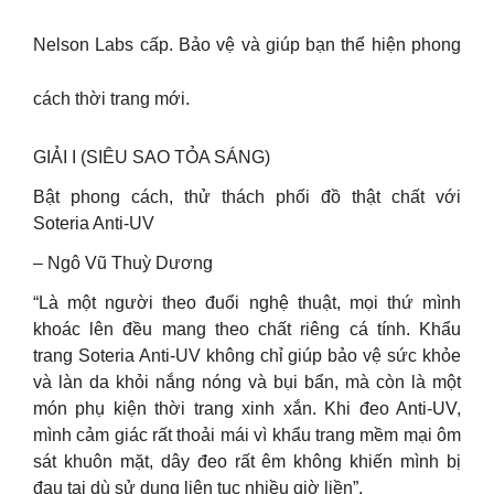
Nelson Labs cấp. Bảo vệ và giúp bạn thể hiện phong
cách thời trang mới.
GIẢI I (SIÊU SAO TỎA SÁNG)
Bật phong cách, thử thách phối đồ thật chất với
Soteria Anti-UV
– Ngô Vũ Thuỳ Dương
“Là một người theo đuổi nghệ thuật, mọi thứ mình
khoác lên đều mang theo chất riêng cá tính. Khẩu
trang Soteria Anti-UV không chỉ giúp bảo vệ sức khỏe
và làn da khỏi nắng nóng và bụi bẩn, mà còn là một
món phụ kiện thời trang xinh xắn. Khi đeo Anti-UV,
mình cảm giác rất thoải mái vì khẩu trang mềm mại ôm
sát khuôn mặt, dây đeo rất êm không khiến mình bị
đau tai dù sử dụng liên tục nhiều giờ liền”.