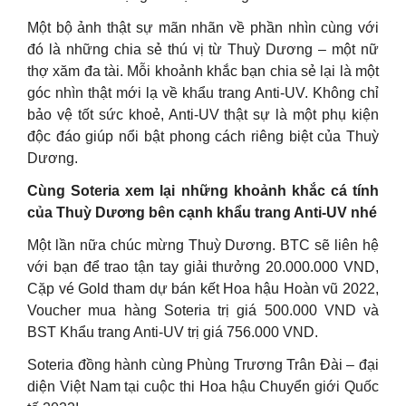
Một bộ ảnh thật sự mãn nhãn về phần nhìn cùng với
đó là những chia sẻ thú vị từ Thuỳ Dương – một nữ
thợ xăm đa tài. Mỗi khoảnh khắc bạn chia sẻ lại là một
góc nhìn thật mới lạ về khẩu trang Anti-UV. Không chỉ
bảo vệ tốt sức khoẻ, Anti-UV thật sự là một phụ kiện
độc đáo giúp nổi bật phong cách riêng biệt của Thuỳ
Dương.
Cùng Soteria xem lại những khoảnh khắc cá tính
của Thuỳ Dương bên cạnh khẩu trang Anti-UV nhé
Một lần nữa chúc mừng Thuỳ Dương. BTC sẽ liên hệ
với bạn để trao tận tay giải thưởng 20.000.000 VND,
Cặp vé Gold tham dự bán kết Hoa hậu Hoàn vũ 2022,
Voucher mua hàng Soteria trị giá 500.000 VND và
BST Khẩu trang Anti-UV trị giá 756.000 VND.
Soteria đồng hành cùng Phùng Trương Trân Đài – đại
diện Việt Nam tại cuộc thi Hoa hậu Chuyển giới Quốc