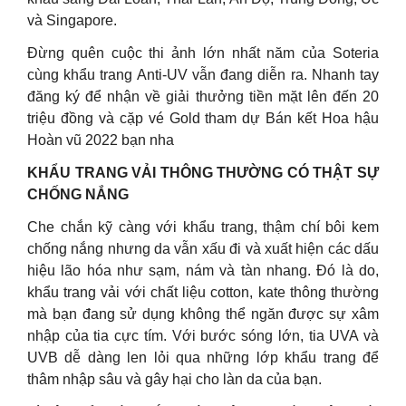
và Singapore.
Đừng quên cuộc thi ảnh lớn nhất năm của Soteria
cùng khẩu trang Anti-UV vẫn đang diễn ra. Nhanh tay
đăng ký để nhận về giải thưởng tiền mặt lên đến 20
triệu đồng và cặp vé Gold tham dự Bán kết Hoa hậu
Hoàn vũ 2022 bạn nha
KHẨU TRANG VẢI THÔNG THƯỜNG CÓ THẬT SỰ
CHỐNG NẮNG ️
Che chắn kỹ càng với khẩu trang, thậm chí bôi kem
chống nắng nhưng da vẫn xấu đi và xuất hiện các dấu
hiệu lão hóa như sạm, nám và tàn nhang. Đó là do,
khẩu trang vải với chất liệu cotton, kate thông thường
mà bạn đang sử dụng không thể ngăn được sự xâm
nhập của tia cực tím. Với bước sóng lớn, tia UVA và
UVB dễ dàng len lỏi qua những lớp khẩu trang để
thâm nhập sâu và gây hại cho làn da của bạn.