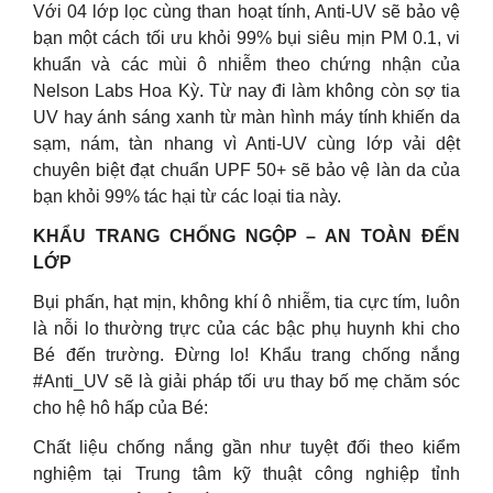
Với 04 lớp lọc cùng than hoạt tính, Anti-UV sẽ bảo vệ
bạn một cách tối ưu khỏi 99% bụi siêu mịn PM 0.1, vi
khuẩn và các mùi ô nhiễm theo chứng nhận của
Nelson Labs Hoa Kỳ. Từ nay đi làm không còn sợ tia
UV hay ánh sáng xanh từ màn hình máy tính khiến da
sạm, nám, tàn nhang vì Anti-UV cùng lớp vải dệt
chuyên biệt đạt chuẩn UPF 50+ sẽ bảo vệ làn da của
bạn khỏi 99% tác hại từ các loại tia này.
KHẨU TRANG CHỐNG NGỘP – AN TOÀN ĐẾN
LỚP
Bụi phấn, hạt mịn, không khí ô nhiễm, tia cực tím, luôn
là nỗi lo thường trực của các bậc phụ huynh khi cho
Bé đến trường. Đừng lo! Khẩu trang chống nắng
#Anti_UV sẽ là giải pháp tối ưu thay bố mẹ chăm sóc
cho hệ hô hấp của Bé:
Chất liệu chống nắng gần như tuyệt đối theo kiểm
nghiệm tại Trung tâm kỹ thuật công nghiệp tỉnh