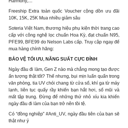
Harmony,…
Freeship Extra toàn quốc Voucher cộng dồn ưu đãi
10K, 15K, 25K Mua nhiều giảm sâu
Soteria Việt Nam, thương hiệu phụ kiện thời trang cao
cấp với công nghệ lọc chuẩn Hoa Kỳ, đạt chuẩn N95,
PFE99, BFE99 do Nelson Labs cấp. Truy cập ngay để
mua hàng chính hãng:
BẢO VỆ TỐI ƯU, NĂNG SUẤT CỰC ĐỈNH
Ngày đầu đi làm, Gen Z nào mà chẳng mong tạo được
ấn tượng thật tốt? Thế nhưng, bụi mịn luẩn quẩn trong
văn phòng, tia UV chói chang từ cửa sổ, khí ga từ máy
lạnh, liên tục quấy rầy khiến bạn hắt hơi, sổ mũi và
mất tập trung. Đừng để những thứ nhỏ xíu kia khiến
ngày đầu đi làm của bạn trở nên tồi tệ.
Có “đồng nghiệp” #Anti_UV, ngày đầu tiên của bạn sẽ
thật như ý