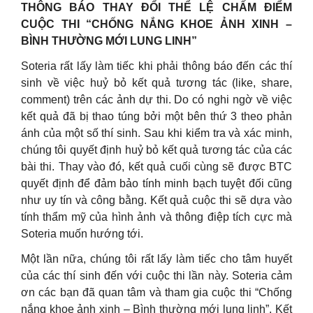
THÔNG BÁO THAY ĐỔI THỂ LỆ CHẤM ĐIỂM
CUỘC THI “CHỐNG NẮNG KHOE ẢNH XINH –
BÌNH THƯỜNG MỚI LUNG LINH”
Soteria rất lấy làm tiếc khi phải thông báo đến các thí
sinh về việc huỷ bỏ kết quả tương tác (like, share,
comment) trên các ảnh dự thi. Do có nghi ngờ về việc
kết quả đã bị thao túng bởi một bên thứ 3 theo phản
ánh của một số thí sinh. Sau khi kiểm tra và xác minh,
chúng tôi quyết định huỷ bỏ kết quả tương tác của các
bài thi. Thay vào đó, kết quả cuối cùng sẽ được BTC
quyết định để đảm bảo tính minh bạch tuyệt đối cũng
như uy tín và công bằng. Kết quả cuộc thi sẽ dựa vào
tính thẩm mỹ của hình ảnh và thông điệp tích cực mà
Soteria muốn hướng tới.
Một lần nữa, chúng tôi rất lấy làm tiếc cho tâm huyết
của các thí sinh đến với cuộc thi lần này. Soteria cảm
ơn các bạn đã quan tâm và tham gia cuộc thi “Chống
nắng khoe ảnh xinh – Bình thường mới lung linh”. Kết