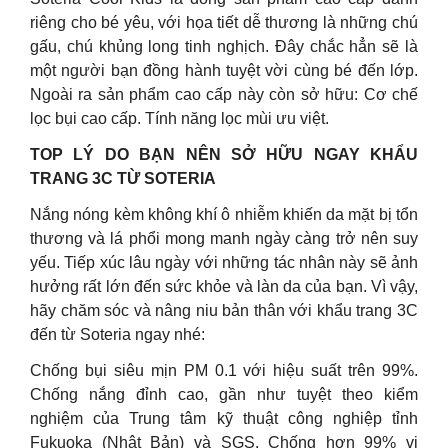
riêng cho bé yêu, với họa tiết dễ thương là những chú
gấu, chú khủng long tinh nghịch. Đây chắc hẳn sẽ là
một người bạn đồng hành tuyệt vời cùng bé đến lớp.
Ngoài ra sản phẩm cao cấp này còn sở hữu: Cơ chế
lọc bụi cao cấp. Tính năng lọc mùi ưu việt.
TOP LÝ DO BẠN NÊN SỞ HỮU NGAY KHẨU
TRANG 3C TỪ SOTERIA
Nắng nóng kèm không khí ô nhiễm khiến da mặt bị tổn
thương và lá phổi mong manh ngày càng trở nên suy
yếu. Tiếp xúc lâu ngày với những tác nhân này sẽ ảnh
hưởng rất lớn đến sức khỏe và làn da của bạn. Vì vậy,
hãy chăm sóc và nâng niu bản thân với khẩu trang 3C
đến từ Soteria ngay nhé:
Chống bụi siêu mịn PM 0.1 với hiệu suất trên 99%.
Chống nắng đỉnh cao, gần như tuyệt theo kiểm
nghiệm của Trung tâm kỹ thuật công nghiệp tỉnh
Fukuoka (Nhật Bản) và SGS. Chống hơn 99% vi