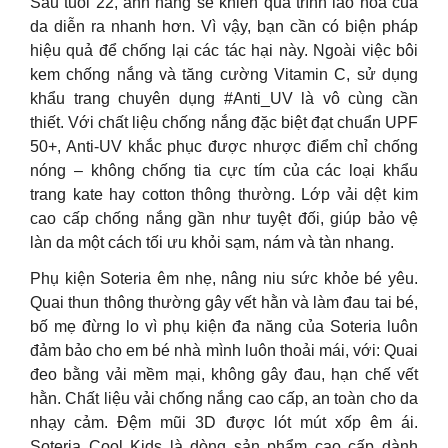
Sau tuổi 22, ánh nắng sẽ khiến quá trình lão hóa của
da diễn ra nhanh hơn. Vì vậy, bạn cần có biện pháp
hiệu quả để chống lại các tác hại này️. Ngoài việc bôi
kem chống nắng và tăng cường Vitamin C, sử dụng
khẩu trang chuyên dụng #Anti_UV là vô cùng cần
thiết. Với chất liệu chống nắng đặc biệt đạt chuẩn UPF
50+, Anti-UV khắc phục được nhược điểm chỉ chống
nóng – không chống tia cực tím của các loại khẩu
trang kate hay cotton thông thường. Lớp vải dệt kim
cao cấp chống nắng gần như tuyệt đối, giúp bảo vệ
làn da một cách tối ưu khỏi sạm, nám và tàn nhang.
Phụ kiện Soteria êm nhẹ, nâng niu sức khỏe bé yêu.
Quai thun thông thường gây vết hằn và làm đau tai bé,
bố mẹ đừng lo vì phụ kiện đa năng của Soteria luôn
đảm bảo cho em bé nhà mình luôn thoải mái, với: Quai
đeo bằng vải mềm mại, không gây đau, hạn chế vết
hằn. Chất liệu vải chống nắng cao cấp, an toàn cho da
nhạy cảm. Đệm mũi 3D được lót mút xốp êm ái.
Soteria Cool Kids là dòng sản phẩm cao cấp dành