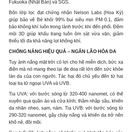
Fukuoka (Nhật Bản) và SGS.
Bốn lớp lọc đạt chứng nhận Nelson Labs (Hoa Kỳ)
giúp bảo vệ Bé khỏi 99% bụi siêu mịn PM 0.1, đảm
bảo không khí luôn trong lành trước khi đến phổi. Đệm
mũi 3D giúp khẩu trang luôn ôm sát vừa vặn, giảm
thiểu tối đa khả năng lọt không khí.
CHỐNG NẮNG HIỆU QUẢ – NGĂN LÃO HÓA DA
Tuy ánh nắng mặt trời có lợi cho hệ miễn dịch, bức xạ
điện mà nó mang theo lại đe doạ rất lớn đến sức khỏe
làn da của con người. Tác hại đó chủ yếu đến từ hai
loại tia tử ngoại UVA và UVB.
Tia UVA: với bước sóng từ 320-400 nanomet, có thể
xuyên qua quần áo và cửa kính; thâm nhập sâu, khiến
da nhăn nheo, sạm, nám. Tia UVB: với bước sóng từ
290-320 nanomet, gây cháy nắng và khiến da trở nên
khô nẻ, đồi mồi.