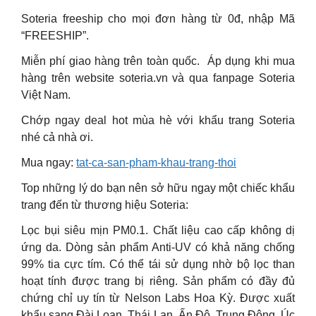
Soteria freeship cho mọi đơn hàng từ 0đ, nhập Mã
“FREESHIP”.
Miễn phí giao hàng trên toàn quốc. ️ Áp dụng khi mua
hàng trên website soteria.vn và qua fanpage Soteria
Việt Nam.
Chớp ngay deal hot mùa hè với khẩu trang Soteria
nhé cả nhà ơi.
Mua ngay:
tat-ca-san-pham-khau-trang-thoi
Top những lý do bạn nên sở hữu ngay một chiếc khẩu
trang đến từ thương hiệu Soteria:
Lọc bụi siêu mịn PM0.1. Chất liệu cao cấp không dị
ứng da. Dòng sản phẩm Anti-UV có khả năng chống
99% tia cực tím. Có thể tái sử dụng nhờ bộ lọc than
hoạt tính được trang bị riêng. Sản phẩm có đầy đủ
chứng chỉ uy tín từ Nelson Labs Hoa Kỳ. Được xuất
khẩu sang Đài Loan, Thái Lan, Ấn Độ, Trung Đông, Úc