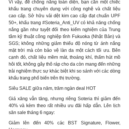
Vì vậy, để chống nắng toàn diện, bạn cần một chiếc
khẩu trang chuyên dụng với công nghệ và chất liệu
cao cấp. Sở hữu vải dệt kim cao cấp đạt chuẩn UPF
50+, khẩu trang #Soteria_Anti_UV có khả năng chống
nắng gần như tuyệt đối theo kiểm nghiệm của Trung
tâm kỹ thuật công nghiệp tỉnh Fukuoka (Nhật Bản) và
SGS; không những giảm thiểu độ nóng từ ánh nắng
mặt trời mà còn bảo vệ làn da một cách tối ưu. Bên
cạnh đó, chất liệu mềm mát, thoáng khí, thấm hút mồ
hôi tốt, không gây thô ráp cho da còn mang đến những
trải nghiệm thực sự khác biệt khi so sánh với các dòng
khẩu trang phổ biến trên thị trường.
Siêu SALE giữa năm, trăm ngàn deal HOT
Giá xăng vẫn tăng, nhưng riêng Soteria thì giảm đến
40% và kèm theo rất nhiều ưu đãi hấp dẫn. Lên lịch
săn sale tháng 6 ngay:
Giảm lên đến 40% các BST Signature, Flower,