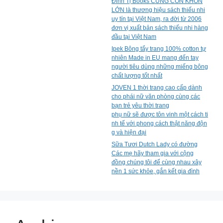
Đinh Tị Books CÙNG CON KHÔN
LỚN là thương hiệu sách thiếu nhi
uy tín tại Việt Nam, ra đời từ 2006
đơn vị xuất bản sách thiếu nhi hàng
đầu tại Việt Nam
Ipek Bông tẩy trang 100% cotton tự
nhiên Made in EU mang đến tay
người tiêu dùng những miếng bông
chất lượng tốt nhất
JOVEN 1 thời trang cao cấp dành
cho phái nữ văn phòng cùng các
bạn trẻ yêu thời trang
phụ nữ sẽ được tôn vinh một cách ti
nh tế với phong cách thật năng độn
g và hiện đại
Sữa Tươi Dutch Lady có đường
Các mẹ hãy tham gia với cộng
đồng chúng tôi để cùng nhau xây
nền 1 sức khỏe, gắn kết gia đình