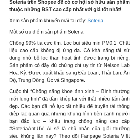
Soteria trên Shopee để có cơ hội sở hữu sản phẩm
thuộc những BST cao cấp nhất với giá tốt nhất!
Xem sản phẩm khuyến mãi tại đây:
Soteria
Một số ưu điểm sản phẩm Soteria
Chống 99% tia cực tím. Lọc bụi siêu mịn PM0.1. Chất
liệu cao cấp không dị ứng da. Có khả năng tái sử
dụng nhờ bộ lọc than hoạt tính được trang bị riêng.
Sản phẩm có đầy đủ chứng chỉ uy tín từ Nelson Lab
Hoa Kỳ. Được xuất khẩu sang Đài Loan, Thái Lan, Ấn
Độ, Trung Đông, Úc và Singapore.
Cuộc thi “Chống nắng khoe ảnh xinh – Bình thường
mới lung linh” đã dần khép lại với thật nhiều tấm ảnh
đẹp. Các bạn đã nỗ lực rất nhiều để truyền tải thông
điệp lạc quan qua những khung hình bên cạnh người
bạn đắc lực – khẩu trang chống nắng cao cấp
#SoteriaAntiUV. Ai sẽ là chủ nhân của giải thưởng
siêu khủng lần này? Theo dõi Fanpage Soteria Việt