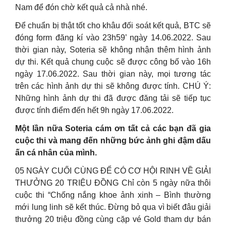
Nam để đón chờ kết quả cả nhà nhé.
Để chuẩn bị thật tốt cho khâu đối soát kết quả, BTC sẽ
đóng form đăng kí vào 23h59’ ngày 14.06.2022. Sau
thời gian này, Soteria sẽ không nhận thêm hình ảnh
dự thi. Kết quả chung cuộc sẽ được công bố vào 16h
ngày 17.06.2022. Sau thời gian này, mọi tương tác
trên các hình ảnh dự thi sẽ không được tính. CHÚ Ý:
Những hình ảnh dự thi đã được đăng tải sẽ tiếp tục
được tính điểm đến hết 9h ngày 17.06.2022.
Một lần nữa Soteria cám ơn tất cả các bạn đã gia
cuộc thi và mang đến những bức ảnh ghi đậm dấu
ấn cá nhân của mình.
05 NGÀY CUỐI CÙNG ĐỂ CÓ CƠ HỘI RINH VỀ GIẢI
THƯỞNG 20 TRIỆU ĐỒNG Chỉ còn 5 ngày nữa thôi
cuộc thi “Chống nắng khoe ảnh xinh – Bình thường
mới lung linh sẽ kết thúc. Đừng bỏ qua vì biết đâu giải
thưởng 20 triệu đồng cùng cặp vé Gold tham dự bán