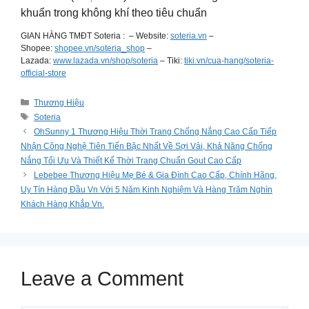
khuẩn trong không khí theo tiêu chuẩn
GIAN HÀNG TMĐT Soteria : – Website:
soteria.vn
–
Shopee:
shopee.vn/soteria_shop
–
Lazada:
www.lazada.vn/shop/soteria
– Tiki:
tiki.vn/cua-hang/soteria-
official-store
Categories
Thương Hiệu
Tags
Soteria
OhSunny 1 Thương Hiệu Thời Trang Chống Nắng Cao Cấp Tiếp
Nhận Công Nghệ Tiên Tiến Bậc Nhất Về Sợi Vải, Khả Năng Chống
Nắng Tối Ưu Và Thiết Kế Thời Trang Chuẩn Gout Cao Cấp
Lebebee Thương Hiệu Mẹ Bé & Gia Đình Cao Cấp, Chính Hãng,
Uy Tín Hàng Đầu Vn Với 5 Năm Kinh Nghiệm Và Hàng Trăm Nghìn
Khách Hàng Khắp Vn.
Leave a Comment