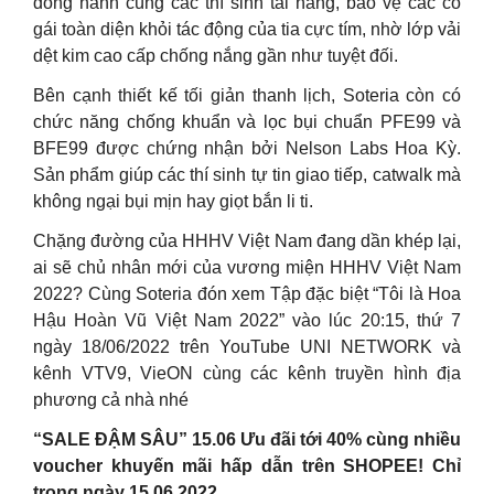
đồng hành cùng các thí sinh tài năng, bảo vệ các cô
gái toàn diện khỏi tác động của tia cực tím, nhờ lớp vải
dệt kim cao cấp chống nắng gần như tuyệt đối.
Bên cạnh thiết kế tối giản thanh lịch, Soteria còn có
chức năng chống khuẩn và lọc bụi chuẩn PFE99 và
BFE99 được chứng nhận bởi Nelson Labs Hoa Kỳ.
Sản phẩm giúp các thí sinh tự tin giao tiếp, catwalk mà
không ngại bụi mịn hay giọt bắn li ti.
Chặng đường của HHHV Việt Nam đang dần khép lại,
ai sẽ chủ nhân mới của vương miện HHHV Việt Nam
2022? Cùng Soteria đón xem Tập đặc biệt “Tôi là Hoa
Hậu Hoàn Vũ Việt Nam 2022” vào lúc 20:15, thứ 7
ngày 18/06/2022 trên YouTube UNI NETWORK và
kênh VTV9, VieON cùng các kênh truyền hình địa
phương cả nhà nhé
“SALE ĐẬM SÂU” 15.06 Ưu đãi tới 40% cùng nhiều
voucher khuyến mãi hấp dẫn trên SHOPEE! Chỉ
trong ngày 15.06.2022