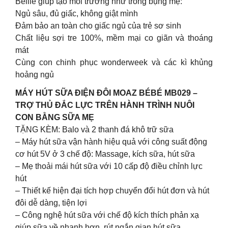
Bellie giúp tạo môi trường như trong bụng mẹ:
Ngủ sâu, đủ giấc, không giật mình
Đảm bảo an toàn cho giấc ngủ của trẻ sơ sinh
Chất liệu sợi tre 100%, mềm mại co giãn và thoáng
mát
Cùng con chinh phục wonderweek và các kì khủng
hoảng ngủ
MÁY HÚT SỮA ĐIỆN ĐÔI MOAZ BÉBÉ MB029 –
TRỢ THỦ ĐẮC LỰC TRÊN HÀNH TRÌNH NUÔI
CON BẰNG SỮA MẸ
TẶNG KÈM: Balo và 2 thanh đá khô trữ sữa
– Máy hút sữa vận hành hiệu quả với công suất động
cơ hút 5V ở 3 chế độ: Massage, kích sữa, hút sữa
– Mẹ thoải mái hút sữa với 10 cấp độ điều chỉnh lực
hút
– Thiết kế hiện đại tích hợp chuyển đổi hút đơn và hút
đôi dễ dàng, tiện lợi
– Công nghệ hút sữa với chế độ kích thích phản xạ
giúp sữa về nhanh hơn, rút ngắn gian hút sữa