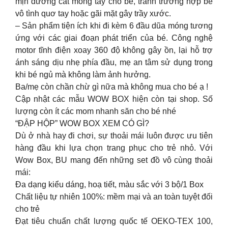
mịn đường cắt móng tay cho bé, tránh trường hợp bé
vô tình quơ tay hoặc gãi mặt gây trầy xước.
– Sản phẩm tiện ích khi đi kèm 6 đầu dũa móng tương
ứng với các giai đoạn phát triển của bé. Công nghệ
motor tĩnh điện xoay 360 độ không gây ồn, lại hỗ trợ
ánh sáng dịu nhẹ phía đầu, mẹ an tâm sử dụng trong
khi bé ngủ mà không làm ảnh hưởng.
Ba/mẹ còn chần chừ gì nữa mà không mua cho bé ạ !
Cập nhật các mẫu WOW BOX hiện còn tại shop. Số
lượng còn ít các mom nhanh săn cho bé nhé
“ĐẬP HỘP” WOW BOX XEM CÓ GÌ?
Dù ở nhà hay đi chơi, sự thoải mái luôn được ưu tiên
hàng đầu khi lựa chọn trang phục cho trẻ nhỏ. Với
Wow Box, BU mang đến những set đồ vô cùng thoải
mái:
Đa dạng kiểu dáng, hoạ tiết, màu sắc với 3 bộ/1 Box
Chất liệu tự nhiên 100%: mềm mại và an toàn tuyệt đối
cho trẻ
Đạt tiêu chuẩn chất lượng quốc tế OEKO-TEX 100,