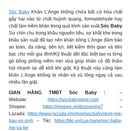
Sóc Baby
Khăn L’Ange không chứa bất cứ hóa chất
gây hại nào từ chất huỳnh quang, formaldehyde hay
chất làm mềm khăn trong quá trình sản xuất.
Sóc Baby
Sự chỉn chu trong khâu nguyên liệu, sự khắt khe trong
khâu sản xuất đã tạo nên khăn bông L’Ange đảm bảo
an toàn, đa năng, tiện lợi, tiết kiệm thời gian và tiền
bạc cho mỗi gia đình!Kỹ thuật dệt đặc biệt tạo ra từng
gò bông phồng mềm mịn vừa giúp khăn có độ thấm
hút nhanh lại dễ khô khi giặt. Kỹ thuật này cũng làm
khăn L’Ange không bị nhăn và xù lông ngay cả sau
nhiều lần giặt.
GIAN HÀNG TMĐT Sóc Baby :
–
Website:
https://socbabystore.com
–
Shopee:
https://shopee.vn/dososinhq7
–
Lazada:
https://www.lazada.vn/shop/socbabystore-me-
bau-so-sinh
– Tiki:
https://tiki.vn/cua-hang/soc-baby-
me-va-be