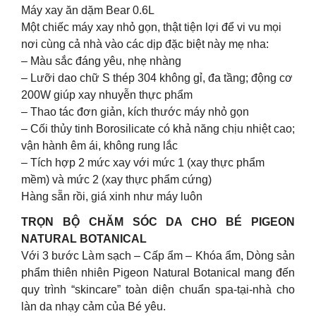
Máy xay ăn dặm Bear 0.6L
Một chiếc máy xay nhỏ gọn, thật tiện lợi để vi vu mọi
nơi cùng cả nhà vào các dịp đặc biệt này mẹ nha:
– Màu sắc đáng yêu, nhẹ nhàng
– Lưỡi dao chữ S thép 304 không gỉ, đa tầng; động cơ
200W giúp xay nhuyễn thực phẩm
– Thao tác đơn giản, kích thước máy nhỏ gọn
– Cối thủy tinh Borosilicate có khả năng chịu nhiệt cao;
vận hành êm ái, không rung lắc
– Tích hợp 2 mức xay với mức 1 (xay thực phẩm
mềm) và mức 2 (xay thực phẩm cứng)
Hàng sẵn rồi, giá xinh như máy luôn
TRỌN BỘ CHĂM SÓC DA CHO BÉ PIGEON
NATURAL BOTANICAL
Với 3 bước Làm sạch – Cấp ẩm – Khóa ẩm, Dòng sản
phẩm thiên nhiên Pigeon Natural Botanical mang đến
quy trình “skincare” toàn diện chuẩn spa-tại-nhà cho
làn da nhạy cảm của Bé yêu.