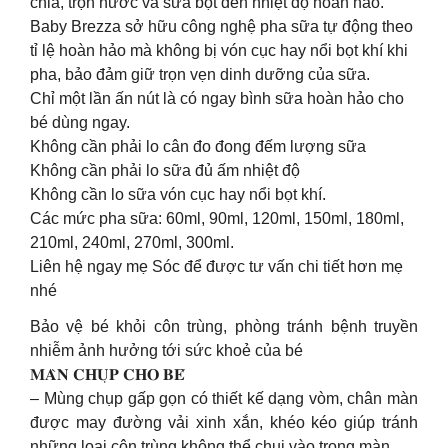
chia, trộn nước và sữa bột đến nhiệt độ hoàn hảo.
️Baby Brezza sở hữu công nghệ pha sữa tự động theo
tỉ lệ hoàn hảo mà không bị vón cục hay nổi bọt khí khi
pha, bảo đảm giữ trọn vẹn dinh dưỡng của sữa.
️Chỉ một lần ấn nút là có ngay bình sữa hoàn hảo cho
bé dùng ngay.
️Không cần phải lo cân đo đong đếm lượng sữa
️Không cần phải lo sữa đủ ấm nhiệt độ
️Không cần lo sữa vón cục hay nổi bọt khí.
Các mức pha sữa: 60ml, 90ml, 120ml, 150ml, 180ml,
210ml, 240ml, 270ml, 300ml.
Liên hệ ngay mẹ Sóc để được tư vấn chi tiết hơn mẹ
nhé
Bảo vệ bé khỏi côn trùng, phòng tránh bệnh truyền
nhiễm ảnh hưởng tới sức khoẻ của bé
𝐌𝐀̀𝐍 𝐂𝐇𝐔̣𝐏 𝐂𝐇𝐎 𝐁𝐄́
– Mùng chụp gấp gọn có thiết kế dạng vòm, chân màn
được may đường vải xinh xắn, khéo kéo giúp tránh
những loại côn trùng không thể chui vào trong màn.