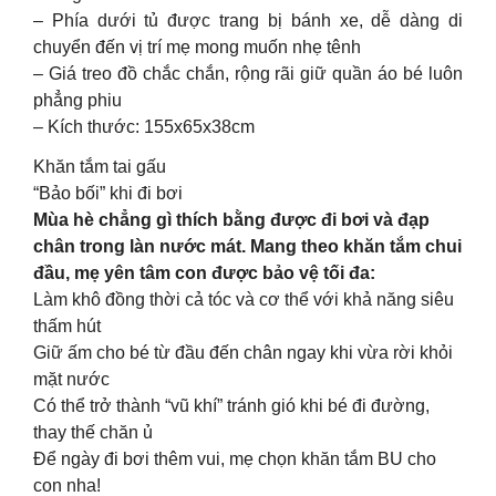
– Phía dưới tủ được trang bị bánh xe, dễ dàng di
chuyển đến vị trí mẹ mong muốn nhẹ tênh
– Giá treo đồ chắc chắn, rộng rãi giữ quần áo bé luôn
phẳng phiu
– Kích thước: 155x65x38cm
Khăn tắm tai gấu
“Bảo bối” khi đi bơi
Mùa hè chẳng gì thích bằng được đi bơi và đạp
chân trong làn nước mát. Mang theo khăn tắm chui
đầu, mẹ yên tâm con được bảo vệ tối đa:
Làm khô đồng thời cả tóc và cơ thể với khả năng siêu
thấm hút
Giữ ấm cho bé từ đầu đến chân ngay khi vừa rời khỏi
mặt nước
Có thể trở thành “vũ khí” tránh gió khi bé đi đường,
thay thế chăn ủ
Để ngày đi bơi thêm vui, mẹ chọn khăn tắm BU cho
con nha!