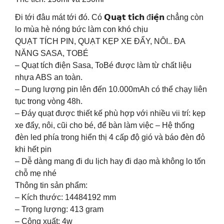
Đi tới đâu mát tới đó. Có 𝗤𝘂𝗮̣𝘁 𝘁𝗶́𝗰𝗵 đ𝗶𝗲̣̂𝗻 chẳng còn
lo mùa hè nóng bức làm con khó chịu
QUẠT TÍCH PIN, QUẠT KẸP XE ĐẨY, NÔI.. ĐA
NĂNG SASA, TOBÉ
– Quạt tích điện Sasa, ToBé được làm từ chất liệu
nhựa ABS an toàn.
– Dung lượng pin lên đến 10.000mAh có thể chạy liên
tục trong vòng 48h.
– Đáy quạt được thiết kế phù hợp với nhiều vii trí: kẹp
xe đẩy, nôi, cũi cho bé, để bàn làm việc – Hệ thống
đèn led phía trong hiển thị 4 cấp độ gió và báo đèn đỏ
khi hết pin
– Dễ dàng mang đi du lịch hay đi dạo mà không lo tốn
chỗ mẹ nhé
Thông tin sản phẩm:
– Kích thước: 14484192 mm
– Trọng lượng: 413 gram
– Công xuất: 4w