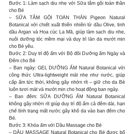
Bước 1: Làm sạch dịu nhẹ với Sữa tắm gội toàn thân
cho Bé
– SỮA TẮM GỘI TOÀN THÂN Pigeon Natural
Botanical với chiết xuất thiên nhiên từ dầu Olive, tinh
dầu Argan và Hoa cúc La Mã, giúp làm sạch dịu nhẹ,
nuôi dưỡng tóc mềm mại và duy trì làn da mướt mịn
cho Bé yêu.
Bước 2: Duy trì độ ẩm với Bộ đôi Dưỡng ẩm Ngày và
Đêm cho Bé
– Ban ngày: GEL DƯỠNG ẨM Natural Botanical với
công thức Ultra-lightweight mát nhẹ như nước, giúp
cấp ẩm tức thời, không gây nhờn rít – giữ cho da Bé
luôn tươi mát và mướt mịn cho hoạt động ban ngày.
– Ban đêm: SỮA DƯỠNG ẨM Natural Botanical
không gây nhờn rít giúp duy trì độ ẩm cả đêm dài, hạn
chế tình trạng mất nước gây khô da vào ban đêm cho
Bé.
Bước 3: Khóa ẩm với Dầu Massage cho Bé
– DẦU MASSAGE Natural Botanical cho Bé được bổ