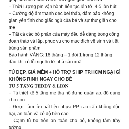
– Thời lượng pin vận hành liên tục lên tới 4-5 lần hút
– Cường độ âm thanh decibel thấp, đảm bảo không
gian yên tĩnh cho giấc ngủ của bé và sự thư giãn cho
mẹ
– Tất cả các bộ phận của máy đều dễ dàng trong công
đoạn tháo và lắp, phục vụ cho mục đích vệ sinh và tiệt
trùng sản phẩm
Bảo hành VÀNG: 18 tháng – 1 đổi 1 trong 12 tháng
đầu khi có lỗi nguồn từ nhà sản xuất
TỦ ĐẸP, GIÁ MỀM + HỖ TRỢ SHIP TP.HCM NGẠI GÌ
KHÔNG RINH NGAY CHO BÉ
𝐓𝐔̉ 𝟓 𝐓𝐀̂̀𝐍𝐆 𝐓𝐄𝐃𝐃𝐘 & 𝐋𝐈𝐎𝐍
– Tủ thiết kế 5 tầng mẹ tha hồ đựng quần áo, đồ dùng
cho con
– Được làm từ chất liệu nhựa PP cao cấp không độc
hại, an toàn và có độ bền cao
– Cạnh tủ bo tròn an toàn cho bé, không làm trầy
tường