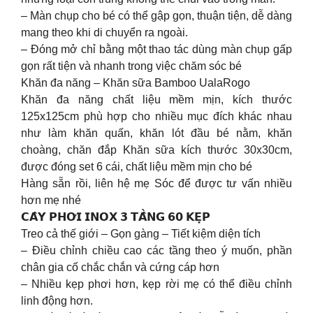
– Màn chụp cho bé có thể gập gọn, thuận tiện, dễ dàng
mang theo khi di chuyển ra ngoài.
– Đóng mở chỉ bằng một thao tác dùng màn chụp gấp
gọn rất tiện và nhanh trong việc chăm sóc bé
Khăn đa năng – Khăn sữa Bamboo UalaRogo
Khăn đa năng chất liệu mềm mịn, kích thước
125x125cm phù hợp cho nhiều mục đích khác nhau
như làm khăn quấn, khăn lót đầu bé nằm, khăn
choàng, chăn đắp Khăn sữa kích thước 30x30cm,
được đóng set 6 cái, chất liệu mềm mịn cho bé
Hàng sẵn rồi, liên hệ mẹ Sóc để được tư vấn nhiều
hơn mẹ nhé
𝗖𝗔̂𝗬 𝗣𝗛𝗢̛𝗜 𝗜𝗡𝗢𝗫 𝟯 𝗧𝗔̂̀𝗡𝗚 𝟲𝟬 𝗞𝗘̣𝗣
Treo cả thế giới – Gọn gàng – Tiết kiệm diện tích
– Điều chỉnh chiều cao các tầng theo ý muốn, phần
chân gia cố chắc chắn và cứng cáp hơn
– Nhiều kẹp phơi hơn, kẹp rời mẹ có thể điều chỉnh
linh động hơn.