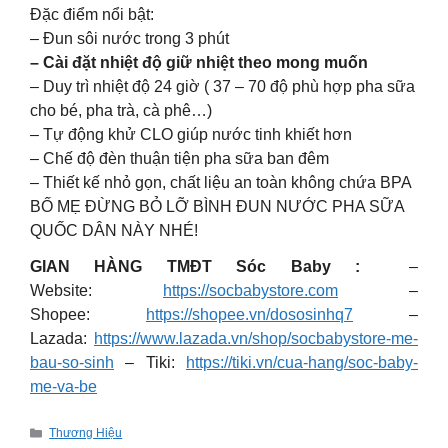
Đặc điểm nổi bật:
– Đun sôi nước trong 3 phút
– Cài đặt nhiệt độ giữ nhiệt theo mong muốn
– Duy trì nhiệt độ 24 giờ ( 37 – 70 độ phù hợp pha sữa
cho bé, pha trà, cà phê…)
– Tự động khử CLO giúp nước tinh khiết hơn
– Chế độ đèn thuận tiện pha sữa ban đêm
– Thiết kế nhỏ gọn, chất liệu an toàn không chứa BPA
BỐ MẸ ĐỪNG BỎ LỠ BÌNH ĐUN NƯỚC PHA SỮA
QUỐC DÂN NÀY NHÉ!
GIAN HÀNG TMĐT Sóc Baby :
–
Website:
https://socbabystore.com
–
Shopee:
https://shopee.vn/dososinhq7
–
Lazada:
https://www.lazada.vn/shop/socbabystore-me-
bau-so-sinh
– Tiki:
https://tiki.vn/cua-hang/soc-baby-
me-va-be
Categories
Thương Hiệu