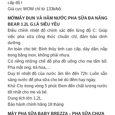
cấp độ I
Giá cực WOW chỉ từ 133k/bộ
MỚIMÁY ĐUN VÀ HÂM NƯỚC PHA SỮA ĐA NĂNG
BEAR 1.2L G.I.Á SIÊU YÊU
Điều chỉnh nhiệt độ chính xác đến từng độ C: Giúp
việc pha sữa công thức chuẩn chỉ, đảm bảo dinh
dưỡng.
An toàn cho bé: Bình thủy tinh cao cấp, dày dặn; nắp
trong bằng inox, không phải nhựa.
Có riêng những chế độ pha đồ uống cho mẹ tẩm bổ:
Pha mật ong, trà hoa,…
Duy trì nhiệt độ của nước ấm lên đến 72h: Luôn sẵn
sàng nước để pha sữa cho bé dù đêm hay ngày.
Khử Clo trong vòng 5 phút: Đem đến chất lượng nước
tốt nhất cho mẹ và bé.
Dung tích lớn 1,2L.
Bảo hành chính hãng 18 tháng
MÁY PHA SỮA BABY BREZZA – PHA SỮA CHƯA