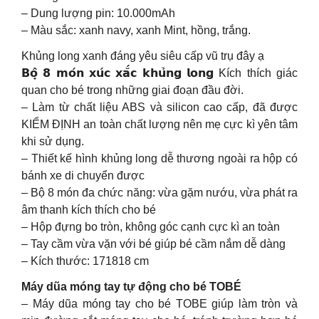
– Dung lượng pin: 10.000mAh
– Màu sắc: xanh navy, xanh Mint, hồng, trắng.
Khủng long xanh đáng yêu siêu cấp vũ trụ đây ạ
𝗕𝗼̣̂ 𝟴 𝗺𝗼́𝗻 𝘅𝘂́𝗰 𝘅𝗮̆́𝗰 𝗸𝗵𝘂̉𝗻𝗴 𝗹𝗼𝗻𝗴 Kích thích giác
quan cho bé trong những giai đoạn đầu đời.
– Làm từ chất liệu ABS và silicon cao cấp, đã được
KIỂM ĐỊNH an toàn chất lượng nên mẹ cực kì yên tâm
khi sử dụng.
– Thiết kế hình khủng long dễ thương ngoài ra hộp có
bánh xe di chuyển được
– Bộ 8 món đa chức năng: vừa gặm nướu, vừa phát ra
âm thanh kích thích cho bé
– Hộp đựng bo tròn, không góc cạnh cực kì an toàn
– Tay cầm vừa vặn với bé giúp bé cầm nắm dễ dàng
– Kích thước: 171818 cm
Máy dũa móng tay tự động cho bé TOBÉ
– Máy dũa móng tay cho bé TOBE giúp làm tròn và