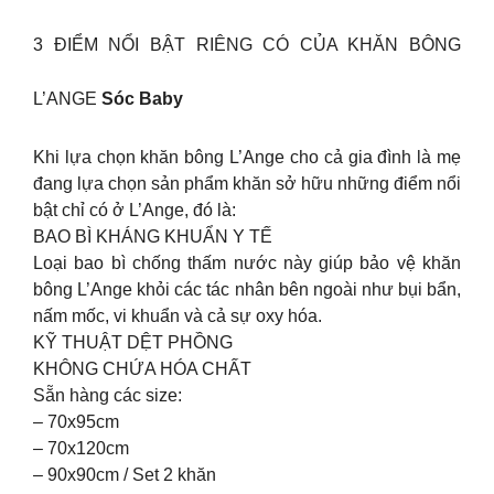
3 ĐIỂM NỔI BẬT RIÊNG CÓ CỦA KHĂN BÔNG
L’ANGE
Sóc Baby
Khi lựa chọn khăn bông L’Ange cho cả gia đình là mẹ
đang lựa chọn sản phẩm khăn sở hữu những điểm nổi
bật chỉ có ở L’Ange, đó là:
BAO BÌ KHÁNG KHUẨN Y TẾ
Loại bao bì chống thấm nước này giúp bảo vệ khăn
bông L’Ange khỏi các tác nhân bên ngoài như bụi bẩn,
nấm mốc, vi khuẩn và cả sự oxy hóa.
KỸ THUẬT DỆT PHỒNG
KHÔNG CHỨA HÓA CHẤT
Sẵn hàng các size:
– 70x95cm
– 70x120cm
– 90x90cm / Set 2 khăn