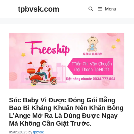
Skip
tpbvsk.com
to
Menu
content
Sóc Baby Vì Được Đóng Gói Bằng
Bao Bì Kháng Khuẩn Nên Khăn Bông
L’Ange Mở Ra Là Dùng Được Ngay
Mà Không Cần Giặt Trước.
05/05/2025
by
tpbvsk