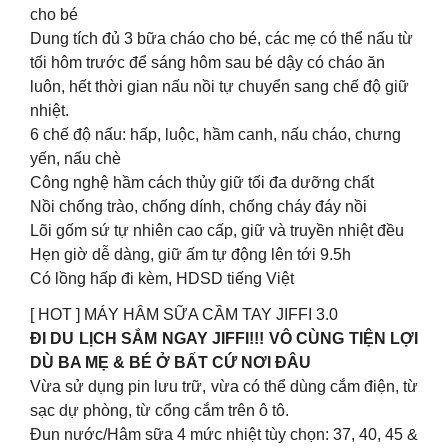
cho bé
Dung tích đủ 3 bữa cháo cho bé, các mẹ có thể nấu từ
tối hôm trước để sáng hôm sau bé dậy có cháo ăn
luôn, hết thời gian nấu nồi tự chuyển sang chế độ giữ
nhiệt.
6 chế độ nấu: hấp, luộc, hầm canh, nấu cháo, chưng
yến, nấu chè
Công nghệ hầm cách thủy giữ tối đa dưỡng chất
Nồi chống trào, chống dính, chống cháy đáy nồi
Lõi gốm sứ tự nhiên cao cấp, giữ và truyền nhiệt đều
Hẹn giờ dễ dàng, giữ ấm tự động lên tới 9.5h
Có lồng hấp đi kèm, HDSD tiếng Việt
[ HOT ] MÁY HÂM SỮA CẦM TAY JIFFI 3.0
ĐI DU LỊCH SẮM NGAY JIFFI!!! VÔ CÙNG TIỆN LỢI
DÙ BA MẸ & BÉ Ở BẤT CỨ NƠI ĐÂU
Vừa sử dụng pin lưu trữ, vừa có thể dùng cắm điện, từ
sạc dự phòng, từ cổng cắm trên ô tô.
Đun nước/Hâm sữa 4 mức nhiệt tùy chọn: 37, 40, 45 &