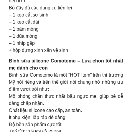
đến lớn.
Bộ đầy đủ các dụng cụ tiện lợi :
– 1 kéo cắt sơ sinh
– 1 kéo cắt dài
– 1 bấm móng
– 1 dũa móng
– 1 nhíp gắp
+ hộp đựng xinh xắn vệ sinh
Bình sữa silicone Comotomo – Lựa chọn tốt nhất
mẹ dành cho con
Bình sữa Comotomo là một “HOT Item” trên thị trường
Mỹ nói riêng và trên thế giới nói chung nhờ những ưu
điểm vượt trội như:
Mô phỏng chân thực nhất bầu ngực mẹ, giúp bé dễ
dàng chấp nhận.
Chất liệu silicone cao cấp, an toàn.
Ít phụ kiện, lắp ráp dễ dàng.
Độ bền sản phẩm cực tốt.
Thể tích: 150ml và 250ml