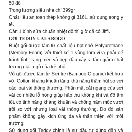
50 độ
Trọng lượng siêu nhẹ chỉ 399gr
Chất liệu an toàn thép không gỉ 316L, sử dụng trong y
tế.
Cần 1 bình sữa chuẩn nhiệt độ thì giờ đã có Jiffi.
𝐆𝐎̂́𝐈 𝐓𝐄𝐃𝐃𝐘 𝐔𝐀𝐋𝐀𝐑𝐎𝐆𝐎
Ruột gối được làm từ chất liệu bọt nhớ Polyurethane
(Memory Foam) với thiết kế 1 vùng lõm vừa phải để
tránh tình trạng méo và bẹp đầu xảy ra làm giảm chất
lượng giấc ngủ của trẻ nhỏ.
Vỏ gối được làm từ Sợi tre (Bamboo Organic) kết hợp
với Cotton kháng khuẩn tăng khả năng thấm hút so với
các loại vải thông thường. Phần mặt cắt ngang của sợi
vải có nhiều lỗ hổng giúp hấp thụ không khí và độ ẩm
tốt, có tính năng kháng khuẩn và chống nấm mốc vượt
trội so với nhưng loại vài thông thường. Do đó sản
phẩm không gây kích ứng da và thân thiện với môi
trường.
Sử dụng gối Teddy chính là sự đầu tư đúng đắn và