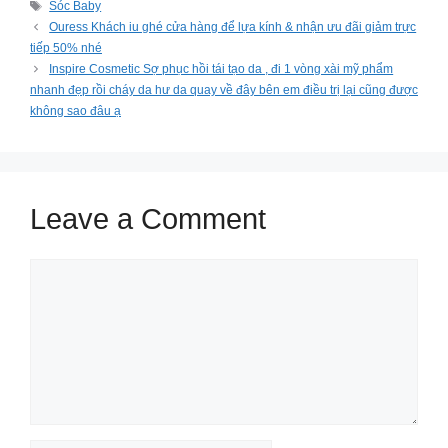
Tags
Sóc Baby
Ouress Khách iu ghé cửa hàng để lựa kính & nhận ưu đãi giảm trực
tiếp 50% nhé
Inspire Cosmetic Sợ phục hồi tái tạo da , đi 1 vòng xài mỹ phẩm
nhanh đẹp rồi cháy da hư da quay về đây bên em điều trị lại cũng được
không sao đâu ạ
Leave a Comment
Comment