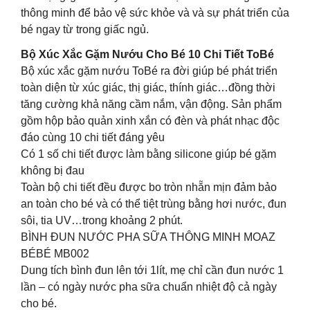
thông minh để bảo vệ sức khỏe và và sự phát triển của
bé ngay từ trong giấc ngủ.
Bộ Xúc Xắc Gặm Nướu Cho Bé 10 Chi Tiết ToBé
Bộ xúc xắc gặm nướu ToBé ra đời giúp bé phát triển
toàn diện từ xúc giác, thị giác, thính giác…đồng thời
tăng cường khả năng cầm nắm, vận động. Sản phẩm
gồm hộp bảo quản xinh xắn có đèn và phát nhạc độc
đáo cùng 10 chi tiết đáng yêu
Có 1 số chi tiết được làm bằng silicone giúp bé gặm
không bị đau
Toàn bộ chi tiết đều được bo tròn nhẵn mịn đảm bảo
an toàn cho bé và có thể tiệt trùng bằng hơi nước, đun
sôi, tia UV…trong khoảng 2 phút.
BÌNH ĐUN NƯỚC PHA SỮA THÔNG MINH MOAZ
BÉBÉ MB002
Dung tích bình đun lên tới 1lít, mẹ chỉ cần đun nước 1
lần – có ngày nước pha sữa chuẩn nhiệt độ cả ngày
cho bé.