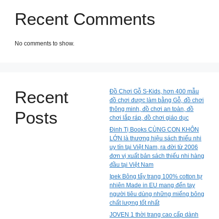
Recent Comments
No comments to show.
Recent
Đồ Chơi Gỗ S-Kids, hơn 400 mẫu
đồ chơi được làm bằng Gỗ, đồ chơi
thông minh, đồ chơi an toàn, đồ
Posts
chơi lắp ráp, đồ chơi giáo dục
Đinh Tị Books CÙNG CON KHÔN
LỚN là thương hiệu sách thiếu nhi
uy tín tại Việt Nam, ra đời từ 2006
đơn vị xuất bản sách thiếu nhi hàng
đầu tại Việt Nam
Ipek Bông tẩy trang 100% cotton tự
nhiên Made in EU mang đến tay
người tiêu dùng những miếng bông
chất lượng tốt nhất
JOVEN 1 thời trang cao cấp dành