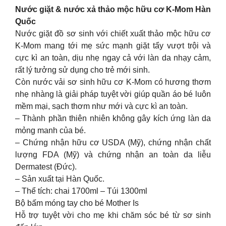
Nước giặt & nước xả thảo mộc hữu cơ K-Mom Hàn
Quốc
Nước giặt đồ sơ sinh với chiết xuất thảo mộc hữu cơ
K-Mom mang tới mẹ sức mạnh giặt tẩy vượt trội và
cực kì an toàn, dịu nhẹ ngay cả với làn da nhạy cảm,
rất lý tưởng sử dụng cho trẻ mới sinh.
Còn nước vải sơ sinh hữu cơ K-Mom có hương thơm
nhẹ nhàng là giải pháp tuyệt vời giúp quần áo bé luôn
mềm mại, sạch thơm như mới và cực kì an toàn.
– Thành phần thiên nhiên không gây kích ứng làn da
mỏng manh của bé.
– Chứng nhận hữu cơ USDA (Mỹ), chứng nhận chất
lượng FDA (Mỹ) và chứng nhận an toàn da liễu
Dermatest (Đức).
– Sản xuất tại Hàn Quốc.
– Thể tích: chai 1700ml – Túi 1300ml
Bộ bấm móng tay cho bé Mother Is
Hỗ trợ tuyệt vời cho mẹ khi chăm sóc bé từ sơ sinh