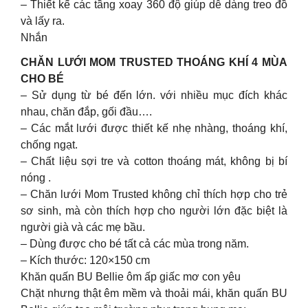
– Thiết kế các tầng xoay 360 độ giúp dễ dàng treo đồ
và lấy ra.
Nhắn
CHĂN LƯỚI MOM TRUSTED THOÁNG KHÍ 4 MÙA
CHO BÉ
– Sử dụng từ bé đến lớn. với nhiều mục đích khác
nhau, chăn đắp, gối đầu….
– Các mắt lưới được thiết kế nhẹ nhàng, thoáng khí,
chống ngạt.
– Chất liệu sợi tre và cotton thoáng mát, không bị bí
nóng .
– Chăn lưới Mom Trusted không chỉ thích hợp cho trẻ
sơ sinh, mà còn thích hợp cho người lớn đặc biệt là
người già và các mẹ bầu.
– Dùng được cho bé tất cả các mùa trong năm.
– Kích thước: 120×150 cm
Khăn quấn BU Bellie ôm ấp giấc mơ con yêu
Chặt nhưng thật êm mềm và thoải mái, khăn quấn BU