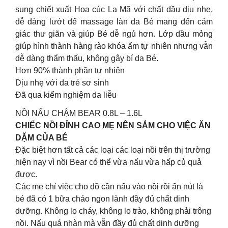
sung chiết xuất Hoa cúc La Mã với chất dầu dịu nhẹ,
dễ dàng lướt để massage làn da Bé mang đến cảm
giác thư giãn và giúp Bé dễ ngủ hơn. Lớp dầu mỏng
giúp hình thành hàng rào khóa ẩm tự nhiên nhưng vẫn
dễ dàng thẩm thấu, không gây bí da Bé.
Hơn 90% thành phần tự nhiên
Dịu nhẹ với da trẻ sơ sinh
Đã qua kiểm nghiệm da liễu
NỒI NẤU CHẬM BEAR 0.8L – 1.6L
CHIẾC NỒI ĐỈNH CAO MẸ NÊN SẮM CHO VIỆC ĂN
DẶM CỦA BÉ
Đặc biệt hơn tất cả các loại các loại nồi trên thị trường
hiện nay vì nồi Bear có thể vừa nấu vừa hấp củ quả
được.
Các mẹ chỉ việc cho đồ cần nấu vào nồi rồi ấn nút là
bé đã có 1 bữa cháo ngon lành đầy đủ chất dinh
dưỡng. Không lo cháy, không lo trào, không phải trông
nồi. Nấu quá nhàn mà vẫn đầy đủ chất dinh dưỡng