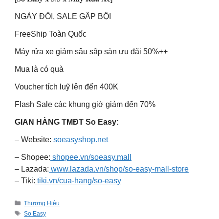
NGÀY ĐÔI, SALE GẤP BỘI
FreeShip Toàn Quốc
Máy rửa xe giảm sâu sập sàn ưu đãi 50%++
Mua là có quà
Voucher tích luỹ lên đến 400K
Flash Sale các khung giờ giảm đến 70%
GIAN HÀNG TMĐT So Easy:
– Website:
soeasyshop.net
– Shopee:
shopee.vn/soeasy.mall
– Lazada:
www.lazada.vn/shop/so-easy-mall-store
– Tiki:
tiki.vn/cua-hang/so-easy
Categories
Thương Hiệu
Tags
So Easy