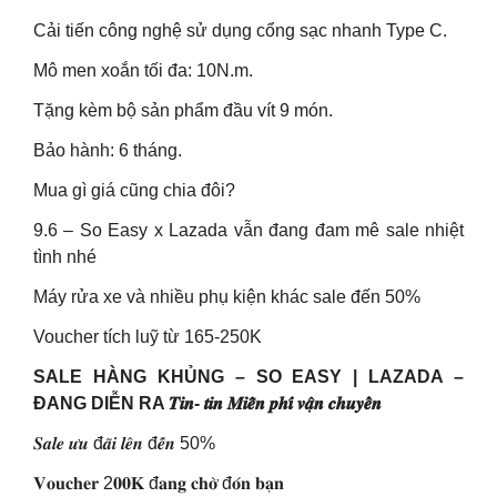
Cải tiến công nghệ sử dụng cổng sạc nhanh Type C.
Mô men xoắn tối đa: 10N.m.
Tặng kèm bộ sản phẩm đầu vít 9 món.
Bảo hành: 6 tháng.
Mua gì giá cũng chia đôi?
9.6 – So Easy x Lazada vẫn đang đam mê sale nhiệt
tình nhé
Máy rửa xe và nhiều phụ kiện khác sale đến 50%
Voucher tích luỹ từ 165-250K
SALE HÀNG KHỦNG – SO EASY | LAZADA –
ĐANG DIỄN RA 𝑻𝒊𝒏- 𝒕𝒊𝒏 𝑴𝒊𝒆̂̃𝒏 𝒑𝒉𝒊́ 𝒗𝒂̣̂𝒏 𝒄𝒉𝒖𝒚𝒆̂̉𝒏
𝑺𝒂𝒍𝒆 𝒖̛𝒖 đ𝒂̃𝒊 𝒍𝒆̂𝒏 đ𝒆̂́𝒏 50%
𝐕𝐨𝐮𝐜𝐡𝐞𝐫 2𝟎𝟎𝐊 đ𝐚𝐧𝐠 𝐜𝐡𝐨̛̀ đ𝐨́𝐧 𝐛𝐚̣𝐧