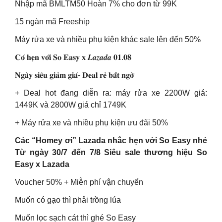
Nhập mã BMLTM50 Hoàn 7% cho đơn từ 99K
15 ngàn mã Freeship
Máy rửa xe và nhiều phụ kiện khác sale lên đến 50%
𝐂𝐨́ 𝐡𝐞̣𝐧 𝐯𝐨̛́𝐢 𝐒𝐨 𝐄𝐚𝐬𝐲 𝐱 𝑳𝒂𝒛𝒂𝒅𝒂 𝟎𝟏.𝟎𝟖
𝐍𝐠𝐚̀𝐲 𝐬𝐢𝐞̂𝐮 𝐠𝐢𝐚̉𝐦 𝐠𝐢𝐚́- 𝐃𝐞𝐚𝐥 𝐫𝐞̉ 𝐛𝐚̂́𝐭 𝐧𝐠𝐨̛̀
+ Deal hot đang diễn ra: máy rửa xe 2200W giá:
1449K và 2800W giá chỉ 1749K
+ Máy rửa xe và nhiều phụ kiện ưu đãi 50%
Các “Homey ơi” Lazada nhắc hẹn với So Easy nhé
Từ ngày 30/7 đến 7/8 Siêu sale thương hiệu So
Easy x Lazada
Voucher 50% + Miễn phí vận chuyển
Muốn có gạo thì phải trồng lúa
Muốn lọc sạch cát thì ghé So Easy