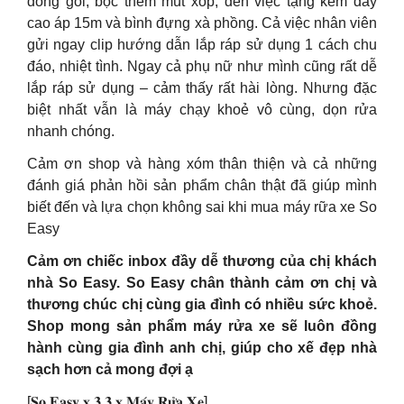
đóng gói, bọc thêm mút xốp, đến việc tặng kèm dây
cao áp 15m và bình đựng xà phồng. Cả việc nhân viên
gửi ngay clip hướng dẫn lắp ráp sử dụng 1 cách chu
đáo, nhiệt tình. Ngay cả phụ nữ như mình cũng rất dễ
lắp ráp sử dụng – cảm thấy rất hài lòng. Nhưng đặc
biệt nhất vẫn là máy chạy khoẻ vô cùng, dọn rửa
nhanh chóng.
Cảm ơn shop và hàng xóm thân thiện và cả những
đánh giá phản hồi sản phẩm chân thật đã giúp mình
biết đến và lựa chọn không sai khi mua máy rữa xe So
Easy
Cảm ơn chiếc inbox đầy dễ thương của chị khách
nhà So Easy. So Easy chân thành cảm ơn chị và
thương chúc chị cùng gia đình có nhiều sức khoẻ.
Shop mong sản phẩm máy rửa xe sẽ luôn đồng
hành cùng gia đình anh chị, giúp cho xế đẹp nhà
sạch hơn cả mong đợi ạ
[𝐒𝐨 𝐄𝐚𝐬𝐲 𝐱 𝟑.𝟑 𝐱 𝐌𝐚́𝐲 𝐑𝐮̛̉𝐚 𝐗𝐞]