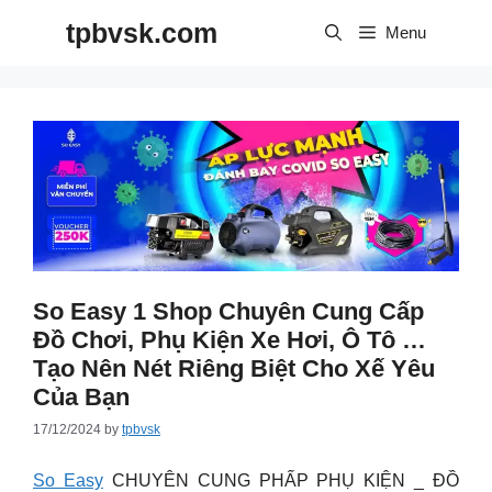
Skip
tpbvsk.com
to
Menu
content
So Easy 1 Shop Chuyên Cung Cấp
Đồ Chơi, Phụ Kiện Xe Hơi, Ô Tô …
Tạo Nên Nét Riêng Biệt Cho Xế Yêu
Của Bạn
17/12/2024
by
tpbvsk
So Easy
CHUYÊN CUNG PHẤP PHỤ KIỆN _ ĐỒ