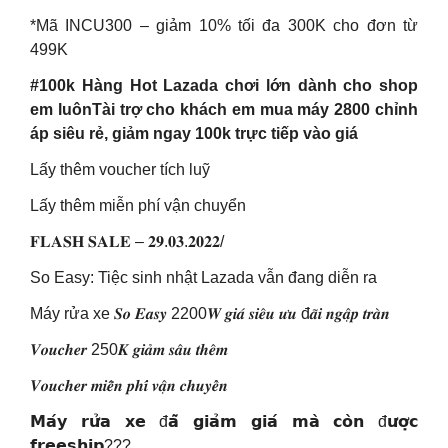
*Mã INCU300 – giảm 10% tối đa 300K cho đơn từ
499K
#100k Hàng Hot Lazada chơi lớn dành cho shop
em luônTài trợ cho khách em mua máy 2800 chỉnh
áp siêu rẻ, giảm ngay 100k trực tiếp vào giá
Lấy thêm voucher tích luỹ
Lấy thêm miễn phí vận chuyển
𝐅𝐋𝐀𝐒𝐇 𝐒𝐀𝐋𝐄 – 𝟐𝟗.𝟎𝟑.𝟐𝟎𝟐𝟐/
So Easy: Tiệc sinh nhật Lazada vẫn đang diễn ra
Máy rửa xe 𝑺𝒐 𝑬𝒂𝒔𝒚 2200𝑾 𝒈𝒊𝒂́ 𝒔𝒊𝒆̂𝒖 𝒖̛𝒖 đ𝒂̃𝒊 𝒏𝒈𝒂̣̂𝒑 𝒕𝒓𝒂̀𝒏
𝑽𝒐𝒖𝒄𝒉𝒆𝒓 250𝑲 𝒈𝒊𝒂̉𝒎 𝒔𝒂̂𝒖 𝒕𝒉𝒆̂𝒎
𝑽𝒐𝒖𝒄𝒉𝒆𝒓 𝒎𝒊𝒆̂̃𝒏 𝒑𝒉𝒊́ 𝒗𝒂̣̂𝒏 𝒄𝒉𝒖𝒚𝒆̂̉𝒏
𝗠𝗮́𝘆 𝗿𝘂̛̉𝗮 𝘅𝗲 đ𝗮̃ 𝗴𝗶𝗮̉𝗺 𝗴𝗶𝗮́ 𝗺𝗮̀ 𝗰𝗼̀𝗻 đ𝘂̛𝗼̛̣𝗰
𝗳𝗿𝗲𝗲𝘀𝗵𝗶𝗽???