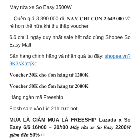
Máy rửa xe So Easy 3500W
– Quên giá 3.890.000 đi, 𝐍𝐀𝐘 𝐂𝐇𝐈̉ 𝐂𝐎̀𝐍 𝟐.𝟔𝟒𝟗.𝟎𝟎𝟎 và
rẻ hơn thế nữa khi thu thập voucher
6.6 chỉ 1 ngày duy nhất sale hết nấc cùng Shopee So
Easy Mall
Săn hàng chính hãng và nhận quà tại đây:
shopee.vn?
9K3sXmtjXc
𝐕𝐨𝐮𝐜𝐡𝐞𝐫 𝟑𝟎𝐊 𝐜𝐡𝐨 đ𝐨̛𝐧 𝐡𝐚̀𝐧𝐠 𝐭𝐮̛̀ 𝟏𝟐𝟎𝟎𝐊
𝐕𝐨𝐮𝐜𝐡𝐞𝐫 𝟓𝟎𝐊 𝐜𝐡𝐨 đ𝐨̛𝐧 𝐡𝐚̀𝐧𝐠 𝐭𝐮̛̀ 𝟐𝟎𝟎𝟎𝐊
Hàng ngàn mã Freeship
Flash sale vào lúc 21h cực hot
MUA LÀ GIẢM MUA LÀ FREESHIP Lazada x So
Easy 6/6 16ℎ00 – 20ℎ00 𝑀𝑎́𝑦 𝑟𝑢̛̉𝑎 𝑥𝑒 𝑆𝑜 𝐸𝑎𝑠𝑦 2200𝑊
𝑔𝑖𝑎̉𝑚 đ𝑒̂́𝑛 50%++