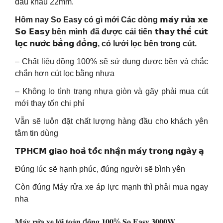
đầu khẩu 22mm.
Hôm nay So Easy có gì mới Các dòng 𝗺𝗮́𝘆 𝗿𝘂̛̉𝗮 𝘅𝗲
𝗦𝗼 𝗘𝗮𝘀𝘆 bên mình đã được cải tiến 𝘁𝗵𝗮𝘆 𝘁𝗵𝗲̂́ 𝗰𝘂́𝘁
𝗹𝗼̣𝗰 𝗻𝘂̛𝗼̛́𝗰 𝗯𝗮̆̀𝗻𝗴 đ𝗼̂̀𝗻𝗴, có lưới lọc bên trong cút.
– Chất liệu đồng 100% sẽ sử dụng được bền và chắc
chắn hơn cút lọc bằng nhựa
– Không lo tình trạng nhựa giòn và gãy phải mua cút
mới thay tốn chi phí
Vẫn sẽ luôn đặt chất lượng hàng đầu cho khách yên
tâm tin dùng
𝗧𝗣𝗛𝗖𝗠 𝗴𝗶𝗮𝗼 𝗵𝗼𝗮̉ 𝘁𝗼̂́𝗰 𝗻𝗵𝗮̣̂𝗻 𝗺𝗮́𝘆 𝘁𝗿𝗼𝗻𝗴 𝗻𝗴𝗮̀𝘆 𝗮̣
Đúng lúc sẽ hạnh phúc, đúng người sẽ bình yên
Còn đúng Máy rửa xe áp lực mạnh thì phải mua ngay
nha
𝐌𝐚́𝐲 𝐫𝐮̛̉𝐚 𝐱𝐞 𝐥𝐨̃𝐢 𝐭𝐨𝐚̀𝐧 đ𝐨̂̀𝐧𝐠 𝟏𝟎𝟎% 𝐒𝐨 𝐄𝐚𝐬𝐲 𝟑𝟎𝟎𝟎𝐖