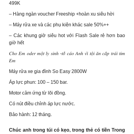
499K
– Hàng ngàn voucher Freeship +hoàn xu siêu hời
– Máy rửa xe và các phụ kiện khác sale 50%++
– Các khung giờ siêu hot với Flash Sale rẻ hơn bao
giờ hết
𝐶ℎ𝑜 𝐸𝑚 𝑜𝑑𝑒𝑟 𝑚𝑜̣̂𝑡 𝑙𝑦 𝑠𝑖𝑛ℎ -𝑡𝑜̂́ 𝑐𝑎́𝑜 𝐴𝑛ℎ 𝑣𝑖̀ 𝑡𝑜̣̂𝑖 𝑎̆𝑛 𝑐𝑎̆́𝑝 𝑡𝑟𝑎́𝑖 𝑡𝑖𝑚
𝐸𝑚
Máy rửa xe gia đình So Easy 2800W
Áp lực phun: 100 – 150 bar.
Motor cảm ứng từ lõi đồng.
Có nút điều chỉnh áp lực nước.
Bảo hành: 12 tháng.
Chúc anh trong túi có kẹo, trong thẻ có tiền Trong