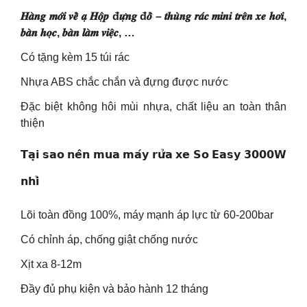
𝑯𝒂̀𝒏𝒈 𝒎𝒐̛́𝒊 𝒗𝒆̂̀ 𝒂̣ 𝑯𝒐̣̂𝒑 đ𝒖̛̣𝒏𝒈 đ𝒐̂̀ – 𝒕𝒉𝒖̀𝒏𝒈 𝒓𝒂́𝒄 𝒎𝒊𝒏𝒊 𝒕𝒓𝒆̂𝒏 𝒙𝒆 𝒉𝒐̛𝒊,
𝒃𝒂̀𝒏 𝒉𝒐̣𝒄, 𝒃𝒂̀𝒏 𝒍𝒂̀𝒎 𝒗𝒊𝒆̣̂𝒄, …
Có tặng kèm 15 túi rác
Nhựa ABS chắc chắn và đựng được nước
Đặc biệt không hôi mùi nhựa, chất liệu an toàn thân
thiện
𝗧𝗮̣𝗶 𝘀𝗮𝗼 𝗻𝗲̂𝗻 𝗺𝘂𝗮 𝗺𝗮́𝘆 𝗿𝘂̛̉𝗮 𝘅𝗲 𝗦𝗼 𝗘𝗮𝘀𝘆 𝟯𝟬𝟬𝟬𝗪
𝗻𝗵𝗶̉
Lõi toàn đồng 100%, máy mạnh áp lực từ 60-200bar
Có chỉnh áp, chống giật chống nước
Xịt xa 8-12m
Đầy đủ phụ kiện và bảo hành 12 tháng