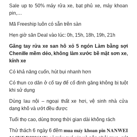
Sale up to 50% máy rửa xe, bạt phủ xe, máy khoan
pin,…
Mã Freeship luôn có sẵn trên sàn
Hẹn giờ săn Deal vào lúc: 0h, 15h, 18h, 19h, 21h
Găng tay rửa xe san hô xỏ 5 ngón Làm bằng sợi
Chenille mềm dẻo, không làm xước bề mặt sơn xe,
kính xe
Có khả năng cuốn, hút bụi nhanh hơn
Có thun co dãn ở cổ tay để cố định găng không bị tuột
khi sử dụng
Dùng lau nội – ngoại thất xe hơi, vệ sinh nhà cửa
dạng khô và ướt đều được
Tuổi thọ cao, dùng trong thời gian dài không rách
Thử thách 6 ngày 6 đêm 𝐦𝐮𝐚 𝐦𝐚́𝐲 𝐤𝐡𝐨𝐚𝐧 𝐩𝐢𝐧 𝐍𝐀𝐍𝐖𝐄𝐈