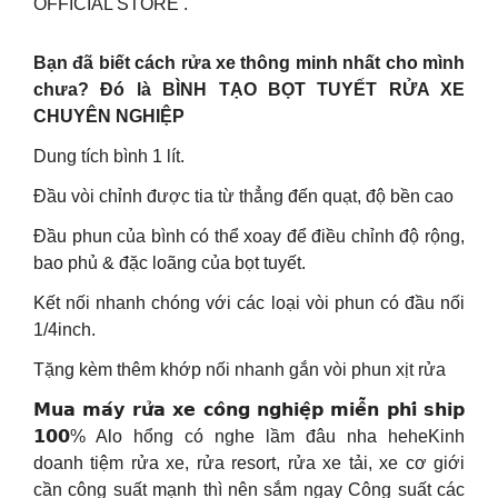
OFFICIAL STORE .
Bạn đã biết cách rửa xe thông minh nhất cho mình
chưa? Đó là BÌNH TẠO BỌT TUYẾT RỬA XE
CHUYÊN NGHIỆP
Dung tích bình 1 lít.
Đầu vòi chỉnh được tia từ thẳng đến quạt, độ bền cao
Đầu phun của bình có thể xoay để điều chỉnh độ rộng,
bao phủ & đặc loãng của bọt tuyết.
Kết nối nhanh chóng với các loại vòi phun có đầu nối
1/4inch.
Tặng kèm thêm khớp nối nhanh gắn vòi phun xịt rửa
𝗠𝘂𝗮 𝗺𝗮́𝘆 𝗿𝘂̛̉𝗮 𝘅𝗲 𝗰𝗼̂𝗻𝗴 𝗻𝗴𝗵𝗶𝗲̣̂𝗽 𝗺𝗶𝗲̂̃𝗻 𝗽𝗵𝗶́ 𝘀𝗵𝗶𝗽
𝟭𝟬𝟬% Alo hổng có nghe lầm đâu nha heheKinh
doanh tiệm rửa xe, rửa resort, rửa xe tải, xe cơ giới
cần công suất mạnh thì nên sắm ngay Công suất các