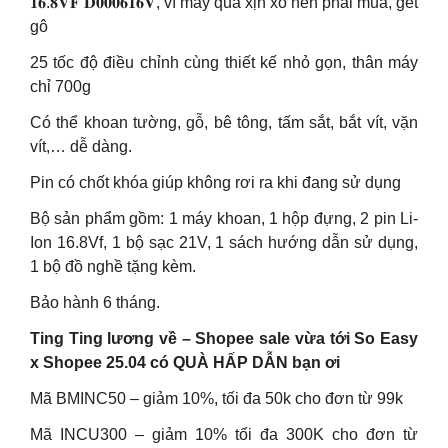
𝟏𝟔.𝟖𝐕𝐅 𝐃𝟎𝟎𝟎𝟔𝟏𝟔𝐕, vì máy quá xịn xò nên phải mua, gét
gô
25 tốc độ điều chỉnh cùng thiết kế nhỏ gọn, thân máy
chỉ 700g
Có thể khoan tường, gỗ, bê tông, tấm sắt, bắt vít, vặn
vít,… dễ dàng.
Pin có chốt khóa giúp không rơi ra khi đang sử dụng
Bộ sản phẩm gồm: 1 máy khoan, 1 hộp đựng, 2 pin Li-
Ion 16.8Vf, 1 bộ sạc 21V, 1 sách hướng dẫn sử dụng,
1 bộ đồ nghề tặng kèm.
Bảo hành 6 tháng.
Ting Ting lương về – Shopee sale vừa tới So Easy
x Shopee 25.04 có QUÀ HẤP DẪN bạn ơi
Mã BMINC50 – giảm 10%, tối đa 50k cho đơn từ 99k
Mã INCU300 – giảm 10% tối đa 300K cho đơn từ