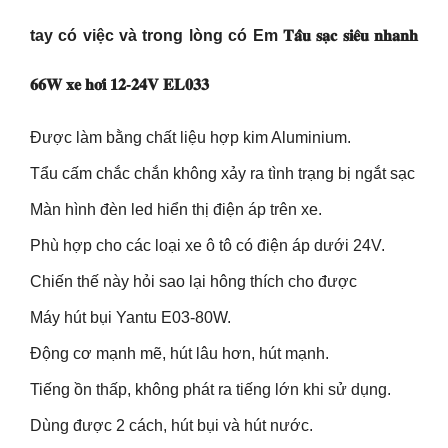
tay có việc và trong lòng có Em 𝐓𝐚̂̉𝐮 𝐬𝐚̣𝐜 𝐬𝐢𝐞̂𝐮 𝐧𝐡𝐚𝐧𝐡
𝟔𝟔𝐖 𝐱𝐞 𝐡𝐨̛𝐢 𝟏𝟐-𝟐𝟒𝐕 𝐄𝐋𝟎𝟑𝟑
Được làm bằng chất liệu hợp kim Aluminium.
Tẩu cấm chắc chắn không xảy ra tình trạng bị ngắt sạc
Màn hình đèn led hiển thị điện áp trên xe.
Phù hợp cho các loại xe ô tô có điện áp dưới 24V.
Chiến thế này hỏi sao lại hông thích cho được
Máy hút bụi Yantu E03-80W.
Động cơ mạnh mẽ, hút lâu hơn, hút mạnh.
Tiếng ồn thấp, không phát ra tiếng lớn khi sử dụng.
Dùng được 2 cách, hút bụi và hút nước.