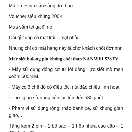
Mã Freeship sẵn sàng đợi bạn
Voucher siêu khủng 200K
Mua sắm tẹt ga đi nè
Cái gì cũng có măt trái – mặt phải
Nhưng chỉ có mặt hàng này là chờ khách chốt đơnnnn
𝐌𝐚́𝐲 𝐬𝐢𝐞̂́𝐭 𝐛𝐮𝐥𝐨𝐧𝐠 𝐩𝐢𝐧 𝐤𝐡𝐨̂𝐧𝐠 𝐜𝐡𝐨̂̉𝐢 𝐭𝐡𝐚𝐧 𝐍𝐀𝐍𝐖𝐄𝐈 𝟓𝟐𝟖𝐓𝐕
· Máy sử dụng động cơ từ lõi đồng, lực siết mô men
xoắn: 600N.M.
· Máy có 3 chế độ cò điều tốc, nút đảo chiều linh hoạt
· Thời gian sử dụng liên tục lên đến 580 phút.
· Phạm vi sử dụng rộng: tháo bánh xe, sử khung giàn
giáo,…
Tặng kèm 2 pin – 1 bộ sạc – 1 hộp nhựa cao cấp – 1