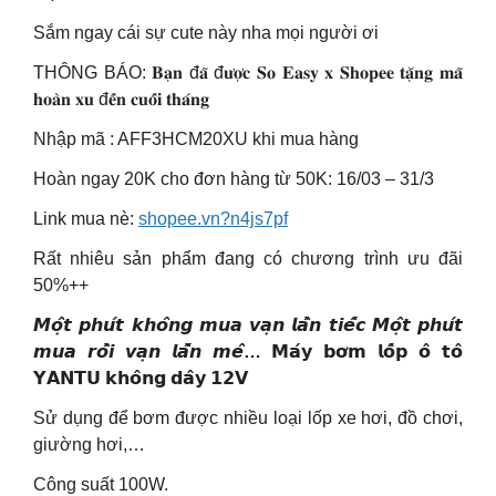
Sắm ngay cái sự cute này nha mọi người ơi
THÔNG BÁO: 𝐁𝐚̣𝐧 đ𝐚̃ đ𝐮̛𝐨̛̣𝐜 𝐒𝐨 𝐄𝐚𝐬𝐲 𝐱 𝐒𝐡𝐨𝐩𝐞𝐞 𝐭𝐚̣̆𝐧𝐠 𝐦𝐚̃
𝐡𝐨𝐚̀𝐧 𝐱𝐮 đ𝐞̂́𝐧 𝐜𝐮𝐨̂́𝐢 𝐭𝐡𝐚́𝐧𝐠
Nhập mã : AFF3HCM20XU khi mua hàng
Hoàn ngay 20K cho đơn hàng từ 50K: 16/03 – 31/3
Link mua nè:
shopee.vn?n4js7pf
Rất nhiêu sản phẩm đang có chương trình ưu đãi
50%++
𝙈𝙤̣̂𝙩 𝙥𝙝𝙪́𝙩 𝙠𝙝𝙤̂𝙣𝙜 𝙢𝙪𝙖 𝙫𝙖̣𝙣 𝙡𝙖̂̀𝙣 𝙩𝙞𝙚̂́𝙘 𝙈𝙤̣̂𝙩 𝙥𝙝𝙪́𝙩
𝙢𝙪𝙖 𝙧𝙤̂̀𝙞 𝙫𝙖̣𝙣 𝙡𝙖̂̀́𝙣 𝙢𝙚̂… 𝗠𝗮́𝘆 𝗯𝗼̛𝗺 𝗹𝗼̂́𝗽 𝗼̂ 𝘁𝗼̂
𝗬𝗔𝗡𝗧𝗨 𝗸𝗵𝗼̂𝗻𝗴 𝗱𝗮̂𝘆 𝟭𝟮𝗩
Sử dụng để bơm được nhiều loại lốp xe hơi, đồ chơi,
giường hơi,…
Công suất 100W.