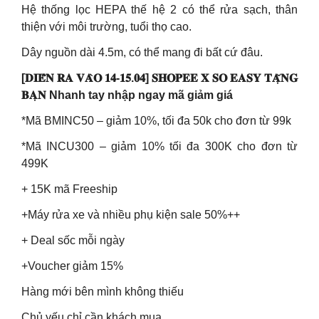
Hệ thống lọc HEPA thế hệ 2 có thể rửa sạch, thân
thiện với môi trường, tuổi thọ cao.
Dây nguồn dài 4.5m, có thể mang đi bất cứ đâu.
[𝐃𝐈𝐄̂̃𝐍 𝐑𝐀 𝐕𝐀̀𝐎 𝟏𝟒-𝟏𝟓.𝟎𝟒] 𝐒𝐇𝐎𝐏𝐄𝐄 𝐗 𝐒𝐎 𝐄𝐀𝐒𝐘 𝐓𝐀̣̆𝐍𝐆
𝐁𝐀̣𝐍 Nhanh tay nhập ngay mã giảm giá
*Mã BMINC50 – giảm 10%, tối đa 50k cho đơn từ 99k
*Mã INCU300 – giảm 10% tối đa 300K cho đơn từ
499K
+ 15K mã Freeship
+Máy rửa xe và nhiều phụ kiện sale 50%++
+ Deal sốc mỗi ngày
+Voucher giảm 15%
Hàng mới bên mình không thiếu
Chủ yếu chỉ cần khách mua