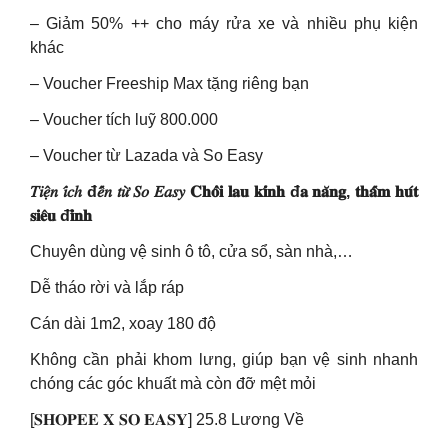
– Giảm 50% ++ cho máy rửa xe và nhiều phụ kiện
khác
– Voucher Freeship Max tặng riêng bạn
– Voucher tích luỹ 800.000
– Voucher từ Lazada và So Easy
𝑇𝑖𝑒̣̂𝑛 𝑖́𝑐ℎ đ𝑒̂́𝑛 𝑡𝑢̛̀ 𝑆𝑜 𝐸𝑎𝑠𝑦 𝐂𝐡𝐨̂̉𝐢 𝐥𝐚𝐮 𝐤𝐢́𝐧𝐡 đ𝐚 𝐧𝐚̆𝐧𝐠, 𝐭𝐡𝐚̂́𝐦 𝐡𝐮́𝐭
𝐬𝐢𝐞̂𝐮 đ𝐢̉𝐧𝐡
Chuyên dùng vệ sinh ô tô, cửa sổ, sàn nhà,…
Dễ tháo rời và lắp ráp
Cán dài 1m2, xoay 180 độ
Không cần phải khom lưng, giúp bạn vệ sinh nhanh
chóng các góc khuất mà còn đỡ mệt mỏi
[𝐒𝐇𝐎𝐏𝐄𝐄 𝐗 𝐒𝐎 𝐄𝐀𝐒𝐘] 25.8 Lương Về