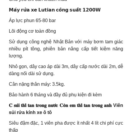
𝗠𝗮́𝘆 𝗿𝘂̛̉𝗮 𝘅𝗲 𝗟𝘂𝘁𝗶𝗮𝗻 𝗰𝗼̂𝗻𝗴 𝘀𝘂𝗮̂́𝘁 𝟭𝟮𝟬𝟬𝗪
Áp lực phun 65-80 bar
Lõi động cơ toàn đồng
Sử dụng công nghệ Nhật Bản với máy bơm tam giác
nhiều pít tông, phiên bản nâng cấp tiết kiệm năng
lượng.
Nhỏ gọn, dây cao áp dài 3m, dây cấp nước dài 2m, dễ
dàng nối dài sử dụng.
Cân nặng thân máy: 3.5kg.
Bảo hành 6 tháng và đầy đủ phụ kiện đi kèm
𝐂 𝐬𝐮̉𝐢 𝐭𝐡𝐢̀ 𝐭𝐚𝐧 𝐭𝐫𝐨𝐧𝐠 𝐧𝐮̛𝐨̛́𝐜 𝐂𝐨̀𝐧 𝐞𝐦 𝐭𝐡𝐢̀ 𝐭𝐚𝐧 𝐭𝐫𝐨𝐧𝐠 𝐚𝐧𝐡 Viên
sủi rửa kính xe ô tô
Siêu đậm đặc, 1 viên pha được ít nhất 4 lít chi phí cực
thấp