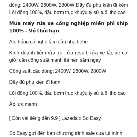
dòng: 2400W, 2600W, 2800W Đầy đủ phụ kiện đi kèm
Lõi đồng 100%, đầu bơm trục khuỷu ty sứ tuổi thọ cao
𝗠𝘂𝗮 𝗺𝗮́𝘆 𝗿𝘂̛̉𝗮 𝘅𝗲 𝗰𝗼̂𝗻𝗴 𝗻𝗴𝗵𝗶𝗲̣̂𝗽 𝗺𝗶𝗲̂̃𝗻 𝗽𝗵𝗶́ 𝘀𝗵𝗶𝗽
𝟭𝟬𝟬% – 𝗩𝗼̂ 𝘁𝗵𝗼̛̀𝗶 𝗵𝗮̣𝗻
Alo hổng có nghe lầm đâu nha hehe
Kinh doanh tiệm rửa xe, rửa resort, rửa xe tải, xe cơ
giới cần công suất mạnh thì nên sắm ngay
Công suất các dòng: 2400W, 2600W, 2800W
Đầy đủ phụ kiện đi kèm
Lõi đồng 100%, đầu bơm trục khuỷu ty sứ tuổi thọ cao
Áp lực mạnh
[ Còn vài tiếng đến 9.9 ] Lazada x So Easy
So Easy gửi đến bạn chương trình sale của tụi mình