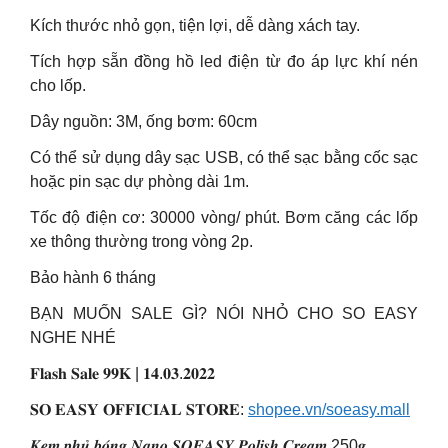
Kích thước nhỏ gọn, tiện lợi, dễ dàng xách tay.
Tích hợp sẵn đồng hồ led điện từ đo áp lực khí nén
cho lốp.
Dây nguồn: 3M, ống bơm: 60cm
Có thể sử dụng dây sạc USB, có thể sạc bằng cốc sạc
hoặc pin sạc dự phòng dài 1m.
Tốc độ điện cơ: 30000 vòng/ phút. Bơm căng các lốp
xe thông thường trong vòng 2p.
Bảo hành 6 tháng
BẠN MUỐN SALE GÌ? NÓI NHỎ CHO SO EASY
NGHE NHÉ
𝐅𝐥𝐚𝐬𝐡 𝐒𝐚𝐥𝐞 𝟗𝟗𝐊 | 𝟏𝟒.𝟎𝟑.𝟐𝟎𝟐𝟐
𝐒𝐎 𝐄𝐀𝐒𝐘 𝐎𝐅𝐅𝐈𝐂𝐈𝐀𝐋 𝐒𝐓𝐎𝐑𝐄:
shopee.vn/soeasy.mall
𝑲𝒆𝒎 𝒑𝒉𝒖̉ 𝒃𝒐́𝒏𝒈 𝑵𝒂𝒏𝒐 𝑺𝑶𝑬𝑨𝑺𝒀 𝑷𝒐𝒍𝒊𝒔𝒉 𝑪𝒓𝒆𝒂𝒎 250𝒈