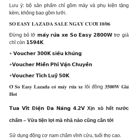
Lưu ý: bộ sản phẩm chỉ gồm máy và phụ kiện tặng
kèm, không bao gồm lưỡi.
𝐒𝐎 𝐄𝐀𝐒𝐘 𝐋𝐀𝐙𝐀𝐃𝐀 𝐒𝐀𝐋𝐄 𝐍𝐆𝐀̀𝐘 𝐂𝐔𝐎̂́𝐈 𝟏𝟎/𝟎𝟔
Đừng bỏ lỡ 𝗺𝗮́𝘆 𝗿𝘂̛̉𝗮 𝘅𝗲 𝗦𝗼 𝗘𝗮𝘀𝘆 𝟮𝟴𝟬𝟬𝗪 trợ giá
chỉ còn 𝟭𝟱𝟵𝟰𝗞
+ 𝗩𝗼𝘂𝗰𝗵𝗲𝗿 𝟯𝟬𝟬𝗞 𝘀𝗶𝗲̂𝘂 𝗸𝗵𝘂̉𝗻𝗴
+𝗩𝗼𝘂𝗰𝗵𝗲𝗿 𝗠𝗶𝗲̂̃𝗻 𝗣𝗵𝗶́ 𝗩𝗮̣̂𝗻 𝗖𝗵𝘂𝘆𝗲̂̉𝗻
+𝗩𝗼𝘂𝗰𝗵𝗲𝗿 𝗧𝗶́𝗰𝗵 𝗟𝘂𝘆̃ 𝟱𝟬𝗞
𝐎̛̉ 𝐒𝐨 𝐄𝐚𝐬𝐲 𝐋𝐚𝐳𝐚𝐝𝐚 𝐜𝐨́ 𝐦𝐚́𝐲 𝐫𝐮̛̉𝐚 𝐱𝐞 lõi đồng 𝟑𝟓𝟎𝟎𝐖 𝐆𝐢𝐚́
𝐇𝐨𝐭
𝗧𝘂𝗮 𝗩𝗶́𝘁 Đ𝗶𝗲̣̂𝗻 Đ𝗮 𝗡𝗮̆𝗻𝗴 𝟰.𝟮𝗩 Xịn xò hết nước
chấm – Vừa tiện lợi mà nhà nào cũng cần tới
Sử dụng động cơ nam châm vĩnh cửu, tuổi thọ cao.