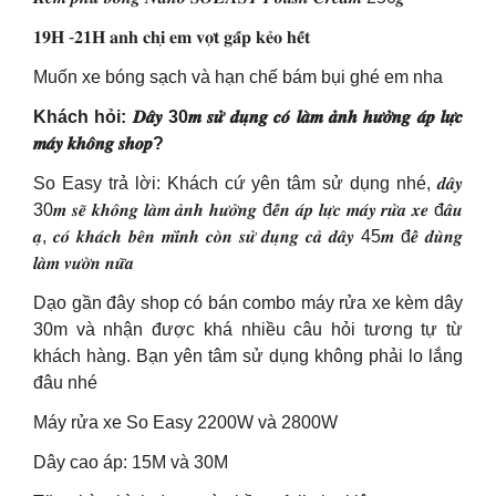
𝟏𝟗𝐇 -𝟐𝟏𝐇 𝐚𝐧𝐡 𝐜𝐡𝐢̣ 𝐞𝐦 𝐯𝐨̛̣𝐭 𝐠𝐚̂́𝐩 𝐤𝐞̉𝐨 𝐡𝐞̂́𝐭
Muốn xe bóng sạch và hạn chế bám bụi ghé em nha
Khách hỏi: 𝑫𝒂̂𝒚 30𝒎 𝒔𝒖̛̉ 𝒅𝒖̣𝒏𝒈 𝒄𝒐́ 𝒍𝒂̀𝒎 𝒂̉𝒏𝒉 𝒉𝒖̛𝒐̛̉𝒏𝒈 𝒂́𝒑 𝒍𝒖̛̣𝒄
𝒎𝒂́𝒚 𝒌𝒉𝒐̂𝒏𝒈 𝒔𝒉𝒐𝒑?
So Easy trả lời: Khách cứ yên tâm sử dụng nhé, 𝒅𝒂̂𝒚
30𝒎 𝒔𝒆̃ 𝒌𝒉𝒐̂𝒏𝒈 𝒍𝒂̀𝒎 𝒂̉𝒏𝒉 𝒉𝒖̛𝒐̛̉𝒏𝒈 đ𝒆̂́𝒏 𝒂́𝒑 𝒍𝒖̛̣𝒄 𝒎𝒂́𝒚 𝒓𝒖̛̉𝒂 𝒙𝒆 đ𝒂̂𝒖
𝒂̣, 𝒄𝒐́ 𝒌𝒉𝒂́𝒄𝒉 𝒃𝒆̂𝒏 𝒎𝒊̀𝒏𝒉 𝒄𝒐̀𝒏 𝒔𝒖̛̉ 𝒅𝒖̣𝒏𝒈 𝒄𝒂̉ 𝒅𝒂̂𝒚 45𝒎 đ𝒆̂̉ 𝒅𝒖̀𝒏𝒈
𝒍𝒂̀𝒎 𝒗𝒖̛𝒐̛̀𝒏 𝒏𝒖̛̃𝒂
Dạo gần đây shop có bán combo máy rửa xe kèm dây
30m và nhận được khá nhiều câu hỏi tương tự từ
khách hàng. Bạn yên tâm sử dụng không phải lo lắng
đâu nhé
Máy rửa xe So Easy 2200W và 2800W
Dây cao áp: 15M và 30M