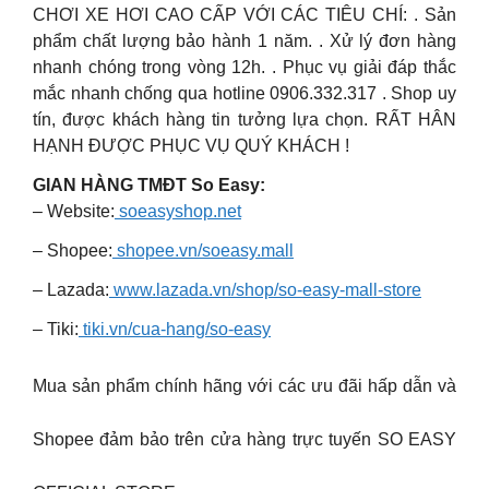
CHƠI XE HƠI CAO CẤP VỚI CÁC TIÊU CHÍ: . Sản
phẩm chất lượng bảo hành 1 năm. . Xử lý đơn hàng
nhanh chóng trong vòng 12h. . Phục vụ giải đáp thắc
mắc nhanh chống qua hotline 0906.332.317 . Shop uy
tín, được khách hàng tin tưởng lựa chọn. RẤT HÂN
HẠNH ĐƯỢC PHỤC VỤ QUÝ KHÁCH !
GIAN HÀNG TMĐT So Easy:
– Website:
soeasyshop.net
– Shopee:
shopee.vn/soeasy.mall
– Lazada:
www.lazada.vn/shop/so-easy-mall-store
– Tiki:
tiki.vn/cua-hang/so-easy
Mua sản phẩm chính hãng với các ưu đãi hấp dẫn và
Shopee đảm bảo trên cửa hàng trực tuyến SO EASY