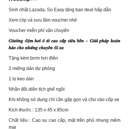
Sinh nhật Lazada, So Easy tặng bạn deal hấp dẫn
Xem clip và sưu tầm voucher nhé
Voucher miễn phí vận chuyển
𝑮𝒊𝒖̛𝒐̛̀𝒏𝒈 đ𝒆̣̂𝒎 𝒉𝒐̛𝒊 𝒐̂ 𝒕𝒐̂ 𝒄𝒂𝒐 𝒄𝒂̂́𝒑 𝒔𝒊𝒆̂𝒖 𝒃𝒆̂̀𝒏 – 𝑮𝒊𝒂̉𝒊 𝒑𝒉𝒂́𝒑 𝒉𝒐𝒂̀𝒏
𝒉𝒂̉𝒐 𝒄𝒉𝒐 𝒏𝒉𝒖̛̃𝒏𝒈 𝒄𝒉𝒖𝒚𝒆̂́𝒏 đ𝒊 𝒙𝒂
Tặng kèm bơm hơi điện
2 miếng dán dự phòng
1 lọ keo dán
Nhân đôi diện tích ghế ngồi
Khi không sử dụng chỉ cần gấp gọn và cho vào cốp xe
Kích thước : 135 x 45 x 85cm
Chất liệu : Cao su cao cấp, mặt trên phủ nhung mềm
mại