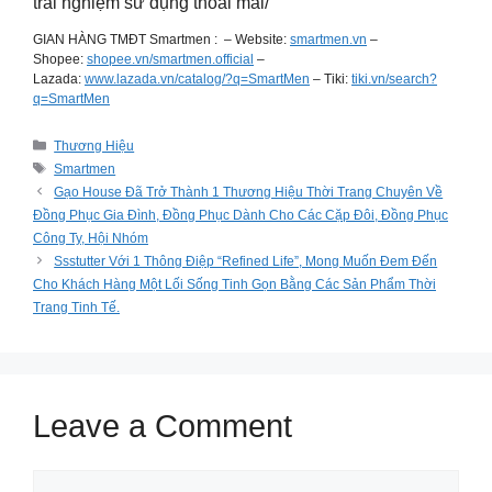
trải nghiệm sử dụng thoải mái/
GIAN HÀNG TMĐT Smartmen : – Website:
smartmen.vn
–
Shopee:
shopee.vn/smartmen.official
–
Lazada:
www.lazada.vn/catalog/?q=SmartMen
– Tiki:
tiki.vn/search?
q=SmartMen
Categories
Thương Hiệu
Tags
Smartmen
Gạo House Đã Trở Thành 1 Thương Hiệu Thời Trang Chuyên Về
Đồng Phục Gia Đình, Đồng Phục Dành Cho Các Cặp Đôi, Đồng Phục
Công Ty, Hội Nhóm
Ssstutter Với 1 Thông Điệp “Refined Life”, Mong Muốn Đem Đến
Cho Khách Hàng Một Lối Sống Tinh Gọn Bằng Các Sản Phẩm Thời
Trang Tinh Tế.
Leave a Comment
Comment