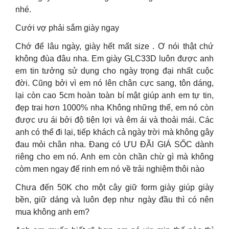
nhé.
Cưới vợ phải sắm giày ngay
Chớ để lâu ngày, giày hết mất size . Ơ nói thật chứ
không đùa đâu nha. Em giày GLC33D luôn được anh
em tin tưởng sử dụng cho ngày trọng đại nhất cuộc
đời. Cũng bởi vì em nó lên chân cực sang, tôn dáng,
lại còn cao 5cm hoàn toàn bí mật giúp anh em tự tin,
đẹp trai hơn 1000% nha Không những thế, em nó còn
được ưu ái bởi độ tiện lợi và êm ái và thoải mái. Các
anh có thể đi lại, tiếp khách cả ngày trời mà không gây
đau mỏi chân nha. Đang có ƯU ĐÃI GIÁ SỐC dành
riêng cho em nó. Anh em còn chần chừ gì mà không
còm men ngay để rinh em nó về trải nghiệm thôi nào
Chưa đến 50K cho một cây giữ form giày giúp giày
bền, giữ dáng và luôn đẹp như ngày đầu thì có nên
mua không anh em?