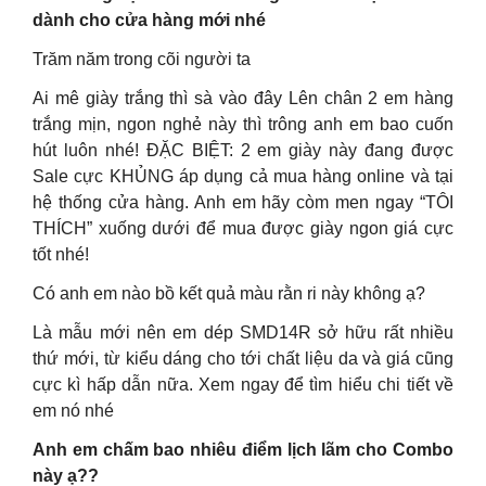
dành cho cửa hàng mới nhé
Trăm năm trong cõi người ta
Ai mê giày trắng thì sà vào đây Lên chân 2 em hàng
trắng mịn, ngon nghẻ này thì trông anh em bao cuốn
hút luôn nhé! ĐẶC BIỆT: 2 em giày này đang được
Sale cực KHỦNG áp dụng cả mua hàng online và tại
hệ thống cửa hàng. Anh em hãy còm men ngay “TÔI
THÍCH” xuống dưới để mua được giày ngon giá cực
tốt nhé!
Có anh em nào bồ kết quả màu rằn ri này không ạ?
Là mẫu mới nên em dép SMD14R sở hữu rất nhiều
thứ mới, từ kiểu dáng cho tới chất liệu da và giá cũng
cực kì hấp dẫn nữa. Xem ngay để tìm hiểu chi tiết về
em nó nhé
Anh em chấm bao nhiêu điểm lịch lãm cho Combo
này ạ??