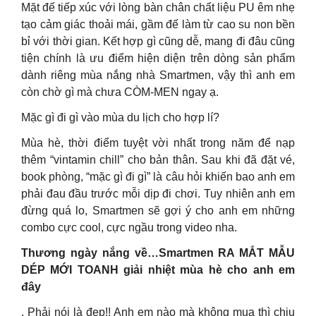
Mặt đế tiếp xúc với lòng bàn chân chất liệu PU êm nhẹ
tạo cảm giác thoải mái, gầm đế làm từ cao su non bền
bỉ với thời gian. Kết hợp gì cũng dễ, mang đi đâu cũng
tiện chính là ưu điểm hiện diện trên dòng sản phẩm
dành riêng mùa nắng nhà Smartmen, vậy thì anh em
còn chờ gì mà chưa CÒM-MEN ngay ạ.
Mặc gì đi gì vào mùa du lịch cho hợp lí?
Mùa hè, thời điểm tuyệt vời nhất trong năm để nạp
thêm “vintamin chill” cho bản thân. Sau khi đã đặt vé,
book phòng, “mặc gì đi gì” là câu hỏi khiến bao anh em
phải đau đầu trước mỗi dịp đi chơi. Tuy nhiên anh em
đừng quá lo, Smartmen sẽ gợi ý cho anh em những
combo cực cool, cực ngầu trong video nha.
Thương ngày nắng về…Smartmen RA MẮT MẪU
DÉP MỚI TOANH giải nhiệt mùa hè cho anh em
đây
. Phải nói là đẹp!! Anh em nào mà không mua thì chịu