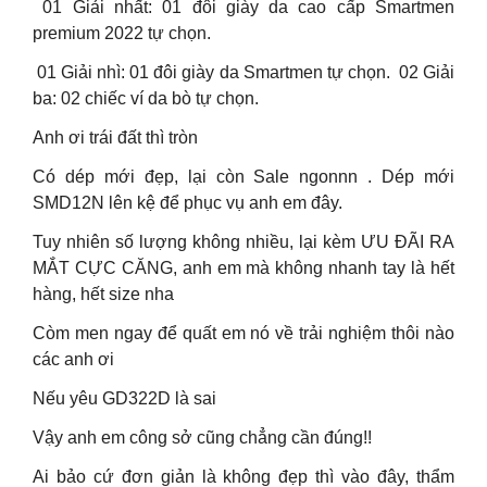
️ 01 Giải nhất: 01 đôi giày da cao cấp Smartmen
premium 2022 tự chọn.
️ 01 Giải nhì: 01 đôi giày da Smartmen tự chọn. ️ 02 Giải
ba: 02 chiếc ví da bò tự chọn.
Anh ơi trái đất thì tròn
Có dép mới đẹp, lại còn Sale ngonnn . Dép mới
SMD12N lên kệ để phục vụ anh em đây.
Tuy nhiên số lượng không nhiều, lại kèm ƯU ĐÃI RA
MẮT CỰC CĂNG, anh em mà không nhanh tay là hết
hàng, hết size nha
Còm men ngay để quất em nó về trải nghiệm thôi nào
các anh ơi
Nếu yêu GD322D là sai
Vậy anh em công sở cũng chẳng cần đúng!!
Ai bảo cứ đơn giản là không đẹp thì vào đây, thẩm