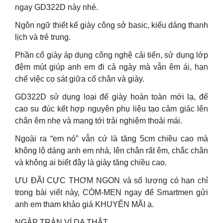
ngay GD322D này nhé.
Ngôn ngữ thiết kế giày công sở basic, kiểu dáng thanh
lịch và trẻ trung.
Phần cổ giày áp dụng công nghệ cải tiến, sử dụng lớp
đệm mút giúp anh em đi cả ngày mà vẫn êm ái, hạn
chế việc cọ sát giữa cổ chân và giày.
GD322D sử dụng loại đế giày hoàn toàn mới lạ, đế
cao su đúc kết hợp nguyên phụ liệu tạo cảm giác lên
chân êm nhẹ và mang tới trải nghiệm thoải mái.
Ngoài ra “em nó” vẫn cứ là tăng 5cm chiều cao mà
không lộ dáng anh em nhá, lên chân rất êm, chắc chân
và không ai biết đây là giày tăng chiều cao.
ƯU ĐÃI CỰC THƠM NGON và số lượng có hạn chỉ
trong bài viết này, CÒM-MEN ngay để Smartmen gửi
anh em tham khảo giá KHUYẾN MÃI ạ.
NGẬP TRÀN VÍ DA THẬT