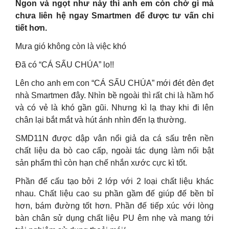
Ngon và ngọt như này thì anh em còn chờ gì mà
chưa liên hệ ngay Smartmen để được tư vấn chi
tiết hơn.
Mưa gió không còn là việc khó
Đã có “CÁ SẤU CHÚA” lo!!
Lên cho anh em con “CÁ SẤU CHÚA” mới đét đèn đẹt
nhà Smartmen đây. Nhìn bề ngoài thì rất chi là hầm hố
và có vẻ là khó gần gũi. Nhưng kì lạ thay khi đi lên
chân lại bắt mắt và hút ánh nhìn đến lạ thường.
SMD11N được dập vân nổi giả da cá sấu trên nền
chất liệu da bò cao cấp, ngoài tác dụng làm nổi bật
sản phẩm thì còn hạn chế nhắn xước cực kì tốt.
Phần đế cấu tạo bởi 2 lớp với 2 loại chất liệu khác
nhau. Chất liệu cao su phần gầm đế giúp đế bền bỉ
hơn, bám đường tốt hơn. Phần đế tiếp xúc với lòng
bàn chân sử dụng chất liệu PU êm nhẹ và mang tới