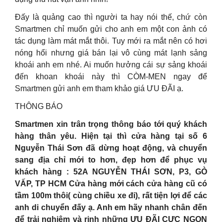
Đấy là quảng cao thì người ta hay nói thế, chứ còn
Smartmen chỉ muốn gửi cho anh em một con ảnh có
tác dụng làm mát mắt thôi. Tuy mới ra mắt nên có hơi
nóng hổi nhưng giá bán lại vô cùng mát lạnh sảng
khoái anh em nhé. Ai muốn hưởng cái sự sảng khoái
đến khoan khoái này thì CÒM-MEN ngay để
Smartmen gửi anh em tham khảo giá ƯU ĐÃI ạ.
THÔNG BÁO
Smartmen xin trân trọng thông báo tới quý khách
hàng thân yêu. Hiện tại thì cửa hàng tại số 6
Nguyễn Thái Sơn đã dừng hoạt động, và chuyển
sang địa chỉ mới to hơn, đẹp hơn để phục vụ
khách hàng : 52A NGUYỄN THÁI SƠN, P3, GÒ
VẤP, TP HCM Cửa hàng mới cách cửa hàng cũ có
tầm 100m thôi( cùng chiều xe đi), rất tiện lợi để các
anh di chuyển đấy ạ. Anh em hãy nhanh chân đến
để trải nghiệm và rinh những ƯU ĐÃI CỰC NGON