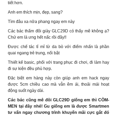
tiết hơn.
Anh em thích mịn, đẹp, sang?
Tìm đâu xa nữa phang ngay em này
Các bác thẩm đôi giày GLC29D có thấy mê không ạ?
Chứ em là ưng hết nấc rồi đây!!
Được chế tác tỉ mỉ từ da bò với điểm nhấn là phần
quai ngang trẻ trung, nổi bật
Thiết kế basic, phối với trang phục đi chơi, đi làm hay
đi sự kiện đều phù hợp.
Đặc biệt em hàng này còn giúp anh em hack ngay
được 5cm chiều cao mà vẫn êm ái, thoải mái hoạt
động suốt ngày dài.
Các bác cũng mê đôi GLC29D giống em thì CÒM-
MEN tại đây nhé! Gu giống em là được Smartmen
tư vấn ngay chương trình khuyến mãi cực gắt đó