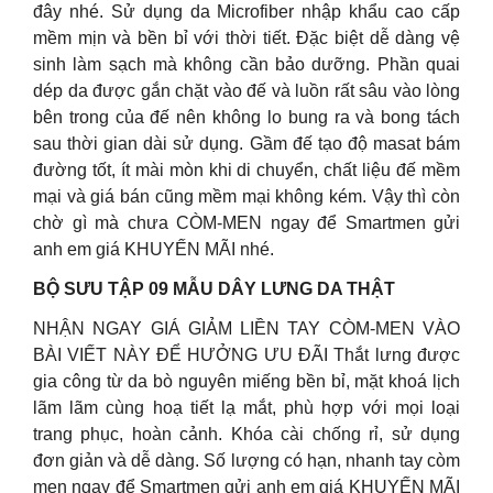
đây nhé. Sử dụng da Microfiber nhập khẩu cao cấp
mềm mịn và bền bỉ với thời tiết. Đặc biệt dễ dàng vệ
sinh làm sạch mà không cần bảo dưỡng. Phần quai
dép da được gắn chặt vào đế và luồn rất sâu vào lòng
bên trong của đế nên không lo bung ra và bong tách
sau thời gian dài sử dụng. Gầm đế tạo độ masat bám
đường tốt, ít mài mòn khi di chuyển, chất liệu đế mềm
mại và giá bán cũng mềm mại không kém. Vậy thì còn
chờ gì mà chưa CÒM-MEN ngay để Smartmen gửi
anh em giá KHUYẾN MÃI nhé.
BỘ SƯU TẬP 09 MẪU DÂY LƯNG DA THẬT
NHẬN NGAY GIÁ GIẢM LIỀN TAY CÒM-MEN VÀO
BÀI VIẾT NÀY ĐỂ HƯỞNG ƯU ĐÃI Thắt lưng được
gia công từ da bò nguyên miếng bền bỉ, mặt khoá lịch
lãm lãm cùng hoạ tiết lạ mắt, phù hợp với mọi loại
trang phục, hoàn cảnh. Khóa cài chống rỉ, sử dụng
đơn giản và dễ dàng. Số lượng có hạn, nhanh tay còm
men ngay để Smartmen gửi anh em giá KHUYẾN MÃI