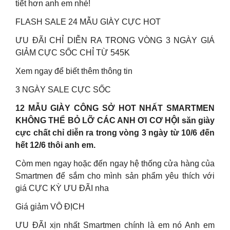
tiết hơn anh em nhé!
FLASH SALE 24 MẪU GIÀY CỰC HOT
ƯU ĐÃI CHỈ DIỄN RA TRONG VÒNG 3 NGÀY GIÁ
GIẢM CỰC SỐC CHỈ TỪ 545K
Xem ngay để biết thêm thông tin
3 NGÀY SALE CỰC SỐC
12 MẪU GIÀY CÔNG SỞ HOT NHẤT SMARTMEN
KHÔNG THỂ BỎ LỠ CÁC ANH ƠI CƠ HỘI săn giày
cực chất chỉ diễn ra trong vòng 3 ngày từ 10/6 đến
hết 12/6 thôi anh em.
Còm men ngay hoặc đến ngay hệ thống cửa hàng của
Smartmen để sắm cho mình sản phẩm yêu thích với
giá CỰC KỲ ƯU ĐÃI nha
Giá giảm VÔ ĐỊCH
ƯU ĐÃI xịn nhất Smartmen chính là em nó Anh em