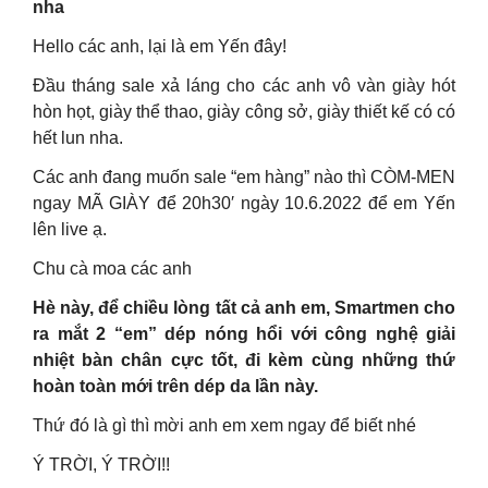
nha
Hello các anh, lại là em Yến đây!
Đầu tháng sale xả láng cho các anh vô vàn giày hót
hòn họt, giày thể thao, giày công sở, giày thiết kế có có
hết lun nha.
Các anh đang muốn sale “em hàng” nào thì CÒM-MEN
ngay MÃ GIÀY để 20h30′ ngày 10.6.2022 để em Yến
lên live ạ.
Chu cà moa các anh
Hè này, để chiều lòng tất cả anh em, Smartmen cho
ra mắt 2 “em” dép nóng hổi với công nghệ giải
nhiệt bàn chân cực tốt, đi kèm cùng những thứ
hoàn toàn mới trên dép da lần này.
Thứ đó là gì thì mời anh em xem ngay để biết nhé
Ý TRỜI, Ý TRỜI!!