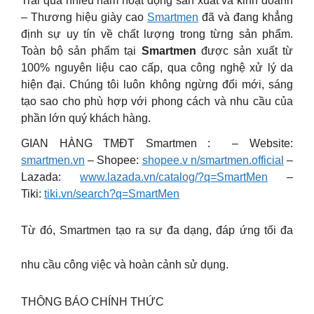
Trải qua nhiều năm hoạt động sản xuất và kinh doanh
– Thương hiệu giày cao
Smartmen
đã và đang khẳng
định sự uy tín về chất lượng trong từng sản phẩm.
Toàn bộ sản phẩm tại
Smartmen
được sản xuất từ
100% nguyên liệu cao cấp, qua công nghệ xử lý da
hiện đại. Chúng tôi luôn không ngừng đổi mới, sáng
tạo sao cho phù hợp với phong cách và nhu cầu của
phần lớn quý khách hàng.
GIAN HÀNG TMĐT Smartmen : – Website:
smartmen.vn
– Shopee:
shopee.v n/smartmen.official
–
Lazada:
www.lazada.vn/catalog/?q=SmartMen
–
Tiki:
tiki.vn/search?q=SmartMen
Từ đó, Smartmen tạo ra sự đa dạng, đáp ứng tối đa
nhu cầu công việc và hoàn cảnh sử dụng.
THÔNG BÁO CHÍNH THỨC