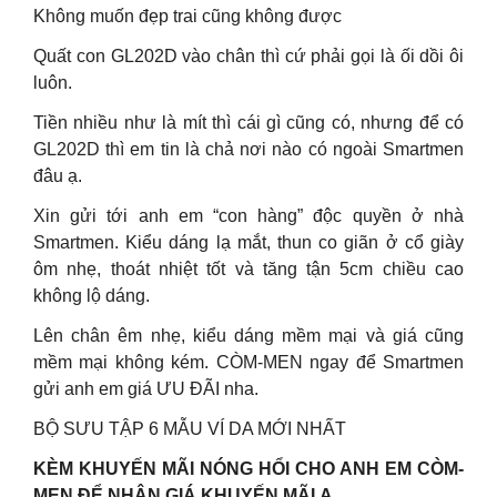
Không muốn đẹp trai cũng không được
Quất con GL202D vào chân thì cứ phải gọi là ối dồi ôi
luôn.
Tiền nhiều như là mít thì cái gì cũng có, nhưng để có
GL202D thì em tin là chả nơi nào có ngoài Smartmen
đâu ạ.
Xin gửi tới anh em “con hàng” độc quyền ở nhà
Smartmen. Kiểu dáng lạ mắt, thun co giãn ở cổ giày
ôm nhẹ, thoát nhiệt tốt và tăng tận 5cm chiều cao
không lộ dáng.
Lên chân êm nhẹ, kiểu dáng mềm mại và giá cũng
mềm mại không kém. CÒM-MEN ngay để Smartmen
gửi anh em giá ƯU ĐÃI nha.
BỘ SƯU TẬP 6 MẪU VÍ DA MỚI NHẤT
KÈM KHUYẾN MÃI NÓNG HỔI CHO ANH EM CÒM-
MEN ĐỂ NHẬN GIÁ KHUYẾN MÃI Ạ