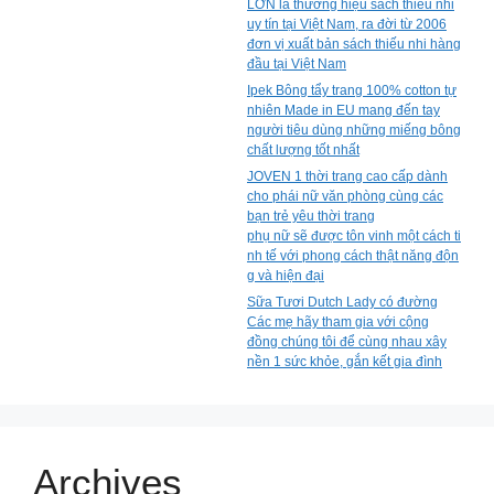
LỚN là thương hiệu sách thiếu nhi
uy tín tại Việt Nam, ra đời từ 2006
đơn vị xuất bản sách thiếu nhi hàng
đầu tại Việt Nam
Ipek Bông tẩy trang 100% cotton tự
nhiên Made in EU mang đến tay
người tiêu dùng những miếng bông
chất lượng tốt nhất
JOVEN 1 thời trang cao cấp dành
cho phái nữ văn phòng cùng các
bạn trẻ yêu thời trang
phụ nữ sẽ được tôn vinh một cách ti
nh tế với phong cách thật năng độn
g và hiện đại
Sữa Tươi Dutch Lady có đường
Các mẹ hãy tham gia với cộng
đồng chúng tôi để cùng nhau xây
nền 1 sức khỏe, gắn kết gia đình
Archives