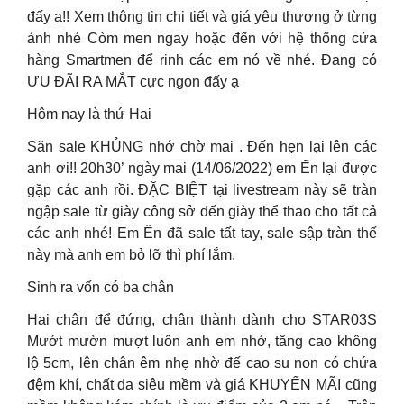
đấy ạ!! Xem thông tin chi tiết và giá yêu thương ở từng
ảnh nhé Còm men ngay hoặc đến với hệ thống cửa
hàng Smartmen để rinh các em nó về nhé. Đang có
ƯU ĐÃI RA MẮT cực ngon đấy ạ
Hôm nay là thứ Hai
Săn sale KHỦNG nhớ chờ mai . Đến hẹn lại lên các
anh ơi!! 20h30’ ngày mai (14/06/2022) em Ến lại được
gặp các anh rồi. ĐẶC BIỆT tại livestream này sẽ tràn
ngập sale từ giày công sở đến giày thể thao cho tất cả
các anh nhé! Em Ến đã sale tất tay, sale sập tràn thế
này mà anh em bỏ lỡ thì phí lắm.
Sinh ra vốn có ba chân
Hai chân để đứng, chân thành dành cho STAR03S
Mướt mườn mượt luôn anh em nhớ, tăng cao không
lộ 5cm, lên chân êm nhẹ nhờ đế cao su non có chứa
đệm khí, chất da siêu mềm và giá KHUYẾN MÃI cũng