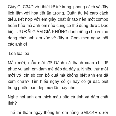
Giày GLC34D với thiết kế trẻ trung, phong cách và đầy
lịch lãm với họa tiết ấn tượng. Quần âu kẻ caro cách
điệu, kết hợp với em giày chất lừ tạo nên một combo
hoàn hảo mà anh em nào cũng có thể dùng được Đặc
biệt, ƯU ĐÃI GIẢM GIÁ KHỦNG dành riêng cho em nó
đang chờ anh em xúc về đấy ạ. Còm men ngay thôi
các anh ơi
️ Loa loa loa ️
Mẫu mới, mẫu mới đê Dành cả thanh xuân chỉ để
phục vụ anh em đam mê dép da đây ạ. Nhiều thứ mới
mới với xịn sò con bò quá mà không biết anh em đã
xem chưa? Tìm hiểu ngay có gì hay có gì đặc biệt
trong phiên bản dép mới lần này nhé.
Nghe nói anh em thích màu sắc cá tính và đậm chất
lính?
Thế thì thẩm ngay thông tin em hàng SMD14R dưới