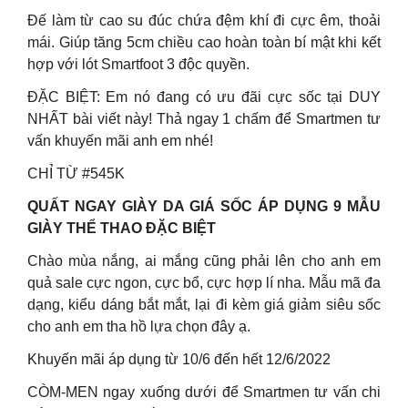
Đế làm từ cao su đúc chứa đệm khí đi cực êm, thoải
mái. Giúp tăng 5cm chiều cao hoàn toàn bí mật khi kết
hợp với lót Smartfoot 3 độc quyền.
ĐẶC BIỆT: Em nó đang có ưu đãi cực sốc tại DUY
NHẤT bài viết này! Thả ngay 1 chấm để Smartmen tư
vấn khuyến mãi anh em nhé!
CHỈ TỪ #545K
QUẤT NGAY GIÀY DA GIÁ SỐC ÁP DỤNG 9 MẪU
GIÀY THỂ THAO ĐẶC BIỆT
Chào mùa nắng, ai mắng cũng phải lên cho anh em
quả sale cực ngon, cực bổ, cực hợp lí nha. Mẫu mã đa
dạng, kiểu dáng bắt mắt, lại đi kèm giá giảm siêu sốc
cho anh em tha hồ lựa chọn đây ạ.
Khuyến mãi áp dụng từ 10/6 đến hết 12/6/2022
CÒM-MEN ngay xuống dưới để Smartmen tư vấn chi