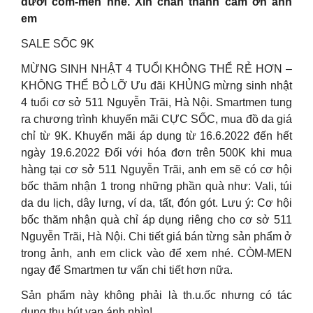
dưới còm-men nhé. Xin chân thành cảm ơn anh
em
SALE SỐC 9K
MỪNG SINH NHẬT 4 TUỔI KHÔNG THỂ RẺ HƠN –
KHÔNG THỂ BỎ LỠ Ưu đãi KHỦNG mừng sinh nhật
4 tuổi cơ sở 511 Nguyễn Trãi, Hà Nội. Smartmen tung
ra chương trình khuyến mãi CỰC SỐC, mua đồ da giá
chỉ từ 9K. Khuyến mãi áp dụng từ 16.6.2022 đến hết
ngày 19.6.2022 Đối với hóa đơn trên 500K khi mua
hàng tại cơ sở 511 Nguyễn Trãi, anh em sẽ có cơ hội
bốc thăm nhận 1 trong những phần quà như: Vali, túi
da du lịch, dây lưng, ví da, tất, đón gót. Lưu ý: Cơ hội
bốc thăm nhận quà chỉ áp dụng riêng cho cơ sở 511
Nguyễn Trãi, Hà Nội. Chi tiết giá bán từng sản phẩm ở
trong ảnh, anh em click vào để xem nhé. CÒM-MEN
ngay để Smartmen tư vấn chi tiết hơn nữa.
Sản phẩm này không phải là th.u.ốc nhưng có tác
dụng thu hút vạn ánh nhìn!