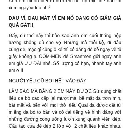
Anh em muốn biết rõ hơn em nó xịn mịn thế nào thì
xem ngay video nhé
ĐAU VÍ, ĐAU MẮT VÌ EM NÓ ĐANG CÓ GIẢM GIÁ
QUÁ GẮT!!
Đấy, cứ thế này thì bảo sao anh em cuối tháng nộp
lương không đủ cho vợ Nhưng mà thôi kệ, đi đâu
cũng dễ, mặc gì cũng ô kê thì có đáng để bê ngay về tủ
giày không ạ. CÒM-MEN để Smartmen gửi ngay anh
em giá ƯU ĐÃI nhé. Số lượng có hạn, nhanh tay anh
em ơi!!
NGƯỜI YÊU CŨ BƠI HẾT VÀO ĐÂY
LÀM SAO MÀ BẰNG 2 EM NÀY ĐƯỢC Sử dụng chất
liệu da bò cao cấp lại mượt mà, bề mặt da trơn mịn,
bắt mắt và bền với mọi thời tiết. Quai da được cắt từ
miếng da bò to bản và có cải tiếng về hình dáng với
những đường cong uống lượn xung quanh viền dép.
Cấu tạo của đế dép 2 lớp với 2 chất liệu khác nhau.