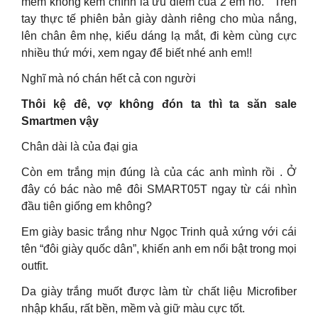
mềm không kém chính là ưu điểm của 2 em nó. Trên
tay thực tế phiên bản giày dành riêng cho mùa nắng,
lên chân êm nhẹ, kiểu dáng lạ mắt, đi kèm cùng cực
nhiều thứ mới, xem ngay để biết nhé anh em!!
Nghĩ mà nó chán hết cả con người
Thôi kệ đê, vợ không đón ta thì ta săn sale
Smartmen vậy
Chân dài là của đại gia
Còn em trắng mịn đúng là của các anh mình rồi . Ở
đây có bác nào mê đôi SMART05T ngay từ cái nhìn
đầu tiên giống em không?
Em giày basic trắng như Ngọc Trinh quả xứng với cái
tên “đôi giày quốc dân”, khiến anh em nổi bật trong mọi
outfit.
Da giày trắng muốt được làm từ chất liệu Microfiber
nhập khẩu, rất bền, mềm và giữ màu cực tốt.