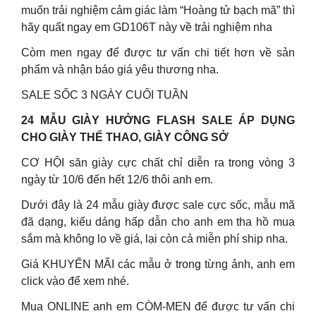
muốn trải nghiệm cảm giác làm “Hoàng tử bạch mã” thì
hãy quất ngay em GD106T này về trải nghiệm nha
Còm men ngay để được tư vấn chi tiết hơn về sản
phẩm và nhận báo giá yêu thương nha.
SALE SỐC 3 NGÀY CUỐI TUẦN
24 MẪU GIÀY HƯỞNG FLASH SALE ÁP DỤNG
CHO GIÀY THỂ THAO, GIÀY CÔNG SỞ
CƠ HỘI săn giày cực chất chỉ diễn ra trong vòng 3
ngày từ 10/6 đến hết 12/6 thôi anh em.
Dưới đây là 24 mẫu giày được sale cực sốc, mẫu mã
đã dạng, kiểu dáng hấp dẫn cho anh em tha hồ mua
sắm mà không lo về giá, lại còn cả miễn phí ship nha.
Giá KHUYẾN MÃI các mẫu ở trong từng ảnh, anh em
click vào để xem nhé.
Mua ONLINE anh em CÒM-MEN để được tư vấn chi