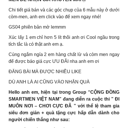
Chi tiết giá bán và các góc chụp của 6 mẫu này ở dưới
còm-men, anh em click vào để xem ngay nhé!
GS04 phiên bản mờ lemmm
Xúc lấy 1 em chỉ hơn 5 lít thôi anh ơi Cool ngầu trong
tích tắc là có thật anh em ạ.
Cùng ngắm ngía 2 em hàng chất lừ và còm men ngay
để được báo giá cực ƯU ĐÃI nha anh em ơi
ĐĂNG BÀI MÀ ĐƯỢC NHIỀU LIKE
DÙ ANH LÀ AI CŨNG VÀO NHẬN QUÀ
Hello anh em, hiện tại trong Group “CỘNG ĐỒNG
SMARTMEN VIỆT NAM” đang diễn ra cuộc thi ” ĐI
MUÔN NƠI – CHƠI CỰC ĐÃ ” với thể lệ tham gia
siêu đơn giản + quà tặng cực hấp dẫn dành cho
người chiến thắng như sau: