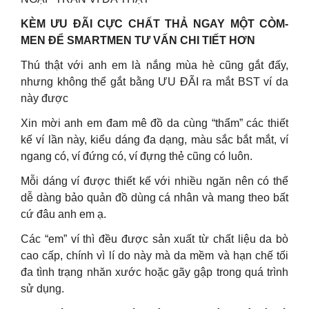
KÈM ƯU ĐÃI CỰC CHẤT THẢ NGAY MỘT CÒM-
MEN ĐỂ SMARTMEN TƯ VẤN CHI TIẾT HƠN
Thú thật với anh em là nắng mùa hè cũng gắt đấy,
nhưng không thể gắt bằng ƯU ĐÃI ra mắt BST ví da
này được
Xin mời anh em đam mê đồ da cùng “thẩm” các thiết
kế ví lần này, kiểu dáng đa dạng, màu sắc bắt mắt, ví
ngang có, ví đứng có, ví đựng thẻ cũng có luôn.
Mỗi dáng ví được thiết kế với nhiều ngăn nên có thể
dễ dàng bảo quản đồ dùng cá nhân và mang theo bất
cứ đâu anh em ạ.
Các “em” ví thì đều được sản xuất từ chất liệu da bò
cao cấp, chính vì lí do này mà da mềm và hạn chế tối
đa tình trạng nhăn xước hoặc gãy gập trong quá trình
sử dụng.