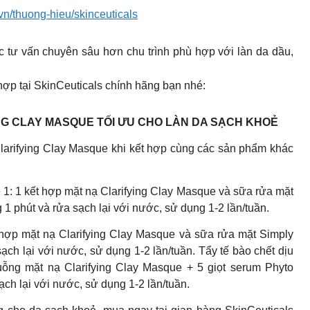
i.vn/thuong-hieu/skinceuticals
ợc tư vấn chuyên sâu hơn chu trình phù hợp với làn da dầu,
ợp tại SkinCeuticals chính hãng bạn nhé:
NG CLAY MASQUE TỐI ƯU CHO LÀN DA SẠCH KHOẺ
 Clarifying Clay Masque khi kết hợp cùng các sản phẩm khác
ệ 1: 1 kết hợp mặt nạ Clarifying Clay Masque và sữa rửa mặt
út và rửa sạch lại với nước, sử dụng 1-2 lần/tuần.
ết hợp mặt nạ Clarifying Clay Masque và sữa rửa mặt Simply
̣ch lại với nước, sử dụng 1-2 lần/tuần. Tẩy tế bào chết dịu
muỗng mặt nạ Clarifying Clay Masque + 5 giọt serum Phyto
ch lại với nước, sử dụng 1-2 lần/tuần.