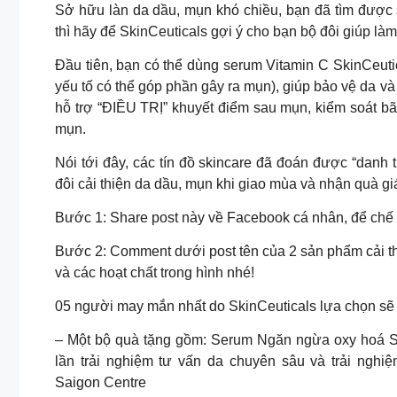
Sở hữu làn da dầu, mụn khó chiều, bạn đã tìm đượ
thì hãy để SkinCeuticals gợi ý cho bạn bộ đôi giúp là
Đầu tiên, bạn có thể dùng serum Vitamin C SkinCeuti
yếu tố có thể góp phần gây ra mụn), giúp bảo vệ da 
hỗ trợ “ĐIỀU TRỊ” khuyết điểm sau mụn, kiểm soát b
mụn.
Nói tới đây, các tín đồ skincare đã đoán được “dan
đôi cải thiện da dầu, mụn khi giao mùa và nhận quà giá 
Bước 1: Share post này về Facebook cá nhân, để chế
Bước 2: Comment dưới post tên của 2 sản phẩm cải th
và các hoạt chất trong hình nhé!
05 người may mắn nhất do SkinCeuticals lựa chọn sẽ 
– Một bộ quà tặng gồm: Serum Ngăn ngừa oxy hoá Si
lần trải nghiệm tư vấn da chuyên sâu và trải nghiệ
Saigon Centre