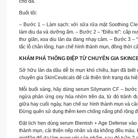
cho da.
Buổi tối:
– Bước 1 – Làm sạch: với sữa rửa mặt Soothing Clea
làm dịu da và dưỡng ẩm. – Bước 2 – “Điều trị”: cấp n
thư giãn, xoa dịu làn da đang nhạy cảm. – Bước 3 – 
tắc lỗ chân lông, hạn chế hình thành mụn, đồng thời 
KHÁM PHÁ THÔNG ĐIỆP TỪ CHUYÊN GIA SKINCE
Sở hữu làn da dầu dễ bị mụn khó chiều, bạn đã biết
chuyên gia SkinCeuticals để cải thiện tình trạng da h
Mỗi buổi sáng, hãy dùng serum Silymarin CF – bước 
ngừa phản ứng oxy hóa nhờn trên da, từ đó tránh đ
giữa hay cuối ngày, hạn chế sự hình thành mụn và cả
Đừng quên sử dụng thêm kem chống nắng phổ rộng để 
Đặt lịch hẹn dùng serum Blemish + Age Defense vào b
thành mụn, cải thiện nếp nhăn và da không đều màu. K
giọt/lần để da làm quen với sản phẩm, sau đó tuần 2 dù