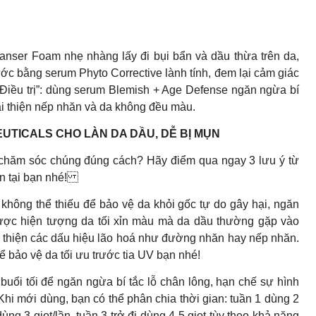
nser Foam nhẹ nhàng lấy đi bụi bẩn và dầu thừa trên da,
ước bằng serum Phyto Corrective lành tính, đem lại cảm giác
“Điều trị”: dùng serum Blemish + Age Defense ngăn ngừa bí
cải thiện nếp nhăn và da không đều màu.
UTICALS CHO LÀN DA DẦU, DỄ BỊ MỤN
 chăm sóc chúng đúng cách? Hãy điểm qua ngay 3 lưu ý từ
iện tại bạn nhé!
không thể thiếu để bảo vệ da khỏi gốc tự do gây hại, ngăn
ược hiện tượng da tối xỉn màu mà da dầu thường gặp vào
i thiện các dấu hiệu lão hoá như đường nhăn hay nếp nhăn.
bảo vệ da tối ưu trước tia UV bạn nhé!
uổi tối để ngăn ngừa bí tắc lỗ chân lông, hạn chế sự hình
hi mới dùng, bạn có thể phân chia thời gian: tuần 1 dùng 2
ng 3 giọt/lần, tuần 3 trở đi dùng 4-5 giọt tùy theo khả năng