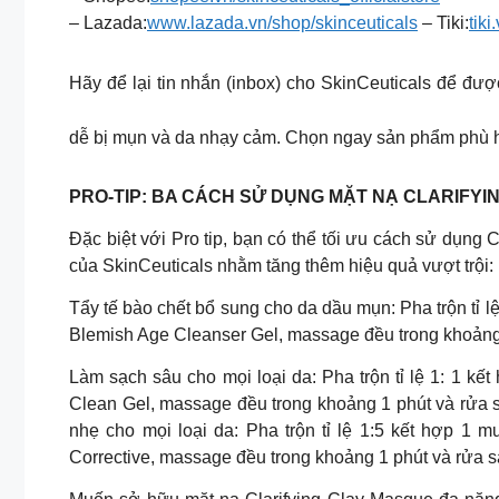
– Lazada:
www.lazada.vn/shop/skinceuticals
– Tiki:
tik
Hãy để lại tin nhắn (inbox) cho SkinCeuticals để đư
dễ bị mụn và da nhạy cảm. Chọn ngay sản phẩm phù h
PRO-TIP: BA CÁCH SỬ DỤNG MẶT NẠ CLARIFYI
Đặc biệt với Pro tip, bạn có thể tối ưu cách sử dụng
của SkinCeuticals nhằm tăng thêm hiệu quả vượt trội:
Tẩy tế bào chết bổ sung cho da dầu mụn: Pha trộn tỉ l
Blemish Age Cleanser Gel, massage đều trong khoảng 1 ph
Làm sạch sâu cho mọi loại da: Pha trộn tỉ lệ 1: 1 k
Clean Gel, massage đều trong khoảng 1 phút và rửa sa
nhẹ cho mọi loại da: Pha trộn tỉ lệ 1:5 kết hợp 1 
Corrective, massage đều trong khoảng 1 phút và rửa sạ