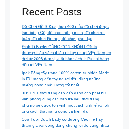
Recent Posts
Đồ Chơi Gỗ S-Kids, hơn 400 mẫu đồ chơi được
làm bằng Gỗ, đồ chơi thông minh, đồ chơi an
toàn, đồ chơi lắp ráp, đồ chơi giáo dục
Đinh Tị Books CÙNG CON KHÔN LỚN là
thương hiệu sách thiếu nhi uy tín tại Việt Nam, ra
đời từ 2006 đơn vị xuất bản sách thiếu nhi hàng
đầu tại Việt Nam
Ipek Bông tẩy trang 100% cotton tự nhiên Made
in EU mang đến tay người tiêu dùng những
miếng bông chất lượng tốt nhất
JOVEN 1 thời trang cao cấp dành cho phái nữ
văn phòng cùng các bạn trẻ yêu thời trang
phụ nữ sẽ được tôn vinh một cách tinh tế với ph
ong cách thật năng động và hiện đại
Sữa Tươi Dutch Lady có đường Các mẹ hãy
tham gia với cộng đồng chúng tôi để cùng nhau