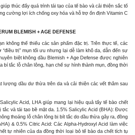
iúp thúc đẩy quá trình tái tạo của tế bào và cải thiện sắc tố
tăng cường lợi ích chống oxy hóa và hỗ trợ ổn định Vitamin C
 SERUM BLEMISH + AGE DEFENSE
bạn không thể thiếu các sản phẩm đặc trị. Trên thực tế, các
 “điều trị” mụn tối ưu nhưng lại dễ làm khô da, dẫn đến sự
chuyên biệt không dầu Blemish + Age Defense được nghiên
a bí tắc lỗ chân lông, hạn chế sự hình thành mụn, đồng thời
t lượng dầu dư thừa trên da và cải thiện các vết thâm sau
alicylic Acid, LHA giúp mang lại hiệu quả tẩy tế bào chết
ị tắc và tái tạo bề mặt da. 1.5% Salicylic Acid (BHA): Được
thông thoáng lỗ chân lông bị bít tắc do dầu thừa gây ra, đồng
 (AHA) & 0.5% Citric Acid: Các Alpha-Hydroxyl Acid làm việc
hết tự nhiên của da đồng thời loại bỏ tế bào da chết tích tụ