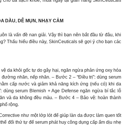
 cho da sạch khoẻ, mua ngay tại gian hàng SkinCeuticals
DA DẦU, DỄ MỤN, NHẠY CẢM
n là vấn đề nan giải. Vậy thì bạn nên bắt đầu từ đâu, khi
ỡng? Thấu hiểu điều này, SkinCeuticals sẽ gợi ý cho bạn các
vệ da khỏi gốc tự do gây hại, ngăn ngừa phản ứng oxy hóa
n đường nhăn, nếp nhăn. – Bước 2 – “Điều trị”: dùng serum
, nhằm cấp nước và giảm khả năng kích ứng (nếu có) khi da
”: dùng serum Blemish + Age Defense ngăn ngừa bí tắc lỗ
nhăn và da không đều màu. – Bước 4 – Bảo vệ: hoàn thành
phổ rộng.
 Corrective như một lớp lót để giúp làn da được làm quen tốt
 thể đổi thứ tự để serum phát huy công dụng cấp ẩm dịu nhẹ