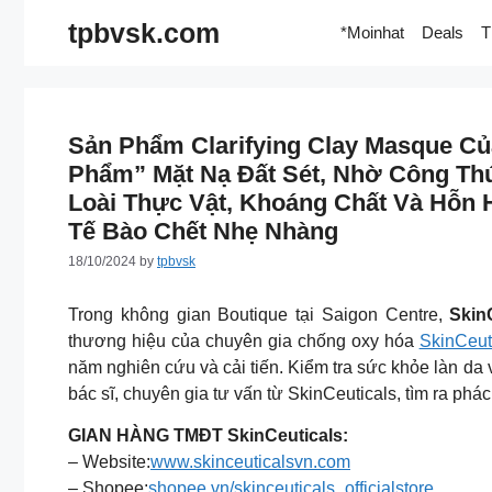
Skip
tpbvsk.com
*Moinhat
Deals
T
to
content
Sản Phẩm Clarifying Clay Masque Củ
Phẩm” Mặt Nạ Đất Sét, Nhờ Công Th
Loài Thực Vật, Khoáng Chất Và Hỗn 
Tế Bào Chết Nhẹ Nhàng
18/10/2024
by
tpbvsk
Trong không gian Boutique tại Saigon Centre,
Skin
thương hiệu của chuyên gia chống oxy hóa
SkinCeut
năm nghiên cứu và cải tiến. Kiểm tra sức khỏe làn 
bác sĩ, chuyên gia tư vấn từ SkinCeuticals, tìm ra phác 
GIAN HÀNG TMĐT SkinCeuticals:
– Website:
www.skinceuticalsvn.com
– Shopee:
shopee.vn/skinceuticals_officialstore