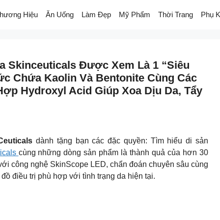
hương Hiệu
Ăn Uống
Làm Đẹp
Mỹ Phẩm
Thời Trang
Phụ K
a Skinceuticals Được Xem Là 1 “siêu
ức Chứa Kaolin Và Bentonite Cùng Các
Hợp Hydroxyl Acid Giúp Xoa Dịu Da, Tẩy
Ceuticals
dành tặng bạn các đặc quyền: Tìm hiểu di sản
icals
cùng những dòng sản phẩm là thành quả của hơn 30
da với công nghệ SkinScope LED, chẩn đoán chuyên sâu cùng
đồ điều trị phù hợp với tình trạng da hiện tại.