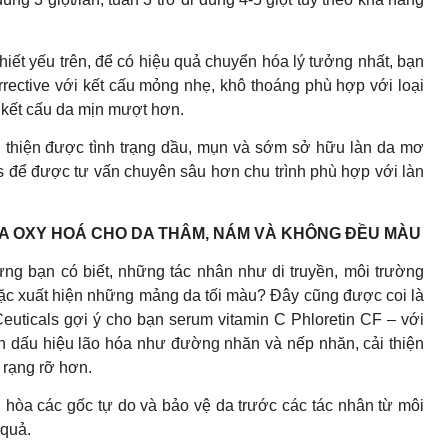
iết yếu trên, để có hiệu quả chuyển hóa lý tưởng nhất, bạn
rective với kết cấu mỏng nhẹ, khô thoáng phù hợp với loại
 kết cấu da mịn mượt hơn.
ải thiện được tình trạng dầu, mụn và sớm sở hữu làn da mơ
ls để được tư vấn chuyên sâu hơn chu trình phù hợp với làn
 OXY HOÁ CHO DA THÂM, NÁM VÀ KHÔNG ĐỀU MÀU
g bạn có biết, những tác nhân như di truyền, môi trường
oặc xuất hiện những mảng da tối màu? Đây cũng được coi là
euticals gợi ý cho bạn serum vitamin C Phloretin CF – với
iện dấu hiệu lão hóa như đường nhăn và nếp nhăn, cải thiện
, rạng rỡ hơn.
ng hòa các gốc tự do và bảo vệ da trước các tác nhân từ môi
 quả.