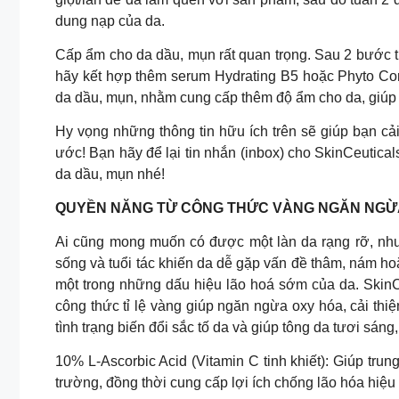
dung nạp của da.
Cấp ẩm cho da dầu, mụn rất quan trọng. Sau 2 bước th
hãy kết hợp thêm serum Hydrating B5 hoặc Phyto Cor
da dầu, mụn, nhằm cung cấp thêm độ ẩm cho da, giúp
Hy vọng những thông tin hữu ích trên sẽ giúp bạn c
ước! Bạn hãy để lại tin nhắn (inbox) cho SkinCeutica
da dầu, mụn nhé!
QUYỀN NĂNG TỪ CÔNG THỨC VÀNG NGĂN NGỪA
Ai cũng mong muốn có được một làn da rạng rỡ, nhưn
sống và tuổi tác khiến da dễ gặp vấn đề thâm, nám h
một trong những dấu hiệu lão hoá sớm của da. SkinC
công thức tỉ lệ vàng giúp ngăn ngừa oxy hóa, cải th
tình trạng biến đổi sắc tố da và giúp tông da tươi sáng
10% L-Ascorbic Acid (Vitamin C tinh khiết): Giúp tru
trường, đồng thời cung cấp lợi ích chống lão hóa hiệu