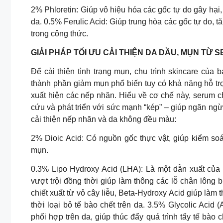
2% Phloretin: Giúp vô hiệu hóa các gốc tự do gây hại, g
da. 0.5% Ferulic Acid: Giúp trung hòa các gốc tự do, 
trong công thức.
GIẢI PHÁP TỐI ƯU CẢI THIỆN DA DẦU, MỤN TỪ
Để cải thiện tình trạng mụn, chu trình skincare của 
thành phần giảm mụn phổ biến tuy có khả năng hỗ trợ
xuất hiện các nếp nhăn. Hiểu về cơ chế này, serum 
cứu và phát triển với sức mạnh “kép” – giúp ngăn ngừ
cải thiện nếp nhăn và da không đều màu:
2% Dioic Acid: Có nguồn gốc thực vật, giúp kiểm soá
mụn.
0.3% Lipo Hydroxy Acid (LHA): Là một dẫn xuất của S
vượt trội đồng thời giúp làm thông các lỗ chân lông b
chiết xuất từ vỏ cây liễu, Beta-Hydroxy Acid giúp làm 
thời loại bỏ tế bào chết trên da. 3.5% Glycolic Acid
phối hợp trên da, giúp thúc đẩy quá trình tẩy tế bào c