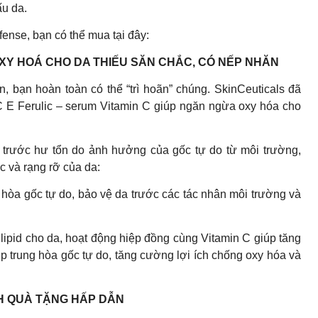
ấu da.
nse, bạn có thể mua tại đây:
Y HOÁ CHO DA THIẾU SĂN CHẮC, CÓ NẾP NHĂN
n, bạn hoàn toàn có thể “trì hoãn” chúng. SkinCeuticals đã
 E Ferulic – serum Vitamin C giúp ngăn ngừa oxy hóa cho
da trước hư tổn do ảnh hưởng của gốc tự do từ môi trường,
c và rạng rỡ của da:
g hòa gốc tự do, bảo vệ da trước các tác nhân môi trường và
lipid cho da, hoạt động hiệp đồng cùng Vitamin C giúp tăng
p trung hòa gốc tự do, tăng cường lợi ích chống oxy hóa và
NH QUÀ TẶNG HẤP DẪN