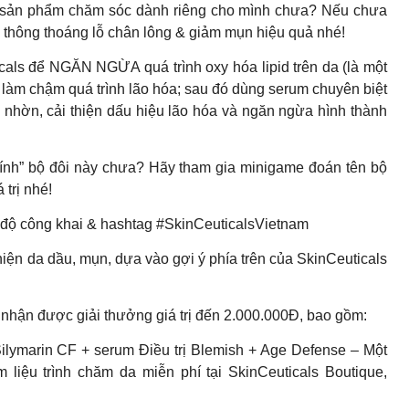
c sản phẩm chăm sóc dành riêng cho mình chưa? Nếu chưa
m thông thoáng lỗ chân lông & giảm mụn hiệu quả nhé!
cals để NGĂN NGỪA quá trình oxy hóa lipid trên da (là một
và làm chậm quá trình lão hóa; sau đó dùng serum chuyên biệt
ã nhờn, cải thiện dấu hiệu lão hóa và ngăn ngừa hình thành
h tính” bộ đôi này chưa? Hãy tham gia minigame đoán tên bộ
trị nhé!
 độ công khai & hashtag #SkinCeuticalsVietnam
iện da dầu, mụn, dựa vào gợi ý phía trên của SkinCeuticals
nhận được giải thưởng giá trị đến 2.000.000Đ, bao gồm:
lymarin CF + serum Điều trị Blemish + Age Defense – Một
m liệu trình chăm da miễn phí tại SkinCeuticals Boutique,