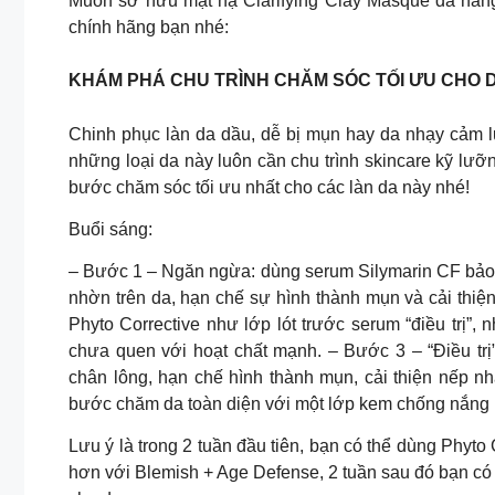
Muốn sở hữu mặt nạ Clarifying Clay Masque đa năng
chính hãng bạn nhé:
KHÁM PHÁ CHU TRÌNH CHĂM SÓC TỐI ƯU CHO 
Chinh phục làn da dầu, dễ bị mụn hay da nhạy cảm luô
những loại da này luôn cần chu trình skincare kỹ lư
bước chăm sóc tối ưu nhất cho các làn da này nhé!
Buổi sáng:
– Bước 1 – Ngăn ngừa: dùng serum Silymarin CF bảo 
nhờn trên da, hạn chế sự hình thành mụn và cải thiệ
Phyto Corrective như lớp lót trước serum “điều trị”
chưa quen với hoạt chất mạnh. – Bước 3 – “Điều trị
chân lông, hạn chế hình thành mụn, cải thiện nếp 
bước chăm da toàn diện với một lớp kem chống nắng 
Lưu ý là trong 2 tuần đầu tiên, bạn có thể dùng Phyto
hơn với Blemish + Age Defense, 2 tuần sau đó bạn có