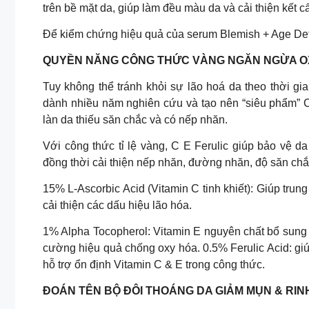
trên bề mặt da, giúp làm đều màu da và cải thiện kết c
Để kiểm chứng hiệu quả của serum Blemish + Age Defe
QUYỀN NĂNG CÔNG THỨC VÀNG NGĂN NGỪA OX
Tuy không thể tránh khỏi sự lão hoá da theo thời gia
dành nhiều năm nghiên cứu và tạo nên “siêu phẩm” C
làn da thiếu săn chắc và có nếp nhăn.
Với công thức tỉ lệ vàng, C E Ferulic giúp bảo vệ 
đồng thời cải thiện nếp nhăn, đường nhăn, độ săn chắ
15% L-Ascorbic Acid (Vitamin C tinh khiết): Giúp trun
cải thiện các dấu hiệu lão hóa.
1% Alpha Tocopherol: Vitamin E nguyên chất bổ sung 
cường hiệu quả chống oxy hóa. 0.5% Ferulic Acid: giú
hỗ trợ ổn định Vitamin C & E trong công thức.
ĐOÁN TÊN BỘ ĐÔI THOÁNG DA GIẢM MỤN & RI