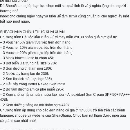
tới nửa kia chưa?
Để SheaGhana giúp bạn lựa chọn một set quà tinh tế và ý nghĩa tặng cho người
thương nhé.
Inbox cho chúng ngày ngay và luôn để tâm sự và cùng chuẩn bị cho người ấy một
bất ngờ ngọt ngào.
—
SHEAGHANA CHÍNH THỨC KHAI XUÂN
Chương trình Hái lộc đầu xuân – lì xì may mắn với 30 phần quà cực giá trị:
– 3 Voucher 5% giảm trực tiếp trên đơn hàng
– 3 Voucher 10% giảm trực tiếp trên đơn hàng
– 3 Voucher 20% giảm trực tiếp trên đơn hàng
– 3 Mask biocellulose tự chọn 45k
– 3 Bọt biển địa trung hải size S 70k
– 3 Son dưỡng trị thâm môi 180k
– 2 Nước tẩy trang táo đỏ 230k
– 2 Son lipstick màu tự chọn285k
– 2 Dầu tẩy trang Better Naked Skin 295k
– 2 Bơ tắm dưỡng ẩm cà phê muối 295k
– 2 Kem chống nắng ngăn ngừa lão hóa – Antioxidant Sun Cream SPF 50+ PA+++
420k
– 2 Kem dưỡng sáng da mờ thâm sạm 470k
Chương trình áp dụng cho các đơn hàng có giá trị từ 800K trở lên trên các kênh
fanpage, shopee và website của SheaGhana. Chúc bạn rút thăm được món quà
có giá trị cao nhất nhé!
———