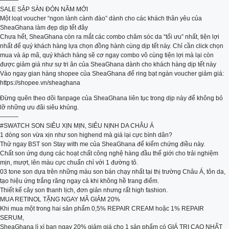
———
SALE SẬP SÀN ĐÓN NĂM MỚI
Một loạt voucher “ngon lành cành đào” dành cho các khách thân yêu của
SheaGhana làm đẹp dịp tết đây
Chưa hết, SheaGhana còn ra mắt các combo chăm sóc da “tối ưu” nhất, tiện lợi
nhất để quý khách hàng lựa chọn đồng hành cùng dịp tết này. Chỉ cần click chọn
mua và áp mã, quý khách hàng sẽ cơ ngay combo vô cùng tiện lợi mà lại còn
được giảm giá như sự tri ân của SheaGhana dành cho khách hàng dịp tết này
Vào ngay gian hàng shopee của SheaGhana để ring bạt ngàn voucher giảm giá:
https://shopee.vn/sheaghana
Đừng quên theo dõi fanpage của SheaGhana liên tục trong dịp này để không bỏ
lỡ những ưu đãi siêu khủng.
———
#SWATCH SON SIÊU XỊN MỊN, SIÊU NỊNH DA CHÂU Á
1 dòng son vừa xịn như son highend mà giá lại cực bình dân?
Thử ngay BST son Stay with me của SheaGhana để kiểm chứng điều này.
Chất son ứng dụng các hoạt chất công nghệ hàng đầu thế giới cho trải nghiệm
mịn, mượt, lên màu cực chuẩn chỉ với 1 đường tô.
03 tone son dựa trên những màu son bán chạy nhất tại thị trường Châu Á, tôn da,
tạo hiệu ứng trắng răng ngay cả khi không hề trang điểm.
Thiết kế cây son thanh lịch, đơn giản nhưng rất high fashion.
MUA RETINOL TẶNG NGAY MÃ GIẢM 20%
Khi mua một trong hai sản phẩm 0,5% REPAIR CREAM hoặc 1% REPAIR
SERUM,
SheaGhana lì xì bạn ngay 20% giảm giá cho 1 sản phẩm có GIÁ TRỊ CAO NHẤT