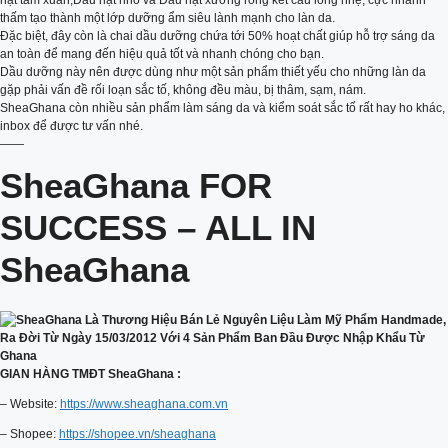
hạt tầm xuân,Dầu hạt nho và Dầu hạt xương rồng kết cấu lỏng nhẹ, cực nhanh
thấm tạo thành một lớp dưỡng ẩm siêu lành mạnh cho làn da.
Đặc biệt, đây còn là chai dầu dưỡng chứa tới 50% hoạt chất giúp hỗ trợ sáng da
an toàn để mang đến hiệu quả tốt và nhanh chóng cho bạn.
Dầu dưỡng này nên được dùng như một sản phẩm thiết yếu cho những làn da
gặp phải vấn đề rối loạn sắc tố, không đều màu, bị thâm, sạm, nám.
SheaGhana còn nhiều sản phẩm làm sáng da và kiểm soát sắc tố rất hay ho khác,
inbox để được tư vấn nhé.
——
SheaGhana FOR
SUCCESS – ALL IN
SheaGhana
GIAN HÀNG TMĐT SheaGhana :
– Website:
https://www.sheaghana.com.vn
– Shopee:
https://shopee.vn/sheaghana