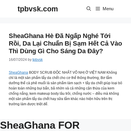
Skip
tpbvsk.com
to
Menu
content
SheaGhana Hè Đã Ngấp Nghé Tới
Rồi, Da Lại Chuẩn Bị Sạm Hết Cả Vào
Thì Dùng Gì Cho Sáng Da Đây?
16/07/2024
by
tpbvsk
SheaGhana
BODY SCRUB ĐỘC NHẤT VÔ NHỊ Ở VIỆT NAM Không
chỉ là một sản phẩm tẩy da chết cho cơ thể thông thường, Bơ tắm
dưỡng thể cà phê muối là sản phẩm làm sạch + tẩy da chết giúp loại bỏ
hoàn toàn những bụi bẩn, bã nhờn và cả những cặn thừa của kem
chống nắng, kem makeup body lâu trôi, chống nước – điều mà không
một sản phẩm tẩy da chết hay sữa tắm khác nào hiện hữu trên thị
trường làm được triệt để.
SheaGhana FOR