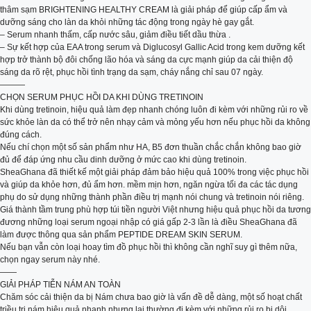
thâm sạm BRIGHTENING HEALTHY CREAM là giải pháp để giúp cấp ẩm và
dưỡng sáng cho làn da khỏi những tác động trong ngày hè gay gắt.
– Serum nhanh thấm, cấp nước sâu, giảm điều tiết dầu thừa .
– Sự kết hợp của EAA trong serum và Diglucosyl Gallic Acid trong kem dưỡng kết
hợp trở thành bộ đôi chống lão hóa và sáng da cực mạnh giúp da cải thiện độ
sáng da rõ rệt, phục hồi tình trạng da sạm, cháy nắng chỉ sau 07 ngày.
———
CHỌN SERUM PHỤC HỒI DA KHI DÙNG TRETINOIN
Khi dùng tretinoin, hiệu quả làm đẹp nhanh chóng luôn đi kèm với những rủi ro về
sức khỏe làn da có thể trở nên nhạy cảm và mỏng yếu hơn nếu phục hồi da không
đúng cách.
Nếu chí chọn một số sản phẩm như HA, B5 đơn thuần chắc chắn không bao giờ
đủ để đáp ứng nhu cầu dinh dưỡng ở mức cao khi dùng tretinoin.
SheaGhana đã thiết kế một giải pháp đảm bảo hiệu quả 100% trong việc phục hồi
và giúp da khỏe hơn, đủ ẩm hơn. mềm mịn hơn, ngăn ngừa tối đa các tác dụng
phụ do sử dụng những thành phần điều trị mạnh nói chung và tretinoin nói riêng.
Giá thành tầm trung phù hợp túi tiền người Việt nhưng hiệu quả phục hồi da tương
đương những loại serum ngoại nhập có giá gấp 2-3 lần là điều SheaGhana đã
làm được thông qua sản phẩm PEPTIDE DREAM SKIN SERUM.
Nếu bạn vẫn còn loại hoay tìm đồ phục hồi thì không cần nghĩ suy gì thêm nữa,
chọn ngay serum này nhé.
——
GIẢI PHÁP TIỄN NÁM AN TOÀN
Chăm sóc cải thiện da bị Nám chưa bao giờ là vấn đề dễ dàng, một số hoạt chất
triều trị nám hiệu quả nhanh nhưng lại thường đi kèm với những rủi ro bị dội