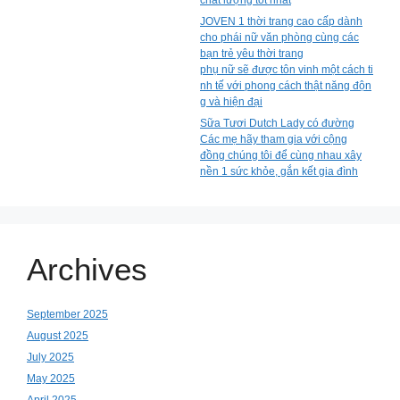
chất lượng tốt nhất
JOVEN 1 thời trang cao cấp dành
cho phái nữ văn phòng cùng các
bạn trẻ yêu thời trang
phụ nữ sẽ được tôn vinh một cách ti
nh tế với phong cách thật năng độn
g và hiện đại
Sữa Tươi Dutch Lady có đường
Các mẹ hãy tham gia với cộng
đồng chúng tôi để cùng nhau xây
nền 1 sức khỏe, gắn kết gia đình
Archives
September 2025
August 2025
July 2025
May 2025