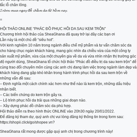
tắc lỗ chân lông.
𝓘𝓷𝓫𝓸𝔁 𝓶𝓾𝓪 𝓷𝓰𝓪𝔂 để 𝓬𝓱ă𝓶 𝓭𝓪 𝓽ừ 𝓱ô𝓶 𝓷𝓪𝔂.
=
HỘI THẢO ONLINE “PHÁC ĐỒ PHỤC HỒI DA SAU KEM TRỘN”
Chương trình hội thảo của SheaGhana đã quay trở lại đây các bạn ơi
Lần này là một chủ đề “siêu hot”.
Với kinh nghiệm 10 năm trong ngành điều chế mỹ phẩm và tư vấn chăm sóc da
cho hàng chục ngàn khách hàng, mang góc nhìn đa chiều vừa của một công ty
sản xuất mỹ phẩm, vừa của một chuyên gia về da và vừa nhìn nhận thị trường góc
độ người dùng, SheaGhana tổ chức hội thảo “Phác đồ điều trị da sau kem trộn” để
cùng trao đổi chuyên môn cùng các anh chị đang làm việc trong ngành làm đẹp và
khách hàng đang gặp khó khăn trong hành trình phục hồi da sau kem trộn về
những vấn đề sau:
– Định nghĩa một cách chính xác hơn như thế nào là kem trộn, những dấu hiệu
nhận biết.
– Các biến chứng do kem trộn gây ra.
– Lộ trình phục hồi da trải qua những giai đoạn nào.
– Xây dựng phác đồ chăm sóc da phù hợp.
Hội thảo diễn ra theo hình thức ONLINE vào 20h30 ngày 20/01/2022.
Để đăng ký tham dự, quý anh chị vui lòng đăng ký thông tin trong form sau:
https://shopii.click/go/shopee.vn?
SheaGhana rất mong được gặp quý anh chị trong chương trình này!