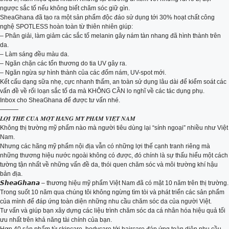
ngược sắc tố nếu không biết chăm sóc giữ gìn.
SheaGhana đã tạo ra một sản phẩm độc đáo sử dụng tới 30% hoạt chất công
nghệ SPOTLESS hoàn toàn từ thiên nhiên giúp:
– Phân giải, làm giảm các sắc tố melanin gây nám tàn nhang đã hình thành trên
da.
– Làm sáng đều màu da.
– Ngăn chặn các tổn thương do tia UV gây ra.
– Ngăn ngừa sự hình thành của các đốm nám, UV-spot mới.
Kết cấu dạng sữa nhẹ, cực nhanh thấm, an toàn sử dụng lâu dài để kiểm soát các
vấn đề về rối loạn sắc tố da mà KHÔNG CẦN lo nghĩ về các tác dụng phụ.
Inbox cho SheaGhana để được tư vấn nhé.
———
𝑳𝑶̛̣𝑰 𝑻𝑯𝑬̂́ 𝑪𝑼̉𝑨 𝑴𝑶̣̂𝑻 𝑯𝑨̃𝑵𝑮 𝑴𝒀̃ 𝑷𝑯𝑨̂̉𝑴 𝑽𝑰𝑬̣̂𝑻 𝑵𝑨𝑴
Không thị trường mỹ phẩm nào mà người tiêu dùng lại “sính ngoại” nhiều như Việt
Nam.
Nhưng các hãng mỹ phẩm nội địa vẫn có những lợi thế cạnh tranh riêng mà
những thương hiệu nước ngoài không có được, đó chính là sự thấu hiểu một cách
tường tận nhất về những vấn đề da, thói quen chăm sóc và môi trường khí hậu
bản địa.
𝙎𝙝𝙚𝙖𝙂𝙝𝙖𝙣𝙖 – thương hiệu mỹ phẩm Việt Nam đã có mặt 10 năm trên thị trường.
Trong suốt 10 năm qua chúng tôi không ngừng tìm tòi và phát triển các sản phẩm
của mình để đáp ứng toàn diện những nhu cầu chăm sóc da của người Việt.
Tư vấn và giúp bạn xây dựng các liệu trình chăm sóc da cá nhân hóa hiệu quả tối
ưu nhất trên khả năng tài chính của bạn.