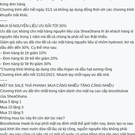
trong đơn hàng.
Chương trình đến hết ngày 31/1 và không áp dụng đồng thời với các chương trình
khuyến mãi khác.
——
MUA SỈ NGUYÊN LIỆU ƯU ĐÃI TỚI 30%
Ưu đãi cực khủng cho mặt hàng nguyên liệu của SheaGhana tri ân khách hàng sỉ
nguyên liệu trong 1 năm mà tất cả chúng ta phải nỗ lực thật nhiều.
Giảm giá siêu ưu đãi cho tất cả các mặt hàng nguyên liệu sỉ nhóm hydrosol, bơ và
dầu đến đến 30%. Cụ thể như sau:
– Đơn hàng từ 1tr giảm 10%
– Đơn hàng từ 2tr trở lên giảm 20%
– Đơn hàng từ 5tr thì giảm 30%
*Chương trình không áp dụng cho dầu Argan và dầu hạt xương rồng
Chương trình đến hết 31/01/2021. Nhanh tay chốt ngay ưu đãi nhé.
——
MẶT NẠ SALE THẢ PHANH, MUA CÀNG NHIỀU TẶNG CÀNG NHIỀU
Chương trình ưu đãi lớn nhất trong năm dành cho mặt nạ cao cấp biocellulose
của SheaGhana.
Mua 5 tặng 1
Mua 10 tặng 3
Mua 15 tặng 5
Không mua lúc này thì còn đợi lúc nào?
Biocellulose mask là loại phôi mặt nạ đỉnh nhất thế giới hiện nay, được tạo ra sau
quá trình lên men nước dừa rất lâu và kỳ công, nguồn nguyên liệu không phải
quốc gia nào cũng có nên chỉ có một số nước có vùng trồng dừa lớn như Việt Nam