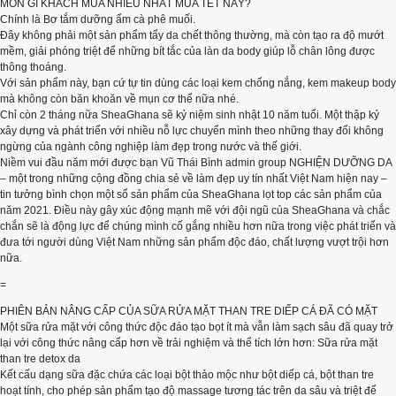
MÓN GÌ KHÁCH MUA NHIỀU NHẤT MUA TẾT NÀY?
Chính là Bơ tắm dưỡng ẩm cà phê muối.
Đây không phải một sản phẩm tẩy da chết thông thường, mà còn tạo ra độ mướt
mềm, giải phóng triệt để những bít tắc của làn da body giúp lỗ chân lông được
thông thoáng.
Với sản phẩm này, bạn cứ tự tin dùng các loại kem chống nắng, kem makeup body
mà không còn băn khoăn về mụn cơ thể nữa nhé.
Chỉ còn 2 tháng nữa SheaGhana sẽ kỷ niệm sinh nhật 10 năm tuổi. Một thập kỷ
xây dựng và phát triển với nhiều nỗ lực chuyển mình theo những thay đổi không
ngừng của ngành công nghiệp làm đẹp trong nước và thế giới.
Niềm vui đầu năm mới được bạn Vũ Thái Bình admin group NGHIỆN DƯỠNG DA
– một trong những cộng đồng chia sẻ về làm đẹp uy tín nhất Việt Nam hiện nay –
tin tưởng bình chọn một số sản phẩm của SheaGhana lọt top các sản phẩm của
năm 2021. Điều này gây xúc động mạnh mẽ với đội ngũ của SheaGhana và chắc
chắn sẽ là động lực để chúng mình cố gắng nhiều hơn nữa trong việc phát triển và
đưa tới người dùng Việt Nam những sản phẩm độc đáo, chất lượng vượt trội hơn
nữa.
=
PHIÊN BẢN NÂNG CẤP CỦA SỮA RỬA MẶT THAN TRE DIẾP CÁ ĐÃ CÓ MẶT
Một sữa rửa mặt với công thức độc đáo tạo bọt ít mà vẫn làm sạch sâu đã quay trở
lại với công thức nâng cấp hơn về trải nghiệm và thể tích lớn hơn: Sữa rửa mặt
than tre detox da
Kết cấu dạng sữa đặc chứa các loại bột thảo mộc như bột diếp cá, bột than tre
hoạt tính, cho phép sản phẩm tạo độ massage tương tác trên da sâu và triệt để