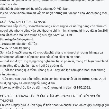
Hơn 40 sản phẩm từ skincare, bodycare tới haircare đáp ứng toàn diện nhu cầu
chăm sóc da.
Giá thành phù hợp với thu nhập của người Việt Nam.
Ib cho SheaGhana được tư vấn và nhận những ưu đãi dành cho khách hàng mới.
——
QUÀ TẶNG XINH YÊU CHO NÀNG
Valentine sắp tới rồi, SheaGhana tặng các chàng và cả những nàng còn chưa có
người yêu nhưng cũng vẫn yêu thương chính mình chương trình ưu đãi giảm 20%
cho tất cả các thỏi son thuộc bộ sưu tập STAY WITH ME.
𝐒𝐭𝐮𝐧𝐧𝐢𝐧𝐠 đỏ đất quyến rũ.
𝐓𝐢𝐦𝐞𝐥𝐞𝐬𝐬 đỏ nâu đậm rất Tây.
𝐘𝐨𝐮𝐭𝐡 đỏ cam trẻ trung.
Son của SheaGhana tuy có mức giá phải chăng nhưng chất lượng thì ngay cả
những bạn đã quen dùng son cao cấp cũng sẽ bị chinh phuc.
– Chất son được ứng dụng công nghệ trải hạt vi phân tử, mang tới hiệu quả blend
màu đồng đều, chuẩn màu chỉ với 01 đường tô.
– Chất son không quá mềm, không quá lì hay khô tạo cảm giác thoải mái nhưng
vẫn bền màu.
– Các tone son dựa trên những màu son bán chạy nhất tại thị trường Châu Á, dễ
sử dụng ngay cả khi không hề trang điểm.
Inbox ngay để chớp lấy ưu đãi nhé. Chương trình đến hết 14/2/2022.
——
CÙNG SHEAGHANA BÀY TỎ TÌNH CẢM MỘT CÁCH TINH TẾ ĐẾN NGƯỜI
THƯƠNG
Chỉ còn 6 ngày nữa là đến ngày lễ tình nhân Valentine. Bạn đã có gì ý tưởng gì gửi