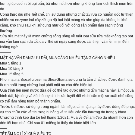
hơn, giúp cuốn trôi bụi bẩn, bã nhờn tốt hơn nhưng không làm kích thích mụn trên
da.
Công thức dịu nhẹ, tiết chế, chỉ sử dụng những chất tẩy rửa có nguồn gốc từ thiên
nhiên và enzyme trái cây để tạo độ bọt thật mỏng và nhẹ giúp da không bị khô
căng, khó chịu sau khi sử dụng như đối với dòng sản phẩm làm sạch thông
thường.
Sữa rửa mặt này là minh chứng sống động về một loại sữa rửa mặt không tạo bọt
mà vẫn làm sạch da tốt, da vì thế sẽ ngày càng được cải thiện và mềm mịn đến
không ngờ.
———
MẶT NẠ VẪN ĐANG ƯU ĐÃI, MUA CÀNG NHIỀU TẶNG CÀNG NHIỀU
Mua 5 tặng 1
Mua 10 tặng 3
Mua 15 tặng 5
Phôi mặt nạ Biocellulose mà SheaGhana sử dụng là tấm chất liệu được đánh giá
là xịn nhất trọng những loại phôi mặt nạ cho đến hiện tại.
Quá trình lên men nước dừa để có thể tạo được những tấm mặt nạ này là một quá
trình dài, kỳ công và đòi hỏi sự chính xác tuyệt đối vì chỉ cần một sơ xuất nhỏ cũng
có thể làm hỏng toàn bộ thành phẩm.
Trước khi được sử dụng trong ngành làm đẹp, tấm mặt nạ này được dùng để phục
vụ cho chữa các vết thương bị bỏng và trị liệu các tổn thương da trong y khoa.
Chương trình kéo dài tới hết tháng 1/2021. Mua về để làm đẹp da nhanh hơn còn
đón tết bạn nhé. Chỉ sau 01 miếng là thấy da khác biệt liền.
——
TẾT ẤM NO LÌ XÌ QUÀ SIÊU TO