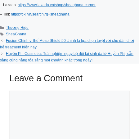
– Lazada:
https://www.lazada.vn/shop/sheaghana-corner
– Tiki:
https://tiki.vn/search?q=sheaghana
Categories
Thương Hiệu
Tags
SheaGhana
Fusion Chính vì thế Meso Shield 50 chính là lựa chọn tuyệt vời cho dân chơi
hệ treatment hiện nay.
Huyền Phi Cosmetics Trải nghiệm ngay bộ đôi tái sinh da từ Huyền Phi, sẵn
sàng cùng nàng tỏa sáng mọi khoảnh khắc trong ngày!
Leave a Comment
Comment