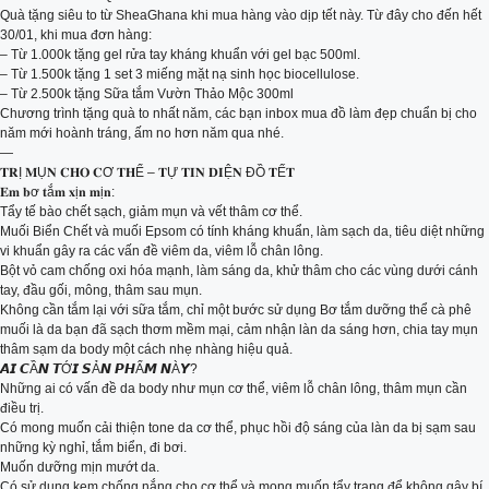
Quà tặng siêu to từ SheaGhana khi mua hàng vào dịp tết này. Từ đây cho đến hết
30/01, khi mua đơn hàng:
– Từ 1.000k tặng gel rửa tay kháng khuẩn với gel bạc 500ml.
– Từ 1.500k tặng 1 set 3 miếng mặt nạ sinh học biocellulose.
– Từ 2.500k tặng Sữa tắm Vườn Thảo Mộc 300ml
Chương trình tặng quà to nhất năm, các bạn inbox mua đồ làm đẹp chuẩn bị cho
năm mới hoành tráng, ấm no hơn năm qua nhé.
—
𝐓𝐑Ị 𝐌Ụ𝐍 𝐂𝐇𝐎 𝐂Ơ 𝐓𝐇Ể – 𝐓Ự 𝐓𝐈𝐍 𝐃𝐈Ệ𝐍 ĐỒ 𝐓Ế𝐓
𝐄𝐦 𝐛ơ 𝐭ắ𝐦 𝐱ị𝐧 𝐦ị𝐧:
Tẩy tế bào chết sạch, giảm mụn và vết thâm cơ thể.
Muối Biển Chết và muối Epsom có tính kháng khuẩn, làm sạch da, tiêu diệt những
vi khuẩn gây ra các vấn đề viêm da, viêm lỗ chân lông.
Bột vỏ cam chống oxi hóa mạnh, làm sáng da, khử thâm cho các vùng dưới cánh
tay, đầu gối, mông, thâm sau mụn.
Không cần tắm lại với sữa tắm, chỉ một bước sử dụng Bơ tắm dưỡng thể cà phê
muối là da bạn đã sạch thơm mềm mại, cảm nhận làn da sáng hơn, chia tay mụn
thâm sạm da body một cách nhẹ nhàng hiệu quả.
𝘼𝙄 𝘾Ầ𝙉 𝙏Ớ𝙄 𝙎Ả𝙉 𝙋𝙃Ẩ𝙈 𝙉À𝙔?
Những ai có vấn đề da body như mụn cơ thể, viêm lỗ chân lông, thâm mụn cần
điều trị.
Có mong muốn cải thiện tone da cơ thể, phục hồi độ sáng của làn da bị sạm sau
những kỳ nghỉ, tắm biển, đi bơi.
Muốn dưỡng mịn mướt da.
Có sử dụng kem chống nắng cho cơ thể và mong muốn tẩy trang để không gây bí