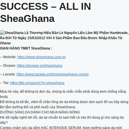
SUCCESS – ALL IN
SheaGhana
GIAN HÀNG TMĐT SheaGhana :
– Website:
https://www.sheaghana.com.vn
– Shopee:
https://shopee.vn/sheaghana
– Lazada:
https://www.lazada.vn/shop/sheaghana-corner
– Tiki:
https://tiki.vn/search?q=sheaghana
Mùa hè này, để không bị đen da, chúng ta chắc chắn phải dùng kem chống nắng
body.
Để không bị bít tắc, viêm lỗ chân lông do da không được làm sạch tối ưu hãy dùng
Bơ tắm dưỡng thể cà phê muối của SheaGhana.
DƯỠNG SÁNG DA DÀNH CHO MÙA NẮNG NÓNG
Hè đã ngấp nghé tới rồi, da lại chuẩn bị sạm hết cả vào thì dùng gì cho sáng da
đây?
Combo chăm sóc da gồm HAC INTENSIVE SERUM- Kem dưỡng sáng da mời