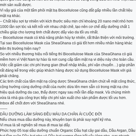
mới sản xuất được.
Vì vậy giá của một tấm phôi mặt bạ Biocellulose cũng đắt gấp nhiều lần chất liệu
mặt nạ khác.
– Chất liệu sợi tự nhiên với kích thước siêu mịn chỉ khoảng 20 nano mét nhỏ hơn
1000 lần sợi tóc và kết nối với nhau chặt chẽ, tạo nên cơ chế đẩy dưỡng chất 1
chiều giúp cho lượng tinh chất được đẩy vào da tối ưu nhất.
– Biocellulose mask có khả năng phân hủy tự nhiên, rất thân thiện với môi trường.
Tại sao Biocellulose Mask của SheaGhana có giá tốt hơn nhiều nhãn hàng khác
trên thị trường hiện nay?
So với nhiều thương hiệu nổi tiếng thì Biocellulose Mask của SheaGhana có giá
mềm hơn vì Việt Nam tự hào là nơi cung cấp tấm mặt nạ vi diệu này cho toàn cầu.
Việc cắt giảm các chi phí trung gian (thuế nhập khẩu, phí vận chuyển…) góp phần
rất đáng kể trong việc giúp khách hàng được sử dụng Biocellulose Mask với giá
phải chăng.
Các tinh chất của tấm mặt nạ cũng dược SheaGhana chăm chút về mặt công thức,
cộng hưởng cùng dưỡng chất của nước dừa lên men sẵn có trong mặt nạ cho
hiệu quả dưỡng da cao, thấy được ngay sau mỗi lần đắp mask. Và chúng mình
vừa là nhà gia công trực tiếp chi phí sản xuất cho sản phẩm được tối ưu hơn.
Inbox để chốt đơn với SheaGhana nhé.
——
DẦU DƯỠNG LÀM SÁNG ĐỀU MÀU DA CHÂN ÁI CUỘC ĐỜI
Nếu chưa mua dầu dưỡng này, khuyên bạn là phải suy nghĩ kỹ nha.
Vì mua là sẽ nghiện sẽ mua đi mua lại đấy.
Phức hợp 05 loại dầu dưỡng chuẩn Organic Dầu hạt cây gai dầu, Dầu Argan, Dầu