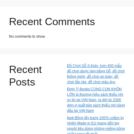
Recent Comments
No comments to show.
Recent
Đồ Chơi Gỗ S-Kids, hơn 400 mẫu
đồ chơi được làm bằng Gỗ, đồ chơi
thông minh, đồ chơi an toàn, đồ
Posts
chơi lắp ráp, đồ chơi giáo dục
Đinh Tị Books CÙNG CON KHÔN
LỚN là thương hiệu sách thiếu nhi
uy tín tại Việt Nam, ra đời từ 2006
đơn vị xuất bản sách thiếu nhi hàng
đầu tại Việt Nam
Ipek Bông tẩy trang 100% cotton tự
nhiên Made in EU mang đến tay
người tiêu dùng những miếng bông