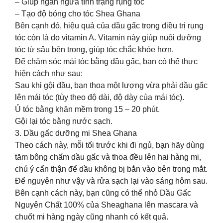
– Giúp ngăn ngừa tình trạng rụng tóc
– Tạo độ bóng cho tóc Shea Ghana
Bên cạnh đó, hiệu quả của dầu gấc trong điều trị rụng
tóc còn là do vitamin A. Vitamin này giúp nuôi dưỡng
tóc từ sâu bên trong, giúp tóc chắc khỏe hơn.
Để chăm sóc mái tóc bằng dầu gấc, bạn có thể thực
hiện cách như sau:
Sau khi gội đầu, bạn thoa một lượng vừa phải dầu gấc
lên mái tóc (tùy theo độ dài, độ dày của mái tóc).
Ủ tóc bằng khăn mềm trong 15 – 20 phút.
Gội lại tóc bằng nước sạch.
3. Dầu gấc dưỡng mi Shea Ghana
Theo cách này, mỗi tối trước khi đi ngủ, bạn hãy dùng
tăm bông chấm dầu gấc và thoa đều lên hai hàng mi,
chú ý cẩn thận để dầu không bị bắn vào bên trong mắt.
Để nguyên như vậy và rửa sạch lại vào sáng hôm sau.
Bên cạnh cách này, bạn cũng có thể nhỏ Dầu Gấc
Nguyên Chất 100% của Sheaghana lên mascara và
chuốt mi hàng ngày cũng nhanh có kết quả.