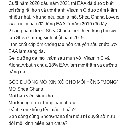
Cuối năm 2020 đầu năm 2021 thì EAA đã được biết
tới rộng rãi hơn và trở thành Vitamin C được tìm kiếm
nhiều nhất. Nhưng nếu bạn là một Shea Ghana Lovers
kỳ cựu thì bạn đã dùng EAA từ năm 2019 rồi đấy.
2 sản phẩm được SheaGhana thực hiện trong bộ sưu
tập Shea7 mừng sinh nhật năm 2019:
Tinh chất cấp ẩm chống lão hóa chuyên sâu chứa 5%
EAA làm sáng da.
Gel dưỡng da mờ thâm sau mụn với Vitamin C và
Alpha Arbutin chứa 18% EAA làm mờ thâm và dưỡng
trắng da.
GÓC DƯỠNG MÔI XỊN XÒ CHO MÔI HỒNG “MỌNG”
MƠ Shea Ghana
Môi bạn siêu siêu khô
Môi không được hồng hào như ý
Đánh son không lên màu chuẩn?
Sẵn sàng cùng SheaGhana tìm hiểu bí quyết sở hữu
đôi môi xinh miễn bàn chưa?