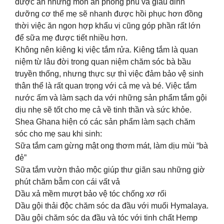
được ăn những món ăn phong phú và giàu dinh
dưỡng cơ thể mẹ sẽ nhanh được hồi phục hơn đồng
thời việc ăn ngon hợp khẩu vị cũng góp phần rất lớn
để sữa mẹ được tiết nhiều hơn.
Không nên kiêng kị việc tắm rửa. Kiêng tắm là quan
niệm từ lâu đời trong quan niệm chăm sóc bà bầu
truyền thống, nhưng thực sự thì việc đảm bảo vệ sinh
thân thể là rất quan trọng với cả mẹ và bé. Việc tắm
nước ấm và làm sạch da với những sản phẩm tắm gội
dịu nhẹ sẽ tốt cho mẹ cả về tinh thần và sức khỏe.
Shea Ghana hiện có các sản phẩm làm sạch chăm
sóc cho mẹ sau khi sinh:
Sữa tắm cam gừng mật ong thơm mát, làm dịu mùi “bà
đẻ”
Sữa tắm vườn thảo mộc giúp thư giãn sau những giờ
phút chăm bẵm con cái vất vả
Dầu xả mềm mượt bảo vệ tóc chống xơ rối
Dầu gội thải độc chăm sóc da đầu với muối Hymalaya.
Dầu gội chăm sóc da đầu và tóc với tinh chất Hemp