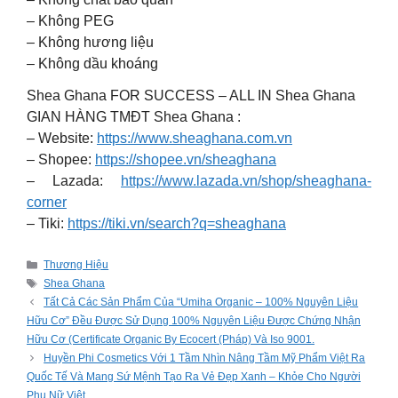
– Không PEG
– Không hương liệu
– Không dầu khoáng
Shea Ghana FOR SUCCESS – ALL IN Shea Ghana
GIAN HÀNG TMĐT Shea Ghana :
– Website:
https://www.sheaghana.com.vn
– Shopee:
https://shopee.vn/sheaghana
– Lazada:
https://www.lazada.vn/shop/sheaghana-
corner
– Tiki:
https://tiki.vn/search?q=sheaghana
Categories
Thương Hiệu
Tags
Shea Ghana
Tất Cả Các Sản Phẩm Của “Umiha Organic – 100% Nguyên Liệu
Hữu Cơ” Đều Được Sử Dụng 100% Nguyên Liệu Được Chứng Nhận
Hữu Cơ (Certificate Organic By Ecocert (Pháp) Và Iso 9001.
Huyền Phi Cosmetics Với 1 Tầm Nhìn Nâng Tầm Mỹ Phẩm Việt Ra
Quốc Tế Và Mang Sứ Mệnh Tạo Ra Vẻ Đẹp Xanh – Khỏe Cho Người
Phụ Nữ Việt.