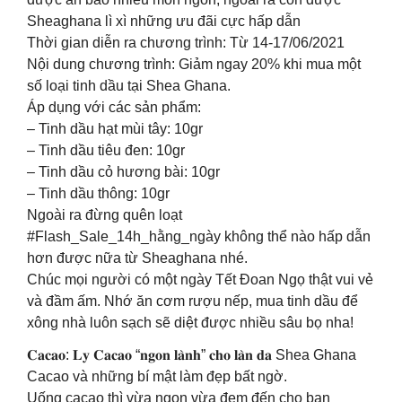
Sheaghana lì xì những ưu đãi cực hấp dẫn
Thời gian diễn ra chương trình: Từ 14-17/06/2021
Nội dung chương trình: Giảm ngay 20% khi mua một
số loại tinh dầu tại Shea Ghana.
Áp dụng với các sản phẩm:
– Tinh dầu hạt mùi tây: 10gr
– Tinh dầu tiêu đen: 10gr
– Tinh dầu cỏ hương bài: 10gr
– Tinh dầu thông: 10gr
Ngoài ra đừng quên loạt
#Flash_Sale_14h_hằng_ngày không thể nào hấp dẫn
hơn được nữa từ Sheaghana nhé.
Chúc mọi người có một ngày Tết Đoan Ngọ thật vui vẻ
và đầm ấm. Nhớ ăn cơm rượu nếp, mua tinh dầu để
xông nhà luôn sạch sẽ diệt được nhiều sâu bọ nha!
𝐂𝐚𝐜𝐚𝐨: 𝐋𝐲 𝐂𝐚𝐜𝐚𝐨 “𝐧𝐠𝐨𝐧 𝐥𝐚̀𝐧𝐡” 𝐜𝐡𝐨 𝐥𝐚̀𝐧 𝐝𝐚 Shea Ghana
Cacao và những bí mật làm đẹp bất ngờ.
Uống cacao thì vừa ngon vừa đem đến cho bạn