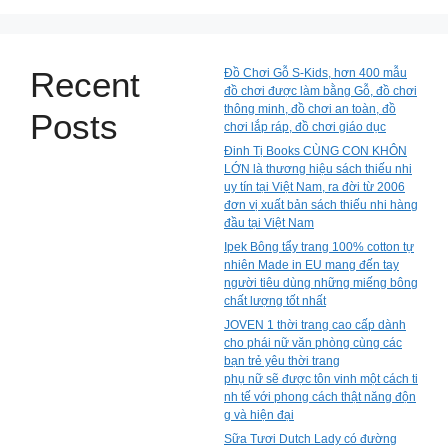
Recent
Đồ Chơi Gỗ S-Kids, hơn 400 mẫu
đồ chơi được làm bằng Gỗ, đồ chơi
thông minh, đồ chơi an toàn, đồ
Posts
chơi lắp ráp, đồ chơi giáo dục
Đinh Tị Books CÙNG CON KHÔN
LỚN là thương hiệu sách thiếu nhi
uy tín tại Việt Nam, ra đời từ 2006
đơn vị xuất bản sách thiếu nhi hàng
đầu tại Việt Nam
Ipek Bông tẩy trang 100% cotton tự
nhiên Made in EU mang đến tay
người tiêu dùng những miếng bông
chất lượng tốt nhất
JOVEN 1 thời trang cao cấp dành
cho phái nữ văn phòng cùng các
bạn trẻ yêu thời trang
phụ nữ sẽ được tôn vinh một cách ti
nh tế với phong cách thật năng độn
g và hiện đại
Sữa Tươi Dutch Lady có đường