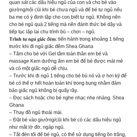
quan sát các dấu hiệu ngủ của con và cho bé vào
giường/nôi cũi khi bé chưa ngủ và để bé tự ngủ nếu
ba mẹ có ý định tập cho con biết tự ngủ. Không nên
cho bé ngủ quá 2 tiếng mà nên đánh thức bé dậy và
tiếp tục lặp lại chu trình bú – chơi – ngủ.
𝐓𝐫𝐢̀𝐧𝐡 𝐭𝐮̛̣ 𝐧𝐠𝐮̉ 𝐠𝐢𝐚̂́𝐜 đ𝐞̂𝐦: tiến hành trong khoảng 1 tiếng
trước khi đi ngủ giấc đêm Shea Ghana
– Tắm cho bé với Gel tắm toàn thân em bé và
massage Kem dưỡng ẩm em bé để bé được mát mẻ
và có một giấc ngủ dễ chịu.
– Trước khi đi ngủ 1 tiếng cho bé bú nó và ợ hơi kỹ để
bé có thể ợ hết hoàn toàn khí trong bụng nhằm đảm
bảo giấc ngủ không bị quấy rầy.
– Đọc sách hoặc cho bé nghe nhạc nhẹ nhàng. Shea
Ghana
– Thay đồ ngủ thoải mái.
– Đặt bé vào giường/cũi khi bé có các dấu hiệu ngủ
như mắt lờ đờ, ngáp ngủ.
– Tắt đèn tối để bé ngủ, có thể sử dụng tiếng ồn trắng,