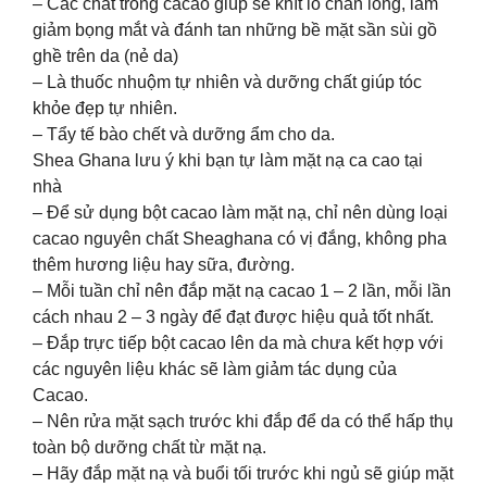
– Các chất trong cacao giúp se khít lỗ chân lông, làm
giảm bọng mắt và đánh tan những bề mặt sần sùi gồ
ghề trên da (nẻ da)
– Là thuốc nhuộm tự nhiên và dưỡng chất giúp tóc
khỏe đẹp tự nhiên.
– Tẩy tế bào chết và dưỡng ẩm cho da.
Shea Ghana lưu ý khi bạn tự làm mặt nạ ca cao tại
nhà
– Để sử dụng bột cacao làm mặt nạ, chỉ nên dùng loại
cacao nguyên chất Sheaghana có vị đắng, không pha
thêm hương liệu hay sữa, đường.
– Mỗi tuần chỉ nên đắp mặt nạ cacao 1 – 2 lần, mỗi lần
cách nhau 2 – 3 ngày để đạt được hiệu quả tốt nhất.
– Đắp trực tiếp bột cacao lên da mà chưa kết hợp với
các nguyên liệu khác sẽ làm giảm tác dụng của
Cacao.
– Nên rửa mặt sạch trước khi đắp để da có thể hấp thụ
toàn bộ dưỡng chất từ mặt nạ.
– Hãy đắp mặt nạ và buổi tối trước khi ngủ sẽ giúp mặt