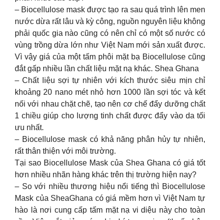
– Biocellulose mask được tạo ra sau quá trình lên men
nước dừa rất lâu và kỳ công, nguồn nguyên liệu không
phải quốc gia nào cũng có nên chỉ có một số nước có
vùng trồng dừa lớn như Việt Nam mới sản xuất được.
Vì vậy giá của một tấm phôi mặt bạ Biocellulose cũng
đắt gấp nhiều lần chất liệu mặt nạ khác. Shea Ghana
– Chất liệu sợi tự nhiên với kích thước siêu mịn chỉ
khoảng 20 nano mét nhỏ hơn 1000 lần sợi tóc và kết
nối với nhau chặt chẽ, tạo nên cơ chế đẩy dưỡng chất
1 chiều giúp cho lượng tinh chất được đẩy vào da tối
ưu nhất.
– Biocellulose mask có khả năng phân hủy tự nhiên,
rất thân thiện với môi trường.
Tại sao Biocellulose Mask của Shea Ghana có giá tốt
hơn nhiều nhãn hàng khác trên thị trường hiện nay?
– So với nhiều thương hiệu nổi tiếng thì Biocellulose
Mask của SheaGhana có giá mềm hơn vì Việt Nam tự
hào là nơi cung cấp tấm mặt nạ vi diệu này cho toàn