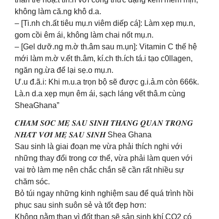
không làm că.ng khô d.a.
– [Ti.nh ch.ất tiêu mụ.n viêm diếp cá]: Làm xẹp mụ.n,
gom cồi êm ái, không làm chai nốt mụ.n.
– [Gel dưỡ.ng m.ờ th.âm sau m.ụn]: Vitamin C thế hệ
mới làm m.ờ v.ết th.âm, kí.ch th.ích tá.i tạo c0llagen,
ngăn ng.ừa để lại sẹ.o mụ.n.
Ư.u đ.ã.i: Khi m.u.a trọn bộ sẽ được g.i.ả.m còn 666k.
Là.n d.a xẹp mụn êm ái, sạch láng vết thâ.m cùng
SheaGhana”
𝑪𝑯𝑨̆𝑴 𝑺𝑶́𝑪 𝑴𝑬̣ 𝑺𝑨𝑼 𝑺𝑰𝑵𝑯 𝑻𝑯𝑨́𝑵𝑮 𝑸𝑼𝑨𝑵 𝑻𝑹𝑶̣𝑵𝑮
𝑵𝑯𝑨̂́𝑻 𝑽𝑶̛́𝑰 𝑴𝑬̣ 𝑺𝑨𝑼 𝑺𝑰𝑵𝑯 Shea Ghana
Sau sinh là giai đoạn mẹ vừa phải thích nghi với
những thay đổi trong cơ thể, vừa phải làm quen với
vai trò làm mẹ nên chắc chắn sẽ cần rất nhiều sự
chăm sóc.
Bỏ túi ngay những kinh nghiệm sau để quá trình hồi
phục sau sinh suôn sẻ và tốt đẹp hơn:
Không nằm than vì đốt than sẽ sản sinh khí CO2 có