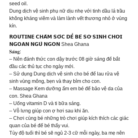
seed oil.
Dung dịch vệ sinh phụ nữ dịu nhẹ với tinh dầu lá trầu
không kháng viêm và làm lành vết thương nhỏ ở vùng
kín.
𝗥𝗢𝗨𝗧𝗜𝗡𝗘 𝗖𝗛𝗔̆𝗠 𝗦𝗢́𝗖 𝗗𝗘̂̉ 𝗕𝗘́ 𝗦𝗢̛ 𝗦𝗜𝗡𝗛 𝗖𝗛𝗢̛𝗜
𝗡𝗚𝗢𝗔𝗡 𝗡𝗚𝗨̉ 𝗡𝗚𝗢𝗡 Shea Ghana
𝐒𝐚́𝐧𝐠:
– Nên đánh thức con dậy trước 08 giờ sáng để bắt
đầu các thủ tục cho ngày mới.
– Sử dụng Dung dịch vệ sinh cho bé để lau rửa vệ
sinh vùng mông, bẹn và thay bỉm cho con.
– Massage Kem dưỡng ẩm em bé để bảo vệ da của
con. Shea Ghana
– Uống vitamin D và ti bữa sáng.
– Vỗ lưng giúp con ợ hơi sau khi ăn.
– Chơi cùng bé những trò chơi giúp kích thích các giác
quan của bé để bé thấy vui.
Tùy độ tuổi thì bé sẽ ngủ 2-3 cữ mỗi ngày, ba mẹ nên