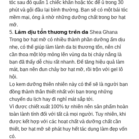
tóc sau đó quấn 1 chiếc khăn hoặc tóc để ủ trong 30
phút và gội đầu lại bình thường. Bạn sẽ có một bái tóc
mềm mại, óng ả nhờ những dưỡng chất trong bơ hạt
mỡ.
5. 𝗟𝗮̀𝗺 𝗱𝗶̣𝘂 𝘁𝗼̂̉𝗻 𝘁𝗵𝘂̛𝗼̛𝗻𝗴 𝘁𝗿𝗲̂𝗻 𝗱𝗮 Shea Ghana
Trong bơ hạt mỡ có nhiều thành phần dưỡng ẩm dịu
nhẹ, có thể giúp làm lành da bị thương tổn, nên chỉ
cần thoa một lớp mỏng lên vùng da bị cháy nắng là
bạn đã thấy dễ chịu rất nhanh. Để tăng hiệu quả làm
mát, bạn nên đun chảy bơ hạt mỡ, rồi trộn với gel lô
hội.
Lọ kem dưỡng thiên nhiên này có thể sẽ là người bạn
đồng thành thân thiết nhất với bạn trong những
chuyến du lịch hay đi nghỉ mát sắp tới.
Vì được chiết xuất 100% tự nhiên nên sản phẩm hoàn
toàn lành tính đối với tất cả mọi người. Tuy nhiên, khi
được kết hợp với các hoạt chất và dưỡng chất cần
thiết, bơ hạt mỡ sẽ phát huy hết tác dụng làm đẹp vốn
có.