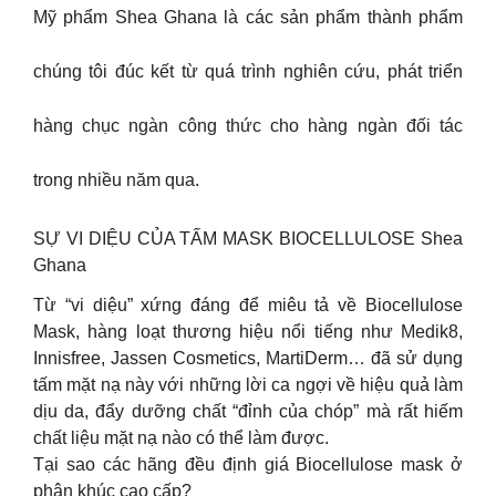
Mỹ phẩm Shea Ghana là các sản phẩm thành phẩm
chúng tôi đúc kết từ quá trình nghiên cứu, phát triển
hàng chục ngàn công thức cho hàng ngàn đối tác
trong nhiều năm qua.
SỰ VI DIỆU CỦA TẤM MASK BIOCELLULOSE Shea
Ghana
Từ “vi diệu” xứng đáng để miêu tả về Biocellulose
Mask, hàng loạt thương hiệu nổi tiếng như Medik8,
Innisfree, Jassen Cosmetics, MartiDerm… đã sử dụng
tấm mặt nạ này với những lời ca ngợi về hiệu quả làm
dịu da, đẩy dưỡng chất “đỉnh của chóp” mà rất hiếm
chất liệu mặt nạ nào có thể làm được.
Tại sao các hãng đều định giá Biocellulose mask ở
phân khúc cao cấp?