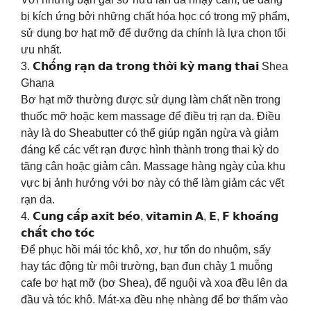
bị kích ứng bởi những chất hóa học có trong mỹ phẩm,
sử dụng bơ hạt mỡ để dưỡng da chính là lựa chọn tối
ưu nhất.
3. 𝗖𝗵𝗼̂́𝗻𝗴 𝗿𝗮̣𝗻 𝗱𝗮 𝘁𝗿𝗼𝗻𝗴 𝘁𝗵𝗼̛̀𝗶 𝗸𝘆̀ 𝗺𝗮𝗻𝗴 𝘁𝗵𝗮𝗶 Shea
Ghana
Bơ hạt mỡ thường được sử dụng làm chất nền trong
thuốc mỡ hoặc kem massage để điều trị rạn da. Điều
này là do Sheabutter có thể giúp ngăn ngừa và giảm
đáng kể các vết rạn được hình thành trong thai kỳ do
tăng cân hoặc giảm cân. Massage hàng ngày của khu
vực bị ảnh hưởng với bơ này có thể làm giảm các vết
rạn da.
4. 𝗖𝘂𝗻𝗴 𝗰𝗮̂́𝗽 𝗮𝘅𝗶𝘁 𝗯𝗲́𝗼, 𝘃𝗶𝘁𝗮𝗺𝗶𝗻 𝗔, 𝗘, 𝗙 𝗸𝗵𝗼𝗮́𝗻𝗴
𝗰𝗵𝗮̂́𝘁 𝗰𝗵𝗼 𝘁𝗼́𝗰
Để phục hồi mái tóc khô, xơ, hư tổn do nhuộm, sấy
hay tác động từ môi trường, bạn đun chảy 1 muỗng
cafe bơ hạt mỡ (bơ Shea), để nguội và xoa đều lên da
đầu và tóc khô. Mát-xa đều nhẹ nhàng để bơ thấm vào