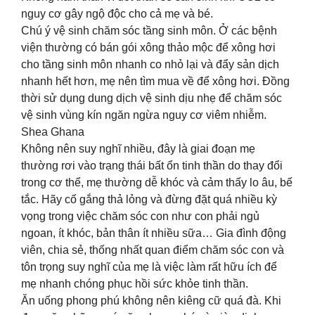
nguy cơ gây ngộ độc cho cả mẹ và bé.
Chú ý vệ sinh chăm sóc tầng sinh môn. Ở các bệnh
viện thường có bán gói xông thảo mộc để xông hơi
cho tầng sinh môn nhanh co nhỏ lại và đẩy sản dịch
nhanh hết hơn, mẹ nên tìm mua về để xông hơi. Đồng
thời sử dụng dung dịch vệ sinh dịu nhẹ để chăm sóc
vệ sinh vùng kín ngăn ngừa nguy cơ viêm nhiễm.
Shea Ghana
Không nên suy nghĩ nhiều, đây là giai đoạn mẹ
thường rơi vào trạng thái bất ổn tinh thần do thay đổi
trong cơ thể, mẹ thường dễ khóc và cảm thấy lo âu, bế
tắc. Hãy cố gắng thả lỏng và đừng đặt quá nhiều kỳ
vọng trong việc chăm sóc con như con phải ngủ
ngoan, ít khóc, bản thân ít nhiều sữa… Gia đình động
viên, chia sẻ, thống nhất quan điểm chăm sóc con và
tôn trọng suy nghĩ của mẹ là việc làm rất hữu ích để
mẹ nhanh chóng phục hồi sức khỏe tinh thần.
Ăn uống phong phú không nên kiêng cữ quá đà. Khi