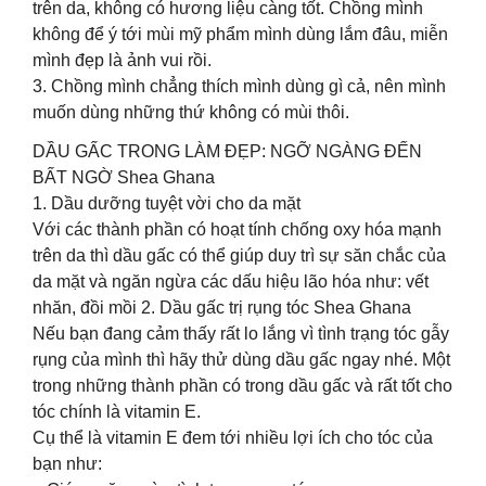
trên da, không có hương liệu càng tốt. Chồng mình
không để ý tới mùi mỹ phẩm mình dùng lắm đâu, miễn
mình đẹp là ảnh vui rồi.
3. Chồng mình chẳng thích mình dùng gì cả, nên mình
muốn dùng những thứ không có mùi thôi.
DẦU GẤC TRONG LÀM ĐẸP: NGỠ NGÀNG ĐẾN
BẤT NGỜ Shea Ghana
1. Dầu dưỡng tuyệt vời cho da mặt
Với các thành phần có hoạt tính chống oxy hóa mạnh
trên da thì dầu gấc có thể giúp duy trì sự săn chắc của
da mặt và ngăn ngừa các dấu hiệu lão hóa như: vết
nhăn, đồi mồi 2. Dầu gấc trị rụng tóc Shea Ghana
Nếu bạn đang cảm thấy rất lo lắng vì tình trạng tóc gẫy
rụng của mình thì hãy thử dùng dầu gấc ngay nhé. Một
trong những thành phần có trong dầu gấc và rất tốt cho
tóc chính là vitamin E.
Cụ thể là vitamin E đem tới nhiều lợi ích cho tóc của
bạn như: