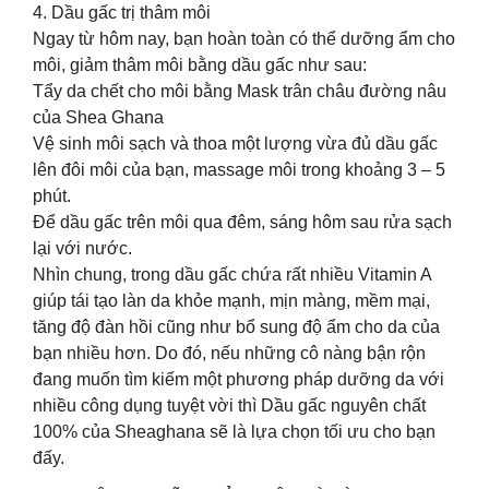
4. Dầu gấc trị thâm môi
Ngay từ hôm nay, bạn hoàn toàn có thể dưỡng ẩm cho
môi, giảm thâm môi bằng dầu gấc như sau:
Tẩy da chết cho môi bằng Mask trân châu đường nâu
của Shea Ghana
Vệ sinh môi sạch và thoa một lượng vừa đủ dầu gấc
lên đôi môi của bạn, massage môi trong khoảng 3 – 5
phút.
Để dầu gấc trên môi qua đêm, sáng hôm sau rửa sạch
lại với nước.
Nhìn chung, trong dầu gấc chứa rất nhiều Vitamin A
giúp tái tạo làn da khỏe mạnh, mịn màng, mềm mại,
tăng độ đàn hồi cũng như bổ sung độ ẩm cho da của
bạn nhiều hơn. Do đó, nếu những cô nàng bận rộn
đang muốn tìm kiếm một phương pháp dưỡng da với
nhiều công dụng tuyệt vời thì Dầu gấc nguyên chất
100% của Sheaghana sẽ là lựa chọn tối ưu cho bạn
đấy.