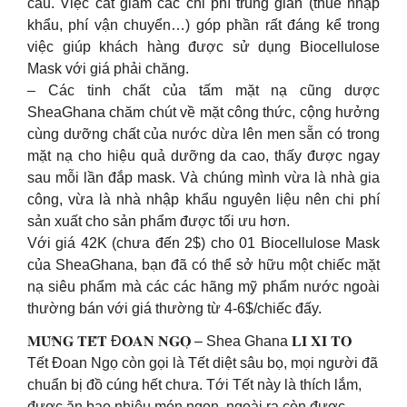
cầu. Việc cắt giảm các chi phí trung gian (thuế nhập
khẩu, phí vận chuyển…) góp phần rất đáng kể trong
việc giúp khách hàng được sử dụng Biocellulose
Mask với giá phải chăng.
– Các tinh chất của tấm mặt nạ cũng dược
SheaGhana chăm chút về mặt công thức, cộng hưởng
cùng dưỡng chất của nước dừa lên men sẵn có trong
mặt nạ cho hiệu quả dưỡng da cao, thấy được ngay
sau mỗi lần đắp mask. Và chúng mình vừa là nhà gia
công, vừa là nhà nhập khẩu nguyên liệu nên chi phí
sản xuất cho sản phẩm được tối ưu hơn.
Với giá 42K (chưa đến 2$) cho 01 Biocellulose Mask
của SheaGhana, bạn đã có thể sở hữu một chiếc mặt
nạ siêu phẩm mà các các hãng mỹ phẩm nước ngoài
thường bán với giá thường từ 4-6$/chiếc đấy.
𝐌𝐔̛̀𝐍𝐆 𝐓𝐄̂́𝐓 Đ𝐎𝐀𝐍 𝐍𝐆𝐎̣ – Shea Ghana 𝐋𝐈̀ 𝐗𝐈̀ 𝐓𝐎
Tết Đoan Ngọ còn gọi là Tết diệt sâu bọ, mọi người đã
chuẩn bị đồ cúng hết chưa. Tới Tết này là thích lắm,
được ăn bao nhiêu món ngon, ngoài ra còn được