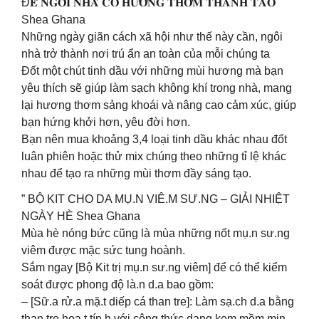
Đ𝐄̂̉ 𝐍𝐆𝐎̂𝐈 𝐍𝐇𝐀̀ 𝐂𝐎́ 𝐇𝐔̛𝐎̛𝐍𝐆 𝐓𝐇𝐎̛𝐌 𝐓𝐇𝐀𝐍𝐇 𝐓𝐀𝐎
Shea Ghana
Những ngày giãn cách xã hội như thế này cần, ngôi
nhà trở thành nơi trú ẩn an toàn của mỗi chúng ta
Đốt một chút tinh dầu với những mùi hương mà bạn
yêu thích sẽ giúp làm sạch không khí trong nhà, mang
lại hương thơm sảng khoái và nâng cao cảm xúc, giúp
bạn hứng khởi hơn, yêu đời hơn.
Bạn nên mua khoảng 3,4 loại tinh dầu khác nhau đốt
luân phiên hoặc thử mix chúng theo những tỉ lệ khác
nhau để tạo ra những mùi thơm đầy sáng tạo.
” BỘ KIT CHO DA MỤ.N VIÊ.M SƯ.NG – GIẢI NHIỆT
NGÀY HÈ Shea Ghana
Mùa hè nóng bức cũng là mùa những nốt mụ.n sư.ng
viêm được mặc sức tung hoành.
Sắm ngay [Bộ Kit trị mụ.n sư.ng viêm] để có thể kiểm
soát được phong độ là.n d.a bao gồm:
– [Sữ.a rử.a mặ.t diếp cá than tre]: Làm sạ.ch d.a bằng
than tre hoạ.t tín.h với công thức dạng kem mềm mịn,