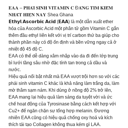
𝐄𝐀𝐀 – 𝐏𝐇𝐀́𝐈 𝐒𝐈𝐍𝐇 𝐕𝐈𝐓𝐀𝐌𝐈𝐍 𝐂 Đ𝐀́𝐍𝐆 𝐓𝐈̀𝐌 𝐊𝐈𝐄̂́𝐌
𝐍𝐇𝐀̂́𝐓 𝐇𝐈𝐄̣̂𝐍 𝐍𝐀𝐘 Shea Ghana
𝗘𝘁𝗵𝘆𝗹 𝗔𝘀𝗰𝗼𝗿𝗯𝗶𝗰 𝗔𝗰𝗶𝗱 (𝗘𝗔𝗔) là một dẫn xuất ether
hóa của Ascorbic Acid một phân tử gồm Vitamin C gắn
thêm đầu ethyl liên kết với vị trí carbon thứ ba giúp cho
thành phần này có độ ổn định và bền vững ngay cả ở
nhiệt độ 45 độ C.
EAA có thể dễ dàng xâm nhập vào da đi đến lớp trung
bì lưới tầng sâu nhờ đặc tính tan trong cả dầu và
nước.
Hiệu quả nổi bật nhất mà EAA vượt trội hơn so với các
phái sinh vitamin C khác là khả năng làm trắng da, làm
mờ thâm sạm nám. Khi dùng ở nồng độ 2% trở lên,
EAA mang lại hiệu quả làm sáng da tuyệt vời và ức
chế hoạt động của Tyrosinase bằng cách kết hợp với
Cu2+ để ngăn chặn sự tổng hợp melanin. Đương
nhiên EAA cũng có hiệu quả chống oxy hoá và kích
thích tái tạo Collagen không thua kém gì LAA.