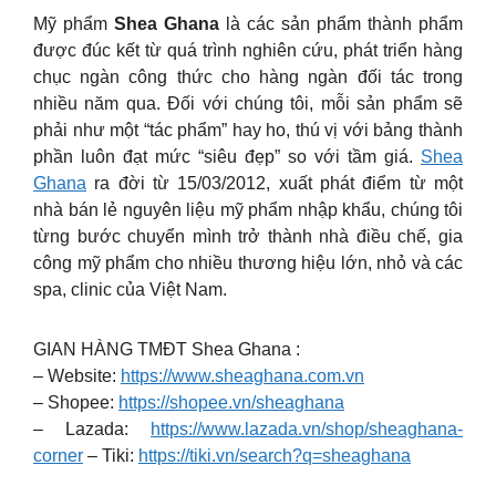
Mỹ phẩm
Shea Ghana
là các sản phẩm thành phẩm
được đúc kết từ quá trình nghiên cứu, phát triển hàng
chục ngàn công thức cho hàng ngàn đối tác trong
nhiều năm qua. Đối với chúng tôi, mỗi sản phẩm sẽ
phải như một “tác phẩm” hay ho, thú vị với bảng thành
phần luôn đạt mức “siêu đẹp” so với tầm giá.
Shea
Ghana
ra đời từ 15/03/2012, xuất phát điểm từ một
nhà bán lẻ nguyên liệu mỹ phẩm nhập khẩu, chúng tôi
từng bước chuyển mình trở thành nhà điều chế, gia
công mỹ phẩm cho nhiều thương hiệu lớn, nhỏ và các
spa, clinic của Việt Nam.
GIAN HÀNG TMĐT Shea Ghana :
– Website:
https://www.sheaghana.com.vn
– Shopee:
https://shopee.vn/sheaghana
– Lazada:
https://www.lazada.vn/shop/sheaghana-
corner
– Tiki:
https://tiki.vn/search?q=sheaghana