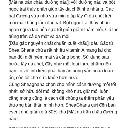
[Mặt nạ trân châu đường nâu]: với đường nâu và bột
ngọc trai thủy phân giúp tẩy da chết nhẹ nhàng. Các
hạt đường vừa nhỏ vừa mịn giúp lấy đi da chết trên
môi mà không làm đau rát. Bột ngọc trai thủy phân
ngăn ngừa lão hóa cực tốt giúp giảm thâm môi. Có thể
dùng trên cả da mặt và da môi.
[Dầu gấc nguyên chất chuẩn xuất khẩu]: dầu Gấc từ
Shea Ghana chứa rất nhiều vitamin A mang lại cho
bạn đôi môi mềm mại và căng bóng. Sử dụng sau
bước tẩy da chết, đây như một loại thực phẩm nên
bạn có vô tình liếm phải hay ăn uống vẫn hoàn toàn
ổn, còn tốt cho sức khỏe hơn nữa.
Cùng Sheaghana chọn cho mình cách dưỡng môi tốt
nhất, sở hữu đôi môi không khô nứt, giữ môi luôn
căng mọng cũng là cách để chúng ta thêm phần yêu
thương bản thân mình hơn, SheaGhana gửi đến bạn
event nhỏ giảm giá 30% cho [Mặt nạ trân châu đường
nâu]