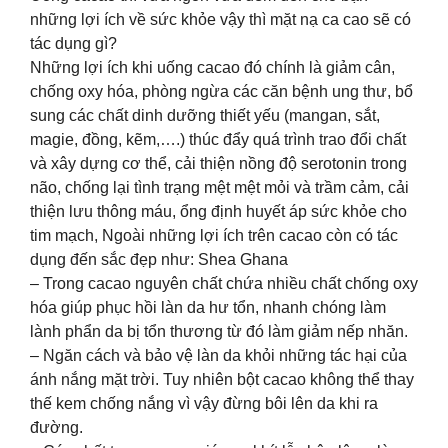
những lợi ích về sức khỏe vậy thì mặt nạ ca cao sẽ có
tác dụng gì?
Những lợi ích khi uống cacao đó chính là giảm cân,
chống oxy hóa, phòng ngừa các căn bệnh ung thư, bổ
sung các chất dinh dưỡng thiết yếu (mangan, sắt,
magie, đồng, kẽm,….) thúc đẩy quá trình trao đổi chất
và xây dựng cơ thể, cải thiện nồng độ serotonin trong
não, chống lại tình trạng mệt mệt mỏi và trầm cảm, cải
thiện lưu thông máu, ổng định huyết áp sức khỏe cho
tim mạch, Ngoài những lợi ích trên cacao còn có tác
dụng đến sắc đẹp như: Shea Ghana
– Trong cacao nguyên chất chứa nhiều chất chống oxy
hóa giúp phục hồi làn da hư tổn, nhanh chóng làm
lành phẩn da bị tổn thương từ đó làm giảm nếp nhăn.
– Ngăn cách và bảo vệ làn da khỏi những tác hại của
ánh nắng mặt trời. Tuy nhiên bột cacao không thể thay
thế kem chống nắng vì vậy đừng bôi lên da khi ra
đường.