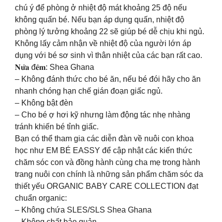
chú ý để phòng ở nhiệt độ mát khoảng 25 độ nếu
không quấn bé. Nếu bạn áp dụng quấn, nhiệt độ
phòng lý tưởng khoảng 22 sẽ giúp bé dễ chịu khi ngủ.
Không lấy cảm nhận về nhiệt độ của người lớn áp
dụng với bé sơ sinh vì thân nhiệt của các bạn rất cao.
𝐍𝐮̛̉𝐚 đ𝐞̂𝐦: Shea Ghana
– Không đánh thức cho bé ăn, nếu bé đói hãy cho ăn
nhanh chóng hạn chế gián đoạn giấc ngủ.
– Không bật đèn
– Cho bé ợ hơi kỹ nhưng làm động tác nhẹ nhàng
tránh khiến bé tỉnh giấc.
Bạn có thể tham gia các diễn đàn về nuôi con khoa
học như EM BÉ EASSY để cập nhật các kiến thức
chăm sóc con và đồng hành cùng cha mẹ trong hành
trang nuôi con chính là những sản phẩm chăm sóc da
thiết yếu ORGANIC BABY CARE COLLECTION đạt
chuẩn organic:
– Không chứa SLES/SLS Shea Ghana
– Không chất bảo quản