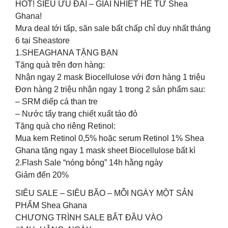
HOT! SIÊU ƯU ĐÃI – GIẢI NHIỆT HÈ TỪ Shea
Ghana!
Mưa deal tới tấp, săn sale bất chấp chỉ duy nhất tháng
6 tại Sheastore
1.SHEAGHANA TẶNG BẠN
Tặng quà trên đơn hàng:
Nhận ngay 2 mask Biocellulose với đơn hàng 1 triệu
Đơn hàng 2 triệu nhận ngay 1 trong 2 sản phẩm sau:
– SRM diếp cá than tre
– Nước tẩy trang chiết xuất táo đỏ
Tặng quà cho riêng Retinol:
Mua kem Retinol 0,5% hoặc serum Retinol 1% Shea
Ghana tặng ngay 1 mask sheet Biocellulose bất kì
2.Flash Sale “nóng bỏng” 14h hằng ngày
Giảm đến 20%
SIÊU SALE – SIÊU BÃO – MỖI NGÀY MỘT SẢN
PHẨM Shea Ghana
CHƯƠNG TRÌNH SALE BẮT ĐẦU VÀO