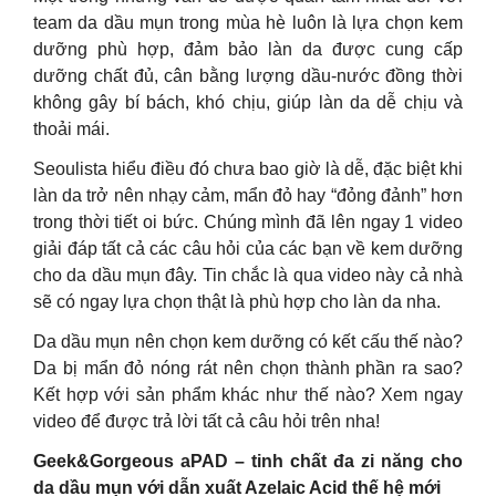
team da dầu mụn trong mùa hè luôn là lựa chọn kem
dưỡng phù hợp, đảm bảo làn da được cung cấp
dưỡng chất đủ, cân bằng lượng dầu-nước đồng thời
không gây bí bách, khó chịu, giúp làn da dễ chịu và
thoải mái.
Seoulista hiểu điều đó chưa bao giờ là dễ, đặc biệt khi
làn da trở nên nhạy cảm, mẩn đỏ hay “đỏng đảnh” hơn
trong thời tiết oi bức. Chúng mình đã lên ngay 1 video
giải đáp tất cả các câu hỏi của các bạn về kem dưỡng
cho da dầu mụn đây. Tin chắc là qua video này cả nhà
sẽ có ngay lựa chọn thật là phù hợp cho làn da nha.
Da dầu mụn nên chọn kem dưỡng có kết cấu thế nào?
Da bị mẩn đỏ nóng rát nên chọn thành phần ra sao?
Kết hợp với sản phẩm khác như thế nào? Xem ngay
video để được trả lời tất cả câu hỏi trên nha!
Geek&Gorgeous aPAD – tinh chất đa zi năng cho
da dầu mụn với dẫn xuất Azelaic Acid thế hệ mới