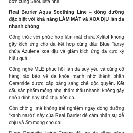
đơn cùng Seoulista nhé!
Real Barrier Aqua Soothing Line – dòng dưỡng
đặc biệt với khả năng LÀM MÁT và XOA DỊU làn da
nhanh chóng
Công thức với phức hợp làm mát chứa Xylitol không
gây kích ứng cho da kết hợp cùng dầu Blue Tansy
chứa Azulene xoa dịu và giảm kích ứng da cực kỳ
hiệu quả.
Công nghệ MLE phục hồi làn da suy yếu và củng cố
hàng rào bảo vệ da khỏe mạnh nhờ thành phần
Ceramide được cấp bằng sáng chế độc quyền. Kết
cấu sản phẩm mỏng nhẹ, thẩm thấu nhanh, không gây
nhờn dính hay khó chịu trên da.
Còn chờ gì mà không trải nghiệm ngay dòng dưỡng
“xanh mướt” này của Real Barrier để cảm nhận sự dễ
chịu và ẩm mọng cho da!