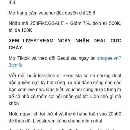
4.8
Mở hàng trăm voucher độc quyền chỉ 25.8
Nhập mã 258FMCGSALE – Giảm 7%, đơn từ 500K,
tối đa 100K
XEM LIVESTREAM NGAY, NHẬN DEAL CỰC
CHÁY
Mở Tiktok và theo dõi Seoulista ngay tại
shopee.vn?
3cjnlfk
Với mỗi buổi livestream, Seoulista sẽ có những deal
độc quyền cực kỳ hot cùng ưu đãi dành riêng cho các
bạn xem live nha. Đặc biệt, voucher cũng được tung ra
để cả nhà có thêm cơ hội nhận giá tốt. Còn chờ gì mà
khôn
Note ngay lịch tối thứ 4 và thứ 6 hàng tuần vào 20h00
để theo dõi Livestream cùng chúng mình nha!