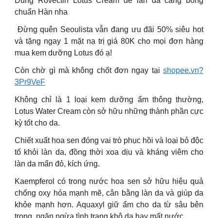
Dùng Rovectin Lotus Cream để làn da căng bóng
chuẩn Hàn nha
️ Đừng quên Seoulista vẫn đang ưu đãi 50% siêu hot
và tặng ngay 1 mặt nạ trị giá 80K cho mọi đơn hàng
mua kem dưỡng Lotus đó ạ!
Còn chờ gì mà không chốt đơn ngay tại
shopee.vn?
3Pr9VeF
Không chỉ là 1 loại kem dưỡng ẩm thông thường,
Lotus Water Cream còn sở hữu những thành phần cực
kỳ tốt cho da.
Chiết xuất hoa sen đóng vai trò phục hồi và loại bỏ độc
tố khỏi làn da, đồng thời xoa dịu và kháng viêm cho
làn da mẩn đỏ, kích ứng.
Kaempferol có trong nước hoa sen sở hữu hiệu quả
chống oxy hóa mạnh mẽ, cân bằng làn da và giúp da
khỏe mạnh hơn. Aquaxyl giữ ẩm cho da từ sâu bên
trong, ngăn ngừa tình trạng khô da hay mất nước.