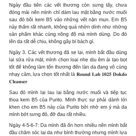
Ngày đầu tiên các vết thương còn sưng tấy, chưa
đóng mài nên mình chỉ dám lau mặt bằng nước muối
sau đó bôi kem B5 vào những vết nặn mụn. Em B5
này thấm rất nhanh, không quá nhờn dính như những
sản phẩm khác cùng nồng độ mà mình dùng. Do đó
lên da rất dễ chịu, không gây bí bách gì.
Ngày 3. Các vết thương đã se lại, mình bắt đầu dùng
lại sữa rửa mặt, mình chọn loại nhẹ dịu êm ái tạo bọt
tốt để không làm tổn thương đến làn da đang vô cùng
nhạy cảm, lựa chọn tốt nhất là 𝐑𝐨𝐮𝐧𝐝 𝐋𝐚𝐛 𝟏𝟎𝟐𝟓 𝐃𝐨𝐤𝐝𝐨
𝐂𝐥𝐞𝐚𝐧𝐬𝐞𝐫
Sau đó mình lại lau lại bằng nước muối và tiếp tục
thoa kem B5 của Purito. Mình thực sự phải dành lới
khen cho em B5 này của Purito bởi nhờ em ý mà da
mình bớt sưng đỏ, đỡ đau rất nhiều.
Ngày 4-5-6-7: Da mình đã ổn hơn nhiều nên mình bắt
đầu chăm sóc lại da như bình thường nhưng mình lựa