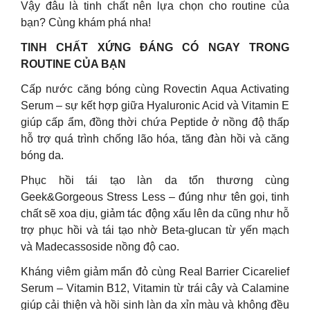
Vậy đâu là tinh chất nên lựa chọn cho routine của
bạn? Cùng khám phá nha!
TINH CHẤT XỨNG ĐÁNG CÓ NGAY TRONG
ROUTINE CỦA BẠN
Cấp nước căng bóng cùng Rovectin Aqua Activating
Serum – sự kết hợp giữa Hyaluronic Acid và Vitamin E
giúp cấp ẩm, đồng thời chứa Peptide ở nồng độ thấp
hỗ trợ quá trình chống lão hóa, tăng đàn hồi và căng
bóng da.
Phục hồi tái tạo làn da tổn thương cùng
Geek&Gorgeous Stress Less – đúng như tên gọi, tinh
chất sẽ xoa dịu, giảm tác động xấu lên da cũng như hỗ
trợ phục hồi và tái tạo nhờ Beta-glucan từ yến mạch
và Madecassoside nồng độ cao.
Kháng viêm giảm mẩn đỏ cùng Real Barrier Cicarelief
Serum – Vitamin B12, Vitamin từ trái cây và Calamine
giúp cải thiện và hồi sinh làn da xỉn màu và không đều