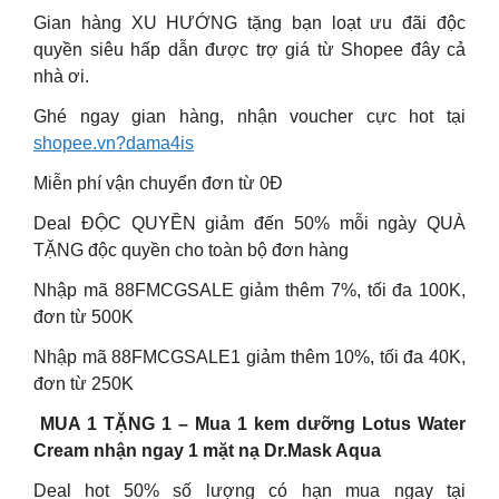
Gian hàng XU HƯỚNG tặng bạn loạt ưu đãi độc
quyền siêu hấp dẫn được trợ giá từ Shopee đây cả
nhà ơi.
Ghé ngay gian hàng, nhận voucher cực hot tại
shopee.vn?dama4is
Miễn phí vận chuyển đơn từ 0Đ
Deal ĐỘC QUYỀN giảm đến 50% mỗi ngày QUÀ
TẶNG độc quyền cho toàn bộ đơn hàng
Nhập mã 88FMCGSALE giảm thêm 7%, tối đa 100K,
đơn từ 500K
Nhập mã 88FMCGSALE1 giảm thêm 10%, tối đa 40K,
đơn từ 250K
️ MUA 1 TẶNG 1 – Mua 1 kem dưỡng Lotus Water
Cream nhận ngay 1 mặt nạ Dr.Mask Aqua
Deal hot 50% số lượng có hạn mua ngay tại