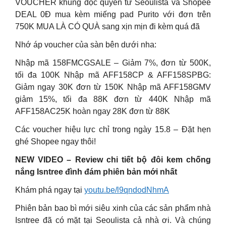
VOUCHER khủng độc quyền từ Seoulista và Shopee
DEAL 0Đ mua kèm miếng pad Purito với đơn trên
750K MUA LÀ CÓ QUÀ sang xịn mịn đi kèm quá đã
Nhớ áp voucher của sàn bên dưới nha:
Nhập mã 158FMCGSALE – Giảm 7%, đơn từ 500K,
tối đa 100K Nhập mã AFF158CP & AFF158SPBG:
Giảm ngay 30K đơn từ 150K Nhập mã AFF158GMV
giảm 15%, tối đa 88K đơn từ 440K Nhập mã
AFF158AC25K hoàn ngay 28K đơn từ 88K
Các voucher hiệu lực chỉ trong ngày 15.8 – Đặt hẹn
ghé Shopee ngay thôi!
NEW VIDEO – Review chi tiết bộ đôi kem chống
nắng Isntree đình đám phiên bản mới nhất
Khám phá ngay tại
youtu.be/l9qndodNhmA
Phiên bản bao bì mới siêu xinh của các sản phẩm nhà
Isntree đã có mặt tại Seoulista cả nhà ơi. Và chúng