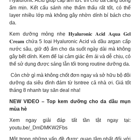
Hyaluronic Acid giúp cấp ẩm tức thì cho da căng bóng
ẩm mịn. Kết cấu sánh nhẹ thẩm thấu rất tốt, có thể
layer nhiều lớp mà không gây nhờn dính bí bách cho
da.
Kem dưỡng mỏng nhẹ 𝐇𝐲𝐚𝐥𝐮𝐫𝐨𝐧𝐢𝐜 𝐀𝐜𝐢𝐝 𝐀𝐪𝐮𝐚 𝐆𝐞𝐥
𝐂𝐫𝐞𝐚𝐦 chứa 5 loại Hyaluronic Acid và dầu argan cấp
nước sâu, giữ độ ẩm cho da suốt ngày dài mà không
gây bết dính. Kem để lại cảm giác êm ái và dễ chịu, có
thể sử dụng được sáng lẫn tối trong routine dưỡng da.
️ Còn chờ gì mà không chốt đơn ngay và sở hữu bộ đôi
dưỡng da siêu đình đám từ Isntree cả nhà ơi. Giá tốt
tháng 8 nhanh tay săn deal nha!
NEW VIDEO – Top kem dưỡng cho da dầu mụn
mùa hè
Xem ngay giải đáp tất tần tật ngay tại:
youtu.be/_DmDMKW2Fbs
Một trong những vấn đề được quan tâm nhất đối với