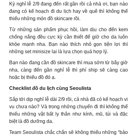
Kỳ nghỉ lễ 2/9 đang đến rất gần rồi cả nhà ơi, bạn nào
đang có kế hoạch đi du lịch hay về quê thì không thể
thiếu những món đồ skincare rồi.
Từ những sản phẩm phục hồi, làm dịu cho đến kem
chống nắng đều cực kỳ cần thiết để giữ cho da luôn
khỏe mạnh nha. Bạn nào thích nhỏ gọn tiện lợi thì
những set minisize lại là lựa chọn quá hợp lý.
Bạn nào đang cần đồ skincare thì mua sớm từ bây giờ
nha, càng đến gần nghỉ lễ thì phí ship sẽ càng cao
hoặc bị thiếu đồ đó ạ.
Checklist đồ du lịch cùng Seoulista
Sắp tới dịp nghỉ lễ dài 2/9 rồi, cả nhà đã có kế hoạch vi
vu chưa nào? Và trong những chuyến đi thì không thể
thiếu những vật bất ly thân như kính, mũ, túi và đặc
biệt là đồ dưỡng da.
Team Seoulista chắc chắn sẽ không thiếu những “bảo