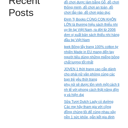
Recent
đồ chơi được làm bằng Gỗ, đồ chơi
thông minh, đồ chơi an toàn, đồ
Posts
chơi lắp ráp, đồ chơi giáo dục
Đinh Tị Books CÙNG CON KHÔN
LỚN là thương hiệu sách thiếu nhi
uy tín tại Việt Nam, ra đời từ 2006
đơn vị xuất bản sách thiếu nhi hàng
đầu tại Việt Nam
Ipek Bông tẩy trang 100% cotton tự
nhiên Made in EU mang đến tay
người tiêu dùng những miếng bông
chất lượng tốt nhất
JOVEN 1 thời trang cao cấp dành
cho phái nữ văn phòng cùng các
bạn trẻ yêu thời trang
phụ nữ sẽ được tôn vinh một cách ti
nh tế với phong cách thật năng độn
g và hiện đại
Sữa Tươi Dutch Lady có đường
Các mẹ hãy tham gia với cộng
đồng chúng tôi để cùng nhau xây
nền 1 sức khỏe, gắn kết gia đình