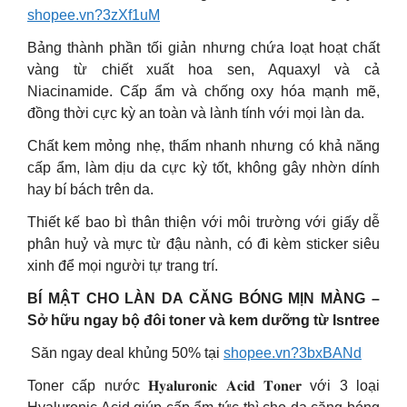
shopee.vn?3zXf1uM
Bảng thành phần tối giản nhưng chứa loạt hoạt chất
vàng từ chiết xuất hoa sen, Aquaxyl và cả
Niacinamide. Cấp ẩm và chống oxy hóa mạnh mẽ,
đồng thời cực kỳ an toàn và lành tính với mọi làn da.
Chất kem mỏng nhẹ, thấm nhanh nhưng có khả năng
cấp ẩm, làm dịu da cực kỳ tốt, không gây nhờn dính
hay bí bách trên da.
Thiết kế bao bì thân thiện với môi trường với giấy dễ
phân huỷ và mực từ đậu nành, có đi kèm sticker siêu
xinh để mọi người tự trang trí.
BÍ MẬT CHO LÀN DA CĂNG BÓNG MỊN MÀNG –
Sở hữu ngay bộ đôi toner và kem dưỡng từ Isntree
️ Săn ngay deal khủng 50% tại
shopee.vn?3bxBANd
Toner cấp nước 𝐇𝐲𝐚𝐥𝐮𝐫𝐨𝐧𝐢𝐜 𝐀𝐜𝐢𝐝 𝐓𝐨𝐧𝐞𝐫 với 3 loại