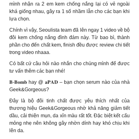
mình nhận ra 2 em kem chống nắng lại có vẻ ngoài
khá giống nhau, gây ra 1 số nhầm lẫn cho các bạn khi
lựa chọn.
Chính vì vậy, Seoulista team đã lên ngay 1 video về bộ
đôi kem chống nắng đình đám này. Từ bao bì, thành
phần cho đến chất kem, finish đều được review chi tiết
trong video nhaaa.
Có bất cứ câu hỏi nào nhắn cho chúng mình để được
tư vấn thêm các bạn nhé!
𝐁-𝐁𝐨𝐦𝐛 hay @ 𝐚𝐏𝐀𝐃 – bạn chọn serum nào của nhà
Geek&Gorgeous?
Đây là bộ đôi tinh chất được yêu thích nhất của
thương hiệu Geek&Gorgeous nhờ khả năng giảm tiết
dầu, cải thiện mụn, da xỉn màu rất tốt. Đặc biệt kết cấu
mỏng nhẹ nên không gây nhờn dính hay khó chịu khi
lên da.