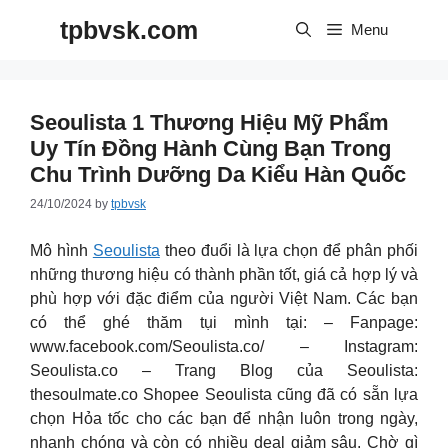
Skip
tpbvsk.com
to
Menu
content
Seoulista 1 Thương Hiệu Mỹ Phẩm
Uy Tín Đồng Hành Cùng Bạn Trong
Chu Trình Dưỡng Da Kiểu Hàn Quốc
24/10/2024
by
tpbvsk
Mô hình
Seoulista
theo đuổi là lựa chọn để phân phối
những thương hiệu có thành phần tốt, giá cả hợp lý và
phù hợp với đặc điểm của người Việt Nam. Các bạn
có thể ghé thăm tụi mình tại: – Fanpage:
www.facebook.com/Seoulista.co/ – Instagram:
Seoulista.co – Trang Blog của Seoulista:
thesoulmate.co Shopee Seoulista cũng đã có sẵn lựa
chọn Hỏa tốc cho các bạn để nhận luôn trong ngày,
nhanh chóng và còn có nhiều deal giảm sâu. Chờ gì