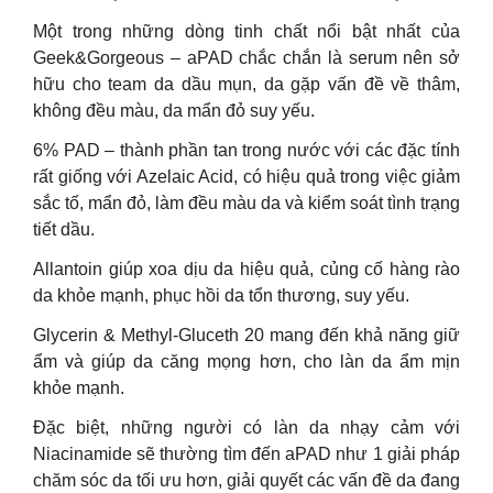
Một trong những dòng tinh chất nổi bật nhất của
Geek&Gorgeous – aPAD chắc chắn là serum nên sở
hữu cho team da dầu mụn, da gặp vấn đề về thâm,
không đều màu, da mẩn đỏ suy yếu.
6% PAD – thành phần tan trong nước với các đặc tính
rất giống với Azelaic Acid, có hiệu quả trong việc giảm
sắc tố, mẩn đỏ, làm đều màu da và kiểm soát tình trạng
tiết dầu.
Allantoin giúp xoa dịu da hiệu quả, củng cố hàng rào
da khỏe mạnh, phục hồi da tổn thương, suy yếu.
Glycerin & Methyl-Gluceth 20 mang đến khả năng giữ
ẩm và giúp da căng mọng hơn, cho làn da ẩm mịn
khỏe mạnh.
Đặc biệt, những người có làn da nhạy cảm với
Niacinamide sẽ thường tìm đến aPAD như 1 giải pháp
chăm sóc da tối ưu hơn, giải quyết các vấn đề da đang