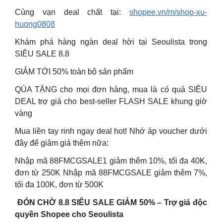
Cùng vạn deal chất tại:
shopee.vn/m/shop-xu-
huong0808
Khám phá hàng ngàn deal hời tại Seoulista trong
SIÊU SALE 8.8
GIẢM TỚI 50% toàn bộ sản phẩm
QÙA TẶNG cho mọi đơn hàng, mua là có quà SIÊU
DEAL trợ giá cho best-seller FLASH SALE khung giờ
vàng
Mua liền tay rinh ngay deal hot! Nhớ áp voucher dưới
đây để giảm giá thêm nữa:
Nhập mã 88FMCGSALE1 giảm thêm 10%, tối đa 40K,
đơn từ 250K Nhập mã 88FMCGSALE giảm thêm 7%,
tối đa 100K, đơn từ 500K
️ ĐÓN CHỜ 8.8 SIÊU SALE GIẢM 50% – Trợ giá độc
quyền Shopee cho Seoulista