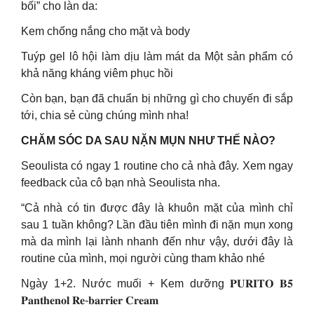
bối” cho làn da:
Kem chống nắng cho mặt và body
Tuýp gel lô hội làm dịu làm mát da Một sản phẩm có
khả năng kháng viêm phục hồi
Còn bạn, bạn đã chuẩn bị những gì cho chuyến đi sắp
tới, chia sẻ cùng chúng mình nha!
CHĂM SÓC DA SAU NẶN MỤN NHƯ THẾ NÀO?
Seoulista có ngay 1 routine cho cả nhà đây. Xem ngay
feedback của cô bạn nhà Seoulista nha.
“Cả nhà có tin được đây là khuôn mặt của mình chỉ
sau 1 tuần không? Lần đầu tiên mình đi nặn mụn xong
mà da mình lại lành nhanh đến như vậy, dưới đây là
routine của mình, mọi người cùng tham khảo nhé
Ngày 1+2. Nước muối + Kem dưỡng 𝐏𝐔𝐑𝐈𝐓𝐎 𝐁𝟓
𝐏𝐚𝐧𝐭𝐡𝐞𝐧𝐨𝐥 𝐑𝐞-𝐛𝐚𝐫𝐫𝐢𝐞𝐫 𝐂𝐫𝐞𝐚𝐦