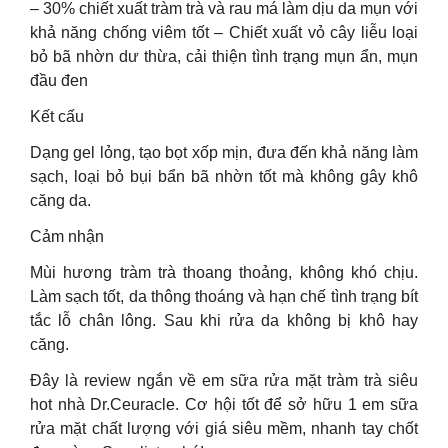
– 30% chiết xuất tràm trà và rau má làm dịu da mụn với
khả năng chống viêm tốt – Chiết xuất vỏ cây liễu loại
bỏ bã nhờn dư thừa, cải thiện tình trạng mụn ẩn, mụn
đầu đen
Kết cấu
Dạng gel lỏng, tạo bọt xốp mịn, đưa đến khả năng làm
sạch, loại bỏ bụi bẩn bã nhờn tốt mà không gây khô
căng da.
Cảm nhận
Mùi hương tràm trà thoang thoảng, không khó chịu.
Làm sạch tốt, da thông thoáng và hạn chế tình trạng bít
tắc lỗ chân lông. Sau khi rửa da không bị khô hay
căng.
Đây là review ngắn về em sữa rửa mặt tràm trà siêu
hot nhà Dr.Ceuracle. Cơ hội tốt để sở hữu 1 em sữa
rửa mặt chất lượng với giá siêu mềm, nhanh tay chốt