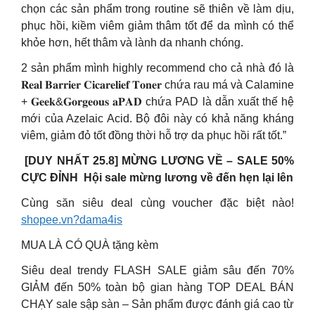
chọn các sản phẩm trong routine sẽ thiên về làm dịu,
phục hồi, kiềm viêm giảm thâm tốt để da mình có thể
khỏe hơn, hết thâm và lành da nhanh chóng.
2 sản phẩm mình highly recommend cho cả nhà đó là
𝐑𝐞𝐚𝐥 𝐁𝐚𝐫𝐫𝐢𝐞𝐫 𝐂𝐢𝐜𝐚𝐫𝐞𝐥𝐢𝐞𝐟 𝐓𝐨𝐧𝐞𝐫 chứa rau má và Calamine
+ 𝐆𝐞𝐞𝐤&𝐆𝐨𝐫𝐠𝐞𝐨𝐮𝐬 𝐚𝐏𝐀𝐃 chứa PAD là dẫn xuất thế hệ
mới của Azelaic Acid. Bộ đôi này có khả năng kháng
viêm, giảm đỏ tốt đồng thời hỗ trợ da phục hồi rất tốt.”
️️ [DUY NHẤT 25.8] MỪNG LƯƠNG VỀ – SALE 50%
CỰC ĐỈNH ️ Hội sale mừng lương về đến hẹn lại lên
Cùng săn siêu deal cùng voucher đặc biệt nào!
shopee.vn?dama4is
MUA LÀ CÓ QUÀ tặng kèm
Siêu deal trendy FLASH SALE giảm sâu đến 70%
GIẢM đến 50% toàn bộ gian hàng TOP DEAL BÁN
CHẠY sale sập sàn – Sản phẩm được đánh giá cao từ