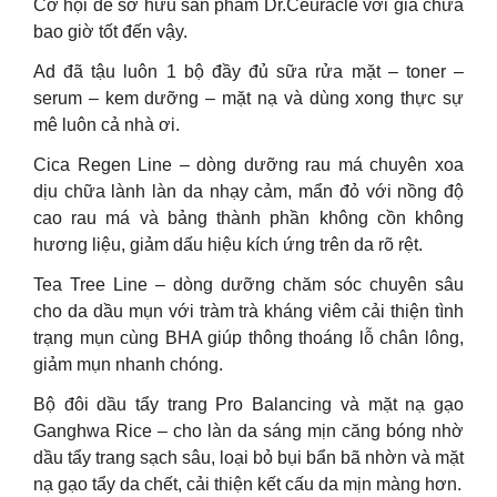
Cơ hội để sở hữu sản phẩm Dr.Ceuracle với giá chưa
bao giờ tốt đến vậy.
Ad đã tậu luôn 1 bộ đầy đủ sữa rửa mặt – toner –
serum – kem dưỡng – mặt nạ và dùng xong thực sự
mê luôn cả nhà ơi.
Cica Regen Line – dòng dưỡng rau má chuyên xoa
dịu chữa lành làn da nhạy cảm, mẩn đỏ với nồng độ
cao rau má và bảng thành phần không cồn không
hương liệu, giảm dấu hiệu kích ứng trên da rõ rệt.
Tea Tree Line – dòng dưỡng chăm sóc chuyên sâu
cho da dầu mụn với tràm trà kháng viêm cải thiện tình
trạng mụn cùng BHA giúp thông thoáng lỗ chân lông,
giảm mụn nhanh chóng.
Bộ đôi dầu tẩy trang Pro Balancing và mặt nạ gạo
Ganghwa Rice – cho làn da sáng mịn căng bóng nhờ
dầu tẩy trang sạch sâu, loại bỏ bụi bẩn bã nhờn và mặt
nạ gạo tẩy da chết, cải thiện kết cấu da mịn màng hơn.