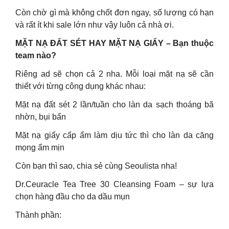
Còn chờ gì mà không chốt đơn ngay, số lượng có hạn
và rất ít khi sale lớn như vậy luôn cả nhà ơi.
MẶT NẠ ĐẤT SÉT HAY MẶT NẠ GIẤY – Bạn thuộc
team nào?
Riêng ad sẽ chọn cả 2 nha. Mỗi loại mặt nạ sẽ cần
thiết với từng công dụng khác nhau:
Mặt nạ đất sét 2 lần/tuần cho làn da sạch thoáng bã
nhờn, bụi bẩn
Mặt nạ giấy cấp ẩm làm dịu tức thì cho làn da căng
mọng ẩm mịn
Còn bạn thì sao, chia sẻ cùng Seoulista nha!
Dr.Ceuracle Tea Tree 30 Cleansing Foam – sự lựa
chọn hàng đầu cho da dầu mụn
Thành phần: