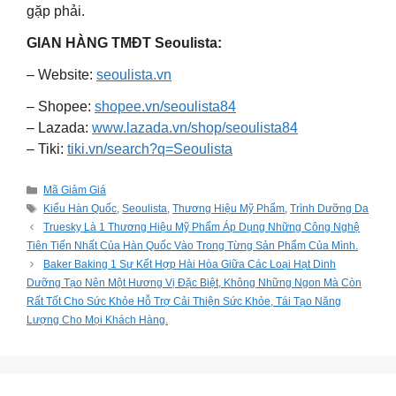
gặp phải.
GIAN HÀNG TMĐT Seoulista:
– Website:
seoulista.vn
– Shopee:
shopee.vn/seoulista84
– Lazada:
www.lazada.vn/shop/seoulista84
– Tiki:
tiki.vn/search?q=Seoulista
Categories
Mã Giảm Giá
Tags
Kiểu Hàn Quốc
,
Seoulista
,
Thương Hiệu Mỹ Phẩm
,
Trình Dưỡng Da
Truesky Là 1 Thương Hiệu Mỹ Phẩm Áp Dụng Những Công Nghệ
Tiên Tiến Nhất Của Hàn Quốc Vào Trong Từng Sản Phẩm Của Mình.
Baker Baking 1 Sự Kết Hợp Hài Hòa Giữa Các Loại Hạt Dinh
Dưỡng Tạo Nên Một Hương Vị Đặc Biệt, Không Những Ngon Mà Còn
Rất Tốt Cho Sức Khỏe Hỗ Trợ Cải Thiện Sức Khỏe, Tái Tạo Năng
Lượng Cho Mọi Khách Hàng.