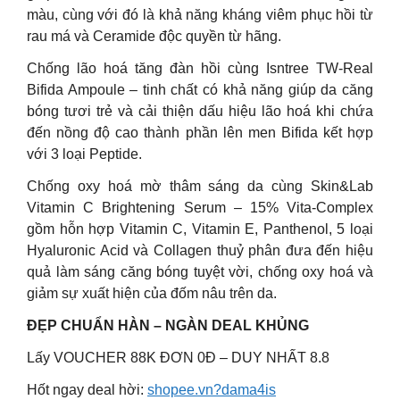
màu, cùng với đó là khả năng kháng viêm phục hồi từ
rau má và Ceramide độc quyền từ hãng.
Chống lão hoá tăng đàn hồi cùng Isntree TW-Real
Bifida Ampoule – tinh chất có khả năng giúp da căng
bóng tươi trẻ và cải thiện dấu hiệu lão hoá khi chứa
đến nồng độ cao thành phần lên men Bifida kết hợp
với 3 loại Peptide.
Chống oxy hoá mờ thâm sáng da cùng Skin&Lab
Vitamin C Brightening Serum – 15% Vita-Complex
gồm hỗn hợp Vitamin C, Vitamin E, Panthenol, 5 loại
Hyaluronic Acid và Collagen thuỷ phân đưa đến hiệu
quả làm sáng căng bóng tuyệt vời, chống oxy hoá và
giảm sự xuất hiện của đốm nâu trên da.
ĐẸP CHUẨN HÀN – NGÀN DEAL KHỦNG
Lấy VOUCHER 88K ĐƠN 0Đ – DUY NHẤT 8.8
Hốt ngay deal hời:
shopee.vn?dama4is