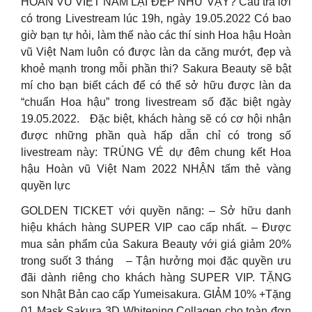
HOÀN VŨ VIỆT NAM LẠI ĐẸP NHƯ VẬY? Câu trả lời
có trong Livestream lúc 19h, ngày 19.05.2022 Có bao
giờ bạn tự hỏi, làm thế nào các thí sinh Hoa hậu Hoàn
vũ Việt Nam luôn có được làn da căng mướt, đẹp và
khoẻ mạnh trong mỗi phần thi? Sakura Beauty sẽ bật
mí cho bạn biết cách để có thể sở hữu được làn da
“chuẩn Hoa hậu” trong livestream số đặc biệt ngày
19.05.2022. Đặc biệt, khách hàng sẽ có cơ hội nhận
được những phần quà hấp dẫn chỉ có trong số
livestream này: TRÚNG VÉ dự đêm chung kết Hoa
hậu Hoàn vũ Việt Nam 2022 NHẬN tấm thẻ vàng
quyền lực
GOLDEN TICKET với quyền năng: – Sở hữu danh
hiệu khách hàng SUPER VIP cao cấp nhất. – Được
mua sản phẩm của Sakura Beauty với giá giảm 20%
trong suốt 3 tháng – Tận hưởng mọi đặc quyền ưu
đãi dành riêng cho khách hàng SUPER VIP. TẶNG
son Nhật Bản cao cấp Yumeisakura. GIẢM 10% +Tặng
01 Mask Sakura 3D Whitening Collagen cho toàn đơn