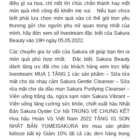
điều gì xa hoa, chỉ một lời chúc chân thành hay một
món quà nhỏ cũng đủ khiến mẹ vui. Nếu bạn chưa
biết phải lựa chọn món quà nào có thể gói trọn yêu
thương gửi cho người phụ nữ quan trọng nhất của
mình, hãy đón xem số livestream đặc biệt của Sakura
Beauty vào 19H ngày 05.05.2022.
Các chuyên gia tư vấn của Sakura sẽ giúp bạn tìm ra
món quà phù hợp nhất. Đặc biệt, Sakura Beauty
dành tặng ưu đãi cho các khách hàng xem trực tiếp
livestream: MUA 1 TẶNG 1 các sản phẩm: – Sữa rửa
mặt cho da nhạy cảm Sakura Gentle Cleanser – Sữa
rửa mặt cho da dầu mụn Sakura Purifying Cleanser –
Viên uống trắng da, ngừa sạm nám Sakura Vibrant –
Viên uống tăng cường sức khỏe, chiết xuất hàu Nhật
Bản Sakura Oyster Cơ hội TRÚNG VÉ CHUNG KẾT
Hoa hậu Hoàn Vũ Việt Nam 2022 TẶNG 01 SON
NHẬT BẢN YUMEISAKURA khi mua sản phẩm
fullsize bất kỳ Giảm 10% tất cả các đơn hàng trong