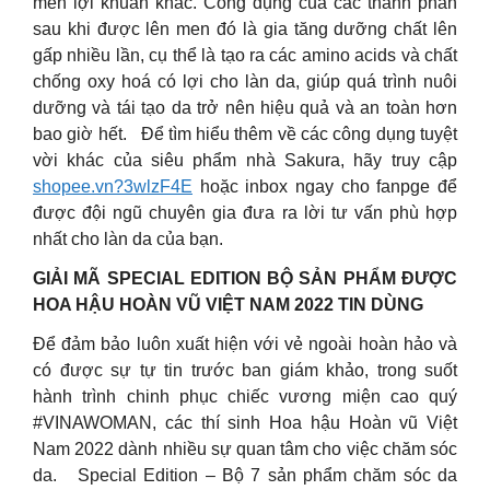
men lợi khuẩn khác. Công dụng của các thành phần
sau khi được lên men đó là gia tăng dưỡng chất lên
gấp nhiều lần, cụ thể là tạo ra các amino acids và chất
chống oxy hoá có lợi cho làn da, giúp quá trình nuôi
dưỡng và tái tạo da trở nên hiệu quả và an toàn hơn
bao giờ hết. Để tìm hiểu thêm về các công dụng tuyệt
vời khác của siêu phẩm nhà Sakura, hãy truy cập
shopee.vn?3wlzF4E
hoặc inbox ngay cho fanpge để
được đội ngũ chuyên gia đưa ra lời tư vấn phù hợp
nhất cho làn da của bạn.
GIẢI MÃ SPECIAL EDITION BỘ SẢN PHẨM ĐƯỢC
HOA HẬU HOÀN VŨ VIỆT NAM 2022 TIN DÙNG
Để đảm bảo luôn xuất hiện với vẻ ngoài hoàn hảo và
có được sự tự tin trước ban giám khảo, trong suốt
hành trình chinh phục chiếc vương miện cao quý
#VINAWOMAN, các thí sinh Hoa hậu Hoàn vũ Việt
Nam 2022 dành nhiều sự quan tâm cho việc chăm sóc
da. Special Edition – Bộ 7 sản phẩm chăm sóc da