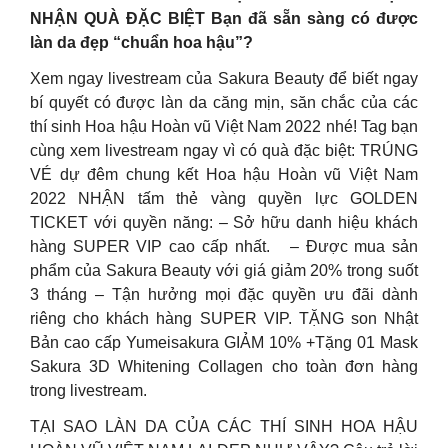
NHẬN QUÀ ĐẶC BIỆT Bạn đã sẵn sàng có được
làn da đẹp “chuẩn hoa hậu”?
Xem ngay livestream của Sakura Beauty để biết ngay
bí quyết có được làn da căng mịn, săn chắc của các
thí sinh Hoa hậu Hoàn vũ Việt Nam 2022 nhé! Tag bạn
cùng xem livestream ngay vì có quà đặc biệt: TRÚNG
VÉ dự đêm chung kết Hoa hậu Hoàn vũ Việt Nam
2022 NHẬN tấm thẻ vàng quyền lực GOLDEN
TICKET với quyền năng: – Sở hữu danh hiệu khách
hàng SUPER VIP cao cấp nhất. – Được mua sản
phẩm của Sakura Beauty với giá giảm 20% trong suốt
3 tháng – Tận hưởng mọi đặc quyền ưu đãi dành
riêng cho khách hàng SUPER VIP. TẶNG son Nhật
Bản cao cấp Yumeisakura GIẢM 10% +Tặng 01 Mask
Sakura 3D Whitening Collagen cho toàn đơn hàng
trong livestream.
TẠI SAO LÀN DA CỦA CÁC THÍ SINH HOA HẬU