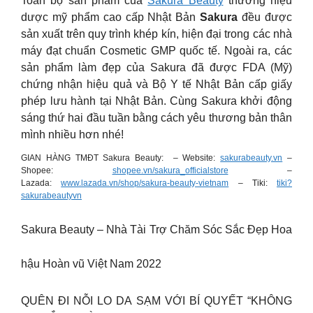
Toàn bộ sản phẩm của
Sakura Beauty
thương hiệu
dược mỹ phẩm cao cấp Nhật Bản
Sakura
đều được
sản xuất trên quy trình khép kín, hiện đại trong các nhà
máy đạt chuẩn Cosmetic GMP quốc tế. Ngoài ra, các
sản phẩm làm đẹp của Sakura đã được FDA (Mỹ)
chứng nhận hiệu quả và Bộ Y tế Nhật Bản cấp giấy
phép lưu hành tại Nhật Bản.
Cùng Sakura khởi động
sáng thứ hai đầu tuần bằng cách yêu thương bản thân
mình nhiều hơn nhé!
GIAN HÀNG TMĐT Sakura Beauty: – Website:
sakurabeauty.vn
–
Shopee:
shopee.vn/sakura_officialstore
–
Lazada:
www.lazada.vn/shop/sakura-beauty-vietnam
– Tiki:
tiki?
sakurabeautyvn
Sakura Beauty – Nhà Tài Trợ Chăm Sóc Sắc Đẹp Hoa
hậu Hoàn vũ Việt Nam 2022
QUÊN ĐI NỖI LO DA SẠM VỚI BÍ QUYẾT “KHÔNG