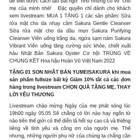
để biết được cách tạo bất ngờ “nhỏ nhưng có võ” cho
mẹ của mình nhé! Đặc quyền chỉ dành cho khách
xem livestream: MUA 1 TẶNG 1 các sản phẩm: Sữa
rửa mặt cho da nhạy cảm Sakura Gentle Cleanser
Sữa rửa mặt cho da dầu mụn Sakura Purifying
Cleanser Viên uống trắng da, ngừa sạm nám Sakura
Vibrant Viên uống tăng cường sức khỏe, chiết xuất
hàu Nhật Bản Sakura Oyster Cơ hội TRÚNG VÉ
CHUNG KẾT Hoa hậu Hoàn Vũ Việt Nam 2022
TẶNG 01 SON NHẬT BẢN YUMEISAKURA khi mua
sản phẩm fullsize bất kỳ Giảm 10% tất cả các đơn
hàng trong livestream
CHỌN QUÀ TẶNG MẸ, THAY
LỜI YÊU THƯƠNG
Livestream chào mừng Ngày của mẹ phát sóng lúc
19h00 ngày 05.05 Sẽ chẳng có lời nào hay ngôn từ
nào trên thế giới có thể diễn tả hết sự cao cả và thiêng
liêng về tình yêu và công ơn của người mẹ. Thế
nhưng, những người phụ nữ của chúng ta chẳng cần