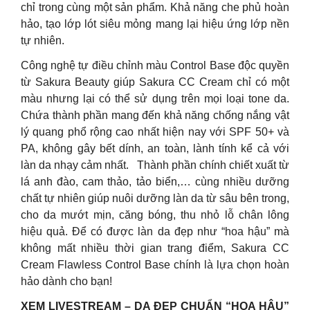
chỉ trong cùng một sản phẩm. Khả năng che phủ hoàn
hảo, tạo lớp lót siêu mỏng mang lại hiệu ứng lớp nền
tự nhiên.
Công nghệ tự điều chỉnh màu Control Base độc quyền
từ Sakura Beauty giúp Sakura CC Cream chỉ có một
màu nhưng lại có thể sử dụng trên mọi loại tone da.
Chứa thành phần mang đến khả năng chống nắng vật
lý quang phổ rộng cao nhất hiện nay với SPF 50+ và
PA, không gây bết dính, an toàn, lành tính kể cả với
làn da nhạy cảm nhất. Thành phần chính chiết xuất từ
lá anh đào, cam thảo, tảo biển,… cùng nhiều dưỡng
chất tự nhiên giúp nuôi dưỡng làn da từ sâu bên trong,
cho da mướt mịn, căng bóng, thu nhỏ lỗ chân lông
hiệu quả. Để có được làn da đẹp như “hoa hậu” mà
không mất nhiều thời gian trang điểm, Sakura CC
Cream Flawless Control Base chính là lựa chọn hoàn
hảo dành cho bạn!
XEM LIVESTREAM – DA ĐẸP CHUẨN “HOA HẬU”