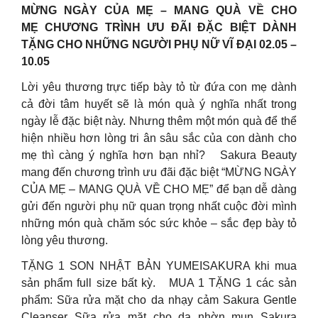
MỪNG NGÀY CỦA MẸ – MANG QUÀ VỀ CHO
MẸ CHƯƠNG TRÌNH ƯU ĐÃI ĐẶC BIỆT DÀNH
TẶNG CHO NHỮNG NGƯỜI PHỤ NỮ VĨ ĐẠI 02.05 –
10.05
Lời yêu thương trực tiếp bày tỏ từ đứa con mẹ dành
cả đời tâm huyết sẽ là món quà ý nghĩa nhất trong
ngày lễ đặc biệt này. Nhưng thêm một món quà để thể
hiện nhiều hơn lòng tri ân sâu sắc của con dành cho
mẹ thì càng ý nghĩa hơn bạn nhỉ? Sakura Beauty
mang đến chương trình ưu đãi đặc biệt “MỪNG NGÀY
CỦA MẸ – MANG QUÀ VỀ CHO MẸ” để bạn dễ dàng
gửi đến người phụ nữ quan trọng nhất cuộc đời mình
những món quà chăm sóc sức khỏe – sắc đẹp bày tỏ
lòng yêu thương.
TẶNG 1 SON NHẬT BẢN YUMEISAKURA khi mua
sản phẩm full size bất kỳ. MUA 1 TẶNG 1 các sản
phẩm: Sữa rửa mặt cho da nhạy cảm Sakura Gentle
Cleanser Sữa rửa mặt cho da nhờn mụn Sakura