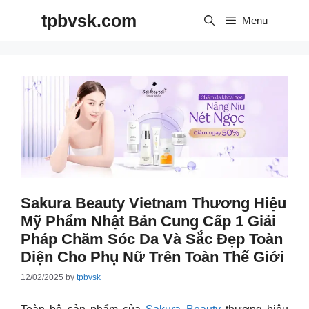
Skip
tpbvsk.com
to
Menu
content
Sakura Beauty Vietnam Thương Hiệu
Mỹ Phẩm Nhật Bản Cung Cấp 1 Giải
Pháp Chăm Sóc Da Và Sắc Đẹp Toàn
Diện Cho Phụ Nữ Trên Toàn Thế Giới
12/02/2025
by
tpbvsk