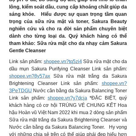
lông, kiểm soát dầu, cung cấp khoáng chất giúp da
sáng khỏe. Hiểu được sự quan trọng tầm quan
trọng của sữa rửa mặt và toner, Sakura Beauty
nghiên cứu và cho ra đời sản phẩm chuyên biệt
dành cho từng loại da. Quý khách hàng có thể
tham khảo: Sữa rửa mặt cho da nhạy cảm Sakura
Gentle Cleanser
Link sản phẩm:
shopee.vn?tq5zi4
Sữa rửa mặt cho da
dầu mụn Sakura Purifying Cleanser Link sản phẩm:
shopee.vn?8y57ax
Sữa rửa mặt trắng da Sakura
Brightening Cleanser Link sản phẩm:
shopee.vn?
3PeTDGU
Nước cân bằng da Sakura Balancing Toner
Link sản phẩm:
shopee.vn?y7dcja
*ĐẶC BIỆT, quý
khách hàng có cơ hội TRÚNG VÉ CHUNG KẾT Hoa
hậu Hoàn vũ Việt Nam 2022 khi mua 2 dòng sản phẩm
Sữa rửa mặt trắng da Sakura Brightening Cleanser và
Nước cân bằng da Sakura Balancing Toner. Hy vọng
với những chia sẻ trên có thể giúp phái đẹp hiểu hơn