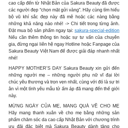
cao cấp đến từ Nhật Bản của Sakura Beauty đã được
các người đẹp “chọn mặt gửi vàng”. Hãy cùng tìm hiểu
bộ vũ khí sắc đẹp này đã mê hoặc các nàng bằng
những khả năng nào nhé! -> Chi tiết trong từng ảnh.
Đặt mua bộ sản phẩm ngay tại:
sakura-special-edition
Nếu cần thêm thông tin hoặc sự tư vấn của chuyên
gia, đừng ngại liên hệ ngay Hotline hoặc Fanpage của
Sakura Beauty Việt Nam để được giải đáp nhanh nhất
nhé!
HAPPY MOTHER’S DAY Sakura Beauty xin gửi đến
những người mẹ – những người phụ nữ vĩ đại lời
chúc yêu thương và trọn vẹn nhất, cùng với đó là sự tri
ân vì một tình yêu mẫu tử ấm áp đã mang đến thế giới
này.
MỪNG NGÀY CỦA MẸ, MANG QUÀ VỀ CHO MẸ
Hãy mang thanh xuân về cho mẹ bằng những sản
phẩm chăm sóc da cao cấp Nhật Bản với chương trình
ưu đãi đặc biệt mà Sakura Beauty dành tặng cho