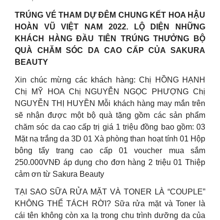
TRÚNG VÉ THAM DỰ ĐÊM CHUNG KẾT HOA HẬU
HOÀN VŨ VIỆT NAM 2022.
LỘ DIỆN NHỮNG
KHÁCH HÀNG ĐẦU TIÊN TRÚNG THƯỞNG BỘ
QUÀ CHĂM SÓC DA CAO CẤP CỦA SAKURA
BEAUTY
Xin chúc mừng các khách hàng: Chị HỒNG HẠNH
Chị MỸ HOA Chị NGUYỄN NGỌC PHƯỢNG Chị
NGUYỄN THỊ HUYỀN Mỗi khách hàng may mắn trên
sẽ nhận được một bộ quà tặng gồm các sản phẩm
chăm sóc da cao cấp trị giá 1 triệu đồng bao gồm: 03
Mặt nạ trắng da 3D 01 Xà phòng than hoạt tính 01 Hộp
bông tẩy trang cao cấp 01 voucher mua sắm
250.000VNĐ áp dụng cho đơn hàng 2 triệu 01 Thiệp
cảm ơn từ Sakura Beauty
TẠI SAO SỮA RỬA MẶT VÀ TONER LÀ “COUPLE”
KHÔNG THỂ TÁCH RỜI? Sữa rửa mặt và Toner là
cái tên không còn xa lạ trong chu trình dưỡng da của