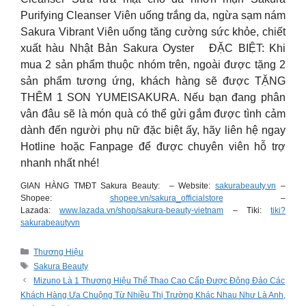
Purifying Cleanser Viên uống trắng da, ngừa sạm nám
Sakura Vibrant Viên uống tăng cường sức khỏe, chiết
xuất hàu Nhật Bản Sakura Oyster ĐẶC BIỆT: Khi
mua 2 sản phẩm thuộc nhóm trên, ngoài được tặng 2
sản phẩm tương ứng, khách hàng sẽ được TẶNG
THÊM 1 SON YUMEISAKURA. Nếu bạn đang phân
vân đâu sẽ là món quà có thể gửi gắm được tình cảm
dành đến người phụ nữ đặc biệt ấy, hãy liên hệ ngay
Hotline hoặc Fanpage để được chuyên viên hỗ trợ
nhanh nhất nhé!
GIAN HÀNG TMĐT Sakura Beauty
: – Website:
sakurabeauty.vn
–
Shopee:
shopee.vn/sakura_officialstore
–
Lazada:
www.lazada.vn/shop/sakura-beauty-vietnam
– Tiki:
tiki?
sakurabeautyvn
Categories
Thương Hiệu
Tags
Sakura Beauty
Mizuno Là 1 Thương Hiệu Thể Thao Cao Cấp Được Đông Đảo Các
Khách Hàng Ưa Chuộng Từ Nhiều Thị Trường Khác Nhau Như Là Anh,