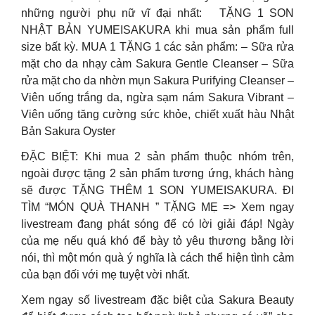
những người phụ nữ vĩ đại nhất: TẶNG 1 SON
NHẬT BẢN YUMEISAKURA khi mua sản phẩm full
size bất kỳ. MUA 1 TẶNG 1 các sản phẩm: – Sữa rửa
mặt cho da nhạy cảm Sakura Gentle Cleanser – Sữa
rửa mặt cho da nhờn mụn Sakura Purifying Cleanser –
Viên uống trắng da, ngừa sạm nám Sakura Vibrant –
Viên uống tăng cường sức khỏe, chiết xuất hàu Nhật
Bản Sakura Oyster
ĐẶC BIỆT: Khi mua 2 sản phẩm thuộc nhóm trên,
ngoài được tặng 2 sản phẩm tương ứng, khách hàng
sẽ được TẶNG THÊM 1 SON YUMEISAKURA.
ĐI
TÌM “MÓN QUÀ THANH ” TẶNG MẸ => Xem ngay
livestream đang phát sóng để có lời giải đáp! Ngày
của mẹ nếu quá khó để bày tỏ yêu thương bằng lời
nói, thì một món quà ý nghĩa là cách thể hiện tình cảm
của bạn đối với mẹ tuyệt vời nhất.
Xem ngay số livestream đặc biệt của Sakura Beauty