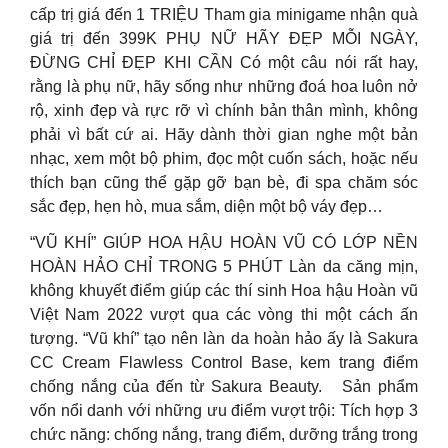
cấp trị giá đến 1 TRIỆU Tham gia minigame nhận quà
giá trị đến 399K
PHỤ NỮ HÃY ĐẸP MỖI NGÀY,
ĐỪNG CHỈ ĐẸP KHI CẦN Có một câu nói rất hay,
rằng là phụ nữ, hãy sống như những đoá hoa luôn nở
rộ, xinh đẹp và rực rỡ vì chính bản thân mình, không
phải vì bất cứ ai. Hãy dành thời gian nghe một bản
nhạc, xem một bộ phim, đọc một cuốn sách, hoặc nếu
thích bạn cũng thể gặp gỡ bạn bè, đi spa chăm sóc
sắc đẹp, hẹn hò, mua sắm, diện một bộ váy đẹp…
“VŨ KHÍ” GIÚP HOA HẬU HOÀN VŨ CÓ LỚP NỀN
HOÀN HẢO CHỈ TRONG 5 PHÚT Làn da căng mịn,
không khuyết điểm giúp các thí sinh Hoa hậu Hoàn vũ
Việt Nam 2022 vượt qua các vòng thi một cách ấn
tượng. “Vũ khí” tạo nên làn da hoàn hảo ấy là Sakura
CC Cream Flawless Control Base, kem trang điểm
chống nắng của đến từ Sakura Beauty. Sản phẩm
vốn nổi danh với những ưu điểm vượt trội: Tích hợp 3
chức năng: chống nắng, trang điểm, dưỡng trắng trong