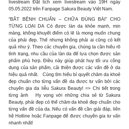
livestream Đặt lịch xem livestream vào 19H ngày
05.05.2022 trên Fanpage Sakura Beauty Việt Nam.
“BẮT BỆNH CHUẨN – CHỮA ĐÚNG BÀI” CHO
TỪNG LOẠI DA Có được làn da khỏe mạnh, mịn
màng, không khuyết điểm có lẽ là mong muốn chung
của phái đẹp. Thế nhưng không phải ai cũng có kết
quả như ý. Theo các chuyên gia, chúng ta cần hiểu rõ
tình trạng, nhu cầu của làn da để lựa chọn được sản
phẩm phù hợp. Điều này giúp phát huy tối ưu công
dụng của sản phẩm, cải thiện được các vấn đề ở da
hiệu quả nhất. Cùng tìm hiểu bí quyết chăm da khoẻ
đẹp chuẩn cho từng vấn đề da được tư vấn bởi các
chuyên gia da liễu Sakura Beauty! => Chi tiết trong
từng ảnh Hy vọng với những chia sẻ từ Sakura
Beauty, phái đẹp có thể chăm da khoẻ đẹp chuẩn cho
từng vấn đề của da. Nếu có vấn đề cần giải đáp, liên
hệ Hotline hoặc Fanpage để được chuyên gia tư vấn
nhanh nhất!