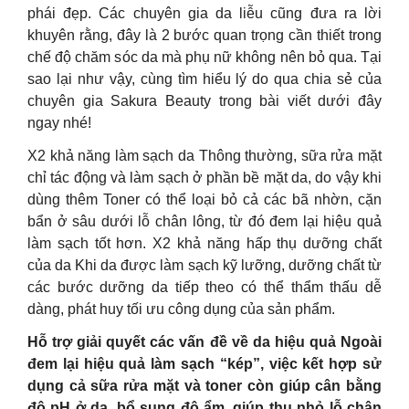
phái đẹp. Các chuyên gia da liễu cũng đưa ra lời
khuyên rằng, đây là 2 bước quan trọng cần thiết trong
chế độ chăm sóc da mà phụ nữ không nên bỏ qua. Tại
sao lại như vậy, cùng tìm hiểu lý do qua chia sẻ của
chuyên gia Sakura Beauty trong bài viết dưới đây
ngay nhé!
X2 khả năng làm sạch da Thông thường, sữa rửa mặt
chỉ tác động và làm sạch ở phần bề mặt da, do vậy khi
dùng thêm Toner có thể loại bỏ cả các bã nhờn, cặn
bẩn ở sâu dưới lỗ chân lông, từ đó đem lại hiệu quả
làm sạch tốt hơn. X2 khả năng hấp thụ dưỡng chất
của da Khi da được làm sạch kỹ lưỡng, dưỡng chất từ
các bước dưỡng da tiếp theo có thể thẩm thấu dễ
dàng, phát huy tối ưu công dụng của sản phẩm.
Hỗ trợ giải quyết các vấn đề về da hiệu quả Ngoài
đem lại hiệu quả làm sạch “kép”, việc kết hợp sử
dụng cả sữa rửa mặt và toner còn giúp cân bằng
độ pH ở da, bổ sung độ ẩm, giúp thu nhỏ lỗ chân