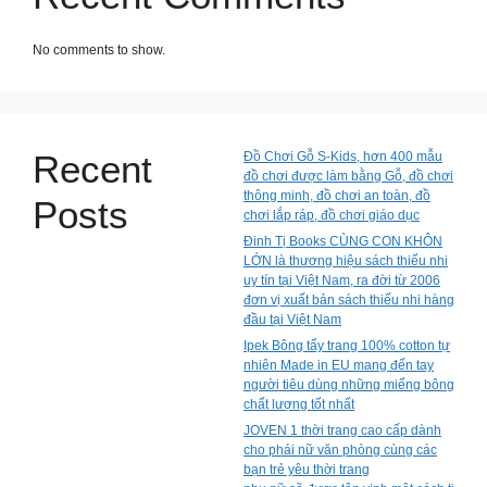
No comments to show.
Recent
Đồ Chơi Gỗ S-Kids, hơn 400 mẫu
đồ chơi được làm bằng Gỗ, đồ chơi
thông minh, đồ chơi an toàn, đồ
Posts
chơi lắp ráp, đồ chơi giáo dục
Đinh Tị Books CÙNG CON KHÔN
LỚN là thương hiệu sách thiếu nhi
uy tín tại Việt Nam, ra đời từ 2006
đơn vị xuất bản sách thiếu nhi hàng
đầu tại Việt Nam
Ipek Bông tẩy trang 100% cotton tự
nhiên Made in EU mang đến tay
người tiêu dùng những miếng bông
chất lượng tốt nhất
JOVEN 1 thời trang cao cấp dành
cho phái nữ văn phòng cùng các
bạn trẻ yêu thời trang