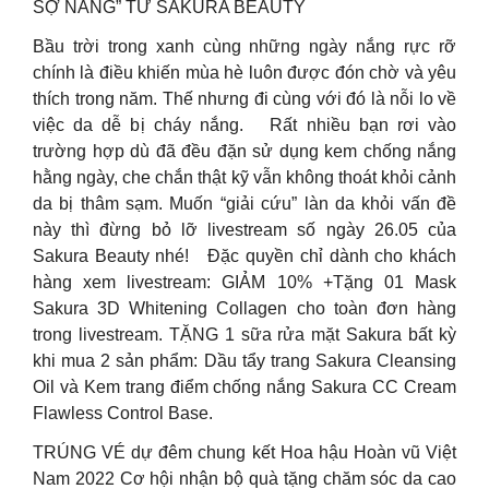
SỢ NẮNG” TỪ SAKURA BEAUTY
Bầu trời trong xanh cùng những ngày nắng rực rỡ
chính là điều khiến mùa hè luôn được đón chờ và yêu
thích trong năm. Thế nhưng đi cùng với đó là nỗi lo về
việc da dễ bị cháy nắng. Rất nhiều bạn rơi vào
trường hợp dù đã đều đặn sử dụng kem chống nắng
hằng ngày, che chắn thật kỹ vẫn không thoát khỏi cảnh
da bị thâm sạm. Muốn “giải cứu” làn da khỏi vấn đề
này thì đừng bỏ lỡ livestream số ngày 26.05 của
Sakura Beauty nhé! Đặc quyền chỉ dành cho khách
hàng xem livestream: GIẢM 10% +Tặng 01 Mask
Sakura 3D Whitening Collagen cho toàn đơn hàng
trong livestream. TẶNG 1 sữa rửa mặt Sakura bất kỳ
khi mua 2 sản phẩm: Dầu tẩy trang Sakura Cleansing
Oil và Kem trang điểm chống nắng Sakura CC Cream
Flawless Control Base.
TRÚNG VÉ dự đêm chung kết Hoa hậu Hoàn vũ Việt
Nam 2022 Cơ hội nhận bộ quà tặng chăm sóc da cao