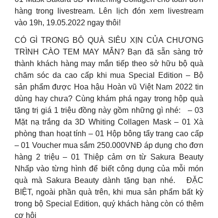
hàng trong livestream. Lên lịch đón xem livestream
vào 19h, 19.05.2022 ngay thôi!
CÓ GÌ TRONG BỘ QUÀ SIÊU XỊN CỦA CHƯƠNG
TRÌNH CÀO TEM MAY MẮN? Bạn đã sẵn sàng trở
thành khách hàng may mắn tiếp theo sở hữu bộ quà
chăm sóc da cao cấp khi mua Special Edition – Bộ
sản phẩm được Hoa hậu Hoàn vũ Việt Nam 2022 tin
dùng hay chưa? Cùng khám phá ngay trong hộp quà
tặng trị giá 1 triệu đồng này gồm những gì nhé: – 03
Mặt nạ trắng da 3D Whiting Collagen Mask – 01 Xà
phòng than hoạt tính – 01 Hộp bông tẩy trang cao cấp
– 01 Voucher mua sắm 250.000VNĐ áp dụng cho đơn
hàng 2 triệu – 01 Thiệp cảm ơn từ Sakura Beauty
Nhấp vào từng hình để biết công dụng của mỗi món
quà mà Sakura Beauty dành tặng bạn nhé. ĐẶC
BIỆT, ngoài phần quà trên, khi mua sản phẩm bất kỳ
trong bộ Special Edition, quý khách hàng còn có thêm
cơ hội