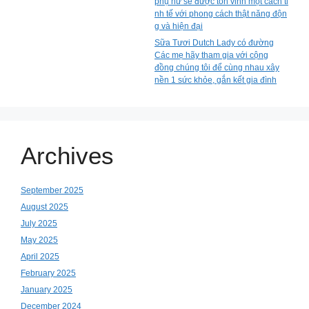
phụ nữ sẽ được tôn vinh một cách ti
nh tế với phong cách thật năng độn
g và hiện đại
Sữa Tươi Dutch Lady có đường
Các mẹ hãy tham gia với cộng
đồng chúng tôi để cùng nhau xây
nền 1 sức khỏe, gắn kết gia đình
Archives
September 2025
August 2025
July 2025
May 2025
April 2025
February 2025
January 2025
December 2024