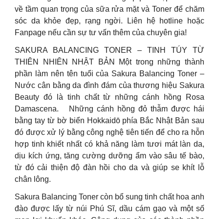
về tầm quan trọng của sữa rửa mặt và Toner để chăm
sóc da khỏe đẹp, rạng ngời. Liên hệ hotline hoặc
Fanpage nếu cần sự tư vấn thêm của chuyên gia!
SAKURA BALANCING TONER – TINH TÚY TỪ
THIÊN NHIÊN NHẬT BẢN Một trong những thành
phần làm nên tên tuổi của Sakura Balancing Toner –
Nước cân bằng da đình đám của thương hiệu Sakura
Beauty đó là tinh chất từ những cánh hồng Rosa
Damascena. Những cánh hồng đỏ thẫm được hái
bằng tay từ bờ biển Hokkaidō phía Bắc Nhật Bản sau
đó được xử lý bằng công nghệ tiên tiến để cho ra hỗn
hợp tinh khiết nhất có khả năng làm tươi mát làn da,
dịu kích ứng, tăng cường dưỡng ẩm vào sâu tế bào,
từ đó cải thiện độ đàn hồi cho da và giúp se khít lỗ
chân lông.
Sakura Balancing Toner còn bổ sung tinh chất hoa anh
đào được lấy từ núi Phú Sĩ, dầu cám gạo và một số