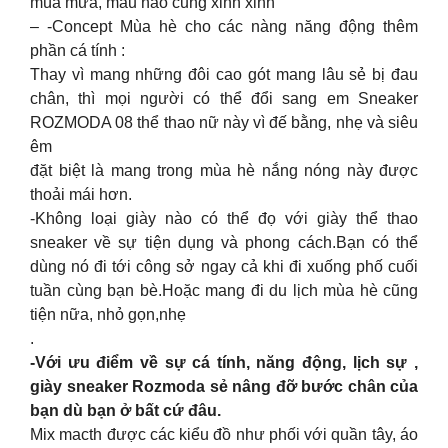
mùa mưa, màu nào cũng xinh xinh
– -Concept Mùa hè cho các nàng năng động thêm
phần cá tính :
Thay vì mang những đôi cao gót mang lâu sẻ bị đau
chân, thì mọi người có thể đổi sang em Sneaker
ROZMODA 08 thể thao nữ này vì đế bằng, nhẹ và siêu
êm
đặt biệt là mang trong mùa hè nắng nóng này được
thoải mái hơn.
-Không loại giày nào có thể đọ với giày thể thao
sneaker về sự tiện dụng và phong cách.Bạn có thể
dùng nó đi tới công sở ngay cả khi đi xuống phố cuối
tuần cùng bạn bè.Hoặc mang đi du lịch mùa hè cũng
tiện nữa, nhỏ gọn,nhẹ
.
-Với ưu điểm về sự cá tính, năng động, lịch sự ,
giày sneaker Rozmoda sẻ nâng đỡ bước chân của
bạn dù bạn ở bất cứ đâu.
Mix macth được các kiểu đồ như phối với quần tây, áo