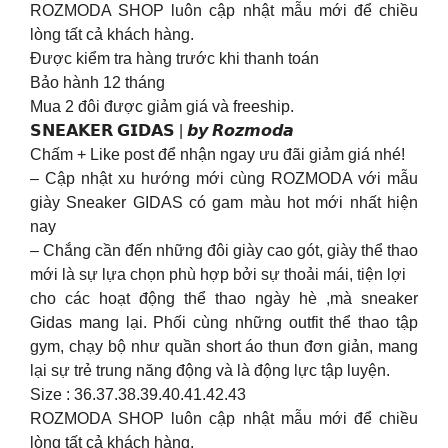
ROZMODA SHOP luôn cập nhật mẫu mới để chiều
lòng tất cả khách hàng.
Được kiểm tra hàng trước khi thanh toán
Bảo hành 12 tháng
Mua 2 đôi được giảm giá và freeship.
𝗦𝗡𝗘𝗔𝗞𝗘𝗥 𝗚𝗜𝗗𝗔𝗦 | 𝙗𝙮 𝙍𝙤𝙯𝙢𝙤𝙙𝙖
Chấm + Like post để nhận ngay ưu đãi giảm giá nhé!
– Cập nhật xu hướng mới cùng ROZMODA với mẫu
giày Sneaker GIDAS có gam màu hot mới nhất hiện
nay
– Chắng cần đến những đôi giày cao gót, giày thể thao
mới là sự lựa chọn phù hợp bởi sự thoải mái, tiện lợi
cho các hoạt động thể thao ngày hè ,mà sneaker
Gidas mang lại. Phối cùng những outfit thể thao tập
gym, chạy bộ như quần short áo thun đơn giản, mang
lại sự trẻ trung năng động và là động lực tập luyện.
Size : 36.37.38.39.40.41.42.43
ROZMODA SHOP luôn cập nhật mẫu mới để chiều
lòng tất cả khách hàng.