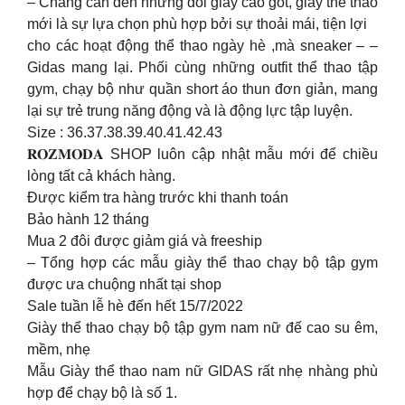
– Chắng cần đến những đôi giày cao gót, giày thể thao
mới là sự lựa chọn phù hợp bởi sự thoải mái, tiện lợi
cho các hoạt động thể thao ngày hè ,mà sneaker – –
Gidas mang lại. Phối cùng những outfit thể thao tập
gym, chạy bộ như quần short áo thun đơn giản, mang
lại sự trẻ trung năng động và là động lực tập luyện.
Size : 36.37.38.39.40.41.42.43
𝐑𝐎𝐙𝐌𝐎𝐃𝐀 SHOP luôn cập nhật mẫu mới để chiều
lòng tất cả khách hàng.
Được kiểm tra hàng trước khi thanh toán
Bảo hành 12 tháng
Mua 2 đôi được giảm giá và freeship
– Tổng hợp các mẫu giày thể thao chạy bộ tập gym
được ưa chuộng nhất tại shop
Sale tuần lễ hè đến hết 15/7/2022
Giày thể thao chạy bộ tập gym nam nữ đế cao su êm,
mềm, nhẹ
Mẫu Giày thể thao nam nữ GIDAS rất nhẹ nhàng phù
hợp để chạy bộ là số 1.