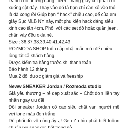
Dành cho những nàng ‘’lười’’ mang giày khi phải cúi
xuống cột dây. Thay vào đó là bạn chỉ cần xỏ vào thôi
là đã xong rồi Giúp bạn ‘’ hack’’ chiều cao, đế của em
giày Sục MLB NY này, một phụ kiện hack dáng siêu
xinh cao tận 4cm. Phối với các set đồ hoặc quần jeen,
chân váy đều okla nè.
Size : 36.37.38.39.40.41.42.43
ROZMODA SHOP luôn cập nhật mẫu mới để chiều
lòng tất cả khách hàng.
Được kiểm tra hàng trước khi thanh toán
Bảo hành 12 tháng
Mua 2 đôi được giảm giá và freeship
Neww SNEAKER Jordan / Rozmoda studio
Giá yêu thương – rẻ đẹp xuất sắc – Chốt đơn liền tay
nhận ngay ưu đãi
Đôi sneaker Jordan cổ cao siêu chất vạn người mê
với tone màu đen trắng
Dể phối đồ vô cùng ấy ạ! Gen Z nhìn phát biết luônn
chuẩn Gu snaeker ,bắt trend nè