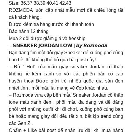
Size: 36.37.38.39.40.41.42.43
ROZMODA luôn cập nhật mẫu mới để chiều lòng tất
cả khách hàng.
Được kiểm tra hàng trước khi thanh toán
Bảo hành 12 tháng
Mua 2 đôi được giảm giá và freeship.
– 𝗦𝗡𝗘𝗔𝗞𝗘𝗥 𝗝𝗢𝗥𝗗𝗔𝗡 𝗟𝗢𝗪 | 𝙗𝙮 𝙍𝙤𝙯𝙢𝙤𝙙𝙖
Bạn đang tìm một đôi giày Sneaker để xuống phố cùng
bạn bè, thì không thể bỏ qua bài post này!
– Độ ” Hot” của mẫu giày sneaker Jordan cổ thấp
không hề kém cạnh so với các phiên bản cổ cao
huyền thoại.Được giới trẻ nhiều quốc gia săn đón
nhiệt tình , mỗi màu lại mang vẻ đẹp khác nhau.
– Rozmoda vừa cập bến mẫu Sneaker Jordan cổ thấp
tone màu xanh đen , phối màu đa dạng và dể dàng
phối với những outfit khi đi chơi, xuống phố cùng bạn
bè hoặc mang giày đôi đều rất xịn, bắt kịp trend cùng
các Gen Z .
Chấm + Like bài post để nhận ưu đãi khi mua hàng