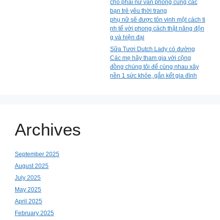
cho phái nữ văn phòng cùng các
bạn trẻ yêu thời trang
phụ nữ sẽ được tôn vinh một cách ti
nh tế với phong cách thật năng độn
g và hiện đại
Sữa Tươi Dutch Lady có đường
Các mẹ hãy tham gia với cộng
đồng chúng tôi để cùng nhau xây
nền 1 sức khỏe, gắn kết gia đình
Archives
September 2025
August 2025
July 2025
May 2025
April 2025
February 2025