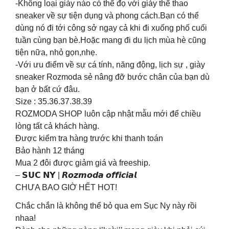
-Không loại giày nào có thể đọ với giày thể thao
sneaker về sự tiện dụng và phong cách.Bạn có thể
dùng nó đi tới công sở ngay cả khi đi xuống phố cuối
tuần cùng bạn bè.Hoặc mang đi du lịch mùa hè cũng
tiện nữa, nhỏ gọn,nhẹ.
-Với ưu điểm về sự cá tính, năng động, lịch sự , giày
sneaker Rozmoda sẻ nâng đỡ bước chân của bạn dù
bạn ở bất cứ đâu.
Size : 35.36.37.38.39
ROZMODA SHOP luôn cập nhật mẫu mới để chiều
lòng tất cả khách hàng.
Được kiểm tra hàng trước khi thanh toán
Bảo hành 12 tháng
Mua 2 đôi được giảm giá và freeship.
– 𝗦𝗨𝗖 𝗡𝗬 | 𝙍𝙤𝙯𝙢𝙤𝙙𝙖 𝙤𝙛𝙛𝙞𝙘𝙞𝙖𝙡
CHƯA BAO GIỜ HẾT HOT!
Chắc chắn là không thể bỏ qua em Sục Ny này rồi
nhaa!