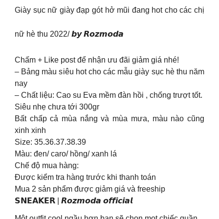
Giày sục nữ giày đạp gót hở mũi đang hot cho các chị
nữ hè thu 2022/ 𝙗𝙮 𝙍𝙤𝙯𝙢𝙤𝙙𝙖
Chấm + Like post để nhận ưu đãi giảm giá nhé!
– Bảng màu siêu hot cho các mẫu giày sục hè thu năm
nay
– Chất liệu: Cao su Eva mềm đàn hồi , chống trượt tốt.
Siêu nhẹ chưa tới 300gr
Bất chấp cả mùa nắng và mùa mưa, màu nào cũng
xinh xinh
Size: 35.36.37.38.39
Màu: đen/ caro/ hồng/ xanh lá
Chế độ mua hàng:
Được kiểm tra hàng trước khi thanh toán
Mua 2 sản phẩm được giảm giá và freeship
𝗦𝗡𝗘𝗔𝗞𝗘𝗥 | 𝙍𝙤𝙯𝙢𝙤𝙙𝙖 𝙤𝙛𝙛𝙞𝙘𝙞𝙖𝙡
Một outfit cool ngầu hơn bạn sẽ chọn mọt chiếc quần