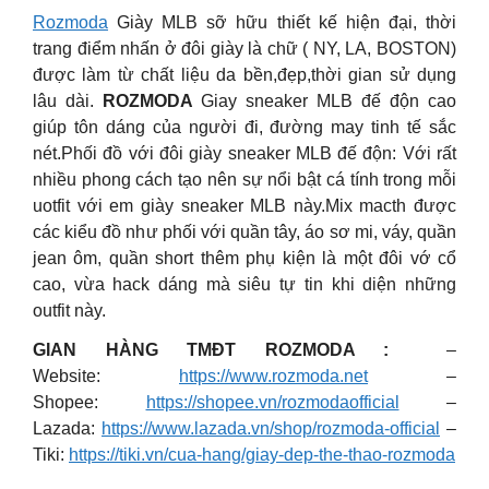
Rozmoda
Giày MLB sỡ hữu thiết kế hiện đại, thời
trang điểm nhấn ở đôi giày là chữ ( NY, LA, BOSTON)
được làm từ chất liệu da bền,đẹp,thời gian sử dụng
lâu dài.
ROZMODA
Giay sneaker MLB đế độn cao
giúp tôn dáng của người đi, đường may tinh tế sắc
nét.Phối đồ với đôi giày sneaker MLB đế độn: Với rất
nhiều phong cách tạo nên sự nổi bật cá tính trong mỗi
uotfit với em giày sneaker MLB này.Mix macth được
các kiểu đồ như phối với quần tây, áo sơ mi, váy, quần
jean ôm, quần short thêm phụ kiện là một đôi vớ cổ
cao, vừa hack dáng mà siêu tự tin khi diện những
outfit này.
GIAN HÀNG TMĐT ROZMODA :
–
Website:
https://www.rozmoda.net
–
Shopee:
https://shopee.vn/rozmodaofficial
–
Lazada:
https://www.lazada.vn/shop/rozmoda-official
–
Tiki:
https://tiki.vn/cua-hang/giay-dep-the-thao-rozmoda