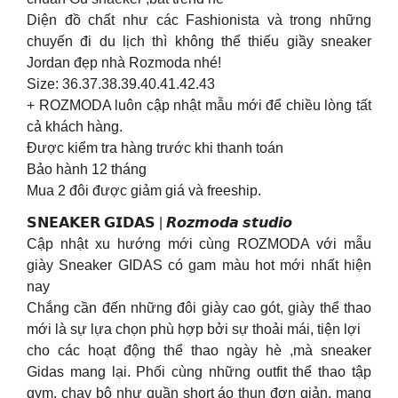
Diện đồ chất như các Fashionista và trong những
chuyến đi du lịch thì không thể thiếu giầy sneaker
Jordan đẹp nhà Rozmoda nhé!
Size: 36.37.38.39.40.41.42.43
+ ROZMODA luôn cập nhật mẫu mới để chiều lòng tất
cả khách hàng.
Được kiểm tra hàng trước khi thanh toán
Bảo hành 12 tháng
Mua 2 đôi được giảm giá và freeship.
𝗦𝗡𝗘𝗔𝗞𝗘𝗥 𝗚𝗜𝗗𝗔𝗦 | 𝙍𝙤𝙯𝙢𝙤𝙙𝙖 𝙨𝙩𝙪𝙙𝙞𝙤
Cập nhật xu hướng mới cùng ROZMODA với mẫu
giày Sneaker GIDAS có gam màu hot mới nhất hiện
nay
Chắng cần đến những đôi giày cao gót, giày thể thao
mới là sự lựa chọn phù hợp bởi sự thoải mái, tiện lợi
cho các hoạt động thể thao ngày hè ,mà sneaker
Gidas mang lại. Phối cùng những outfit thể thao tập
gym, chạy bộ như quần short áo thun đơn giản, mang