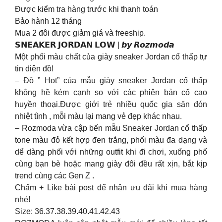
Được kiểm tra hàng trước khi thanh toán
Bảo hành 12 tháng
Mua 2 đôi được giảm giá và freeship.
𝗦𝗡𝗘𝗔𝗞𝗘𝗥 𝗝𝗢𝗥𝗗𝗔𝗡 𝗟𝗢𝗪 | 𝙗𝙮 𝙍𝙤𝙯𝙢𝙤𝙙𝙖
Một phối màu chất của giày sneaker Jordan cổ thấp tự
tin diện đồ!
– Độ ” Hot” của mẫu giày sneaker Jordan cổ thấp
không hề kém cạnh so với các phiên bản cổ cao
huyền thoại.Được giới trẻ nhiều quốc gia săn đón
nhiệt tình , mỗi màu lại mang vẻ đẹp khác nhau.
– Rozmoda vừa cập bến mẫu Sneaker Jordan cổ thấp
tone màu đỏ kết hợp đen trắng, phối màu đa dạng và
dể dàng phối với những outfit khi đi chơi, xuống phố
cùng bạn bè hoặc mang giày đôi đều rất xịn, bắt kịp
trend cùng các Gen Z .
Chấm + Like bài post để nhận ưu đãi khi mua hàng
nhé!
Size: 36.37.38.39.40.41.42.43