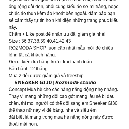
ống rộng dài đen, phối cùng kiểu áo sơ mi trắng, hoạc
chiếc áo thun kèm áo khoát bên ngoài. đảm bảo bạn
sẻ cảm thấy tự tin hơn khi diện những trang phục kiểu
này.
Chấm + Like post để nhận ưu đãi giảm giá nhé!
Size : 36.37.38.39.40.41.42.43
ROZMODA SHOP luôn cập nhật mẫu mới để chiều
lòng tất cả khách hàng.
Được kiểm tra hàng trước khi thanh toán
Bảo hành 12 tháng
Mua 2 đôi được giảm giá và freeship.
— 𝗦𝗡𝗘𝗔𝗞𝗘𝗥 𝗚𝗜𝟯𝟬 | 𝙍𝙤𝙯𝙢𝙤𝙙𝙖 𝙨𝙩𝙪𝙙𝙞𝙤
Concept Mùa hè cho các nàng năng động nhẹ nhàng.
Thay vì mang những đôi cao gót mang lâu sẻ bị đau
chân, thì mọi người có thể đổi sang em Sneaker Gi30
thể thao nữ này vì đế bằng, nhẹ và siêu êm
đặt biệt là mang trong mùa hè nắng nóng này được
thoải mái hơn.