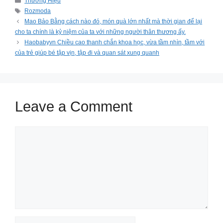
Thương Hiệu
Tags
Rozmoda
Mao Bảo Bằng cách nào đó, món quà lớn nhất mà thời gian để lại
cho ta chính là kỷ niệm của ta với những người thân thương ấy.
Haobabyvn Chiều cao thanh chắn khoa học, vừa tầm nhìn, tầm với
của trẻ giúp bé tập vịn, tập đi và quan sát xung quanh
Leave a Comment
Comment
Name