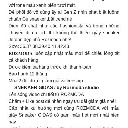
với tone màu xanh biển tươi mát,
Dể phối đồ vô cùng ấy ạ! Gen Z nhìn phát biết luônn
chuẩn Gu snaeker ,bắt trend nè
Diện đồ chất như các Fashionista và trong những
chuyến đi du lịch thì không thể thiếu giầy sneaker
Jordan đẹp nhà Rozmoda nhé!
Size: 36.37.38.39.40.41.42.43
𝐑𝐎𝐙𝐌𝐎𝐃𝐀 luôn cập nhật mẫu mới để chiều lòng tất
cả khách hàng.
Được kiểm tra hàng trước khi thanh toán
Bảo hành 12 tháng
Mua 2 đôi được giảm giá và freeship.
— SNEKAER GIDAS / by Rozmoda studio
Lên sóng video chi tiết từ ROZMODA
Chấm + Like post để nhận ngay ưu đãi giảm giá nhé!
Cập nhật xu hướng mới cùng ROZMODA với mẫu
giày Sneaker GIDAS có gam màu hot mới nhất hiện
nay