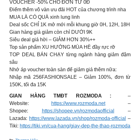
VOUCHER -50% CHO ĐƠN TỪ 0Đ
Điểm thêm vô vàn ưu đãi HOT của chương trình nha
MUA LÀ CÓ QUÀ xinh lung linh
Deal sốc CHỈ 1K mở mới mỗi khung giờ 0H, 12H, 18H
Gian hàng giá giảm còn chỉ DƯỚI 9K
Siêu deal giá hời – GIẢM HƠN 30%++
Top sản phẩm XU HƯỚNG MÙA HÈ đầy rực rỡ
TOP DEAL BÁN CHẠY từng ngành hàng giảm đậm
sâu
Nhớ áp voucher toàn sàn để giảm giá thêm nữa:
Nhập mã 256FASHIONSALE – Giảm 100%, đơn từ
150K, tối đa 15K
GIAN HÀNG TMĐT ROZMODA :
–
Website:
https://www.rozmoda.net
–
Shopee:
https://shopee.vn/rozmodaofficial
–
Lazada:
https://www.lazada.vn/shop/rozmoda-official
–
Tiki:
https://tiki.vn/cua-hang/giay-dep-the-thao-rozmoda
Categories