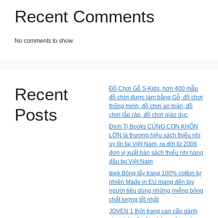
Recent Comments
No comments to show.
Recent
Đồ Chơi Gỗ S-Kids, hơn 400 mẫu
đồ chơi được làm bằng Gỗ, đồ chơi
thông minh, đồ chơi an toàn, đồ
Posts
chơi lắp ráp, đồ chơi giáo dục
Đinh Tị Books CÙNG CON KHÔN
LỚN là thương hiệu sách thiếu nhi
uy tín tại Việt Nam, ra đời từ 2006
đơn vị xuất bản sách thiếu nhi hàng
đầu tại Việt Nam
Ipek Bông tẩy trang 100% cotton tự
nhiên Made in EU mang đến tay
người tiêu dùng những miếng bông
chất lượng tốt nhất
JOVEN 1 thời trang cao cấp dành