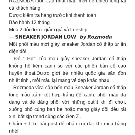
ROZMODA luôn cập nhật mẫu mới để chiều lòng tất
cả khách hàng.
Được kiểm tra hàng trước khi thanh toán
Bảo hành 12 tháng
Mua 2 đôi được giảm giá và freeship.
— 𝗦𝗡𝗘𝗔𝗞𝗘𝗥 𝗝𝗢𝗥𝗗𝗔𝗡 𝗟𝗢𝗪 | 𝙗𝙮 𝙍𝙤𝙯𝙢𝙤𝙙𝙖
Một phối màu mới giày sneaker Jordan cổ thấp tự tin
diện đồ!
– Độ ” Hot” của mẫu giày sneaker Jordan cổ thấp
không hề kém cạnh so với các phiên bản cổ cao
huyền thoại.Được giới trẻ nhiều quốc gia săn đón
nhiệt tình , mỗi màu lại mang vẻ đẹp khác nhau.
– Rozmoda vừa cập bến mẫu Sneaker Jordan cổ thấp
tone màu xám kết hợp trắng đế xanh, phối màu đa
dạng và dể dàng phối với những outfit khi đi chơi,
xuống phố cùng bạn bè hoặc mang giày đôi đều rất
xịn, bắt kịp trend cùng các Gen Z .
Chấm + Like bài post để nhận ưu đãi khi mua hàng
nhé!