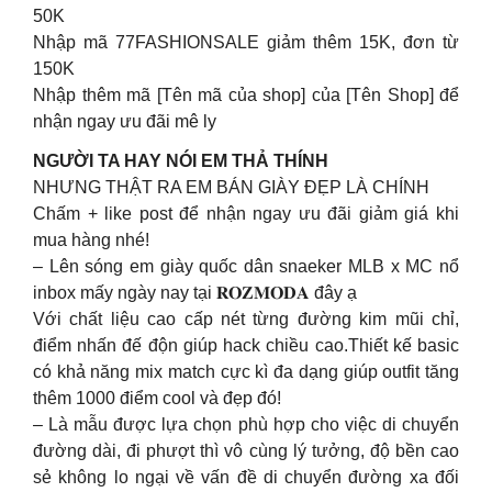
50K
Nhập mã 77FASHIONSALE giảm thêm 15K, đơn từ
150K
Nhập thêm mã [Tên mã của shop] của [Tên Shop] để
nhận ngay ưu đãi mê ly
NGƯỜI TA HAY NÓI EM THẢ THÍNH
NHƯNG THẬT RA EM BÁN GIÀY ĐẸP LÀ CHÍNH
Chấm + like post để nhận ngay ưu đãi giảm giá khi
mua hàng nhé!
– Lên sóng em giày quốc dân snaeker MLB x MC nổ
inbox mấy ngày nay tại 𝐑𝐎𝐙𝐌𝐎𝐃𝐀 đây ạ
Với chất liệu cao cấp nét từng đường kim mũi chỉ,
điểm nhấn đế độn giúp hack chiều cao.Thiết kế basic
có khả năng mix match cực kì đa dạng giúp outfit tăng
thêm 1000 điểm cool và đẹp đó!
– Là mẫu được lựa chọn phù hợp cho việc di chuyển
đường dài, đi phượt thì vô cùng lý tưởng, độ bền cao
sẻ không lo ngại về vấn đề di chuyển đường xa đối