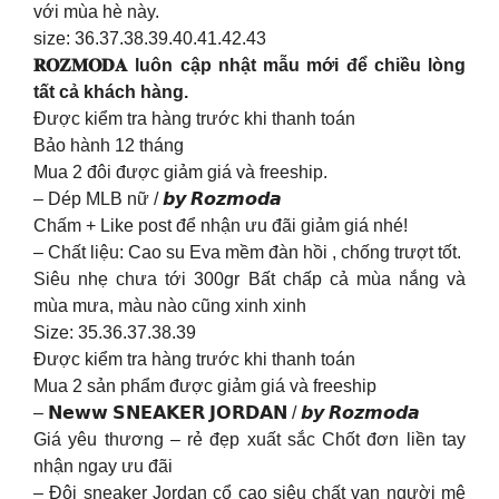
với mùa hè này.
size: 36.37.38.39.40.41.42.43
𝐑𝐎𝐙𝐌𝐎𝐃𝐀 luôn cập nhật mẫu mới để chiều lòng
tất cả khách hàng.
Được kiểm tra hàng trước khi thanh toán
Bảo hành 12 tháng
Mua 2 đôi được giảm giá và freeship.
– Dép MLB nữ / 𝙗𝙮 𝙍𝙤𝙯𝙢𝙤𝙙𝙖
Chấm + Like post để nhận ưu đãi giảm giá nhé!
– Chất liệu: Cao su Eva mềm đàn hồi , chống trượt tốt.
Siêu nhẹ chưa tới 300gr Bất chấp cả mùa nắng và
mùa mưa, màu nào cũng xinh xinh
Size: 35.36.37.38.39
Được kiểm tra hàng trước khi thanh toán
Mua 2 sản phẩm được giảm giá và freeship
– 𝗡𝗲𝘄𝘄 𝗦𝗡𝗘𝗔𝗞𝗘𝗥 𝗝𝗢𝗥𝗗𝗔𝗡 / 𝙗𝙮 𝙍𝙤𝙯𝙢𝙤𝙙𝙖
Giá yêu thương – rẻ đẹp xuất sắc Chốt đơn liền tay
nhận ngay ưu đãi
– Đôi sneaker Jordan cổ cao siêu chất vạn người mê