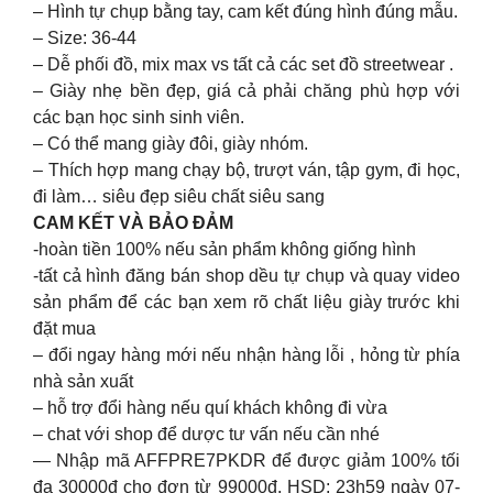
– Hình tự chụp bằng tay, cam kết đúng hình đúng mẫu.
– Size: 36-44
– Dễ phối đồ, mix max vs tất cả các set đồ streetwear .
– Giày nhẹ bền đẹp, giá cả phải chăng phù hợp với
các bạn học sinh sinh viên.
– Có thể mang giày đôi, giày nhóm.
– Thích hợp mang chạy bộ, trượt ván, tập gym, đi học,
đi làm… siêu đẹp siêu chất siêu sang
CAM KẾT VÀ BẢO ĐẢM
-hoàn tiền 100% nếu sản phẩm không giống hình
-tất cả hình đăng bán shop dều tự chụp và quay video
sản phẩm để các bạn xem rõ chất liệu giày trước khi
đặt mua
– đổi ngay hàng mới nếu nhận hàng lỗi , hỏng từ phía
nhà sản xuất
– hỗ trợ đổi hàng nếu quí khách không đi vừa
– chat với shop để dược tư vấn nếu cần nhé
— Nhập mã AFFPRE7PKDR để được giảm 100% tối
đa 30000đ cho đơn từ 99000đ. HSD: 23h59 ngày 07-