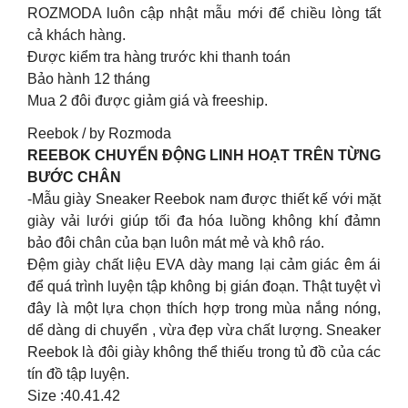
ROZMODA luôn cập nhật mẫu mới để chiều lòng tất
cả khách hàng.
Được kiểm tra hàng trước khi thanh toán
Bảo hành 12 tháng
Mua 2 đôi được giảm giá và freeship.
Reebok / by Rozmoda
REEBOK CHUYỂN ĐỘNG LINH HOẠT TRÊN TỪNG
BƯỚC CHÂN
-Mẫu giày Sneaker Reebok nam được thiết kế với mặt
giày vải lưới giúp tối đa hóa luồng không khí đảmn
bảo đôi chân của bạn luôn mát mẻ và khô ráo.
Đệm giày chất liệu EVA dày mang lại cảm giác êm ái
để quá trình luyện tập không bị gián đoạn. Thật tuyệt vì
đây là một lựa chọn thích hợp trong mùa nắng nóng,
dể dàng di chuyển , vừa đẹp vừa chất lượng. Sneaker
Reebok là đôi giày không thể thiếu trong tủ đồ của các
tín đồ tập luyện.
Size :40.41.42