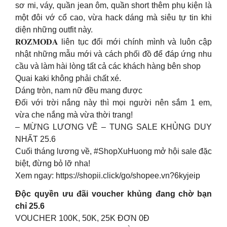
sơ mi, váy, quần jean ôm, quần short thêm phụ kiện là
một đôi vớ cổ cao, vừa hack dáng mà siêu tự tin khi
diện những outfit này.
𝐑𝐎𝐙𝐌𝐎𝐃𝐀 liên tục đổi mới chính mình và luôn cập
nhật những mẫu mới và cách phối đồ để đáp ứng nhu
cầu và làm hài lòng tất cả các khách hàng bên shop
Quai kaki không phải chất xé.
Dáng tròn, nam nữ đều mang được
Đối với trời nắng này thì mọi người nên sắm 1 em,
vừa che nắng mà vừa thời trang!
– MỪNG LƯƠNG VỀ – TUNG SALE KHỦNG DUY
NHẤT 25.6
Cuối tháng lương về, #ShopXuHuong mở hội sale đặc
biệt, đừng bỏ lỡ nha!
Xem ngay: https://shopii.click/go/shopee.vn?6kyjeip
Độc quyền ưu đãi voucher khủng đang chờ bạn
chỉ 25.6
VOUCHER 100K, 50K, 25K ĐƠN 0Đ