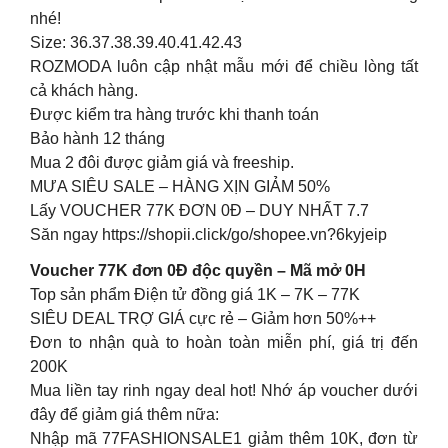
nhé!
Size: 36.37.38.39.40.41.42.43
ROZMODA luôn cập nhật mẫu mới để chiều lòng tất
cả khách hàng.
Được kiểm tra hàng trước khi thanh toán
Bảo hành 12 tháng
Mua 2 đôi được giảm giá và freeship.
️MƯA SIÊU SALE – HÀNG XỊN GIẢM 50%
Lấy VOUCHER 77K ĐƠN 0Đ – DUY NHẤT 7.7
Săn ngay https://shopii.click/go/shopee.vn?6kyjeip
Voucher 77K đơn 0Đ độc quyền – Mã mở 0H
Top sản phẩm Điện tử đồng giá 1K – 7K – 77K
SIÊU DEAL TRỢ GIÁ cực rẻ – Giảm hơn 50%++
Đơn to nhận quà to hoàn toàn miễn phí, giá trị đến
200K
Mua liền tay rinh ngay deal hot! Nhớ áp voucher dưới
đây để giảm giá thêm nữa:
Nhập mã 77FASHIONSALE1 giảm thêm 10K, đơn từ