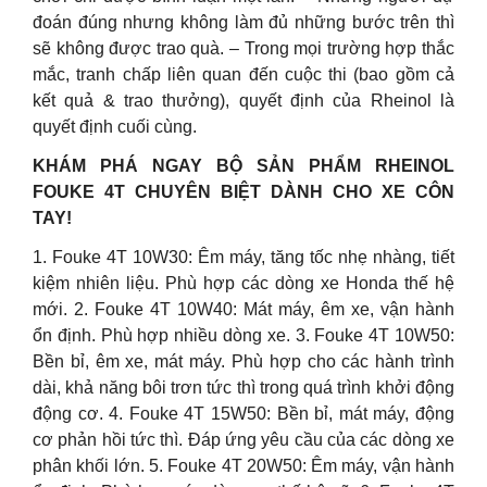
đoán đúng nhưng không làm đủ những bước trên thì
sẽ không được trao quà. – Trong mọi trường hợp thắc
mắc, tranh chấp liên quan đến cuộc thi (bao gồm cả
kết quả & trao thưởng), quyết định của Rheinol là
quyết định cuối cùng.
KHÁM PHÁ NGAY BỘ SẢN PHẨM RHEINOL
FOUKE 4T CHUYÊN BIỆT DÀNH CHO XE CÔN
TAY!
1. Fouke 4T 10W30: Êm máy, tăng tốc nhẹ nhàng, tiết
kiệm nhiên liệu. Phù hợp các dòng xe Honda thế hệ
mới. 2. Fouke 4T 10W40: Mát máy, êm xe, vận hành
ổn định. Phù hợp nhiều dòng xe. 3. Fouke 4T 10W50:
Bền bỉ, êm xe, mát máy. Phù hợp cho các hành trình
dài, khả năng bôi trơn tức thì trong quá trình khởi động
động cơ. 4. Fouke 4T 15W50: Bền bỉ, mát máy, động
cơ phản hồi tức thì. Đáp ứng yêu cầu của các dòng xe
phân khối lớn. 5. Fouke 4T 20W50: Êm máy, vận hành