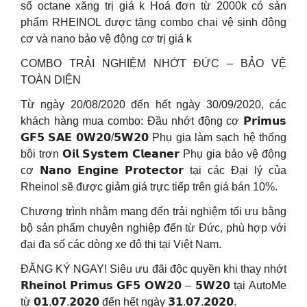
số octane xăng trị giá k Hoá đơn từ 2000k có sản
phẩm RHEINOL được tặng combo chai vệ sinh động
cơ và nano bảo vệ động cơ trị giá k
COMBO TRẢI NGHIỆM NHỚT ĐỨC – BẢO VỆ
TOÀN DIỆN
Từ ngày 20/08/2020 đến hết ngày 30/09/2020, các
khách hàng mua combo: Đầu nhớt động cơ 𝗣𝗿𝗶𝗺𝘂𝘀
𝗚𝗙𝟱 𝗦𝗔𝗘 𝟬𝗪𝟮𝟬/𝟱𝗪𝟮𝟬 Phụ gia làm sạch hệ thống
bôi trơn 𝗢𝗶𝗹 𝗦𝘆𝘀𝘁𝗲𝗺 𝗖𝗹𝗲𝗮𝗻𝗲𝗿 Phụ gia bảo vệ động
cơ 𝗡𝗮𝗻𝗼 𝗘𝗻𝗴𝗶𝗻𝗲 𝗣𝗿𝗼𝘁𝗲𝗰𝘁𝗼𝗿 tại các Đại lý của
Rheinol sẽ được giảm giá trực tiếp trên giá bán 10%.
Chương trình nhằm mang đến trải nghiệm tối ưu bằng
bộ sản phẩm chuyên nghiệp đến từ Đức, phù hợp với
đại đa số các dòng xe đô thị tại Việt Nam.
ĐĂNG KÝ NGAY! Siêu ưu đãi độc quyền khi thay nhớt
𝗥𝗵𝗲𝗶𝗻𝗼𝗹 𝗣𝗿𝗶𝗺𝘂𝘀 𝗚𝗙𝟱 𝗢𝗪𝟮𝟬 – 𝟱𝗪𝟮𝟬 tại AutoMe
từ 𝟬𝟭.𝟬𝟳.𝟮𝟬𝟮𝟬 đến hết ngày 𝟯𝟭.𝟬𝟳.𝟮𝟬𝟮𝟬.