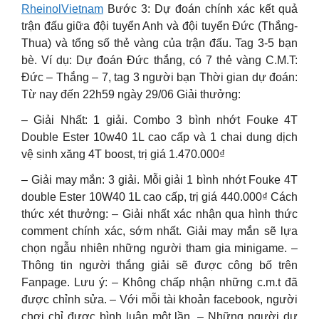
RheinolVietnam
Bước 3: Dự đoán chính xác kết quả
trận đấu giữa đội tuyển Anh và đội tuyển Đức (Thắng-
Thua) và tổng số thẻ vàng của trận đấu. Tag 3-5 bạn
bè. Ví dụ: Dự đoán Đức thắng, có 7 thẻ vàng C.M.T:
Đức – Thắng – 7, tag 3 người bạn Thời gian dự đoán:
Từ nay đến 22h59 ngày 29/06 Giải thưởng:
– Giải Nhất: 1 giải. Combo 3 bình nhớt Fouke 4T
Double Ester 10w40 1L cao cấp và 1 chai dung dịch
vệ sinh xăng 4T boost, trị giá 1.470.000₫
– Giải may mắn: 3 giải. Mỗi giải 1 bình nhớt Fouke 4T
double Ester 10W40 1L cao cấp, trị giá 440.000₫ Cách
thức xét thưởng: – Giải nhất xác nhận qua hình thức
comment chính xác, sớm nhất. Giải may mắn sẽ lựa
chọn ngẫu nhiên những người tham gia minigame. –
Thông tin người thắng giải sẽ được công bố trên
Fanpage. Lưu ý: – Không chấp nhận những c.m.t đã
được chỉnh sửa. – Với mỗi tài khoản facebook, người
chơi chỉ được bình luận một lần. – Những người dự