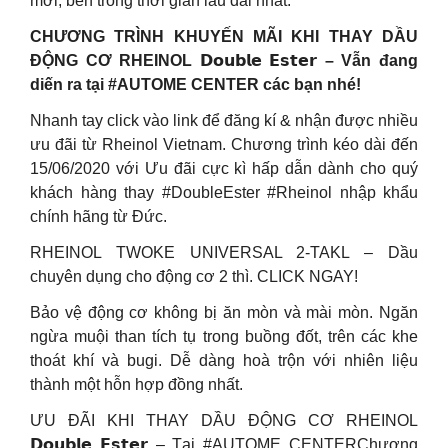
mới, bền trong thời gian lâu dài nhất.
CHƯƠNG TRÌNH KHUYẾN MÃI KHI THAY DẦU
ĐỘNG CƠ RHEINOL 𝗗𝗼𝘂𝗯𝗹𝗲 𝗘𝘀𝘁𝗲𝗿 – Vẫn đang
diến ra tại #AUTOME CENTER các bạn nhé!
Nhanh tay click vào link để đăng kí & nhận được nhiều
ưu đãi từ Rheinol Vietnam. Chương trình kéo dài đến
15/06/2020 với Ưu đãi cực kì hấp dẫn dành cho quý
khách hàng thay #DoubleEster #Rheinol nhập khẩu
chính hãng từ Đức.
RHEINOL TWOKE UNIVERSAL 2-TAKL – Dầu
chuyên dụng cho động cơ 2 thì. CLICK NGAY!
Bảo vệ động cơ không bị ăn mòn và mài mòn. Ngăn
ngừa muội than tích tụ trong buồng đốt, trên các khe
thoát khí và bugi. Dễ dàng hoà trộn với nhiên liệu
thành một hỗn hợp đồng nhất.
ƯU ĐÃI KHI THAY DẦU ĐỘNG CƠ RHEINOL
𝗗𝗼𝘂𝗯𝗹𝗲 𝗘𝘀𝘁𝗲𝗿 – Tại #AUTOME CENTERChương