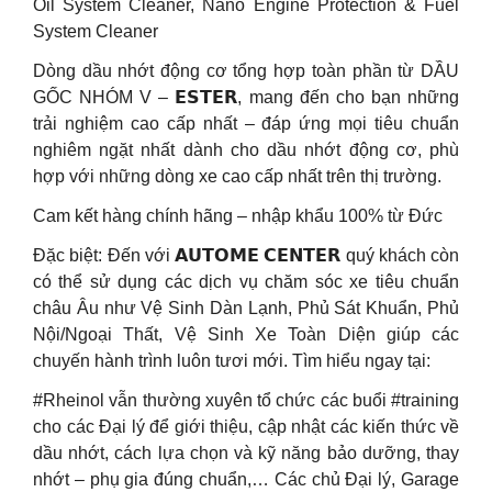
Oil System Cleaner, Nano Engine Protection & Fuel
System Cleaner
Dòng dầu nhớt động cơ tổng hợp toàn phần từ DẦU
GỐC NHÓM V – 𝗘𝗦𝗧𝗘𝗥, mang đến cho bạn những
trải nghiệm cao cấp nhất – đáp ứng mọi tiêu chuẩn
nghiêm ngặt nhất dành cho dầu nhớt động cơ, phù
hợp với những dòng xe cao cấp nhất trên thị trường.
Cam kết hàng chính hãng – nhập khẩu 100% từ Đức
Đặc biệt: Đến với 𝗔𝗨𝗧𝗢𝗠𝗘 𝗖𝗘𝗡𝗧𝗘𝗥 quý khách còn
có thể sử dụng các dịch vụ chăm sóc xe tiêu chuẩn
châu Âu như Vệ Sinh Dàn Lạnh, Phủ Sát Khuẩn, Phủ
Nội/Ngoại Thất, Vệ Sinh Xe Toàn Diện giúp các
chuyến hành trình luôn tươi mới. Tìm hiểu ngay tại:
#Rheinol vẫn thường xuyên tổ chức các buổi #training
cho các Đại lý để giới thiệu, cập nhật các kiến thức về
dầu nhớt, cách lựa chọn và kỹ năng bảo dưỡng, thay
nhớt – phụ gia đúng chuẩn,… Các chủ Đại lý, Garage