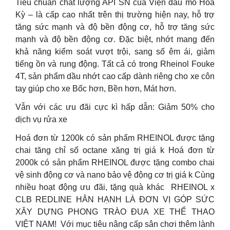
Tiêu chuẩn chất lượng API SN của Viện dầu mỏ Hoa
Kỳ – là cấp cao nhất trên thị trường hiện nay, hỗ trợ
tăng sức mạnh và độ bền động cơ, hỗ trợ tăng sức
mạnh và độ bền động cơ. Đặc biệt, nhớt mang đến
khả năng kiểm soát vượt trội, sang số êm ái, giảm
tiếng ồn và rung động. Tất cả có trong Rheinol Fouke
4T, sản phẩm dầu nhớt cao cấp dành riêng cho xe côn
tay giúp cho xe Bốc hơn, Bền hơn, Mát hơn.
Vẫn với các ưu đãi cực kì hấp dẫn: Giảm 50% cho
dịch vụ rửa xe
Hoá đơn từ 1200k có sản phẩm RHEINOL được tặng
chai tăng chỉ số octane xăng trị giá k Hoá đơn từ
2000k có sản phẩm RHEINOL được tặng combo chai
vệ sinh động cơ và nano bảo vệ động cơ trị giá k Cùng
nhiều hoạt động ưu đãi, tặng quà khác ️ RHEINOL x
CLB REDLINE HÂN HẠNH LÀ ĐƠN VỊ GÓP SỨC
XÂY DỰNG PHONG TRÀO ĐUA XE THỂ THAO
VIỆT NAM! ️ V️ới mục tiêu nâng cấp sân chơi thêm lành