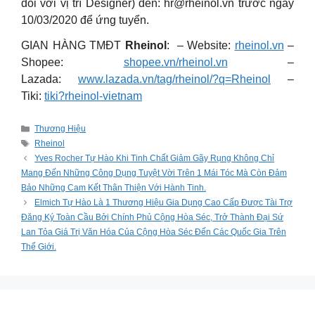
đối với vị trí Designer) đến:
hr@rheinol.vn
trước ngày
10/03/2020 để ứng tuyển.
GIAN HÀNG TMĐT
Rheinol
: – Website:
rheinol.vn
–
Shopee:
shopee.vn/rheinol.vn
–
Lazada:
www.lazada.vn/tag/rheinol/?q=Rheinol
–
Tiki:
tiki?rheinol-vietnam
Categories
Thương Hiệu
Tags
Rheinol
Yves Rocher Tự Hào Khi Tinh Chất Giảm Gãy Rụng Không Chỉ
Mang Đến Những Công Dụng Tuyệt Vời Trên 1 Mái Tóc Mà Còn Đảm
Bảo Những Cam Kết Thân Thiện Với Hành Tinh.
️Elmich Tự Hào Là 1 Thương Hiệu Gia Dụng Cao Cấp Được Tài Trợ
Đăng Ký Toàn Cầu Bởi Chính Phủ Cộng Hòa Séc, Trở Thành Đại Sứ
Lan Tỏa Giá Trị Văn Hóa Của Cộng Hòa Séc Đến Các Quốc Gia Trên
Thế Giới.