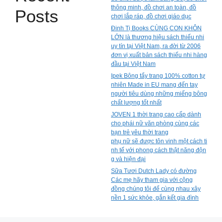
thông minh, đồ chơi an toàn, đồ
Posts
chơi lắp ráp, đồ chơi giáo dục
Đinh Tị Books CÙNG CON KHÔN
LỚN là thương hiệu sách thiếu nhi
uy tín tại Việt Nam, ra đời từ 2006
đơn vị xuất bản sách thiếu nhi hàng
đầu tại Việt Nam
Ipek Bông tẩy trang 100% cotton tự
nhiên Made in EU mang đến tay
người tiêu dùng những miếng bông
chất lượng tốt nhất
JOVEN 1 thời trang cao cấp dành
cho phái nữ văn phòng cùng các
bạn trẻ yêu thời trang
phụ nữ sẽ được tôn vinh một cách ti
nh tế với phong cách thật năng độn
g và hiện đại
Sữa Tươi Dutch Lady có đường
Các mẹ hãy tham gia với cộng
đồng chúng tôi để cùng nhau xây
nền 1 sức khỏe, gắn kết gia đình