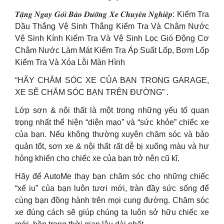
𝑻𝒂̣̆𝒏𝒈 𝑵𝒈𝒂𝒚 𝑮𝒐́𝒊 𝑩𝒂̉𝒐 𝑫𝒖̛𝒐̛̃𝒏𝒈 𝑿𝒆 𝑪𝒉𝒖𝒚𝒆̂𝒏 𝑵𝒈𝒉𝒊𝒆̣̂𝒑: Kiểm Tra
Dầu Thắng Vệ Sinh Thắng Kiểm Tra Và Châm Nước
Vệ Sinh Kính Kiểm Tra Và Vệ Sinh Lọc Gió Động Cơ
Châm Nước Làm Mát Kiểm Tra Áp Suất Lốp, Bơm Lốp
Kiểm Tra Và Xóa Lỗi Màn Hình
“HÃY CHĂM SÓC XE CỦA BẠN TRONG GARAGE,
XE SẼ CHĂM SÓC BẠN TRÊN ĐƯỜNG” .
Lớp sơn & nội thất là một trong những yếu tố quan
trọng nhất thể hiện “diện mạo” và “sức khỏe” chiếc xe
của bạn. Nếu không thường xuyên chăm sóc và bảo
quản tốt, sơn xe & nội thất rất dễ bị xuống màu và hư
hỏng khiến cho chiếc xe của bạn trở nên cũ kĩ.
Hãy để AutoMe thay bạn chăm sóc cho những chiếc
“xế iu” của bạn luôn tươi mới, tràn đầy sức sống để
cùng bạn đồng hành trên mọi cung đường. Chăm sóc
xe đúng cách sẽ giúp chúng ta luôn sở hữu chiếc xe