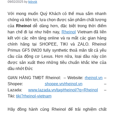
09/02/2025
by
tpbvsk
Với mong muốn Quý Khách có thể mua sắm nhanh
chóng và tiện lợi, lựa chọn được sản phẩm chất lượng
của
Rheinol
dễ dàng hơn, đặc biệt trong thời điểm
hạn chế đi lại như hiện nay,
Rheinol
Vietnam đã liên
kết với các nền tảng online và ra mắt các gian hàng
chính hãng tại SHOPEE, TIKI và ZALO. Rheinol
Primus GF5 0W20 fully synthetic thoả mãn tất cả yêu
cầu của động cơ Lexus. Hơn nữa, loại dầu này còn
được sản xuất theo những tiêu chuẩn khắc khe của
dầu nhớt Đức
GIAN HÀNG TMĐT Rheinol: – Website:
rheinol.vn
–
Shopee:
shopee.vn/rheinol.vn
–
Lazada:
www.lazada.vn/tag/rheinol/?q=Rheinol
–
Tiki:
tiki?rheinol-vietnam
Hãy đồng hành cùng Rheinol để trải nghiệm chất