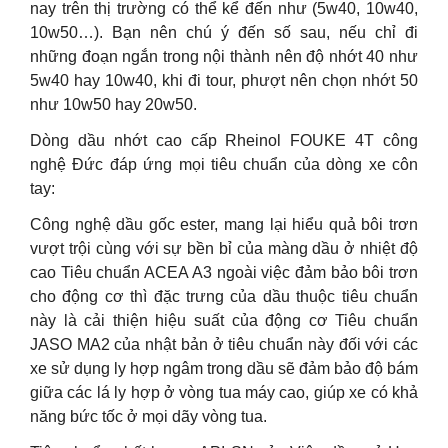
nay trên thị trường có thể kể đến như (5w40, 10w40,
10w50…). Bạn nên chú ý đến số sau, nếu chỉ đi
những đoạn ngắn trong nội thành nên độ nhớt 40 như
5w40 hay 10w40, khi đi tour, phượt nên chọn nhớt 50
như 10w50 hay 20w50.
Dòng dầu nhớt cao cấp Rheinol FOUKE 4T công
nghệ Đức đáp ứng mọi tiêu chuẩn của dòng xe côn
tay:
Công nghệ dầu gốc ester, mang lại hiểu quả bôi trơn
vượt trội cùng với sự bền bỉ của màng dầu ở nhiệt độ
cao Tiêu chuẩn ACEA A3 ngoài việc đảm bảo bôi trơn
cho động cơ thì đặc trưng của dầu thuộc tiêu chuẩn
này là cải thiện hiệu suất của động cơ Tiêu chuẩn
JASO MA2 của nhật bản ở tiêu chuẩn này đối với các
xe sử dụng ly hợp ngâm trong dầu sẽ đảm bảo độ bám
giữa các lá ly hợp ở vòng tua máy cao, giúp xe có khả
năng bức tốc ở mọi dãy vòng tua.