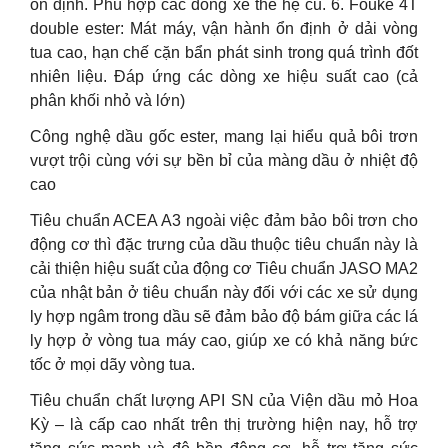
ổn định. Phù hợp các dòng xe thế hệ cũ. 6. Fouke 4T
double ester: Mát máy, vận hành ổn định ở dải vòng
tua cao, hạn chế cặn bẩn phát sinh trong quá trình đốt
nhiên liệu. Đáp ứng các dòng xe hiệu suất cao (cả
phân khối nhỏ và lớn)
Công nghệ dầu gốc ester, mang lại hiểu quả bôi trơn
vượt trội cùng với sự bền bỉ của màng dầu ở nhiệt độ
cao
Tiêu chuẩn ACEA A3 ngoài việc đảm bảo bôi trơn cho
động cơ thì đặc trưng của dầu thuộc tiêu chuẩn này là
cải thiện hiệu suất của động cơ Tiêu chuẩn JASO MA2
của nhật bản ở tiêu chuẩn này đối với các xe sử dụng
ly hợp ngâm trong dầu sẽ đảm bảo độ bám giữa các lá
ly hợp ở vòng tua máy cao, giúp xe có khả năng bức
tốc ở mọi dãy vòng tua.
Tiêu chuẩn chất lượng API SN của Viện dầu mỏ Hoa
Kỳ – là cấp cao nhất trên thị trường hiện nay, hỗ trợ