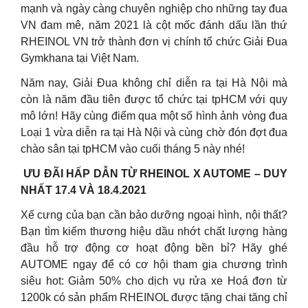
mạnh và ngày càng chuyên nghiệp cho những tay đua
VN đam mê, năm 2021 là cột mốc đánh dấu lần thứ
RHEINOL VN trở thành đơn vị chính tổ chức Giải Đua
Gymkhana tại Việt Nam.
Năm nay, Giải Đua không chỉ diễn ra tại Hà Nội mà
còn là năm đầu tiên được tổ chức tại tpHCM với quy
mô lớn! Hãy cùng điểm qua một số hình ảnh vòng đua
Loại 1 vừa diễn ra tại Hà Nội và cùng chờ đón đợt đua
chào sân tại tpHCM vào cuối tháng 5 này nhé!
️ ƯU ĐÃI HẤP DẪN TỪ RHEINOL X AUTOME – DUY
NHẤT 17.4 VÀ 18.4.2021
️Xế cưng của bạn cần bảo dưỡng ngoại hình, nội thất?
️Bạn tìm kiếm thương hiệu dầu nhớt chất lượng hàng
đầu hỗ trợ động cơ hoạt động bền bỉ? Hãy ghé
AUTOME ngay để có cơ hội tham gia chương trình
siêu hot: Giảm 50% cho dịch vụ rửa xe Hoá đơn từ
1200k có sản phẩm RHEINOL được tặng chai tăng chỉ