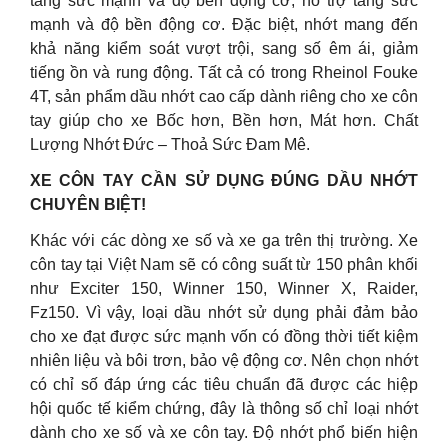
tăng sức mạnh và độ bền động cơ, hỗ trợ tăng sức
mạnh và độ bền động cơ. Đặc biệt, nhớt mang đến
khả năng kiểm soát vượt trội, sang số êm ái, giảm
tiếng ồn và rung động. Tất cả có trong Rheinol Fouke
4T, sản phẩm dầu nhớt cao cấp dành riêng cho xe côn
tay giúp cho xe Bốc hơn, Bền hơn, Mát hơn. Chất
Lượng Nhớt Đức – Thoả Sức Đam Mê.
XE CÔN TAY CẦN SỬ DỤNG ĐÚNG DẦU NHỚT
CHUYÊN BIỆT!
Khác với các dòng xe số và xe ga trên thị trường. Xe
côn tay tại Việt Nam sẽ có công suất từ 150 phân khối
như Exciter 150, Winner 150, Winner X, Raider,
Fz150. Vì vậy, loại dầu nhớt sử dụng phải đảm bảo
cho xe đạt được sức mạnh vốn có đồng thời tiết kiệm
nhiên liệu và bôi trơn, bảo vệ động cơ. Nên chọn nhớt
có chỉ số đáp ứng các tiêu chuẩn đã được các hiệp
hội quốc tế kiểm chứng, đây là thông số chỉ loại nhớt
dành cho xe số và xe côn tay. Độ nhớt phổ biến hiện