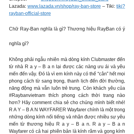
Lazada:
www.lazada.vn/shop/ray-ban-store
– Tiki:
tiki?
rayban-official-store
Chữ Ray-Ban nghĩa là gì? Thương hiệu RayBan có ý
nghĩa gì?
Không phải ngẫu nhiên mà dòng kính Clubmaster đến
từ nhà R a y – B a n lại được các nàng ưu ái và yêu
mến đến vậy. Đó là vì em kính này có thể “cân” hết mọi
phong cách từ sang trọng, thanh lịch đến đời thường,
năng động mà vẫn luôn trẻ trung. Còn khách yêu của
#Raybanvietnam thích phong cách thời trang nào
hơn? Hãy comment chia sẻ cho chúng mình biết nhé!
R A Y – B A N WAYFARER Wayfarer chính là một trong
những dòng kính nổi tiếng và nhận được nhiều sự yêu
mến từ thương hiệu R a y – B a n. R a y – B a n
Wayfarer có cả hai phiên bản là kính râm và gọng kính