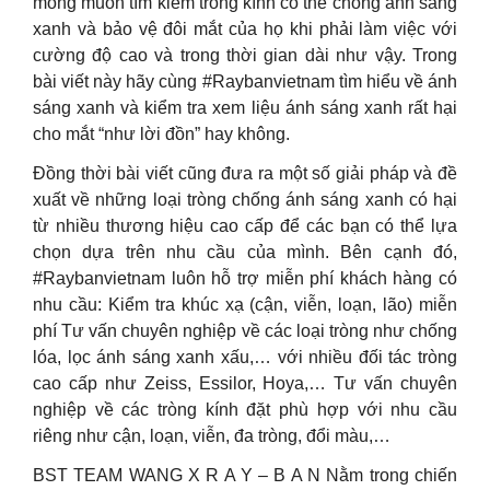
mong muốn tìm kiếm tròng kính có thể chống ánh sáng
xanh và bảo vệ đôi mắt của họ khi phải làm việc với
cường độ cao và trong thời gian dài như vậy. Trong
bài viết này hãy cùng #Raybanvietnam tìm hiểu về ánh
sáng xanh và kiểm tra xem liệu ánh sáng xanh rất hại
cho mắt “như lời đồn” hay không.
Đồng thời bài viết cũng đưa ra một số giải pháp và đề
xuất về những loại tròng chống ánh sáng xanh có hại
từ nhiều thương hiệu cao cấp để các bạn có thể lựa
chọn dựa trên nhu cầu của mình. Bên cạnh đó,
#Raybanvietnam luôn hỗ trợ miễn phí khách hàng có
nhu cầu: Kiểm tra khúc xạ (cận, viễn, loạn, lão) miễn
phí Tư vấn chuyên nghiệp về các loại tròng như chống
lóa, lọc ánh sáng xanh xấu,… với nhiều đối tác tròng
cao cấp như Zeiss, Essilor, Hoya,… Tư vấn chuyên
nghiệp về các tròng kính đặt phù hợp với nhu cầu
riêng như cận, loạn, viễn, đa tròng, đổi màu,…
BST TEAM WANG X R A Y – B A N Nằm trong chiến