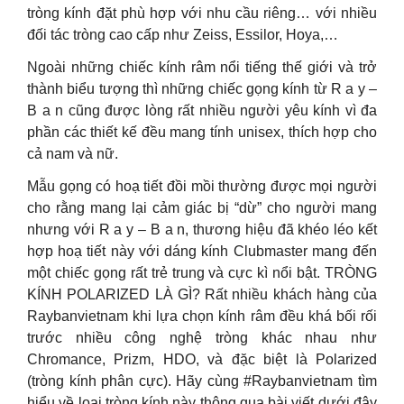
tròng kính đặt phù hợp với nhu cầu riêng… với nhiều
đối tác tròng cao cấp như Zeiss, Essilor, Hoya,…
Ngoài những chiếc kính râm nổi tiếng thế giới và trở
thành biểu tượng thì những chiếc gọng kính từ R a y –
B a n cũng được lòng rất nhiều người yêu kính vì đa
phần các thiết kế đều mang tính unisex, thích hợp cho
cả nam và nữ.
Mẫu gọng có hoạ tiết đồi mồi thường được mọi người
cho rằng mang lại cảm giác bị “dừ” cho người mang
nhưng với R a y – B a n, thương hiệu đã khéo léo kết
hợp hoạ tiết này với dáng kính Clubmaster mang đến
một chiếc gọng rất trẻ trung và cực kì nổi bật. TRÒNG
KÍNH POLARIZED LÀ GÌ? Rất nhiều khách hàng của
Raybanvietnam khi lựa chọn kính râm đều khá bối rối
trước nhiều công nghệ tròng khác nhau như
Chromance, Prizm, HDO, và đặc biệt là Polarized
(tròng kính phân cực). Hãy cùng #Raybanvietnam tìm
hiểu về loại tròng kính này thông qua bài viết dưới đây