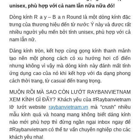
unisex, phù hợp với cả nam lẫn nữa nữa đó!
Dòng kính R a y – B a n Round là một dòng kính đặc
trưng của thương hiệu đến từ nước Ý này và được rất
nhiều người yêu mến bởi tính unisex, phù hợp với cả
nam lẫn nữ.
Dáng kính tròn, kết hợp cùng gọng kính thanh mảnh
tạo nên một phong cách có xu hướng hơi cổ điển
nhưng không vì vậy mà dòng kính này đánh mất tính
ứng dụng cao của nó khi kết hợp với đa dạng phong
cách thời trang, từ casual đến trang trọng.
MUỘN RỒI MÀ SAO CÒN LƯỚT RAYBANVIETNAM
XEM KÍNH GÌ ĐẤY? Khách yêu của #Raybanvietnam
lỡ lướt website
raybanvietnam.vn
mà “crush” nhiều
mẫu kính quá và hoang mang không biết dáng kính
nào mới phù hợp thì đừng ngần ngại inbox ngay để
#Raybanvietnam có thể tư vấn chuyên nghiệp cho các
khách yêu nha!