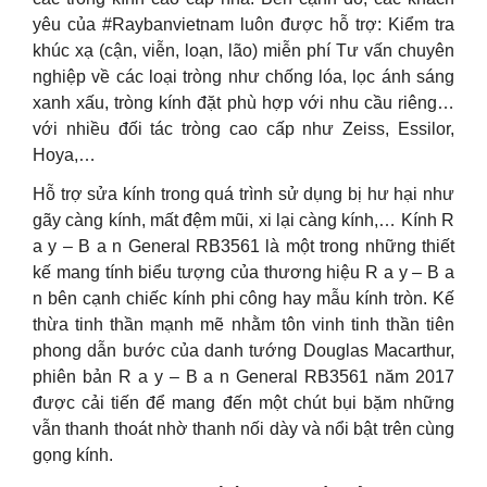
yêu của #Raybanvietnam luôn được hỗ trợ: Kiểm tra
khúc xạ (cận, viễn, loạn, lão) miễn phí Tư vấn chuyên
nghiệp về các loại tròng như chống lóa, lọc ánh sáng
xanh xấu, tròng kính đặt phù hợp với nhu cầu riêng…
với nhiều đối tác tròng cao cấp như Zeiss, Essilor,
Hoya,…
Hỗ trợ sửa kính trong quá trình sử dụng bị hư hại như
gãy càng kính, mất đệm mũi, xi lại càng kính,… Kính R
a y – B a n General RB3561 là một trong những thiết
kế mang tính biểu tượng của thương hiệu R a y – B a
n bên cạnh chiếc kính phi công hay mẫu kính tròn. Kế
thừa tinh thần mạnh mẽ nhằm tôn vinh tinh thần tiên
phong dẫn bước của danh tướng Douglas Macarthur,
phiên bản R a y – B a n General RB3561 năm 2017
được cải tiến để mang đến một chút bụi bặm những
vẫn thanh thoát nhờ thanh nối dày và nổi bật trên cùng
gọng kính.