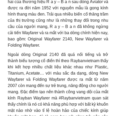
hai của thương hiệu R a y – B a n sau dòng Aviator và
được ra đời năm 1952 với nguyên mẫu là gọng kính
hình thang màu đen. Trải qua nhiều biến cố thăng trầm
của thị trường cũng như là những thay đổi trong nhu
cầu của người mang, R a y – B a n đã không ngừng
cải tiến Wayfarer và ra mắt với ba dòng chính hiện nay,
bao gồm: Original Wayfarer 2140, New Wayfarer và
Folding Wayfarer.
Ngoài dòng Original 2140 đã quá nổi tiếng và trở
thành biểu tượng cổ điển thì theo Raybanvietnam thấy
khi kết hợp nhiều chất liệu khác nhau như Plastic,
Titanium, Acetate… với màu sắc đa dạng, dòng New
Wayfarer và Folding Wayfarer được ra mắt từ năm
2007 còn mang đến sự trẻ trung, năng động cho người
mang. Đặc điểm tạo nên thành công vang dội của mắt
kính Rayban Wayfarer mà #Raybanvietnam quan sát
thấy chính là nó có khả năng phù hợp với bất kỳ khuôn
mặt nào nhờ vào tỉ lệ hoàn hảo của chiếc kính giúp