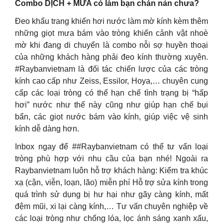
Combo DỊCH + MƯA có làm bạn chán nản chưa?
Đeo khẩu trang khiến hơi nước làm mờ kính kèm thêm
những giọt mưa bám vào tròng khiến cảnh vật nhoè
mờ khi đang di chuyển là combo nỗi sợ huyền thoại
của những khách hàng phải đeo kính thường xuyên.
#Raybanvietnam là đối tác chiến lược của các tròng
kính cao cấp như Zeiss, Essilor, Hoya,… chuyên cung
cấp các loại tròng có thể hạn chế tình trạng bị “hấp
hơi” nước như thế này cũng như giúp hạn chế bụi
bẩn, các giọt nước bám vào kính, giúp việc vệ sinh
kính dễ dàng hơn.
Inbox ngay để ##Raybanvietnam có thể tư vấn loại
tròng phù hợp với nhu cầu của bạn nhé! Ngoài ra
Raybanvietnam luôn hỗ trợ khách hàng: Kiểm tra khúc
xạ (cận, viễn, loạn, lão) miễn phí Hỗ trợ sửa kính trong
quá trình sử dụng bị hư hại như gãy càng kính, mất
đệm mũi, xi lại càng kính,… Tư vấn chuyên nghiệp về
các loại tròng như chống lóa, lọc ánh sáng xanh xấu,