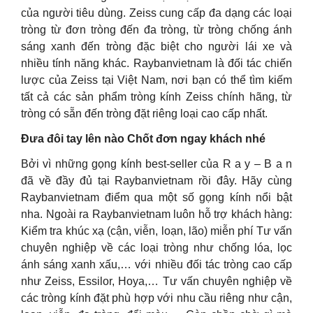
của người tiêu dùng. Zeiss cung cấp đa dạng các loại
tròng từ đơn tròng đến đa tròng, từ tròng chống ánh
sáng xanh đến tròng đặc biệt cho người lái xe và
nhiều tính năng khác. Raybanvietnam là đối tác chiến
lược của Zeiss tại Việt Nam, nơi bạn có thể tìm kiếm
tất cả các sản phẩm tròng kính Zeiss chính hãng, từ
tròng có sẵn đến tròng đặt riêng loại cao cấp nhất.
Đưa đôi tay lên nào Chốt đơn ngay khách nhé
Bởi vì những gọng kính best-seller của R a y – B a n
đã về đầy đủ tại Raybanvietnam rồi đây. Hãy cùng
Raybanvietnam điểm qua một số gọng kính nổi bật
nha. Ngoài ra Raybanvietnam luôn hỗ trợ khách hàng:
Kiểm tra khúc xạ (cận, viễn, loạn, lão) miễn phí Tư vấn
chuyên nghiệp về các loại tròng như chống lóa, lọc
ánh sáng xanh xấu,… với nhiều đối tác tròng cao cấp
như Zeiss, Essilor, Hoya,… Tư vấn chuyên nghiệp về
các tròng kính đặt phù hợp với nhu cầu riêng như cận,