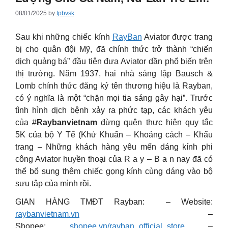
08/01/2025
by
tpbvsk
Sau khi những chiếc kính
RayBan
Aviator được trang
bị cho quân đội Mỹ, đã chính thức trở thành “chiến
dịch quảng bá” đầu tiên đưa Aviator dần phổ biến trên
thị trường. Năm 1937, hai nhà sáng lập Bausch &
Lomb chính thức đăng ký tên thương hiệu là Rayban,
có ý nghĩa là một “chặn mọi tia sáng gây hại”.
Trước
tình hình dịch bệnh xảy ra phức tạp, các khách yêu
của #
Raybanvietnam
đừng quên thực hiện quy tắc
5K của bộ Y Tế (Khử Khuẩn – Khoảng cách – Khẩu
trang –
Những khách hàng yêu mến dáng kính phi
công Aviator huyền thoại của R a y – B a n nay đã có
thể bổ sung thêm chiếc gọng kính cùng dáng vào bộ
sưu tập của mình rồi.
GIAN HÀNG TMĐT Rayban: – Website:
raybanvietnam.vn
–
Shopee:
shopee.vn/rayban_official_store
–