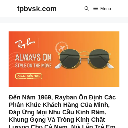
Skip
tpbvsk.com
to
Menu
content
Đến Năm 1969, Rayban Ổn Định Các
Phân Khúc Khách Hàng Của Mình,
Đáp Ứng Mọi Nhu Cầu Kính Râm,
Khung Gọng Và Tròng Kính Chất
Lượng Cho Cả Nam, Nữ Lẫn Trẻ Em.