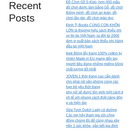
Recent
Đồ Chơi Gỗ S-Kids, hơn 400 mẫu
đồ chơi được làm bằng Gỗ, đồ chơi
thông minh, đồ chơi an toàn, đồ
Posts
chơi lắp ráp, đồ chơi giáo dục
Đinh Tị Books CÙNG CON KHÔN
LỚN là thương hiệu sách thiếu nhi
uy tín tại Việt Nam, ra đời từ 2006
đơn vị xuất bản sách thiếu nhi hàng
đầu tại Việt Nam
Ipek Bông tẩy trang 100% cotton tự
nhiên Made in EU mang đến tay
người tiêu dùng những miếng bông
chất lượng tốt nhất
JOVEN 1 thời trang cao cấp dành
cho phái nữ văn phòng cùng các
bạn trẻ yêu thời trang
phụ nữ sẽ được tôn vinh một cách ti
nh tế với phong cách thật năng độn
g và hiện đại
Sữa Tươi Dutch Lady có đường
Các mẹ hãy tham gia với cộng
đồng chúng tôi để cùng nhau xây
nền 1 sức khỏe, gắn kết gia đình