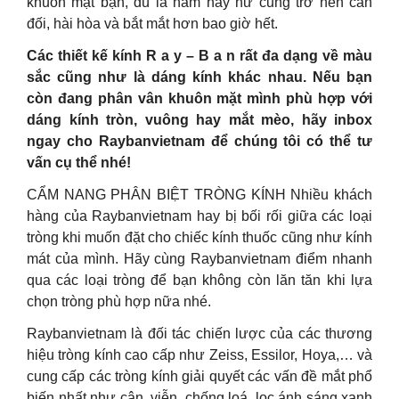
khuôn mặt bạn, dù là nam hay nữ cũng trở nên cân
đối, hài hòa và bắt mắt hơn bao giờ hết.
Các thiết kế kính R a y – B a n rất đa dạng về màu
sắc cũng như là dáng kính khác nhau. Nếu bạn
còn đang phân vân khuôn mặt mình phù hợp với
dáng kính tròn, vuông hay mắt mèo, hãy inbox
ngay cho Raybanvietnam để chúng tôi có thể tư
vấn cụ thể nhé!
CẨM NANG PHÂN BIỆT TRÒNG KÍNH Nhiều khách
hàng của Raybanvietnam hay bị bối rối giữa các loại
tròng khi muốn đặt cho chiếc kính thuốc cũng như kính
mát của mình. Hãy cùng Raybanvietnam điểm nhanh
qua các loại tròng để bạn không còn lăn tăn khi lựa
chọn tròng phù hợp nữa nhé.
Raybanvietnam là đối tác chiến lược của các thương
hiệu tròng kính cao cấp như Zeiss, Essilor, Hoya,… và
cung cấp các tròng kính giải quyết các vấn đề mắt phổ
biến nhất như cận, viễn, chống loá, lọc ánh sáng xanh