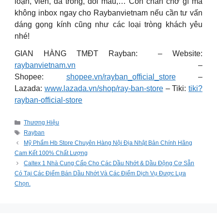
loạn, viễn, đa tròng, đổi màu,… Còn chần chờ gì mà
không inbox ngay cho Raybanvietnam nếu cần tư vấn
dáng gọng kính cũng như các loại tròng khách yêu
nhé!
GIAN HÀNG TMĐT Rayban: – Website:
raybanvietnam.vn
–
Shopee:
shopee.vn/rayban_official_store
–
Lazada:
www.lazada.vn/shop/ray-ban-store
– Tiki:
tiki?
rayban-official-store
Categories
Thương Hiệu
Tags
Rayban
Mỹ Phẩm Hb Store Chuyên Hàng Nội Địa Nhật Bản Chính Hãng
Cam Kết 100% Chất Lượng
Caltex 1 Nhà Cung Cấp Cho Các Dầu Nhớt & Dầu Động Cơ Sẵn
Có Tại Các Điểm Bán Dầu Nhớt Và Các Điểm Dịch Vụ Được Lựa
Chọn.