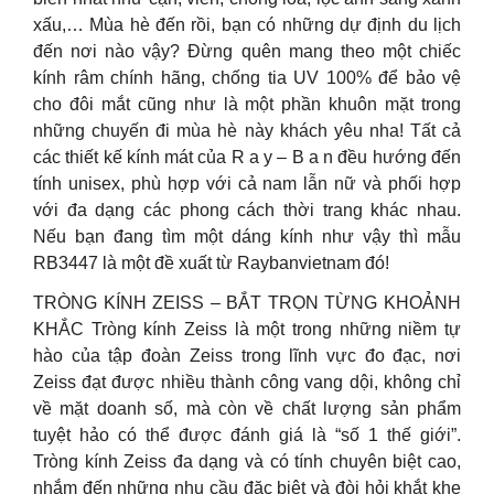
xấu,… Mùa hè đến rồi, bạn có những dự định du lịch
đến nơi nào vậy? Đừng quên mang theo một chiếc
kính râm chính hãng, chống tia UV 100% để bảo vệ
cho đôi mắt cũng như là một phần khuôn mặt trong
những chuyến đi mùa hè này khách yêu nha! Tất cả
các thiết kế kính mát của R a y – B a n đều hướng đến
tính unisex, phù hợp với cả nam lẫn nữ và phối hợp
với đa dạng các phong cách thời trang khác nhau.
Nếu bạn đang tìm một dáng kính như vậy thì mẫu
RB3447 là một đề xuất từ Raybanvietnam đó!
TRÒNG KÍNH ZEISS – BẮT TRỌN TỪNG KHOẢNH
KHẮC Tròng kính Zeiss là một trong những niềm tự
hào của tập đoàn Zeiss trong lĩnh vực đo đạc, nơi
Zeiss đạt được nhiều thành công vang dội, không chỉ
về mặt doanh số, mà còn về chất lượng sản phẩm
tuyệt hảo có thể được đánh giá là “số 1 thế giới”.
Tròng kính Zeiss đa dạng và có tính chuyên biệt cao,
nhắm đến những nhu cầu đặc biệt và đòi hỏi khắt khe