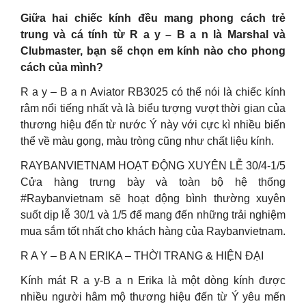
Giữa hai chiếc kính đều mang phong cách trẻ
trung và cá tính từ R a y – B a n là Marshal và
Clubmaster, bạn sẽ chọn em kính nào cho phong
cách của mình?
R a y – B a n Aviator RB3025 có thể nói là chiếc kính
râm nổi tiếng nhất và là biểu tượng vượt thời gian của
thương hiệu đến từ nước Ý này với cực kì nhiều biến
thể về màu gọng, màu tròng cũng như chất liệu kính.
RAYBANVIETNAM HOẠT ĐỘNG XUYÊN LỄ 30/4-1/5
Cửa hàng trưng bày và toàn bộ hệ thống
#Raybanvietnam sẽ hoạt động bình thường xuyên
suốt dịp lễ 30/1 và 1/5 để mang đến những trải nghiệm
mua sắm tốt nhất cho khách hàng của Raybanvietnam.
R A Y – B A N ERIKA – THỜI TRANG & HIỆN ĐẠI
Kính mát R a y-B a n Erika là một dòng kính được
nhiều người hâm mộ thương hiệu đến từ Ý yêu mến