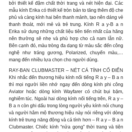
bởi thiết kế đậm chất thời trang và nét hiện đại. Các
mẫu kính Erika có thiết kế tròn bản to tăng thêm độ che
phủ và càng kính hai bên thanh mảnh, tạo nên dáng vẻ
thanh thoát, mới mẻ và trẻ trung. Kính R a y-B a n
Erika sử dụng những chất liệu tiên tiến nhất của hãng
nên thường sẽ nhẹ và phù hợp cho cả nam lẫn nữ.
Bên cạnh đó, màu tròng đa dạng từ màu sắc đến công
nghệ như tráng gương, Polarized, chuyển màu,…
mang đến nhiều lựa chọn cho người dùng.
RAY-BAN CLUBMASTER – NÉT CÁ TÍNH CỔ ĐIỂN
Khi nhắc đến thương hiệu kính nổi tiếng R a y – B a n
thì mọi người liền nhớ ngay đến dòng kính phi công
Aviator hoặc dòng kính Wayfarer có chút bụi bặm,
nghiêm túc. Ngoài hai dòng kính nổi tiếng trên, R a y –
B a n còn ghi dấu trong lòng người yêu kính nói chung
và người hâm mộ thương hiệu này nói riêng với dòng
kính trẻ trung năng động và cá tính hơn – R a y – B a n
Clubmaster. Chiếc kính “nửa gọng” thời trang và tiện