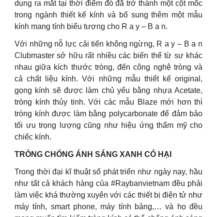
dụng ra mắt tại thời điểm đó đã trở thành một cột mốc
trong ngành thiết kế kính và bổ sung thêm một mẫu
kính mang tính biểu tượng cho R a y – B a n.
Với những nỗ lực cải tiến không ngừng, R a y – B a n
Clubmaster sở hữu rất nhiều các biến thể từ sự khác
nhau giữa kích thước tròng, đến công nghệ tròng và
cả chất liệu kính. Với những mẫu thiết kế original,
gọng kính sẽ được làm chủ yếu bằng nhựa Acetate,
tròng kính thủy tinh. Với các mẫu Blaze mới hơn thì
tròng kính được làm bằng polycarbonate để đảm bảo
tối ưu trọng lượng cũng như hiệu ứng thẩm mỹ cho
chiếc kính.
TRÒNG CHỐNG ÁNH SÁNG XANH CÓ HẠI
Trong thời đại kĩ thuật số phát triển như ngày nay, hầu
như tất cả khách hàng của #Raybanvietnam đều phải
làm việc khá thường xuyên với các thiết bị điện tử như
máy tính, smart phone, máy tính bảng,… và họ đều