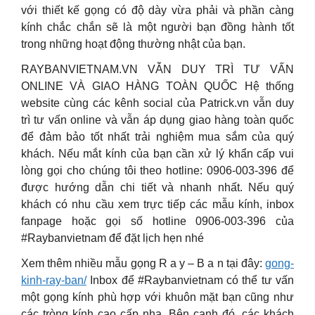
với thiết kế gọng có độ dày vừa phải và phần càng
kính chắc chắn sẽ là một người bạn đồng hành tốt
trong những hoạt động thường nhật của bạn.
RAYBANVIETNAM.VN VẪN DUY TRÌ TƯ VẤN
ONLINE VÀ GIAO HÀNG TOÀN QUỐC Hệ thống
website cùng các kênh social của Patrick.vn vẫn duy
trì tư vấn online và vẫn áp dụng giao hàng toàn quốc
để đảm bảo tốt nhất trải nghiệm mua sắm của quý
khách. Nếu mắt kính của bạn cần xử lý khẩn cấp vui
lòng gọi cho chúng tôi theo hotline: 0906-003-396 để
được hướng dẫn chi tiết và nhanh nhất. Nếu quý
khách có nhu cầu xem trực tiếp các mẫu kính, inbox
fanpage hoặc gọi số hotline 0906-003-396 của
#Raybanvietnam để đặt lịch hẹn nhé
Xem thêm nhiều mẫu gọng R a y – B a n tại đây:
gong-
kinh-ray-ban/
Inbox để #Raybanvietnam có thể tư vấn
một gọng kính phù hợp với khuôn mặt bạn cũng như
các tròng kính cao cấp nha. Bên cạnh đó, các khách