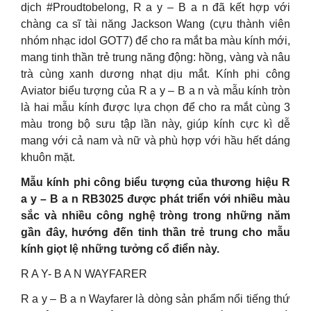
dịch #Proudtobelong, R a y – B a n đã kết hợp với
chàng ca sĩ tài năng Jackson Wang (cựu thành viên
nhóm nhạc idol GOT7) để cho ra mắt ba màu kính mới,
mang tinh thần trẻ trung năng động: hồng, vàng và nâu
trà cùng xanh dương nhạt dịu mắt. Kính phi công
Aviator biểu tượng của R a y – B a n và mẫu kính tròn
là hai mẫu kính được lựa chọn để cho ra mắt cùng 3
màu trong bộ sưu tập lần này, giúp kính cực kì dễ
mang với cả nam và nữ và phù hợp với hầu hết dáng
khuôn mặt.
Mẫu kính phi công biểu tượng của thương hiệu R
a y – B a n RB3025 được phát triển với nhiều màu
sắc và nhiều công nghệ tròng trong những năm
gần đây, hướng đến tinh thần trẻ trung cho mẫu
kính giọt lệ những tưởng cổ điển này.
R A Y- B A N WAYFARER
R a y – B a n Wayfarer là dòng sản phẩm nổi tiếng thứ