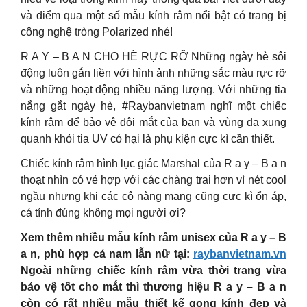
và điểm qua một số mẫu kính râm nổi bật có trang bị
công nghệ tròng Polarized nhé!
R A Y – B A N CHO HÈ RỰC RỠ Những ngày hè sôi
động luôn gắn liền với hình ảnh những sắc màu rực rỡ
và những hoạt động nhiều năng lượng. Với những tia
nắng gắt ngày hè, #Raybanvietnam nghĩ một chiếc
kính râm để bảo vệ đôi mắt của bạn và vùng da xung
quanh khỏi tia UV có hại là phụ kiện cực kì cần thiết.
Chiếc kính râm hình lục giác Marshal của R a y – B a n
thoạt nhìn có vẻ hợp với các chàng trai hơn vì nét cool
ngầu nhưng khi các cô nàng mang cũng cực kì ổn áp,
cá tính đúng không mọi người ơi?
Xem thêm nhiều mẫu kính râm unisex của R a y – B
a n, phù hợp cả nam lẫn nữ tại:
raybanvietnam.vn
Ngoài những chiếc kính râm vừa thời trang vừa
bảo vệ tốt cho mắt thì thương hiệu R a y – B a n
còn có rất nhiều mẫu thiết kế gọng kính đẹp và