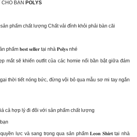
HẤT CHO BẠN
POLYS
i sản phẩm chất lượng Chất vải đỉnh khỏi phải bàn cãi
𝐞𝐬𝐭 𝐬𝐞𝐥𝐥𝐞𝐫 tại nhà 𝐏𝐨𝐥𝐲𝐬 nhé
đẹp mắt sẽ khiến outfit của các homie nổi bần bật giữa đám
i thời tiết nóng bức, đừng vội bỏ qua mẫu sơ mi tay ngắn
iá cả hợp lý đi đôi với sản phẩm chất lượng
o bạn
ền lực và sang trọng qua sản phẩm 𝐋𝐞𝐨𝐧 𝐒𝐡𝐢𝐫𝐭 tại nhà