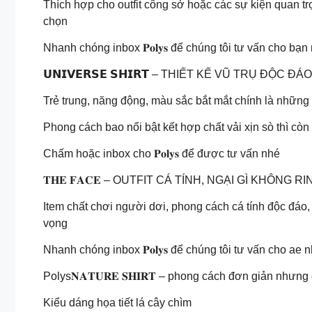
Thích hợp cho outfit công sở hoặc các sự kiện quan 
chọn
Nhanh chóng inbox 𝐏𝐨𝐥𝐲𝐬 để chúng tôi tư vấn cho bạn
𝗨𝗡𝗜𝗩𝗘𝗥𝗦𝗘 𝗦𝗛𝗜𝗥𝗧 – THIẾT KẾ VŨ TRỤ ĐỘC ĐÁO 
Trẻ trung, năng động, màu sắc bắt mắt chính là những từ
Phong cách bao nổi bật kết hợp chất vải xịn sò thì c
Chấm hoặc inbox cho 𝐏𝐨𝐥𝐲𝐬 để được tư vấn nhé
𝐓𝐇𝐄 𝐅𝐀𝐂𝐄 – OUTFIT CÁ TÍNH, NGẠI GÌ KHÔNG RI
Item chất chơi người dơi, phong cách cá tính độc đáo,
vọng
Nhanh chóng inbox 𝐏𝐨𝐥𝐲𝐬 để chúng tôi tư vấn cho ae 
Polys𝐍𝐀𝐓𝐔𝐑𝐄 𝐒𝐇𝐈𝐑𝐓 – phong cách đơn giản nhưn
Kiểu dáng họa tiết lá cây chìm