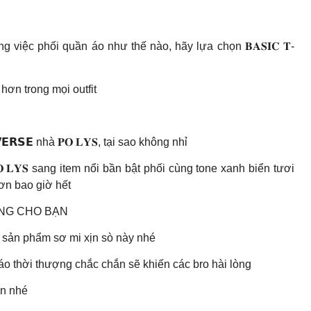
trong việc phối quần áo như thế nào, hãy lựa chọn 𝐁𝐀𝐒𝐈𝐂 𝐓-
hơn trong mọi outfit
𝗦𝗘 nhà 𝐏𝐎 𝐋𝐘𝐒, tại sao không nhỉ
 𝐋𝐘𝐒 sang item nổi bần bật phối cùng tone xanh biển tươi
hơn bao giờ hết
HƯỢNG CHO BẠN
qua sản phẩm sơ mi xịn sò này nhé
báo thời thượng chắc chắn sẽ khiến các bro hài lòng
ấn nhé