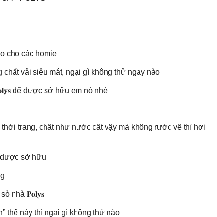
hảo cho các homie
 chất vải siêu mát, ngại gì không thử ngay nào
𝐥𝐲𝐬 để được sở hữu em nó nhé
e thời trang, chất như nước cất vậy mà không rước về thì hơi
để được sở hữu
ng
 nhà 𝐏𝐨𝐥𝐲𝐬
h” thế này thì ngại gì không thử nào