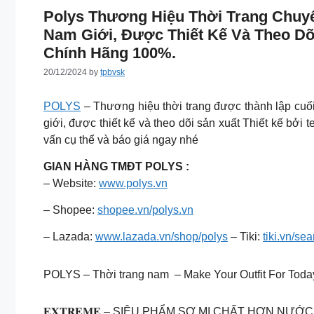
Polys Thương Hiệu Thời Trang Chu
Nam Giới, Được Thiết Kế Và Theo Dõ
Chính Hãng 100%.
20/12/2024
by
tpbvsk
POLYS
– Thương hiệu thời trang được thành lập cu
giới, được thiết kế và theo dõi sản xuất Thiết kế bởi 
vấn cụ thể và báo giá ngay nhé
GIAN HÀNG TMĐT POLYS :
– Website:
www.polys.vn
– Shopee:
shopee.vn/polys.vn
– Lazada:
www.lazada.vn/shop/polys
– Tiki:
tiki.vn/se
POLYS – Thời trang nam – Make Your Outfit For Today
𝐄𝐗𝐓𝐑𝐄𝐌𝐄 – SIÊU PHẨM SƠ MI CHẤT HƠN NƯỚ