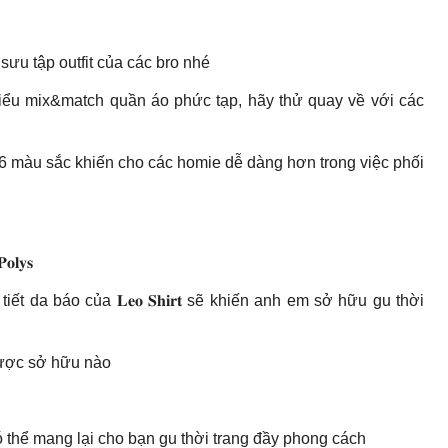
ưu tập outfit của các bro nhé
iểu mix&match quần áo phức tạp, hãy thử quay về với các
a dạng 6 màu sắc khiến cho các homie dễ dàng hơn trong việc phối
𝐲𝐬
, họa tiết da báo của 𝐋𝐞𝐨 𝐒𝐡𝐢𝐫𝐭 sẽ khiến anh em sở hữu gu thời
 được sở hữu nào
ó thể mang lại cho bạn gu thời trang đầy phong cách