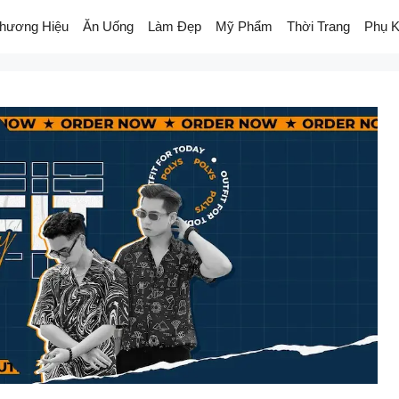
hương Hiệu
Ăn Uống
Làm Đẹp
Mỹ Phẩm
Thời Trang
Phụ K