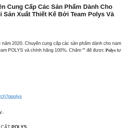
yên Cung Cấp Các Sản Phẩm Dành Cho
i Sản Xuất Thiết Kế Bởi Team Polys Và
ối năm 2020. Chuyên cung cấp các sản phẩm dành cho nam
team POLYS và chính hãng 100%. Chấm “” để được 𝐏𝐨𝐥𝐲𝐬 tư
arch?qpolys
..
C CẤT
POLYS