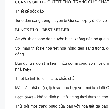
𝐂𝐔𝐑𝐕𝐄𝐒 𝗦𝗛𝗜𝗥𝗧 – OUTFIT THỜI TRANG CỰC C
Thiết kế độc đáo
Tone đen sang trọng, huyền bí Giá cả hợp lý đi đôi vớ
𝐁𝐋𝐀𝐂𝐊 𝐅𝐋𝐎 – 𝐁𝐄𝐒𝐓 𝐒𝐄𝐋𝐋𝐄𝐑
Ae yêu thích tone đen huyền bí thì không nên bỏ qua sản phẩm 𝐛
Với mẫu thiết kế họa tiết hoa hồng đen sang trọng, 
đông
Bạn đang muốn tìm kiếm mẫu sơ mi công sở nhưng ngạ
nhà 𝐏𝐨𝐥𝐲𝐬
Thiết kế tinh tế, chỉn chu, chắc chắn
Màu sắc nhã nhặn, lịch sự, phù hợp với mọi lứa tuổi G
𝐋𝐞𝐨𝐧 𝐒𝐡𝐢𝐫𝐭 – khẳng định gu thời trang thời thượng ch
Thử đổi mới trang phục của bạn với họa tiết da báo quy