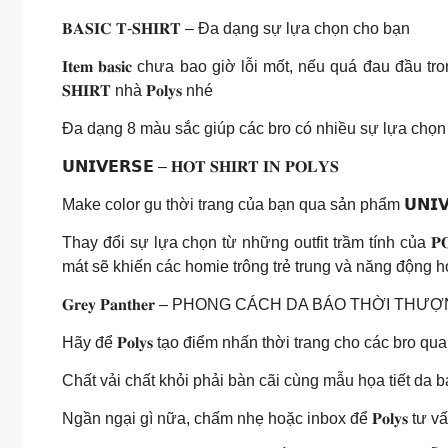
𝐁𝐀𝐒𝐈𝐂 𝐓-𝐒𝐇𝐈𝐑𝐓 – Đa dạng sự lựa chọn cho bạn
𝐈𝐭𝐞𝐦 𝐛𝐚𝐬𝐢𝐜 chưa bao giờ lỗi mốt, nếu quá đau đầu 
𝐒𝐇𝐈𝐑𝐓 nhà 𝐏𝐨𝐥𝐲𝐬 nhé
Đa dạng 8 màu sắc giúp các bro có nhiều sự lựa chọn 
𝗨𝗡𝗜𝗩𝗘𝗥𝗦𝗘 – 𝐇𝐎𝐓 𝐒𝐇𝐈𝐑𝐓 𝐈𝐍 𝐏𝐎𝐋𝐘𝐒
Make color gu thời trang của bạn qua sản phẩm 𝗨𝗡𝗜𝗩𝗘
Thay đổi sự lựa chọn từ những outfit trầm tính của 𝐏
mát sẽ khiến các homie trông trẻ trung và năng động 
𝐆𝐫𝐞𝐲 𝐏𝐚𝐧𝐭𝐡𝐞𝐫 – PHONG CÁCH DA BÁO THỜI T
Hãy để 𝐏𝐨𝐥𝐲𝐬 tạo điểm nhấn thời trang cho các bro 
Chất vải chất khỏi phải bàn cãi cùng mẫu họa tiết da 
Ngần ngại gì nữa, chấm nhẹ hoặc inbox để 𝐏𝐨𝐥𝐲𝐬 tư v