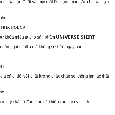
trọng của bạn Chất vải mịn mát Đa dạng màu sắc cho bạn lựa
 nhé
NHÀ 𝐏𝐎𝐋𝐘𝐒
 khóa miêu tả cho sản phẩm 𝗨𝗡𝗜𝗩𝗘𝗥𝗦𝗘 𝗦𝗛𝗜𝗥𝗧
òn ngần ngại gì nữa mà không sở hữu ngay nào
NH
 giá cả đi đôi với chất lượng chắc chắn sẽ không làm ae thất
nhé
g cực kỳ chất lừ đảm bảo sẽ khiến các bro ưa thích