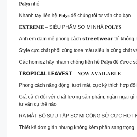
𝐏𝐨𝐥𝐲𝐬 nhé
Nhanh tay liên hệ 𝐏𝐨𝐥𝐲𝐬 để chúng tôi tư vấn cho bạn
𝐄𝐗𝐓𝐑𝐄𝐌𝐄 – SIÊU PHẨM SƠ MI NHÀ 𝐏𝐎𝐋𝐘𝐒
Anh em đam mê phong cách 𝘀𝘁𝗿𝗲𝗲𝘁𝘄𝗲𝗮𝗿 thì khôn
Style cực chất phối cùng tone màu siêu lạ cùng chất vả
Các homiez hãy nhanh chóng liên hệ 𝐏𝐨𝐥𝐲𝐬 để được
𝗧𝗥𝗢𝗣𝗜𝗖𝗔𝗟 𝗟𝗘𝗔𝗩𝗘𝗦𝗧 – 𝐍𝐎𝐖 𝐀𝐕𝐀𝐈𝐋𝐀𝐁𝐋𝐄
Phong cách năng động, tươi mát, cực kỳ thích hợp đối 
Giá cả đi đôi với chất lượng sản phẩm, ngần ngại gì 
tư vấn cụ thể nào
RA MẮT BỘ SƯU TẬP SƠ MI CÔNG SỞ CỰC HOT NHÀ 
Thiết kế đơn giản nhưng không kém phần sang trọng