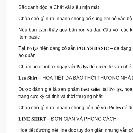
Sắc xanh độc lạ Chất vải siêu mịn mát
Chần chờ gì nữa, nhanh chóng bổ sung em nó vào bộ s
Nếu bạn cảm thấy quá bận rộn và đau đầu với các k
item basic
Tại 𝐏𝐨 𝐥𝐲𝐬 hiện đang có sẵn 𝐏𝐎𝐋𝐘𝐒 𝐁𝐀𝐒𝐈𝐂 – đ
áo quần
Chấm hoặc inbox ngay với 𝐏𝐨 𝐥𝐲𝐬 để được tư vấn nhé
𝐋𝐞𝐨 𝐒𝐡𝐢𝐫𝐭 – HỌA TIẾT DA BÁO THỜI THƯỢNG NHÀ 𝐏𝐨
Được đánh giá là sản phẩm 𝐛𝐞𝐬𝐭 𝐬𝐞𝐥𝐥𝐞𝐫 tại 𝐏𝐨 𝐥𝐲𝐬
trang cực kỳ cá tính và thời thượng nhất
Chần chờ gì nữa, nhanh chóng liên hệ với 𝐏𝐨 𝐥𝐲𝐬 để
𝐋𝐈𝐍𝐄 𝐒𝐇𝐈𝐑𝐓 – ĐƠN GIẢN VÀ PHONG CÁCH
Họa tiết đường nét line dọc tuy đơn giản nhưng vẫn c