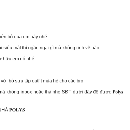
g nên bỏ qua em này nhé
i siêu mát thì ngần ngại gì mà không rinh về nào
 sở hữu em nó nhé
với bộ sưu tập outfit mùa hè cho các bro
mà không inbox hoặc thả nhẹ SĐT dưới đây để được 𝐏𝐨𝐥𝐲𝐬
𝐏𝐎𝐋𝐘𝐒