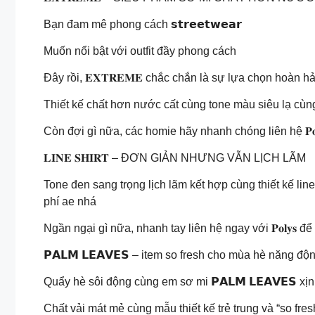
Bạn đam mê phong cách 𝘀𝘁𝗿𝗲𝗲𝘁𝘄𝗲𝗮𝗿
Muốn nổi bật với outfit đầy phong cách
Đây rồi, 𝐄𝐗𝐓𝐑𝐄𝐌𝐄 chắc chắn là sự lựa chọn hoàn 
Thiết kế chất hơn nước cất cùng tone màu siêu lạ cùng
Còn đợi gì nữa, các homie hãy nhanh chóng liên hệ 𝐏
𝐋𝐈𝐍𝐄 𝐒𝐇𝐈𝐑𝐓 – ĐƠN GIẢN NHƯNG VẪN LỊCH LÃM
Tone đen sang trọng lịch lãm kết hợp cùng thiết kế lin
phí ae nhá
Ngần ngại gì nữa, nhanh tay liên hệ ngay với 𝐏𝐨𝐥𝐲𝐬 
𝗣𝗔𝗟𝗠 𝗟𝗘𝗔𝗩𝗘𝗦 – item so fresh cho mùa hè năng độ
Quẩy hè sôi động cùng em sơ mi 𝗣𝗔𝗟𝗠 𝗟𝗘𝗔𝗩𝗘𝗦 xịn sò
Chất vải mát mẻ cùng mẫu thiết kế trẻ trung và “so fres