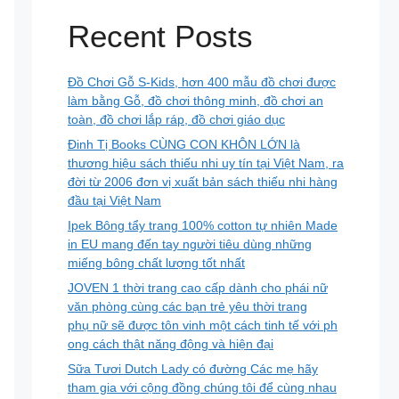
Recent Posts
Đồ Chơi Gỗ S-Kids, hơn 400 mẫu đồ chơi được
làm bằng Gỗ, đồ chơi thông minh, đồ chơi an
toàn, đồ chơi lắp ráp, đồ chơi giáo dục
Đinh Tị Books CÙNG CON KHÔN LỚN là
thương hiệu sách thiếu nhi uy tín tại Việt Nam, ra
đời từ 2006 đơn vị xuất bản sách thiếu nhi hàng
đầu tại Việt Nam
Ipek Bông tẩy trang 100% cotton tự nhiên Made
in EU mang đến tay người tiêu dùng những
miếng bông chất lượng tốt nhất
JOVEN 1 thời trang cao cấp dành cho phái nữ
văn phòng cùng các bạn trẻ yêu thời trang
phụ nữ sẽ được tôn vinh một cách tinh tế với ph
ong cách thật năng động và hiện đại
Sữa Tươi Dutch Lady có đường Các mẹ hãy
tham gia với cộng đồng chúng tôi để cùng nhau