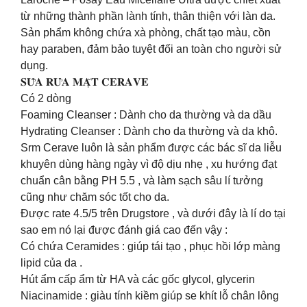
từ những thành phần lành tính, thân thiện với làn da.
Sản phẩm không chứa xà phòng, chất tạo màu, cồn
hay paraben, đảm bảo tuyệt đối an toàn cho người sử
dụng.
𝐒𝐔̛̃𝐀 𝐑𝐔̛̉𝐀 𝐌𝐀̣̆𝐓 𝐂𝐄𝐑𝐀𝐕𝐄
Có 2 dòng
Foaming Cleanser : Dành cho da thường và da dầu
Hydrating Cleanser : Dành cho da thường và da khô.
Srm Cerave luôn là sản phẩm được các bác sĩ da liễu
khuyên dùng hàng ngày vì độ dịu nhẹ , xu hướng đạt
chuẩn cân bằng PH 5.5 , và làm sạch sâu lí tưởng
cũng như chăm sóc tốt cho da.
Được rate 4.5/5 trên Drugstore , và dưới đây là lí do tại
sao em nó lại được đánh giá cao đến vậy :
Có chứa Ceramides : giúp tái tạo , phục hồi lớp màng
lipid của da .
Hút ẩm cấp ẩm từ HA và các gốc glycol, glycerin
Niacinamide : giàu tính kiềm giúp se khít lỗ chân lông