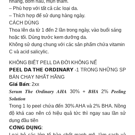
nhang, đốm nâu, mụn thâm.
– Phù hợp với tất cả các loại da.
– Thích hợp để sử dụng hàng ngày.
CÁCH DÙNG
Thoa lên da từ 1 đến 2 lần trong ngày, vào buổi sáng
hoặc tối. Dùng trước kem dưỡng da.
Không sử dụng chung với các sản phẩm chứa vitamin
C và acid salicylic.
KHÔNG BIẾT PELL DA ĐỜI KHÔNG NỂ
𝗣𝗘𝗘𝗟 𝗗𝗔 𝗧𝗛𝗘 𝗢𝗥𝗗𝗜𝗡𝗔𝗥𝗬 -1 TRONG NHỮNG SP
BÁN CHẠY NHẤT HÃNG
𝗚𝗶𝗮́ 𝗕𝗮́𝗻: 2xx
𝑺𝒆𝒓𝒖𝒎 𝑻𝒉𝒆 𝑶𝒓𝒅𝒊𝒏𝒂𝒓𝒚 𝑨𝑯𝑨 30% + 𝑩𝑯𝑨 2% 𝑷𝒆𝒆𝒍𝒊𝒏𝒈
𝑺𝒐𝒍𝒖𝒕𝒊𝒐𝒏
Trong 1 lọ peel chứa đến 30% AHA và 2% BHA. Nồng
độ khá cao nên có hiệu quả tức thì ngay sau lần sử
dụng đầu tiên
𝗖𝗢̂𝗡𝗚 𝗗𝗨̣𝗡𝗚:
Loại bỏ các lớp tế bào chết mạnh mẽ, làm sạch và