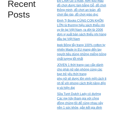
Recent
Đồ Chơi Gỗ S-Kids, hơn 400 mẫu
đồ chơi được làm bằng Gỗ, đồ chơi
thông minh, đồ chơi an toàn, đồ
Posts
chơi lắp ráp, đồ chơi giáo dục
Đinh Tị Books CÙNG CON KHÔN
LỚN là thương hiệu sách thiếu nhi
uy tín tại Việt Nam, ra đời từ 2006
đơn vị xuất bản sách thiếu nhi hàng
đầu tại Việt Nam
Ipek Bông tẩy trang 100% cotton tự
nhiên Made in EU mang đến tay
người tiêu dùng những miếng bông
chất lượng tốt nhất
JOVEN 1 thời trang cao cấp dành
cho phái nữ văn phòng cùng các
bạn trẻ yêu thời trang
phụ nữ sẽ được tôn vinh một cách ti
nh tế với phong cách thật năng độn
g và hiện đại
Sữa Tươi Dutch Lady có đường
Các mẹ hãy tham gia với cộng
đồng chúng tôi để cùng nhau xây
nền 1 sức khỏe, gắn kết gia đình