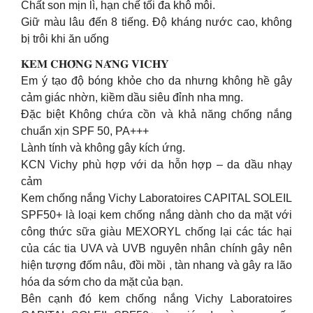
Chất son mịn lì, hạn chế tối đa khô môi.
Giữ màu lâu đến 8 tiếng. Độ kháng nước cao, không
bị trôi khi ăn uống
𝐊𝐄𝐌 𝐂𝐇𝐎̂́𝐍𝐆 𝐍𝐀̆́𝐍𝐆 𝐕𝐈𝐂𝐇𝐘
Em ý tạo độ bóng khỏe cho da nhưng không hề gây
cảm giác nhờn, kiềm dầu siêu đỉnh nha mng.
Đặc biệt Không chứa cồn và khả năng chống nắng
chuẩn xịn SPF 50, PA+++
Lành tính và không gây kích ứng.
KCN Vichy phù hợp với da hỗn hợp – da dầu nhạy
cảm
Kem chống nắng Vichy Laboratoires CAPITAL SOLEIL
SPF50+ là loại kem chống nắng dành cho da mặt với
công thức sữa giàu MEXORYL chống lại các tác hại
của các tia UVA và UVB nguyên nhân chính gây nên
hiện tượng đốm nâu, đồi mồi , tàn nhang và gây ra lão
hóa da sớm cho da mặt của bạn.
Bên cạnh đó kem chống nắng Vichy Laboratoires