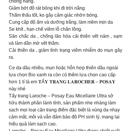
chống nắng.
Giảm bớt độ rát bỏng khi đi trời nắng
Thẩm thấu tốt, ko gây cảm giác nhờn bóng.
Cung cấp độ ẩm và dưỡng trắng, làm mềm mịn da
Se khít , hạn chế viêm lỗ chân lông.
Săn chắc da , chống lão hóa cải thiện vết nám , sạm
và làm dần mờ vết thâm.
Cải thiện da , giảm tình trạng viêm nhiễm do mụn gây
ra.
Ce da dầu nhiều, mụn hoặc hỗn hợp thiên dầu ngoài
lựa chọn Bio xanh ra còn có thêm lựa chọn cao cấp
hơn 1 tí là em 𝐓Ẩ𝐘 𝐓𝐑𝐀𝐍𝐆 𝐋𝐀𝐑𝐎𝐂𝐇𝐄𝐑 – 𝐏𝐎𝐒𝐀𝐘
này nhé
Tẩy trang Laroche – Posay Eau Micellaire Ultra sở
hữu thành phần lành tính, sản phẩm nhẹ nhàng làm
sạch mọi loại cặn trang điểm đặc biệt là vùng da nhạy
cảm mắt, môi và vẫn đảm bảo độ PH sinh lý, mang lại
hiệu quả làm sạch cao.
Laroche – Posay Eau Micellaire Ultra được chiết xuất