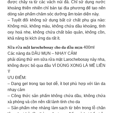
được chảy ra từ các vách núi đá. Chỉ sử dụng nước
khoáng thiên nhiên chỉ bán tại địa phương để tạo nên
dòng sản phẩm chăm sóc dưỡng ẩm toàn diện này.
– Tuyệt đối không sử dụng bất cứ chất phụ gia nào:
Không mùi, không màu, không chứa dầu khoáng, tính
oxy hoá nhẹ, không chứa chất bảo quản, không cồn,
khả năng bị kích ứng da rất ít.
𝐒ữ𝐚 𝐫ử𝐚 𝐦ặ𝐭 𝐥𝐚𝐫𝐨𝐜𝐡𝐞𝐛𝐨𝐬𝐚𝐲 𝐜𝐡𝐨 𝐝𝐚 𝐝ầ𝐮 𝐦ụ𝐧 400ml
Các nàng da DẦU MỤN – NHẠY CẢM
phải dùng thử em sữa rửa mặt Larochebosay này nha,
không được bỏ qua đâu VÌ DÙNG XONG LÀ MÊ LIỀN
Ý
ƯU ĐIỂM:
– Dạng gel trong tạo bọt dễ, ít bọt phù hợp với làn da
nhạy cảm
– Công thức sản phẩm không chứa dầu, không chứa
xà phòng và cồn nên rất lành tính cho da
– Sản phẩm nhẹ nhàng làm sạch từ bên trong lỗ chân