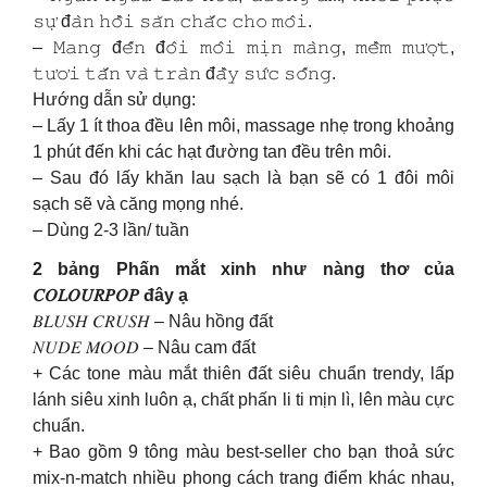
𝚜𝚞̛̣ đ𝚊̀𝚗 𝚑𝚘̂̀𝚒 𝚜𝚊̆𝚗 𝚌𝚑𝚊̆́𝚌 𝚌𝚑𝚘 𝚖𝚘̂𝚒.
– 𝙼𝚊𝚗𝚐 đ𝚎̂́𝚗 đ𝚘̂𝚒 𝚖𝚘̂𝚒 𝚖𝚒̣𝚗 𝚖𝚊̀𝚗𝚐, 𝚖𝚎̂̀𝚖 𝚖𝚞̛𝚘̛̣𝚝,
𝚝𝚞̛𝚘̛𝚒 𝚝𝚊̆́𝚗 𝚟𝚊̀ 𝚝𝚛𝚊̀𝚗 đ𝚊̂̀𝚢 𝚜𝚞̛́𝚌 𝚜𝚘̂́𝚗𝚐.
Hướng dẫn sử dụng:
– Lấy 1 ít thoa đều lên môi, massage nhẹ trong khoảng
1 phút đến khi các hạt đường tan đều trên môi.
– Sau đó lấy khăn lau sạch là bạn sẽ có 1 đôi môi
sạch sẽ và căng mọng nhé.
– Dùng 2-3 lần/ tuần
2 bảng Phấn mắt xinh như nàng thơ của
𝐶𝑂𝐿𝑂𝑈𝑅𝑃𝑂𝑃 đây ạ
𝐵𝐿𝑈𝑆𝐻 𝐶𝑅𝑈𝑆𝐻 – Nâu hồng đất
𝑁𝑈𝐷𝐸 𝑀𝑂𝑂𝐷 – Nâu cam đất
+ Các tone màu mắt thiên đất siêu chuẩn trendy, lấp
lánh siêu xinh luôn ạ, chất phấn li ti mịn lì, lên màu cực
chuẩn.
+ Bao gồm 9 tông màu best-seller cho bạn thoả sức
mix-n-match nhiều phong cách trang điểm khác nhau,