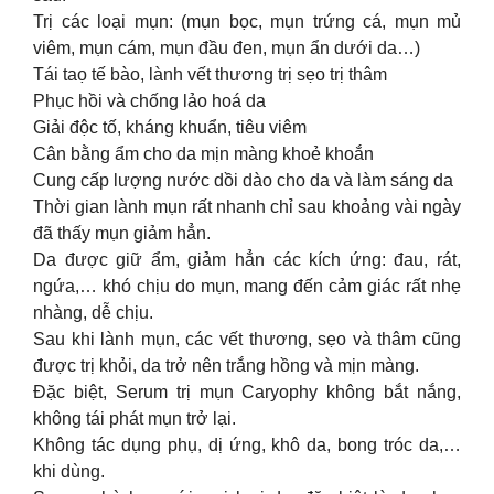
Trị các loại mụn: (mụn bọc, mụn trứng cá, mụn mủ
viêm, mụn cám, mụn đầu đen, mụn ẩn dưới da…)
Tái taọ tế bào, lành vết thương trị sẹo trị thâm
Phục hồi và chống lảo hoá da
Giải độc tố, kháng khuẩn, tiêu viêm
Cân bằng ẩm cho da mịn màng khoẻ khoắn
Cung cấp lượng nước dồi dào cho da và làm sáng da
Thời gian lành mụn rất nhanh chỉ sau khoảng vài ngày
đã thấy mụn giảm hẳn.
Da được giữ ẩm, giảm hẳn các kích ứng: đau, rát,
ngứa,… khó chịu do mụn, mang đến cảm giác rất nhẹ
nhàng, dễ chịu.
Sau khi lành mụn, các vết thương, sẹo và thâm cũng
được trị khỏi, da trở nên trắng hồng và mịn màng.
Đặc biệt, Serum trị mụn Caryophy không bắt nắng,
không tái phát mụn trở lại.
Không tác dụng phụ, dị ứng, khô da, bong tróc da,…
khi dùng.