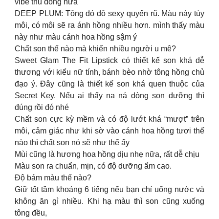
vibe thu đông nữa
DEEP PLUM: Tông đỏ đô sexy quyến rũ. Màu này tùy
môi, có môi sẽ ra ánh hồng nhiều hơn. mình thấy màu
này như màu cánh hoa hồng sậm ý
Chất son thế nào mà khiến nhiều người u mê?
Sweet Glam The Fit Lipstick có thiết kế son khá dễ
thương với kiểu nữ tính, bánh bèo nhờ tông hồng chủ
đạo ý. Đây cũng là thiết kế son khá quen thuộc của
Secret Key. Nếu ai thấy na ná dòng son dưỡng thì
đúng rồi đó nhé
Chất son cực kỳ mềm và có độ lướt khá “mượt” trên
môi, cảm giác như khi sờ vào cánh hoa hồng tươi thế
nào thì chất son nó sẽ như thế ấy
Mùi cũng là hương hoa hồng dịu nhẹ nữa, rất dễ chịu
Màu son ra chuẩn, mịn, có độ dưỡng ẩm cao.
Độ bám màu thế nào?
Giữ tốt tầm khoảng 6 tiếng nếu bạn chỉ uống nước và
không ăn gì nhiều. Khi hạ màu thì son cũng xuống
tông đều,