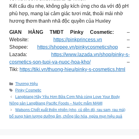
Kết cấu dịu nhẹ, không gây kích ứng cho da với độ pH
phù hợp, mang lại cảm giác tươi mát, thoải mái nhờ
hương thơm thanh nhã độc quyền của Huxley
GIAN HÀNG TMĐT Pinky Cosmetic:
–
Website:
https://pinkprincess.vn
–
Shopee:
https://shopee.vn/pinkycosmeticshop
–
Lazada:
https://www.lazada.vn/shop/pinky-s-
cosmetics-son-tuoi-va-nuoc-hoa-kho/
–
Tiki:
https://tiki.vn/thuong-hieu/pinky-s-cosmetics.html
Categories
Thương Hiệu
Tags
Pinky Cosmetic
Langbiang Hãy Yêu Hơn Bữa Cơm Nhà cùng Love Your Body
Nông sản LangBiang Pacific Foods – Nước mắm MAMI
Watsons Chiết xuất thiên nhiên (nho, củ dền đỏ, rau sam, rau má)
bổ sung hàm lượng dưỡng ẩm, chống lão hóa, ngừa mụn hiệu quả