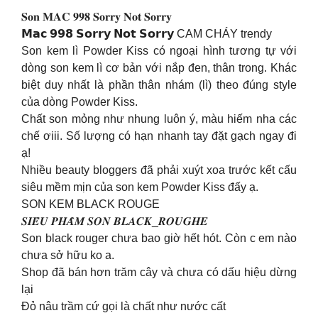
𝐒𝐨𝐧 𝐌𝐀𝐂 𝟗𝟗𝟖 𝐒𝐨𝐫𝐫𝐲 𝐍𝐨𝐭 𝐒𝐨𝐫𝐫𝐲
𝗠𝗮𝗰 𝟵𝟵𝟴 𝗦𝗼𝗿𝗿𝘆 𝗡𝗼𝘁 𝗦𝗼𝗿𝗿𝘆 CAM CHÁY trendy
Son kem lì Powder Kiss có ngoại hình tương tự với
dòng son kem lì cơ bản với nắp đen, thân trong. Khác
biệt duy nhất là phần thân nhám (lì) theo đúng style
của dòng Powder Kiss.
Chất son mỏng như nhung luôn ý, màu hiếm nha các
chế ơiii. Số lượng có hạn nhanh tay đặt gạch ngay đi
ạ!
Nhiều beauty bloggers đã phải xuýt xoa trước kết cấu
siêu mềm mịn của son kem Powder Kiss đấy ạ.
SON KEM BLACK ROUGE
𝑺𝑰𝑬̂𝑼 𝑷𝑯𝑨̂̉𝑴 𝑺𝑶𝑵 𝑩𝑳𝑨𝑪𝑲_𝑹𝑶𝑼𝑮𝑯𝑬
Son black rouger chưa bao giờ hết hót. Còn c em nào
chưa sở hữu ko a.
Shop đã bán hơn trăm cây và chưa có dấu hiệu dừng
lại
Đỏ nâu trầm cứ gọi là chất như nước cất