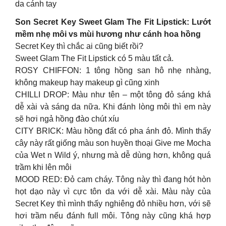
da cánh tay
Son Secret Key Sweet Glam The Fit Lipstick: Lướt
mềm nhẹ môi vs mùi hương như cánh hoa hồng
Secret Key thì chắc ai cũng biết rồi?
Sweet Glam The Fit Lipstick có 5 màu tất cả.
ROSY CHIFFON: 1 tông hồng san hô nhẹ nhàng,
không makeup hay makeup gì cũng xinh
CHILLI DROP: Màu như tên – một tông đỏ sáng khá
dễ xài và sáng da nữa. Khi đánh lòng môi thì em này
sẽ hơi ngả hồng đào chút xíu
CITY BRICK: Màu hồng đất có pha ánh đỏ. Mình thấy
cây này rất giống màu son huyền thoại Give me Mocha
của Wet n Wild ý, nhưng mà dễ dùng hơn, không quá
trầm khi lên môi
MOOD RED: Đỏ cam cháy. Tông này thì đang hót hòn
họt dạo này vì cực tôn da với dễ xài. Màu này của
Secret Key thì mình thấy nghiêng đỏ nhiều hơn, với sẽ
hơi trầm nếu đánh full môi. Tông này cũng khá hợp