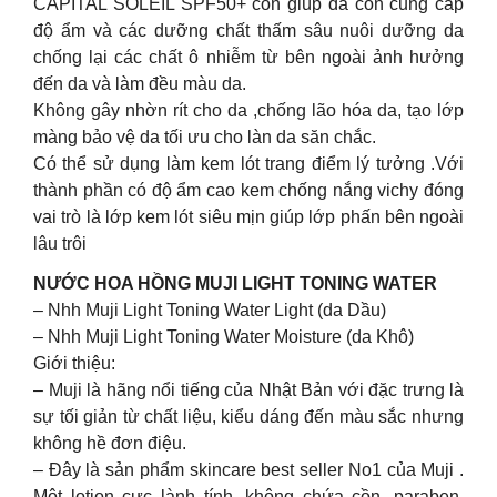
CAPITAL SOLEIL SPF50+ còn giúp da còn cung cấp
độ ẩm và các dưỡng chất thấm sâu nuôi dưỡng da
chống lại các chất ô nhiễm từ bên ngoài ảnh hưởng
đến da và làm đều màu da.
Không gây nhờn rít cho da ,chống lão hóa da, tạo lớp
màng bảo vệ da tối ưu cho làn da săn chắc.
Có thể sử dụng làm kem lót trang điểm lý tưởng .Với
thành phần có độ ẩm cao kem chống nắng vichy đóng
vai trò là lớp kem lót siêu mịn giúp lớp phấn bên ngoài
lâu trôi
NƯỚC HOA HỒNG MUJI LIGHT TONING WATER
– Nhh Muji Light Toning Water Light (da Dầu)
– Nhh Muji Light Toning Water Moisture (da Khô)
Giới thiệu:
– Muji là hãng nổi tiếng của Nhật Bản với đặc trưng là
sự tối giản từ chất liệu, kiểu dáng đến màu sắc nhưng
không hề đơn điệu.
– Đây là sản phẩm skincare best seller No1 của Muji .
Một lotion cực lành tính, không chứa cồn, paraben,