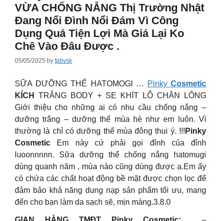
VỪA CHỐNG NẮNG Thị Trường Nhật
Đang Nổi Đình Nổi Đám Vì Công
Dụng Quá Tiện Lợi Mà Giá Lại Ko
Chê Vào Đâu Được .
05/05/2025
by
tpbvsk
SỮA DƯỠNG THỂ HATOMOGI …
Pinky
Cosmetic
KÍCH
TRẮNG BODY + SE KHÍT LỖ CHÂN LÔNG
Giới thiệu cho những ai có nhu cầu chống nắng –
dưỡng trắng – dưỡng thể mùa hè như em luôn. Vì
thường là chỉ có dưỡng thể mùa đông thui ý. !!!
Pinky
Cosmetic
Em này cứ phải gọi đỉnh của đỉnh
luoonnnnn. Sữa dưỡng thể chống nắng hatomugi
dùng quanh năm , mùa nào cũng dùng được ạ.Em ấy
có chứa các chất hoạt động bề mặt được chọn lọc để
đảm bảo khả năng dung nạp sản phẩm tối ưu, mang
đến cho bạn làm da sạch sẽ, mịn màng.3.8.0
GIAN HÀNG TMĐT Pinky Cosmetic:
–