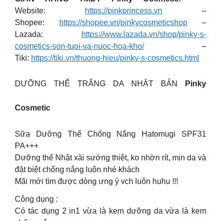
Website:
https://pinkprincess.vn
–
Shopee:
https://shopee.vn/pinkycosmeticshop
–
Lazada:
https://www.lazada.vn/shop/pinky-s-
cosmetics-son-tuoi-va-nuoc-hoa-kho/
–
Tiki:
https://tiki.vn/thuong-hieu/pinky-s-cosmetics.html
DƯỠNG THỂ TRẮNG DA NHẬT BẢN
Pinky
Cosmetic
Sữa Dưỡng Thể Chống Nắng Hatomugi SPF31
PA+++
Dưỡng thể Nhật xài sướng thiệt, ko nhờn rít, mịn da và
đặt biệt chống nắng luôn nhé khách
Mãi mới tìm được dòng ưng ý vch luôn huhu !!!
Công dụng :
Có tác dụng 2 in1 vừa là kem dưỡng da vừa là kem