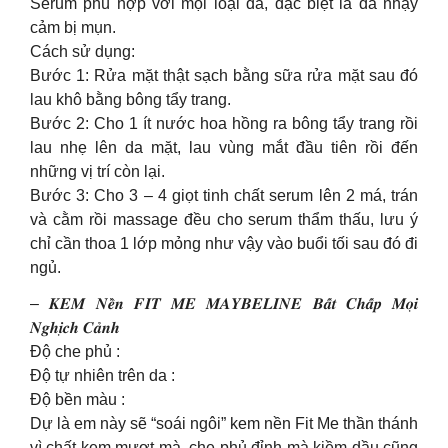
Serum phù hợp với mọi loại da, đặc biệt là da nhạy
cảm bị mụn.
Cách sử dụng:
Bước 1: Rửa mặt thật sạch bằng sữa rửa mặt sau đó
lau khô bằng bông tẩy trang.
Bước 2: Cho 1 ít nước hoa hồng ra bông tẩy trang rồi
lau nhẹ lên da mặt, lau vùng mắt đầu tiên rồi đến
những vị trí còn lại.
Bước 3: Cho 3 – 4 giọt tinh chất serum lên 2 má, trán
và cằm rồi massage đều cho serum thẩm thấu, lưu ý
chỉ cần thoa 1 lớp mỏng như vậy vào buổi tối sau đó đi
ngủ.
– 𝑲𝑬𝑴 𝑵𝒆̂̀𝒏 𝑭𝑰𝑻 𝑴𝑬 𝑴𝑨𝒀𝑩𝑬𝑳𝑰𝑵𝑬 𝑩𝒂̂́𝒕 𝑪𝒉𝒂̂́𝒑 𝑴𝒐̣𝒊
𝑵𝒈𝒉𝒊̣𝒄𝒉 𝑪𝒂̉𝒏𝒉
Độ che phủ :
Độ tự nhiên trên da :
Độ bền màu :
Dự là em này sẽ “soái ngôi” kem nền Fit Me thần thánh
vì chất kem mượt mà, che phủ đỉnh mà kiềm dầu cũng