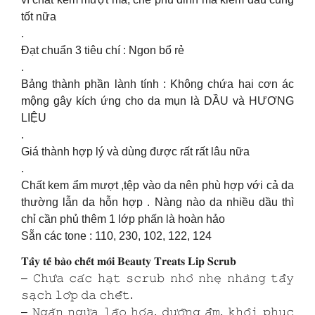
tốt nữa
.
Đạt chuẩn 3 tiêu chí : Ngon bổ rẻ
.
Bảng thành phần lành tính : Không chứa hai cơn ác
mộng gây kích ứng cho da mụn là DẦU và HƯƠNG
LIỆU
.
Giá thành hợp lý và dùng được rất rất lâu nữa
.
Chất kem ẩm mượt ,tệp vào da nên phù hợp với cả da
thường lẫn da hỗn hợp . Nàng nào da nhiều dầu thì
chỉ cần phủ thêm 1 lớp phấn là hoàn hảo
Sẵn các tone : 110, 230, 102, 122, 124
𝐓𝐚̂̉𝐲 𝐭𝐞̂́ 𝐛𝐚̀𝐨 𝐜𝐡𝐞̂́𝐭 𝐦𝐨̂𝐢 𝐁𝐞𝐚𝐮𝐭𝐲 𝐓𝐫𝐞𝐚𝐭𝐬 𝐋𝐢𝐩 𝐒𝐜𝐫𝐮𝐛
– 𝙲𝚑𝚞̛́𝚊 𝚌𝚊́𝚌 𝚑𝚊̣𝚝 𝚜𝚌𝚛𝚞𝚋 𝚗𝚑𝚘̉ 𝚗𝚑𝚎̣ 𝚗𝚑𝚊̀𝚗𝚐 𝚝𝚊̂̉𝚢
𝚜𝚊̣𝚌𝚑 𝚕𝚘̛́𝚙 𝚍𝚊 𝚌𝚑𝚎̂́𝚝.
– 𝙽𝚐𝚊̆𝚗 𝚗𝚐𝚞̛̀𝚊 𝚕𝚊̃𝚘 𝚑𝚘́𝚊, 𝚍𝚞̛𝚘̛̃𝚗𝚐 𝚊̂̉𝚖, 𝚔𝚑𝚘̂𝚒 𝚙𝚑𝚞̣𝚌