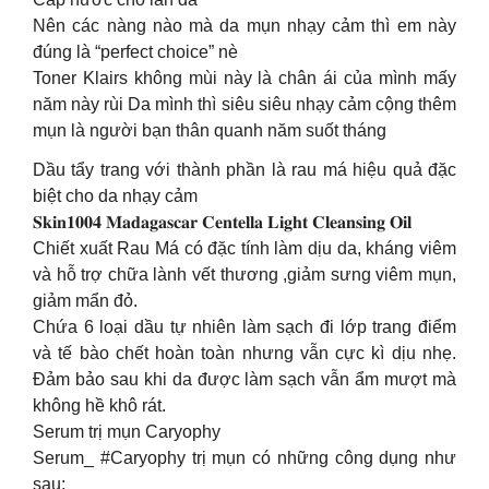
Nên các nàng nào mà da mụn nhạy cảm thì em này
đúng là “perfect choice” nè
Toner Klairs không mùi này là chân ái của mình mấy
năm này rùi Da mình thì siêu siêu nhạy cảm cộng thêm
mụn là người bạn thân quanh năm suốt tháng
Dầu tẩy trang với thành phần là rau má hiệu quả đặc
biệt cho da nhạy cảm
𝐒𝐤𝐢𝐧𝟏𝟎𝟎𝟒 𝐌𝐚𝐝𝐚𝐠𝐚𝐬𝐜𝐚𝐫 𝐂𝐞𝐧𝐭𝐞𝐥𝐥𝐚 𝐋𝐢𝐠𝐡𝐭 𝐂𝐥𝐞𝐚𝐧𝐬𝐢𝐧𝐠 𝐎𝐢𝐥
Chiết xuất Rau Má có đặc tính làm dịu da, kháng viêm
và hỗ trợ chữa lành vết thương ,giảm sưng viêm mụn,
giảm mẩn đỏ.
Chứa 6 loại dầu tự nhiên làm sạch đi lớp trang điểm
và tế bào chết hoàn toàn nhưng vẫn cực kì dịu nhẹ.
Đảm bảo sau khi da được làm sạch vẫn ẩm mượt mà
không hề khô rát.
Serum trị mụn Caryophy
Serum_ #Caryophy trị mụn có những công dụng như
sau: