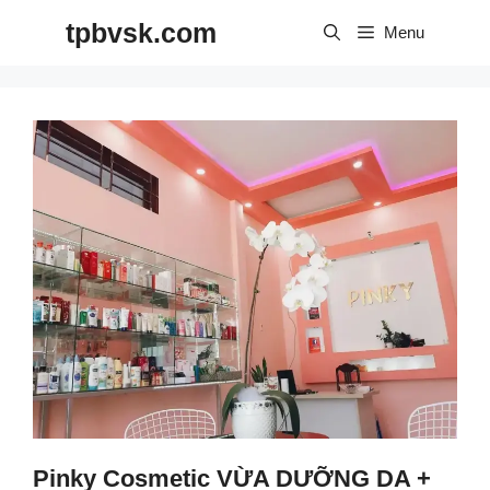
Skip
tpbvsk.com
to
Menu
content
Pinky Cosmetic VỪA DƯỠNG DA +