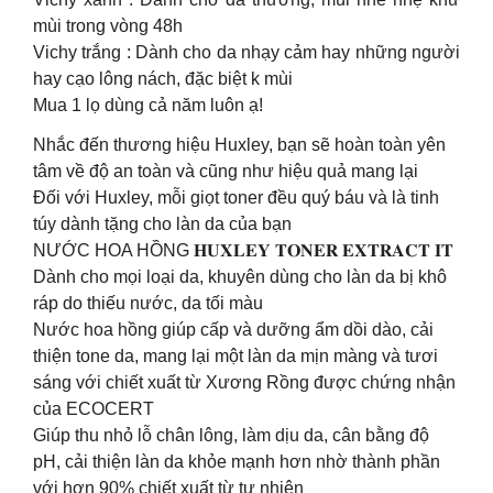
mùi trong vòng 48h
Vichy trắng : Dành cho da nhạy cảm hay những người
hay cạo lông nách, đặc biệt k mùi
Mua 1 lọ dùng cả năm luôn ạ!
Nhắc đến thương hiệu Huxley, bạn sẽ hoàn toàn yên
tâm về độ an toàn và cũng như hiệu quả mang lại
Đối với Huxley, mỗi giọt toner đều quý báu và là tinh
túy dành tặng cho làn da của bạn
NƯỚC HOA HỒNG 𝐇𝐔𝐗𝐋𝐄𝐘 𝐓𝐎𝐍𝐄𝐑 𝐄𝐗𝐓𝐑𝐀𝐂𝐓 𝐈𝐓
Dành cho mọi loại da, khuyên dùng cho làn da bị khô
ráp do thiếu nước, da tối màu
Nước hoa hồng giúp cấp và dưỡng ẩm dồi dào, cải
thiện tone da, mang lại một làn da mịn màng và tươi
sáng với chiết xuất từ Xương Rồng được chứng nhận
của ECOCERT
Giúp thu nhỏ lỗ chân lông, làm dịu da, cân bằng độ
pH, cải thiện làn da khỏe mạnh hơn nhờ thành phần
với hơn 90% chiết xuất từ tự nhiên