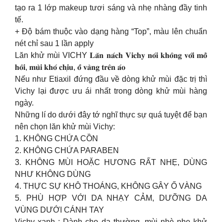
tạo ra 1 lớp makeup tươi sáng và nhẹ nhàng đầy tinh
tế.
+ Độ bám thuộc vào dạng hàng “Top”, màu lên chuẩn
nét chỉ sau 1 lần apply
Lăn khử mùi VICHY 𝐋𝐚̆𝐧 𝐧𝐚́𝐜𝐡 𝐕𝐢𝐜𝐡𝐲 𝐧𝐨́𝐢 𝐤𝐡𝐨̂𝐧𝐠 𝐯𝐨̛́𝐢 𝐦𝐨̂̀
𝐡𝐨̂𝐢, 𝐦𝐮̀𝐢 𝐤𝐡𝐨́ 𝐜𝐡𝐢̣𝐮, 𝐨̂́ 𝐯𝐚̀𝐧𝐠 𝐭𝐫𝐞̂𝐧 𝐚́𝐨
Nếu như Etiaxil đứng đầu về dòng khử mùi đặc trị thì
Vichy lại được ưu ái nhất trong dòng khử mùi hàng
ngày.
Những lí do dưới đây tớ nghĩ thực sự quá tuyệt để bạn
nên chọn lăn khử mùi Vichy:
1. KHÔNG CHỨA CỒN
2. KHÔNG CHỨA PARABEN
3. KHÔNG MÙI HOẶC HƯƠNG RẤT NHẸ, DÙNG
NHƯ KHÔNG DÙNG
4. THỰC SỰ KHÔ THOÁNG, KHÔNG GÂY Ố VÀNG
5. PHÙ HỢP VỚI DA NHẠY CẢM, DƯỠNG DA
VÙNG DƯỚI CÁNH TAY
Vichy xanh : Dành cho da thường, mùi nhè nhẹ khử