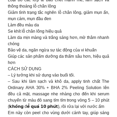
thông thoáng lỗ chân lông
Giảm tình trạng tắc nghẽn lỗ chân lông, giảm mụn ẩn,
mụn cám, mụn đầu đen
Làm đều màu da
Se khít lỗ chân lông hiệu quả
Làm da mịn màng và trắng sáng hơn, mờ thâm nhanh
chóng
Bảo vệ da, ngăn ngừa sự tác động của vi khuẩn
Giúp các sản phẩm dưỡng da thấm sâu hơn, hiệu quả
hơn
CÁCH SỬ DỤNG
– Lý tưởng khi sử dụng vào buổi tối.
– Sau khi làm sạch và khô da, apply tinh chất The
Ordinary AHA 30% + BHA 2% Peeling Solution lên
đều cả mặt, massage nhẹ nhàng cho đến khi serum
chuyển từ màu đỏ sang tím tím trong vòng 5 – 10 phút
(𝗸𝗵𝗼̂𝗻𝗴 đ𝗲̂̉ 𝗾𝘂𝗮́ 𝟭𝟬 𝗽𝗵𝘂́𝘁), rồi rửa lại với nước ấm
Em này còn peel cho vùng dưới cánh tay, giúp sáng