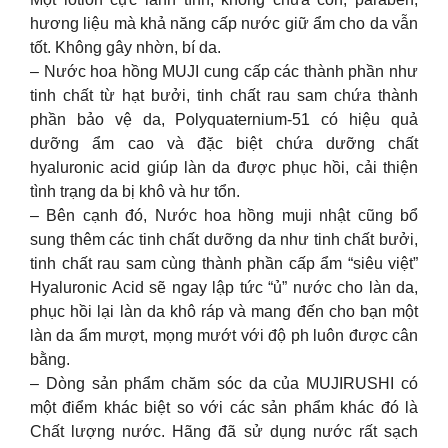
hương liệu mà khả năng cấp nước giữ ẩm cho da vẫn
tốt. Không gây nhờn, bí da.
– Nước hoa hồng MUJI cung cấp các thành phần như
tinh chất từ hạt bưởi, tinh chất rau sam chứa thành
phần bảo vệ da, Polyquaternium-51 có hiệu quả
dưỡng ẩm cao và đặc biệt chứa dưỡng chất
hyaluronic acid giúp làn da được phục hồi, cải thiện
tình trạng da bị khô và hư tổn.
– Bên cạnh đó, Nước hoa hồng muji nhật cũng bổ
sung thêm các tinh chất dưỡng da như tinh chất bưởi,
tinh chất rau sam cùng thành phần cấp ẩm “siêu việt”
Hyaluronic Acid sẽ ngay lập tức “ủ” nước cho làn da,
phục hồi lại làn da khô ráp và mang đến cho bạn một
làn da ẩm mượt, mọng mướt với độ ph luôn được cân
bằng.
– Dòng sản phẩm chăm sóc da của MUJIRUSHI có
một điểm khác biệt so với các sản phẩm khác đó là
Chất lượng nước. Hãng đã sử dụng nước rất sạch