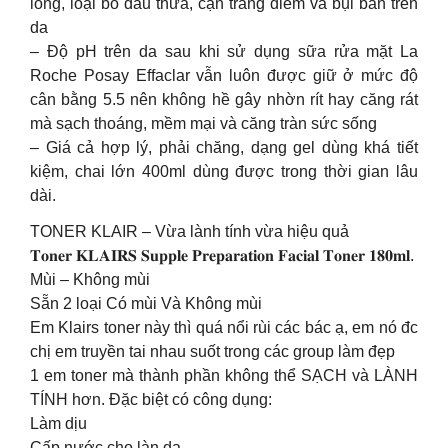
lông, loại bỏ dầu thừa, cặn trang điểm và bụi bẩn trên
da
– Độ pH trên da sau khi sử dụng sữa rửa mặt La
Roche Posay Effaclar vẫn luôn được giữ ở mức độ
cân bằng 5.5 nên không hề gây nhờn rít hay căng rát
mà sạch thoáng, mềm mại và căng tràn sức sống
– Giá cả hợp lý, phải chăng, dạng gel dùng khá tiết
kiệm, chai lớn 400ml dùng được trong thời gian lâu
dài.
TONER KLAIR – Vừa lành tính vừa hiệu quả
𝐓𝐨𝐧𝐞𝐫 𝐊𝐋𝐀𝐈𝐑𝐒 𝐒𝐮𝐩𝐩𝐥𝐞 𝐏𝐫𝐞𝐩𝐚𝐫𝐚𝐭𝐢𝐨𝐧 𝐅𝐚𝐜𝐢𝐚𝐥 𝐓𝐨𝐧𝐞𝐫 𝟏𝟖𝟎𝐦𝐥.
Mùi – Không mùi
Sẵn 2 loại Có mùi Và Không mùi
Em Klairs toner này thì quá nổi rùi các bác ạ, em nó đc
chị em truyền tai nhau suốt trong các group làm đẹp
1 em toner mà thành phần không thể SẠCH và LÀNH
TÍNH hơn. Đặc biệt có công dụng:
Làm dịu
Cấp nước cho làn da