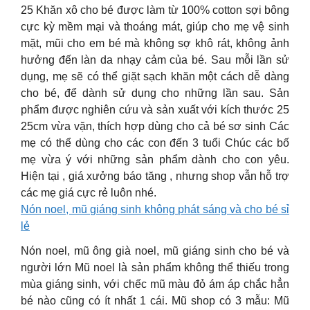
25 Khăn xô cho bé được làm từ 100% cotton sợi bông
cực kỳ mềm mại và thoáng mát, giúp cho mẹ vệ sinh
mặt, mũi cho em bé mà không sợ khô rát, không ảnh
hưởng đến làn da nhạy cảm của bé. Sau mỗi lần sử
dụng, mẹ sẽ có thể giặt sạch khăn một cách dễ dàng
cho bé, để dành sử dụng cho những lần sau. Sản
phẩm được nghiên cứu và sản xuất với kích thước 25
25cm vừa vặn, thích hợp dùng cho cả bé sơ sinh Các
mẹ có thể dùng cho các con đến 3 tuổi Chúc các bố
mẹ vừa ý với những sản phẩm dành cho con yêu.
Hiện tại , giá xưởng báo tăng , nhưng shop vẫn hỗ trợ
các mẹ giá cực rẻ luôn nhé.
Nón noel, mũ giáng sinh không phát sáng và cho bé sỉ
lẻ
Nón noel, mũ ông già noel, mũ giáng sinh cho bé và
người lớn Mũ noel là sản phẩm không thể thiếu trong
mùa giáng sinh, với chếc mũ màu đỏ ám áp chắc hẳn
bé nào cũng có ít nhất 1 cái. Mũ shop có 3 mẫu: Mũ