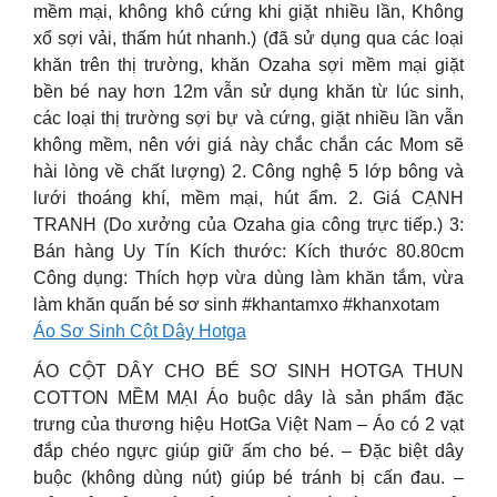
mềm mại, không khô cứng khi giặt nhiều lần, Không
xổ sợi vải, thấm hút nhanh.) (đã sử dụng qua các loại
khăn trên thị trường, khăn Ozaha sợi mềm mại giặt
bền bé nay hơn 12m vẫn sử dụng khăn từ lúc sinh,
các loại thị trường sợi bự và cứng, giặt nhiều lần vẫn
không mềm, nên với giá này chắc chắn các Mom sẽ
hài lòng về chất lượng) 2. Công nghệ 5 lớp bông và
lưới thoáng khí, mềm mại, hút ẩm. 2. Giá CẠNH
TRANH (Do xưởng của Ozaha gia công trực tiếp.) 3:
Bán hàng Uy Tín Kích thước: Kích thước 80.80cm
Công dụng: Thích hợp vừa dùng làm khăn tắm, vừa
làm khăn quấn bé sơ sinh #khantamxo #khanxotam
Áo Sơ Sinh Cột Dây Hotga
ÁO CỘT DÂY CHO BÉ SƠ SINH HOTGA THUN
COTTON MỀM MẠI Áo buộc dây là sản phẩm đặc
trưng của thương hiệu HotGa Việt Nam – Áo có 2 vạt
đắp chéo ngực giúp giữ ấm cho bé. – Đặc biệt dây
buộc (không dùng nút) giúp bé tránh bị cấn đau. –