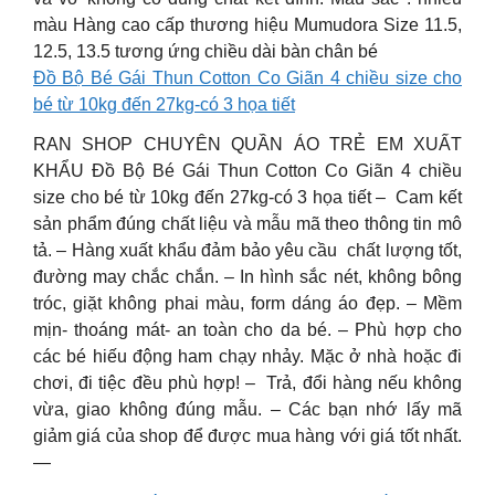
màu Hàng cao cấp thương hiệu Mumudora Size 11.5,
12.5, 13.5 tương ứng chiều dài bàn chân bé
Đồ Bộ Bé Gái Thun Cotton Co Giãn 4 chiều size cho
bé từ 10kg đến 27kg-có 3 họa tiết
RAN SHOP CHUYÊN QUẦN ÁO TRẺ EM XUẤT
KHẨU Đồ Bộ Bé Gái Thun Cotton Co Giãn 4 chiều
size cho bé từ 10kg đến 27kg-có 3 họa tiết – Cam kết
sản phẩm đúng chất liệu và mẫu mã theo thông tin mô
tả. – Hàng xuất khẩu đảm bảo yêu cầu chất lượng tốt,
đường may chắc chắn. – In hình sắc nét, không bông
tróc, giặt không phai màu, form dáng áo đẹp. – Mềm
mịn- thoáng mát- an toàn cho da bé. – Phù hợp cho
các bé hiếu động ham chạy nhảy. Mặc ở nhà hoặc đi
chơi, đi tiệc đều phù hợp! – Trả, đổi hàng nếu không
vừa, giao không đúng mẫu. – Các bạn nhớ lấy mã
giảm giá của shop để được mua hàng với giá tốt nhất.
—