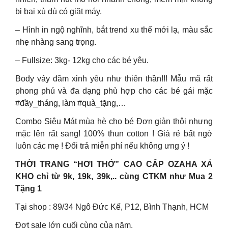
bị bai xù dù có giặt máy.
– Hình in ngộ nghĩnh, bắt trend xu thế mới lạ, màu sắc
nhẹ nhàng sang trọng.
– Fullsize: 3kg- 12kg cho các bé yêu.
Body váy đầm xinh yêu như thiên thần!!! Mẫu mã rất
phong phú và đa dạng phù hợp cho các bé gái mặc
#đầy_tháng, làm #quà_tặng,…
Combo Siêu Mát mùa hè cho bé Đơn giản thôi nhưng
mặc lên rất sang! 100% thun cotton ! Giá rẻ bất ngờ
luôn các mẹ ! Đổi trả miễn phí nếu không ưng ý !
THỜI TRANG “HƠI THỞ” CAO CẤP OZAHA XẢ
KHO chỉ từ 9k, 19k, 39k,.. cùng CTKM như Mua 2
Tặng 1
Tại shop : 89/34 Ngô Đức Kế, P12, Bình Thạnh, HCM
Đợt sale lớn cuối cùng của năm.