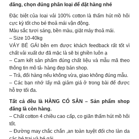
đăng, chọn đúng phân loại để đặt hàng nhé
Đặc biệt của loại vải 100% cotton là thấm hút mồ hôi
cực kỳ tốt cho bé thoả mái vận động.
Màu sắc tươi sáng, bền màu, giặt máy thoả mái.
– Size 10-40kg
VÁY BÉ GÁI bên em được khách feedback rất tốt vì
chất vải xuất dư đã mặc là sẽ bị ghiền luôn ạ
– Cam kết sản phẩm đúng chất liệu và mẫu mã theo
thông tin mô tả- hàng đẹp bán shop.
– Trả, đổi hàng nếu không vừa, giao không đúng mẫu.
– Các bạn nhớ lấy mã giảm giá ở trong bài để được
hỗ trợ tối đa.
Tất cả đều là HÀNG CÓ SẴN – Sản phẩm shop
đăng là còn hàng.
– Chất cotton 4 chiều cao cấp, co giãn thấm hút mồ hôi
tốt.
– Đường may chắc chắn ,an toàn tuyệt đối cho làn da
các bé trai và bé gái