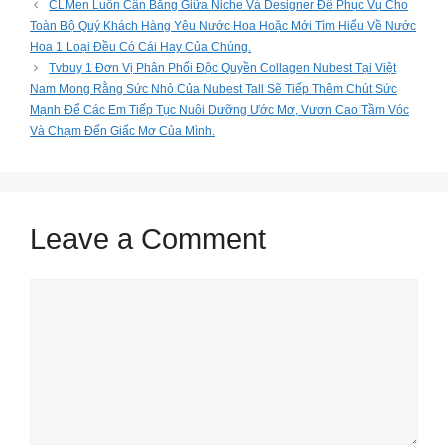
CLMen Luôn Cân Bằng Giữa Niche Và Designer Để Phục Vụ Cho
Toàn Bộ Quý Khách Hàng Yêu Nước Hoa Hoặc Mới Tìm Hiểu Về Nước
Hoa 1 Loại Đều Có Cái Hay Của Chúng.
Tvbuy 1 Đơn Vị Phân Phối Độc Quyền Collagen Nubest Tại Việt
Nam Mong Rằng Sức Nhỏ Của Nubest Tall Sẽ Tiếp Thêm Chút Sức
Mạnh Để Các Em Tiếp Tục Nuôi Dưỡng Ước Mơ, Vươn Cao Tầm Vóc
Và Chạm Đến Giấc Mơ Của Mình.
Leave a Comment
Comment