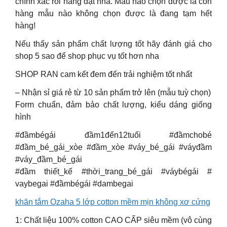
chính xác rồi hẵng đặt nha. Mẫu nào chọn được là còn
hàng mẫu nào không chọn được là đang tạm hết
hàng!
Nếu thấy sản phẩm chất lượng tốt hãy đánh giá cho
shop 5 sao để shop phục vụ tốt hơn nha
SHOP RAN cam kết đem đến trải nghiệm tốt nhất
– Nhận sỉ giá rẻ từ 10 sản phẩm trở lên (mẫu tuỳ chọn)
Form chuẩn, đảm bảo chất lượng, kiểu dáng giống
hình
#đầmbégái đầm1đến12tuổi #đầmchobé
#đầm_bé_gái_xòe #đầm_xòe #váy_bé_gái #váyđầm
#váy_đầm_bé_gái
#đầm thiết_kế #thời_trang_bé_gái #váybégái #
vaybegai #đầmbégái #dambegai
khăn tắm Ozaha 5 lớp cotton mềm mịn không xơ cứng
1: Chất liệu 100% cotton CAO CẤP siêu mềm (vô cùng