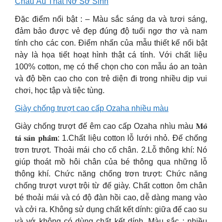
Châu Âu Thắt Nơ Sơ Sinh
Đặc điểm nổi bật : – Màu sắc sáng da và tươi sáng,
đảm bảo được vẻ đẹp đúng độ tuổi ngơ thơ và nam
tính cho các con. Điểm nhấn của mẫu thiết kế nổi bật
này là họa tiết hoạt hình thật cá tính. Với chất liệu
100% cotton, mẹ có thể chọn cho con mẫu áo an toàn
và độ bền cao cho con trẻ diện đi trong nhiều dịp vui
chơi, học tập và tiệc tùng.
Giày chống trượt cao cấp Ozaha nhiều màu
Giày chống trượt đế êm cao cấp Ozaha nhìu màu 𝐌𝐨̂
𝐭𝐚̉ 𝐬𝐚̉𝐧 𝐩𝐡𝐚̂̉𝐦: 1.Chất liệu cotton lỗ lưới nhỏ. Đế chống
trơn trượt. Thoải mái cho cổ chân. 2.Lỗ thông khí: Nó
giúp thoát mồ hôi chân của bé thông qua những lỗ
thông khí. Chức năng chống trơn trượt: Chức năng
chống trượt vượt trội từ đế giày. Chất cotton ôm chân
bé thoải mái và có độ đàn hồi cao, dễ dàng mang vào
và cởi ra. Không sử dụng chất kết dính: giữa đế cao su
và vớ không có dùng chất kết dính. Màu sắc : nhiều