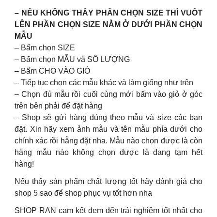
– NẾU KHÔNG THẤY PHẦN CHỌN SIZE THÌ VUỐT
LÊN PHẦN CHỌN SIZE NẰM Ở DƯỚI PHẦN CHỌN
MẪU
– Bấm chọn SIZE
– Bấm chọn MẪU và SỐ LƯỢNG
– Bấm CHO VÀO GIỎ
– Tiếp tục chọn các mẫu khác và làm giống như trên
– Chọn đủ mẫu rồi cuối cùng mới bấm vào giỏ ở góc
trên bên phải để đặt hàng
– Shop sẽ gửi hàng đúng theo mẫu và size các bạn
đặt. Xin hãy xem ảnh mẫu và tên mẫu phía dưới cho
chính xác rồi hẵng đặt nha. Mẫu nào chọn được là còn
hàng mẫu nào không chọn được là đang tạm hết
hàng!
Nếu thấy sản phẩm chất lượng tốt hãy đánh giá cho
shop 5 sao để shop phục vụ tốt hơn nha
SHOP RAN cam kết đem đến trải nghiệm tốt nhất cho