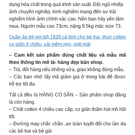
dụng hóa chất trong quá trình sản xuất. Đội ngũ nhiếp
ảnh chuyên nghiệp, kinh nghiệm mang đến sự trải
nghiệm hình ảnh chính xác cao. Nên bạn hãy yên tâm
mua. Người mẫu cao 73cm, nặng 9.5kg mặc size 73.
Quần áo trẻ em-bộ 1928 cá tính cho bé trai- thun cotton
co giãn 4 chiều, vải mềm mịn, mặt mát
– Cam kết sản phẩm đúng chất liệu và mẫu mã
theo thông tin mô tả- hàng đẹp bán shop.
– Trả, đổi hàng nếu không vừa, giao không đúng mẫu.
– Các bạn nhớ lấy mã giảm giá ở trong bài để được
hỗ trợ tối đa.
Tất cả đều là HÀNG CÓ SẴN – Sản phẩm shop đăng
là còn hàng.
– Chất cotton 4 chiều cao cấp, co giãn thấm hút mồ hôi
tốt.
– Đường may chắc chắn ,an toàn tuyệt đối cho làn da
các bé trai và bé gái