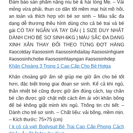
Đảm bảo sản phẩm nâng niu bé & hài lòng Mẹ. – Vải
mỏng vừa phải, thun co dãn tốt mềm mại hút mồ hôi,
an toàn và thích hợp với bé sơ sinh – Màu sắc đa
dạng dễ thương thêu hình dùng cho cả bé trai và bé
gái CÓ TAY NGẮN VÀ TAY DÀI ( 1 SIZE DUY NHẤT
DÀNH CHO BÉ SƠ SINH-6KG ) MÀU SẮC ĐA DẠNG
XINH XẮN THAY ĐỔI THEO TỪNG ĐỢT HÀNG
#aocotday #aososinh #aososinhdaitay #aososinhgiare
#aososinhchobe #aososinhtayngan #aososinhdep
Khăn Choàng 3 Trong 1 Cao Cấp Cho Bé Hotga
Khăn choàng giữ ấm sẽ giúp mẹ giữ ấm cho bé tốt
hơn, đặc biệt trong giai đoạn sơ sinh. Kể cả khi ngủ,
thân nhiệt bé cũng được giữ ấm đúng cách, tay chân
bé cần được giữ chặt một cách êm ái với khăn bông
để bé không giật mình khi ngủ. Thông tin chi tiết: –
Dành cho trẻ sơ sinh. – Chất liệu: vải bông, mềm mịn.
– Kích thước: 75×75 (cm)
( k có cà vạt) Bodysuit Bé Trai Cao Cấp Phong Cách