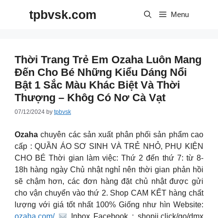
Skip
tpbvsk.com
to
Menu
content
Thời Trang Trẻ Em Ozaha Luôn Mang
Đến Cho Bé Những Kiểu Dáng Nổi
Bật 1 Sắc Màu Khác Biệt Và Thời
Thượng – Khôg Có Nơ Cà Vạt
07/12/2024
by
tpbvsk
Ozaha
chuyên các sản xuất phân phối sản phẩm cao
cấp : QUẦN ÁO SƠ SINH VÀ TRẺ NHỎ, PHỤ KIỆN
CHO BÉ Thời gian làm việc: Thứ 2 đến thứ 7: từ 8-
18h hàng ngày Chủ nhật nghỉ nên thời gian phản hồi
sẽ chậm hơn, các đơn hàng đặt chủ nhật được gửi
cho vận chuyển vào thứ 2. Shop CAM KẾT hàng chất
lượng với giá tốt nhất 100% Giống như hìn Website:
ozaha.com/
Inbox Facebook : shopii.click/go/dmx