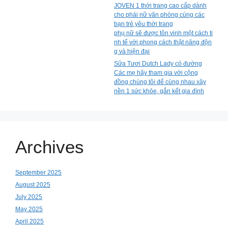
JOVEN 1 thời trang cao cấp dành
cho phái nữ văn phòng cùng các
bạn trẻ yêu thời trang
phụ nữ sẽ được tôn vinh một cách ti
nh tế với phong cách thật năng độn
g và hiện đại
Sữa Tươi Dutch Lady có đường
Các mẹ hãy tham gia với cộng
đồng chúng tôi để cùng nhau xây
nền 1 sức khỏe, gắn kết gia đình
Archives
September 2025
August 2025
July 2025
May 2025
April 2025