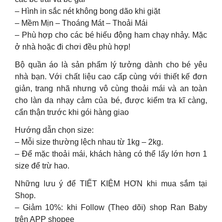
– Hình in sắc nét không bong dão khi giặt
– Mềm Mịn – Thoáng Mát – Thoải Mái
– Phù hợp cho các bé hiếu động ham chạy nhảy. Mặc
ở nhà hoặc đi chơi đều phù hợp!
Bộ quần áo là sản phẩm lý tưởng dành cho bé yêu
nhà bạn. Với chất liệu cao cấp cùng với thiết kế đơn
giản, trang nhã nhưng vô cùng thoải mái và an toàn
cho làn da nhạy cảm của bé, được kiểm tra kĩ càng,
cẩn thận trước khi gói hàng giao
Hướng dẫn chọn size:
– Mỗi size thường lệch nhau từ 1kg – 2kg.
– Để mặc thoải mái, khách hàng có thể lấy lớn hơn 1
size để trừ hao.
Những lưu ý để TIẾT KIỆM HƠN khi mua sắm tại
Shop.
– Giảm 10%: khi Follow (Theo dõi) shop Ran Baby
trên APP shopee