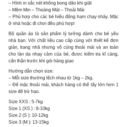
– Hình in sắc nét không bong dão khi giặt
– Mềm Mịn – Thoáng Mát – Thoải Mái
– Phù hợp cho các bé hiếu động ham chạy nhảy. Mặc
ở nhà hoặc đi chơi đều phù hợp!
Bộ quần áo là sản phẩm lý tưởng dành cho bé yêu
nhà bạn. Với chất liệu cao cấp cùng với thiết kế đơn
giản, trang nhã nhưng vô cùng thoải mái và an toàn
cho làn da nhạy cảm của bé, được kiểm tra kĩ càng,
cẩn thận trước khi gói hàng giao
Hướng dẫn chọn size:
– Mỗi size thường lệch nhau từ 1kg – 2kg.
– Để mặc thoải mái, khách hàng có thể lấy lớn hơn 1
size để trừ hao.
Size XXS : 5-7kg
Size 1 (XS ) : 8-10kg
Size 2 (S ): 10-12kg
Size 3 (M ): 13-15kg