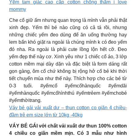
Yếm tam giác cao cấp cotton chống thấm i love
mommy
Che cổ giữ ấm nhưng quan trọng là mình vẫn phải thật
xinh đẹp. Yếm thì bé nào cũng có cả tá rồi, nhưng
những chiếc yếm đeo dùng để ăn uống thường hay
lem bẩn khó giặt ra ngoài là chúng mình k có đeo yếm
đó nha. Ra ngoài là phải cute lồng lộn hết cỡ. Đeo
yếm đẹp thế này cơ. Xinh yêu như 1 chiếc cổ áo, 3 lớp
cotton mềm mại dày dặn và đặc biệt là form dáng rất
gọn gàng, ôm cổ chứ không bị rộng hở cổ bé khi thời
tiết chuyển mùa như thế này. Thích hợp cho các bé từ
0-3 tuổi. #yếmcổ #yếmcổhànquốc #yếmdãi
#yếmhànquốc #yếmcổhìnhthú #yếmtrẻem #yếmchobé
#yếmthờitrang.
Váy bé gái vải xuất dư – thun cotton co giãn 4 chiều-
đầm trẻ em size lớn từ 10kg -40kg
VÁY BÉ GÁI với chất vải xuất dư thun 100% cotton
4 chiều co giãn mềm mịn. Có 3 mẫu như hình