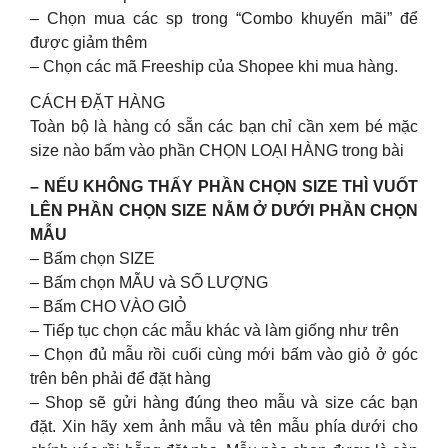
– Chọn mua các sp trong “Combo khuyến mãi” để
được giảm thêm
– Chọn các mã Freeship của Shopee khi mua hàng.
CÁCH ĐẶT HÀNG
Toàn bộ là hàng có sẵn các bạn chỉ cần xem bé mặc
size nào bấm vào phần CHỌN LOẠI HÀNG trong bài
– NẾU KHÔNG THẤY PHẦN CHỌN SIZE THÌ VUỐT
LÊN PHẦN CHỌN SIZE NẰM Ở DƯỚI PHẦN CHỌN
MẪU
– Bấm chọn SIZE
– Bấm chọn MẪU và SỐ LƯỢNG
– Bấm CHO VÀO GIỎ
– Tiếp tục chọn các mẫu khác và làm giống như trên
– Chọn đủ mẫu rồi cuối cùng mới bấm vào giỏ ở góc
trên bên phải để đặt hàng
– Shop sẽ gửi hàng đúng theo mẫu và size các bạn
đặt. Xin hãy xem ảnh mẫu và tên mẫu phía dưới cho