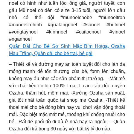
noel có hình như tuần lộc, ông già, người tuyết, con
gấu Mũ noel có đèn có size 3-15 tuổi, người lớn đầu
nhỏ có thể đội #munoelchobe #munoeltron
#munoelcohinh #quatangnoel #sonoel #butnoel
#vongtaynoel #kinhnoel #caitocnoel #vinoel
#ngannoel
Quần Dài Cho Bé Sơ Sinh Mặc Bỉm Hotga, Ozaha
Màu Trắng, Quần dài cho bé trai, bé gái
– Thiết kế và đường may an toàn tuyệt đối cho làn da
mỏng manh dễ tổn thương của bé, form lên chuẩn,
không may ẩu như các sản phẩm thị trường. – Mát mẻ
với chất liệu cotton 100% Loại 1 cao cấp độc quyền
Ozaha, thấm hút, mềm mại. -Xưởng Ozaha sản xuất,
giá tốt nhất toàn quốc tại shop mẹ Ozaha. -Thiết kế
thoải mái cho bé đóng bỉm hay vui chơi vận động thoải
mái. Đặc biệt mặc mát mẻ, thoáng khí chống muỗi cho
bé. -Rất dễ phối đồ đi dù ở nhà hay ra ngoài. – Quần
Ozaha đổi trả trong 30 ngày với bất kỳ lý do nào.