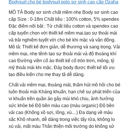
Bodysuit cho bé bodysuit polo sơ sinh cao cấp Ozaha
MÔ TẢ Body sơ sinh chất mềm nhẹ Body sơ sinh cao
cấp Size : 0-18m Chất liệu : 100% cotton, 5% spendex
Đặc điểm nổi bật : Từ chất liệu cotton và spendex cao
cấp tuyển chọn với thiết kế mềm mại,tạo sự thoải mái
và trải nghiệm tuyệt vời cho bé khi mặc và vận động.
Mô tả: Thiết kế đơn giản, dễ thương và sang trọng. Vải
mềm mại, nhẹ tênh tạo sự thoải mái và độ thoáng khí
cao Đường viền cổ áo thiết kế cổ tròn trơn, mỏng, tỷ
mỹ thoải mái khi mặc. Đáy body được thiết kế tối ưu
tạo điều kiện cho mẹ thay tã dễ dàng.
Chất vải mềm mại, thoáng mát, thấm hút mồ hôi cho bé
luôn thoải mái Kháng khuẩn, hạn chế sự phát triển của
vi khuẩn trên quần áo gây mùi khó chịu, ảnh hưởng
sức khỏe bé Độ bền màu cao (màu organic) Độ bền
vải cao (Không xô sợi, lông, xù…) Đa dạng về màu
sắc Khô nhanh, dễ dàng trong việc tẩy rửa, không lo
xù vải, mất màu Thân thiện môi trường do không sử