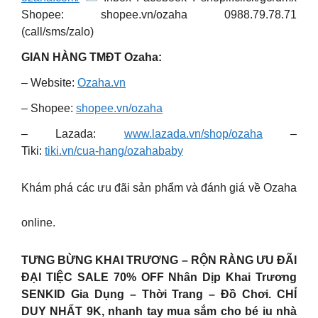
Shopee: shopee.vn/ozaha
0988.79.78.71
(call/sms/zalo)
GIAN HÀNG TMĐT Ozaha:
– Website:
Ozaha.vn
– Shopee:
shopee.vn/ozaha
– Lazada:
www.lazada.vn/shop/ozaha
–
Tiki:
tiki.vn/cua-hang/ozahababy
Khám phá các ưu đãi sản phẩm và đánh giá về Ozaha
online.
TƯNG BỪNG KHAI TRƯƠNG – RỘN RÀNG ƯU ĐÃI
ĐẠI TIỆC SALE 70% OFF Nhân Dịp Khai Trương
SENKID Gia Dụng – Thời Trang – Đồ Chơi. CHỈ
DUY NHẤT 9K, nhanh tay mua sắm cho bé iu nhà