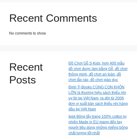
Recent Comments
No comments to show.
Recent
Đồ Chơi Gỗ S-Kids, hơn 400 mẫu
đồ chơi được làm bằng Gỗ, đồ chơi
thông minh, đồ chơi an toàn, đồ
Posts
chơi lắp ráp, đồ chơi giáo dục
Đinh Tị Books CÙNG CON KHÔN
LỚN là thương hiệu sách thiếu nhi
uy tín tại Việt Nam, ra đời từ 2006
đơn vị xuất bản sách thiếu nhi hàng
đầu tại Việt Nam
Ipek Bông tẩy trang 100% cotton tự
nhiên Made in EU mang đến tay
người tiêu dùng những miếng bông
chất lượng tốt nhất