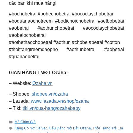
các bạn khi mua hàng!
#bochobetrai #bohechobetrai #bococtaychobetrai
#boquanaochotreem #bodichoichobetrai #setbobetrai
#aobetrai #aothunchobetrai #aococtaychobetrai
#aobalochobetrai
#aothethaochobetrai #aothun #chobe #betrai #cotton
#thoitrangtreemdaopho #aothunbetrai #aobetrai
#quanaobetrai
GIAN HÀNG TMĐT Ozaha:
– Website:
Ozaha.vn
– Shopee:
shopee.vn/ozaha
– Lazada:
www.lazada.vn/shop/ozaha
– Tiki:
tiki.vn/cua-hang/ozahababy
Categories
Mã Giảm Giá
Tags
Khôg Có Nơ Cà Vạt
,
Kiểu Dáng Nổi Bật
,
Ozaha
,
Thời Trang Trẻ Em