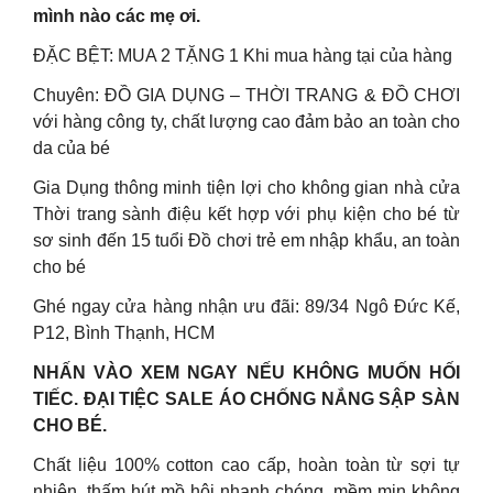
mình nào các mẹ ơi.
ĐẶC BỆT: MUA 2 TẶNG 1 Khi mua hàng tại của hàng
Chuyên: ĐỒ GIA DỤNG – THỜI TRANG & ĐỒ CHƠI
với hàng công ty, chất lượng cao đảm bảo an toàn cho
da của bé
Gia Dụng thông minh tiện lợi cho không gian nhà cửa
Thời trang sành điệu kết hợp với phụ kiện cho bé từ
sơ sinh đến 15 tuổi Đồ chơi trẻ em nhập khẩu, an toàn
cho bé
Ghé ngay cửa hàng nhận ưu đãi: 89/34 Ngô Đức Kế,
P12, Bình Thạnh, HCM
NHẤN VÀO XEM NGAY NẾU KHÔNG MUỐN HỐI
TIẾC. ĐẠI TIỆC SALE ÁO CHỐNG NẮNG SẬP SÀN
CHO BÉ.
Chất liệu 100% cotton cao cấp, hoàn toàn từ sợi tự
nhiên, thấm hút mồ hôi nhanh chóng, mềm mịn không