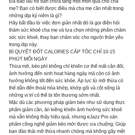
Đã bao lâu rồi bạn chưa tặng một món quà cho cha
mẹ? Bạn có biết được điều mà cha mẹ cần nhất trong
những dịp kỷ niệm là gì?
Hãy bắt đầu từ việc đơn giản nhất đó là gọi điện hỏi
thăm sức khoẻ cha mẹ và lựa chọn những phẩm chăm
sóc sức khoẻ, thay bạn chăm sóc cho người thân yêu
trong dịp này.
BÍ QUYẾT ĐỐT CALORIES CẤP TỐC CHỈ 10-15
PHÚT MỖI NGÀY
Thừa mỡ, béo phì không chỉ khiến cơ thể mất cân đối,
ảnh hưởng đến sinh hoạt hàng ngày mà còn có ảnh
hưởng không tốt đến sức khỏe. Áp lực từ mỡ thừa có
thể dẫn đến thoái hóa khớp, khớp gối và cột sống là
những vị trí có thể bị tổn thương sớm nhất.
Mặc dù các phương pháp giảm béo như sử dụng thực
phẩm giảm cân, ăn kiêng khiến ảnh hưởng sức khoẻ
mà vẫn không thấy hiệu quả, nhưng eJazz Pro sản
phẩm công nghệ giảm béo mới được ưa chuộng. Giúp
bạn đào thải mỡ thừa nhanh chóng mà không gây mệt