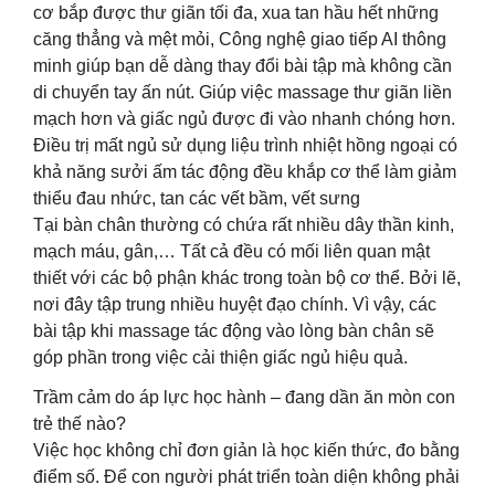
cơ bắp được thư giãn tối đa, xua tan hầu hết những
căng thẳng và mệt mỏi, Công nghệ giao tiếp AI thông
minh giúp bạn dễ dàng thay đổi bài tập mà không cần
di chuyển tay ấn nút. Giúp việc massage thư giãn liền
mạch hơn và giấc ngủ được đi vào nhanh chóng hơn.
Điều trị mất ngủ sử dụng liệu trình nhiệt hồng ngoại có
khả năng sưởi ấm tác động đều khắp cơ thể làm giảm
thiểu đau nhức, tan các vết bầm, vết sưng
Tại bàn chân thường có chứa rất nhiều dây thần kinh,
mạch máu, gân,… Tất cả đều có mối liên quan mật
thiết với các bộ phận khác trong toàn bộ cơ thể. Bởi lẽ,
nơi đây tập trung nhiều huyệt đạo chính. Vì vậy, các
bài tập khi massage tác động vào lòng bàn chân sẽ
góp phần trong việc cải thiện giấc ngủ hiệu quả.
Trầm cảm do áp lực học hành – đang dần ăn mòn con
trẻ thế nào?
Việc học không chỉ đơn giản là học kiến thức, đo bằng
điểm số. Để con người phát triển toàn diện không phải