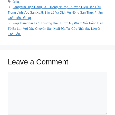
Tags
Okia
Langfarm Hiện Đang Là 1 Trong Những Thương Hiệu Dẫn Đầu
Trong Lĩnh Vực Sản Xuất, Bán Lẻ Và Dịch Vụ Nông Sản Thực Phẩm
Chế Biến Đà Lạt
Ziaja Baniphar Là 1 Thương Hiệu Dược Mỹ Phẩm Nổi Tiếng Đến
Từ Ba Lan Với Dây Chuyền Sản Xuất Đặt Tại Các Nhà Máy Lớn Ở
Châu Âu.
Leave a Comment
Comment