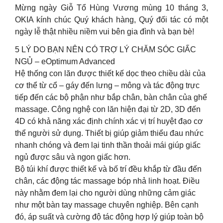
Mừng ngày Giỗ Tổ Hùng Vương mùng 10 tháng 3,
OKIA kính chúc Quý khách hàng, Quý đối tác có một
ngày lễ thật nhiều niềm vui bên gia đình và bạn bè!
5 LÝ DO BẠN NÊN CÓ TRỢ LÝ CHĂM SÓC GIẤC
NGỦ – eOptimum Advanced
Hệ thống con lăn được thiết kế dọc theo chiều dài của
cơ thể từ cổ – gáy đến lưng – mông và tác động trực
tiếp đến các bộ phận như bắp chân, bàn chân của ghế
massage. Công nghệ con lăn hiện đại từ 2D, 3D đến
4D có khả năng xác định chính xác vị trí huyệt đạo cơ
thể người sử dụng. Thiết bị giúp giảm thiểu đau nhức
nhanh chóng và đem lại tinh thần thoải mái giúp giấc
ngủ được sâu và ngon giấc hơn.
Bộ túi khí được thiết kế và bố trí đều khắp từ đầu đến
chân, các động tác massage bóp nhả linh hoạt. Điều
này nhằm đem lại cho người dùng những cảm giác
như một bàn tay massage chuyên nghiệp. Bên cạnh
đó, áp suất và cường độ tác động hợp lý giúp toàn bộ