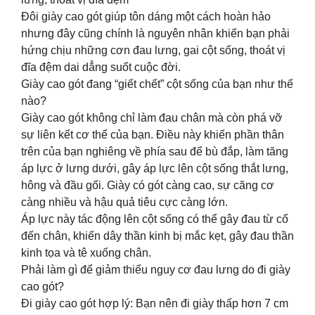
Đôi giày cao gót giúp tôn dáng một cách hoàn hảo
nhưng đây cũng chính là nguyên nhân khiến bạn phải
hứng chịu những cơn đau lưng, gai cột sống, thoát vị
đĩa đệm dai dẳng suốt cuộc đời.
Giày cao gót đang “giết chết” cột sống của bạn như thế
nào?
Giày cao gót không chỉ làm đau chân mà còn phá vỡ
sự liên kết cơ thể của bạn. Điều này khiến phần thân
trên của bạn nghiêng về phía sau để bù đắp, làm tăng
áp lực ở lưng dưới, gây áp lực lên cột sống thắt lưng,
hông và đầu gối. Giày có gót càng cao, sự căng cơ
càng nhiều và hậu quả tiêu cực càng lớn.
Áp lực này tác động lên cột sống có thể gây đau từ cổ
đến chân, khiến dây thần kinh bị mắc kẹt, gây đau thần
kinh tọa và tê xuống chân.
Phải làm gì để giảm thiểu nguy cơ đau lưng do đi giày
cao gót?
Đi giày cao gót hợp lý: Bạn nên đi giày thấp hơn 7 cm