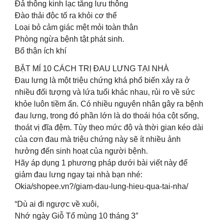
Đả thông kinh lạc tăng lưu thông
Đào thải độc tố ra khỏi cơ thể
Loại bỏ cảm giác mệt mỏi toàn thân
Phòng ngừa bệnh tật phát sinh.
​​Bổ thận ích khí
BẬT MÍ 10 CÁCH TRỊ ĐAU LƯNG TẠI NHÀ
Đau lưng là một triệu chứng khá phổ biến xảy ra ở
nhiều đối tượng và lứa tuổi khác nhau, rủi ro về sức
khỏe luôn tiềm ẩn. Có nhiều nguyên nhân gây ra bệnh
đau lưng, trong đó phần lớn là do thoái hóa cột sống,
thoát vị đĩa đệm. Tùy theo mức độ và thời gian kéo dài
của cơn đau mà triệu chứng này sẽ ít nhiều ảnh
hưởng đến sinh hoạt của người bệnh.
Hãy áp dụng 1 phương pháp dưới bài viết này để
giảm đau lưng ngay tại nhà bạn nhé:
Okia/shopee.vn?/giam-dau-lung-hieu-qua-tai-nha/
“Dù ai đi ngược về xuôi,
Nhớ ngày Giỗ Tổ mùng 10 tháng 3″