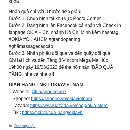
khóa
Nhận quà chỉ với 3 bước đơn giản:
Bước 1: Chụp hình tại khu vực Photo Corner
Bước 2: Đăng hình lên Facebook cá nhân và Check-in
fanpage OKIA – Chi nhánh Hồ Chí Minh kèm hashtag
#OKIA #OKIAHCM #grandopening
#ghếmassagecaocấp
Bước 3: Nhận phiếu đổi quà và đến quầy đổi quà
Ghi lại lịch và đến Tầng 3 Vincom Mega Mall lúc
19h00 ngày 19/03/2022 để tha hồ nhận “BÃO QUÀ
TẶNG” nhé cả nhà ơi!
GIAN HÀNG TMĐT OKIAVIETNAM:
– Website:
Okia/shopee.vn?
– Shopee:
https://shopee.vn/okiavietnam
– Lazada:
https://www.lazada.vn/shop/okia-store
– Tiki:
https://tiki.vn/cua-hang/okiavn
Categories
Thương Hiệu