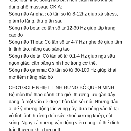
dụng ghế massage OKIA:
Sóng não Anpha : có tần số từ 8-12hz giúp xả stress,
giảm lo lắng, thư giãn sâu
Sóng não beta: có tần số từ 12-30 Hz giúp tập trung
cao độ
Sóng não Theta: Có tần số từ 4-7 Hz nghe để giúp tâm
trí tỉnh táo, nâng cao sáng tạo
Sóng não delta: Có tần số từ 0.1-4 Hz giúp ngủ sâu
ngon giấc, cân bằng sinh học trong cơ thể.
Sóng não gamma: Có tần số từ 30-100 Hz giúp khai
mở tiềm năng não bộ
CHƠI GOLF NHIỆT TÌNH ĐỪNG BỎ QUÊN MÌNH
Bộ môn thể thao dành cho giới thượng lưu gần đây
đang là một vấn đề được bàn tán sôi nổi. Nhưng đâu
ai để ý những động tác vung gậy, đưa bóng vào lỗ lại
vô tình ảnh hưởng đến sức khoẻ xương khớp, cột
sống. Ngay cả những vận động viên cũng có thể dính
trấn thương khi chơi golf.