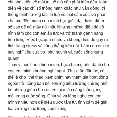
chỉ phát triển về mặt trí tuệ mà cần phát triển đều, toàn
diện về các chỉ số thông minh khác như vận động, trí
thông minh tương tác, trí tuệ về mặt cảm xúc Đa phần
cha mẹ đều muốn con mình học giỏi, đạt được điểm
số cao để nở mày nở mặt. Nhưng những điều đó vô
hình làm cho con em áp lực và trở thành gánh nặng
trên lưng. Việc học quá nhiều và không điều độ gây ra
tình trạng stress và căng thẳng kéo dài. Làm con em có
suy nghĩ tiêu cực với phụ huynh và cuộc sống xung
quanh.
Thay vì học hành triền miên, bậc cha mẹ nên dành cho
con em mình khoảng nghỉ ngơi. Thư giãn đầu óc, có
thể là chơi thể thao, xem phim hay tham gia hoạt động
ngoài trời cùng bạn bè. Những điều tưởng chừng nhỏ
bé nhưng giúp cho con em giải tỏa căng thẳng, mệt
mỏi trong cuộc sống. Chia sẻ và lắng nghe con em
mình nhiều hơn để hiểu được tâm tư, tình cảm để giải
tỏa vướng mắc trong cuộc sống.