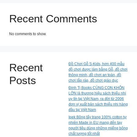
Recent Comments
No comments to show.
Recent
Đồ Chơi Gỗ S-Kids, hơn 400 mẫu
đồ chơi được làm bằng Gỗ, đồ chơi
thông minh, đồ chơi an toàn, đồ
Posts
chơi lắp ráp, đồ chơi giáo dục
Đinh Tị Books CÙNG CON KHÔN
LỚN là thương hiệu sách thiếu nhi
uy tín tại Việt Nam, ra đời từ 2006
đơn vị xuất bản sách thiếu nhi hàng
đầu tại Việt Nam
Ipek Bông tẩy trang 100% cotton tự
nhiên Made in EU mang đến tay
người tiêu dùng những miếng bông
chất lượng tốt nhất