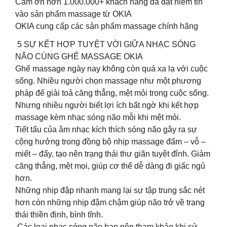
Cảm ơn hơn 1.000.000+ khách hàng đã đặt niềm tin
vào sản phẩm massage từ OKIA
OKIA cung cấp các sản phẩm massage chính hãng
️ 5 SỰ KẾT HỢP TUYỆT VỜI GIỮA NHẠC SÓNG
NÃO CÙNG GHẾ MASSAGE OKIA
Ghế massage ngày nay không còn quá xa lạ với cuộc
sống. Nhiều người chọn massage như một phương
pháp để giải toả căng thẳng, mệt mỏi trong cuộc sống.
Nhưng nhiều người biết lợi ích bất ngờ khi kết hợp
massage kèm nhạc sóng não mỗi khi mệt mỏi.
Tiết tấu của âm nhạc kích thích sóng não gây ra sự
cộng hưởng trong đồng bộ nhịp massage đấm – vỗ –
miết – đẩy, tạo nên trạng thái thư giãn tuyệt đỉnh. Giảm
căng thẳng, mệt mọi, giúp cơ thể dễ dàng đi giấc ngủ
hơn.
Những nhịp đập nhanh mang lại sự tập trung sắc nét
hơn còn những nhịp đậm chậm giúp não trở về trạng
thái thiền định, bình tĩnh.
️ Các loại nhạc sóng não bạn nên tham khảo khi sử