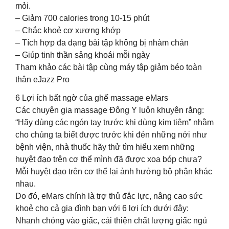
mỏi.
– Giảm 700 calories trong 10-15 phút
– Chắc khoẻ cơ xương khớp
– Tích hợp đa dạng bài tập không bị nhàm chán
– Giúp tinh thần sảng khoái mỗi ngày
Tham khảo các bài tập cùng máy tập giảm béo toàn
thân eJazz Pro
6 Lợi ích bất ngờ của ghế massage eMars
Các chuyên gia massage Đông Y luôn khuyên rằng:
“Hãy dùng các ngón tay trước khi dùng kim tiêm” nhằm
cho chúng ta biết được trước khi đén những nới như
bệnh viện, nhà thuốc hãy thử tìm hiểu xem những
huyệt đạo trên cơ thể mình đã được xoa bóp chưa?
Mỗi huyệt đạo trên cơ thể lại ảnh hưởng bộ phận khác
nhau.
Do đó, eMars chính là trợ thủ đắc lực, nâng cao sức
khoẻ cho cả gia đình bạn với 6 lợi ích dưới đây:
Nhanh chóng vào giấc, cải thiện chất lượng giấc ngủ