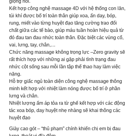
giọng nói.
Kết hợp công nghệ massage 4D với hệ thống con lăn,
túi khí được bố trí toàn thân giúp xoa, ấn day, bóp,
rung, miết vào từng huyệt đạo tăng cường trao đổi
chất giữa các tế bào, giúp máu tuần hoàn hiệu quả từ
đó đau tan đau nhức toàn thân. Đặc biệt các vùng cổ,
vai, lưng, tay, chân,…
Chức năng massage không trọng lực –Zero gravity sẽ
rất thích hợp với những ai gặp phải tình trạng đau
nhức cột sống sau mỗi lần tập thể thao hay làm việc
nặng.
Hỗ trợ giấc ngủ toàn diện công nghệ massage thông
minh kết hợp với nhiệt làm nóng được bố trí ở phần
lưng và chân.
Nhiệt lượng ấm áp tỏa ra từ ghế kết hợp với các động
tác xoa bóp, day huyệt nhẹ nhàng sẽ khai thông các
huyệt đạo
Giày cao gót – “thủ phạm” chính khiến chị em bị đau
lưng, thoát vị đĩa đệm