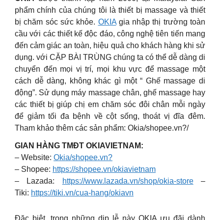
phẩm chính của chúng tôi là thiết bị massage và thiết
bị chăm sóc sức khỏe.
OKIA
gia nhập thị trường toàn
cầu với các thiết kế độc đáo, công nghệ tiên tiến mang
đến cảm giác an toàn, hiệu quả cho khách hàng khi sử
dụng. với CẶP BÀI TRÙNG chúng ta có thể dễ dàng di
chuyển đến mọi vị trí, mọi khu vực để massage một
cách dễ dàng, không khác gì một “ Ghế massage di
động”. Sử dụng máy massage chân, ghế massage hay
các thiết bị giúp chị em chăm sóc đôi chân mỗi ngày
để giảm tối đa bệnh về cột sống, thoát vị đĩa đêm.
Tham khảo thêm các sản phẩm: Okia/shopee.vn?/
GIAN HÀNG TMĐT OKIAVIETNAM:
– Website:
Okia/shopee.vn?
– Shopee:
https://shopee.vn/okiavietnam
– Lazada:
https://www.lazada.vn/shop/okia-store
–
Tiki:
https://tiki.vn/cua-hang/okiavn
Đặc biệt, trong những dịp lễ này OKIA ưu đãi dành