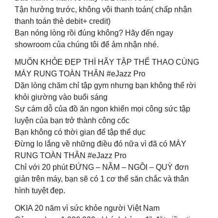
Tận hưởng trước, không vội thanh toán( chấp nhận
thanh toán thẻ debit+ credit)
Bạn nóng lòng rồi đúng không? Hãy đến ngay
showroom của chúng tôi để ảm nhận nhé.
MUỐN KHỎE ĐẸP THÌ HÃY TẬP THỂ THAO CÙNG
MÁY RUNG TOÀN THÂN #eJazz Pro
Dặn lòng chăm chỉ tập gym nhưng bạn không thể rời
khỏi giường vào buổi sáng
Sự cám dỗ của đồ ăn ngon khiến mọi công sức tập
luyện của bạn trở thành công cốc
Bạn không có thời gian để tập thể dục
Đừng lo lắng về những điều đó nữa vì đã có MÁY
RUNG TOÀN THÂN #eJazz Pro
Chỉ với 20 phút ĐỨNG – NẰM – NGỒI – QUỲ đơn
giản trên máy, bạn sẽ có 1 cơ thể săn chắc và thân
hình tuyệt đẹp.
OKIA 20 năm vì sức khỏe người Việt Nam