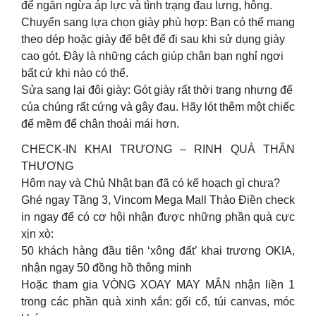
để ngăn ngừa áp lực và tình trạng đau lưng, hông.
Chuyển sang lựa chọn giày phù hợp: Bạn có thể mang
theo dép hoặc giày đế bệt để đi sau khi sử dụng giày
cao gót. Đây là những cách giúp chân bạn nghỉ ngơi
bất cứ khi nào có thể.
Sửa sang lại đôi giày: Gót giày rất thời trang nhưng đế
của chúng rất cứng và gây đau. Hãy lót thêm một chiếc
đế mềm để chân thoải mái hơn.
CHECK-IN KHAI TRƯƠNG – RINH QUÀ THÂN
THƯƠNG
Hôm nay và Chủ Nhật bạn đã có kế hoạch gì chưa?
Ghé ngay Tầng 3, Vincom Mega Mall Thảo Điền check
in ngay để có cơ hội nhận được những phần quà cực
xịn xò:
50 khách hàng đầu tiên ‘xông đất’ khai trương OKIA,
nhận ngay 50 đồng hồ thông minh
Hoặc tham gia VÒNG XOAY MAY MẮN nhận liền 1
trong các phần quà xinh xắn: gối cổ, túi canvas, móc