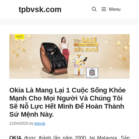
Skip
tpbvsk.com
to
Menu
content
Okia Là Mang Lại 1 Cuộc Sống Khỏe
Mạnh Cho Mọi Người Và Chúng Tôi
Sẽ Nỗ Lực Hết Mình Để Hoàn Thành
Sứ Mệnh Này.
22/04/2025
by
tpbvsk
OKIA
được thành lập năm 2000, tại Malaysia. Sản