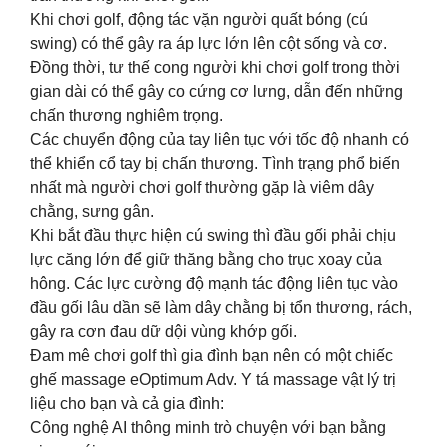
Khi chơi golf, động tác vặn người quất bóng (cú
swing) có thể gây ra áp lực lớn lên cột sống và cơ.
Đồng thời, tư thế cong người khi chơi golf trong thời
gian dài có thể gây co cứng cơ lưng, dẫn đến những
chấn thương nghiêm trọng.
Các chuyển động của tay liên tục với tốc độ nhanh có
thể khiển cổ tay bị chấn thương. Tình trạng phổ biến
nhất mà người chơi golf thường gặp là viêm dây
chằng, sưng gân.
Khi bắt đầu thực hiện cú swing thì đầu gối phải chịu
lực căng lớn để giữ thăng bằng cho trục xoay của
hông. Các lực cường độ mạnh tác động liên tục vào
đầu gối lâu dần sẽ làm dây chằng bị tổn thương, rách,
gây ra cơn đau dữ dội vùng khớp gối.
Đam mê chơi golf thì gia đình bạn nên có một chiếc
ghế massage eOptimum Adv. Y tá massage vật lý trị
liệu cho bạn và cả gia đình:
Công nghệ AI thông minh trò chuyện với bạn bằng