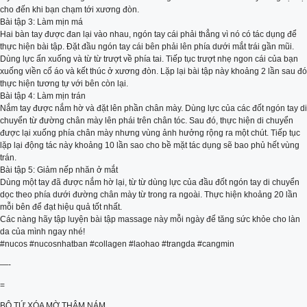
cho đến khi bạn chạm tới xương đòn.
Bài tập 3: Làm mịn má
Hai bàn tay được đan lại vào nhau, ngón tay cái phải thẳng vì nó có tác dụng để
thực hiện bài tập. Đặt đầu ngón tay cái bên phải lên phía dưới mắt trái gần mũi.
Dùng lực ấn xuống và từ từ trượt về phía tai. Tiếp tục trượt nhẹ ngon cái của bạn
xuống viền cổ áo và kết thúc ở xương đòn. Lặp lại bài tập này khoảng 2 lần sau đó
thực hiện tương tự với bên còn lại.
Bài tập 4: Làm mịn trán
Nắm tay được nắm hờ và đặt lên phần chân mày. Dùng lực của các đốt ngón tay di
chuyển từ đường chân mày lên phái trên chân tóc. Sau đó, thực hiện di chuyển
được lại xuống phía chân mày nhưng vùng ảnh hưởng rộng ra một chút. Tiếp tục
lặp lại động tác này khoảng 10 lần sao cho bề mặt tác dụng sẽ bao phủ hết vùng
trán.
Bài tập 5: Giảm nếp nhăn ở mắt
Dùng một tay đã được nắm hờ lại, từ từ dùng lực của đầu đốt ngón tay di chuyển
dọc theo phía dưới đường chân mày từ trong ra ngoài. Thực hiện khoảng 20 lần
mỗi bên để đạt hiệu quả tốt nhất.
Các nàng hãy tập luyện bài tập massage này mỗi ngày để tăng sức khỏe cho làn
da của mình ngay nhé!
#nucos #nucosnhatban #collagen #laohao #trangda #cangmin
—-
=
BỘ TỨ XÓA MỜ THÂM NÁM