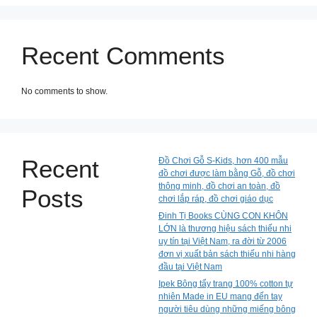
Recent Comments
No comments to show.
Recent
Đồ Chơi Gỗ S-Kids, hơn 400 mẫu
đồ chơi được làm bằng Gỗ, đồ chơi
thông minh, đồ chơi an toàn, đồ
Posts
chơi lắp ráp, đồ chơi giáo dục
Đinh Tị Books CÙNG CON KHÔN
LỚN là thương hiệu sách thiếu nhi
uy tín tại Việt Nam, ra đời từ 2006
đơn vị xuất bản sách thiếu nhi hàng
đầu tại Việt Nam
Ipek Bông tẩy trang 100% cotton tự
nhiên Made in EU mang đến tay
người tiêu dùng những miếng bông