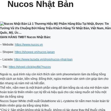
Nucos Nhật Bản
GIAN HÀNG TMĐT Nucos Nhật Bản:
– Website:
https://www.nucos.vn
– Shopee:
https://shopee.vn/nucos.japan
– Lazada:
https://www.lazada.vn/shop/nucos-nhat-ban
– Tiki:
https://shopii.click/go/tiki?nucos
Ngoài ra, quá trình này còn kích thích sản sinh pheomelanin làm da trắng hồng
một cách an toàn, bền vững. Đồng thời, ngừa melanin sản sinh còn giúp làm cho
tàn nhang và nám mờ và hết dần.
Thế nên, nấm men là một thành phần vàng để làm trắng da và xóa mờ thâm nám
hoàn toàn từ thiên nhiên cực kỳ tốt và hiệu quả cho các nàng muốn sở hữu một
làn da trắng sáng
Nucos Super White chiết xuất Glutathione và L-cysteine từ nấm men hoàn toàn từ
thiên nhiên giúp da trắng sáng thâm.
*Chú ý: Sản phẩm không phải là thuốc, không có tác dụng thay thế thuốc chữa