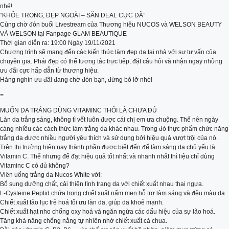
nhé!
“KHỎE TRONG, ĐẸP NGOÀI – SĂN DEAL CỰC ĐÃ”
Cùng chờ đón buổi Livestream của Thương hiệu NUCOS và WELSON BEAUTY
VÀ WELSON tại Fanpage GLAM BEAUTIQUE
Thời gian diễn ra: 19:00 Ngày 19/11/2021
Chương trình sẽ mang đến các kiến thức làm đẹp da tại nhà với sự tư vấn của
chuyên gia. Phái đẹp có thể tương tác trực tiếp, đặt câu hỏi và nhận ngay những
ưu đãi cực hấp dẫn từ thương hiệu.
Hàng nghìn ưu đãi đang chờ đón bạn, đừng bỏ lỡ nhé!
=
MUỐN DA TRẮNG DÙNG VITAMINC THÔI LÀ CHƯA ĐỦ
Làn da trắng sáng, không tì vết luôn được cái chị em ưa chuộng. Thế nên ngày
càng nhiều các cách thức làm trắng da khác nhau. Trong đó thực phẩm chức năng
trắng da được nhiều người yêu thích và sử dụng bởi hiệu quả vượt trội của nó.
Trên thị trường hiện nay thành phần được biết đến để làm sáng da chủ yếu là
Vitamin C. Thế nhưng để đạt hiệu quả tốt nhất và nhanh nhất thì liệu chỉ dùng
Vitaminc C có đủ không?
Viên uống trắng da Nucos White với:
Bổ sung dưỡng chất, cải thiện tình trạng da với chiết xuất nhau thai ngựa.
L-Cysteine Peptid chứa trong chiết xuất nấm men hỗ trợ làm sáng và đều màu da.
Chiết xuất tảo lục trẻ hoá tối ưu làn da, giúp da khoẻ mạnh.
Chiết xuất hạt nho chống oxy hoá và ngăn ngừa các dấu hiệu của sự lão hoá.
Tăng khả năng chống nắng tự nhiên nhờ chiết xuất cà chua.