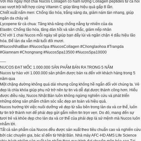
Với mỗi ngày một chai Nucos Collagen có hàm lượng Collagen peptides từ cá hồi
cao vượt trội kết hợp cùng Vitamin C giúp tăng hiệu quả gấp 8 lần.
Chiết xuất nấm men: Chống lão hóa, trắng sáng da, giảm nám tàn nhang, giúp
ngăn da chảy xệ
Lycopene từ cà chua: Tăng khả năng chống nắng tự nhiên của da
Elastin: Chống lão hóa, tăng đàn hồi và săn chắc, giảm nếp nhăn
Chỉ với 1 chai Nucos mỗi ngày sẽ giúp bạn đẩy lùi và ngăn chặn 4 dấu hiệu lão
hóa. Để làn da vẫn mãi tuổi đôi mươi.
#NucosNhatBan #NucosSpa #NucosCollagen #Chonglaohoa #Trangda
#Giamnam #Chongnang #NucosSpa13500 #NucosSpa10000
—–
NUCOS ĐẠT MỐC 1.000.000 SẢN PHẨM BÁN RA TRONG 5 NĂM
Nucos tự hào với 1.000.000 sản phẩm được bán ra đến với khách hàng trong 5
năm qua
Một chặng đường không quá dài nhưng cũng không hề ngắn đối với chúng ta. Vẻ
đẹp là chìa khóa giúp phụ nữ trở nên tự tin và dễ đạt được thành công hơn. Hiểu
được điều này, Nucos Nhật Bản luôn không ngừng nghiên cứu và phát triển
những dòng sản phẩm chăm sóc sắc đẹp an toàn và hiệu quả.
Nucos hướng tới việc nuôi dưỡng vẻ đẹp từ sâu bên trong làn da và cơ thể, luôn
tự tin trở thành nơi để phái đẹp gửi gắm niềm tin trọn vẹn. Do đó, mang đến sự
tươi trẻ và khỏe đẹp cho làn da và cơ thể của phái đẹp là sứ mệnh mà Nucos luôn
nhắm tới.
Tất cả sản phẩm của Nucos đều được sản xuất theo tiêu chuẩn cao và nghiên cứu
bởi các chuyên gia, bác sĩ đến từ Nhật Bản. Nhà máy AFC-HD AMS Life Science