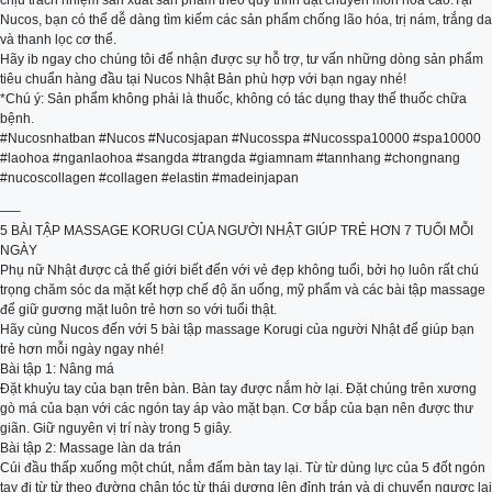
chịu trách nhiệm sản xuất sản phẩm theo quy trình đạt chuyên môn hóa cao.Tại
Nucos, bạn có thể dễ dàng tìm kiếm các sản phẩm chống lão hóa, trị nám, trắng da
và thanh lọc cơ thể.
Hãy ib ngay cho chúng tôi để nhận được sự hỗ trợ, tư vấn những dòng sản phẩm
tiêu chuẩn hàng đầu tại Nucos Nhật Bản phù hợp với bạn ngay nhé!
*Chú ý: Sản phẩm không phải là thuốc, không có tác dụng thay thế thuốc chữa
bệnh.
#Nucosnhatban #Nucos #Nucosjapan #Nucosspa #Nucosspa10000 #spa10000
#laohoa #nganlaohoa #sangda #trangda #giamnam #tannhang #chongnang
#nucoscollagen #collagen #elastin #madeinjapan
—–
5 BÀI TẬP MASSAGE KORUGI CỦA NGƯỜI NHẬT GIÚP TRẺ HƠN 7 TUỔI MỖI
NGÀY
Phụ nữ Nhật được cả thế giới biết đến với vẻ đẹp không tuổi, bởi họ luôn rất chú
trọng chăm sóc da mặt kết hợp chế độ ăn uống, mỹ phẩm và các bài tập massage
để giữ gương mặt luôn trẻ hơn so với tuổi thật.
Hãy cùng Nucos đến với 5 bài tập massage Korugi của người Nhật để giúp bạn
trẻ hơn mỗi ngày ngay nhé!
Bài tập 1: Nâng má
Đặt khuỷu tay của bạn trên bàn. Bàn tay được nắm hờ lại. Đặt chúng trên xương
gò má của bạn với các ngón tay áp vào mặt bạn. Cơ bắp của bạn nên được thư
giãn. Giữ nguyên vị trí này trong 5 giây.
Bài tập 2: Massage làn da trán
Cúi đầu thấp xuống một chút, nắm đấm bàn tay lại. Từ từ dùng lực của 5 đốt ngón
tay đi từ từ theo đường chân tóc từ thái dương lên đỉnh trán và di chuyển ngược lại