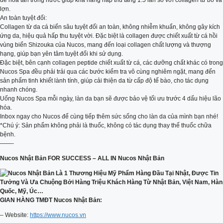
dễ hòa tan trong nước giúp khả năng hấp thu tăng 1.5 lần so với collagen từ bò và
lợn.
An toàn tuyệt đối:
Collagen từ da cá biển sâu tuyệt đối an toàn, không nhiễm khuẩn, không gây kích
ứng da, hiệu quả hấp thu tuyệt vời. Đặc biệt là collagen được chiết xuất từ cá hồi
vùng biển Shizouka của Nucos, mang đến loại collagen chất lượng và thượng
hạng, giúp bạn yên tâm tuyệt đối khi sử dụng.
Đặc biệt, bên cạnh collagen peptide chiết xuất từ cá, các dưỡng chất khác có trong
Nucos Spa đều phải trải qua các bước kiểm tra vô cùng nghiêm ngặt, mang đến
sản phẩm tinh khiết lành tính, giúp cải thiện da từ cấp độ tế bào, cho tác dụng
nhanh chóng.
Uống Nucos Spa mỗi ngày, làn da bạn sẽ được bảo vệ tối ưu trước 4 dấu hiệu lão
hóa.
Inbox ngay cho Nucos để cùng tiếp thêm sức sống cho làn da của mình bạn nhé!
*Chú ý: Sản phẩm không phải là thuốc, không có tác dụng thay thế thuốc chữa
bệnh.
——-
Nucos Nhật Bản FOR SUCCESS – ALL IN Nucos Nhật Bản
GIAN HÀNG TMĐT Nucos Nhật Bản:
– Website:
https://www.nucos.vn