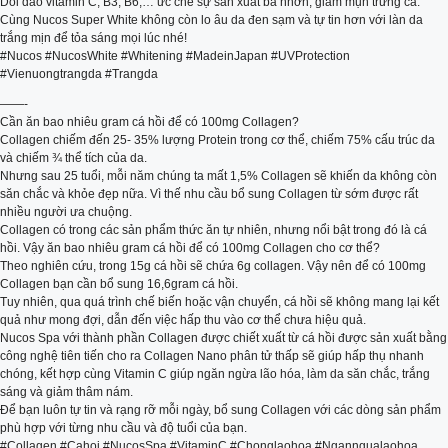
Dồi dào vitamin C, B3, B6,… ức chế sự sản xuất bã nhờn, giảm mụn trứng cá.
Cùng Nucos Super White không còn lo âu da đen sạm và tự tin hơn với làn da
trắng mịn để tỏa sáng mọi lúc nhé!
#Nucos #NucosWhite #Whitening #MadeinJapan #UVProtection
#Vienuongtrangda #Trangda
——-
Cần ăn bao nhiêu gram cá hồi để có 100mg Collagen?
Collagen chiếm đến 25- 35% lượng Protein trong cơ thể, chiếm 75% cấu trúc da
và chiếm ¾ thể tích của da.
Nhưng sau 25 tuổi, mỗi năm chúng ta mất 1,5% Collagen sẽ khiến da không còn
săn chắc và khỏe đẹp nữa. Vì thế nhu cầu bổ sung Collagen từ sớm được rất
nhiều người ưa chuộng.
Collagen có trong các sản phẩm thức ăn tự nhiên, nhưng nổi bật trong đó là cá
hồi. Vậy ăn bao nhiêu gram cá hồi để có 100mg Collagen cho cơ thể?
Theo nghiên cứu, trong 15g cá hồi sẽ chứa 6g collagen. Vậy nên để có 100mg
Collagen bạn cần bổ sung 16,6gram cá hồi.
Tuy nhiên, qua quá trình chế biến hoặc vận chuyển, cá hồi sẽ không mang lại kết
quả như mong đợi, dẫn đến việc hấp thu vào cơ thể chưa hiệu quả.
Nucos Spa với thành phần Collagen được chiết xuất từ cá hồi được sản xuất bằng
công nghệ tiên tiến cho ra Collagen Nano phân tử thấp sẽ giúp hấp thụ nhanh
chóng, kết hợp cùng Vitamin C giúp ngăn ngừa lão hóa, làm da săn chắc, trắng
sáng và giảm thâm nám.
Để bạn luôn tự tin và rạng rỡ mỗi ngày, bổ sung Collagen với các dòng sản phẩm
phù hợp với từng nhu cầu và độ tuổi của bạn.
#Collagen #Cahoi #NucosSpa #VitaminC #Chonglaohoa #Nganngualaohoa