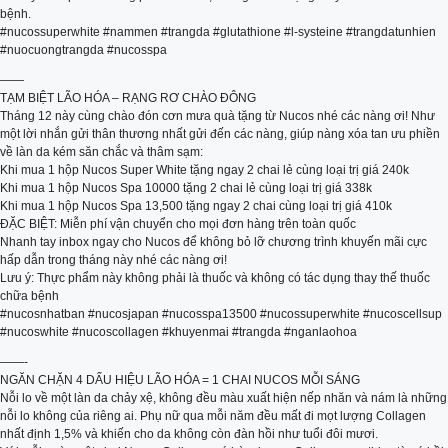
bệnh.
#nucossuperwhite #nammen #trangda #glutathione #l-systeine #trangdatunhien
#nuocuongtrangda #nucosspa
——
TẠM BIỆT LÃO HÓA – RẠNG RƠ CHÀO ĐÔNG
Tháng 12 này cùng chào đón cơn mưa quà tặng từ Nucos nhé các nàng ơi! Như
một lời nhắn gửi thân thương nhất gửi đến các nàng, giúp nàng xóa tan ưu phiền
về làn da kém săn chắc và thâm sạm:
Khi mua 1 hộp Nucos Super White tặng ngay 2 chai lẻ cùng loại trị giá 240k
Khi mua 1 hộp Nucos Spa 10000 tặng 2 chai lẻ cùng loại trị giá 338k
Khi mua 1 hộp Nucos Spa 13,500 tặng ngay 2 chai cùng loại trị giá 410k
ĐẶC BIỆT: Miễn phí vận chuyển cho mọi đơn hàng trên toàn quốc
Nhanh tay inbox ngay cho Nucos để không bỏ lỡ chương trình khuyến mãi cực
hấp dẫn trong tháng này nhé các nàng ơi!
Lưu ý: Thực phẩm này không phải là thuốc và không có tác dụng thay thế thuốc
chữa bệnh
#nucosnhatban #nucosjapan #nucosspa13500 #nucossuperwhite #nucoscellsup
#nucoswhite #nucoscollagen #khuyenmai #trangda #nganlaohoa
——-
NGĂN CHẶN 4 DẤU HIỆU LÃO HÓA = 1 CHAI NUCOS MỖI SÁNG
Nỗi lo về một làn da chảy xệ, không đều màu xuất hiện nếp nhăn và nám là những
nỗi lo không của riêng ai. Phụ nữ qua mỗi năm đều mất đi mọt lượng Collagen
nhất định 1,5% và khiến cho da không còn đàn hồi như tuổi đôi mươi.