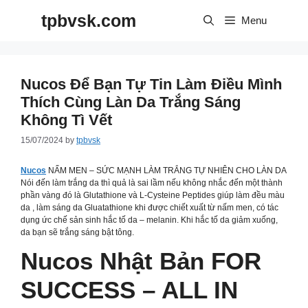
Skip
tpbvsk.com
to
Menu
content
Nucos Để Bạn Tự Tin Làm Điều Mình
Thích Cùng Làn Da Trắng Sáng
Không Tì Vết
15/07/2024
by
tpbvsk
Nucos
NẤM MEN – SỨC MẠNH LÀM TRẮNG TỰ NHIÊN CHO LÀN DA
Nói đến làm trắng da thì quả là sai lầm nếu không nhắc đến một thành
phần vàng đó là Glutathione và L-Cysteine Peptides giúp làm đều màu
da , làm sáng da Gluatathione khi được chiết xuất từ nấm men, có tác
dụng ức chế sản sinh hắc tố da – melanin. Khi hắc tố da giảm xuống,
da bạn sẽ trắng sáng bật tông.
Nucos Nhật Bản FOR
SUCCESS – ALL IN