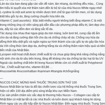
Làn da của bạn đang gặp các vấn đề nám, tàn nhang, da không đều màu,.. Cùng
tìm hiểu bí quyết xóa mờ thâm nám đến từ bộ tứ của nhà Nucos White ngay nhé!
L-cystine là một axit amin tự nhiên được tinh chế từ gạo lứt lên men, có tác dụng
triệt tiêu gốc tự do, tăng cường chuyển hóa trên da.
Vitamin C (axit ascorbic) : Đặc biệt nhiều người không biết rằng vitamin C là một
trong những ứng cử viên sáng giá dẫn đầu các phương pháp điều trị, làm đẹp cho
da, đẩy lùi các đốm đen và tăng sắc tố da.
Tác dụng của nhau thai ngựa giúp da mịn màng, luôn tươi trẻ, cung cấp độ ẩm
cho da và tăng cường đàn hồi cho da và chống chảy xệ da. Chống oxy hóa da
đồng thời tiêu diệt gốc và ngăn ngừa sự hình thành của các gốc tự do gây lão hóa
da Với công thức làm đẹp da, dưỡng trắng da và chống thâm nám hiệu quả và tiên
tiến nhất của Nhật Bản.
Lycopen một hoạt chất được chiết xuất từ cà chua giúp tăng khả năng chống nắng
nội sinh cho da từ sâu bên trong, tăng đề kháng cho da chống lại tác hại từ tia UV.
Ngoài các dưỡng chất trên thì trong Nucos White còn có chiết xuất từ Polyphenol
Táo , Chiết xuất hạt nho, vitamin B3,B6 …
#nucoswhite #nucosnhatban #sạmnam #trangda #chốngnắng
—
NUCOS CHÚC MỪNG NHÀ THUỐC TRUNG SƠN THỨ 100
Nucos Nhật Bản tự hào là đối tác chiến lược của hệ thống nhà thuốc Trung Sơn,
hiện có đến 100 địa điểm phủ sóng khắp khu vực Miền Nam.
Các sản phẩm chăm sóc sắc đẹp từ thương hiệu Nucos – Collagen cao cấp từ
Nhật Bản có mặt tại tất cả các nhà thuốc và luôn được quý khách hàng tin dùng.
Rinh ngay các ưu đãi hấp dẫn từ Nucos Nhật Bản- Đến ngay nhà thuốc Trung Sơn