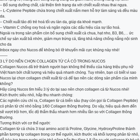
– Bổ sung dưỡng chất, cải thiện tình trạng da với chiết xuất nhau thai ngựa.
– L-Cysteine Peptide chứa trong chiết xuất nấm men hỗ trợ làm sáng và đều màu
da.
– Chiết xuất tảo đỏ trẻ hoá tối ưu làn da, giúp da khoẻ mạnh.
– Vitamin C chống oxy hoá và ngăn ngừa các dấu hiệu của sự lão hoá.
Ngoài ra trong sản phẩm còn bổ sung chiết xuất cà chua, hạt nho, B3, B6,… ức
chế sự sản xuất bã nhờn, giảm mụn trứng cá, tăng khả năng chống nắng nội sinh
cho da
Inbox ngay cho Nucos để không bỏ lỡ khuyến mãi cực khủng này nhé!
——
3 LÝ DO NÊN CHỌN COLLAGEN TỪ CÁ CÓ TRONG NUCOS
Collagen Nucos đã trở thành người bạn không thể thiếu của hàng triệu phụ nữ
Việt Nam bởi chất lượng và hiệu quả nhanh chóng. Tuy nhiên, bạn có biết vì sao
Nucos lại chọn collagen chiết xuất từ cả để tạo nên các dòng sản phẩm của mình
không?
Hãy cùng Nucos tìm hiểu 3 lý do tại sao nên chọn collagen cá từ Nucos nhé!
Kích thước siêu nhỏ, hấp thu nhanh chóng:
Các nghiên cứu chỉ ra, Collagen từ cá biển sâu (hay còn gọi là Collagen Peptide)
có phân tử chỉ nhỏ bằng 1/60 Collagen thông thường. Do vậy, hiệu quả đem đến
sẽ vượt trội hơn, tốc độ thẩm thấu nhanh hơn nhiều lần so với Collagen thông
thường.
Tương thích với cơ thể người:
Collagen từ cá chứa 3 loại amino acid là Proline, Glycine, HydroxyProline thành
phần tương tự collagen trong cơ thể người, kích thước và khối lượng phân tử nhỏ,