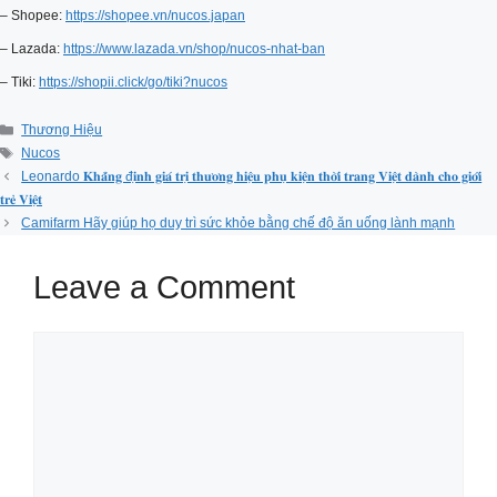
– Shopee:
https://shopee.vn/nucos.japan
– Lazada:
https://www.lazada.vn/shop/nucos-nhat-ban
– Tiki:
https://shopii.click/go/tiki?nucos
Categories
Thương Hiệu
Tags
Nucos
Leonardo 𝐊𝐡𝐚̆̉𝐧𝐠 đ𝐢̣𝐧𝐡 𝐠𝐢𝐚́ 𝐭𝐫𝐢̣ 𝐭𝐡𝐮̛𝐨̛𝐧𝐠 𝐡𝐢𝐞̣̂𝐮 𝐩𝐡𝐮̣ 𝐤𝐢𝐞̣̂𝐧 𝐭𝐡𝐨̛̀𝐢 𝐭𝐫𝐚𝐧𝐠 𝐕𝐢𝐞̣̂𝐭 𝐝𝐚̀𝐧𝐡 𝐜𝐡𝐨 𝐠𝐢𝐨̛́𝐢
𝐭𝐫𝐞̉ 𝐕𝐢𝐞̣̂𝐭
Camifarm Hãy giúp họ duy trì sức khỏe bằng chế độ ăn uống lành mạnh
Leave a Comment
Comment