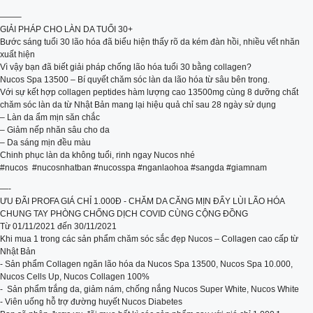
——–
GIẢI PHÁP CHO LÀN DA TUỔI 30+
Bước sáng tuổi 30 lão hóa đã biểu hiện thấy rõ da kém đàn hồi, nhiều vết nhăn
xuất hiện
Vì vậy bạn đã biết giải pháp chống lão hóa tuổi 30 bằng collagen?
Nucos Spa 13500 – Bí quyết chăm sóc làn da lão hóa từ sâu bên trong.
Với sự kết hợp collagen peptides hàm lượng cao 13500mg cùng 8 dưỡng chất
chăm sóc làn da từ Nhật Bản mang lại hiệu quả chỉ sau 28 ngày sử dụng
– Làn da ẩm mịn săn chắc
– Giảm nếp nhăn sâu cho da
– Da sáng mịn đều màu
Chinh phục làn da không tuổi, rinh ngay Nucos nhé
#nucos ‌ ‌#nucosnhatban #nucosspa #nganlaohoa #sangda #giamnam
‌—-
‌ƯU ĐÃI PROFA‌ ‌GIÁ‌ ‌CHỈ‌ ‌1.000Đ‌ ‌- CHĂM DA CĂNG MỊN ĐẨY LÙI LÃO HÓA
CHUNG‌ ‌TAY‌ ‌PHÒNG‌ ‌CHỐNG‌ ‌DỊCH‌ ‌COVID‌ ‌CÙNG‌ ‌CỘNG‌ ‌ĐỒNG‌ ‌
Từ‌ ‌01/11/2021‌ ‌đến‌ ‌30/11/2021‌
‌Khi‌ ‌mua‌ ‌1‌ ‌trong‌ ‌các‌ ‌sản‌ ‌phẩm‌ ‌chăm sóc sắc đẹp Nucos – Collagen cao cấp từ
Nhật Bản
-‌ Sản phẩm Collagen ngăn lão hóa da Nucos Spa 13500, Nucos Spa 10.000,
Nucos Cells Up, Nucos Collagen 100%
-‌ ‌ ‌Sản phẩm trắng da, giảm nám, chống nắng Nucos Super White, Nucos White
-‌ ‌Viên‌ ‌uống‌ hỗ trợ đường huyết Nucos Diabetes ‌