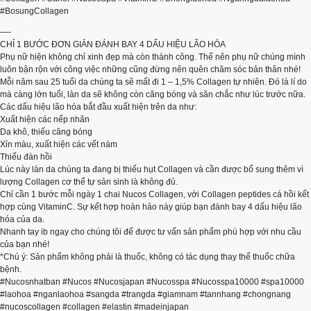
#BosungCollagen
‌—-
CHỈ 1 BƯỚC ĐƠN GIẢN ĐÁNH BAY 4 DẤU HIỆU LÃO HÓA
Phụ nữ hiện không chỉ xinh đẹp mà còn thành công. Thế nên phụ nữ chúng mình
luôn bận rộn với công việc những cũng đừng nên quên chăm sóc bản thân nhé!
Mỗi năm sau 25 tuổi da chúng ta sẽ mất đi 1 – 1,5% Collagen tự nhiên. Đó là lí do
mà càng lớn tuổi, làn da sẽ không còn căng bóng và săn chắc như lúc trước nữa.
Các dấu hiệu lão hóa bắt đầu xuất hiện trên da như:
Xuất hiện các nếp nhăn
Da khô, thiếu căng bóng
Xỉn màu, xuất hiện các vết nám
Thiếu đàn hồi
Lúc này làn da chúng ta đang bị thiếu hụt Collagen và cần được bổ sung thêm vì
lượng Collagen cơ thể tự sản sinh là không đủ.
Chỉ cần 1 bước mỗi ngày 1 chai Nucos Collagen, với Collagen peptides cá hồi kết
hợp cùng VitaminC. Sự kết hợp hoàn hảo này giúp bạn đánh bay 4 dấu hiệu lão
hóa của da.
Nhanh tay ib ngay cho chúng tôi để được tư vấn sản phẩm phù hợp với nhu cầu
của bạn nhé!
*Chú ý: Sản phẩm không phải là thuốc, không có tác dụng thay thế thuốc chữa
bệnh.
#Nucosnhatban #Nucos #Nucosjapan #Nucosspa #Nucosspa10000 #spa10000
#laohoa #nganlaohoa #sangda #trangda #giamnam #tannhang #chongnang
#nucoscollagen #collagen #elastin #madeinjapan