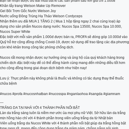
Bạn‌ ‌sẽ‌ ‌nhận‌ ‌được‌ ‌ưu‌ ‌đãi‌ ‌mua‌ ‌bất‌ ‌kì‌ ‌các‌ ‌sản‌ ‌phẩm‌ ‌sau‌ ‌với‌ ‌giá‌ ‌chỉ‌ ‌1.000đ‌ ‌
Khăn‌ ‌tẩy‌ ‌trang‌ ‌Welson‌ ‌Make‌ ‌Up‌ ‌Remover‌ ‌ ‌
Gel‌ ‌Bôi‌ ‌Trơn‌ ‌Gốc‌ ‌Nước‌ ‌Welson‌ ‌Joy‌ ‌
Nước‌ ‌uống‌ ‌Đông‌ ‌Trùng‌ ‌Hạ‌ ‌Thảo‌ ‌Welson‌ ‌Cordyceps‌ ‌
Nhận thêm ưu đãi MUA 1 TẶNG 2 ( Mua 1 hộp tặng ngay 2 chai cùng loại) áp
dụng cho sản phẩm Nucos dạng nước: Nucos Spa 13500, Nucos Spa 10.000,
Nucos Super White
Đặc‌ ‌biệt‌ ‌với‌ ‌mỗi‌ ‌sản‌ ‌phẩm‌ ‌1.000đ‌ ‌được‌ ‌bán‌ ‌ra,‌ ‌PROFA‌ ‌sẽ‌ ‌đóng‌ ‌góp‌ ‌10.000đ‌ ‌vào‌
‌Quỹ‌ ‌hỗ‌ ‌trợ‌ ‌cộng‌ ‌đồng‌ ‌chống‌ ‌Covid-19,‌ ‌được‌ ‌sử‌ ‌dụng‌ ‌để‌ ‌trao‌ ‌tặng‌ ‌các‌ ‌địa‌ ‌phương‌
‌còn‌ ‌khó‌ ‌khăn‌ ‌trong‌ ‌công‌ ‌tác‌ ‌phòng‌ ‌chống‌ ‌dịch.‌ ‌
Nucos ‌rất‌ ‌mong‌ ‌nhận‌ ‌được‌ ‌sự‌ ‌hưởng‌ ‌ứng‌ ‌và‌ ‌ủng‌ ‌hộ‌ ‌của‌ ‌quý‌ ‌khách‌ ‌hàng‌ ‌trong‌
‌chiến‌ ‌dịch‌ ‌đặc‌ ‌biệt‌ ‌này‌ ‌để‌ ‌có‌ ‌thể‌ ‌đồng‌ ‌hành‌ ‌cùng‌ ‌mang‌ ‌đến‌ ‌những‌ ‌điều‌ ‌tốt‌ ‌hơn‌
‌cho‌ ‌cộng‌ ‌đồng‌ ‌trong‌ ‌giai‌ ‌đoạn‌ ‌dịch‌ ‌bệnh‌ ‌như‌ ‌hiện‌ ‌nay!‌ ‌ ‌
Lưu‌ ‌ý:‌ ‌Thực‌ ‌phẩm‌ ‌này‌ ‌không‌ ‌phải‌ ‌là‌ ‌thuốc‌ ‌và‌ ‌không‌ ‌có‌ ‌tác‌ ‌dụng‌ ‌thay‌ ‌thế‌ ‌thuốc‌
‌chữa‌ ‌bệnh‌ ‌
#nucos ‌#profa‌ ‌#nucosnhatban #nucosspa #nganlaohoa #sangda #giamnam
‌—
TRẮNG DA TẠI NHÀ VỚI 4 THÀNH PHẦN NỔI BẬT
Làn da trắng sáng luôn là niềm mơ ước ủa mọi phụ nữ Việt. Sở hữu làn da trắng
mịn hồng hào chỉ với 4 thành phần trong viên uống trắng da từ Nhật bản
Viên uống trắng da Nucos White với 4 thành phần nổi bật giúp da trắng hồng bật
tone rạng rỡ, mang đến công dụng trắng da giảm nám, chống nắng nội sinh