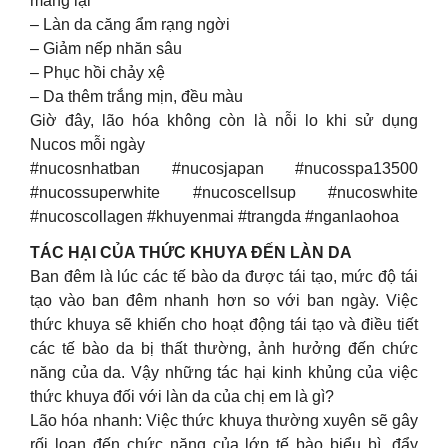
mang lại
– Làn da căng ẩm rạng ngời
– Giảm nếp nhăn sâu
– Phục hồi chảy xệ
– Da thêm trắng mịn, đều màu
Giờ đây, lão hóa không còn là nỗi lo khi sử dụng
Nucos mỗi ngày
#nucosnhatban #nucosjapan #nucosspa13500
#nucossuperwhite #nucoscellsup #nucoswhite
#nucoscollagen #khuyenmai #trangda #nganlaohoa
TÁC HẠI CỦA THỨC KHUYA ĐẾN LÀN DA
Ban đêm là lúc các tế bào da được tái tạo, mức độ tái
tạo vào ban đêm nhanh hơn so với ban ngày. Việc
thức khuya sẽ khiến cho hoạt động tái tạo và điều tiết
các tế bào da bị thất thường, ảnh hưởng đến chức
năng của da. Vậy những tác hại kinh khủng của việc
thức khuya đối với làn da của chị em là gì?
Lão hóa nhanh: Việc thức khuya thường xuyên sẽ gây
rối loạn đến chức năng của lớp tế bào biểu bì, đẩy