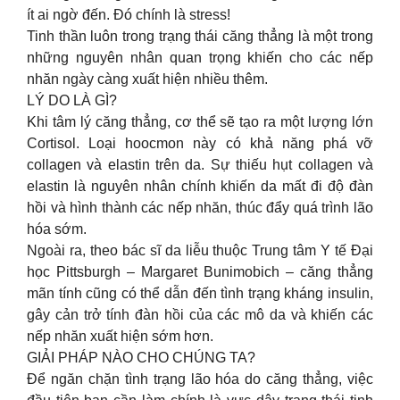
ít ai ngờ đến. Đó chính là stress!
Tinh thần luôn trong trạng thái căng thẳng là một trong
những nguyên nhân quan trọng khiến cho các nếp
nhăn ngày càng xuất hiện nhiều thêm.
LÝ DO LÀ GÌ?
Khi tâm lý căng thẳng, cơ thể sẽ tạo ra một lượng lớn
Cortisol. Loại hoocmon này có khả năng phá vỡ
collagen và elastin trên da. Sự thiếu hụt collagen và
elastin là nguyên nhân chính khiến da mất đi độ đàn
hồi và hình thành các nếp nhăn, thúc đẩy quá trình lão
hóa sớm.
Ngoài ra, theo bác sĩ da liễu thuộc Trung tâm Y tế Đại
học Pittsburgh – Margaret Bunimobich – căng thẳng
mãn tính cũng có thể dẫn đến tình trạng kháng insulin,
gây cản trở tính đàn hồi của các mô da và khiến các
nếp nhăn xuất hiện sớm hơn.
GIẢI PHÁP NÀO CHO CHÚNG TA?
Để ngăn chặn tình trạng lão hóa do căng thẳng, việc