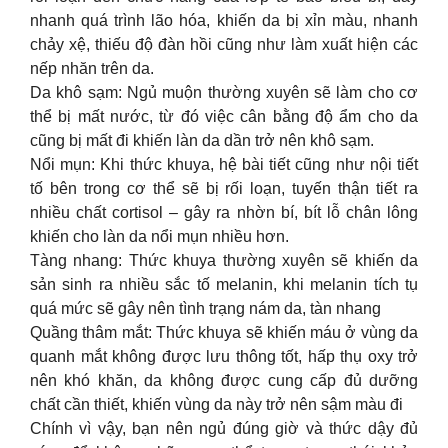
nhanh quá trình lão hóa, khiến da bị xỉn màu, nhanh
chảy xệ, thiếu độ đàn hồi cũng như làm xuất hiện các
nếp nhăn trên da.
Da khô sạm: Ngủ muộn thường xuyên sẽ làm cho cơ
thể bị mất nước, từ đó việc cân bằng độ ẩm cho da
cũng bị mất đi khiến làn da dần trở nên khô sạm.
Nổi mụn: Khi thức khuya, hệ bài tiết cũng như nội tiết
tố bên trong cơ thể sẽ bị rối loạn, tuyến thận tiết ra
nhiều chất cortisol – gây ra nhờn bí, bít lỗ chân lông
khiến cho làn da nổi mụn nhiều hơn.
Tàng nhang: Thức khuya thường xuyên sẽ khiến da
sản sinh ra nhiều sắc tố melanin, khi melanin tích tụ
quá mức sẽ gây nên tình trạng nám da, tàn nhang
Quầng thâm mắt: Thức khuya sẽ khiến máu ở vùng da
quanh mắt không được lưu thông tốt, hấp thụ oxy trở
nên khó khăn, da không được cung cấp đủ dưỡng
chất cần thiết, khiến vùng da này trở nên sậm màu đi
Chính vì vậy, bạn nên ngủ đúng giờ và thức dậy đủ