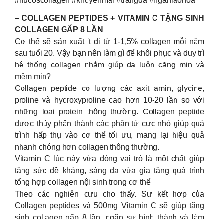
#nucoscollagen #khuyenmai #trangda #nganlaohoa
– COLLAGEN PEPTIDES + VITAMIN C TẶNG SINH
COLLAGEN GẤP 8 LẦN
Cơ thể sẽ sản xuất ít đi từ 1-1,5% collagen mỗi năm
sau tuổi 20. Vậy bạn nên làm gì để khôi phục và duy trì
hệ thống collagen nhằm giúp da luôn căng mịn và
mềm mịn?
Collagen peptide có lượng các axit amin, glycine,
proline và hydroxyproline cao hơn 10-20 lần so với
những loại protein thông thường. Collagen peptide
được thủy phân thành các phân tử cực nhỏ giúp quá
trình hấp thụ vào cơ thể tối ưu, mang lại hiệu quả
nhanh chóng hơn collagen thông thường.
Vitamin C lúc này vừa đóng vai trò là một chất giúp
tăng sức đề kháng, sáng da vừa gia tăng quá trình
tổng hợp collagen nội sinh trong cơ thể
Theo các nghiên cưu cho thấy, Sự kết hợp của
Collagen peptides và 500mg Vitamin C sẽ giúp tăng
sinh collagen gấp 8 lần, ngăn sự hình thành và làm