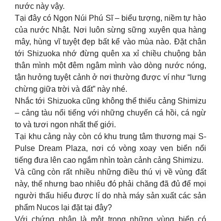
nước này vậy.
Tại đây có Ngọn Núi Phú Sĩ – biểu tượng, niềm tự hào
của nước Nhật. Nơi luôn sừng sững xuyên qua hàng
mây, hùng vĩ tuyệt đẹp bất kể vào mùa nào. Đặt chân
tới Shizuoka nhớ đừng quên xa xỉ chiều chuộng bản
thân mình một đêm ngâm mình vào dòng nước nóng,
tận hưởng tuyệt cảnh ở nơi thường được ví như “lưng
chừng giữa trời và đất” này nhé.
Nhắc tới Shizuoka cũng không thể thiếu cảng Shimizu
– cảng tàu nổi tiếng với những chuyến cá hồi, cá ngừ
to và tươi ngon nhất thế giới.
Tại khu cảng này còn có khu trung tâm thương mại S-
Pulse Dream Plaza, nơi có vòng xoay ven biển nổi
tiếng đưa lên cao ngắm nhìn toàn cảnh cảng Shimizu.
Và cũng còn rất nhiều những điều thú vị về vùng đất
này, thế nhưng bao nhiêu đó phải chăng đã đủ để mọi
người thấu hiểu được lí do nhà máy sản xuất các sản
phẩm Nucos lại đặt tại đây?
Với chứng nhận là một trong những vùng biển có