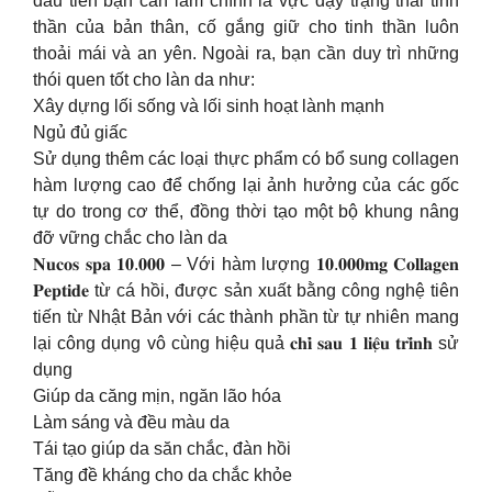
đầu tiên bạn cần làm chính là vực dậy trạng thái tinh
thần của bản thân, cố gắng giữ cho tinh thần luôn
thoải mái và an yên. Ngoài ra, bạn cần duy trì những
thói quen tốt cho làn da như:
Xây dựng lối sống và lối sinh hoạt lành mạnh
Ngủ đủ giấc
Sử dụng thêm các loại thực phẩm có bổ sung collagen
hàm lượng cao để chống lại ảnh hưởng của các gốc
tự do trong cơ thể, đồng thời tạo một bộ khung nâng
đỡ vững chắc cho làn da
𝐍𝐮𝐜𝐨𝐬 𝐬𝐩𝐚 𝟏𝟎.𝟎𝟎𝟎 – Với hàm lượng 𝟏𝟎.𝟎𝟎𝟎𝐦𝐠 𝐂𝐨𝐥𝐥𝐚𝐠𝐞𝐧
𝐏𝐞𝐩𝐭𝐢𝐝𝐞 từ cá hồi, được sản xuất bằng công nghệ tiên
tiến từ Nhật Bản với các thành phần từ tự nhiên mang
lại công dụng vô cùng hiệu quả 𝐜𝐡𝐢̉ 𝐬𝐚𝐮 𝟏 𝐥𝐢𝐞̣̂𝐮 𝐭𝐫𝐢̀𝐧𝐡 sử
dụng
Giúp da căng mịn, ngăn lão hóa
Làm sáng và đều màu da
Tái tạo giúp da săn chắc, đàn hồi
Tăng đề kháng cho da chắc khỏe