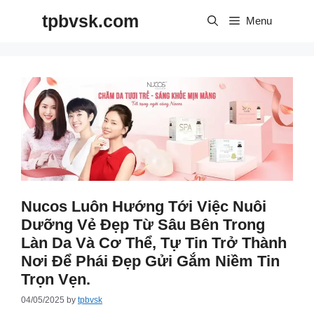
Skip
tpbvsk.com
to
Menu
content
Nucos Luôn Hướng Tới Việc Nuôi
Dưỡng Vẻ Đẹp Từ Sâu Bên Trong
Làn Da Và Cơ Thể, Tự Tin Trở Thành
Nơi Để Phái Đẹp Gửi Gắm Niềm Tin
Trọn Vẹn.
04/05/2025
by
tpbvsk