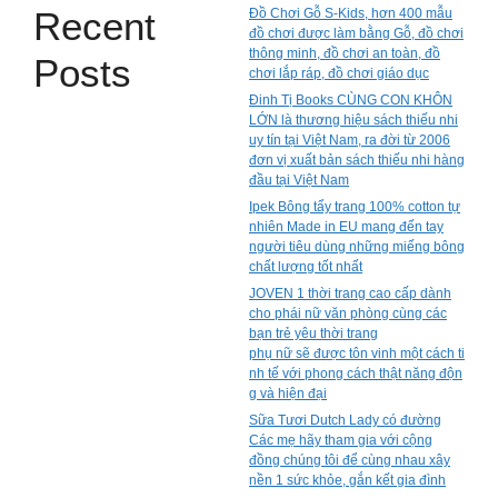
Recent
Đồ Chơi Gỗ S-Kids, hơn 400 mẫu
đồ chơi được làm bằng Gỗ, đồ chơi
thông minh, đồ chơi an toàn, đồ
Posts
chơi lắp ráp, đồ chơi giáo dục
Đinh Tị Books CÙNG CON KHÔN
LỚN là thương hiệu sách thiếu nhi
uy tín tại Việt Nam, ra đời từ 2006
đơn vị xuất bản sách thiếu nhi hàng
đầu tại Việt Nam
Ipek Bông tẩy trang 100% cotton tự
nhiên Made in EU mang đến tay
người tiêu dùng những miếng bông
chất lượng tốt nhất
JOVEN 1 thời trang cao cấp dành
cho phái nữ văn phòng cùng các
bạn trẻ yêu thời trang
phụ nữ sẽ được tôn vinh một cách ti
nh tế với phong cách thật năng độn
g và hiện đại
Sữa Tươi Dutch Lady có đường
Các mẹ hãy tham gia với cộng
đồng chúng tôi để cùng nhau xây
nền 1 sức khỏe, gắn kết gia đình