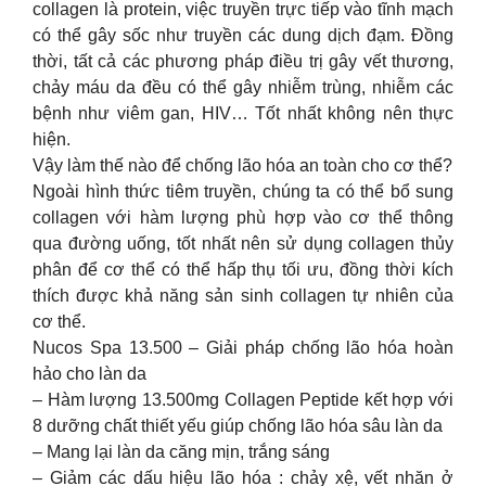
collagen là protein, việc truyền trực tiếp vào tĩnh mạch
có thể gây sốc như truyền các dung dịch đạm. Đồng
thời, tất cả các phương pháp điều trị gây vết thương,
chảy máu da đều có thể gây nhiễm trùng, nhiễm các
bệnh như viêm gan, HIV… Tốt nhất không nên thực
hiện.
Vậy làm thế nào để chống lão hóa an toàn cho cơ thể?
Ngoài hình thức tiêm truyền, chúng ta có thể bổ sung
collagen với hàm lượng phù hợp vào cơ thể thông
qua đường uống, tốt nhất nên sử dụng collagen thủy
phân để cơ thể có thể hấp thụ tối ưu, đồng thời kích
thích được khả năng sản sinh collagen tự nhiên của
cơ thể.
Nucos Spa 13.500 – Giải pháp chống lão hóa hoàn
hảo cho làn da
– Hàm lượng 13.500mg Collagen Peptide kết hợp với
8 dưỡng chất thiết yếu giúp chống lão hóa sâu làn da
– Mang lại làn da căng mịn, trắng sáng
– Giảm các dấu hiệu lão hóa : chảy xệ, vết nhăn ở