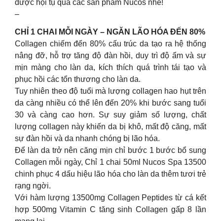
được hội tụ qua các sản phẩm Nucos nhé!
–
CHỈ 1 CHAI MỖI NGÀY – NGĂN LÃO HÓA ĐẾN 80%
Collagen chiếm đến 80% cấu trúc da tạo ra hệ thống
nâng đỡ, hỗ trợ tăng độ đàn hồi, duy trì độ ẩm và sự
mịn màng cho làn da, kích thích quá trình tái tạo và
phục hồi các tổn thương cho làn da.
Tuy nhiên theo độ tuổi mà lượng collagen hao hụt trên
da càng nhiều có thể lên đến 20% khi bước sang tuổi
30 và càng cao hơn. Sự suy giảm số lượng, chất
lượng collagen này khiến da bị khô, mất độ căng, mất
sự đàn hồi và da nhanh chóng bị lão hóa.
Để làn da trở nên căng mịn chỉ bước 1 bước bổ sung
Collagen mỗi ngày, Chỉ 1 chai 50ml Nucos Spa 13500
chinh phục 4 dấu hiệu lão hóa cho làn da thêm tươi trẻ
rạng ngời.
Với hàm lượng 13500mg Collagen Peptides từ cá kết
hợp 500mg Vitamin C tăng sinh Collagen gấp 8 lần