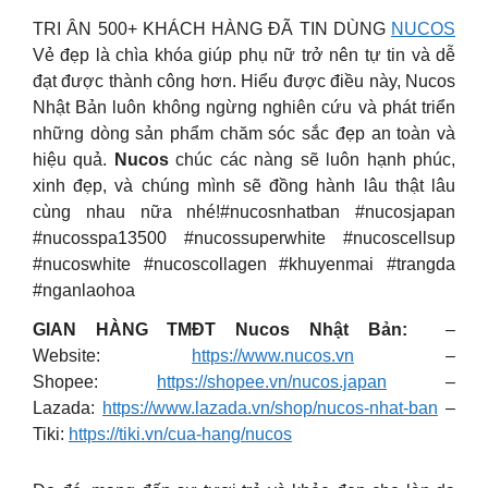
TRI ÂN 500+ KHÁCH HÀNG ĐÃ TIN DÙNG
NUCOS
Vẻ đẹp là chìa khóa giúp phụ nữ trở nên tự tin và dễ
đạt được thành công hơn. Hiểu được điều này, Nucos
Nhật Bản luôn không ngừng nghiên cứu và phát triển
những dòng sản phẩm chăm sóc sắc đẹp an toàn và
hiệu quả.
Nucos
chúc các nàng sẽ luôn hạnh phúc,
xinh đẹp, và chúng mình sẽ đồng hành lâu thật lâu
cùng nhau nữa nhé!#nucosnhatban #nucosjapan
#nucosspa13500 #nucossuperwhite #nucoscellsup
#nucoswhite #nucoscollagen #khuyenmai #trangda
#nganlaohoa
GIAN HÀNG TMĐT Nucos Nhật Bản:
–
Website:
https://www.nucos.vn
–
Shopee:
https://shopee.vn/nucos.japan
–
Lazada:
https://www.lazada.vn/shop/nucos-nhat-ban
–
Tiki:
https://tiki.vn/cua-hang/nucos