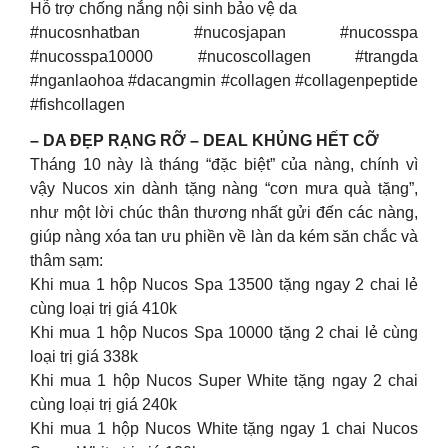
Hỗ trợ chống nắng nội sinh bảo vệ da
#nucosnhatban #nucosjapan #nucosspa
#nucosspa10000 #nucoscollagen #trangda
#nganlaohoa #dacangmin #collagen #collagenpeptide
#fishcollagen
– DA ĐẸP RẠNG RỠ – DEAL KHỦNG HẾT CỠ
Tháng 10 này là tháng “đặc biệt” của nàng, chính vì
vậy Nucos xin dành tặng nàng “cơn mưa quà tặng”,
như một lời chúc thân thương nhất gửi đến các nàng,
giúp nàng xóa tan ưu phiền về làn da kém săn chắc và
thâm sạm:
Khi mua 1 hộp Nucos Spa 13500 tặng ngay 2 chai lẻ
cùng loại trị giá 410k
Khi mua 1 hộp Nucos Spa 10000 tặng 2 chai lẻ cùng
loại trị giá 338k
Khi mua 1 hộp Nucos Super White tặng ngay 2 chai
cùng loại trị giá 240k
Khi mua 1 hộp Nucos White tặng ngay 1 chai Nucos