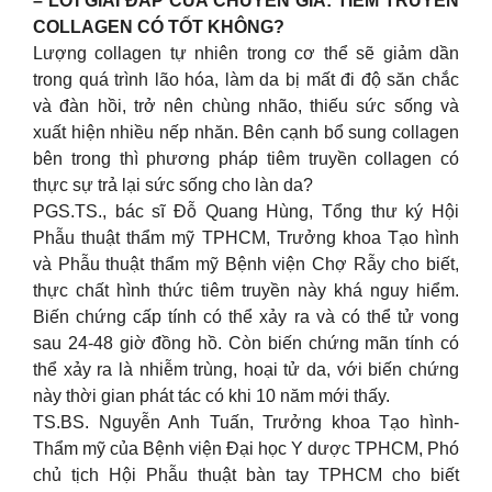
– LỜI GIẢI ĐÁP CỦA CHUYÊN GIA: TIÊM TRUYỀN
COLLAGEN CÓ TỐT KHÔNG?
Lượng collagen tự nhiên trong cơ thể sẽ giảm dần
trong quá trình lão hóa, làm da bị mất đi độ săn chắc
và đàn hồi, trở nên chùng nhão, thiếu sức sống và
xuất hiện nhiều nếp nhăn. Bên cạnh bổ sung collagen
bên trong thì phương pháp tiêm truyền collagen có
thực sự trả lại sức sống cho làn da?
PGS.TS., bác sĩ Đỗ Quang Hùng, Tổng thư ký Hội
Phẫu thuật thẩm mỹ TPHCM, Trưởng khoa Tạo hình
và Phẫu thuật thẩm mỹ Bệnh viện Chợ Rẫy cho biết,
thực chất hình thức tiêm truyền này khá nguy hiểm.
Biến chứng cấp tính có thể xảy ra và có thể tử vong
sau 24-48 giờ đồng hồ. Còn biến chứng mãn tính có
thể xảy ra là nhiễm trùng, hoại tử da, với biến chứng
này thời gian phát tác có khi 10 năm mới thấy.
TS.BS. Nguyễn Anh Tuấn, Trưởng khoa Tạo hình-
Thẩm mỹ của Bệnh viện Đại học Y dược TPHCM, Phó
chủ tịch Hội Phẫu thuật bàn tay TPHCM cho biết