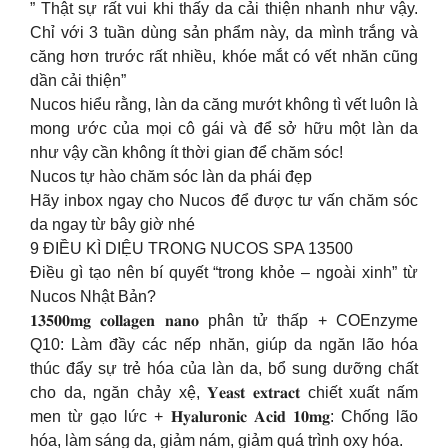
” Thật sự rất vui khi thấy da cải thiện nhanh như vậy.
Chỉ với 3 tuần dùng sản phẩm này, da mình trắng và
căng hơn trước rất nhiều, khóe mắt có vết nhăn cũng
dần cải thiện”
Nucos hiểu rằng, làn da căng mướt không tì vết luôn là
mong ước của mọi cô gái và để sở hữu một làn da
như vậy cần không ít thời gian để chăm sóc!
Nucos tự hào chăm sóc làn da phái đẹp
Hãy inbox ngay cho Nucos để được tư vấn chăm sóc
da ngay từ bây giờ nhé
9 ĐIỀU KÌ DIỆU TRONG NUCOS SPA 13500
Điều gì tạo nên bí quyết “trong khỏe – ngoài xinh” từ
Nucos Nhật Bản?
𝟏𝟑𝟓𝟎𝟎𝐦𝐠 𝐜𝐨𝐥𝐥𝐚𝐠𝐞𝐧 𝐧𝐚𝐧𝐨 phân tử thấp + COEnzyme
Q10: Làm đầy các nếp nhăn, giúp da ngăn lão hóa
thúc đẩy sự trẻ hóa của làn da, bổ sung dưỡng chất
cho da, ngăn chảy xệ, 𝐘𝐞𝐚𝐬𝐭 𝐞𝐱𝐭𝐫𝐚𝐜𝐭 chiết xuất nấm
men từ gạo lức + 𝐇𝐲𝐚𝐥𝐮𝐫𝐨𝐧𝐢𝐜 𝐀𝐜𝐢𝐝 𝟏𝟎𝐦𝐠: Chống lão
hóa, làm sáng da, giảm nám, giảm quá trình oxy hóa.