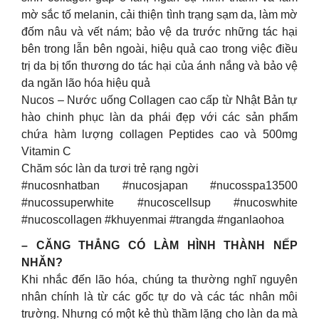
mờ sắc tố melanin, cải thiện tình trạng sạm da, làm mờ
đốm nâu và vết nám; bảo vệ da trước những tác hại
bên trong lẫn bên ngoài, hiệu quả cao trong việc điều
trị da bị tổn thương do tác hại của ánh nắng và bảo vệ
da ngăn lão hóa hiệu quả
Nucos – Nước uống Collagen cao cấp từ Nhật Bản tự
hào chinh phục làn da phái đẹp với các sản phẩm
chứa hàm lượng collagen Peptides cao và 500mg
Vitamin C
Chăm sóc làn da tươi trẻ rạng ngời
#nucosnhatban #nucosjapan #nucosspa13500
#nucossuperwhite #nucoscellsup #nucoswhite
#nucoscollagen #khuyenmai #trangda #nganlaohoa
– CĂNG THẲNG CÓ LÀM HÌNH THÀNH NẾP
NHĂN?
Khi nhắc đến lão hóa, chúng ta thường nghĩ nguyên
nhân chính là từ các gốc tự do và các tác nhân môi
trường. Nhưng có một kẻ thù thầm lặng cho làn da mà