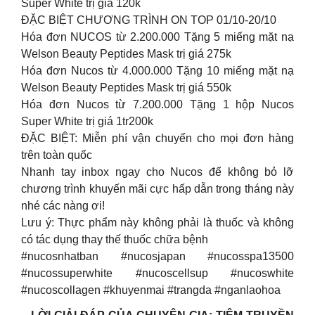
Super White trị giá 120k
ĐẶC BIỆT CHƯƠNG TRÌNH ON TOP 01/10-20/10
Hóa đơn NUCOS từ 2.200.000 Tặng 5 miếng mặt nạ
Welson Beauty Peptides Mask trị giá 275k
Hóa đơn Nucos từ 4.000.000 Tặng 10 miếng mặt nạ
Welson Beauty Peptides Mask trị giá 550k
Hóa đơn Nucos từ 7.200.000 Tặng 1 hộp Nucos
Super White trị giá 1tr200k
ĐẶC BIỆT: Miễn phí vận chuyển cho mọi đơn hàng
trên toàn quốc
Nhanh tay inbox ngay cho Nucos để không bỏ lỡ
chương trình khuyến mãi cực hấp dẫn trong tháng này
nhé các nàng ơi!
Lưu ý: Thực phẩm này không phải là thuốc và không
có tác dụng thay thế thuốc chữa bệnh
#nucosnhatban #nucosjapan #nucosspa13500
#nucossuperwhite #nucoscellsup #nucoswhite
#nucoscollagen #khuyenmai #trangda #nganlaohoa