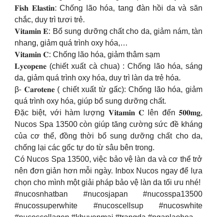
𝐅𝐢𝐬𝐡 𝐄𝐥𝐚𝐬𝐭𝐢𝐧: Chống lão hóa, tang đàn hồi da và săn
chắc, duy trì tươi trẻ.
𝐕𝐢𝐭𝐚𝐦𝐢𝐧 𝐄: Bổ sung dưỡng chất cho da, giảm nám, tàn
nhang, giảm quá trình oxy hóa,…
𝐕𝐢𝐭𝐚𝐦𝐢𝐧 𝐂: Chống lão hóa, giảm thâm sạm
𝐋𝐲𝐜𝐨𝐩𝐞𝐧𝐞 (chiết xuất cà chua) : Chống lão hóa, sáng
da, giảm quá trình oxy hóa, duy trì làn da trẻ hóa.
β- 𝐂𝐚𝐫𝐨𝐭𝐞𝐧𝐞 ( chiết xuất từ gấc): Chống lão hóa, giảm
quá trình oxy hóa, giúp bổ sung dưỡng chất.
Đặc biệt, với hàm lượng 𝐕𝐢𝐭𝐚𝐦𝐢𝐧 𝐂 lên đến 𝟓𝟎𝟎𝐦𝐠,
Nucos Spa 13500 còn giúp tăng cường sức đề kháng
của cơ thể, đồng thời bổ sung dưỡng chất cho da,
chống lại các gốc tự do từ sâu bên trong.
Có Nucos Spa 13500, việc bảo vệ làn da và cơ thể trở
nên đơn giản hơn mỗi ngày. Inbox Nucos ngay để lựa
chọn cho mình một giải pháp bảo vệ làn da tối ưu nhé!
#nucosnhatban #nucosjapan #nucosspa13500
#nucossuperwhite #nucoscellsup #nucoswhite