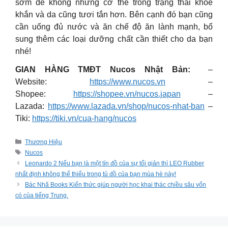
sớm để không những cơ thể trong trạng thái khỏe
khắn và da cũng tươi tắn hơn. Bên cạnh đó bạn cũng
cần uống đủ nước và ăn chế độ ăn lành mạnh, bổ
sung thêm các loại dưỡng chất cần thiết cho da bạn
nhé!
GIAN HÀNG TMĐT Nucos Nhật Bản:
–
Website:
https://www.nucos.vn
–
Shopee:
https://shopee.vn/nucos.japan
–
Lazada:
https://www.lazada.vn/shop/nucos-nhat-ban
–
Tiki:
https://tiki.vn/cua-hang/nucos
Categories
Thương Hiệu
Tags
Nucos
Leonardo 2 Nếu bạn là một tín đồ của sự tối giản thì LEO Rubber
nhất định không thể thiếu trong tủ đồ của bạn mùa hè này!
Bác Nhã Books Kiến thức giúp người học khai thác chiều sâu vốn
có của tiếng Trung.