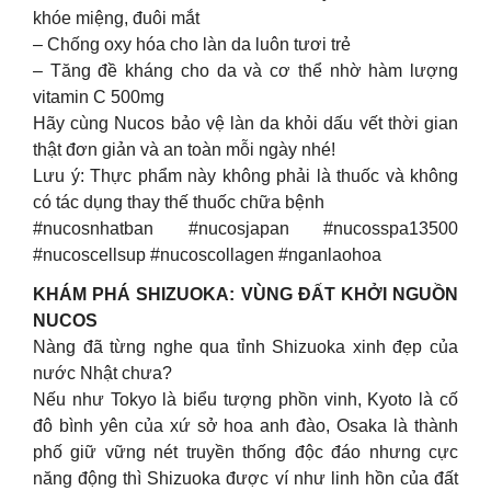
khóe miệng, đuôi mắt
– Chống oxy hóa cho làn da luôn tươi trẻ
– Tăng đề kháng cho da và cơ thể nhờ hàm lượng
vitamin C 500mg
Hãy cùng Nucos bảo vệ làn da khỏi dấu vết thời gian
thật đơn giản và an toàn mỗi ngày nhé!
Lưu ý: Thực phẩm này không phải là thuốc và không
có tác dụng thay thế thuốc chữa bệnh
#nucosnhatban #nucosjapan #nucosspa13500
#nucoscellsup #nucoscollagen #nganlaohoa
KHÁM PHÁ SHIZUOKA: VÙNG ĐẤT KHỞI NGUỒN
NUCOS
Nàng đã từng nghe qua tỉnh Shizuoka xinh đẹp của
nước Nhật chưa?
Nếu như Tokyo là biểu tượng phồn vinh, Kyoto là cố
đô bình yên của xứ sở hoa anh đào, Osaka là thành
phố giữ vững nét truyền thống độc đáo nhưng cực
năng động thì Shizuoka được ví như linh hồn của đất