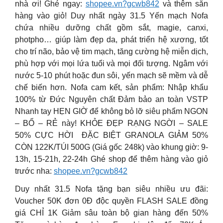
nhà ơi! Ghé ngay:
shopee.vn?gcwb842
và thêm sẵn
hàng vào giỏ! Duy nhất ngày 31.5 Yến mạch Nofa
chứa nhiều dưỡng chất gồm sắt, magie, canxi,
photpho… giúp làm đẹp da, phát triển hệ xương, tốt
cho trí não, bảo vệ tim mạch, tăng cường hệ miễn dịch,
phù hợp với mọi lứa tuổi và mọi đối tượng. Ngâm với
nước 5-10 phút hoặc đun sôi, yến mạch sẽ mềm và dễ
chế biến hơn. Nofa cam kết, sản phẩm: Nhập khẩu
100% từ Đức Nguyên chất Đảm bảo an toàn VSTP
Nhanh tay HẸN GIỜ để không bỏ lỡ siêu phẩm NGON
– BỔ – RẺ này! ️KHỎE ĐẸP RẠNG NGỜI – SALE
50% CỰC HỜI ️ ĐẶC BIỆT GRANOLA GIẢM 50%
CÒN 122K/TÚI 500G (Giá gốc 248k) vào khung giờ: 9-
13h, 15-21h, 22-24h Ghé shop để thêm hàng vào giỏ
trước nha:
shopee.vn?gcwb842
Duy nhất 31.5 Nofa tặng bạn siêu nhiều ưu đãi:
Voucher 50K đơn 0Đ độc quyền FLASH SALE đồng
giá CHỈ 1K Giảm sâu toàn bộ gian hàng đến 50%