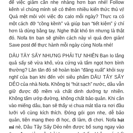
để việc giảm cân nhẹ nhàng hơn bạn nhé! Follow
kênh vì chúng mình sẽ có thêm nhiều kiến thức thú vị!
Quá mệt mỏi với việc đo calo mỗi ngày? Thực ra có
một cách đỡ “cồng kềnh” và giúp bạn “tiết kiệm” ý chí
hơn là dùng bằng tay. Nghe thật khó tin nhưng là thật
đó. Nofa tin bạn sẽ ghiền cách này vì quá đơn giản!
Save post để thực hành mỗi ngày cùng Nofa nhé!
DÂU TÂY SẤY NHƯNG PHẢI TỰ NHIÊN Bạn lo lắng
quả sấy sẽ vừa khô, vừa cứng và tẩm ngọt hơn bình
thường? Lăn tăn đó sẽ hoàn toàn “đăng xuất” khỏi suy
nghĩ của bạn khi đến với siêu phẩm DÂU TÂY SẤY
DẺO của nhà Nofa. Không bị “hút sạch” nước, dâu vẫn
giữ được độ mềm và chất dinh dưỡng tự nhiên.
Không tẩm ướp đường, không chất bảo quản. Khi cắn
vào miếng dâu, bạn sẽ thấy vị chua mát tỏa ra nơi đầu
lưỡi vô cùng kích thích. Đóng gói gọn nhẹ, dễ bảo
quản, tiện mang theo đi học, đi làm, đi chơi. Nofa 𝐛𝐚̣̂𝐭
𝐦𝐢́ nè, Dâu Tây Sấy Dẻo nên được bổ sung ngay vào