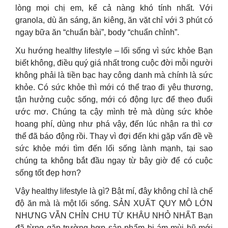
lòng mọi chị em, kể cả nàng khó tính nhất. Với
granola, dù ăn sáng, ăn kiêng, ăn vặt chỉ với 3 phút có
ngay bữa ăn “chuẩn bài”, body “chuẩn chỉnh”.
Xu hướng healthy lifestyle – lối sống vì sức khỏe Bạn
biết không, điều quý giá nhất trong cuộc đời mỗi người
không phải là tiền bạc hay công danh mà chính là sức
khỏe. Có sức khỏe thì mới có thể trao đi yêu thương,
tận hưởng cuộc sống, mới có động lực để theo đuổi
ước mơ. Chúng ta cậy mình trẻ mà dùng sức khỏe
hoang phí, dùng như phá vậy, đến lúc nhận ra thì cơ
thể đã báo động rồi. Thay vì đợi đến khi gặp vấn đề về
sức khỏe mới tìm đến lối sống lành mạnh, tại sao
chúng ta không bắt đầu ngay từ bây giờ để có cuộc
sống tốt đẹp hơn?
Vậy healthy lifestyle là gì? Bật mí, đây không chỉ là chế
độ ăn mà là một lối sống. SẢN XUẤT QUY MÔ LỚN
NHƯNG VẪN CHỈN CHU TỪ KHÂU NHỎ NHẤT Bạn
đã từng gặp trường hợp sản phẩm bị ám mùi hũ mới