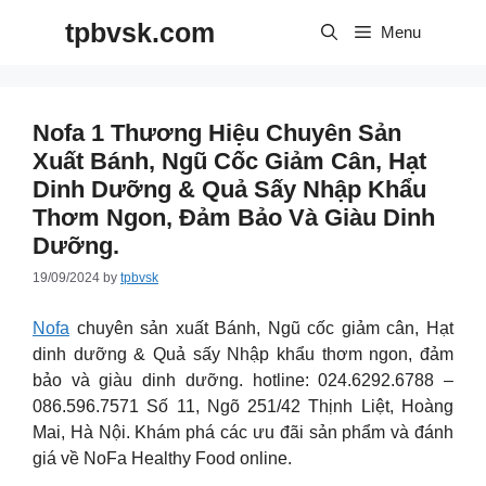
Skip
tpbvsk.com
to
Menu
content
Nofa 1 Thương Hiệu Chuyên Sản
Xuất Bánh, Ngũ Cốc Giảm Cân, Hạt
Dinh Dưỡng & Quả Sấy Nhập Khẩu
Thơm Ngon, Đảm Bảo Và Giàu Dinh
Dưỡng.
19/09/2024
by
tpbvsk
Nofa
chuyên sản xuất Bánh, Ngũ cốc giảm cân, Hạt
dinh dưỡng & Quả sấy Nhập khẩu thơm ngon, đảm
bảo và giàu dinh dưỡng. hotline: 024.6292.6788 –
086.596.7571 Số 11, Ngõ 251/42 Thịnh Liệt, Hoàng
Mai, Hà Nội. Khám phá các ưu đãi sản phẩm và đánh
giá về NoFa Healthy Food online.