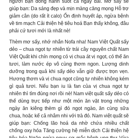
người bạn đồng hành suốt cả ngày dài. Mơ sấy sẽ
giúp bạn: Da sáng đẹp và mịn màng căng mọng Hỗ trợ
giảm cân (do rất ít calo) Ổn định huyết áp, ngừa bệnh
về tim mạch Cải thiện hệ tiêu hoá Bạn thấy không, đâu
phải cứ tươi mới là nhất nè!
Thèm mơ sấy, nhớ nhắn Nofa nha! Nam Việt Quất sấy
dẻo – chua ngọt tự nhiên từ trái cây nguyên chất Nam
Việt Quất khi chín mọng có vị chua át vị ngọt, có thể ăn
tươi, làm nước ép vô cùng thơm ngon. Lượng dinh
dưỡng trong quả khi sấy dẻo vẫn giữ được trọn vẹn.
Hương thơm và vị chua ngọt cũng tự nhiên không kém
gì quả tươi. Nếu bạn iu là fan của vị chua ngọt tự
nhiên thì tìm đúng nơi rồi nè! Nam việt quất sấy dẻo có
thể dùng trực tiếp như một món ăn vặt trong những
ngày ăn kiêng thèm gì đó ngọt ngào, ăn cùng sữa
chua, hoặc kể cả nhâm nhi với trà đó. Nam việt quất sẽ
giúp bạn: Chống lão hoá da nhờ chứa nhiều chất
chống oxy hóa Tăng cường hệ miễn dịch Cải thiện hệ
tiêu hóa Ngăn ngừa nguy cơ mắc bệnh ung thư Vừa