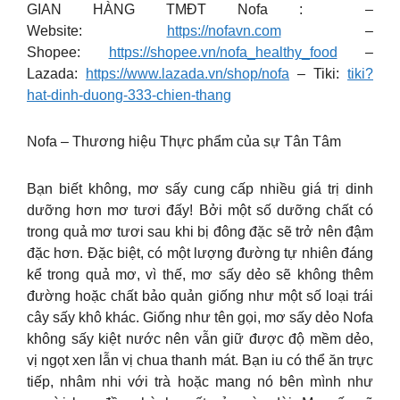
GIAN HÀNG TMĐT Nofa : –
Website:
https://nofavn.com
–
Shopee:
https://shopee.vn/nofa_healthy_food
–
Lazada:
https://www.lazada.vn/shop/nofa
– Tiki:
tiki?
hat-dinh-duong-333-chien-thang
Nofa – Thương hiệu Thực phẩm của sự Tân Tâm
Bạn biết không, mơ sấy cung cấp nhiều giá trị dinh
dưỡng hơn mơ tươi đấy! Bởi một số dưỡng chất có
trong quả mơ tươi sau khi bị đông đặc sẽ trở nên đậm
đặc hơn. Đặc biệt, có một lượng đường tự nhiên đáng
kể trong quả mơ, vì thế, mơ sấy dẻo sẽ không thêm
đường hoặc chất bảo quản giống như một số loại trái
cây sấy khô khác. Giống như tên gọi, mơ sấy dẻo Nofa
không sấy kiệt nước nên vẫn giữ được độ mềm dẻo,
vị ngọt xen lẫn vị chua thanh mát. Bạn iu có thể ăn trực
tiếp, nhâm nhi với trà hoặc mang nó bên mình như