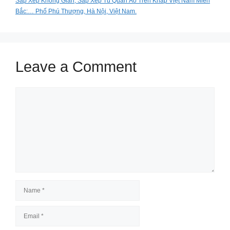
Sắp Xếp Không Gian, Sắp Xếp Tủ Quần Áo Trên Khắp Việt Nam Miền
Bắc:… Phố Phú Thượng, Hà Nội, Việt Nam.
Leave a Comment
Comment
Name
Email