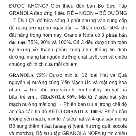
ĐƯỢC KHÔNG? Giới thiệu đến bạn Bộ Sưu Tập
GRANOLA đáp ứng 4 tiêu RẺ – NGON – BỔ DƯỠNG
– TIỆN LỢI, để bữa sáng 3 phút nhưng vẫn cung cấp
đủ năng lượng cho ngày dài. → Nhận ưu đãi 50% khi
đặt hàng trong hôm nay. Granola Nofa có 𝟑 𝐩𝐡𝐢𝐞̂𝐧 𝐛𝐚̉𝐧
đ𝐚̣̆𝐜 𝐛𝐢𝐞̣̂𝐭: 75%, 90% và 100%. Cả 3 đều được tính toán
kỹ lưỡng về thành phần cũng như thông tin dinh
dưỡng, mang lại nguồn dưỡng chất tuyệt vời và chiều
chuộng sở thích của mỗi chị em.
𝐆𝐑𝐀𝐍𝐎𝐋𝐀 𝟕𝟓%: Được mix từ 12 loại Hạt và Quả
nguyên vị nướng cùng Yến Mạch Úc và mật ong hoa
nhãn. → Rất phù hợp với chị em healthy, ăn vặt, bà
bầu, trẻ em… 𝐆𝐑𝐀𝐍𝐎𝐋𝐀 𝟗𝟎%: Mix từ 7 siêu hạt, yến
mạch nướng mật ong → Phiên bản ưu ái trong chế độ
ăn của các tín đồ KETO 𝐆𝐑𝐀𝐍𝐎𝐋𝐀 𝟏𝟎𝟎%: Phiên bản
không yến mạch, mix từ 7 siêu hạt và 4 quả sấy mọng
Bổ sung thêm 𝟒 𝐥𝐨𝐚̣𝐢 𝐡𝐮̛𝐨̛𝐧𝐠 𝐯𝐢̣ (vani, hương quế, socola
và matcha), Bộ sưu tập GRANOLA NOFA tự tin chiều