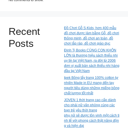
No comments to show.
Recent
Đồ Chơi Gỗ S-Kids, hơn 400 mẫu
đồ chơi được làm bằng Gỗ, đồ chơi
thông minh, đồ chơi an toàn, đồ
Posts
chơi lắp ráp, đồ chơi giáo dục
Đinh Tị Books CÙNG CON KHÔN
LỚN là thương hiệu sách thiếu nhi
uy tín tại Việt Nam, ra đời từ 2006
đơn vị xuất bản sách thiếu nhi hàng
đầu tại Việt Nam
Ipek Bông tẩy trang 100% cotton tự
nhiên Made in EU mang đến tay
người tiêu dùng những miếng bông
chất lượng tốt nhất
JOVEN 1 thời trang cao cấp dành
cho phái nữ văn phòng cùng các
bạn trẻ yêu thời trang
phụ nữ sẽ được tôn vinh một cách ti
nh tế với phong cách thật năng độn
g và hiện đại