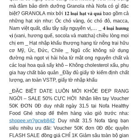
mà đảm bảo dinh dưỡng Granola nhà Nofa có gì đặc
biệt? GRANOLA mix bởi 𝟏𝟐 𝐥𝐨𝐚̣𝐢 𝐡𝐚̣𝐭 𝐯𝐚̀ 𝐪𝐮𝐚̉ bao gồm cả
những hạt xịn như: Óc chó vàng, óc chó đỏ, macca,
Nam việt quất, dâu tây sấy nguyên vị,… _ 𝟒 𝐥𝐨𝐚̣𝐢 𝐡𝐮̛𝐨̛𝐧𝐠
𝐯𝐢̣ (vani, hương quế, socola và matcha) chiều lòng mọi
chị em _ Hạt nhập khẩu thượng hạng từ nông trại hữu
cơ Mỹ, Úc, Đức, Chile _ Ngũ cốc không sử dụng
đường mà ngọt vị hài hòa từ mật ong nguyên chất và
các loại hoa quả sấy khô – Không cholesterol xấu, phụ
gia hay chất bảo quản _Đầy đủ giấy tờ kiểm định chất
lượng, an toàn VSTP, giấy tờ nhập khẩu
_ĐẶC BIỆT DATE LUÔN MỚI ️KHỎE ĐẸP RẠNG
NGỜI – SALE 50% CỰC HỜI ️ Nhận liền tay Voucher
50K ĐƠN 0Đ duy nhất ngày 31.5 tại Nofa Healthy
Food Ghé shop để thêm hàng vào giỏ trước nha:
shopee.vn?gcwb842
Duy nhất 31.5 Nofa tặng bạn
siêu nhiều ưu đãi: Voucher 50K đơn 0Đ độc quyền
FLASH SALE đồng giá CHỈ 1K Giảm sâu toàn bộ gian