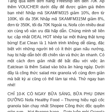
Tặng quà kèm đơn hàng Freeship lên đến 70K Áp
thêm VOUCHER dưới đây để được giảm giá thêm
bạn nhé! Nhập mã SKAMFM315 giảm 10%, đơn từ
100K, tối đa 35K Nhập mã SKAMFM315M giảm 8%,
đơn từ 350K, tối đa 70K Ngoài ra, Nofa còn nhiều deal
xịn cùng vô vàn ưu đãi hấp dẫn. Chúng mình sẽ liên
tục cập nhật DEAL HOT khép lại một tháng thật tưng
bừng! Eat Clean là 1 hành trình không dễ dàng, đặc
biệt với những người trẻ có ít thời gian nấu nướng,
hay bị hấp dẫn bởi đồ chiên rán và thức ăn nhanh. Có
một cách đơn giản nhất để bắt đầu với việc ăn
Eatclean là thêm Salad vào bữa ăn hàng ngày. Dưới
đây là công thức salad mix granola vô cùng đơn giản
mà bất kỳ ai cũng có thể làm tại nhà. Thử ngay bạn
nhé!
CHỈ 10-K CÓ NGAY BỮA SÁNG, BỮA PHỤ DINH
DƯỠNG Nofa Healthy Food – Thương hiệu ngũ cốc
granola bán chạy nhất Shopee Công thức độc quyền
giòn rụm – Hạt thượng hạng – Date luôn mới Granola