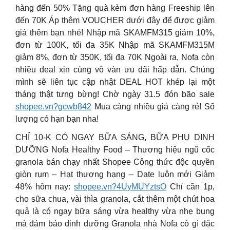
hàng đến 50% Tặng quà kèm đơn hàng Freeship lên
đến 70K Áp thêm VOUCHER dưới đây để được giảm
giá thêm bạn nhé! Nhập mã SKAMFM315 giảm 10%,
đơn từ 100K, tối đa 35K Nhập mã SKAMFM315M
giảm 8%, đơn từ 350K, tối đa 70K Ngoài ra, Nofa còn
nhiều deal xịn cùng vô vàn ưu đãi hấp dẫn. Chúng
mình sẽ liên tục cập nhật DEAL HOT khép lại một
tháng thật tưng bừng! Chờ ngày 31.5 đón bão sale
shopee.vn?gcwb842
Mua càng nhiều giá càng rẻ! Số
lượng có hạn bạn nha!
CHỈ 10-K CÓ NGAY BỮA SÁNG, BỮA PHỤ DINH
DƯỠNG Nofa Healthy Food – Thương hiệu ngũ cốc
granola bán chạy nhất Shopee Công thức độc quyền
giòn rụm – Hạt thượng hạng – Date luôn mới Giảm
48% hôm nay:
shopee.vn?4UyMUYztsO
Chỉ cần 1p,
cho sữa chua, vài thìa granola, cắt thêm một chút hoa
quả là có ngay bữa sáng vừa healthy vừa nhẹ bụng
mà đảm bảo dinh dưỡng Granola nhà Nofa có gì đặc