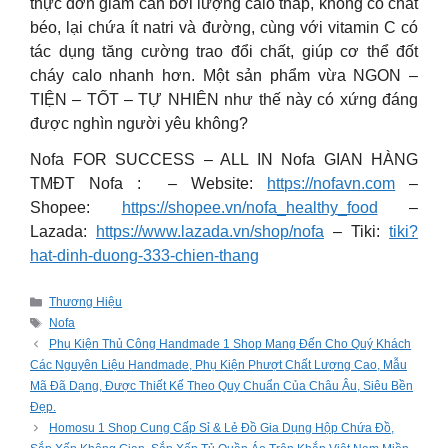
thực đơn giảm cân bởi lượng calo thấp, không có chất
béo, lại chứa ít natri và đường, cùng với vitamin C có
tác dụng tăng cường trao đổi chất, giúp cơ thể đốt
cháy calo nhanh hơn. Một sản phẩm vừa NGON –
TIỆN – TỐT – TỰ NHIÊN như thế này có xứng đáng
được nghìn người yêu không?
Nofa FOR SUCCESS – ALL IN Nofa GIAN HÀNG
TMĐT Nofa : – Website:
https://nofavn.com
–
Shopee:
https://shopee.vn/nofa_healthy_food
–
Lazada:
https://www.lazada.vn/shop/nofa
– Tiki:
tiki?
hat-dinh-duong-333-chien-thang
Categories
Thương Hiệu
Tags
Nofa
Phụ Kiện Thủ Công Handmade 1 Shop Mang Đến Cho Quý Khách
Các Nguyên Liệu Handmade, Phụ Kiện Phượt Chất Lượng Cao, Mẫu
Mã Đã Dạng, Được Thiết Kế Theo Quy Chuẩn Của Châu Âu, Siêu Bền
Đẹp.
Homosu 1 Shop Cung Cấp Sỉ & Lẻ Đồ Gia Dụng Hộp Chứa Đồ,