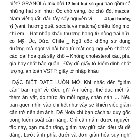
biệt? GRANOLA mix bởi 𝟏𝟐 𝐥𝐨𝐚̣𝐢 𝐡𝐚̣𝐭 𝐯𝐚̀ 𝐪𝐮𝐚̉ bao gồm cả
những hạt xịn như: Óc chó vàng, óc chó đỏ, macca,
Nam việt quất, dâu tây sấy nguyên vị,… _ 𝟒 𝐥𝐨𝐚̣𝐢 𝐡𝐮̛𝐨̛𝐧𝐠
𝐯𝐢̣ (vani, hương quế, socola và matcha) chiều lòng mọi
chị em _ Hạt nhập khẩu thượng hạng từ nông trại hữu
cơ Mỹ, Úc, Đức, Chile _ Ngũ cốc không sử dụng
đường mà ngọt vị hài hòa từ mật ong nguyên chất và
các loại hoa quả sấy khô – Không cholesterol xấu, phụ
gia hay chất bảo quản _Đầy đủ giấy tờ kiểm định chất
lượng, an toàn VSTP, giấy tờ nhập khẩu
_ĐẶC BIỆT DATE LUÔN MỚI Khi nhắc đến “giảm
cân” bạn nghĩ về điều gì? Ăn kiêng, thể dục mệt lả,
thèm ăn vặt, đo thức ăn mỗi ngày, chán nản … Nếu
bạn quen nhìn vào chi tiết như vậy sẽ khiến việc giảm
cân trở nên ám ảnh. Để Nofa chỉ bạn cách tư duy gốc
trong kiểm soát cân nặng. Chỉ cần nắm được nguyên
tắc này, bạn muốn tăng, giảm hay giữ cân đều rất dễ
dàng. Lướt ảnh phía dưới và đơn giản hóa suy nghĩ