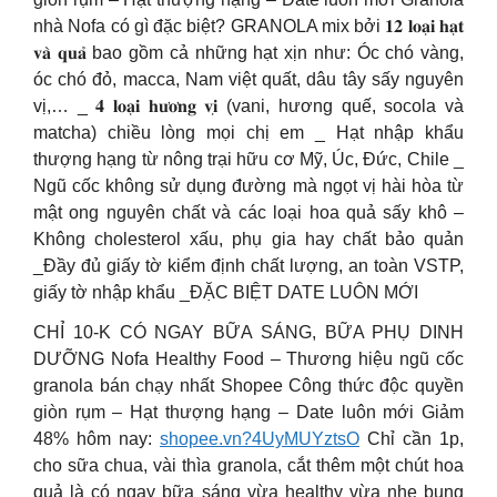
nhà Nofa có gì đặc biệt? GRANOLA mix bởi 𝟏𝟐 𝐥𝐨𝐚̣𝐢 𝐡𝐚̣𝐭
𝐯𝐚̀ 𝐪𝐮𝐚̉ bao gồm cả những hạt xịn như: Óc chó vàng,
óc chó đỏ, macca, Nam việt quất, dâu tây sấy nguyên
vị,… _ 𝟒 𝐥𝐨𝐚̣𝐢 𝐡𝐮̛𝐨̛𝐧𝐠 𝐯𝐢̣ (vani, hương quế, socola và
matcha) chiều lòng mọi chị em _ Hạt nhập khẩu
thượng hạng từ nông trại hữu cơ Mỹ, Úc, Đức, Chile _
Ngũ cốc không sử dụng đường mà ngọt vị hài hòa từ
mật ong nguyên chất và các loại hoa quả sấy khô –
Không cholesterol xấu, phụ gia hay chất bảo quản
_Đầy đủ giấy tờ kiểm định chất lượng, an toàn VSTP,
giấy tờ nhập khẩu _ĐẶC BIỆT DATE LUÔN MỚI
CHỈ 10-K CÓ NGAY BỮA SÁNG, BỮA PHỤ DINH
DƯỠNG Nofa Healthy Food – Thương hiệu ngũ cốc
granola bán chạy nhất Shopee Công thức độc quyền
giòn rụm – Hạt thượng hạng – Date luôn mới Giảm
48% hôm nay:
shopee.vn?4UyMUYztsO
Chỉ cần 1p,
cho sữa chua, vài thìa granola, cắt thêm một chút hoa
quả là có ngay bữa sáng vừa healthy vừa nhẹ bụng