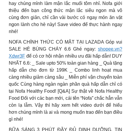
hay chúng mình làm mận lắc muối tôm nhỉ. Nofa giới
thiệu đến bạn công thức mận lắc siêu ngon mà vô
cùng đơn giản, chỉ cần vài bước có ngay món ăn vặt
ngon lành cho hè này! Save video để thực hành ngay
nhé!
NOFA CHÍNH THỨC CÓ MẶT TẠI LAZADA Góp vui
SALE HÈ BÙNG CHÁY 6.6 Ghé ngay:
shopee.vn?
Xdwr3F
để có cơ hội nhận nhiều ưu đãi hấp dẫn! DUY
NHẤT 6.6: _ Sale upto 50% toàn gian hàng _ Quà tặng
hấp dẫn cho đơn từ 199K _ Combo linh hoạt mua
càng nhiều giảm càng sâu _ Miễn phí vận chuyển toàn
quốc Cùng hàng ngàn ngàn phần quà hấp dẫn chỉ có
tại Nofa Healthy Food! [Q&A] Sự thật về Nofa Healthy
Food Đối với các bạn mới, cái tên “Nofa” chắc hẳn vẫn
còn lạ lẫm. Vậy thì hãy xem hết video dưới để hiểu
hơn chúng mình là ai và mong muốn trao đến bạn điều
gì nhé!
BỮA SÁNG 3 PHÚT ĐẦY ĐỦ DINH DƯỠNG, TIN