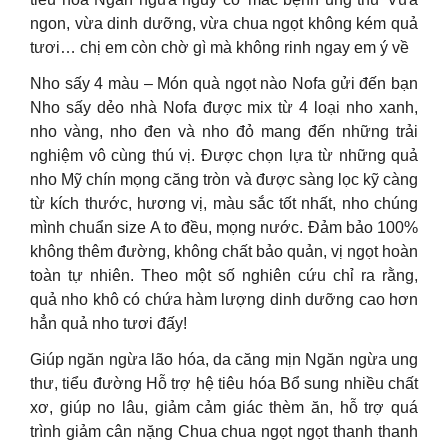
ngon, vừa dinh dưỡng, vừa chua ngọt không kém quả
tươi… chị em còn chờ gì mà không rinh ngay em ý về
Nho sấy 4 màu – Món quà ngọt nào Nofa gửi đến bạn
Nho sấy dẻo nhà Nofa được mix từ 4 loại nho xanh,
nho vàng, nho đen và nho đỏ mang đến những trải
nghiệm vô cùng thú vị. Được chọn lựa từ những quả
nho Mỹ chín mọng căng tròn và được sàng lọc kỹ càng
từ kích thước, hương vị, màu sắc tốt nhất, nho chúng
mình chuẩn size A to đều, mọng nước. Đảm bảo 100%
không thêm đường, không chất bảo quản, vị ngọt hoàn
toàn tự nhiên. Theo một số nghiên cứu chỉ ra rằng,
quả nho khô có chứa hàm lượng dinh dưỡng cao hơn
hẳn quả nho tươi đấy!
Giúp ngăn ngừa lão hóa, da căng mịn Ngăn ngừa ung
thư, tiểu đường Hỗ trợ hệ tiêu hóa Bổ sung nhiều chất
xơ, giúp no lâu, giảm cảm giác thèm ăn, hỗ trợ quá
trình giảm cân nặng Chua chua ngọt ngọt thanh thanh