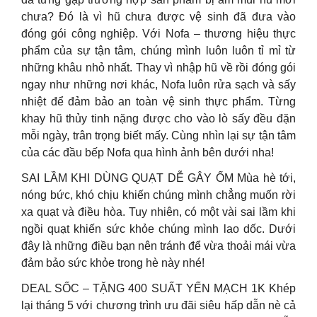
chưa? Đó là vì hũ chưa được vệ sinh đã đưa vào
đóng gói công nghiệp. Với Nofa – thương hiệu thực
phẩm của sự tận tâm, chúng mình luôn luôn tỉ mỉ từ
những khâu nhỏ nhất. Thay vì nhập hũ về rồi đóng gói
ngay như những nơi khác, Nofa luôn rửa sạch và sấy
nhiệt để đảm bảo an toàn vệ sinh thực phẩm. Từng
khay hũ thủy tinh nặng được cho vào lò sấy đều đặn
mỗi ngày, trân trọng biết mấy. Cùng nhìn lại sự tận tâm
của các đầu bếp Nofa qua hình ảnh bên dưới nha!
SAI LẦM KHI DÙNG QUẠT DỄ GÂY ỐM Mùa hè tới,
nóng bức, khó chịu khiến chúng mình chẳng muốn rời
xa quạt và điều hòa. Tuy nhiên, có một vài sai lầm khi
ngồi quạt khiến sức khỏe chúng mình lao dốc. Dưới
đây là những điều bạn nên tránh để vừa thoải mái vừa
đảm bảo sức khỏe trong hè này nhé!
DEAL SỐC – TẶNG 400 SUẤT YẾN MẠCH 1K Khép
lại tháng 5 với chương trình ưu đãi siêu hấp dẫn nè cả