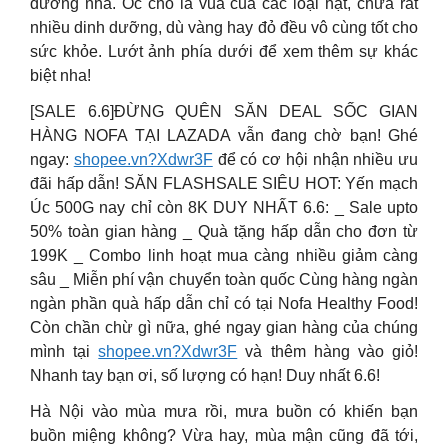
dưỡng nha. Óc chó là vua của các loại hạt, chứa rất
nhiều dinh dưỡng, dù vàng hay đỏ đều vô cùng tốt cho
sức khỏe. Lướt ảnh phía dưới để xem thêm sự khác
biệt nha!
[SALE 6.6]ĐỪNG QUÊN SĂN DEAL SỐC GIAN
HÀNG NOFA TẠI LAZADA vẫn đang chờ bạn! Ghé
ngay:
shopee.vn?Xdwr3F
để có cơ hội nhận nhiều ưu
đãi hấp dẫn! SĂN FLASHSALE SIÊU HOT: Yến mạch
Úc 500G nay chỉ còn 8K DUY NHẤT 6.6: _ Sale upto
50% toàn gian hàng _ Quà tặng hấp dẫn cho đơn từ
199K _ Combo linh hoạt mua càng nhiều giảm càng
sâu _ Miễn phí vận chuyển toàn quốc Cùng hàng ngàn
ngàn phần quà hấp dẫn chỉ có tại Nofa Healthy Food!
Còn chần chừ gì nữa, ghé ngay gian hàng của chúng
mình tại
shopee.vn?Xdwr3F
và thêm hàng vào giỏ!
Nhanh tay bạn ơi, số lượng có hạn! Duy nhất 6.6!
Hà Nội vào mùa mưa rồi, mưa buồn có khiến bạn
buồn miệng không? Vừa hay, mùa mận cũng đã tới,