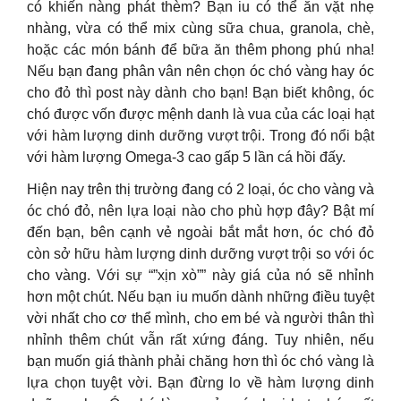
có khiến nàng phát thèm? Bạn iu có thể ăn vặt nhẹ
nhàng, vừa có thể mix cùng sữa chua, granola, chè,
hoặc các món bánh để bữa ăn thêm phong phú nha!
Nếu bạn đang phân vân nên chọn óc chó vàng hay óc
cho đỏ thì post này dành cho bạn! Bạn biết không, óc
chó được vốn được mệnh danh là vua của các loại hạt
với hàm lượng dinh dưỡng vượt trội. Trong đó nổi bật
với hàm lượng Omega-3 cao gấp 5 lần cá hồi đấy.
Hiện nay trên thị trường đang có 2 loại, óc cho vàng và
óc chó đỏ, nên lựa loại nào cho phù hợp đây? Bật mí
đến bạn, bên cạnh vẻ ngoài bắt mắt hơn, óc chó đỏ
còn sở hữu hàm lượng dinh dưỡng vượt trội so với óc
cho vàng. Với sự “”xịn xò”” này giá của nó sẽ nhỉnh
hơn một chút. Nếu bạn iu muốn dành những điều tuyệt
vời nhất cho cơ thể mình, cho em bé và người thân thì
nhỉnh thêm chút vẫn rất xứng đáng. Tuy nhiên, nếu
bạn muốn giá thành phải chăng hơn thì óc chó vàng là
lựa chọn tuyệt vời. Bạn đừng lo về hàm lượng dinh