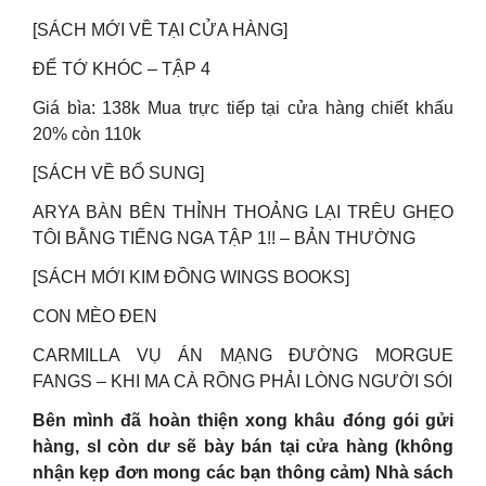
[SÁCH MỚI VỀ TẠI CỬA HÀNG]
ĐỂ TỚ KHÓC – TẬP 4
Giá bìa: 138k Mua trực tiếp tại cửa hàng chiết khấu
20% còn 110k
[SÁCH VỀ BỔ SUNG]
ARYA BÀN BÊN THỈNH THOẢNG LẠI TRÊU GHẸO
TÔI BẰNG TIẾNG NGA TẬP 1!! – BẢN THƯỜNG
[SÁCH MỚI KIM ĐỒNG WINGS BOOKS]
CON MÈO ĐEN
CARMILLA VỤ ÁN MẠNG ĐƯỜNG MORGUE
FANGS – KHI MA CÀ RỒNG PHẢI LÒNG NGƯỜI SÓI
Bên mình đã hoàn thiện xong khâu đóng gói gửi
hàng, sl còn dư sẽ bày bán tại cửa hàng (không
nhận kẹp đơn mong các bạn thông cảm) Nhà sách