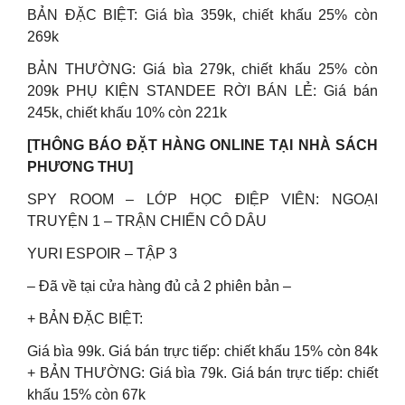
BẢN ĐẶC BIỆT: Giá bìa 359k, chiết khấu 25% còn
269k
BẢN THƯỜNG: Giá bìa 279k, chiết khấu 25% còn
209k PHỤ KIỆN STANDEE RỜI BÁN LẺ: Giá bán
245k, chiết khấu 10% còn 221k
[THÔNG BÁO ĐẶT HÀNG ONLINE TẠI NHÀ SÁCH
PHƯƠNG THU]
SPY ROOM – LỚP HỌC ĐIỆP VIÊN: NGOẠI
TRUYỆN 1 – TRẬN CHIẾN CÔ DÂU
YURI ESPOIR – TẬP 3
– Đã về tại cửa hàng đủ cả 2 phiên bản –
+ BẢN ĐẶC BIỆT:
Giá bìa 99k. Giá bán trực tiếp: chiết khấu 15% còn 84k
+ BẢN THƯỜNG: Giá bìa 79k. Giá bán trực tiếp: chiết
khấu 15% còn 67k