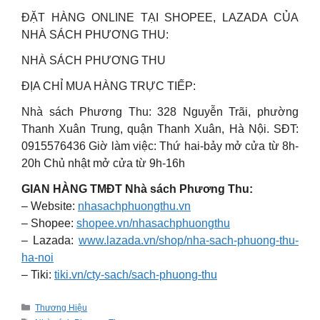
ĐẶT HÀNG ONLINE TẠI SHOPEE, LAZADA CỦA
NHÀ SÁCH PHƯƠNG THU:
NHÀ SÁCH PHƯƠNG THU
ĐỊA CHỈ MUA HÀNG TRỰC TIẾP:
Nhà sách Phương Thu: 328 Nguyễn Trãi, phường
Thanh Xuân Trung, quận Thanh Xuân, Hà Nội. SĐT:
0915576436 Giờ làm việc: Thứ hai-bảy mở cửa từ 8h-
20h Chủ nhật mở cửa từ 9h-16h
GIAN HÀNG TMĐT Nhà sách Phương Thu:
– Website:
nhasachphuongthu.vn
– Shopee:
shopee.vn/nhasachphuongthu
– Lazada:
www.lazada.vn/shop/nha-sach-phuong-thu-
ha-noi
– Tiki:
tiki.vn/cty-sach/sach-phuong-thu
Categories
Thương Hiệu