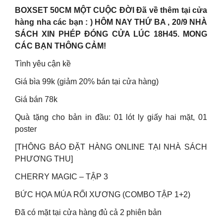
BOXSET 50CM MỘT CUỘC ĐỜI Đã về thêm tại cửa
hàng nha các bạn : ) HÔM NAY THỨ BA , 20/9 NHÀ
SÁCH XIN PHÉP ĐÓNG CỬA LÚC 18H45. MONG
CÁC BẠN THÔNG CẢM!
Tình yêu cận kề
Giá bìa 99k (giảm 20% bán tại cửa hàng)
Giá bán 78k
Quà tặng cho bản in đầu: 01 lót ly giấy hai mặt, 01
poster
[THÔNG BÁO ĐẶT HÀNG ONLINE TẠI NHÀ SÁCH
PHƯƠNG THU]
CHERRY MAGIC – TẬP 3
BỨC HỌA MÚA RỐI XƯƠNG (COMBO TẬP 1+2)
Đã có mặt tại cửa hàng đủ cả 2 phiên bản