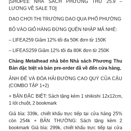
[SHOPEE NHÀ SÁCH PHƯƠNG THU 25.9 –
LƯƠNG VỀ SALE TO]
DẠO CHƠI THỊ TRƯỜNG DẠO QUA PHỐ PHƯỜNG
BỎ VÀO GIỎ HÀNG ĐỪNG QUÊN NHẬP MÃ NHÉ:
– LIFEA259 Giảm 12% tối đa 50K đơn từ 150K
– LIFEAS259 Giảm 12% tối đa 80K đơn từ 250K
Chàng Metalhead nhà bên Nhà sách Phương Thu
Bản đặc biệt và bản pre-order đã về đến cửa hàng,
ẢNH ĐẾ VÀ ĐÓA HẢI ĐƯỜNG CAO QUÝ CỦA CẬU
(COMBO TẬP 1+2)
+ BẢN ĐẶC BIỆT: Sách tặng kèm 1 shikishi 12x12cm,
1 lót chuột, 2 bookmark
Giá bìa: 339k, chiết khấu trực tiếp tại cửa hàng 25%
còn 254k + BẢN THƯỜNG: Sách tặng kèm 2
bookmark Giá bìa: 299k, chiết khấu trực tiếp tại cửa