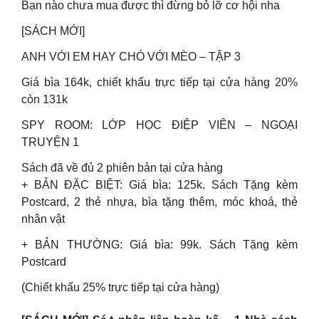
Bạn nào chưa mua được thì đừng bỏ lỡ cơ hội nha ️
[SÁCH MỚI]
ANH VỚI EM HAY CHÓ VỚI MÈO – TẬP 3
Giá bìa 164k, chiết khấu trực tiếp tại cửa hàng 20%
còn 131k
SPY ROOM: LỚP HỌC ĐIỆP VIÊN – NGOẠI
TRUYỆN 1
Sách đã về đủ 2 phiên bản tại cửa hàng
+ BẢN ĐẶC BIỆT: Giá bìa: 125k. Sách Tặng kèm
Postcard, 2 thẻ nhựa, bìa tặng thêm, móc khoá, thẻ
nhân vật
+ BẢN THƯỜNG: Giá bìa: 99k. Sách Tặng kèm
Postcard
(Chiết khấu 25% trực tiếp tại cửa hàng)