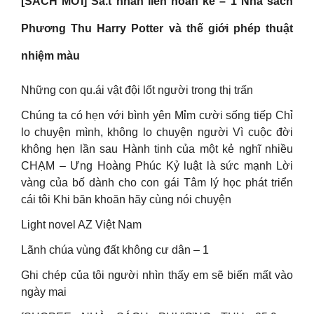
[SÁCH MỚI] Sá.t nhân liên hoàn kế – 1 Nhà sách
Phương Thu Harry Potter và thế giới phép thuật
nhiệm màu
Những con qu.ái vật đội lốt người trong thị trấn
Chúng ta có hẹn với bình yên Mỉm cười sống tiếp Chỉ
lo chuyện mình, không lo chuyện người Vì cuộc đời
không hẹn lần sau Hành tinh của một kẻ nghĩ nhiều
CHẠM – Ưng Hoàng Phúc Kỷ luật là sức mạnh Lời
vàng của bố dành cho con gái Tâm lý học phát triển
cái tôi Khi băn khoăn hãy cùng nói chuyện
Light novel AZ Việt Nam
Lãnh chúa vùng đất không cư dân – 1
Ghi chép của tôi người nhìn thấy em sẽ biến mất vào
ngày mai