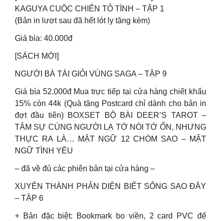
KAGUYA CUỘC CHIẾN TỎ TÌNH – TẬP 1
(Bản in lượt sau đã hết lót ly tặng kèm)
Giá bìa: 40.000đ
[SÁCH MỚI]
NGƯỜI BÀ TÀI GIỎI VÙNG SAGA – TẬP 9
Giá bìa 52.000đ Mua trực tiếp tại cửa hàng chiết khấu
15% còn 44k (Quà tặng Postcard chỉ dành cho bản in
đợt đầu tiên) BOXSET BỘ BÀI DEER’S TAROT –
TÂM SỰ CÙNG NGƯỜI LẠ TỚ NÓI TỚ ỔN, NHƯNG
THỰC RA LÀ… MẬT NGỮ 12 CHÒM SAO – MẬT
NGỮ TÌNH YÊU
– đã về đủ các phiên bản tại cửa hàng –
XUYÊN THÀNH PHẢN DIỆN BIẾT SỐNG SAO ĐÂY
– TẬP 6
+ Bản đặc biệt: Bookmark bo viền, 2 card PVC để