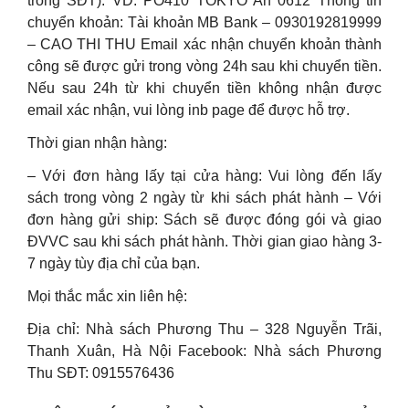
trong SĐT). VD: PO410 TOKYO An 0612 Thông tin
chuyển khoản: Tài khoản MB Bank – 0930192819999
– CAO THI THU Email xác nhận chuyển khoản thành
công sẽ được gửi trong vòng 24h sau khi chuyển tiền.
Nếu sau 24h từ khi chuyển tiền không nhận được
email xác nhận, vui lòng inb page để được hỗ trợ.
Thời gian nhận hàng:
– Với đơn hàng lấy tại cửa hàng: Vui lòng đến lấy
sách trong vòng 2 ngày từ khi sách phát hành – Với
đơn hàng gửi ship: Sách sẽ được đóng gói và giao
ĐVVC sau khi sách phát hành. Thời gian giao hàng 3-
7 ngày tùy địa chỉ của bạn.
Mọi thắc mắc xin liên hệ:
Địa chỉ: Nhà sách Phương Thu – 328 Nguyễn Trãi,
Thanh Xuân, Hà Nội Facebook: Nhà sách Phương
Thu SĐT: 0915576436