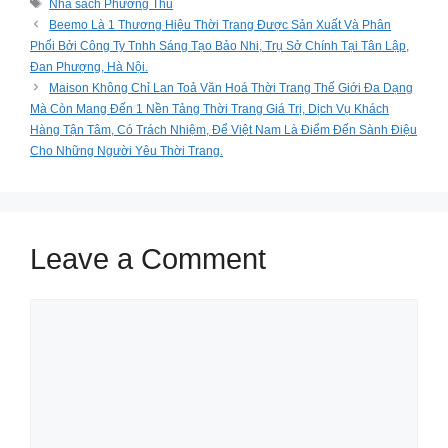
Tags
Nhà sách Phương Thu
Beemo Là 1 Thương Hiệu Thời Trang Được Sản Xuất Và Phân
Phối Bởi Công Ty Tnhh Sáng Tạo Bảo Nhi, Trụ Sở Chính Tại Tân Lập,
Đan Phượng, Hà Nội.
Maison Không Chỉ Lan Toả Văn Hoá Thời Trang Thế Giới Đa Dạng
Mà Còn Mang Đến 1 Nền Tảng Thời Trang Giá Trị, Dịch Vụ Khách
Hàng Tận Tâm, Có Trách Nhiệm, Để Việt Nam Là Điểm Đến Sành Điệu
Cho Những Người Yêu Thời Trang.
Leave a Comment
Comment