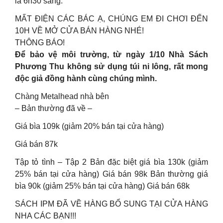
là 6h30 sáng.
MẤT ĐIỆN CÁC BÁC Ạ, CHÚNG EM ĐI CHƠI ĐẾN
10H VỀ MỞ CỬA BÁN HÀNG NHÉ!
THÔNG BÁO!
Để bảo vệ môi trường, từ ngày 1/10 Nhà Sách
Phương Thu không sử dụng túi ni lông, rất mong
độc giả đồng hành cùng chúng mình.
Chàng Metalhead nhà bên
– Bản thường đã về –
Giá bìa 109k (giảm 20% bán tại cửa hàng)
Giá bán 87k
Tập tỏ tình – Tập 2 Bản đặc biệt giá bìa 130k (giảm
25% bán tại cửa hàng) Giá bán 98k Bản thường giá
bìa 90k (giảm 25% bán tại cửa hàng) Giá bán 68k
SÁCH IPM ĐÃ VỀ HÀNG BỔ SUNG TẠI CỬA HÀNG
NHA CÁC BẠN!!!