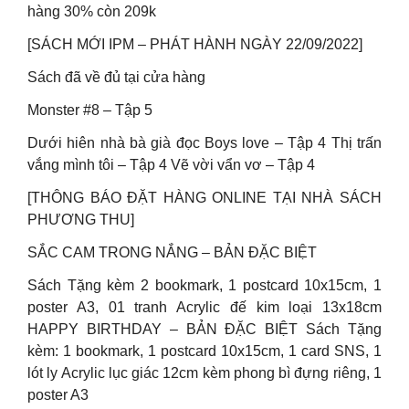
hàng 30% còn 209k
[SÁCH MỚI IPM – PHÁT HÀNH NGÀY 22/09/2022]
Sách đã về đủ tại cửa hàng
Monster #8 – Tập 5
Dưới hiên nhà bà già đọc Boys love – Tập 4 Thị trấn
vắng mình tôi – Tập 4 Vẽ vời vẩn vơ – Tập 4
[THÔNG BÁO ĐẶT HÀNG ONLINE TẠI NHÀ SÁCH
PHƯƠNG THU]
SẮC CAM TRONG NẮNG – BẢN ĐẶC BIỆT
Sách Tặng kèm 2 bookmark, 1 postcard 10x15cm, 1
poster A3, 01 tranh Acrylic đế kim loại 13x18cm
HAPPY BIRTHDAY – BẢN ĐẶC BIỆT Sách Tặng
kèm: 1 bookmark, 1 postcard 10x15cm, 1 card SNS, 1
lót ly Acrylic lục giác 12cm kèm phong bì đựng riêng, 1
poster A3