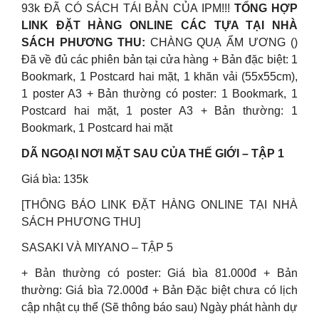
93k ĐÃ CÓ SÁCH TÁI BẢN CỦA IPM!!!
TỔNG HỢP
LINK ĐẶT HÀNG ONLINE CÁC TỰA TẠI NHÀ
SÁCH PHƯƠNG THU:
CHÀNG QUẠ ẨM ƯƠNG ()
Đã về đủ các phiên bản tại cửa hàng + Bản đặc biệt: 1
Bookmark, 1 Postcard hai mặt, 1 khăn vải (55x55cm),
1 poster A3 + Bản thường có poster: 1 Bookmark, 1
Postcard hai mặt, 1 poster A3 + Bản thường: 1
Bookmark, 1 Postcard hai mặt
DÃ NGOẠI NƠI MẶT SAU CỦA THẾ GIỚI – TẬP 1
Giá bìa: 135k
[THÔNG BÁO LINK ĐẶT HÀNG ONLINE TẠI NHÀ
SÁCH PHƯƠNG THU]
SASAKI VÀ MIYANO – TẬP 5
+ Bản thường có poster: Giá bìa 81.000đ + Bản
thường: Giá bìa 72.000đ + Bản Đặc biệt chưa có lịch
cập nhật cụ thể (Sẽ thông báo sau) Ngày phát hành dự