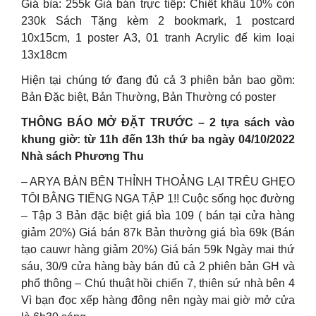
Giá bìa: 255k Giá bán trực tiếp: Chiết khấu 10% còn
230k Sách Tặng kèm 2 bookmark, 1 postcard
10x15cm, 1 poster A3, 01 tranh Acrylic đế kim loại
13x18cm
Hiện tại chúng tớ đang đủ cả 3 phiên bản bao gồm:
Bản Đặc biệt, Bản Thường, Bản Thường có poster
THÔNG BÁO MỞ ĐẶT TRƯỚC – 2 tựa sách vào
khung giờ: từ 11h đến 13h thứ ba ngày 04/10/2022
Nhà sách Phương Thu
– ARYA BÀN BÊN THỈNH THOẢNG LẠI TRÊU GHẸO
TÔI BẰNG TIẾNG NGA TẬP 1!! Cuộc sống học đường
– Tập 3 Bản đặc biệt giá bìa 109 ( bán tại cửa hàng
giảm 20%) Giá bán 87k Bản thường giá bìa 69k (Bán
tạo cauwr hàng giảm 20%) Giá bán 59k Ngày mai thứ
sáu, 30/9 cửa hàng bày bán đủ cả 2 phiên bản GH và
phổ thông – Chú thuật hồi chiến 7, thiên sứ nhà bên 4
Vì bạn đọc xếp hàng đông nên ngày mai giờ mở cửa