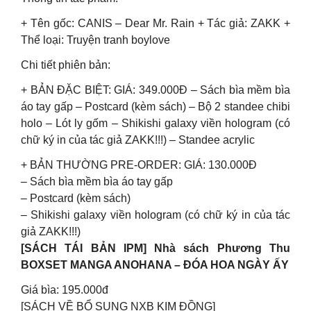
+ Tên gốc: CANIS – Dear Mr. Rain + Tác giả: ZAKK +
Thể loại: Truyện tranh boylove
Chi tiết phiên bản:
+ BẢN ĐẶC BIỆT: GIÁ: 349.000Đ – Sách bìa mềm bìa
áo tay gấp – Postcard (kèm sách) – Bộ 2 standee chibi
holo – Lót ly gốm – Shikishi galaxy viền hologram (có
chữ ký in của tác giả ZAKK!!!) – Standee acrylic
+ BẢN THƯỜNG PRE-ORDER: GIÁ: 130.000Đ
– Sách bìa mềm bìa áo tay gấp
– Postcard (kèm sách)
– Shikishi galaxy viền hologram (có chữ ký in của tác
giả ZAKK!!!)
[SÁCH TÁI BẢN IPM] Nhà sách Phương Thu
BOXSET MANGA ANOHANA – ĐÓA HOA NGÀY ẤY
Giá bìa: 195.000đ
[SÁCH VỀ BỔ SUNG NXB KIM ĐỒNG]