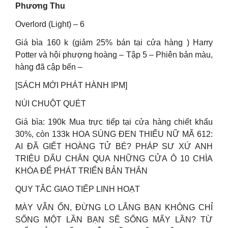
Phương Thu
Overlord (Light) – 6
Giá bìa 160 k (giảm 25% bán tại cửa hàng ) Harry
Potter và hội phượng hoàng – Tập 5 – Phiên bản màu,
hàng đã cập bến –
[SÁCH MỚI PHÁT HÀNH IPM]
NÚI CHUỘT QUÉT
Giá bìa: 190k Mua trực tiếp tại cửa hàng chiết khấu
30%, còn 133k HOA SÚNG ĐEN THIẾU NỮ MÃ 612:
AI ĐÃ GIẾT HOÀNG TỬ BÉ? PHÁP SƯ XỨ ANH
TRIỆU DẤU CHÂN QUA NHỮNG CỬA Ô 10 CHÌA
KHÓA ĐỂ PHÁT TRIỂN BẢN THÂN
QUY TẮC GIAO TIẾP LINH HOẠT
MÀY VẪN ỔN, ĐỪNG LO LẮNG BẠN KHÔNG CHỈ
SỐNG MỘT LẦN BẠN SẼ SỐNG MẤY LẦN? TỪ