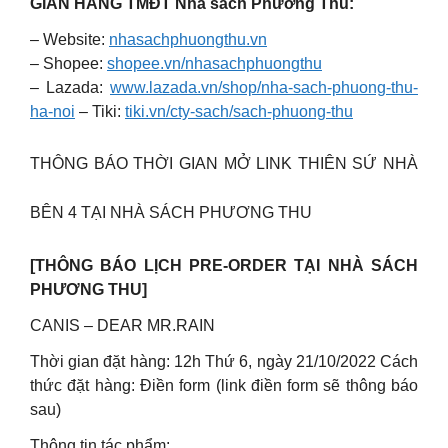
GIAN HÀNG TMĐT Nhà sách Phương Thu:
– Website:
nhasachphuongthu.vn
– Shopee:
shopee.vn/nhasachphuongthu
– Lazada:
www.lazada.vn/shop/nha-sach-phuong-thu-
ha-noi
– Tiki:
tiki.vn/cty-sach/sach-phuong-thu
THÔNG BÁO THỜI GIAN MỞ LINK THIÊN SỨ NHÀ
BÊN 4 TẠI NHÀ SÁCH PHƯƠNG THU
[THÔNG BÁO LỊCH PRE-ORDER TẠI NHÀ SÁCH
PHƯƠNG THU]
CANIS – DEAR MR.RAIN
Thời gian đặt hàng: 12h Thứ 6, ngày 21/10/2022 Cách
thức đặt hàng: Điền form (link điền form sẽ thông báo
sau)
Thông tin tác phẩm: