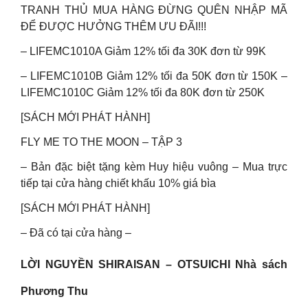
TRANH THỦ MUA HÀNG ĐỪNG QUÊN NHẬP MÃ
ĐỂ ĐƯỢC HƯỞNG THÊM ƯU ĐÃI!!!
– LIFEMC1010A Giảm 12% tối đa 30K đơn từ 99K
– LIFEMC1010B Giảm 12% tối đa 50K đơn từ 150K –
LIFEMC1010C Giảm 12% tối đa 80K đơn từ 250K
[SÁCH MỚI PHÁT HÀNH]
FLY ME TO THE MOON – TẬP 3
– Bản đặc biệt tặng kèm Huy hiệu vuông – Mua trực
tiếp tại cửa hàng chiết khấu 10% giá bìa
[SÁCH MỚI PHÁT HÀNH]
– Đã có tại cửa hàng –
LỜI NGUYỀN SHIRAISAN – OTSUICHI Nhà sách
Phương Thu