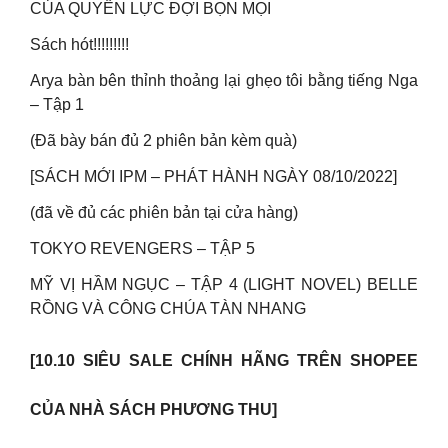
CỦA QUYỀN LỰC ĐỢI BỌN MỌI
Sách hót!!!!!!!!!
Arya bàn bên thỉnh thoảng lại ghẹo tôi bằng tiếng Nga
– Tập 1
(Đã bày bán đủ 2 phiên bản kèm quà)
[SÁCH MỚI IPM – PHÁT HÀNH NGÀY 08/10/2022]
(đã về đủ các phiên bản tại cửa hàng)
TOKYO REVENGERS – TẬP 5
MỸ VỊ HẦM NGỤC – TẬP 4 (LIGHT NOVEL) BELLE
RỒNG VÀ CÔNG CHÚA TÀN NHANG
[10.10 SIÊU SALE CHÍNH HÃNG TRÊN SHOPEE
CỦA NHÀ SÁCH PHƯƠNG THU]