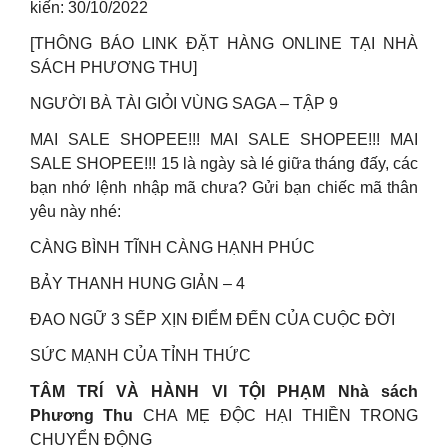
kiến: 30/10/2022
[THÔNG BÁO LINK ĐẶT HÀNG ONLINE TẠI NHÀ
SÁCH PHƯƠNG THU]
NGƯỜI BÀ TÀI GIỎI VÙNG SAGA – TẬP 9
MAI SALE SHOPEE!!! MAI SALE SHOPEE!!! MAI
SALE SHOPEE!!! 15 là ngày sà lé giữa tháng đấy, các
bạn nhớ lệnh nhập mã chưa? Gửi bạn chiếc mã thân
yêu này nhé:
CÀNG BÌNH TĨNH CÀNG HẠNH PHÚC
BẢY THANH HUNG GIẢN – 4
ĐAO NGỮ 3 SẾP XỊN ĐIỂM ĐẾN CỦA CUỘC ĐỜI
SỨC MẠNH CỦA TỈNH THỨC
TÂM TRÍ VÀ HÀNH VI TỘI PHẠM Nhà sách
Phương Thu
CHA MẸ ĐỘC HẠI THIỀN TRONG
CHUYỂN ĐỘNG