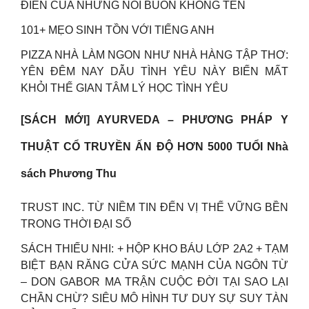
ĐIỂN CỦA NHỮNG NỖI BUỒN KHÔNG TÊN
101+ MẸO SINH TỒN VỚI TIẾNG ANH
PIZZA NHÀ LÀM NGON NHƯ NHÀ HÀNG TẬP THƠ:
YÊN ĐÊM NAY DẪU TÌNH YÊU NÀY BIẾN MẤT
KHỎI THẾ GIAN TÂM LÝ HỌC TÌNH YÊU
[SÁCH MỚI] AYURVEDA – PHƯƠNG PHÁP Y
THUẬT CỔ TRUYỀN ẤN ĐỘ HƠN 5000 TUỔI Nhà
sách Phương Thu
TRUST INC. TỪ NIỀM TIN ĐẾN VỊ THẾ VỮNG BỀN
TRONG THỜI ĐẠI SỐ
SÁCH THIẾU NHI: + HỘP KHO BÁU LỚP 2A2 + TẠM
BIỆT BẠN RĂNG CỬA SỨC MẠNH CỦA NGÔN TỪ
– DON GABOR MA TRẬN CUỘC ĐỜI TẠI SAO LẠI
CHẦN CHỪ? SIÊU MÔ HÌNH TƯ DUY SỰ SUY TÀN