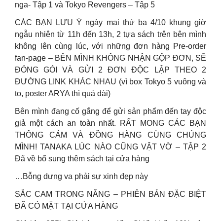
nga- Tập 1 và Tokyo Revengers – Tập 5
CÁC BẠN LƯU Ý ngày mai thứ ba 4/10 khung giờ
ngẫu nhiên từ 11h đến 13h, 2 tựa sách trên bên mình
không lên cùng lúc, với những đơn hàng Pre-order
fan-page – BÊN MÌNH KHÔNG NHẬN GỘP ĐƠN, SẼ
ĐÓNG GÓI VÀ GỬI 2 ĐƠN ĐỘC LẬP THEO 2
ĐƯỜNG LINK KHÁC NHAU (vì box Tokyo 5 vuông và
to, poster ARYA thì quá dài)
Bên mình đang cố gắng để gửi sản phẩm đến tay độc
giả một cách an toàn nhất. RẤT MONG CÁC BẠN
THÔNG CẢM VÀ ĐỒNG HÀNG CÙNG CHÚNG
MÌNH! TANAKA LÚC NÀO CŨNG VẬT VỜ – TẬP 2
Đã về bổ sung thêm sách tại cửa hàng
…Bỗng dưng va phải sự xinh đẹp này
SẮC CAM TRONG NẮNG – PHIÊN BẢN ĐẶC BIỆT
ĐÃ CÓ MẶT TẠI CỬA HÀNG