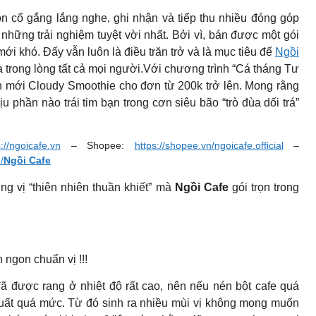
ôn cố gắng lắng nghe, ghi nhận và tiếp thu nhiều đóng góp
hững trải nghiệm tuyệt vời nhất. Bởi vì, bán được một gói
i khó. Đấy vẫn luôn là điều trăn trở và là mục tiêu để
Ngồi
trong lòng tất cả mọi người.Với chương trình “Cá tháng Tư
ón mới Cloudy Smoothie cho đơn từ 200k trở lên. Mong rằng
 phần nào trái tim bạn trong cơn siêu bão “trò đùa dối trá”
s://ngoicafe.vn
– Shopee:
https://shopee.vn/ngoicafe.official
–
/
Ngồi Cafe
g vị “thiên nhiên thuần khiết” mà
Ngồi Cafe
gói trọn trong
ngon chuẩn vị !!!
đã được rang ở nhiệt độ rất cao, nên nếu nén bột cafe quá
 xuất quá mức. Từ đó sinh ra nhiều mùi vị không mong muốn