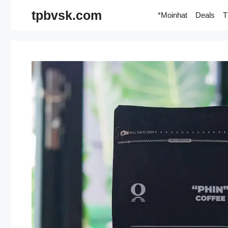
Skip
tpbvsk.com
*Moinhat
Deals
T
to
content