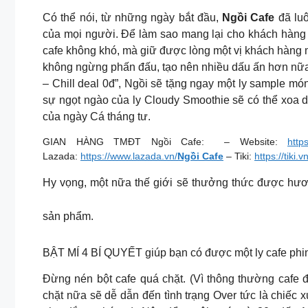
Có thể nói, từ những ngày bắt đầu,
Ngồi Cafe
đã lu
của mọi người. Để làm sao mang lại cho khách hàng n
cafe không khó, mà giữ được lòng một vị khách hàng mớ
không ngừng phấn đấu, tạo nên nhiều dấu ấn hơn nữa 
– Chill deal 0đ”, Ngồi sẽ tặng ngay một ly sample m
sự ngọt ngào của ly Cloudy Smoothie sẽ có thể xoa dịu
của ngày Cá tháng tư.
GIAN HÀNG TMĐT Ngồi Cafe: – Website:
http
Lazada:
https://www.lazada.vn/
Ngồi Cafe
– Tiki:
https://tiki.vn
Hy vọng, một nữa thế giới sẽ thưởng thức được hươn
sản phẩm.
BẬT MÍ 4 BÍ QUYẾT giúp bạn có được một ly cafe phin 
Đừng nén bột cafe quá chặt. (Vì thông thường cafe 
chặt nữa sẽ dễ dẫn đến tình trạng Over tức là chiếc