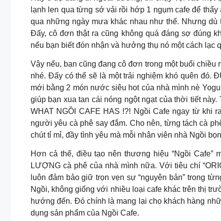
lạnh len qua từng sớ vải rồi hớp 1 ngụm cafe để thấy
qua những ngày mưa khác nhau như thế. Nhưng dù thế
Đấy, cô đơn thật ra cũng không quá đáng sợ đúng kh
nếu bạn biết đón nhận và hưởng thụ nó một cách lạc 
Vậy nếu, bạn cũng đang cô đơn trong một buổi chiều m
nhé. Đấy có thể sẽ là một trải nghiệm khó quên 
mới bằng 2 món nước siêu hot của nhà mình nè Yogur
giúp bạn xua tan cái nóng ngột ngạt của thời tiết này
WHAT NGỒI CAFE HAS !?! Ngồi Cafe ngay từ khi ra 
người yêu cà phê say đắm. Cho nên, từng tách cà phê
chút tỉ mỉ, đầy tình yêu mà mỗi nhân viên nhà Ngồi b
Hơn cả thế, điều tạo nên thương hiệu “Ngồi Cafe” 
LƯỢNG cà phê của nhà mình nữa. Với tiêu chí “ORI
luôn đảm bảo giữ trọn vẹn sự “nguyên bản” trong từn
Ngồi, không giống với nhiều loại cafe khác trên thị
hướng đến. Đó chính là mang lại cho khách hàng những
dụng sản phẩm của Ngồi Cafe.