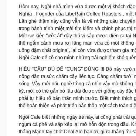
Hôm nay, Ngồi nhà mình vừa được một vị khách đặc b
Nghĩa , Founder của LibeRain Coffee Roasters , một 
Lần ghé thăm này cũng vẫn là về những câu chuyện c
trong hành trình miệt mài tìm kiếm và chinh phục 
Một sự kiện “ướt át” đầy thú vị sắp được diễn ra tại 
thể ngắm cảnh mưa rơi lãng mạn vừa có một không 
uống đậm chất original, lại còn vừa được tham gia mộ
Ngồi Cafe để có cho mình những trải nghiệm khó quê
HIỂU “CẦU” ĐỦ ĐỂ “CUNG” ĐÚNG !!! Độ này vườn c
nông dân ra sức chăm cây liên tục. Càng chăm tưới 
sống. Vậy mới nói, nghề trồng cà nhìn vậy mà không h
kỹ, mới có thể gắn bó lâu dài được với giống cây đặc
phải tự hiểu rõ bản thân mình
trước. Biết mình thích
thể hoàn thiện và phát triển bản thân một cách toàn di
Ngồi Cafe biết những ngày trẻ này, ai cũng phải trải q
ngụm cà phê và sắp xếp lại mớ hỗn độn trong đầu. Khô
tháng Mạnh tay chốt Deal Alo bạn ơi, giữa tháng rồi