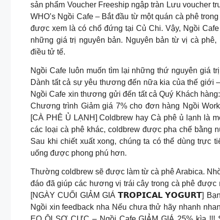
sản phẩm Voucher Freeship ngập tràn Lưu voucher t
WHO’s Ngồi Cafe – Bắt đầu từ một quán cà phê trong
được xem là có chổ đứng tại Củ Chi. Vậy, Ngồi Cafe l
những giá trị nguyên bản. Nguyên bản từ vị cà phê,
điều tử tế.
Ngồi Cafe luôn muốn tìm lại những thứ nguyên
Dành tất cả sự yêu thương đến nữa kia của thế giới 
Ngồi Cafe xin thương gửi đến tất cả Quý Khách hàng:
Chương trình Giảm giá 7% cho đơn hàng Ngồi Wor
[CÀ PHÊ Ủ LẠNH] Coldbrew hay Cà phê ủ lạnh là một
các loại cà phê khác, coldbrew được pha chế bằng nư
Sau khi chiết xuất xong, chúng ta có thể dùng trực
uống được phong phú hơn.
Thường coldbrew sẽ được làm từ cà phê Arabica. Nhờ 
đáo đã giúp các hương vị trái cây trong cà phê được 
[NGÀY CUỐI GIẢM GIÁ 𝗧𝗥𝗢𝗣𝗜𝗖𝗔𝗟 𝗬𝗢𝗚𝗨𝗥𝗧] 
Ngồi xin feedback nha Nếu chưa thử hãy nhanh nhanh
EO ÔI SỢ CỰC – Ngồi Cafe GIẢM GIÁ 25% kìa !!! Sắp đ