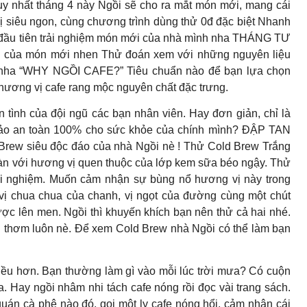
ất tháng 4 này Ngồi sẽ cho ra mắt món mới, mang cái
iêu ngon, cùng chương trình dùng thử 0đ đặc biệt Nhanh
h đầu tiên trải nghiệm món mới của nhà mình nha THÁNG TƯ
u của món mới nhen Thử đoán xem với những nguyên liệu
 nha “WHY NGỒI CAFE?” Tiêu chuẩn nào để bạn lựa chọn
 hương vị cafe rang mộc nguyên chất đặc trưng.
 tình của đội ngũ các bạn nhân viên. Hay đơn giản, chỉ là
bảo an toàn 100% cho sức khỏe của chính mình? ĐẬP TAN
 siêu độc đáo của nhà Ngồi nè ! Thử Cold Brew Trắng
oàn với hương vị quen thuộc của lớp kem sữa béo ngậy. Thử
ải nghiệm. Muốn cảm nhận sự bùng nổ hương vị này trong
vị chua chua của chanh, vị ngọt của đường cùng một chút
ợc lên men. Ngồi thì khuyến khích bạn nên thử cả hai nhé.
êu thơm luôn nè. Để xem Cold Brew nhà Ngồi có thể làm bạn
ều hơn. Bạn thường làm gì vào mỗi lúc trời mưa? Có cuộn
. Hay ngồi nhâm nhi tách cafe nóng rồi đọc vài trang sách.
quán cà phê nào đó, gọi một ly cafe nóng hổi, cảm nhận cái