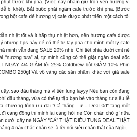
phút trước khi pha. (Việc này nhằm giữ trọn vẹn hương vị
 dễ bị khét). Bắt buộc phải ngâm cafe trước khi pha. (Bước
ong bột cafe để hương vị cafe được phát triển một cách tối
dẫn nhiệt tốt và ít hấp thụ nhiệt hơn, nên hương cafe được
 ý những tips này để có thể tự tay pha cho mình một ly cafe
nhà mình vẫn đang SALE 20% nhé. Chi tiết phía dưới cmt nè
nương tựa” ai, tự mình cũng có thể giật ngàn deal sốc
T NGÀY 4/4 GIẢM tới 25% Coldbrew bột GIẢM 10% Phin
OMBO 250g! Và vô vàng các sản phẩm khác với giá sale
 uây, sao đầu tháng mà ví tiền lung layyy Nếu bạn còn đang
phí đầu tháng, vừa có thể tụ tập bạn bè vào tháng tư siêu lễ
ra chương trình ưu đãi “Cá tháng Tư – Deal 0đ” tặng một
đi càng đông thì mình lại càng hời nè Còn chần chờ gì nữa
ỉ quán dưới đây nè NGÀY “CÁ” THẬT ĐIÊU TUNG DEAL THẬT
háng 4 này chắc chắn sẽ là lời nói siêu chân thật của Ngồi.