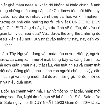
iệt ghé thăm nèee Vị khác đó không ai khác chính là anh
trong những nhà cung cấp cafe Coldbrew tên tuổi hiện nay.
afe. Trao đổi với nhau về những bài học và kinh nghiệm,
thị trường cà phê của những người trẻ Việt CÙNG CHỜ ĐÓN
Ngồi Cafe !!! Tháng 4 này, bạn dự định sẽ đi đâu, để vừa có
gian làm việc hiệu quả? Vừa được thưởng thức những đồ
t sự kiện siêu hot? Duy nhất vào tháng tư này, hãy đến với
n nhé ~~
à ở Tây Nguyên đang vào mùa háo nước. Hiểu ý, người
nước, cà càng xanh mướt mát, bóng bẩy và căng tràn nhựa
ề đơn giản. Phải hiểu thật sâu, yêu thật nhiều và chăm thật
 biệt này. Cũng giống như chính con người chúng ta vậy, cần
 gì, cần gì và mong muốn đạt được những gì. Từ đó, mới có
ện và hiệu quả nhất.
ua đôi lần chênh vênh mà. Hãy hít một hơi thật dài, nhấp một
ng sao đâu, Ngồi tin rồi bạn sẽ lại ổn thôi! Siêu Sale giữa
 săn Sale ngay thôi !!! DUY NHẤT 15/03 Giảm đến 20% tất cả