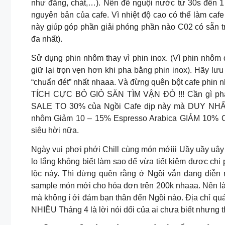
như đắng, chát,…). Nên để nguội nước từ 30s đến 1 
nguyên bản của cafe. Vì nhiệt độ cao có thể làm cafe
này giúp góp phần giải phóng phần nào C02 có sẵn tr
đa nhất).
Sử dụng phin nhôm thay vì phin inox. (Vì phin nhôm 
giữ lại trọn vẹn hơn khi pha bằng phin inox). Hãy lưu
“chuẩn đét” nhất nhaaa. Và đừng quên bột cafe phin 
TÍCH CỰC BỎ GIỎ SĂN TÌM VẬN ĐỎ !!! Cần gì phải “
SALE TO 30% của Ngồi Cafe dịp này mà DUY NHẤ
nhôm Giảm 10 – 15% Espresso Arabica GIẢM 10% C
siêu hời nữa.
Ngày vui phơi phới Chill cùng món mớiii Uầy uầy uây
lo lắng không biết làm sao để vừa tiết kiệm được chi 
lộc này. Thì đừng quên rằng ở Ngồi vẫn đang diễn 
sample món mới cho hóa đơn trên 200k nhaaa. Nên là 
mà không í ới đám bạn thân đến Ngồi nào. Địa ch
NHIỀU Tháng 4 là lời nói dối của ai chưa biết nhưng t