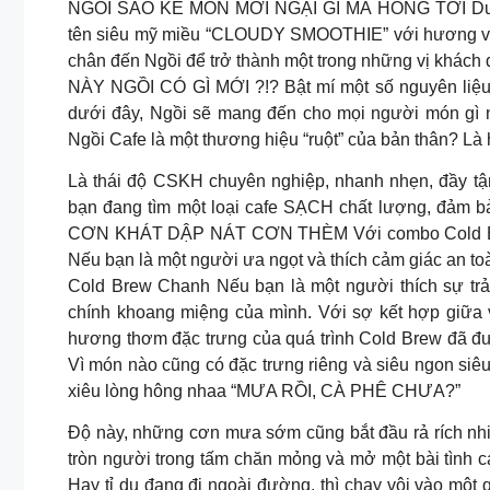
NGỒI SAO KÊ MÓN MỚI NGẠI GÌ MÀ HỔNG TỚI Duy nh
tên siêu mỹ miều “CLOUDY SMOOTHIE” với hương vị s
chân đến Ngồi để trở thành một trong những vị khác
NÀY NGỒI CÓ GÌ MỚI ?!? Bật mí một số nguyên liệ
dưới đây, Ngồi sẽ mang đến cho mọi người món gì
Ngồi Cafe là một thương hiệu “ruột” của bản thân? Là
Là thái độ CSKH chuyên nghiệp, nhanh nhẹn, đầy tận
bạn đang tìm một loại cafe SẠCH chất lượng, đảm 
CƠN KHÁT DẬP NÁT CƠN THÈM Với combo Cold Brew
Nếu bạn là một người ưa ngọt và thích cảm giác an t
Cold Brew Chanh Nếu bạn là một người thích sự tr
chính khoang miệng của mình. Với sợ kết hợp giữa 
hương thơm đặc trưng của quá trình Cold Brew đã đư
Vì món nào cũng có đặc trưng riêng và siêu ngon si
xiêu lòng hông nhaa “MƯA RỒI, CÀ PHÊ CHƯA?”
Độ này, những cơn mưa sớm cũng bắt đầu rả rích nhi
tròn người trong tấm chăn mỏng và mở một bài tình ca
Hay tỉ dụ đang đi ngoài đường, thì chạy vội vào một 