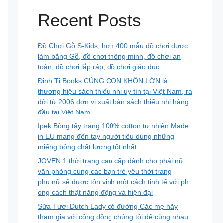
Recent Posts
Đồ Chơi Gỗ S-Kids, hơn 400 mẫu đồ chơi được
làm bằng Gỗ, đồ chơi thông minh, đồ chơi an
toàn, đồ chơi lắp ráp, đồ chơi giáo dục
Đinh Tị Books CÙNG CON KHÔN LỚN là
thương hiệu sách thiếu nhi uy tín tại Việt Nam, ra
đời từ 2006 đơn vị xuất bản sách thiếu nhi hàng
đầu tại Việt Nam
Ipek Bông tẩy trang 100% cotton tự nhiên Made
in EU mang đến tay người tiêu dùng những
miếng bông chất lượng tốt nhất
JOVEN 1 thời trang cao cấp dành cho phái nữ
văn phòng cùng các bạn trẻ yêu thời trang
phụ nữ sẽ được tôn vinh một cách tinh tế với ph
ong cách thật năng động và hiện đại
Sữa Tươi Dutch Lady có đường Các mẹ hãy
tham gia với cộng đồng chúng tôi để cùng nhau