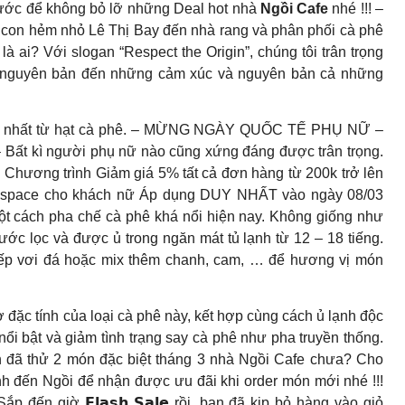
rước để không bỏ lỡ những Deal hot nhà
Ngồi Cafe
nhé !!! –
 con hẻm nhỏ Lê Thị Bay đến nhà rang và phân phối cà phê
à ai? Với slogan “Respect the Origin”, chúng tôi trân trọng
 nguyên bản đến những cảm xúc và nguyên bản cả những
 giá trị nhất từ hạt cà phê. – MỪNG NGÀY QUỐC TẾ PHỤ NỮ –
– Bất kì người phụ nữ nào cũng xứng đáng được trân trọng.
 Chương trình Giảm giá 5% tất cả đơn hàng từ 200k trở lên
kspace cho khách nữ Áp dụng DUY NHẤT vào ngày 08/03
 cách pha chế cà phê khá nổi hiện nay. Không giống như
ớc lọc và được ủ trong ngăn mát tủ lạnh từ 12 – 18 tiếng.
 tiếp vơi đá hoặc mix thêm chanh, cam, … để hương vị món
đặc tính của loại cà phê này, kết hợp cùng cách ủ lạnh độc
nổi bật và giảm tình trạng say cà phê như pha truyền thống.
Bạn đã thử 2 món đặc biệt tháng 3 nhà Ngồi Cafe chưa? Cho
 đến Ngồi để nhận được ưu đãi khi order món mới nhé !!!
ến giờ 𝗙𝗹𝗮𝘀𝗵 𝗦𝗮𝗹𝗲 rồi, bạn đã kịp bỏ hàng vào giỏ