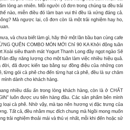
 ấm lòng an nhiên. Mỗi người cô đơn trong chúng ta đều trải
 nào, miễn điều đó làm bạn vui thì đều là xứng đáng cả.
ông? Mà ngược lại, cô đơn còn là một trải nghiệm hay ho,
quan.
ưa, và chưa biết làm gì, hãy thử một lần bầu bạn cùng cafe
đó. ĐỪNG QUÊN COMBO MÓN MỚI Chỉ 90 KA Khởi động tuần
t Xoài siêu thanh mát Yogurt Thanh Long đầy ngọt ngào Sẽ
. Tràn đầy năng lượng cho một tuần làm việc nhiều hiệu quả.
đời, đã được kiến tạo bằng sự đồng điệu của những con
, từng gói cà phê cho đến từng hạt cà phê, đều là sự chăm
ọn mình dành cho khách hàng.
mang nhiều dấu ấn trong lòng khách hàng, còn là ở CHẤT
GIN” luôn được ưu tiên hàng đầu. Các sản phẩm bên mình
g loại cà phê. Nhờ vậy, mà tạo nên hương vị đặc trưng của
 trường. Tất cả, đều nhằm mục đích chung mà Ngồi mong muốn
 trải nghiệm thoải mái và thú vị nhất, mỗi khi đến hoặc sử