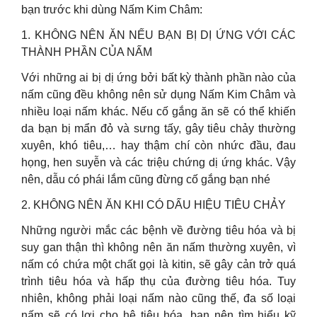
bạn trước khi dùng Nấm Kim Châm:
1. KHÔNG NÊN ĂN NẾU BẠN BỊ DỊ ỨNG VỚI CÁC
THÀNH PHẦN CỦA NẤM
Với những ai bị dị ứng bởi bất kỳ thành phần nào của
nấm cũng đều không nên sử dụng Nấm Kim Châm và
nhiều loại nấm khác. Nếu cố gắng ăn sẽ có thể khiến
da bạn bị mẩn đỏ và sưng tấy, gây tiêu chảy thường
xuyên, khó tiêu,… hay thậm chí còn nhức đầu, đau
họng, hen suyễn và các triệu chứng dị ứng khác. Vậy
nên, dẫu có phái lắm cũng đừng cố gắng bạn nhé
2. KHÔNG NÊN ĂN KHI CÓ DẤU HIỆU TIÊU CHẢY
Những người mắc các bệnh về đường tiêu hóa và bị
suy gan thận thì không nên ăn nấm thường xuyên, vì
nấm có chứa một chất gọi là kitin, sẽ gây cản trở quá
trình tiêu hóa và hấp thụ của đường tiêu hóa. Tuy
nhiên, không phải loại nấm nào cũng thế, đa số loại
nấm sẽ có lợi cho hệ tiêu hóa, bạn nên tìm hiểu kỹ