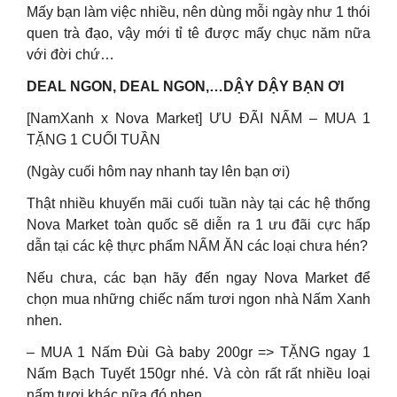
Mấy bạn làm việc nhiều, nên dùng mỗi ngày như 1 thói
quen trà đạo, vậy mới tỉ tê được mấy chục năm nữa
với đời chứ…
DEAL NGON, DEAL NGON,…DẬY DẬY BẠN ƠI
[NamXanh x Nova Market] ƯU ĐÃI NẤM – MUA 1
TẶNG 1 CUỐI TUẦN
(Ngày cuối hôm nay nhanh tay lên bạn ơi)
Thật nhiều khuyến mãi cuối tuần này tại các hệ thống
Nova Market toàn quốc sẽ diễn ra 1 ưu đãi cực hấp
dẫn tại các kệ thực phẩm NẤM ĂN các loại chưa hén?
Nếu chưa, các bạn hãy đến ngay Nova Market để
chọn mua những chiếc nấm tươi ngon nhà Nấm Xanh
nhen.
– MUA 1 Nấm Đùi Gà baby 200gr => TẶNG ngay 1
Nấm Bạch Tuyết 150gr nhé. Và còn rất rất nhiều loại
nấm tươi khác nữa đó nhen.