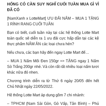
HỔNG CÓ CẦN SUY NGHĨ CUỐI TUẦN MUA GÌ VÌ
ĐÃ CÓ
[NamXanh x LotteMart] ƯU ĐÃI NẤM – MUA 1 TẶNG
1 RÌNH RANG CUỐI TUẦN
Bạn có biết, cuối tuần này tại các hệ thống Lotte Mart
toàn quốc sẽ diễn ra 1 ưu đãi cực hấp dẫn tại các kệ
thực phẩm NẤM ĂN các loại chưa hén?
Nếu chưa, các bạn hãy đến ngay Lotte Mart để…
– MUA 1 Nấm Mối Đen 150gr => TẶNG ngay 1 Nấm
Sò Trắng 200gr nhé. Và còn rất rất nhiều loại nấm tươi
khác nữa đó nhen.
Chương trình diễn ra từ Thứ 6 ngày 20/05 đến hết
Chủ Nhật ngày 22/05/2022.
Hệ thống Lotte Mart áp dụng gồm 7 chi nhánh:
– TPHCM (Nam Sài Gòn, Gò Vấp, Tân Bình) – Phú