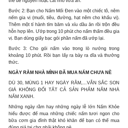
thể để nguyên hoặc cắt nhỏ vừa ăn.
Bước 2: Bạn cho Nấm Mối Đen vào một chiếc tô, nêm
nếm gia vị (muối, tiêu, đường, hạt nêm cho khẩu vị).
Thêm một tí hành tím băm và xíu dầu ăn rồi trộn đều
hỗn hợp lên. Ướp trong 10 phút cho nấm thấm đều gia
vị. Bạn dùng giấy bạc gói phần nấm đã ướp lại.
Bước 3: Cho gói nấm vào trong lò nướng trong
khoảng 10 phút. Rồi bạn lấy ra bày ra dĩa và thưởng
thức.
NGÀY RẰM NHÀ MÌNH ĐÃ MUA NẤM CHƯA NÈ
DÙ 30, MÙNG 1 HAY NGÀY RẰM,…VẪN SẮC SON
GIÁ KHÔNG ĐỔI TẤT CẢ SẢN PHẨM NẤM NHÀ
NẤM XANH.
Những ngày rằm hay những ngày lễ lớn Nấm Khỏe
hiểu được để mua những chiếc nấm tươi ngon cho
bữa cơm gia đình thật khó khăn để bạn có thể mua
đúng giá tại chợ phải không nè.