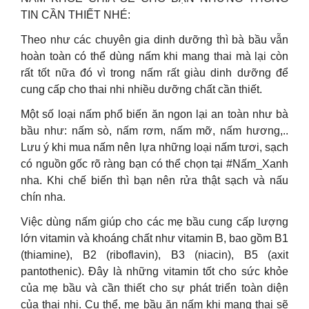
TIN CẦN THIẾT NHÉ:
Theo như các chuyên gia dinh dưỡng thì bà bầu vẫn
hoàn toàn có thể dùng nấm khi mang thai mà lại còn
rất tốt nữa đó vì trong nấm rất giàu dinh dưỡng để
cung cấp cho thai nhi nhiều dưỡng chất cần thiết.
Một số loại nấm phổ biến ăn ngon lại an toàn như bà
bầu như: nấm sò, nấm rơm, nấm mỡ, nấm hương,..
Lưu ý khi mua nấm nên lựa những loại nấm tươi, sạch
có nguồn gốc rõ ràng bạn có thể chọn tại #Nấm_Xanh
nha. Khi chế biến thì bạn nên rửa thật sạch và nấu
chín nha.
Việc dùng nấm giúp cho các mẹ bầu cung cấp lượng
lớn vitamin và khoáng chất như vitamin B, bao gồm B1
(thiamine), B2 (riboflavin), B3 (niacin), B5 (axit
pantothenic). Đây là những vitamin tốt cho sức khỏe
của mẹ bầu và cần thiết cho sự phát triển toàn diện
của thai nhi. Cụ thể, mẹ bầu ăn nấm khi mang thai sẽ