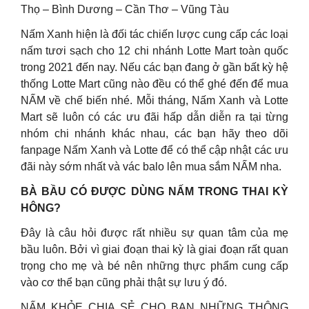
Thọ – Bình Dương – Cần Thơ – Vũng Tàu
Nấm Xanh hiện là đối tác chiến lược cung cấp các loại
nấm tươi sạch cho 12 chi nhánh Lotte Mart toàn quốc
trong 2021 đến nay. Nếu các bạn đang ở gần bất kỳ hệ
thống Lotte Mart cũng nào đều có thể ghé đến để mua
NẤM về chế biến nhé. Mỗi tháng, Nấm Xanh và Lotte
Mart sẽ luôn có các ưu đãi hấp dẫn diễn ra tại từng
nhóm chi nhánh khác nhau, các bạn hãy theo dõi
fanpage Nấm Xanh và Lotte để có thể cập nhật các ưu
đãi này sớm nhất và vác balo lên mua sắm NẤM nha.
BÀ BẦU CÓ ĐƯỢC DÙNG NẤM TRONG THAI KỲ
HÔNG?
Đây là câu hỏi được rất nhiều sự quan tâm của mẹ
bầu luôn. Bởi vì giai đoạn thai kỳ là giai đoạn rất quan
trọng cho mẹ và bé nên những thực phẩm cung cấp
vào cơ thể bạn cũng phải thật sự lưu ý đó.
NẤM KHỎE CHIA SẺ CHO BẠN NHỮNG THÔNG