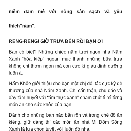
niềm đam mê với nông sản sạch và yêu
thích”nấm”.
RENG-RENG! GIỜ TRƯA ĐẾN RỒI BẠN ƠI
Bạn có biết? Những chiếc nấm tươi ngon nhà Nấm
Xanh “hóa kiếp” ngoạn mục thành những bữa trưa
không chỉ thơm ngon mà còn cực kì giàu dinh dưỡng
luôn á.
Nấm Khỏe giới thiệu cho bạn một chị đối tác cực kỳ dễ
thương của nhà Nấm Xanh. Chị cẩn thận, chu đáo và
đầy tâm huyết với “ẩm thực xanh” chăm chút tỉ mỉ từng
món ăn cho sức khỏe của bạn.
Dành cho những bạn nào bận rộn và trong chế độ ăn
kiêng, giữ dáng thì các món ăn nhà Mi Đốm Sống
Xanh là lựa chọn tuyệt vời luôn đó nha.