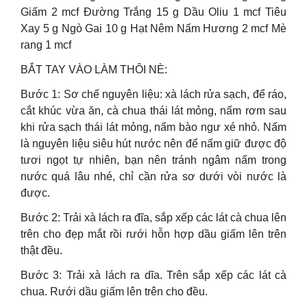
Giấm 2 mcf Đường Trắng 15 g Dầu Oliu 1 mcf Tiêu
Xay 5 g Ngò Gai 10 g Hạt Nêm Nấm Hương 2 mcf Mè
rang 1 mcf
BẮT TAY VÀO LÀM THÔI NÈ:
Bước 1: Sơ chế nguyên liệu: xà lách rửa sạch, để ráo,
cắt khúc vừa ăn, cà chua thái lát mỏng, nấm rơm sau
khi rửa sạch thái lát mỏng, nấm bào ngư xé nhỏ. Nấm
là nguyên liệu siêu hút nước nên để nấm giữ được độ
tươi ngọt tự nhiên, bạn nên tránh ngâm nấm trong
nước quá lâu nhé, chỉ cần rửa sơ dưới vòi nước là
được.
Bước 2: Trải xà lách ra đĩa, sắp xếp các lát cà chua lên
trên cho đẹp mắt rồi rưới hỗn hợp dầu giấm lên trên
thật đều.
Bước 3: Trải xà lách ra dĩa. Trên sắp xếp các lát cà
chua. Rưới dầu giấm lên trên cho đều.