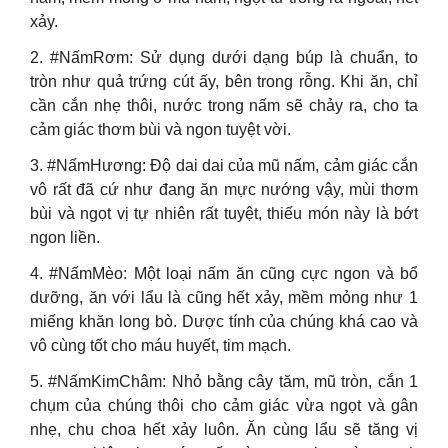
xảy.
2. #NấmRơm: Sử dụng dưới dạng búp là chuẩn, to
tròn như quả trứng cút ấy, bên trong rỗng. Khi ăn, chỉ
cần cắn nhẹ thôi, nước trong nấm sẽ chảy ra, cho ta
cảm giác thơm bùi và ngon tuyệt vời.
3. #NấmHương: Độ dai dai của mũ nấm, cảm giác cắn
vô rất đã cứ như đang ăn mực nướng vậy, mùi thơm
bùi và ngọt vị tự nhiên rất tuyệt, thiếu món này là bớt
ngon liền.
4. #NấmMèo: Một loại nấm ăn cũng cực ngon và bổ
dưỡng, ăn với lẩu là cũng hết xảy, mềm mỏng như 1
miếng khăn long bò. Dược tính của chúng khá cao và
vô cùng tốt cho máu huyết, tim mạch.
5. #NấmKimChâm: Nhỏ bằng cây tăm, mũ tròn, cắn 1
chụm của chúng thôi cho cảm giác vừa ngọt và gân
nhẹ, chu choa hết xảy luôn. Ăn cùng lẩu sẽ tăng vị