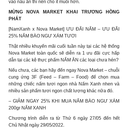
vào nấu ăn thì nên cho ít muối hơn.
MỪNG NOVA MARKET KHAI TRƯƠNG HỒNG
PHÁT
[NamXanh x Nova Market] ƯU ĐÃI NẤM – ƯU ĐÃI
25% NẤM BÀO NGƯ XÁM TƯƠI
Thật nhiều khuyến mãi cuối tuần này tại các hệ thống
Nova Market toàn quốc sẽ diễn ra 1 ưu đãi cực hấp
dẫn tại các kệ thực phẩm NẤM ĂN các loại chưa hén?
Nếu chưa, các bạn hãy đến ngay Nova Market – chuỗi
cung ứng 3F (Feed – Farm – Food) để chọn mua
những chiếc nấm tươi ngon nhà Nấm Xanh nhen và
nhiều sản phẩm tươi ngon chất lượng khác nữa đó.
– GIẢM NGAY 25% KHI MUA NẤM BÀO NGƯ XÁM
200gr NẤM XANH
Chương trình diễn ra từ Thứ 6 ngày 27/05 đến hết
Chủ Nhật ngày 29/05/2022.