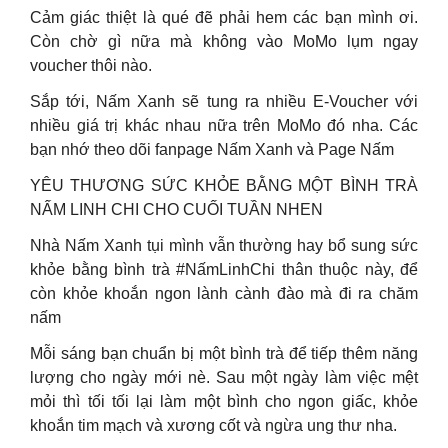
Cảm giác thiệt là qué đẽ phải hem các bạn mình ơi.
Còn chờ gì nữa mà không vào MoMo lụm ngay
voucher thôi nào.
Sắp tới, Nấm Xanh sẽ tung ra nhiều E-Voucher với
nhiều giá trị khác nhau nữa trên MoMo đó nha. Các
bạn nhớ theo dõi fanpage Nấm Xanh và Page Nấm
YÊU THƯƠNG SỨC KHỎE BẰNG MỘT BÌNH TRÀ
NẤM LINH CHI CHO CUỐI TUẦN NHEN
Nhà Nấm Xanh tụi mình vẫn thường hay bổ sung sức
khỏe bằng bình trà #NấmLinhChi thân thuộc này, để
còn khỏe khoắn ngon lành cành đào mà đi ra chăm
nấm
Mỗi sáng bạn chuẩn bị một bình trà để tiếp thêm năng
lượng cho ngày mới nè. Sau một ngày làm việc mệt
mỏi thì tối tối lại làm một bình cho ngon giấc, khỏe
khoắn tim mạch và xương cốt và ngừa ung thư nha.