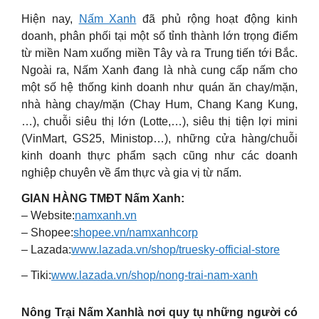
Hiện nay,
Nấm Xanh
đã phủ rộng hoạt động kinh
doanh, phân phối tại một số tỉnh thành lớn trọng điểm
từ miền Nam xuống miền Tây và ra Trung tiến tới Bắc.
Ngoài ra, Nấm Xanh đang là nhà cung cấp nấm cho
một số hệ thống kinh doanh như quán ăn chay/mặn,
nhà hàng chay/mặn (Chay Hum, Chang Kang Kung,
…), chuỗi siêu thị lớn (Lotte,…), siêu thị tiện lợi mini
(VinMart, GS25, Ministop…), những cửa hàng/chuỗi
kinh doanh thực phẩm sạch cũng như các doanh
nghiệp chuyên về ẩm thực và gia vị từ nấm.
GIAN HÀNG TMĐT Nấm Xanh:
– Website:
namxanh.vn
– Shopee:
shopee.vn/namxanhcorp
– Lazada:
www.lazada.vn/shop/truesky-official-store
– Tiki:
www.lazada.vn/shop/nong-trai-nam-xanh
Nông Trại Nấm Xanhlà nơi quy tụ những người có