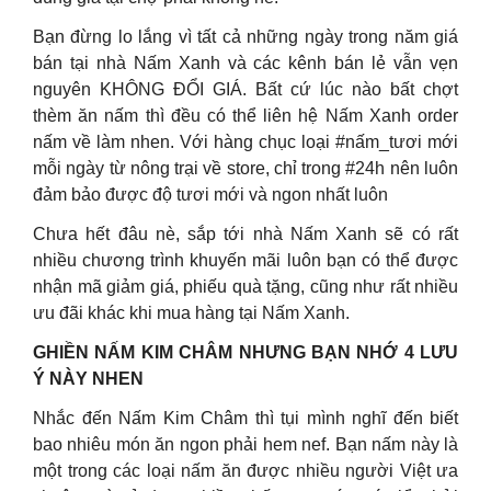
Bạn đừng lo lắng vì tất cả những ngày trong năm giá
bán tại nhà Nấm Xanh và các kênh bán lẻ vẫn vẹn
nguyên KHÔNG ĐỔI GIÁ. Bất cứ lúc nào bất chợt
thèm ăn nấm thì đều có thể liên hệ Nấm Xanh order
nấm về làm nhen. Với hàng chục loại #nấm_tươi mới
mỗi ngày từ nông trại về store, chỉ trong #24h nên luôn
đảm bảo được độ tươi mới và ngon nhất luôn
Chưa hết đâu nè, sắp tới nhà Nấm Xanh sẽ có rất
nhiều chương trình khuyến mãi luôn bạn có thể được
nhận mã giảm giá, phiếu quà tặng, cũng như rất nhiều
ưu đãi khác khi mua hàng tại Nấm Xanh.
GHIỀN NẤM KIM CHÂM NHƯNG BẠN NHỚ 4 LƯU
Ý NÀY NHEN
Nhắc đến Nấm Kim Châm thì tụi mình nghĩ đến biết
bao nhiêu món ăn ngon phải hem nef. Bạn nấm này là
một trong các loại nấm ăn được nhiều người Việt ưa