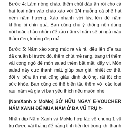
Bước 4: Làm nóng chảo, thêm chút dầu ăn rồi cho cả
hai loại nấm vào chảo xào với 1/4 muỗng cà phê hạt
nêm nấm hương. Xào nhanh với lửa lớn để nấm
không bị chín quá. Bạn cũng chú ý không nên dùng
nồi hoặc chảo nhôm để xào nấm vì nấm sẽ bị ngả màu
thâm đen, không đẹp mắt.
Bước 5: Nấm xào xong múc ra và rải đều lên đĩa rau
đã chuẩn bị trước đó, thêm chút mè rang, trang trí thêm
vài cọng ngò để món salad thêm bắt mắt, dậy vị. Món
salad này cực thanh mát, giúp bạn giải nhiệt cơ thể,
đổi vị bữa ăn mà cũng giàu dinh dưỡng, rất tốt cho
sức khỏe. Bạn cũng có thể biến tấu thêm với các loại
rau, nấm và gia vị bạn yêu thích nếu muốn nhé.
[NamXanh x MoMo] SỞ HỮU NGAY E-VOUCHER
NẤM XANH ĐỂ MUA NẤM Ở ĐA VŨ TRỤ />
Nhân dịp Nấm Xanh và MoMo hợp tác về chung 1 vũ
trụ được vài tháng để nâng tính tiện lợi trong khi thanh