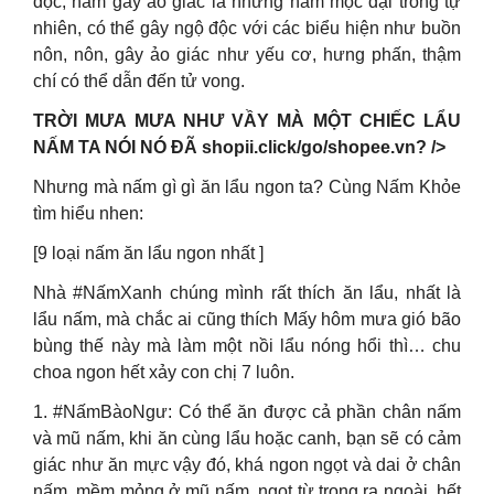
độc, nấm gây ảo giác là những nấm mọc dại trong tự
nhiên, có thể gây ngộ độc với các biểu hiện như buồn
nôn, nôn, gây ảo giác như yếu cơ, hưng phấn, thậm
chí có thể dẫn đến tử vong.
TRỜI MƯA MƯA NHƯ VẦY MÀ MỘT CHIẾC LẨU
NẤM TA NÓI NÓ ĐÃ shopii.click/go/shopee.vn? />
Nhưng mà nấm gì gì ăn lẩu ngon ta? Cùng Nấm Khỏe
tìm hiểu nhen:
[9 loại nấm ăn lẩu ngon nhất ]
Nhà #NấmXanh chúng mình rất thích ăn lẩu, nhất là
lẩu nấm, mà chắc ai cũng thích Mấy hôm mưa gió bão
bùng thế này mà làm một nồi lẩu nóng hổi thì… chu
choa ngon hết xảy con chị 7 luôn.
1. #NấmBàoNgư: Có thể ăn được cả phần chân nấm
và mũ nấm, khi ăn cùng lẩu hoặc canh, bạn sẽ có cảm
giác như ăn mực vậy đó, khá ngon ngọt và dai ở chân
nấm, mềm mỏng ở mũ nấm, ngọt từ trong ra ngoài, hết