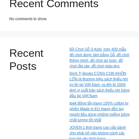
Recent Comments
No comments to show.
Recent
Đồ Chơi Gỗ S-Kids, hơn 400 mẫu
đồ chơi được làm bằng Gỗ, đồ chơi
thông minh, đồ chơi an toàn, đồ
Posts
chơi lắp ráp, đồ chơi giáo dục
Đinh Tị Books CÙNG CON KHÔN
LỚN là thương hiệu sách thiếu nhi
uy tín tại Việt Nam, ra đời từ 2006
đơn vị xuất bản sách thiếu nhi hàng
đầu tại Việt Nam
Ipek Bông tẩy trang 100% cotton tự
nhiên Made in EU mang đến tay
người tiêu dùng những miếng bông
chất lượng tốt nhất
JOVEN 1 thời trang cao cấp dành
cho phái nữ văn phòng cùng các
bạn trẻ yêu thời trang