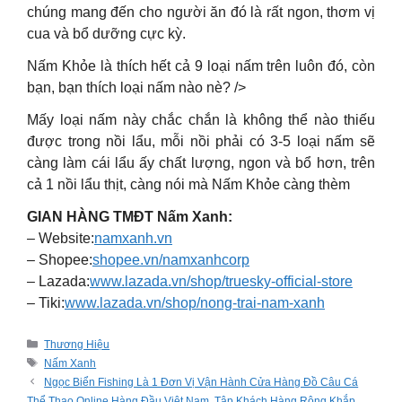
chúng mang đến cho người ăn đó là rất ngon, thơm vị
cua và bổ dưỡng cực kỳ.
Nấm Khỏe là thích hết cả 9 loại nấm trên luôn đó, còn
bạn, bạn thích loại nấm nào nè? />
Mấy loại nấm này chắc chắn là không thể nào thiếu
được trong nồi lẩu, mỗi nồi phải có 3-5 loại nấm sẽ
càng làm cái lẩu ấy chất lượng, ngon và bổ hơn, trên
cả 1 nồi lẩu thịt, càng nói mà Nấm Khỏe càng thèm
GIAN HÀNG TMĐT Nấm Xanh:
– Website:
namxanh.vn
– Shopee:
shopee.vn/namxanhcorp
– Lazada:
www.lazada.vn/shop/truesky-official-store
– Tiki:
www.lazada.vn/shop/nong-trai-nam-xanh
Categories
Thương Hiệu
Tags
Nấm Xanh
Ngọc Biển Fishing Là 1 Đơn Vị Vận Hành Cửa Hàng Đồ Câu Cá
Thể Thao Online Hàng Đầu Việt Nam, Tập Khách Hàng Rộng Khắp