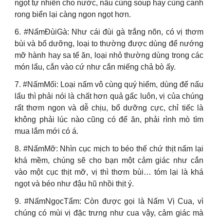
ngọt tự nhiên cho nước, nấu cùng soup hay cùng canh
rong biển lại càng ngon ngọt hơn.
6. #NấmĐùiGà: Như cái đùi gà trắng nõn, có vị thơm
bùi và bổ dưỡng, loại to thường được dùng để nướng
mỡ hành hay sa tế ăn, loại nhỏ thường dùng trong các
món lẩu, cắn vào cứ như cắn miếng chả bò ấy.
7. #NấmMối: Loại nấm vô cùng quý hiếm, dùng để nấu
lẩu thì phải nói là chất hơn quả gấc luôn, vị của chúng
rất thơm ngon và dễ chịu, bổ dưỡng cực, chỉ tiếc là
không phải lúc nào cũng có để ăn, phải rình mò tìm
mua lắm mới có á.
8. #NấmMỡ: Nhìn cục mịch to béo thế chứ thịt nấm lại
khá mềm, chúng sẽ cho bạn một cảm giác như cắn
vào một cục thịt mỡ, vị thì thơm bùi… tóm lại là khá
ngọt và béo như đậu hũ nhồi thịt ý.
9. #NấmNgọcTẩm: Còn được gọi là Nấm Vị Cua, vì
chúng có mùi vị đặc trưng như cua vậy, cảm giác mà