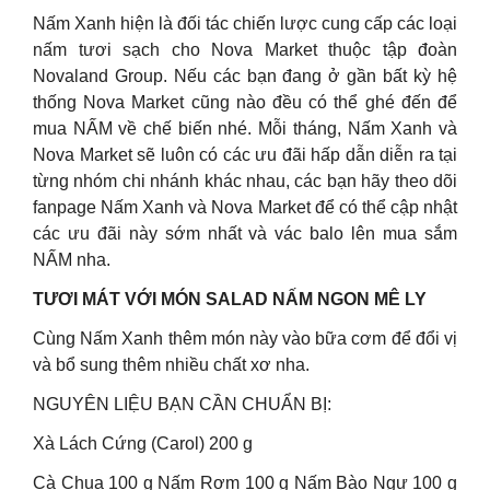
Nấm Xanh hiện là đối tác chiến lược cung cấp các loại
nấm tươi sạch cho Nova Market thuộc tập đoàn
Novaland Group. Nếu các bạn đang ở gần bất kỳ hệ
thống Nova Market cũng nào đều có thể ghé đến để
mua NẤM về chế biến nhé. Mỗi tháng, Nấm Xanh và
Nova Market sẽ luôn có các ưu đãi hấp dẫn diễn ra tại
từng nhóm chi nhánh khác nhau, các bạn hãy theo dõi
fanpage Nấm Xanh và Nova Market để có thể cập nhật
các ưu đãi này sớm nhất và vác balo lên mua sắm
NẤM nha.
TƯƠI MÁT VỚI MÓN SALAD NẤM NGON MÊ LY
Cùng Nấm Xanh thêm món này vào bữa cơm để đổi vị
và bổ sung thêm nhiều chất xơ nha.
NGUYÊN LIỆU BẠN CẦN CHUẨN BỊ:
Xà Lách Cứng (Carol) 200 g
Cà Chua 100 g Nấm Rơm 100 g Nấm Bào Ngư 100 g