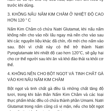
trước khi dùng.
3. KHÔNG NẤU NẤM KIM CHÂM Ở NHIỆT ĐỘ CAO
HƠN 120 ° C
Nấm Kim Châm có chứa Natri Glutamat, khi nấu nấm
không nên cho vào nồi lẩu ngay mà nên cho vào sau
khi các nguyên liệu khác đã chín, rồi mới cho nấm vào
sau. Bởi vì chất này có thể trở thành Natri
Pyroglutamate khi nhiệt độ cao hơn 120°C, sẽ gây hại
cho cơ thể người sau khi ăn và khó đào thải ra khỏi cơ
thể.
4. KHÔNG NÊN CHO BỘT NGỌT VÀ TINH CHẤT GÀ
VÀO KHI NẤU NẤM KIM CHÂM
Bột ngọt và tinh chất gà đều là những chất tăng độ
tươi, trong khi bản thân Nấm Kim Châm và các loại
thực phẩm khác đều có chứa thành phần Umami. Natri
Glutamat trong nấm cũng có vị mặn, nếu cho bột ngọt