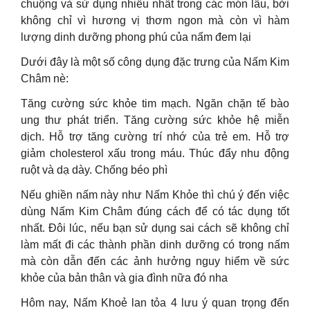
chuộng và sử dụng nhiều nhất trong các món lẩu, bởi
không chỉ vì hương vị thơm ngon mà còn vì hàm
lượng dinh dưỡng phong phú của nấm đem lại
Dưới đây là một số công dụng đặc trưng của Nấm Kim
Châm nè:
Tăng cường sức khỏe tim mạch. Ngăn chặn tế bào
ung thư phát triển. Tăng cường sức khỏe hệ miễn
dịch. Hỗ trợ tăng cường trí nhớ của trẻ em. Hỗ trợ
giảm cholesterol xấu trong máu. Thúc đẩy nhu động
ruột và dạ dày. Chống béo phì
Nếu ghiền nấm này như Nấm Khỏe thì chú ý đến việc
dùng Nấm Kim Châm đúng cách để có tác dụng tốt
nhất. Đôi lúc, nếu bạn sử dụng sai cách sẽ không chỉ
làm mất đi các thành phần dinh dưỡng có trong nấm
mà còn dẫn đến các ảnh hưởng nguy hiểm về sức
khỏe của bản thân và gia đình nữa đó nha
Hôm nay, Nấm Khoẻ lan tỏa 4 lưu ý quan trọng đến