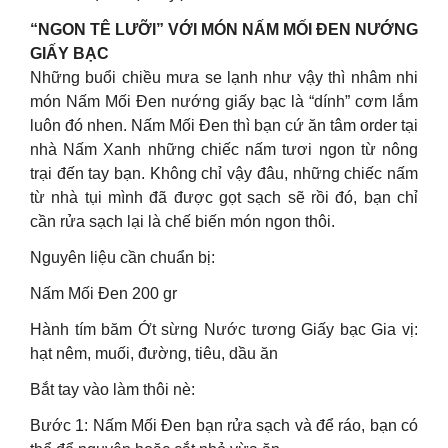
“NGON TÊ LƯỠI” VỚI MÓN NẤM MỐI ĐEN NƯỚNG
GIẤY BẠC
Những buổi chiều mưa se lạnh như vậy thì nhâm nhi
món Nấm Mối Đen nướng giấy bạc là “dính” cơm lắm
luôn đó nhen. Nấm Mối Đen thì bạn cứ ăn tâm order tại
nhà Nấm Xanh những chiếc nấm tươi ngon từ nông
trại đến tay bạn. Không chỉ vậy đâu, những chiếc nấm
từ nhà tụi mình đã được gọt sạch sẽ rồi đó, bạn chỉ
cần rửa sạch lại là chế biến món ngon thôi.
Nguyên liệu cần chuẩn bị:
Nấm Mối Đen 200 gr
Hành tím băm Ớt sừng Nước tương Giấy bạc Gia vị:
hạt nêm, muối, đường, tiêu, dầu ăn
Bắt tay vào làm thôi nè:
Bước 1: Nấm Mối Đen bạn rửa sạch và để ráo, bạn có