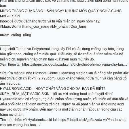
Phái đẹp chúng ta cần được bảo vệ và nâng niu. Magic Skin luôn đồng hành cùng
bạn.
MỪNG THÁNG CỦA NÀNG – SĂN NGAY NHỮNG MÓN QUÀ Ý NGHĨA CÙNG
MAGIC SKIN
Inbox để được đặt hàng trước và tư vấn miễn phí ngay hôm nay.
#MagicSkin #Tháng_của_nàng #Mỹ_phẩm #Quà_tặng
#Kem_chống_nắng
_____
Hoạt chất Tannin và Polyphenol trong cây Phỉ có tác dụng chống oxy hóa, trung
hòa gốc tự do, chống viêm hiệu quả. Điều này, sẽ ức chế quá trình viêm của hệ
miễn dịch, nguyên nhân chính làm xuất hiện mụn mủ, tấy đỏ.
Xem thêm tại: https://shopii.click/go/lazada.vn?/dich-chiet-phi-mon-qua-cho-lan…/
Sữa rửa mặt dịu nhẹ Blossom Gentle Cleansing Magic Skin là dòng sản phẩm đặc
biệt chứa dịch chiết Phỉ (9,795ppm). Giúp kháng viêm, ngừa mụn và cân bằng độ
ẩm hiệu quả.
HYALURONIC ACID – HOẠT CHẤT VÀNG CHO DA, BẠN ĐÃ BIẾT?
#KEM_RỬA_MẶT MAGIC SKIN – tối ưu với những hoạt chất “tuyệt đỉnh”
Hyaluronic acid có công dụng điều chỉnh hàm lượng nước, cải thiện độ đàn hồi và
điều phối các chất dinh dưỡng trên da. Người ta đã phát hiện và ứng dụng acid
này vào dươc, mỹ phẩm. Đến nay nó là một thành phần rất quan trong của các
hãng mỹ phẩm.
Tìm hiểu thêm về Hyaluronic acid tại: https://shopii.click/go/lazada.vn?/ha-la-chat-
cap-am-chong-lao-hoa…/