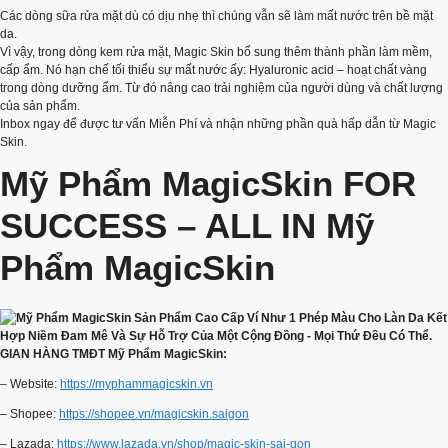
Các dòng sữa rửa mặt dù có dịu nhẹ thì chúng vẫn sẽ làm mất nước trên bề mặt
da.
Vì vậy, trong dòng kem rửa mặt, Magic Skin bổ sung thêm thành phần làm mềm,
cấp ẩm. Nó hạn chế tối thiểu sự mất nước ấy: Hyaluronic acid – hoạt chất vàng
trong dòng dưỡng ẩm. Từ đó nâng cao trải nghiệm của người dùng và chất lượng
của sản phẩm.
Inbox ngay để được tư vấn Miễn Phí và nhận những phần quà hấp dẫn từ Magic
Skin.
Mỹ Phẩm MagicSkin FOR
SUCCESS – ALL IN Mỹ
Phẩm MagicSkin
GIAN HÀNG TMĐT Mỹ Phẩm MagicSkin:
– Website:
https://myphammagicskin.vn
– Shopee:
https://shopee.vn/magicskin.saigon
– Lazada:
https://www.lazada.vn/shop/magic-skin-sai-gon