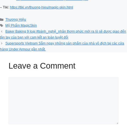
– Tiki:
https://tiki.vn/thuong-hieu/magic-skin.html
Categories
Thương Hiệu
Tags
Mỹ Phẩm MagicSkin
Baker Baking 9 loại #bánh_nghệ_nhân thơm phức mới ra lò sẽ được giao đến
tận tay của bạn với cam kết an toàn tuyệt đối
Supersports Vietnam Sắm ngay những sản phẩm của nhà vô địch tại các cửa
hàng Under Armour gần nhất.
Leave a Comment
Comment