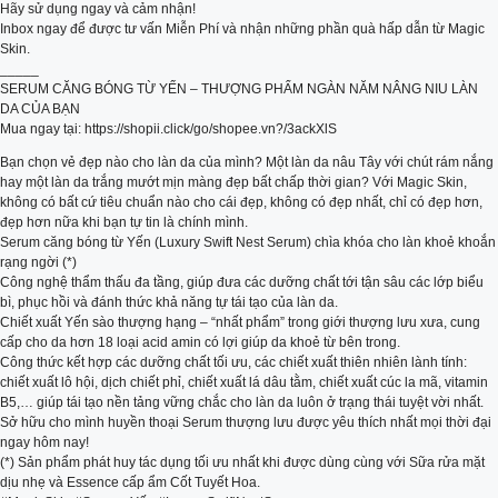
Hãy sử dụng ngay và cảm nhận!
Inbox ngay để được tư vấn Miễn Phí và nhận những phần quà hấp dẫn từ Magic
Skin.
_____
SERUM CĂNG BÓNG TỪ YẾN – THƯỢNG PHẨM NGÀN NĂM NÂNG NIU LÀN
DA CỦA BẠN
Mua ngay tại: https://shopii.click/go/shopee.vn?/3ackXlS
Bạn chọn vẻ đẹp nào cho làn da của mình? Một làn da nâu Tây với chút rám nắng
hay một làn da trắng mướt mịn màng đẹp bất chấp thời gian? Với Magic Skin,
không có bất cứ tiêu chuẩn nào cho cái đẹp, không có đẹp nhất, chỉ có đẹp hơn,
đẹp hơn nữa khi bạn tự tin là chính mình.
Serum căng bóng từ Yến (Luxury Swift Nest Serum) chìa khóa cho làn khoẻ khoắn
rạng ngời (*)
Công nghệ thẩm thấu đa tầng, giúp đưa các dưỡng chất tới tận sâu các lớp biểu
bì, phục hồi và đánh thức khả năng tự tái tạo của làn da.
Chiết xuất Yến sào thượng hạng – “nhất phẩm” trong giới thượng lưu xưa, cung
cấp cho da hơn 18 loại acid amin có lợi giúp da khoẻ từ bên trong.
Công thức kết hợp các dưỡng chất tối ưu, các chiết xuất thiên nhiên lành tính:
chiết xuất lô hội, dịch chiết phỉ, chiết xuất lá dâu tằm, chiết xuất cúc la mã, vitamin
B5,… giúp tái tạo nền tảng vững chắc cho làn da luôn ở trạng thái tuyệt vời nhất.
Sở hữu cho mình huyền thoại Serum thượng lưu được yêu thích nhất mọi thời đại
ngay hôm nay!
(*) Sản phẩm phát huy tác dụng tối ưu nhất khi được dùng cùng với Sữa rửa mặt
dịu nhẹ và Essence cấp ẩm Cốt Tuyết Hoa.