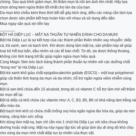
chóng. Sau quá trình giảm mụn, thì thâm mụn là nỗi ám ảnh lớn nhất. Hãy lựa
chọn dòng kem ngừa thâm tốt nhất cho làn da của bạn.
Da mụn khó chiều kèm theo thời tiết dễ gây kích ứng, điều các nàng cần làm lựa
chọn được sản phẩm kết hợp hoàn hảo với nhau và sử dụng đểu đặn.
Mua ngay săn quà xịn liền tay
_______
BỘT HÀ DIỆP LỤC – MẶT NẠ THUẦN TỰ NHIÊN DÀNH CHO DA MỤN!
Bột Hà Diệp Lục là sự kết hợp của các thành phần thiên nhiên xay nhuyễn: diếp
cá, trà xanh, sen và bạch linh. Khi được dùng làm mặt nạ, sản phẩm này sẽ giúp
loại bỏ hết bụi bẩn, dầu nhờn và các tế bào chết. Từ đó, da được thông thoáng,
không còn tình trạng bít tắc giúp ngăn ngừa mụn hiệu quả.
Cùng Magic Skin bóc tách bảng thành phần thuần tự nhiên với các dưỡng chất
“trong mơ” từ Hà Diệp Lục:
Bột trà xanh khô giàu chất epigallocatechin gallate (EGCG) – một loại polyphenol
giúp cải thiện tình trạng da mụn và da nhờn, hỗ trợ ngăn ngừa viêm nhiễm vùng
mụn.
Bột lá sen khô chứa đến 15 alcaloid, trong đó có vitamin C hỗ trợ làm mờ vết thâm
do mụn để lại.
Bột lá diếp cá khô chứa các vitamin như: A, C, B3, B5, B6 có khả năng làm trắng và
đều màu da.
Bột bạch linh khô có chứa chất chống oxy hóa ngăn ngừa lão hóa da, giúp da mịn
màng, căng tràn sức sống.
Khi dùng làm mặt nạ, bạn chỉ cần mix 1 chút Hà Diệp Lục với sữa chua không
đường hoặc mật ong. Mặt nạ này ngay lập tức sẽ giúp làm dịu đi ửng đỏ khó chịu
cho vùng da mụn nhờ chất diệp lục tự nhiên của thực vật.