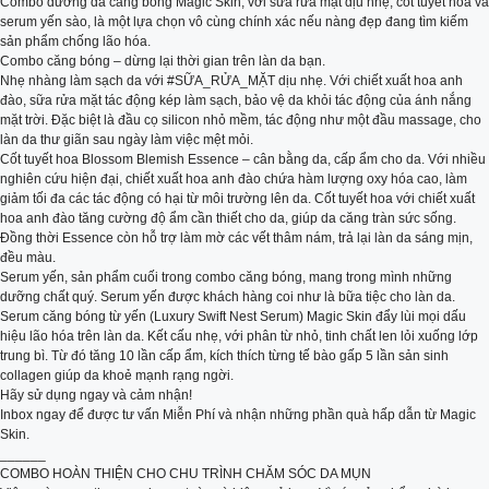
Combo dưỡng da căng bóng Magic Skin, với sữa rửa mặt dịu nhẹ, cốt tuyết hoa và
serum yến sào, là một lựa chọn vô cùng chính xác nếu nàng đẹp đang tìm kiếm
sản phẩm chống lão hóa.
Combo căng bóng – dừng lại thời gian trên làn da bạn.
Nhẹ nhàng làm sạch da với #SỮA_RỬA_MẶT dịu nhẹ. Với chiết xuất hoa anh
đào, sữa rửa mặt tác động kép làm sạch, bảo vệ da khỏi tác động của ánh nắng
mặt trời. Đặc biệt là đầu cọ silicon nhỏ mềm, tác động như một đầu massage, cho
làn da thư giãn sau ngày làm việc mệt mỏi.
Cốt tuyết hoa Blossom Blemish Essence – cân bằng da, cấp ẩm cho da. Với nhiều
nghiên cứu hiện đại, chiết xuất hoa anh đào chứa hàm lượng oxy hóa cao, làm
giảm tối đa các tác động có hại từ môi trường lên da. Cốt tuyết hoa với chiết xuất
hoa anh đào tăng cường độ ẩm cần thiết cho da, giúp da căng tràn sức sống.
Đồng thời Essence còn hỗ trợ làm mờ các vết thâm nám, trả lại làn da sáng mịn,
đều màu.
Serum yến, sản phẩm cuối trong combo căng bóng, mang trong mình những
dưỡng chất quý. Serum yến được khách hàng coi như là bữa tiệc cho làn da.
Serum căng bóng từ yến (Luxury Swift Nest Serum) Magic Skin đẩy lùi mọi dấu
hiệu lão hóa trên làn da. Kết cấu nhẹ, với phân từ nhỏ, tinh chất len lỏi xuống lớp
trung bì. Từ đó tăng 10 lần cấp ẩm, kích thích từng tế bào gấp 5 lần sản sinh
collagen giúp da khoẻ mạnh rạng ngời.
Hãy sử dụng ngay và cảm nhận!
Inbox ngay để được tư vấn Miễn Phí và nhận những phần quà hấp dẫn từ Magic
Skin.
______
COMBO HOÀN THIỆN CHO CHU TRÌNH CHĂM SÓC DA MỤN