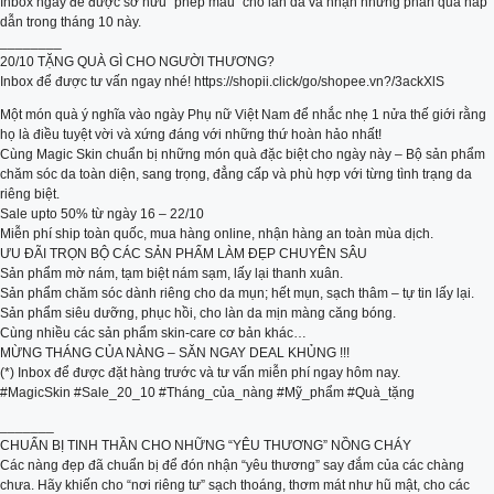
Inbox ngay để được sở hữu “phép màu” cho làn da và nhận những phần quà hấp
dẫn trong tháng 10 này.
________
20/10 TẶNG QUÀ GÌ CHO NGƯỜI THƯƠNG?
Inbox để được tư vấn ngay nhé! https://shopii.click/go/shopee.vn?/3ackXlS
Một món quà ý nghĩa vào ngày Phụ nữ Việt Nam để nhắc nhẹ 1 nửa thế giới rằng
họ là điều tuyệt vời và xứng đáng với những thứ hoàn hảo nhất!
Cùng Magic Skin chuẩn bị những món quà đặc biệt cho ngày này – Bộ sản phẩm
chăm sóc da toàn diện, sang trọng, đẳng cấp và phù hợp với từng tình trạng da
riêng biệt.
Sale upto 50% từ ngày 16 – 22/10
Miễn phí ship toàn quốc, mua hàng online, nhận hàng an toàn mùa dịch.
ƯU ĐÃI TRỌN BỘ CÁC SẢN PHẨM LÀM ĐẸP CHUYÊN SÂU
Sản phẩm mờ nám, tạm biệt nám sạm, lấy lại thanh xuân.
Sản phẩm chăm sóc dành riêng cho da mụn; hết mụn, sạch thâm – tự tin lấy lại.
Sản phẩm siêu dưỡng, phục hồi, cho làn da mịn màng căng bóng.
Cùng nhiều các sản phẩm skin-care cơ bản khác…
MỪNG THÁNG CỦA NÀNG – SĂN NGAY DEAL KHỦNG !!!
(*) Inbox để được đặt hàng trước và tư vấn miễn phí ngay hôm nay.
#MagicSkin #Sale_20_10 #Tháng_của_nàng #Mỹ_phẩm #Quà_tặng
_______
CHUẨN BỊ TINH THẦN CHO NHỮNG “YÊU THƯƠNG” NỒNG CHÁY
Các nàng đẹp đã chuẩn bị để đón nhận “yêu thương” say đắm của các chàng
chưa. Hãy khiến cho “nơi riêng tư” sạch thoáng, thơm mát như hũ mật, cho các