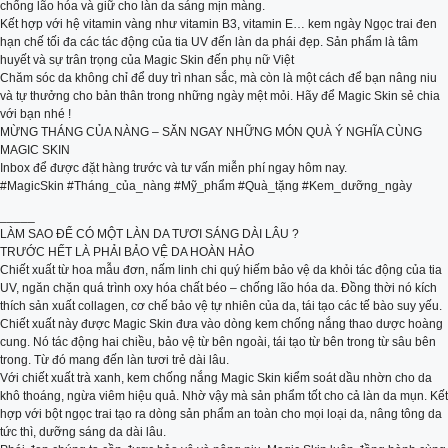
chống lão hóa và giữ cho làn da sáng mịn màng.
Kết hợp với hệ vitamin vàng như vitamin B3, vitamin E… kem ngày Ngọc trai đen
hạn chế tối đa các tác động của tia UV đến làn da phái đẹp. Sản phẩm là tâm
huyết và sự trân trọng của Magic Skin đến phụ nữ Việt
Chăm sóc da không chỉ để duy trì nhan sắc, mà còn là một cách để bạn nâng niu
và tự thưởng cho bản thân trong những ngày mệt mỏi. Hãy để Magic Skin sẻ chia
với bạn nhé !
MỪNG THÁNG CỦA NÀNG – SĂN NGAY NHỮNG MÓN QUÀ Ý NGHĨA CÙNG
MAGIC SKIN
Inbox để được đặt hàng trước và tư vấn miễn phí ngay hôm nay.
#MagicSkin #Tháng_của_nàng #Mỹ_phẩm #Quà_tặng #Kem_dưỡng_ngày
_____
LÀM SAO ĐỂ CÓ MỘT LÀN DA TƯƠI SÁNG DÀI LÂU ?
TRƯỚC HẾT LÀ PHẢI BẢO VỆ DA HOÀN HẢO
Chiết xuất từ hoa mẫu đơn, nấm linh chi quý hiếm bảo vệ da khỏi tác động của tia
UV, ngăn chặn quá trình oxy hóa chất béo – chống lão hóa da. Đồng thời nó kích
thích sản xuất collagen, cơ chế bảo vệ tự nhiên của da, tái tạo các tế bào suy yếu.
Chiết xuất này được Magic Skin đưa vào dòng kem chống nắng thao dược hoàng
cung. Nó tác động hai chiều, bảo vệ từ bên ngoài, tái tạo từ bên trong từ sâu bên
trong. Từ đó mang đến làn tươi trẻ dài lâu.
Với chiết xuất trà xanh, kem chống nắng Magic Skin kiểm soát dầu nhờn cho da
khô thoáng, ngừa viêm hiệu quả. Nhờ vậy mà sản phẩm tốt cho cả làn da mụn. Kết
hợp với bột ngọc trai tạo ra dòng sản phẩm an toàn cho mọi loại da, nâng tông da
tức thì, dưỡng sáng da dài lâu.