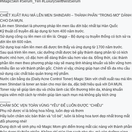
#MagicSkin #Serum_Yến #LuxurySwiftNestSerum
____
CHIẾT XUẤT RAU MÁ LÊN MEN SHINDARI – THÀNH PHẦN “TRONG MƠ” DÀNH
CHO DA MỤN.
Lên men Shindari là phương pháp lên men lâu đời bậc nhất tại Hàn Quốc
Kỹ thuật cổ truyền đã áp dụng từ hơn 400 năm trước.
Sử dụng công cụ lên men có tên là: Onggi – Bộ dụng cụ truyền thống có lịch sử ra
đời lên tới 600 năm.
Sử dụng loại nấm lên men đã được tìm thấy và ứng dụng từ 1700 năm trước.
Sau quá trình lên men, các dưỡng chất được bẻ gãy thành dạng phân tử có kích
thước nhỏ hơn, cô đặc hơn dễ dàng thấm sâu hơn vào da. Đồng thời, các thành
phần lên men theo phương pháp này sẽ mang tính kháng khuẩn và bền vững hơn
nhiều lần so với thành phần gốc. Chính vì vậy, chúng giúp hạn chế tối đa nhu cầu
sử dụng các chất bảo quản trong mỹ phẩm.
Nước cân bằng da (Daily Acne Control Toner) Magic Skin với chiết xuất rau má lên
men Shindari là toner an toàn cho mọi làn da, đặc biệt hiệu quả với DA MỤN.
Toner này sẽ giúp làm dịu và chữa lành các tổn thương trên da, kháng khuẩn
ngừa viêm một cách tự nhiên giúp làm sạch mụn mà không gây kích ứng
_____
CHĂM SÓC VẸN TOÀN VÙNG “YÊU” ĐỂ LUÔN ĐƯỢC “CHIỀU”
Phụ nữ được ví là bông hoa hồng, luôn đẹp và thơm
Hãy luôn chăm sóc bản thân và “cô bé”, luôn là bông hoa tươi đẹp nhất trong mắt
đối phương nhé!
Dung dịch vệ sinh phụ nữ Magic Mom ghi điểm trong mắt các nàng với thành phần