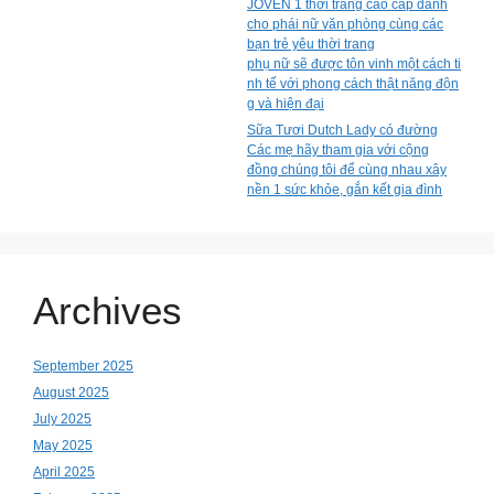
JOVEN 1 thời trang cao cấp dành
cho phái nữ văn phòng cùng các
bạn trẻ yêu thời trang
phụ nữ sẽ được tôn vinh một cách ti
nh tế với phong cách thật năng độn
g và hiện đại
Sữa Tươi Dutch Lady có đường
Các mẹ hãy tham gia với cộng
đồng chúng tôi để cùng nhau xây
nền 1 sức khỏe, gắn kết gia đình
Archives
September 2025
August 2025
July 2025
May 2025
April 2025