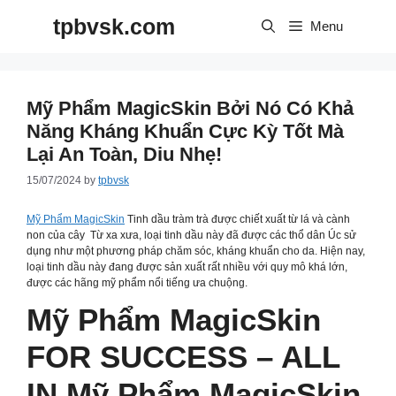
Skip
tpbvsk.com
to
Menu
content
Mỹ Phẩm MagicSkin Bởi Nó Có Khả
Năng Kháng Khuẩn Cực Kỳ Tốt Mà
Lại An Toàn, Diu Nhẹ!
15/07/2024
by
tpbvsk
Mỹ Phẩm MagicSkin
Tinh dầu tràm trà được chiết xuất từ lá và cành
non của cây Từ xa xưa, loại tinh dầu này đã được các thổ dân Úc sử
dụng như một phương pháp chăm sóc, kháng khuẩn cho da. Hiện nay,
loại tinh dầu này đang được sản xuất rất nhiều với quy mô khá lớn,
được các hãng mỹ phẩm nổi tiếng ưa chuộng.
Mỹ Phẩm MagicSkin
FOR SUCCESS – ALL
IN Mỹ Phẩm MagicSkin