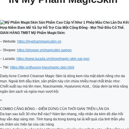
GIAN HÀNG TMĐT Mỹ Phẩm MagicSkin:
– Website:
https://myphammagicskin.vn
– Shopee:
https://shopee.vn/magicskin.saigon
– Lazada:
https://www.lazada.vn/shop/magic-skin-sai-gon
– Tiki:
https://tiki.vn/thuong-hieu/magic-skin.html
Daily Acne Control Cleanser Magic Skin là dòng kem rửa mặt dành riêng cho da
mụn. Ngoài tinh dầu tràm, sản phẩm này còn chứa nhiều hoạt chất khác như:
Chiết xuất rau má lên men, Niacinamide, Hyaluronic Acid,.. Giúp đem lại khả năng
ngăn làm sạch và ngừa mụn vượt trội.
=
COMBO CĂNG BÓNG – ĐIỂM DỪNG CỦA THỜI GIAN TRÊN LÀN DA
Da bạn sau tuổi 30 như thế nào? Nám tàn nhang, nếp nhăn da kém độ đàn hồi
hay vẫn đẹp sáng mịn. Tình trạng da trong tương lai là kết quả của tinh thần yêu
và chăm sóc hiện tại của các nàng.