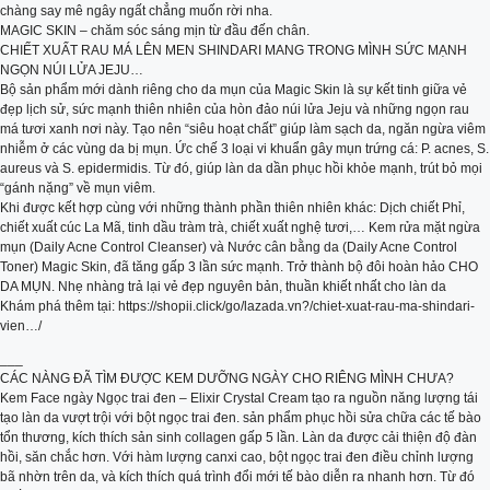
chàng say mê ngây ngất chẳng muốn rời nha.
MAGIC SKIN – chăm sóc sáng mịn từ đầu đến chân.
CHIẾT XUẤT RAU MÁ LÊN MEN SHINDARI MANG TRONG MÌNH SỨC MẠNH
NGỌN NÚI LỬA JEJU…
Bộ sản phẩm mới dành riêng cho da mụn của Magic Skin là sự kết tinh giữa vẻ
đẹp lịch sử, sức mạnh thiên nhiên của hòn đảo núi lửa Jeju và những ngọn rau
má tươi xanh nơi này. Tạo nên “siêu hoạt chất” giúp làm sạch da, ngăn ngừa viêm
nhiễm ở các vùng da bị mụn. Ức chế 3 loại vi khuẩn gây mụn trứng cá: P. acnes, S.
aureus và S. epidermidis. Từ đó, giúp làn da dần phục hồi khỏe mạnh, trút bỏ mọi
“gánh nặng” về mụn viêm.
Khi được kết hợp cùng với những thành phần thiên nhiên khác: Dịch chiết Phỉ,
chiết xuất cúc La Mã, tinh dầu tràm trà, chiết xuất nghệ tươi,… Kem rửa mặt ngừa
mụn (Daily Acne Control Cleanser) và Nước cân bằng da (Daily Acne Control
Toner) Magic Skin, đã tăng gấp 3 lần sức mạnh. Trở thành bộ đôi hoàn hảo CHO
DA MỤN. Nhẹ nhàng trả lại vẻ đẹp nguyên bản, thuần khiết nhất cho làn da
Khám phá thêm tại: https://shopii.click/go/lazada.vn?/chiet-xuat-rau-ma-shindari-
vien…/
___
CÁC NÀNG ĐÃ TÌM ĐƯỢC KEM DƯỠNG NGÀY CHO RIÊNG MÌNH CHƯA?
Kem Face ngày Ngọc trai đen – Elixir Crystal Cream tạo ra nguồn năng lượng tái
tạo làn da vượt trội với bột ngọc trai đen. sản phẩm phục hồi sửa chữa các tế bào
tổn thương, kích thích sản sinh collagen gấp 5 lần. Làn da được cải thiện độ đàn
hồi, săn chắc hơn. Với hàm lượng canxi cao, bột ngọc trai đen điều chỉnh lượng
bã nhờn trên da, và kích thích quá trình đổi mới tế bào diễn ra nhanh hơn. Từ đó