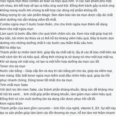
Việc ngừa mụn theo combo an toàn và hiệu quả hơn. Vì các sản phẩm phù hợp
với nhau, khi kết hợp sẽ tạo ra hiệu ứng vượt trội. Đồng thời tránh gây ra kích ứng
không mong muốn khi chúng ta kết hợp các dòng mỹ phẩm không tốt.
Năng lượng từ các sản phẩm Magic Skin đảm bảo làn da mụn được cấp đủ chất
dinh dưỡng mà vẫn kháng viêm tốt nhất.
Combo ngừa mụn 5 bước hoàn thiện, cho chu trình ngửa mụn thêm dễ dàng
Kem rửa mặt ngừa mụn
Làm sạch là bước đầu tiên cho quá trình chăm sóc da. Kem rửa mặt giúp loại bỏ
bụi bẩn, bã nhờn dư thừa và có thể hỗ trợ kháng viêm hiệu quả. Đây là bước dọn
đường cho những dưỡng chất ở các bước sau thẩm thấu sâu hơn.
Bột hà diệp lục
Thành phần tự nhiên lành tính, giúp tẩy da chết vật lý, lấy đi các tế bào chết trên da
một cách tức thì và hiệu quả. đồng thời chúng ta sử dụng nó như một loại mặt nạ.
Khi sử dụng với mật ong, nó tạo ra một hỗn hợp dưỡng da mụn cực tốt.
Toner cho da mụn
Nước cân bằng – Giúp cấp ẩm và duy trì cân bằng pH cho da, giúp da mềm mại,
mịn màng. Đặc biệt toner ngừa mụn kiểm soát dầu nhờn hiệu quả, giúp da hồi
phục nhanh chóng. Dòng toner tốt nhất cho da mụn.
Tinh chất mụn Sake
Với dịch lọc lên men Sake, các thành phần kháng khuẩn, tăng sức đề kháng như
lô hội trà xanh… tinh chất góp phần kháng khuẩn, làm giảm mụn viêm hiệu quả.
Đồng thời nó còn nuôi dưỡng làn da đang cần được phục hồi rất tốt.
Kem ngừa thâm
Thành phần của kem gồm curcumin – linh hồn của nghệ, vitamin E, B3. Sự kết này
tạo ra sản phẩm giúp làm lành các tổn thương do mụn, hỗ trợ làm mờ thâm nhanh