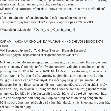
thảo dược từ thiên nhiên. Không chỉ giúp làm sạch nhẹ dịu, mà còn dưỡng vùng
da nhạy cảm luôn mềm mịn, tươi tắn, tràn đầy sức sống.
Kết hợp cùng Nước hoa vùng kín (Honey Love Toner) lưu hương quyến rũ suốt
ngày dài!
Làm mới bản thân, nâng tầm quyến rũ mỗi ngày cùng Magic Skin!
Trải nghiệm ngay hôm nay https://shopii.click/go/shopee.vn?/3ackXlS
#MagicSkin #MagicMom #Dung_dịch_vệ_sinh_phụ_nữ
_____
CẤP ẨM – KHOÁ ẨM CHO LÀN DA MÙA HANH KHÔ CHỈ VỚI 1 BƯỚC ĐƠN
GIẢN!
Với Essence cấp ẩm Cốt Tuyết Hoa (Blossom Blemish Essence)
Sở hữu ngay tại: https://shopii.click/go/shopee.vn?/3ackXlS
Một làn da thiếu độ ẩm sẽ ngày càng xuống sắc, da dần trở nên thô sần, xỉn màu
và đặc biệt đây là nguyên nhân gây lão hoá sớm. Cấp ẩm, khoá ẩm cho da là
phương pháp DUY NHẤT và NHANH NHẤT để vực dậy khả năng tự tái tạo của
làn da. Đánh thức từng tế bào, vực dậy nguồn năng lượng đang bị ngủ quên.
2-3 giọt Essence cấp ẩm Cốt Tuyết Hoa mỗi ngày sẽ giúp bạn làm điều đó…
Blossom Blemish Essence là sự kết hợp hoàn hảo giữa các dưỡng chất tinh túy:
hoa anh đào, HA, vitamin C,.. cùng với thể Essence sánh mướt, giúp thẩm thấu
nhanh vào lớp biểu bì, cấp ẩm và giữ ẩm; cân bằng lại độ pH về mức hoàn hảo;
đưa các dưỡng chất sâu trong da. Giúp da bừng sắc xuân, sáng hồng tức thì.
99% người dùng hạnh phúc chia sẻ cảm nhận da săn chắc, khoẻ mạnh trông thấy
chỉ sau 2 tuần sử dụng.