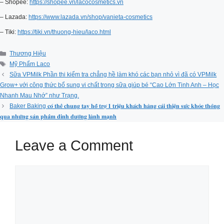
– Shopee:
https://shopee.vn/lacocosmetics.vn
– Lazada:
https://www.lazada.vn/shop/vanieta-cosmetics
– Tiki:
https://tiki.vn/thuong-hieu/laco.html
Categories
Thương Hiệu
Tags
Mỹ Phẩm Laco
Sữa VPMilk Phần thi kiểm tra chẳng hề làm khó các bạn nhỏ vì đã có VPMilk
Grow+ với công thức bổ sung vi chất trong sữa giúp bé “Cao Lớn Tinh Anh – Học
Nhanh Mau Nhớ” như Trạng.
Baker Baking 𝐜𝐨́ 𝐭𝐡𝐞̂̉ 𝐜𝐡𝐮𝐧𝐠 𝐭𝐚𝐲 𝐡𝐨̂̃ 𝐭𝐫𝐨̛̣ 𝟏 𝐭𝐫𝐢𝐞̣̂𝐮 𝐤𝐡𝐚́𝐜𝐡 𝐡𝐚̀𝐧𝐠 𝐜𝐚̉𝐢 𝐭𝐡𝐢𝐞̣̂𝐧 𝐬𝐮̛́𝐜 𝐤𝐡𝐨̉𝐞 𝐭𝐡𝐨̂𝐧𝐠
𝐪𝐮𝐚 𝐧𝐡𝐮̛̃𝐧𝐠 𝐬𝐚̉𝐧 𝐩𝐡𝐚̂̉𝐦 𝐝𝐢𝐧𝐡 𝐝𝐮̛𝐨̛̃𝐧𝐠 𝐥𝐚̀𝐧𝐡 𝐦𝐚̣𝐧𝐡
Leave a Comment
Comment