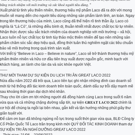
𝑏𝑎̆̀𝑛𝑔 𝑡𝑟𝑎́𝑐ℎ 𝑛ℎ𝑖𝑒̣̂𝑚 𝑣𝑜̛́𝑖 𝑚𝑜̂𝑖 𝑡𝑟𝑢̛𝑜̛̀𝑛𝑔 𝑣𝑎̀ 𝑠𝑢̛́𝑐 𝑘ℎ𝑜𝑒̉ 𝑛𝑔𝑢̛𝑜̛̀𝑖 𝑡𝑖𝑒̂𝑢 𝑑𝑢̀𝑛𝑔. “
Xuất phát từ tình yêu thiên nhiên, thương hiệu mỹ phẩm Laco đã ra đời với mong
muốn sẽ mang đến cho người tiêu dùng những sản phẩm lành tính, an toàn. Ngay
trong tên thương hiệu của mình, Laco cũng đã thể hiện rõ tinh thần ấy. Laco có
nghĩa là “Lá Cỏ”, là những điều bình dị, thuần khiết nhất được chắt lọc từ tự nhiên.
Nhận thức được sâu sắc trách nhiệm của doanh nghiệp với môi trường – xã hội,
Laco luôn nỗ lực chắt lọc từ tinh túy thảo mộc thiên nhiên để tạo nên những sản
phẩm chăm sóc sắc đẹp hiệu quả, đồng thời tuân thủ nghiêm ngặt các tiêu chuẩn
bảo vệ môi trường trong quá trình sản xuất.
Với triết lý “Believe in Laco – Believe in nature”, Laco sẽ trở thành thương hiệu mỹ
phẩm thiên nhiên và hữu cơ đầu tiên truy xuất được nguồn gốc, minh bạch với
khách hàng, an lành cho làn da và sức khỏe người Việt.
——
THƯ MỜI THAM DỰ SỰ KIỆN DU LỊCH TRI ÂN GREAT LACO 2022
Nửa đầu năm 2022 đã trôi qua, Laco liên tục ghi nhận những đỉnh cao doanh số
mới từ hệ thống đối tác kinh doanh trên toàn quốc, đánh dấu sự trỗi dậy mạnh mẽ
sau khoảng thời gian đại dịch khó khăn.
Thay cho lời cảm ơn tới những người đã đồng hành cùng Laco trong suốt 6 năm
vừa qua và cả những chặng đường sắp tới, sự kiện 𝐆𝐑𝐄𝐀𝐓 𝐋𝐀𝐂𝐎 𝟐𝟎𝟐𝟐 chính là
cơ hội để chúng ta ngồi lại bên nhau, gắn kết và tận hưởng những phút giây thư
giãn tuyệt vời.
Để cảm ơn bạn đã không ngừng nỗ lực trong suốt thời gian vừa qua, BLĐ Công ty
Cổ Phần Quốc Tế Laco trân trọng kính mời QUÝ ĐỐI TÁC KINH DOANH tham dự
SỰ KIỆN TRI ÂN NGHỈ DƯỠNG GREAT LACO 2022