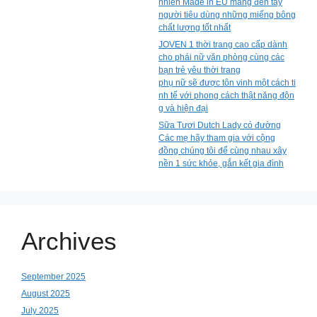
nhiên Made in EU mang đến tay
người tiêu dùng những miếng bông
chất lượng tốt nhất
JOVEN 1 thời trang cao cấp dành
cho phái nữ văn phòng cùng các
bạn trẻ yêu thời trang
phụ nữ sẽ được tôn vinh một cách ti
nh tế với phong cách thật năng độn
g và hiện đại
Sữa Tươi Dutch Lady có đường
Các mẹ hãy tham gia với cộng
đồng chúng tôi để cùng nhau xây
nền 1 sức khỏe, gắn kết gia đình
Archives
September 2025
August 2025
July 2025