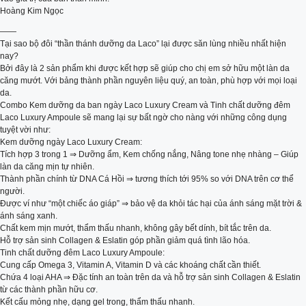
Hoàng Kim Ngọc
——
Tại sao bộ đôi “thần thánh dưỡng da Laco” lại được săn lùng nhiều nhất hiện
nay?
Bởi đây là 2 sản phẩm khi được kết hợp sẽ giúp cho chị em sở hữu một làn da
căng mướt. Với bảng thành phần nguyên liệu quý, an toàn, phù hợp với mọi loại
da.
Combo Kem dưỡng da ban ngày Laco Luxury Cream và Tinh chất dưỡng đêm
Laco Luxury Ampoule sẽ mang lại sự bất ngờ cho nàng với những công dụng
tuyệt vời như:
Kem dưỡng ngày Laco Luxury Cream:
Tích hợp 3 trong 1 ⇒ Dưỡng ẩm, Kem chống nắng, Nâng tone nhẹ nhàng – Giúp
làn da căng mịn tự nhiên.
Thành phần chính từ DNA Cá Hồi ⇒ tương thích tới 95% so với DNA trên cơ thể
người.
Được ví như “một chiếc áo giáp” ⇒ bảo vệ da khỏi tác hại của ánh sáng mặt trời &
ánh sáng xanh.
Chất kem mịn mướt, thẩm thấu nhanh, không gây bết dính, bít tắc trên da.
Hỗ trợ sản sinh Collagen & Eslatin góp phần giảm quá tình lão hóa.
Tinh chất dưỡng đêm Laco Luxury Ampoule:
Cung cấp Omega 3, Vitamin A, Vitamin D và các khoáng chất cần thiết.
Chứa 4 loại AHA ⇒ Đặc tính an toàn trên da và hỗ trợ sản sinh Collagen & Eslatin
từ các thành phần hữu cơ.
Kết cấu mỏng nhẹ, dạng gel trong, thẩm thấu nhanh.