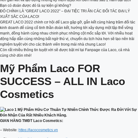
Nơi gắn kết và tạo dựng những kỷ niệm tuyệt vời bên nhau sau 2 năm đại dịch
Bạn có đoán được đó là sự kiện gì không?
ĐÓ CHÍNH LÀ “GREAT LACO 2022” – ĐẠI TIỆC TRI ÂN CÁC ĐỐI TÁC ĐẠI LÝ
XUẤT SẮC CỦA LACO!
GREAT LACO 2022 chính cơ hội để Laco gặp gỡ, gắn kết cùng hàng trăm đối tác
kinh doanh để củng cố tinh thần đoàn kết, hướng tới xây dựng một tập thể vững
mạnh, đồng hành cùng nhau chinh phục những cột mốc sắp tới. Với nhiều hoạt
động hấp dẫn cùng những bất ngờ thú vị, chuyến du lịch hứa hẹn sẽ tạo nên trải
nghiệm tuyệt vời cho các thành viên trong mái nhà chung Laco!
Còn rất nhiều thông tin tuyệt vời sẽ được bật mí tại Fanpage của Laco, cả nhà
cùng chờ đón nhé!
Mỹ Phẩm Laco FOR
SUCCESS – ALL IN Laco
Cosmetics
GIAN HÀNG TMĐT Laco Cosmetics:
– Website:
https://lacocosmetics.vn