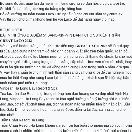
Bổ sung độ ẩm, giúp làn da mềm mịn, tăng cường sự đàn hồi, giúp da tươi trẻ.
Se khít lỗ chân lông, dưỡng da trắng mịn, hồng hào.
Bộ đôi dưỡng da thần thánh Laco Luxury đã đủ cho chị em đắm say chưa ạ?
Vậy thì còn chờ gì mà không liên hệ với Laco để đặt hàng ngay thôi nào.
—–
!! CỰC HOT !!
BẬT MÍ NHỮNG ĐỊA ĐIỂM 5* SANG-XỊN-MỊN DÀNH CHO SỰ KIỆN TRI ÂN
𝐆𝐑𝐄𝐀𝐓 𝐋𝐀𝐂𝐎 𝟐𝟎𝟐𝟐
Với quy mô hoành tráng nhất từ trước đến nay, 𝐆𝐑𝐄𝐀𝐓 𝐋𝐀𝐂𝐎 𝟐𝟎𝟐𝟐 sẽ là nơi quy
tụ của Laco cùng hàng trăm đối tác kinh doanh xuất sắc trên toàn quốc. Toàn bộ
ekip của Laco đã nỗ lực không ngừng nghỉ trong suốt 2 tháng để chuẩn bị cho một
chuyến nghỉ dưỡng sang trọng nhất – đẳng cấp nhất – trọn vẹn cảm xúc nhất, thay
lời tri ân gửi tới những người đã đồng hành cùng Laco trong suốt 6 năm vừa qua.
Vì vậy, hãy chuẩn bị cho mình tinh thần sẵn sàng và hứng khởi để trải nghiệm một
mùa hè thật đáng nhớ cùng Laco tại chuỗi nhà hàng – khách sạn 5* hiện đại bậc
nhất thành phố biển Hạ Long:
Vinpearl Hạ Long Bay Resort & Spa
Tọa lạc trên đảo Rều – một trong những hòn đảo hoang sơ và đẹp nhất Vịnh Hạ
Long, Vinpearl Hạ Long Bay resort là khu nghỉ dưỡng biển lý tưởng bởi vị trí biển
độc đáo, cơ sở vật chất hiện đại, dịch vụ hoàn hảo và nhiều tiện ích hấp dẫn. Bữa
tiệc Gala Dinner vô cùng hoành tráng sẽ được diễn ra tại đây, cả nhà cùng chờ
đón nhé!
Tuần Châu Resort Hạ Long
Tuần Châu Resort Hạ Long không chỉ sở hữu bãi biển thơ mộng mà còn có những
mảng xanh tự nhiên, một không gian lý tưởng để cùng nhau đi “trốn”, nơi chúng ta