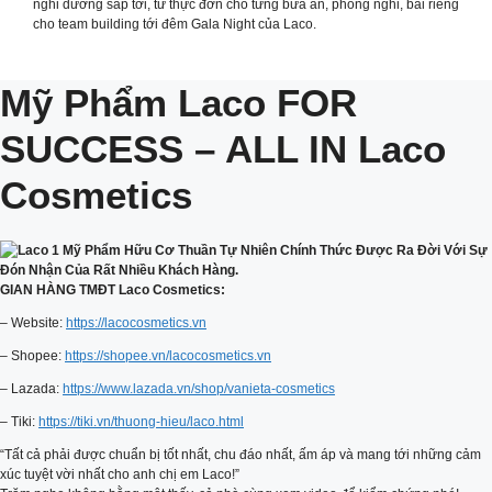
nghỉ dưỡng sắp tới, từ thực đơn cho từng bữa ăn, phòng nghỉ, bãi riêng
cho team building tới đêm Gala Night của Laco.
Mỹ Phẩm Laco FOR
SUCCESS – ALL IN Laco
Cosmetics
GIAN HÀNG TMĐT Laco Cosmetics:
– Website:
https://lacocosmetics.vn
– Shopee:
https://shopee.vn/lacocosmetics.vn
– Lazada:
https://www.lazada.vn/shop/vanieta-cosmetics
– Tiki:
https://tiki.vn/thuong-hieu/laco.html
“Tất cả phải được chuẩn bị tốt nhất, chu đáo nhất, ấm áp và mang tới những cảm
xúc tuyệt vời nhất cho anh chị em Laco!”