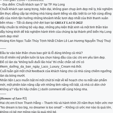
– Thời gian: 21/06 – 23/06/2022
– Địa điểm: Chuỗi khách sạn 5* tại TP. Hạ Long
Chuỗi khách sạn sang trọng, hiện đại, không gian chụp ảnh đẹp mê ly, trải nghiệm
ẩm thực đẳng cấp tại những nhà hàng danh tiếng và đặc biệt là cơ hội cùng đồng
đội của mình tận hưởng những khoảnh khắc tươi đẹp nhất của thời thanh xuân
bên nhau – Tất cả đang chờ đợi bạn tại 𝐆𝐑𝐄𝐀𝐓 𝐋𝐀𝐂𝐎 𝟐𝟎𝟐𝟐!
Hãy chuẩn bị những bộ váy đẹp, những phụ kiện thật xinh và một tinh thần tràn
đầy hứng khởi để trải nghiệm hành trình của chúng ta tại thành phố biển Hạ Long
xinh đẹp nhé!
Hoàng Kim Ngọc Tuấn Thùy Trịnh Nhất Châm Lê Lan Hương Nguyễn Thuý Thuý
——
Đầu tư vào bản thân chưa bao giờ là lỗ đúng không cả nhà?
Và dĩ nhiên mỹ phẩm luôn là lựa chọn hàng đầu của các chị em yêu làm đẹp.
Để có làn da “không tuổi đuổi lão hóa” thì chắc chắn sẽ chỉ có
#kem_dưỡng_da_ban_ngày_Laco_Luxury_Cream mà thôi.
Cuối tuần gửi một chút feedback của khách hàng cho cả nhà cùng chiêm ngưỡng
làn da bóng mướt.
Nhân tiện Laco muốn bật mí một chút bí mật về kế hoạch cho ra mắt sản phẩm
mới, một phiên bản nâng cấp với những tính năng nổi bật, cả nhà có đón chờ
không ạ? Vậy thì hãy chấm (.) dưới comment để cùng hóng nha.
——
|𝑯𝒖𝒎𝒂𝒏𝒔 𝒐𝒇 𝑳𝒂𝒄𝒐 #2|
Hai chị em tí hon Thanh Hằng – Thanh Hà và hành trình 20 năm thực hiện ước mơ
“No dream is too big, no dreamer is too small” – Không có ước mơ nào là quá lớn,
không có kẻ mơ mộng nào là quá nhỏ bé.