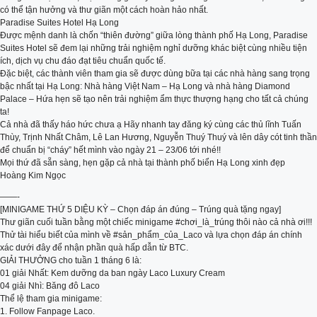
có thể tận hưởng và thư giãn một cách hoàn hảo nhất.
Paradise Suites Hotel Hạ Long
Được mệnh danh là chốn “thiên đường” giữa lòng thành phố Hạ Long, Paradise
Suites Hotel sẽ đem lại những trải nghiệm nghỉ dưỡng khác biệt cùng nhiều tiện
ích, dịch vụ chu đáo đạt tiêu chuẩn quốc tế.
Đặc biệt, các thành viên tham gia sẽ được dùng bữa tại các nhà hàng sang trọng
bậc nhất tại Hạ Long: Nhà hàng Việt Nam – Hạ Long và nhà hàng Diamond
Palace – Hứa hẹn sẽ tạo nên trải nghiệm ẩm thực thượng hạng cho tất cả chúng
ta!
Cả nhà đã thấy háo hức chưa ạ Hãy nhanh tay đăng ký cùng các thủ lĩnh Tuấn
Thùy, Trịnh Nhất Châm, Lê Lan Hương, Nguyễn Thuý Thuý và lên dây cót tinh thần
để chuẩn bị “cháy” hết mình vào ngày 21 – 23/06 tới nhé!!
Mọi thứ đã sẵn sàng, hẹn gặp cả nhà tại thành phố biển Hạ Long xinh đẹp
Hoàng Kim Ngọc
——-
[MINIGAME THỨ 5 DIỆU KỲ – Chọn đáp án đúng – Trúng quà tặng ngay]
Thư giãn cuối tuần bằng một chiếc minigame #chơi_là_trúng thôi nào cả nhà ơi!!!
Thử tài hiểu biết của mình về #sản_phẩm_của_Laco và lựa chọn đáp án chính
xác dưới đây để nhận phần quà hấp dẫn từ BTC.
GIẢI THƯỞNG cho tuần 1 tháng 6 là:
01 giải Nhất: Kem dưỡng da ban ngày Laco Luxury Cream
04 giải Nhì: Băng đô Laco
Thể lệ tham gia minigame:
1. Follow Fanpage Laco.