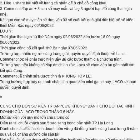
2. Like + share bài viết về trang cá nhân để ở chế độ công khai.
3. Comment đáp án + 3 con số may mắn và tag 3 người bạn để cùng tham gia
nhé.
Kết quả con số may mắn sẽ dựa vào 03 số cuối kết quả giải đặc biệt xổ số kiến
thiết Miền Bắc ngày 06/06/2022
LƯU Ý:
Thời gian tham gia: từ thứ Năm ngày 02/06/2022 đến trước 18:00 ngày
06/06/2022.
Thời gian công bố kết quả: thứ Ba ngày 07/06/2022
Trường hợp nhiều người cùng trúng giải, quyền quyết định thuộc về Laco.
Comment hợp lệ phải thực hiện đầy đủ các bước tham gia chương trình.
Trường hợp nếu không có đáp án chính xác, Laco sẽ chọn đáp án gần nhất với
kết quả đúng.
Comment đã chỉnh sửa được tính là KHÔNG HỢP LỆ.
Trong trường hợp xảy ra tranh chấp liên quan đến mini game này, LACO sẽ toàn
quyền quyết định.
=
CÙNG CHỜ ĐÓN SỰ KIỆN TRI ÂN “CỰC KHỦNG” DÀNH CHO ĐỐI TÁC KINH
DOANH CỦA LACO TRONG THÁNG 6 NÀY
Một sự kiện với quy mô lớn chưa từng có
Diễn ra tại chuỗi khách sạn 5 sao sang trọng bậc nhất TP. Hạ Long
Dành cho các đối tác kinh doanh bền vững đã đồng hành cùng Laco trong 6 năm
qua và cả chặng đường dài sắp tới