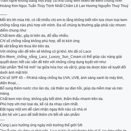
Trăm nghe không bằng một thấy, cả nhà cùng xem video để kiểm chứng nhé!
Hoàng Kim Ngọc Tuấn Thùy Trịnh Nhất Châm Lê Lan Hương Nguyễn Thuý Thuý
——
Mỗi khi tới mùa Hè, có rất nhiều chị em lo lắng không biết nên lựa chọn loại kem
chống nắng nào phù hợp với mình. Đa số chúng ta thường gặp phải các nhược
điểm chung như:
Chất kem đặc, gây bí trên da, đổ dầu nhiều.
Chỉ số chống nắng không phù hợp, dễ bị kích ứng.
Bị vệt trắng khi thoa lên trên da.
Với những vấn đề trên sẽ không có gì khó, khi đã có Laco
Em #kem_chống_nắng_Laco_Luxury_Sun_Cream có thể giúp các nàng giải
quyết được hết các vấn đề trên với những công dụng tuyệt vời như:
Sản phẩm “thế hệ mới” lai giữa hóa học và vật lý, giúp da được bảo vệ tuyệt đối
dưới ánh mặt trời.
Chỉ số SPF 45 – PA khả năng chống tia UVA, UVB, ánh sáng xanh từ máy tính,
điện thoại,…
Bổ sung thêm nước cho làn da, cải thiện sự đàn hồi, giúp da mềm mại và mịn
màng.
Chất kem mịn lỏng, không gây bết dính, thẩm thấu nhanh trên da.
Phù hợp với mọi loại da, kể cả da nhạy cảm nhất.
Đặt ngay một em để cảm nhận ngay thôi nào cả nhà ơi
Liên hệ với Laco để biết thêm chi tiết về sản phẩm
—-
Cùng Laco hưởng ứng ngày môi trường thế giới 5/6
“𝑆𝑎𝑢 6 𝑛𝑎̆𝑚 𝑥𝑎̂𝑦 𝑑𝑢̛̣𝑛𝑔 𝑣𝑎̀ 𝑝ℎ𝑎́𝑡 𝑡𝑟𝑖𝑒̂̉𝑛, 𝐿𝑎𝑐𝑜 𝑡𝑢̛̣ ℎ𝑎̀𝑜 𝑙𝑎̀ 𝑚𝑜̣̂𝑡 𝑡ℎ𝑢̛𝑜̛𝑛𝑔 ℎ𝑖𝑒̣̂𝑢 𝑡𝑢̛̉ 𝑡𝑒̂́, 𝑡𝑎̣𝑜 𝑑𝑢̛̣𝑛𝑔 𝑛𝑖𝑒̂̀𝑚 𝑡𝑖𝑛