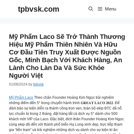
Skip
tpbvsk.com
to
Menu
content
Mỹ Phẩm Laco Sẽ Trở Thành Thương
Hiệu Mỹ Phẩm Thiên Nhiên Và Hữu
Cơ Đầu Tiên Truy Xuất Được Nguồn
Gốc, Minh Bạch Với Khách Hàng, An
Lành Cho Làn Da Và Sức Khỏe
Người Việt
01/08/2024
by
tpbvsk
Mỹ Phẩm Laco
Theo chân Founder Hoàng Kim Ngọc trải nghiệm
những điểm đến 5* trong chuyến hành trình 𝐆𝐑𝐄𝐀𝐓 𝐋𝐀𝐂𝐎 𝟐𝟎𝟐𝟐. Để
đảm bảo sự kiện diễn ra thành công trọn vẹn, toàn bộ ekip BTC đã nỗ
lực chuẩn bị trong 2 tháng, đặt hàng tất cả dịch vụ 5* dành cho 500
khách mời VIP của Laco. Đặc biệt, đích thân Founder Hoàng Kim Ngọc
cùng ekip đã đến với thành phố biển Hạ Long xinh đẹp, trực tiếp tham
gia “tiền trạm” và trải nghiệm những dịch vụ dành cho sự kiện tri ân