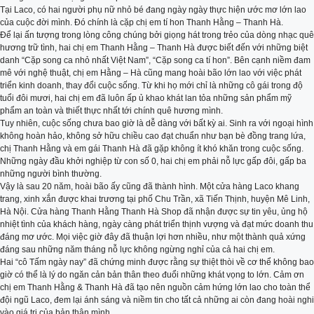
Tại Laco, có hai người phụ nữ nhỏ bé đang ngày ngày thực hiện ước mơ lớn lao
của cuộc đời mình. Đó chính là cặp chị em tí hon Thanh Hằng – Thanh Hà.
Để lại ấn tượng trong lòng công chúng bởi giọng hát trong trẻo của dòng nhạc quê
hương trữ tình, hai chị em Thanh Hằng – Thanh Hà được biết đến với những biệt
danh “Cặp song ca nhỏ nhất Việt Nam”, “Cặp song ca tí hon”. Bên cạnh niềm đam
mê với nghệ thuật, chị em Hằng – Hà cũng mang hoài bão lớn lao với việc phát
triển kinh doanh, thay đổi cuộc sống. Từ khi họ mới chỉ là những cô gái trong độ
tuổi đôi mươi, hai chị em đã luôn ấp ủ khao khát lan tỏa những sản phẩm mỹ
phẩm an toàn và thiết thực nhất tới chính quê hương mình.
Tuy nhiên, cuộc sống chưa bao giờ là dễ dàng với bất kỳ ai. Sinh ra với ngoại hình
không hoàn hảo, không sở hữu chiều cao đạt chuẩn như bạn bè đồng trang lứa,
chị Thanh Hằng và em gái Thanh Hà đã gặp không ít khó khăn trong cuộc sống.
Những ngày đầu khởi nghiệp từ con số 0, hai chị em phải nỗ lực gấp đôi, gấp ba
những người bình thường.
Vậy là sau 20 năm, hoài bão ấy cũng đã thành hình. Một cửa hàng Laco khang
trang, xinh xắn được khai trương tại phố Chu Trần, xã Tiến Thịnh, huyện Mê Linh,
Hà Nội. Cửa hàng Thanh Hằng Thanh Hà Shop đã nhận được sự tin yêu, ủng hộ
nhiệt tình của khách hàng, ngày càng phát triển thịnh vượng và đạt mức doanh thu
đáng mơ ước. Mọi việc giờ đây đã thuận lợi hơn nhiều, như một thành quả xứng
đáng sau những năm tháng nỗ lực không ngừng nghỉ của cả hai chị em.
Hai “cô Tấm ngày nay” đã chứng minh được rằng sự thiệt thòi về cơ thể không bao
giờ có thể là lý do ngăn cản bản thân theo đuổi những khát vọng to lớn. Cảm ơn
chị em Thanh Hằng & Thanh Hà đã tạo nên nguồn cảm hứng lớn lao cho toàn thể
đội ngũ Laco, đem lại ánh sáng và niềm tin cho tất cả những ai còn đang hoài nghi
vào giá trị của bản thân mình.