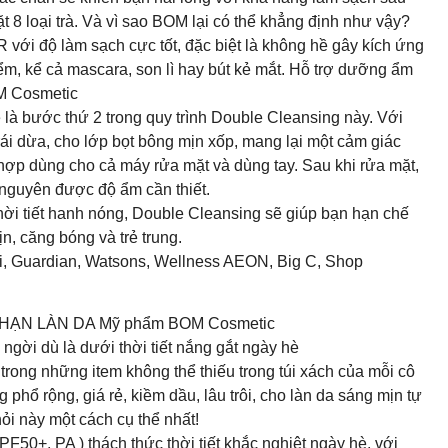
 8 loại trà. Và vì sao BOM lại có thể khẳng định như vậy?
độ làm sạch cực tốt, đặc biệt là không hề gây kích ứng
ểm, kể cả mascara, son lì hay bút kẻ mắt. Hỗ trợ dưỡng ẩm
OM Cosmetic
ước thứ 2 trong quy trình Double Cleansing này. Với
trái dừa, cho lớp bọt bông mịn xốp, mang lại một cảm giác
 hợp dùng cho cả máy rửa mặt và dùng tay. Sau khi rửa mặt,
nguyên được độ ẩm cần thiết.
hời tiết hanh nóng, Double Cleansing sẽ giúp bạn hạn chế
n, căng bóng và trẻ trung.
i, Guardian, Watsons, Wellness AEON, Big C, Shop
HẠN LÀN DA Mỹ phẩm BOM Cosmetic
ời dù là dưới thời tiết nắng gắt ngày hè
trong những item không thể thiếu trong túi xách của mỗi cô
hổ rộng, giá rẻ, kiềm dầu, lâu trôi, cho làn da sáng mịn tự
i này một cách cụ thể nhất!
A ) thách thức thời tiết khắc nghiệt ngày hè, với