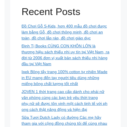
Recent Posts
Đồ Chơi Gỗ S-Kids, hơn 400 mẫu đồ chơi được
làm bằng Gỗ, đồ chơi thông minh, đồ chơi an
toàn, đồ chơi lắp ráp, đồ chơi giáo dục
Đinh Tị Books CÙNG CON KHÔN LỚN là
thương hiệu sách thiếu nhi uy tín tại Việt Nam, ra
đời từ 2006 đơn vị xuất bản sách thiếu nhi hàng
đầu tại Việt Nam
Ipek Bông tẩy trang 100% cotton tự nhiên Made
in EU mang đến tay người tiêu dùng những
miếng bông chất lượng tốt nhất
JOVEN 1 thời trang cao cấp dành cho phái nữ
văn phòng cùng các bạn trẻ yêu thời trang
phụ nữ sẽ được tôn vinh một cách tinh tế với ph
ong cách thật năng động và hiện đại
Sữa Tươi Dutch Lady có đường Các mẹ hãy
tham gia với cộng đồng chúng tôi để cùng nhau