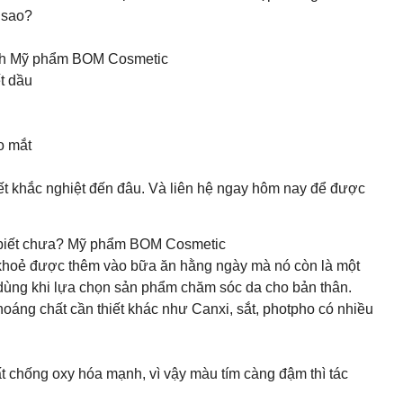
 sao?
hỉnh Mỹ phẩm BOM Cosmetic
ết dầu
o mắt
tiết khắc nghiệt đến đâu. Và liên hệ ngay hôm nay để được
đã biết chưa? Mỹ phẩm BOM Cosmetic
sức khoẻ được thêm vào bữa ăn hằng ngày mà nó còn là một
n dùng khi lựa chọn sản phẩm chăm sóc da cho bản thân.
 khoáng chất cần thiết khác như Canxi, sắt, photpho có nhiều
:
ất chống oxy hóa mạnh, vì vậy màu tím càng đậm thì tác