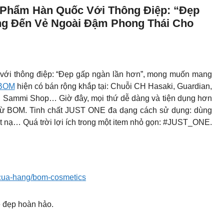
Phẩm Hàn Quốc Với Thông Điệp: “đẹp
g Đến Vẻ Ngoài Đậm Phong Thái Cho
i thông điệp: “Đẹp gấp ngàn lần hơn”, mong muốn mang
 BOM
hiện có bán rộng khắp tại: Chuỗi CH Hasaki, Guardian,
, Sammi Shop… Giờ đây, mọi thứ dễ dàng và tiện dụng hơn
 từ BOM. Tinh chất JUST ONE đa dạng cách sử dụng: dùng
t nạ… Quá trời lợi ích trong một item nhỏ gọn: #JUST_ONE.
n/cua-hang/bom-cosmetics
 đẹp hoàn hảo.