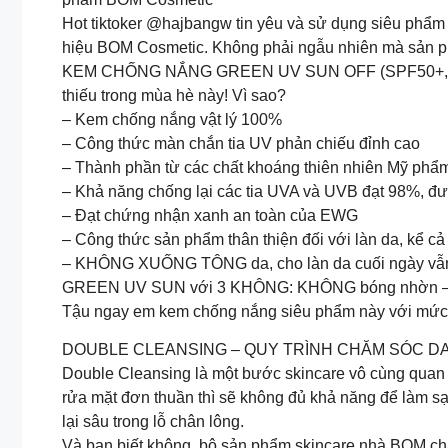
Hot tiktoker @hajbangw tin yêu và sử dụng siêu p
hiệu BOM Cosmetic. Không phải ngẫu nhiên mà sản ph
KEM CHỐNG NẮNG GREEN UV SUN OFF (SPF50+, PA )
thiếu trong mùa hè này! Vì sao?
– Kem chống nắng vật lý 100%
– Công thức màn chắn tia UV phản chiếu đỉnh cao
– Thành phần từ các chất khoáng thiên nhiên Mỹ ph
– Khả năng chống lại các tia UVA và UVB đạt 98%, 
– Đạt chứng nhận xanh an toàn của EWG
– Công thức sản phẩm thân thiện đối với làn da, kể cả
– KHÔNG XUỐNG TÔNG da, cho làn da cuối ngày vẫn 
GREEN UV SUN với 3 KHÔNG: KHÔNG bóng nhờn – 
Tậu ngay em kem chống nắng siêu phẩm này với mức g
DOUBLE CLEANSING – QUY TRÌNH CHĂM SÓC DA
Double Cleansing là một bước skincare vô cùng quan 
rửa mặt đơn thuần thì sẽ không đủ khả năng để làm s
lại sâu trong lỗ chân lông.
Và bạn biết không, bộ sản phẩm skincare nhà BOM chắ