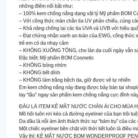
những điểm nổi bật như:
– 100% kem chống nắng dạng vật lý Mỹ phẩm BOM C
– Với công thức màn chắn tia UV phản chiếu, cùng cá
– Khả năng chống lại các tia UVA và UVB với hiệu 
– Đạt chứng nhận xanh an toàn của EWG, công thức sản
trẻ em có da nhạy cảm
– KHÔNG XUỐNG TÔNG, cho làn da cuối ngày vẫn sáng
Đặc biệt: Mỹ phẩm BOM Cosmetic
– KHÔNG bóng nhờn
– KHÔNG bết dính
– KHÔNG làm trắng bệch da, giữ được vẻ tự nhiên
Em kem chống nắng này đang được bày bán tại shopii.
tay “tậu” ngay sản phẩm kem chống nắng cực đỉnh này
ĐÂU LÀ ITEM KẺ MẮT NƯỚC CHÂN ÁI CHO MÙA H
Mồ hôi tuôn rơi kéo cả đường eyeliner của bạn trôi tuộ
Da dầu là nỗi ám ảnh thách thức sự “bám trụ” của các
Một chiếc eyeliner bền chặt với thời tiết luôn là điều 
Vậy thì: KẺ MẮT NƯỚC BOM WONDERPROOF PEN EYELI