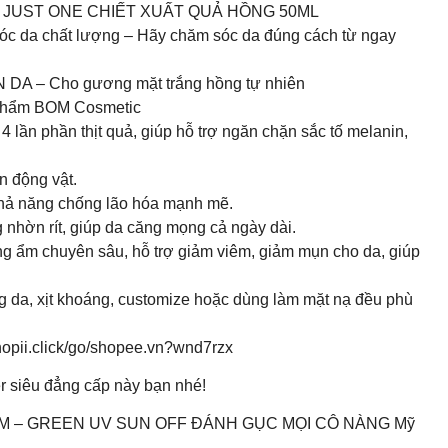
TONER JUST ONE CHIẾT XUẤT QUẢ HỒNG 50ML
óc da chất lượng – Hãy chăm sóc da đúng cách từ ngay
DA – Cho gương mặt trắng hồng tự nhiên
 phẩm BOM Cosmetic
 lần phần thịt quả, giúp hỗ trợ ngăn chặn sắc tố melanin,
n động vật.
 khả năng chống lão hóa mạnh mẽ.
 nhờn rít, giúp da căng mọng cả ngày dài.
g ẩm chuyên sâu, hỗ trợ giảm viêm, giảm mụn cho da, giúp
g da, xịt khoáng, customize hoặc dùng làm mặt nạ đều phù
 shopii.click/go/shopee.vn?wnd7rzx
r siêu đẳng cấp này bạn nhé!
M – GREEN UV SUN OFF ĐÁNH GỤC MỌI CÔ NÀNG Mỹ