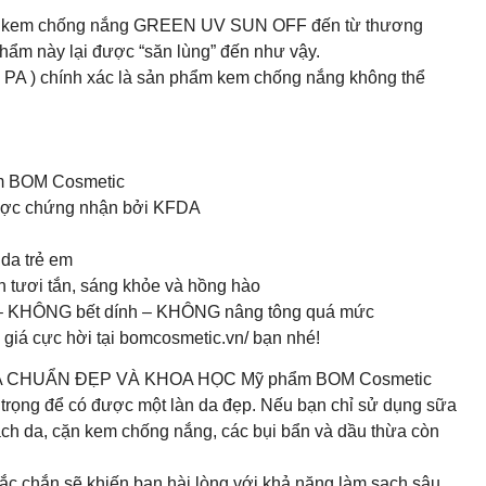
hẩm kem chống nắng GREEN UV SUN OFF đến từ thương
ẩm này lại được “săn lùng” đến như vậy.
 chính xác là sản phẩm kem chống nắng không thể
ẩm BOM Cosmetic
được chứng nhận bởi KFDA
 da trẻ em
tươi tắn, sáng khỏe và hồng hào
KHÔNG bết dính – KHÔNG nâng tông quá mức
iá cực hời tại bomcosmetic.vn/ bạn nhé!
 CHUẨN ĐẸP VÀ KHOA HỌC Mỹ phẩm BOM Cosmetic
trọng để có được một làn da đẹp. Nếu bạn chỉ sử dụng sữa
ạch da, cặn kem chống nắng, các bụi bẩn và dầu thừa còn
c chắn sẽ khiến bạn hài lòng với khả năng làm sạch sâu