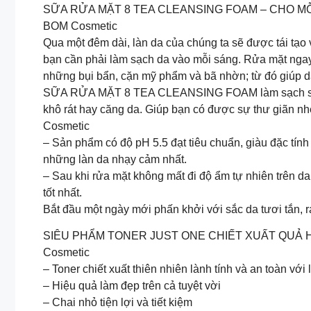
SỮA RỬA MẶT 8 TEA CLEANSING FOAM – CHO MỖ
BOM Cosmetic
Qua một đêm dài, làn da của chúng ta sẽ được tái tạo 
bạn cần phải làm sạch da vào mỗi sáng. Rửa mặt ngay sa
những bụi bẩn, cặn mỹ phẩm và bã nhờn; từ đó giúp 
SỮA RỬA MẶT 8 TEA CLEANSING FOAM làm sạch sâu l
khô rát hay căng da. Giúp bạn có được sự thư giãn 
Cosmetic
– Sản phẩm có độ pH 5.5 đạt tiêu chuẩn, giàu đặc tính
những làn da nhạy cảm nhất.
– Sau khi rửa mặt không mất đi độ ẩm tự nhiên trên da
tốt nhất.
Bắt đầu một ngày mới phấn khởi với sắc da tươi t
SIÊU PHẨM TONER JUST ONE CHIẾT XUẤT QUẢ H
Cosmetic
– Toner chiết xuất thiên nhiên lành tính và an toàn với 
– Hiệu quả làm đẹp trên cả tuyệt vời
– Chai nhỏ tiện lợi và tiết kiệm