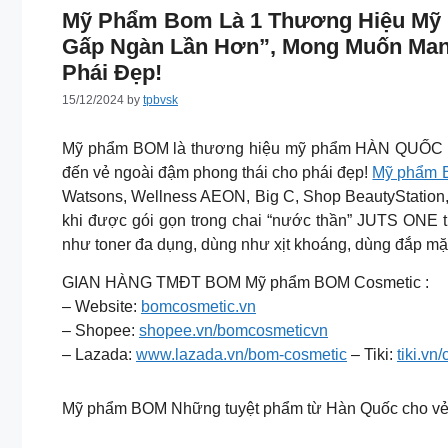
Mỹ Phẩm Bom Là 1 Thương Hiệu Mỹ 
Gấp Ngàn Lần Hơn”, Mong Muốn Man
Phái Đẹp!
15/12/2024
by
tpbvsk
Mỹ phẩm BOM là thương hiệu mỹ phẩm HÀN QUỐC vớ
đến vẻ ngoài đậm phong thái cho phái đẹp!
Mỹ phẩm
Watsons, Wellness AEON, Big C, Shop BeautyStation
khi được gói gọn trong chai “nước thần” JUTS ONE
như toner đa dụng, dùng như xịt khoáng, dùng đắp mặ
GIAN HÀNG TMĐT BOM Mỹ phẩm BOM Cosmetic :
– Website:
bomcosmetic.vn
– Shopee:
shopee.vn/bomcosmeticvn
– Lazada:
www.lazada.vn/bom-cosmetic
– Tiki:
tiki.v
Mỹ phẩm BOM Những tuyệt phẩm từ Hàn Quốc cho vẻ