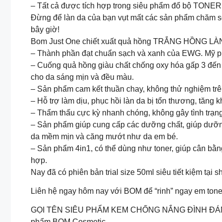
– Tất cả được tích hợp trong siêu phẩm đổ bộ 
Đừng để làn da của bạn vụt mất các sản phẩm chăm s
bây giờ!
Bom Just One chiết xuất quả hồng TRẮNG HỒNG LÀN 
– Thành phần đạt chuẩn sạch và xanh của EWG. Mỹ
– Cuống quả hồng giàu chất chống oxy hóa gấp 3 đến 4
cho da sáng mịn và đều màu.
– Sản phẩm cam kết thuần chay, không thử nghiệm trê
– Hỗ trợ làm dịu, phục hồi làn da bị tổn thương, tăng
– Thẩm thấu cực kỳ nhanh chóng, không gây tình trạng
– Sản phẩm giúp cung cấp các dưỡng chất, giúp dưỡn
da mềm mịn và căng mướt như da em bé.
– Sản phẩm 4in1, có thể dùng như toner, giúp cân bằn
hợp.
Nay đã có phiên bản trial size 50ml siêu tiết kiệm tại
Liên hệ ngay hôm nay với BOM để “rinh” ngay em tone
GỌI TÊN SIÊU PHẨM KEM CHỐNG NẮNG ĐÌNH ĐÁ
phẩm BOM Cosmetic