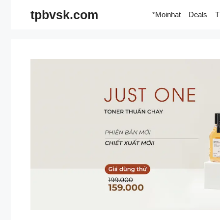
Skip
tpbvsk.com
*Moinhat
Deals
T
to
content