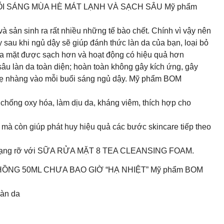
I SÁNG MÙA HÈ MÁT LẠNH VÀ SẠCH SÂU Mỹ phẩm
và sản sinh ra rất nhiều những tế bào chết. Chính vì vậy nên
u khi ngủ dậy sẽ giúp đánh thức làn da của bạn, loại bỏ
da mặt được sạch hơn và hoạt động có hiệu quả hơn
àn da toàn diện; hoàn toàn không gây kích ứng, gây
nhẹ nhàng vào mỗi buổi sáng ngủ dậy. Mỹ phẩm BOM
 chống oxy hóa, làm dịu da, kháng viêm, thích hợp cho
 mà còn giúp phát huy hiệu quả các bước skincare tiếp theo
ắn, rạng rỡ với SỮA RỬA MẶT 8 TEA CLEANSING FOAM.
ỒNG 50ML CHƯA BAO GIỜ “HẠ NHIỆT” Mỹ phẩm BOM
làn da