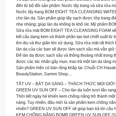
đến từ bộ đôi sản phẩm: Nước tẩy trang và sữa rửa mặt
Nước tẩy trang BOM EIGHT TEA CLEANSING WATER với 
cho làn da. Sản phẩm giúp tẩy sạch được lớp trang đi
nhẹ nhàng; giúp làn da không bị khô rát. Mỹ phẩm B
Sữa rửa mặt BOM EIGHT TEA CLEANSING FOAM sẽ là b
kết cấu dạng kem và thành phần tạo bọt chiết xuất từ 
êm dịu và thư giãn khi sử dụng. Sữa rửa mặt rất thích
làn da của các bạn sẽ được làm sạch sâu mà vẫn giữ 
Để làn da được sạch sâu và thông thoáng nhất trong t
được các tác nhân gây mụn, trao trả một làn da láng mị
Sản phẩm hiện có bán rộng khắp tại: Chuỗi CH Hasak
BeautyStation, Sammi Shop…
TẮT UV – BẬT DA SÁNG – THÁCH THỨC MỌI GIỚI 
GREEN UV SUN OFF – Cho làn da luôn tươi tắn rạng ng
Thời tiết ngày hè khiến kem chống nắng trở thành một 
nàng. Tuy nhiên, đâu mới là sản phẩm kem chống nắng p
nhiên? GREEN UV SUN OFF sẽ giúp bạn trả lời câu hỏ
KEM CHỐNG NẮNG BOMB GREEN UV SUN OFF (SPF50+, P