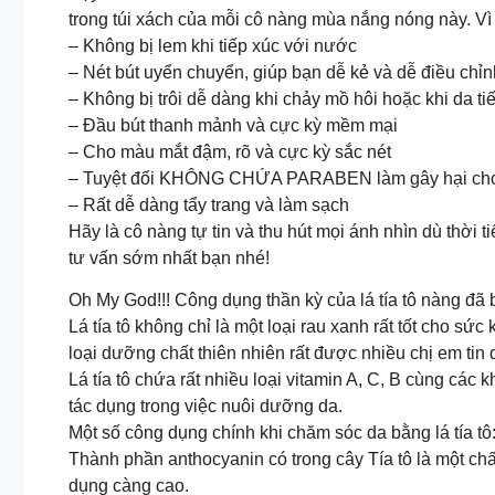
trong túi xách của mỗi cô nàng mùa nắng nóng này. Vì
– Không bị lem khi tiếp xúc với nước
– Nét bút uyển chuyển, giúp bạn dễ kẻ và dễ điều c
– Không bị trôi dễ dàng khi chảy mồ hôi hoặc khi da ti
– Đầu bút thanh mảnh và cực kỳ mềm mại
– Cho màu mắt đậm, rõ và cực kỳ sắc nét
– Tuyệt đối KHÔNG CHỨA PARABEN làm gây hại ch
– Rất dễ dàng tẩy trang và làm sạch
Hãy là cô nàng tự tin và thu hút mọi ánh nhìn dù thời 
tư vấn sớm nhất bạn nhé!
Oh My God!!! Công dụng thần kỳ của lá tía tô nàng 
Lá tía tô không chỉ là một loại rau xanh rất tốt cho 
loại dưỡng chất thiên nhiên rất được nhiều chị em ti
Lá tía tô chứa rất nhiều loại vitamin A, C, B cùng các
tác dụng trong việc nuôi dưỡng da.
Một số công dụng chính khi chăm sóc da bằng lá tía tô
Thành phần anthocyanin có trong cây Tía tô là một ch
dụng càng cao.