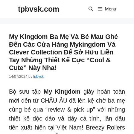
Skip
tpbvsk.com
to
Menu
content
My Kingdom Ba Mẹ Và Bé Mau Ghé
Đến Các Cửa Hàng Mykingdom Và
Clever Collection Để Sở Hữu Liền
Tay Những Thiết Kế Cực “cool &
Cute” Này Nha!
14/07/2024
by
tpbvsk
Bộ sưu tập
My Kingdom
giày hoàn toàn
mới đến từ CHÂU ÂU đã lên kệ chờ ba mẹ
cùng bé qua “review & pick up” với những
thiết kế độc đáo và đầy cá tính, lần đầu
tiên xuất hiện tại Việt Nam! Breezy Rollers