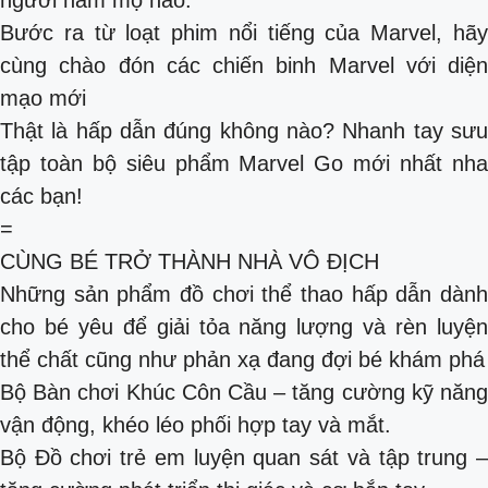
người hâm mộ nào.
Bước ra từ loạt phim nổi tiếng của Marvel, hãy
cùng chào đón các chiến binh Marvel với diện
mạo mới
Thật là hấp dẫn đúng không nào? Nhanh tay sưu
tập toàn bộ siêu phẩm Marvel Go mới nhất nha
các bạn!
=
CÙNG BÉ TRỞ THÀNH NHÀ VÔ ĐỊCH
Những sản phẩm đồ chơi thể thao hấp dẫn dành
cho bé yêu để giải tỏa năng lượng và rèn luyện
thể chất cũng như phản xạ đang đợi bé khám phá
Bộ Bàn chơi Khúc Côn Cầu – tăng cường kỹ năng
vận động, khéo léo phối hợp tay và mắt.
Bộ Đồ chơi trẻ em luyện quan sát và tập trung –