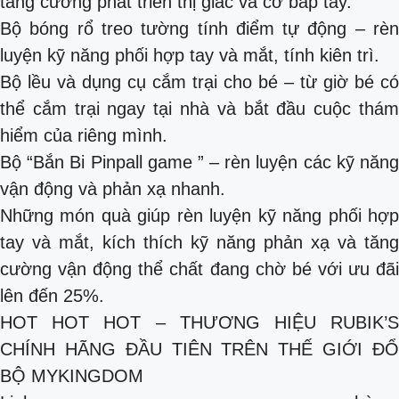
tăng cường phát triển thị giác và cơ bắp tay.
Bộ bóng rổ treo tường tính điểm tự động – rèn
luyện kỹ năng phối hợp tay và mắt, tính kiên trì.
Bộ lều và dụng cụ cắm trại cho bé – từ giờ bé có
thể cắm trại ngay tại nhà và bắt đầu cuộc thám
hiểm của riêng mình.
Bộ “Bắn Bi Pinpall game ” – rèn luyện các kỹ năng
vận động và phản xạ nhanh.
Những món quà giúp rèn luyện kỹ năng phối hợp
tay và mắt, kích thích kỹ năng phản xạ và tăng
cường vận động thể chất đang chờ bé với ưu đãi
lên đến 25%.
HOT HOT HOT – THƯƠNG HIỆU RUBIK’S
CHÍNH HÃNG ĐẦU TIÊN TRÊN THẾ GIỚI ĐỔ
BỘ MYKINGDOM