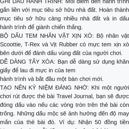
GHI DẤU HÀNH TRÌNH: Mỗi điểm đến hành trình
gắn liền với mục tiêu sở hữu nhà đất. Hoàn thành
mục tiêu sở hữu càng nhiều nhà đất và in dấu
hành trình để giành chiến thắng.
BỘ DẤU TEM NHÂN VẬT XỊN XÒ: Bộ nhân vật
Scoottie, T-Rex và Vịt Rubber có mực tem xịn xò
bên dưới để đánh dấu vùng đất của người chơi.
DỄ DÀNG TẨY XÓA: Bạn dễ dàng sử dụng khăn
giấy để lau đi mực in của tem
hành trình và bắt đầu một bàn chơi mới.
TẠO NÊN KỶ NIỆM ĐÁNG NHỚ: Khi một người
chơi rút được thẻ bài Travel Journal, bạn sẽ được
đóng dấu vào nếu các vòng tròn trên thẻ bài còn
trống. Những dấu mộc sẽ ảnh hưởng đến độ may
mắn của thẻ bài đó. Ví dụ: Nhận 50 đồng tiền