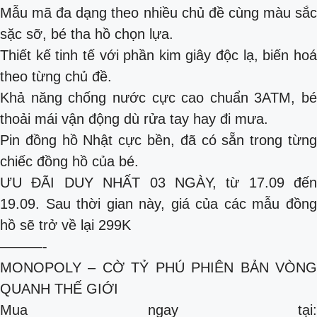
Mẫu mã đa dạng theo nhiều chủ đề cùng màu sắc
sặc sỡ, bé tha hồ chọn lựa.
Thiết kế tinh tế với phần kim giây độc lạ, biến hoá
theo từng chủ đề.
Khả năng chống nước cực cao chuẩn 3ATM, bé
thoải mái vận động dù rửa tay hay đi mưa.
Pin đồng hồ Nhật cực bền, đã có sẵn trong từng
chiếc đồng hồ của bé.
ƯU ĐÃI DUY NHẤT 03 NGÀY, từ 17.09 đến
19.09. Sau thời gian này, giá của các mẫu đồng
hồ sẽ trở về lại 299K
———-
MONOPOLY – CỜ TỶ PHÚ PHIÊN BẢN VÒNG
QUANH THẾ GIỚI
Mua ngay tại: