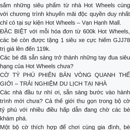
sắm những siêu phẩm từ nhà Hot Wheels cùng
với chương trình khuyến mãi độc quyền duy nhất
chỉ có tại sự kiện Hot Wheels – Vạn Hạnh Mall.
ĐẶC BIỆT với mỗi hóa đơn từ 600k Hot Wheels,
các bé còn được tặng 1 siêu xe cực hiếm GJJ78
trị giá lên đến 119k.
Các bé đã sẵn sàng trở thành những tay đua siêu
hạng của Hot Wheels chưa?
CỜ TỶ PHÚ PHIÊN BẢN VÒNG QUANH THẾ
GIỚI – TRẢI NGHIỆM DU LỊCH TẠI NHÀ
Các nhà đầu tư nhí ơi, sẵn sàng bước vào hành
trình mới chưa? Cả thế giới thu gọn trong bộ cờ
tỷ phú với nhiều điều hấp dẫn đang chờ các bé
khám phá.
Một bộ cờ thích hợp để chơi cùng gia đình, bè