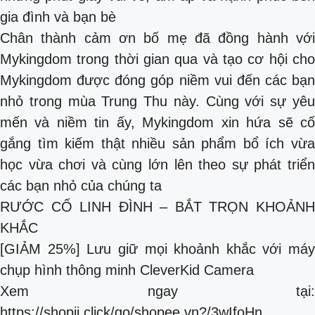
gia đình và bạn bè
Chân thành cảm ơn bố mẹ đã đồng hành với
Mykingdom trong thời gian qua và tạo cơ hội cho
Mykingdom được đóng góp niềm vui đến các bạn
nhỏ trong mùa Trung Thu này. Cùng với sự yêu
mến và niềm tin ấy, Mykingdom xin hứa sẽ cố
gắng tìm kiếm thật nhiều sản phẩm bổ ích vừa
học vừa chơi và cùng lớn lên theo sự phát triển
các bạn nhỏ của chúng ta
RƯỚC CỔ LINH ĐÌNH – BẮT TRỌN KHOẢNH
KHẮC
[GIẢM 25%] Lưu giữ mọi khoảnh khắc với máy
chụp hình thông minh CleverKid Camera
Xem ngay tại:
https://shopii.click/go/shopee.vn?/3wIfoHn