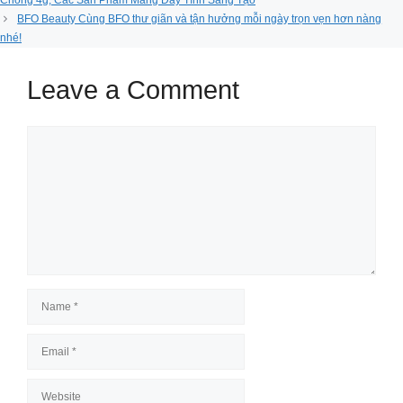
Chóng 4g, Các Sản Phẩm Mang Đầy Tính Sáng Tạo
BFO Beauty Cùng BFO thư giãn và tận hưởng mỗi ngày trọn vẹn hơn nàng
nhé!
Leave a Comment
Comment
Name
Email
Website