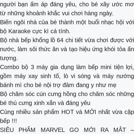
người bạn ấm áp đáng yêu, cho bé xây ước mơ
từ những khoảnh khắc vui chơi hàng ngày.
Biến ngôi nhà của bé thành một buổi nhạc hội với
bộ Karaoke cực kì cá tính.
Bộ nhà bếp khổng lồ 64 chi tiết vừa chơi được với
nước, làm sôi thức ăn và tạo hiệu ứng khói tỏa ấn
tượng.
Combo bộ 3 máy gia dụng làm bếp mini tiện lợi,
gồm máy xay sinh tố, lò vi sóng và máy nướng
bánh mì cho bé nội trợ đảm đang y như mẹ
Bộ chăm sóc cún cưng hồng cho chăm sóc những
bé thú cưng xinh xắn và đáng yêu
Cùng nhiều sản phẩm HOT và MỚI nhất vừa cập
bếp !!!
SIÊU PHẨM MARVEL GO MỚI RA MẮT –