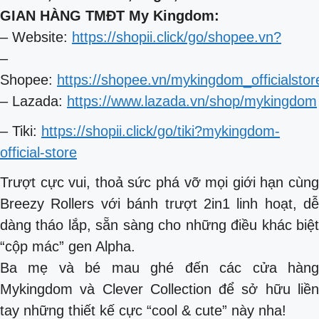
GIAN HÀNG TMĐT My Kingdom:
– Website:
https://shopii.click/go/shopee.vn?
–
Shopee:
https://shopee.vn/mykingdom_officialstor
– Lazada:
https://www.lazada.vn/shop/mykingdom
– Tiki:
https://shopii.click/go/tiki?mykingdom-
official-store
Trượt cực vui, thoả sức phá vỡ mọi giới hạn cùng
Breezy Rollers với bánh trượt 2in1 linh hoạt, dễ
dàng tháo lắp, sẵn sàng cho những điều khác biệt
“cộp mác” gen Alpha.
Ba mẹ và bé mau ghé đến các cửa hàng
Mykingdom và Clever Collection để sở hữu liền
tay những thiết kế cực “cool & cute” này nha!