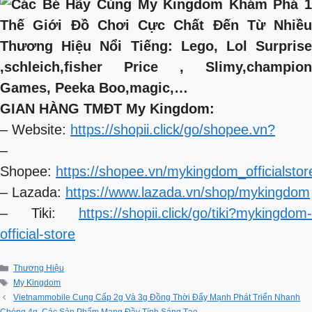
GIAN HÀNG TMĐT My Kingdom:
– Website:
https://shopii.click/go/shopee.vn?
–
Shopee:
https://shopee.vn/mykingdom_officialstor
– Lazada:
https://www.lazada.vn/shop/mykingdom
– Tiki:
https://shopii.click/go/tiki?mykingdom-
official-store
Categories
Thương Hiệu
Tags
My Kingdom
Vietnammobile Cung Cấp 2g Và 3g Đồng Thời Đẩy Mạnh Phát Triển Nhanh