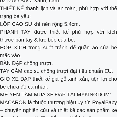
02 MÀU SẮC: Xanh, cam.
THIẾT KẾ thanh lịch và an toàn, phù hợp với thể
trạng bé yêu:
LỐP CAO SU khí nén rộng 5.4cm.
PHANH TAY được thiết kế phù hợp với kích
thước bàn tay & lực bóp của bé.
HỘP XÍCH trong suốt tránh để quần áo của bé
mắc vào.
BÀN ĐẠP chống trượt.
TAY CẦM cao su chống trượt đạt tiêu chuẩn EU.
GIỎ XE ĐẠP thiết kế giả gỗ xinh xắn, tiện lợi cho
bé chứa đồ cá nhân.
MẸ YÊN TÂM MUA XE ĐẠP TẠI MYKINGDOM:
MACARON là thuộc thương hiệu uy tín RoyalBaby
– chuyên nghiên cứu và thiết kế các sản phẩm xe