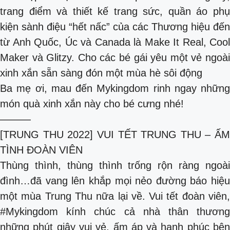
trang điểm và thiết kế trang sức, quần áo phụ
kiện sành điệu “hết nấc” của các Thương hiệu đến
từ Anh Quốc, Úc và Canada là Make It Real, Cool
Maker và Glitzy. Cho các bé gái yêu một vẻ ngoài
xinh xắn sẵn sàng đón một mùa hè sôi động
Ba mẹ ơi, mau đến Mykingdom rinh ngay những
món quà xinh xắn này cho bé cưng nhé!
———
[TRUNG THU 2022] VUI TẾT TRUNG THU – ẤM
TÌNH ĐOÀN VIÊN
Thùng thình, thùng thình trống rộn ràng ngoài
đình…đã vang lên khắp mọi nẻo đường báo hiệu
một mùa Trung Thu nữa lại về. Vui tết đoàn viên,
#Mykingdom kính chúc cả nhà thân thương
những phút giây vui vẻ, ấm áp và hạnh phúc bên