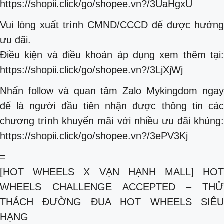
https://shopii.click/go/shopee.vn?/3UaHgxU
Vui lòng xuất trình CMND/CCCD để được hưởng
ưu đãi.
Điều kiện và điều khoản áp dụng xem thêm tại:
https://shopii.click/go/shopee.vn?/3LjXjWj
Nhấn follow và quan tâm Zalo Mykingdom ngay
để là người đầu tiên nhận được thông tin các
chương trình khuyến mãi với nhiều ưu đãi khủng:
https://shopii.click/go/shopee.vn?/3ePV3Kj
=
[HOT WHEELS X VẠN HẠNH MALL] HOT
WHEELS CHALLENGE ACCEPTED – THỬ
THÁCH ĐƯỜNG ĐUA HOT WHEELS SIÊU
HẠNG