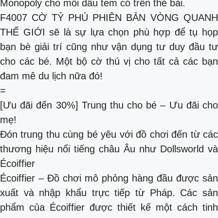
Monopoly cho mỗi dấu tem có trên thẻ bài.
F4007 CỜ TỶ PHÚ PHIÊN BẢN VÒNG QUANH
THẾ GIỚI sẽ là sự lựa chọn phù hợp để tụ họp
bạn bè giải trí cũng như vận dụng tư duy đầu tư
cho các bé. Một bộ cờ thú vị cho tất cả các bạn
đam mê du lịch nữa đó!
=
[Ưu đãi đến 30%] Trung thu cho bé – Ưu đãi cho
mẹ!
Đón trung thu cùng bé yêu với đồ chơi đến từ các
thương hiệu nổi tiếng châu Âu như Dollsworld và
Écoiffier
Écoiffier – Đồ chơi mô phỏng hàng đầu được sản
xuất và nhập khẩu trực tiếp từ Pháp. Các sản
phẩm của Écoiffier được thiết kế một cách tinh