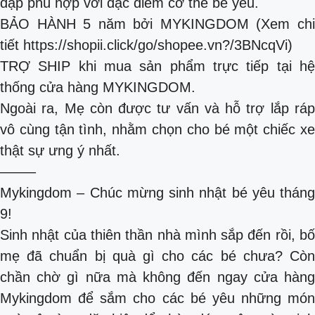
đạp phù hợp với đặc điểm cơ thể bé yêu.
BẢO HÀNH 5 năm bởi MYKINGDOM (Xem chi
tiết https://shopii.click/go/shopee.vn?/3BNcqVi)
TRỢ SHIP khi mua sản phẩm trực tiếp tại hệ
thống cửa hàng MYKINGDOM.
Ngoài ra, Mẹ còn được tư vấn và hỗ trợ lắp ráp
vô cùng tận tình, nhằm chọn cho bé một chiếc xe
thật sự ưng ý nhất.
——–
Mykingdom – Chúc mừng sinh nhật bé yêu tháng
9!
Sinh nhật của thiên thần nhà mình sắp đến rồi, bố
mẹ đã chuẩn bị quà gì cho các bé chưa? Còn
chần chờ gì nữa mà không đến ngay cửa hàng
Mykingdom để sắm cho các bé yêu những món