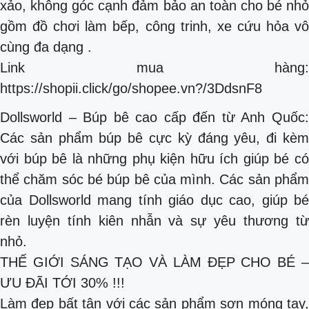
xảo, không góc cạnh đảm bảo an toàn cho bé nhỏ
gồm đồ chơi làm bếp, công trinh, xe cứu hỏa vô
cùng đa dạng .
Link mua hàng:
https://shopii.click/go/shopee.vn?/3DdsnF8
Dollsworld – Búp bê cao cấp đến từ Anh Quốc:
Các sản phẩm búp bê cực kỳ đáng yêu, đi kèm
với búp bê là những phụ kiện hữu ích giúp bé có
thể chăm sóc bé búp bê của mình. Các sản phẩm
của Dollsworld mang tính giáo dục cao, giúp bé
rèn luyện tính kiên nhẫn và sự yêu thương từ
nhỏ.
THẾ GIỚI SÁNG TẠO VÀ LÀM ĐẸP CHO BÉ –
ƯU ĐÃI TỚI 30% !!!
Làm đẹp bất tận với các sản phẩm sơn móng tay,