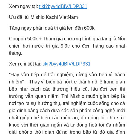
Xem ngay tại:
tiki?byv4dBlV/LDP331
Ưu đãi từ Mishio Kachi VietNam
Tặng ngay phần quà trị giá lên đến 600k
Coupon 500k + Tham gia chương trình quà tặng là Nồi
chiên hơi nước trị giá 9,9tr cho đơn hàng cao nhất
tháng.
Xem chi tiết tại:
tiki?byv4dBlV/LDP331
“Hãy vào bếp để trải nghiệm, đừng vào bếp vì trách
nhiệm” – Thay vì biến bà nội trợ thành nô lệ trong gian
bếp như cách các thương hiệu cũ, lâu đời trên thị
trường vẫn quan niệm. Thì Mishio muốn gian bếp là
nơi tạo ra sự hưởng thụ, trải nghiệm cuộc sống cho cả
gia đình bằng cách đưa các sản phẩm công nghệ mới
nhất giúp chế biến các món ăn, đồ uống tốt cho sức
khoẻ với thời gian ngắn và tự động hoá tối đa nhằm
giải phóng thời gian đứng trong bếp từ đó gia đình