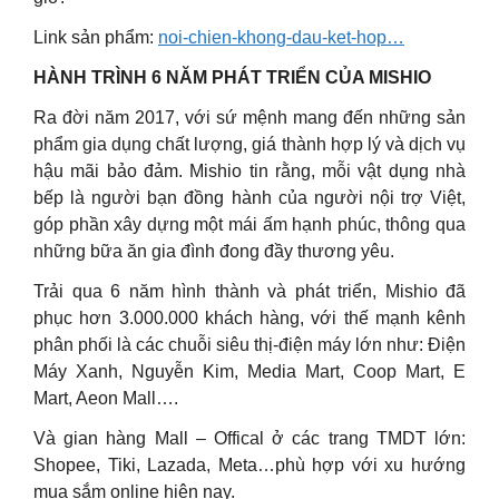
Link sản phẩm:
noi-chien-khong-dau-ket-hop…
HÀNH TRÌNH 6 NĂM PHÁT TRIỂN CỦA MISHIO
Ra đời năm 2017, với sứ mệnh mang đến những sản
phẩm gia dụng chất lượng, giá thành hợp lý và dịch vụ
hậu mãi bảo đảm. Mishio tin rằng, mỗi vật dụng nhà
bếp là người bạn đồng hành của người nội trợ Việt,
góp phần xây dựng một mái ấm hạnh phúc, thông qua
những bữa ăn gia đình đong đầy thương yêu.
Trải qua 6 năm hình thành và phát triển, Mishio đã
phục hơn 3.000.000 khách hàng, với thế mạnh kênh
phân phối là các chuỗi siêu thị-điện máy lớn như: Điện
Máy Xanh, Nguyễn Kim, Media Mart, Coop Mart, E
Mart, Aeon Mall….
Và gian hàng Mall – Offical ở các trang TMDT lớn:
Shopee, Tiki, Lazada, Meta…phù hợp với xu hướng
mua sắm online hiện nay.