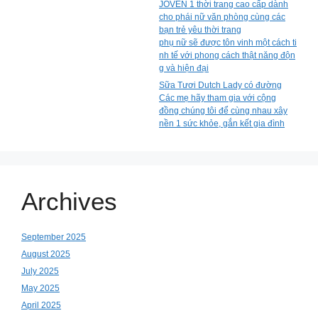
JOVEN 1 thời trang cao cấp dành
cho phái nữ văn phòng cùng các
bạn trẻ yêu thời trang
phụ nữ sẽ được tôn vinh một cách ti
nh tế với phong cách thật năng độn
g và hiện đại
Sữa Tươi Dutch Lady có đường
Các mẹ hãy tham gia với cộng
đồng chúng tôi để cùng nhau xây
nền 1 sức khỏe, gắn kết gia đình
Archives
September 2025
August 2025
July 2025
May 2025
April 2025