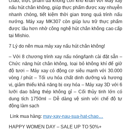
cháo, thực phẩm đã không còn khó khăn với Máy xay
nấu hút chân không, giúp thực phẩm được xay nhuyễn
nhanh chóng, tiết kiệm thời gian trong quá trình nấu
nướng. Máy xay MK307 còn giúp lưu trữ thực phẩm
được lâu hơn nhờ công nghệ hút chân không cao cấp
tại Mishio.
7 Lý do nên mua máy xay nấu hút chân không!
– Với 8 chương trình xay nấu nóng/lạnh cài đặt sẵn –
Chức năng hút chân không, loại bỏ không khí để giữ
độ tươi – Máy xay có động cơ siêu mạnh với 30.000
vòng / phút – Tối ưu hóa chất dinh dưỡng và hương
vị, giảm thiểu khả năng bị oxy hóa – Máy xay 3D với 6
lưỡi dao bằng thép không gỉ – Cối thủy tinh lớn có
dung tích 1750ml – Dễ dàng vệ sinh với chế độ tự
động làm sạch
️ Link mua hàng:
may-xay-nau-sua-hat-chao…
HAPPY WOMEN DAY – SALE UP TO 50%+