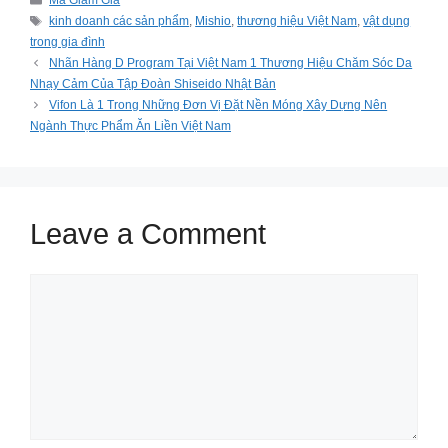
Mã Giảm Giá
Tags
kinh doanh các sản phẩm
,
Mishio
,
thương hiệu Việt Nam
,
vật dụng
trong gia đình
Nhãn Hàng D Program Tại Việt Nam 1 Thương Hiệu Chăm Sóc Da
Nhạy Cảm Của Tập Đoàn Shiseido Nhật Bản
Vifon Là 1 Trong Những Đơn Vị Đặt Nền Móng Xây Dựng Nên
Ngành Thực Phẩm Ăn Liền Việt Nam
Leave a Comment
Comment