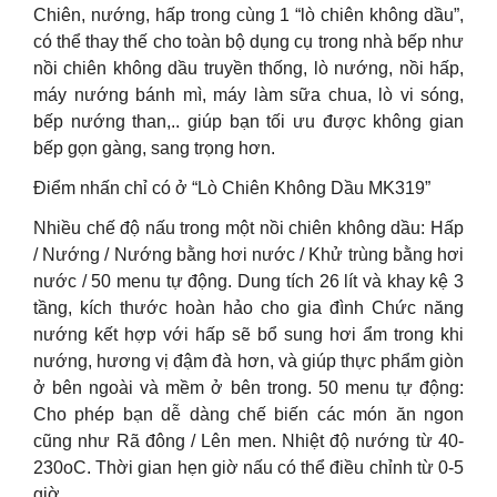
Chiên, nướng, hấp trong cùng 1 “lò chiên không dầu”,
có thể thay thế cho toàn bộ dụng cụ trong nhà bếp như
nồi chiên không dầu truyền thống, lò nướng, nồi hấp,
máy nướng bánh mì, máy làm sữa chua, lò vi sóng,
bếp nướng than,.. giúp bạn tối ưu được không gian
bếp gọn gàng, sang trọng hơn.
Điểm nhấn chỉ có ở “Lò Chiên Không Dầu MK319”
Nhiều chế độ nấu trong một nồi chiên không dầu: Hấp
/ Nướng / Nướng bằng hơi nước / Khử trùng bằng hơi
nước / 50 menu tự động. Dung tích 26 lít và khay kệ 3
tầng, kích thước hoàn hảo cho gia đình Chức năng
nướng kết hợp với hấp sẽ bổ sung hơi ẩm trong khi
nướng, hương vị đậm đà hơn, và giúp thực phẩm giòn
ở bên ngoài và mềm ở bên trong. 50 menu tự động:
Cho phép bạn dễ dàng chế biến các món ăn ngon
cũng như Rã đông / Lên men. Nhiệt độ nướng từ 40-
230oC. Thời gian hẹn giờ nấu có thể điều chỉnh từ 0-5
giờ.