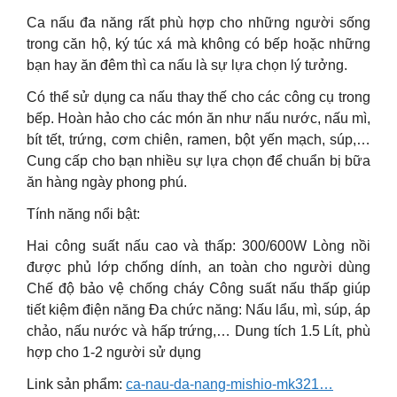
Ca nấu đa năng rất phù hợp cho những người sống
trong căn hộ, ký túc xá mà không có bếp hoặc những
bạn hay ăn đêm thì ca nấu là sự lựa chọn lý tưởng.
Có thể sử dụng ca nấu thay thế cho các công cụ trong
bếp. Hoàn hảo cho các món ăn như nấu nước, nấu mì,
bít tết, trứng, cơm chiên, ramen, bột yến mạch, súp,…
Cung cấp cho bạn nhiều sự lựa chọn để chuẩn bị bữa
ăn hàng ngày phong phú.
Tính năng nổi bật:
Hai công suất nấu cao và thấp: 300/600W Lòng nồi
được phủ lớp chống dính, an toàn cho người dùng
Chế độ bảo vệ chống cháy Công suất nấu thấp giúp
tiết kiệm điện năng Đa chức năng: Nấu lẩu, mì, súp, áp
chảo, nấu nước và hấp trứng,… Dung tích 1.5 Lít, phù
hợp cho 1-2 người sử dụng
Link sản phẩm:
ca-nau-da-nang-mishio-mk321…