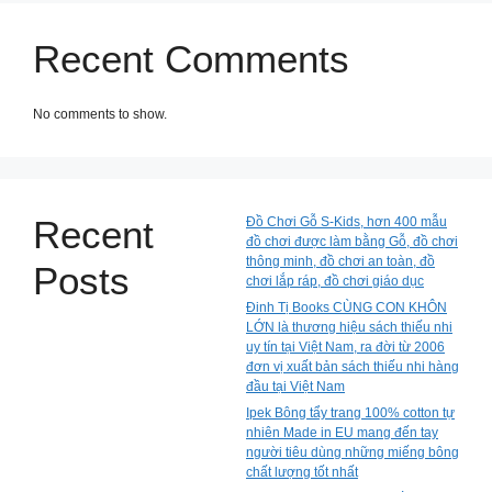
Recent Comments
No comments to show.
Recent
Đồ Chơi Gỗ S-Kids, hơn 400 mẫu
đồ chơi được làm bằng Gỗ, đồ chơi
thông minh, đồ chơi an toàn, đồ
Posts
chơi lắp ráp, đồ chơi giáo dục
Đinh Tị Books CÙNG CON KHÔN
LỚN là thương hiệu sách thiếu nhi
uy tín tại Việt Nam, ra đời từ 2006
đơn vị xuất bản sách thiếu nhi hàng
đầu tại Việt Nam
Ipek Bông tẩy trang 100% cotton tự
nhiên Made in EU mang đến tay
người tiêu dùng những miếng bông
chất lượng tốt nhất