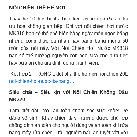
NỒI CHIÊN THẾ HỆ MỚI
Thay thế 10 thiết bị nhà bếp, tiện lợi hơn gấp 5 lần, tối
ưu hóa không gian bếp. Chỉ với nồi chiên hơi nước
MK318 bạn có thể chế biến hàng ngày món ngon bằng
những công thức cá nhân hay bằng bảng menu 50
món của nồi này. Với Nồi Chiên Hơi Nước MK318
bạn có thể nướng nguyên con heo sữa cho bữa tiệc
hay bữa ăn cho gia đình đông thành viên.
️ Kết hợp 2 TRONG 1 đột phá thế hệ mới nồi chiên 20L
noi-chien-hoi-nuoc-da-nang…
Siêu chất – Siêu xịn với Nồi Chiên Không Dầu
MK320
Tạm biệt dầu mỡ, an toàn chăm sóc sức khỏe! Dễ
dàng vệ sinh: Khay chiên & vỉ nướng được phủ lớp
chống dính an toàn cho người dùng và an toàn khi rửa
bằng máy rửa chén. Trải nghiệm nấu ăn tuyệt vời với