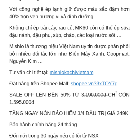
Với công nghệ ép lạnh giữ được màu sắc đậm hơn
40% trọn vẹn hương vị và dinh dưỡng.
Không chỉ ép trái cây, rau củ, MK60 còn có thể ép sữa
đậu nành, đậu phụ, súp, cháo, các loại nước sốt….
Mishio là thương hiệu Việt Nam uy tín được phân phối
bởi nhiều đối tác lớn như Điện Máy Xanh, Coopmart,
Nguyễn Kim …
Tư vấn chi tiết tại:
mishiokachivietnam
Đặt hàng trên Shopee Mall:
shopee.vn?3xTOY7g
SALE OFF LÊN ĐẾN 50% TỪ 3̶.̶1̶9̶0̶.̶0̶0̶0̶đ̶ CHỈ CÒN
1.595.000đ
TẶNG NGAY NÓN BẢO HIỂM 3/4 ĐẦU TRỊ GIÁ 249K
Bảo hành chính hãng 24 tháng
Đổi mới trong 30 ngày nếu có lỗi từ NSX