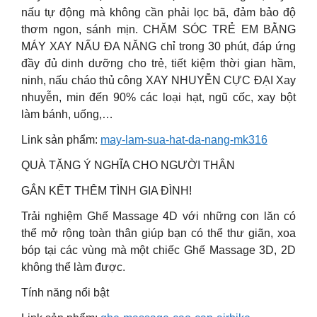
nấu tự động mà không cần phải lọc bã, đảm bảo độ
thơm ngon, sánh mịn. CHĂM SÓC TRẺ EM BẰNG
MÁY XAY NẤU ĐA NĂNG chỉ trong 30 phút, đáp ứng
đầy đủ dinh dưỡng cho trẻ, tiết kiệm thời gian hầm,
ninh, nấu cháo thủ công XAY NHUYỄN CỰC ĐẠI Xay
nhuyễn, min đến 90% các loại hạt, ngũ cốc, xay bột
làm bánh, uống,…
Link sản phẩm:
may-lam-sua-hat-da-nang-mk316
QUÀ TẶNG Ý NGHĨA CHO NGƯỜI THÂN
GẮN KẾT THÊM TÌNH GIA ĐÌNH!
Trải nghiệm Ghế Massage 4D với những con lăn có
thể mở rộng toàn thân giúp bạn có thể thư giãn, xoa
bóp tại các vùng mà một chiếc Ghế Massage 3D, 2D
không thể làm được.
Tính năng nổi bật