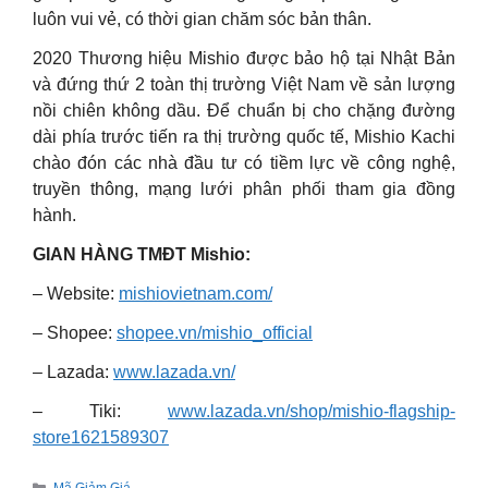
luôn vui vẻ, có thời gian chăm sóc bản thân.
2020 Thương hiệu Mishio được bảo hộ tại Nhật Bản
và đứng thứ 2 toàn thị trường Việt Nam về sản lượng
nồi chiên không dầu. Để chuẩn bị cho chặng đường
dài phía trước tiến ra thị trường quốc tế, Mishio Kachi
chào đón các nhà đầu tư có tiềm lực về công nghệ,
truyền thông, mạng lưới phân phối tham gia đồng
hành.
GIAN HÀNG TMĐT Mishio:
– Website:
mishiovietnam.com/
– Shopee:
shopee.vn/mishio_official
– Lazada:
www.lazada.vn/
– Tiki:
www.lazada.vn/shop/mishio-flagship-
store1621589307
Categories