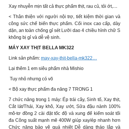
Xay nhuyễn mịn tất cả thực phẩm thịt, rau củ, tỏi ớt,…
< Thân thiện với người nội trợ, tiết kiệm thời gian và
công sức chế biến thực phẩm. Cối inox cao cấp, dày
dặn, an toàn chống gỉ sét Lưỡi dao 4 chiều hình chữ S
không bị gỉ và dễ vệ sinh.
MÁY XAY THỊT BELLA MK322
Link sản phẩm:
may-xay-thit-bella-mk322…
Lại thêm 1 em siêu phẩm nhà Mishio
️ Tuy nhỏ nhưng có võ
< Bộ xay thực phẩm đa năng 7 TRONG 1 ️
7 chức năng trong 1 máy: Ép trái cây, Sinh tố, Xay thịt,
Cắt lát/Thái, Xay khô, Xay ướt, Sữa đậu nành 100%
mô-tơ đồng 2 cài đặt tốc độ và xung để kiểm soát tối
đa Công suất mạnh mẽ 400W giúp xay/ép nhanh hơn
Chức năng bảo vệ quá nhiệt Dễ dàng tháo lắp và