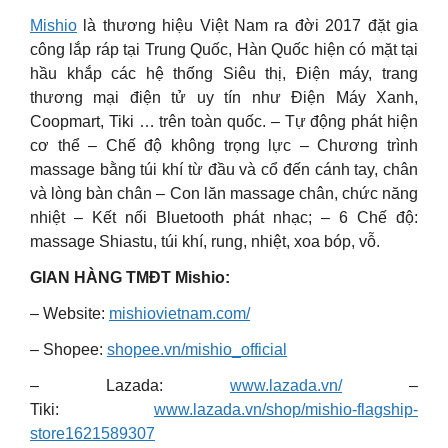
Mishio
là thương hiệu Việt Nam ra đời 2017 đặt gia
công lắp ráp tại Trung Quốc, Hàn Quốc hiện có mặt tại
hầu khắp các hệ thống Siêu thị, Điện máy, trang
thương mại điện tử uy tín như Điện Máy Xanh,
Coopmart, Tiki … trên toàn quốc. – Tự động phát hiện
cơ thể – Chế độ không trọng lực – Chương trình
massage bằng túi khí từ đầu và cổ đến cánh tay, chân
và lòng bàn chân – Con lăn massage chân, chức năng
nhiệt – Kết nối Bluetooth phát nhạc; – 6 Chế độ:
massage Shiastu, túi khí, rung, nhiệt, xoa bóp, vỗ.
GIAN HÀNG TMĐT Mishio:
– Website:
mishiovietnam.com/
– Shopee:
shopee.vn/mishio_official
– Lazada:
www.lazada.vn/
–
Tiki:
www.lazada.vn/shop/mishio-flagship-
store1621589307