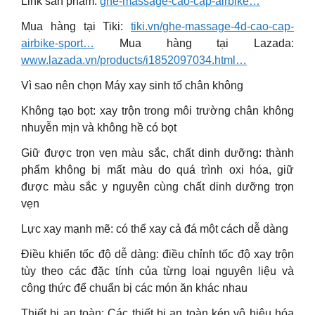
Link sản phẩm:
ghe-massage-cao-cap-airbike…
Mua hàng tại Tiki:
tiki.vn/ghe-massage-4d-cao-cap-
airbike-sport…
Mua hàng tại Lazada:
www.lazada.vn/products/i1852097034.html…
Vì sao nên chọn Máy xay sinh tố chân không
Không tạo bọt: xay trộn trong môi trường chân không
nhuyễn mịn và không hề có bọt
Giữ được trọn vẹn màu sắc, chất dinh dưỡng: thành
phẩm không bị mất màu do quá trình oxi hóa, giữ
được màu sắc y nguyên cùng chất dinh dưỡng trọn
vẹn
Lực xay mạnh mẽ: có thể xay cả đá một cách dễ dàng
Điều khiển tốc độ dễ dàng: điều chỉnh tốc độ xay trộn
tùy theo các đặc tính của từng loại nguyên liệu và
công thức để chuẩn bị các món ăn khác nhau
Thiết bị an toàn: Các thiết bị an toàn kép vô hiệu hóa