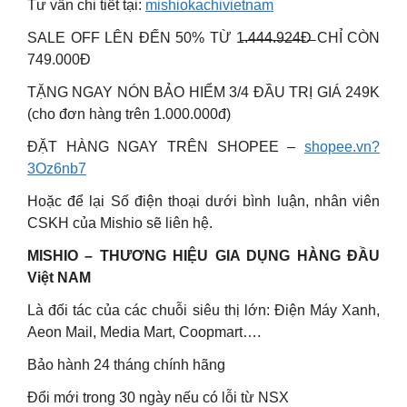
Tư vấn chi tiết tại:
mishiokachivietnam
SALE OFF LÊN ĐẾN 50% TỪ 1̶.̶4̶4̶4̶.̶9̶2̶4̶Đ̶ CHỈ CÒN
749.000Đ
TẶNG NGAY NÓN BẢO HIỂM 3/4 ĐẦU TRỊ GIÁ 249K
(cho đơn hàng trên 1.000.000đ)
ĐẶT HÀNG NGAY TRÊN SHOPEE –
shopee.vn?
3Oz6nb7
Hoặc để lại Số điện thoại dưới bình luận, nhân viên
CSKH của Mishio sẽ liên hệ.
MISHIO – THƯƠNG HIỆU GIA DỤNG HÀNG ĐẦU
Việt NAM
Là đối tác của các chuỗi siêu thị lớn: Điện Máy Xanh,
Aeon Mail, Media Mart, Coopmart….
Bảo hành 24 tháng chính hãng
Đổi mới trong 30 ngày nếu có lỗi từ NSX