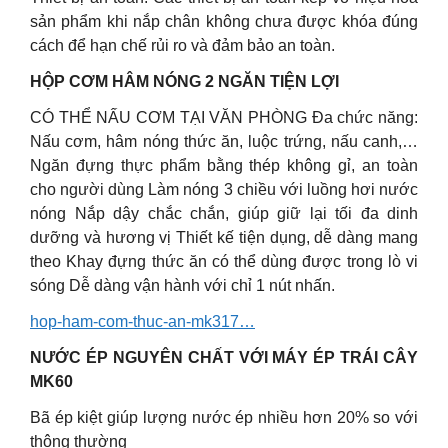
sản phẩm khi nắp chân không chưa được khóa đúng
cách để hạn chế rủi ro và đảm bảo an toàn.
HỘP CƠM HÂM NÓNG 2 NGĂN TIỆN LỢI
CÓ THỂ NẤU CƠM TẠI VĂN PHÒNG Đa chức năng:
Nấu cơm, hâm nóng thức ăn, luộc trứng, nấu canh,…
Ngăn đựng thực phẩm bằng thép không gỉ, an toàn
cho người dùng Làm nóng 3 chiều với luồng hơi nước
nóng Nắp dậy chắc chắn, giúp giữ lại tối đa dinh
dưỡng và hương vị Thiết kế tiện dụng, dễ dàng mang
theo Khay đựng thức ăn có thể dùng được trong lò vi
sóng Dễ dàng vận hành với chỉ 1 nút nhấn.
hop-ham-com-thuc-an-mk317…
NƯỚC ÉP NGUYÊN CHẤT VỚI MÁY ÉP TRÁI CÂY
MK60
Bã ép kiệt giúp lượng nước ép nhiều hơn 20% so với
thông thường