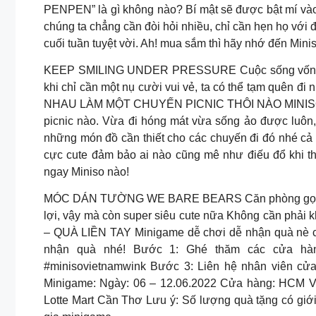
PENPEN” là gì không nào? Bí mật sẽ được bật mí và
chúng ta chẳng cần đòi hỏi nhiều, chỉ cần hẹn họ với
cuối tuần tuyệt vời. Ah! mua sắm thì hãy nhớ đến Mini
KEEP SMILING UNDER PRESSURE Cuộc sống vốn có n
khi chỉ cần một nụ cười vui vẻ, ta có thể tạm quên
NHAU LÀM MỘT CHUYẾN PICNIC THÔI NÀO MINISO Hươ
picnic nào. Vừa đi hóng mát vừa sống ảo được luôn, m
những món đồ cần thiết cho các chuyến đi đó nhé cả
cực cute đảm bảo ai nào cũng mê như điếu đổ khi th
ngay Miniso nào!
MÓC DÁN TƯỜNG WE BARE BEARS Căn phòng gọn gàn
lợi, vậy mà còn super siêu cute nữa Không cần phải 
– QUÀ LIỀN TAY Minigame dễ chơi dễ nhận quà nè cá
nhận quà nhé! Bước 1: Ghé thăm các cửa hàn
#minisovietnamwink Bước 3: Liên hệ nhân viên cử
Minigame: Ngày: 06 – 12.06.2022 Cửa hàng: HCM Vạ
Lotte Mart Cần Thơ Lưu ý: Số lượng quà tặng có giớ