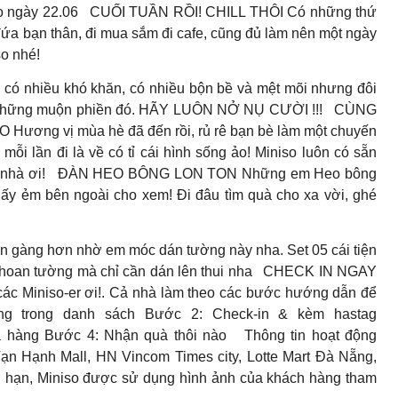
o ngày 22.06
CUỐI TUẦN RỒI! CHILL THÔI Có những thứ
 đứa bạn thân, đi mua sắm đi cafe, cũng đủ làm nên một ngày
so nhé!
hiều khó khăn, có nhiều bộn bề và mệt mõi nhưng đôi
 đi những muộn phiền đó. HÃY LUÔN NỞ NỤ CƯỜI !!!
CÙNG
ng vị mùa hè đã đến rồi, rủ rê bạn bè làm một chuyến
ỗi lần đi là về có tỉ cái hình sống ảo! Miniso luôn có sẵn
 nhà ơi!
ĐÀN HEO BÔNG LON TON Những em Heo bông
ấy ẻm bên ngoài cho xem! Đi đâu tìm quà cho xa vời, ghé
g hơn nhờ em móc dán tường này nha. Set 05 cái tiện
khoan tường mà chỉ cần dán lên thui nha
CHECK IN NGAY
c Miniso-er ơi!. Cả nhà làm theo các bước hướng dẫn để
g trong danh sách Bước 2: Check-in & kèm hastag
a hàng Bước 4: Nhận quà thôi nào
Thông tin hoạt động
n Hạnh Mall, HN Vincom Times city, Lotte Mart Đà Nẵng,
i hạn, Miniso được sử dụng hình ảnh của khách hàng tham