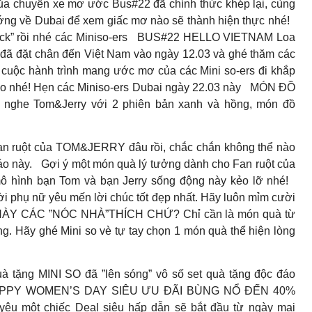
a chuyến xe mơ ước Bus#22 đã chính thức khép lại, cùng
ớng về Dubai để xem giấc mơ nào sẽ thành hiện thực nhé!
ck” rồi nhé các Miniso-ers
BUS#22 HELLO VIETNAM Loa
ã đặt chân đến Việt Nam vào ngày 12.03 và ghé thăm các
em cuộc hành trình mang ước mơ của các Mini so-ers đi khắp
ào nhé! Hẹn các Miniso-ers Dubai ngày 22.03 này
MÓN ĐỒ
he Tom&Jerry với 2 phiên bản xanh và hồng, món đồ
ruột của TOM&JERRY đâu rồi, chắc chắn không thể nào
áo này.
Gợi ý một món quà lý tưởng dành cho Fan ruột của
 mô hình bạn Tom và bạn Jerry sống động này kẻo lỡ nhé!
ụ nữ yêu mến lời chúc tốt đẹp nhất. Hãy luôn mỉm cười
Y CÁC ”NÓC NHÀ”THÍCH CHỨ? Chỉ cần là món quà từ
òng. Hãy ghé Mini so vè tự tay chọn 1 món quà thể hiện lòng
ặng MINI SO đã ”lên sóng” vô số set quà tặng độc đáo
PY WOMEN’S DAY SIÊU ƯU ĐÃI BÙNG NỔ ĐẾN 40%
yêu một chiếc Deal siêu hấp dẫn sẽ bắt đầu từ ngày mai