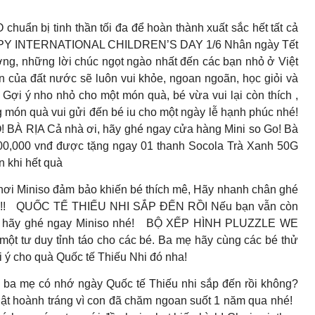
bị tinh thần tối đa để hoàn thành xuất sắc hết tất cả
 INTERNATIONAL CHILDREN’S DAY 1/6 Nhân ngày Tết
ương, những lời chúc ngọt ngào nhất đến các bạn nhỏ ở Việt
 của đất nước sẽ luôn vui khỏe, ngoan ngoãn, học giỏi và
 ý nho nhỏ cho một món quà, bé vừa vui lại còn thích ,
g món quà vui gửi đến bé iu cho một ngày lễ hạnh phúc nhé!
 RỊA Cả nhà ơi, hãy ghé ngay cửa hàng Mini so Go! Bà
00,000 vnđ được tặng ngay 01 thanh Socola Trà Xanh 50G
n khi hết quà
Miniso đảm bảo khiến bé thích mê, Hãy nhanh chân ghé
!!
QUỐC TẾ THIẾU NHI SẮP ĐẾN RỒI Nếu bạn vẫn còn
 hãy ghé ngay Miniso nhé!
BỘ XẾP HÌNH PLUZZLE WE
t tư duy tỉnh táo cho các bé. Ba mẹ hãy cùng các bé thử
i ý cho quà Quốc tế Thiếu Nhi đó nha!
 mẹ có nhớ ngày Quốc tế Thiếu nhi sắp đến rồi không?
t hoành tráng vì con đã chăm ngoan suốt 1 năm qua nhé!