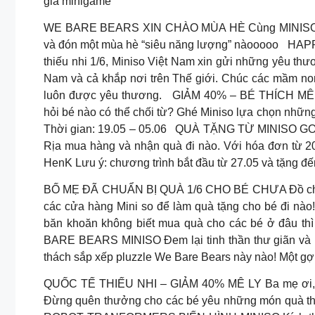
gia minigame
WE BARE BEARS XIN CHÀO MÙA HÈ Cùng MINISO chuẩn 
và đón một mùa hè “siêu năng lượng” nàooooo
HAPPY
thiếu nhi 1/6, Miniso Việt Nam xin gửi những yêu th
Nam và cả khắp nơi trên Thế giới. Chúc các mầm non
luôn được yêu thương.
GIẢM 40% – BÉ THÍCH MÊ Gợi
hỏi bé nào có thể chối từ? Ghé Miniso lựa chọn nhữn
Thời gian: 19.05 – 05.06
QUÀ TẶNG TỪ MINISO GO! BÀ
Rịa mua hàng và nhận quà đi nào. Với hóa đơn từ 2
HenK Lưu ý: chương trình bắt đầu từ 27.05 và tặng đế
BỐ MẸ ĐÃ CHUẨN BỊ QUÀ 1/6 CHO BÉ CHƯA Đồ chơi 
các cửa hàng Mini so để làm quà tặng cho bé đi nào!
băn khoăn không biết mua quà cho các bé ở đâu thì
BARE BEARS MINISO Đem lại tinh thần thư giãn và mộ
thách sắp xếp pluzzle We Bare Bears này nào! Một gợ
QUỐC TẾ THIẾU NHI – GIẢM 40% MÊ LY Ba mẹ ơi, ba
Đừng quên thưởng cho các bé yêu những món quà thậ