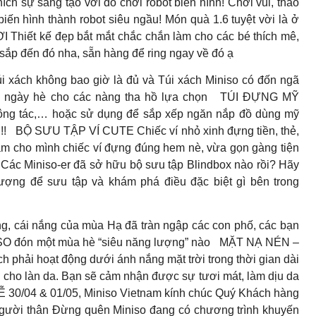
 sáng tạo với đồ chơi robot biến hình! Chơi vui, thao
 biến hình thành robot siêu ngầu! Món quà 1.6 tuyệt vời là ở
iết kế đẹp bắt mắt chắc chắn làm cho các bé thích mê,
 sắp đến đó nha, sẵn hàng để ring ngay về đó ạ
xách không bao giờ là đủ và Túi xách Miniso có đốn ngã
êu ngày hè cho các nàng tha hồ lựa chọn TÚI ĐỰNG MỸ
ng tác,… hoặc sử dụng để sắp xếp ngăn nắp đồ dùng mỹ
!!
BỘ SƯU TẬP VÍ CUTE Chiếc ví nhỏ xinh đựng tiền, thẻ,
sắm cho mình chiếc ví đựng đúng hem nè, vừa gọn gàng tiện
Miniso-er đã sở hữu bộ sưu tập Blindbox nào rồi? Hãy
lượng để sưu tập và khám phá điều đặc biệt gì bên trong
i nắng của mùa Hạ đã tràn ngập các con phố, các bạn
ISO đón một mùa hè “siêu năng lượng” nào
MẶT NẠ NÉN –
ải hoạt động dưới ánh nắng mặt trời trong thời gian dài
hỏa cho làn da. Bạn sẽ cảm nhận được sự tươi mát, làm dịu da
30/04 & 01/05, Miniso Vietnam kính chúc Quý Khách hàng
 Người thân Đừng quên Miniso đang có chương trình khuyến