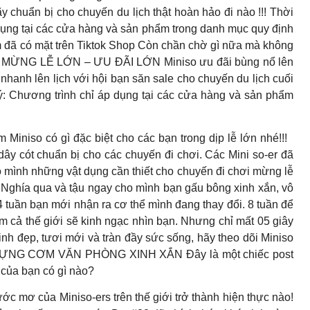
y chuẩn bị cho chuyến du lịch thật hoàn hảo đi nào !!! Thời
 dụng tại các cửa hàng và sản phẩm trong danh mục quy định
ã có mặt trên Tiktok Shop Còn chần chờ gì nữa mà không
MỪNG LỄ LỚN – ƯU ĐÃI LỚN Miniso ưu đãi bùng nổ lên
anh lên lịch với hội bạn săn sale cho chuyến du lịch cuối
 ý: Chương trình chỉ áp dụng tại các cửa hàng và sản phẩm
so có gì đặc biệt cho các bạn trong dịp lễ lớn nhé!!!
ây cót chuẩn bị cho các chuyến đi chơi. Các Mini so-er đã
 mình những vật dụng cần thiết cho chuyến đi chơi mừng lễ
a qua và tậu ngay cho mình bạn gấu bông xinh xắn, vô
 tuần bạn mới nhận ra cơ thể mình đang thay đổi. 8 tuần để
iểm cả thế giới sẽ kinh ngạc nhìn bạn. Nhưng chỉ mất 05 giây
h đẹp, tươi mới và tràn đầy sức sống, hãy theo dõi Miniso
NG CƠM VĂN PHÒNG XINH XẮN Đây là một chiếc post
của bạn có gì nào?
của Miniso-ers trên thế giới trở thành hiện thực nào!