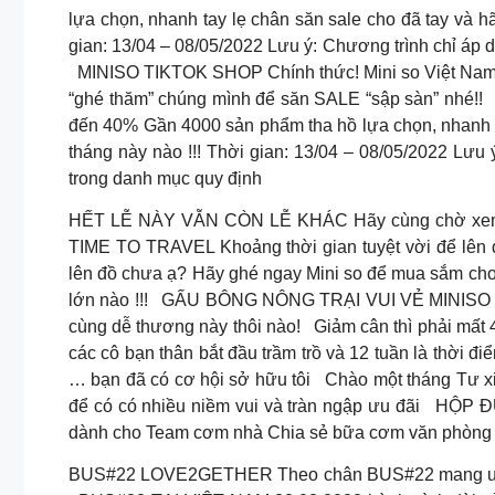
lựa chọn, nhanh tay lẹ chân săn sale cho đã tay và hã
gian: 13/04 – 08/05/2022 Lưu ý: Chương trình chỉ áp
MINISO TIKTOK SHOP Chính thức! Mini so Việt Nam đ
“ghé thăm” chúng mình để săn SALE “sập sàn” nhé!!
đến 40% Gần 4000 sản phẩm tha hồ lựa chọn, nhanh nh
tháng này nào !!! Thời gian: 13/04 – 08/05/2022 Lưu
trong danh mục quy định
HẾT LỄ NÀY VẪN CÒN LỄ KHÁC Hãy cùng chờ xem Mini
TIME TO TRAVEL Khoảng thời gian tuyệt vời để lên d
lên đồ chưa ạ? Hãy ghé ngay Mini so để mua sắm cho
lớn nào !!!
GẤU BÔNG NÔNG TRẠI VUI VẺ MINISO Nghí
cùng dễ thương này thôi nào!
Giảm cân thì phải mất 4
các cô bạn thân bắt đầu trầm trồ và 12 tuần là thời đ
… bạn đã có cơ hội sở hữu tôi
Chào một tháng Tư xin
để có có nhiều niềm vui và tràn ngập ưu đãi
HỘP ĐỰ
dành cho Team cơm nhà Chia sẻ bữa cơm văn phòng 
BUS#22 LOVE2GETHER Theo chân BUS#22 mang ước mơ 