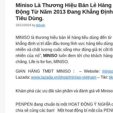
Miniso Là Thương Hiệu Bán Lẻ Hàng 
Động Từ Năm 2013 Đang Khẳng Định 
Tiêu Dùng.
16/12/2024
by
tpbvsk
MINISO là thương hiệu bán lẻ hàng tiêu dùng đến từ
khẳng định vị trí dẫn đầu trong lĩnh vực hàng tiêu dùng
nhiên và chất lượng cuộc sống như đúng giá trị cốt 
nhiên của nó”,
MINISO
luôn đem tới cho khách hàng 
chăng. Life is for fun, MINISO.
GIAN HÀNG TMĐT MINISO : – Website:
minis
Lazada:
www.lazada.vn/shop/miniso-vietnam
– Tiki:
ti
Khám phá các ưu đãi sản phẩm và đánh giá về Miniso
PENPEN đang chuẩn bị một HOẠT ĐỘNG Ý NGHĨA cho t
chia sẻ cùng các bạn!
Một hoạt động bí mật của PENP