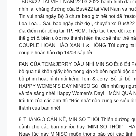
BUS#22 TẠI VIỆT NAM 22.03.2022 hành trình dài củ
nhìn lại chặng đường của Bus#22 tại Việt Nam và hư
Tin vui nhất ngày Bộ 3 chưa bao giờ hết hot đã “resto
Loa Loa… Sau bao ngày chờ đợi, chuyến xe Bus#22 đ
địa điểm nổi tiếng tại TP. HCM. Tiếp tục theo dõi x
thế giới & biến ước mơ thành hiện thực sẽ như thế n
COUPLE HOÀN HẢO XANH & HỒNG Túi đựng tai ng
couple hoàn hảo dịp 14/03 sắp tới.
FAN CỦA TOM&JERRY ĐÂU NHỈ MINISO Ét ô Ét! Fan 
bỏ qua túi khăn giấy bên trong xịn xò bên ngoài độc đ
bộ phim hoạt hình nổi tiếng Tom & Jerry. Bỏ túi bộ
HAPPY WOMEN’S DAY MINISO Gửi đến những người ph
và tỏa sáng nhé! Happy Women’s Day!
MÓN QUÀ NÀ
trái tim của các anh thì ”Nóc nhà” nào cũng sẽ siêu l
thành của bạn nhé!
8 THÁNG 3 CẬN KỀ, MINISO THÔI Thiên đường quà t
dành cho các bạn nữ rồi, hãy ”MINI SO THÔI!”
HAP
Ngay lúc này MINISO muốn thông báo với các tình 