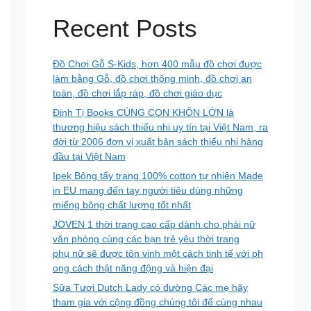
Recent Posts
Đồ Chơi Gỗ S-Kids, hơn 400 mẫu đồ chơi được
làm bằng Gỗ, đồ chơi thông minh, đồ chơi an
toàn, đồ chơi lắp ráp, đồ chơi giáo dục
Đinh Tị Books CÙNG CON KHÔN LỚN là
thương hiệu sách thiếu nhi uy tín tại Việt Nam, ra
đời từ 2006 đơn vị xuất bản sách thiếu nhi hàng
đầu tại Việt Nam
Ipek Bông tẩy trang 100% cotton tự nhiên Made
in EU mang đến tay người tiêu dùng những
miếng bông chất lượng tốt nhất
JOVEN 1 thời trang cao cấp dành cho phái nữ
văn phòng cùng các bạn trẻ yêu thời trang
phụ nữ sẽ được tôn vinh một cách tinh tế với ph
ong cách thật năng động và hiện đại
Sữa Tươi Dutch Lady có đường Các mẹ hãy
tham gia với cộng đồng chúng tôi để cùng nhau