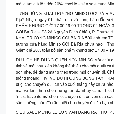
mãi giảm giá lên đến 20%, chơi lễ – săn sale cùng Mini
TƯNG BỪNG KHAI TRƯƠNG MINISO GO! BÀ RỊA Ai sẽ 
Rịa? Nhận ngay 01 phần quà vô cùng hấp dẫn v
PHẨM KHUNG GIỜ 17:00-19:00 TRONG 02 NGÀY 30.0
GO! Bà Rịa – Số 2A Nguyễn Đình Chiểu, P. Phước Hi
KHAI TRƯƠNG MINISO GO! BÀ RỊA 500 anh em TP. Bà
trương cửa hàng Miniso GO! Bà Rịa chưa nào!!! Thờ
Giảm giá 20% toàn bộ sản phẩm khung giờ 17:00 – 19:
DU LỊCH HÈ ĐỪNG QUÊN NÓN MINISO Một chút dịu dà
tính và một phụ kiện không thể thiếu cho một outfit cá 
gọn nhẹ, dễ dàng mang theo trong mỗi chuyến đi. Ch
thông thoáng.
|VI VU DU HÍ CÙNG BÔNG TẨY TRANG
bị gì cho chuyến du lịch vào cuối tháng này chưa nào
mại và lành tính cho những làn da nhạy cảm. Thiết 
“must-have items” cho một chuyến đi trọn vẹn của cá
sắm những món đồ cần thiết cho chuyến đi của bạn n
SIÊU SALE MỮNG LỄ LỚN VẪN ĐANG RẤT HOT 4000 sả