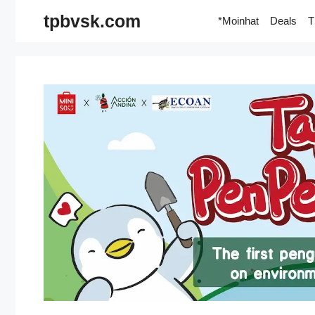
Skip
tpbvsk.com
*Moinhat
Deals
T
to
content