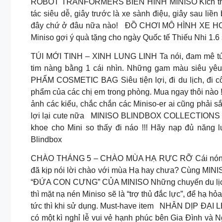
ROBOT TRANFORMERS BIẾN HÌNH MINISO Kích thích sự
tác siêu dễ, giây trước là xe sành điệu, giây sau liền
đây chứ ở đâu nữa nào!
ĐỒ CHƠI MÔ HÌNH XE HƠI Th
Miniso gợi ý quà tặng cho ngày Quốc tế Thiếu Nhi 1.6
TÚI MỚI TINH – XINH LUNG LINH Ta nói, đam mê túi 
tim nàng bằng 1 cái nhìn. Những gam màu siêu y
PHẨM COSMETIC BAG Siêu tiện lợi, đi du lịch, đi cô
phẩm của các chị em trong phòng. Mua ngay thôi nào !
ảnh các kiểu, chắc chắn các Miniso-er ai cũng phải 
lợi lại cute nữa
MINISO BLINDBOX COLLECTIONS Các 
khoe cho Mini so thấy đi náo !!! Hãy nạp đủ năng 
Blindbox
CHÀO THÁNG 5 – CHÀO MÙA HẠ RỰC RỠ Cái nóng, cá
đã kịp nói lời chào với mùa Hạ hay chưa? Cùng MIN
“ĐỨA CON CƯNG” CỦA MINISO Những chuyến du lịch ph
thì mặt nạ nén Miniso sẽ là “trợ thủ đắc lực”, để hạ 
tức thì khi sử dụng. Must-have item
NHÂN DỊP ĐẠI LỄ 
có một kì nghỉ lễ vui vẻ hạnh phúc bên Gia Đình và