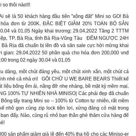
 so thôi nào!!!
là 50 khách hàng đầu tiên ”xông đất” Mini so GO! Bà
ới hóa đơn từ 200K. ĐẶC BIỆT GIẢM 20% TOÀN BỘ SẢN
4 và 01.05 Ngày khai trương: 29.04.2022 Tầng 2 TTTM
ệp, TP. Bà Rịa, tỉnh Bà Rịa-Vũng Tàu
ĐẾM NGƯỢC 24H
 Rịa đã chuẩn bị lên đồ và săn sale cực hời mừng khai
i gian: 29.04.2022 50 phần quà cho hóa đơn 200,000 vnđ
00 trong 02 ngày 30.04 và 01.05
ng, môt chút đáng yêu, một chút xinh xắn, một chút cá
tính nhé cả nhà ơi!
GỐI CHỮ U WE BARE BEARS Thiết kế
ất liệu bông êm ái, nâng đỡ nhẹ nhàng, bề mặt kỳ mềm mại,
 100% TỰ NHIÊN NHÀ MINISO| Các phái đẹp đã chuẩn
 Bông tẩy trang Mini so – 100% từ Cotton tự nhiên, rất mềm
kế nhỏ gọn cùng zip lock tiện lợi, xứng đáng có mặt trong
c bạn đấy. Nào, cùng rủ nhỏ bạn thân ghé thăm cửa hàng để
hé!
n phẩm giảm giá lê đến 40% tha hồ cho các Miniso-er