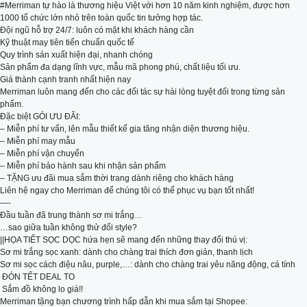
#Merriman tự hào là thương hiệu Việt với hơn 10 năm kinh nghiệm, được hơn
1000 tổ chức lớn nhỏ trên toàn quốc tin tưởng hợp tác.
Đội ngũ hỗ trợ 24/7: luôn có mặt khi khách hàng cần
Kỹ thuật may tiên tiến chuẩn quốc tế
Quy trình sản xuất hiện đại, nhanh chóng
Sản phẩm đa dạng lĩnh vực, mẫu mã phong phú, chất liệu tối ưu.
Giá thành cạnh tranh nhất hiện nay
Merriman luôn mang đến cho các đối tác sự hài lòng tuyệt đối trong từng sản
phẩm.
Đặc biệt GÓI ƯU ĐÃI:
– Miễn phí tư vấn, lên mẫu thiết kế gia tăng nhận diện thương hiệu.
– Miễn phí may mẫu
– Miễn phí vận chuyển
– Miễn phí bảo hành sau khi nhận sản phẩm
– TẶNG ưu đãi mua sắm thời trang dành riêng cho khách hàng
Liên hệ ngay cho Merriman để chúng tôi có thể phục vụ bạn tốt nhất!
—-
Đầu tuần đã trung thành sơ mi trắng…
…sao giữa tuần không thử đổi style?
||HỌA TIẾT SỌC DỌC hứa hẹn sẽ mang đến những thay đổi thú vị:
Sơ mi trắng sọc xanh: dành cho chàng trai thích đơn giản, thanh lịch
Sơ mi sọc cách điệu nâu, purple,…: dành cho chàng trai yêu năng động, cá tính
️ ĐÓN TẾT DEAL TO
️ Sắm đồ không lo giá!!
Merriman tặng bạn chương trình hấp dẫn khi mua sắm tại Shopee: