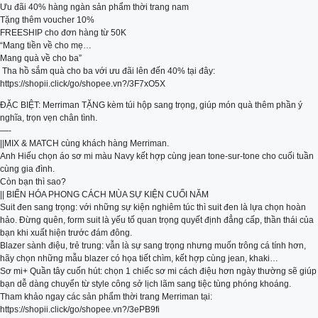
Ưu đãi 40% hàng ngàn sản phẩm thời trang nam
Tặng thêm voucher 10%
FREESHIP cho đơn hàng từ 50K
“Mang tiền về cho mẹ…
Mang quà về cho ba”
️ Tha hồ sắm quà cho ba với ưu đãi lên đến 40% tại đây:
https://shopii.click/go/shopee.vn?/3F7xO5X
ĐẶC BIỆT: Merriman TẶNG kèm túi hộp sang trọng, giúp món quà thêm phần ý
nghĩa, trọn vẹn chân tình.
—-
||MIX & MATCH cùng khách hàng Merriman.
Anh Hiếu chọn áo sơ mi màu Navy kết hợp cùng jean tone-sur-tone cho cuối tuần
cùng gia đình.
Còn bạn thì sao?
|| BIẾN HÓA PHONG CÁCH MÙA SỰ KIỆN CUỐI NĂM
Suit đen sang trọng: với những sự kiện nghiêm túc thì suit đen là lựa chọn hoàn
hảo. Đừng quên, form suit là yếu tố quan trọng quyết định đẳng cấp, thần thái của
bạn khi xuất hiện trước đám đông.
Blazer sành điệu, trẻ trung: vẫn là sự sang trọng nhưng muốn trông cá tính hơn,
hãy chọn những mẫu blazer có họa tiết chìm, kết hợp cùng jean, khaki…
Sơ mi+ Quần tây cuốn hút: chọn 1 chiếc sơ mi cách điệu hơn ngày thường sẽ giúp
bạn dễ dàng chuyển từ style công sở lịch lãm sang tiệc tùng phóng khoáng.
Tham khảo ngay các sản phẩm thời trang Merriman tại:
https://shopii.click/go/shopee.vn?/3ePB9fi