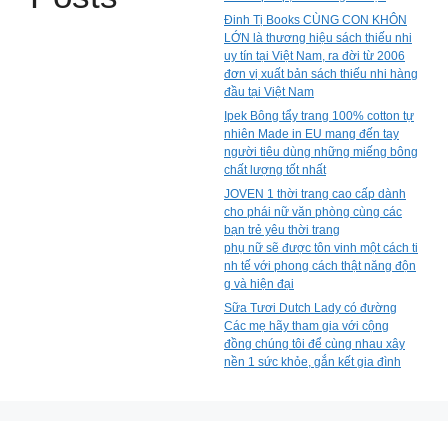
Đinh Tị Books CÙNG CON KHÔN
LỚN là thương hiệu sách thiếu nhi
uy tín tại Việt Nam, ra đời từ 2006
đơn vị xuất bản sách thiếu nhi hàng
đầu tại Việt Nam
Ipek Bông tẩy trang 100% cotton tự
nhiên Made in EU mang đến tay
người tiêu dùng những miếng bông
chất lượng tốt nhất
JOVEN 1 thời trang cao cấp dành
cho phái nữ văn phòng cùng các
bạn trẻ yêu thời trang
phụ nữ sẽ được tôn vinh một cách ti
nh tế với phong cách thật năng độn
g và hiện đại
Sữa Tươi Dutch Lady có đường
Các mẹ hãy tham gia với cộng
đồng chúng tôi để cùng nhau xây
nền 1 sức khỏe, gắn kết gia đình