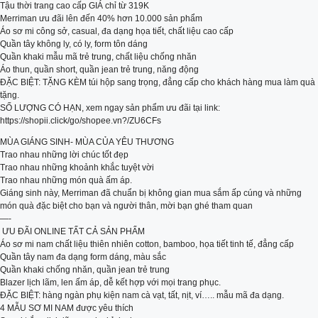
Tậu thời trang cao cấp GIÁ chỉ từ 319K
Merriman ưu đãi lên đến 40% hơn 10.000 sản phẩm
Áo sơ mi công sở, casual, đa dạng họa tiết, chất liệu cao cấp
Quần tây không ly, có ly, form tôn dáng
Quần khaki mẫu mã trẻ trung, chất liệu chống nhăn
Áo thun, quần short, quần jean trẻ trung, năng động
ĐẶC BIỆT: TẶNG KÈM túi hộp sang trọng, đẳng cấp cho khách hàng mua làm quà
tặng.
SỐ LƯỢNG CÓ HẠN, xem ngay sản phẩm ưu đãi tại link:
https://shopii.click/go/shopee.vn?/ZU6CFs
MÙA GIÁNG SINH- MÙA CỦA YÊU THƯƠNG
Trao nhau những lời chúc tốt đẹp
Trao nhau những khoảnh khắc tuyệt vời
Trao nhau những món quà ấm áp.
Giáng sinh này, Merriman đã chuẩn bị không gian mua sắm ấp cúng và những
món quà đặc biệt cho bạn và người thân, mời bạn ghé tham quan
—-
️ ƯU ĐÃI ONLINE TẤT CẢ SẢN PHẨM
Áo sơ mi nam chất liệu thiên nhiên cotton, bamboo, họa tiết tinh tế, đẳng cấp
Quần tây nam đa dạng form dáng, màu sắc
Quần khaki chống nhăn, quần jean trẻ trung
Blazer lịch lãm, len ấm áp, dễ kết hợp với mọi trang phục.
ĐẶC BIỆT: hàng ngàn phụ kiện nam cà vạt, tất, nịt, ví….. mẫu mã đa dạng.
4 MẪU SƠ MI NAM được yêu thích