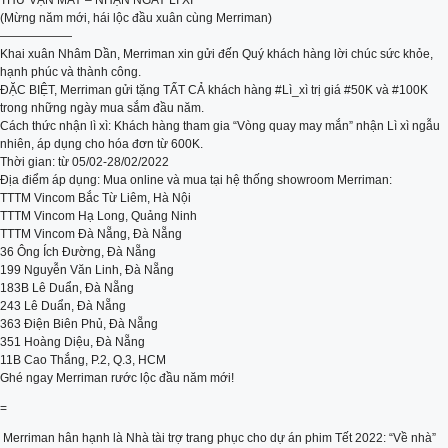
THỬ VẬN MAY – NHẬN NGAY LÌ XÌ
(Mừng năm mới, hái lộc đầu xuân cùng Merriman)
——————
Khai xuân Nhâm Dần, Merriman xin gửi đến Quý khách hàng lời chúc sức khỏe,
hạnh phúc và thành công.
ĐẶC BIỆT, Merriman gửi tặng TẤT CẢ khách hàng #Lì_xì trị giá #50K và #100K
trong những ngày mua sắm đầu năm.
Cách thức nhận lì xì: Khách hàng tham gia “Vòng quay may mắn” nhận Lì xì ngẫu
nhiên, áp dụng cho hóa đơn từ 600K.
Thời gian: từ 05/02-28/02/2022
Địa điểm áp dụng: Mua online và mua tại hệ thống showroom Merriman:
TTTM Vincom Bắc Từ Liêm, Hà Nội
TTTM Vincom Hạ Long, Quảng Ninh
TTTM Vincom Đà Nẵng, Đà Nẵng
36 Ông Ích Đường, Đà Nẵng
199 Nguyễn Văn Linh, Đà Nẵng
183B Lê Duẩn, Đà Nẵng
243 Lê Duẩn, Đà Nẵng
363 Điện Biên Phủ, Đà Nẵng
351 Hoàng Diệu, Đà Nẵng
11B Cao Thắng, P.2, Q.3, HCM
Ghé ngay Merriman rước lộc đầu năm mới!
=
️ Merriman hân hạnh là Nhà tài trợ trang phục cho dự án phim Tết 2022: “Về nhà”