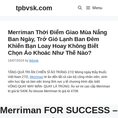
Skip
tpbvsk.com
to
Menu
content
Merriman Thời Điểm Giao Mùa Nắng
Ban Ngày, Trở Gió Lạnh Ban Đêm
Khiến Bạn Loay Hoay Không Biết
Chọn Áo Khoác Như Thế Nào?
16/07/2024
by
tpbvsk
TẶNG QUÀ TRI ÂN CHIẾN SĨ ÁO TRẮNG 27/2 Mừng ngày thầy thuốc
Việt Nam 27/2,
Merriman
tri ân đến tất cả cán bộ công nhân viên, sinh
viên học tập và làm việc trong lĩnh vực y tế chương trình đặc biệt: ️
VÒNG QUAY MAY MẮN- QUAY LÀ TRÚNG: Áo sơ mi cao cấp Merriman
trị giá từ 540K Áo blouse Merriman trị giá từ 470K
Merriman FOR SUCCESS –