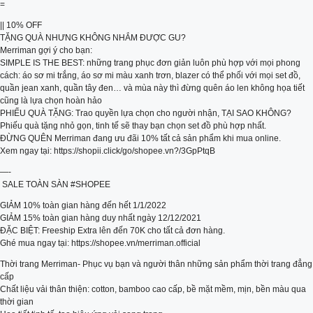
=
|| 10% OFF
TẶNG QUÀ NHƯNG KHÔNG NHẮM ĐƯỢC GU?
Merriman gợi ý cho bạn:
SIMPLE IS THE BEST: những trang phục đơn giản luôn phù hợp với mọi phong
cách: áo sơ mi trắng, áo sơ mi màu xanh trơn, blazer có thể phối với mọi set đồ,
quần jean xanh, quần tây đen… và mùa này thì đừng quên áo len không họa tiết
cũng là lựa chọn hoàn hảo
PHIẾU QUÀ TẶNG: Trao quyền lựa chọn cho người nhận, TẠI SAO KHÔNG?
Phiếu quà tặng nhỏ gọn, tinh tế sẽ thay bạn chọn set đồ phù hợp nhất.
ĐỪNG QUÊN Merriman đang ưu đãi 10% tất cả sản phẩm khi mua online.
Xem ngay tại: https://shopii.click/go/shopee.vn?/3GpPtqB
—-
️ SALE TOÀN SÀN #SHOPEE
GIẢM 10% toàn gian hàng đến hết 1/1/2022
GIẢM 15% toàn gian hàng duy nhất ngày 12/12/2021
ĐẶC BIỆT: Freeship Extra lên đến 70K cho tất cả đơn hàng.
Ghé mua ngay tại: https://shopee.vn/merriman.official
Thời trang Merriman- Phục vụ bạn và người thân những sản phẩm thời trang đẳng
cấp
Chất liệu vải thân thiện: cotton, bamboo cao cấp, bề mặt mềm, mịn, bền màu qua
thời gian