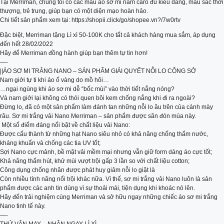
Tại Merriman, chúng tôi có các mẫu áo sơ mi nam caro đủ kiểu dáng, màu sắc thời
thượng, trẻ trung, giúp bạn có một diện mạo hoàn hảo.
Chi tiết sản phẩm xem tại: https://shopii.click/go/shopee.vn?/7w0rtv
Đặc biệt, Merriman tặng Lì xì 50-100K cho tất cả khách hàng mua sắm, áp dụng
đến hết 28/02/2022
Hãy để Merriman đồng hành giúp bạn thêm tự tin hơn!
—-
||ÁO SƠ MI TRẮNG NANO – SẢN PHẨM GIẢI QUYẾT NỖI LO CÔNG SỞ
Nam giới tự ti khi áo ố vàng do mồ hôi…
…ngại ngùng khi áo sơ mi dễ “bốc mùi” vào thời tiết nắng nóng?
Và nam giới lại không có thói quen bôi kem chống nắng khi đi ra ngoài?
Đừng lo, đã có một sản phẩm làm đánh tan những nỗi lo âu trên của cánh mày
râu. Sơ mi trắng vải Nano Merriman – sản phẩm được săn đón mùa này.
️ Một số điểm đáng nổi bật về chất liệu vải Nano:
Được cấu thành từ những hạt Nano siêu nhỏ có khả năng chống thấm nước,
kháng khuẩn và chống các tia UV tốt;
Sợi Nano cực mảnh, bề mặt vải mềm mại nhưng vẫn giữ form dáng áo cực tốt;
Khả năng thấm hút, khử mùi vượt trội gấp 3 lần so với chất liệu cotton;
Công dụng chống nhăn được phát huy giảm nỗi lo giặt là
Còn nhiều tính năng nổi trội khác nữa. Vì thế, sơ mi trắng vải Nano luôn là sản
phẩm được các anh tin dùng vì sự thoải mái, tiện dụng khi khoác nó lên.
Hãy đến trải nghiệm cùng Merriman và sở hữu ngay những chiếc áo sơ mi trắng
Nano tinh tế này.
—-