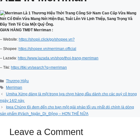
GIAN HÀNG TMĐT Merriman :
– Website:
https://shopii.click/go/shopee.vn?
– Shopee:
https://shopee.vn/merriman.official
– Lazada:
https://www.lazada.vn/shop/thoi-trang-merriman
– Tiki:
https://tiki.vn/search?q=merriman
Categories
Thương Hiệu
Tags
Merriman
Umiha Xứng đáng là một trong lựa chọn hàng đầu dành cho các quý cô trong
ngày 14/2 này.
Igea Chúng tôi đem đến cho bạn một giải pháp tối ưu nhất đó chính là dòng
sản phẩm #Vách_Ngăn_Di_Động – HƠN THẾ NỮA
Leave a Comment