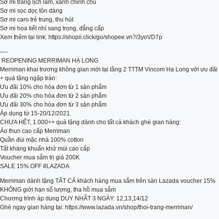
Sơ mi trắng lịch lãm, xanh chỉnh chu
Sơ mi sọc dọc tôn dáng
Sơ mi caro trẻ trung, thu hút
Sơ mi họa tiết nhí sang trọng, đẳng cấp
Xem thêm tại link: https://shopii.click/go/shopee.vn?/3yoVD7p
—-
️ REOPENING MERRIMAN HẠ LONG
Merriman khai trương không gian mới tại tầng 2 TTTM Vincom Hạ Long với ưu đãi
+ quà tặng ngập tràn:
Ưu đãi 10% cho hóa đơn từ 1 sản phẩm
Ưu đãi 20% cho hóa đơn từ 2 sản phẩm
Ưu đãi 30% cho hóa đơn từ 3 sản phẩm
Áp dụng từ 15-20/12/2021.
CHƯA HẾT, 1.000++ quà tặng dành cho tất cả khách ghé gian hàng:
Áo thun cao cấp Merriman
Quần đùi mặc nhà 100% cotton
Tất kháng khuẩn khử mùi cao cấp
Voucher mua sắm trị giá 200K
SALE 15% OFF #LAZADA
Merriman dành tặng TẤT CẢ khách hàng mua sắm trên sàn Lazada voucher 15%
KHÔNG giới hạn số lượng, tha hồ mua sắm
Chương trình áp dụng DUY NHẤT 3 NGÀY: 12,13,14/12
Ghé ngay gian hàng tại: https://www.lazada.vn/shop/thoi-trang-merriman/