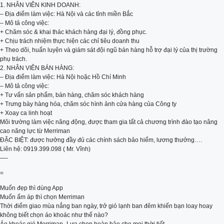
1. NHÂN VIÊN KINH DOANH:
– Địa điểm làm việc: Hà Nội và các tỉnh miền Bắc
– Mô tả công việc:
+ Chăm sóc & khai thác khách hàng đại lý, đồng phục.
+ Chịu trách nhiệm thực hiện các chỉ tiêu doanh thu
+ Theo dõi, huấn luyện và giám sát đội ngũ bán hàng hỗ trợ đại lý của thị trường
phụ trách.
2. NHÂN VIÊN BÁN HÀNG:
– Địa điểm làm việc: Hà Nội hoặc Hồ Chí Minh
– Mô tả công việc:
+ Tư vấn sản phẩm, bán hàng, chăm sóc khách hàng
+ Trưng bày hàng hóa, chăm sóc hình ảnh cửa hàng của Công ty
+ Xoay ca linh hoạt
Môi trường làm việc năng động, được tham gia tất cả chương trình đào tạo nâng
cao năng lực từ Merriman
ĐẶC BIỆT: được hưởng đầy đủ các chính sách bảo hiểm, lương thưởng….
Liên hệ: 0919.399.098 ( Mr. Vĩnh)
—-
=
Muốn đẹp thì dùng App
Muốn ấm áp thì chọn Merriman
Thời điểm giao mùa nắng ban ngày, trở gió lạnh ban đêm khiến bạn loay hoay
không biết chọn áo khoác như thế nào?