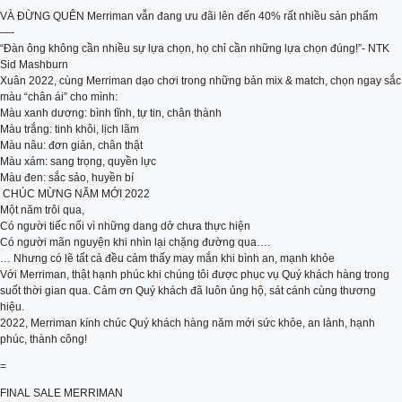
VÀ ĐỪNG QUÊN Merriman vẫn đang ưu đãi lên đến 40% rất nhiều sản phẩm
—-
“Đàn ông không cần nhiều sự lựa chọn, họ chỉ cần những lựa chọn đúng!”- NTK
Sid Mashburn
Xuân 2022, cùng Merriman dạo chơi trong những bản mix & match, chọn ngay sắc
màu “chân ái” cho mình:
Màu xanh dương: bình tĩnh, tự tin, chân thành
Màu trắng: tinh khôi, lịch lãm
Màu nâu: đơn giản, chân thật
Màu xám: sang trọng, quyền lực
Màu đen: sắc sảo, huyền bí
️ CHÚC MỪNG NĂM MỚI 2022
Một năm trôi qua,
Có người tiếc nối vì những dang dở chưa thực hiện
Có người mãn nguyện khi nhìn lại chặng đường qua….
… Nhưng có lẽ tất cả đều cảm thấy may mắn khi bình an, mạnh khỏe
Với Merriman, thật hạnh phúc khi chúng tôi được phục vụ Quý khách hàng trong
suốt thời gian qua. Cảm ơn Quý khách đã luôn ủng hộ, sát cánh cùng thương
hiệu.
2022, Merriman kính chúc Quý khách hàng năm mới sức khỏe, an lành, hạnh
phúc, thành công!
=
FINAL SALE MERRIMAN