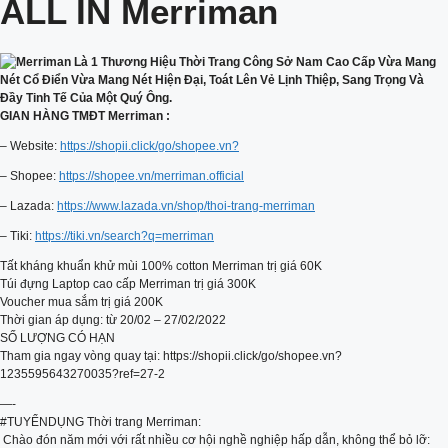
ALL IN Merriman
GIAN HÀNG TMĐT Merriman :
– Website:
https://shopii.click/go/shopee.vn?
– Shopee:
https://shopee.vn/merriman.official
– Lazada:
https://www.lazada.vn/shop/thoi-trang-merriman
– Tiki:
https://tiki.vn/search?q=merriman
Tất kháng khuẩn khử mùi 100% cotton Merriman trị giá 60K
Túi đựng Laptop cao cấp Merriman trị giá 300K
Voucher mua sắm trị giá 200K
Thời gian áp dụng: từ 20/02 – 27/02/2022
SỐ LƯỢNG CÓ HẠN
Tham gia ngay vòng quay tại: https://shopii.click/go/shopee.vn?
1235595643270035?ref=27-2
—-
#TUYỂNDỤNG Thời trang Merriman:
️ Chào đón năm mới với rất nhiều cơ hội nghề nghiệp hấp dẫn, không thể bỏ lỡ: