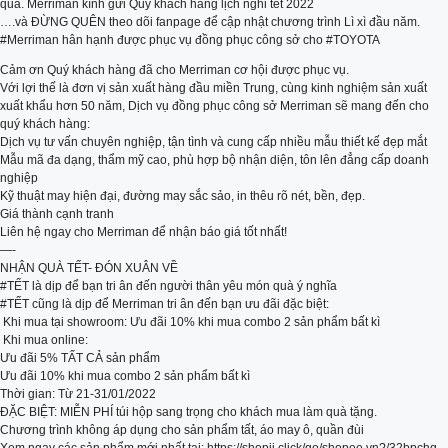
qua. Merriman kính gửi Quý khách hàng lịch nghỉ tết 2022
….và ĐỪNG QUÊN theo dõi fanpage để cập nhật chương trình Lì xì đầu năm.
#Merriman hân hạnh được phục vụ đồng phục công sở cho #TOYOTA
Cảm ơn Quý khách hàng đã cho Merriman cơ hội được phục vụ.
Với lợi thế là đơn vị sản xuất hàng đầu miền Trung, cùng kinh nghiệm sản xuất
xuất khẩu hơn 50 năm, Dịch vụ đồng phục công sở Merriman sẽ mang đến cho
quý khách hàng:
Dịch vụ tư vấn chuyên nghiệp, tận tình và cung cấp nhiều mẫu thiết kế đẹp mắt
Mẫu mã đa dạng, thẩm mỹ cao, phù hợp bộ nhận diện, tôn lên đẳng cấp doanh
nghiệp
Kỹ thuật may hiện đại, đường may sắc sảo, in thêu rõ nét, bền, đẹp.
Giá thành cạnh tranh
Liên hệ ngay cho Merriman để nhận báo giá tốt nhất!
—-
NHẬN QUÀ TẾT- ĐÓN XUÂN VỀ
#TẾT là dịp để bạn tri ân đến người thân yêu món quà ý nghĩa
#TẾT cũng là dịp để Merriman tri ân đến bạn ưu đãi đặc biệt:
️ Khi mua tại showroom: Ưu đãi 10% khi mua combo 2 sản phẩm bất kì
️ Khi mua online:
Ưu đãi 5% TẤT CẢ sản phẩm
Ưu đãi 10% khi mua combo 2 sản phẩm bất kì
Thời gian: Từ 21-31/01/2022
ĐẶC BIỆT: MIỄN PHÍ túi hộp sang trọng cho khách mua làm quà tặng.
Chương trình không áp dụng cho sản phẩm tất, áo may ô, quần đùi