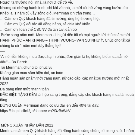
Người ta thường nói, nhà, là nơi đi để trở về.
Nhưng có những hành trình, chỉ khi về nhà, ta mới có thể vững vàng bước tiếp.
Khép lại 1 năm cũ đầy sóng gió, Merriman xin trân trọng…
… Cảm ơn Quý khách hàng đã tin tưởng, ủng hộ thương hiệu
… Cảm ơn Quý đối tác đã đồng hành, sẻ chia khó khăn
… Cảm ơn Toàn thể CBCNV đã tận tuỵ, gắn bó
️ Bước sang năm mới, Merriman kính gửi đến tất cả mọi người lời chúc năm mới
HẠNH PHÚC – AN KHANG – THỊNH VƯỢNG- VẠN SỰ NHƯ Ý. Chúc cho tất cả
chúng ta có 1 năm mới đầy thắng lợi!
—-
“Ai nói tiền không mua được hạnh phúc, đơn giản là họ không biết mua sắm ở
đâu” – Bo Derek
Tại Merriman, chúng tôi phục vụ:
Không gian mua sắm hiện đại, an toàn
Hàng ngàn sản phẩm thời trang nam, nữ cao cấp, cập nhật xu hướng mới nhất
2022.
Đa dạng hình thức thanh toán
ĐẶC BIỆT: TẶNG KÈM túi hộp sang trọng, đẳng cấp cho khách hàng mua làm quà
tặng.
ĐỪNG QUÊN Merriman đang có ưu đãi lên đến 40% tại đây:
https://shopii.click/go/shopee.vn?/3zBxWcV
—-
️ MỪNG XUÂN NHÂM DẦN 2022
Merriman cảm ơn Quý khách hàng đã đồng hành cùng chúng tôi trong suốt 1 năm