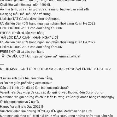
Áo khoác gió Merriman- Lựa chọn hoàn hảo cho mọi thời tiết
Chất liệu vải mềm mại, giữ nhiệt tốt;
Áo nhẹ tênh, vừa chắn gió, vừa che nắng, bảo vệ bạn suốt 24h
Đa dạng mẫu mã, màu sắc trẻ trung
Lì xì cho TẤT CẢ các đơn hàng từ Shopee
Ưu đãi lên đến 40% hàng ngàn sản phẩm thời trang Xuân Hè 2022
Lì xì 50K-100K-200K cho đơn hàng từ 500K
FREESHIP tất cả các đơn hàng
️ HÁI LỘC ĐẦU XUÂN- NHẬN NGAY LÌ XÌ
Ưu đãi lên đến 40% hàng ngàn sản phẩm thời trang Xuân Hè 2022
Lì xì 50K-100K-200K cho đơn hàng từ 500K
FREESHIP tất cả các đơn hàng
TẤT CẢ ĐỀU CÓ TẠI : https://shopee.vn/merriman.official
—-
MERRIMAN – GỬI LỜI YÊU THƯƠNG CHÚC MỪNG VALENTINE’S DAY 14-2
——
“Em tìm anh giữa bầu trời chen nắng,
Ai tìm em giữa phố vắng đêm mưa?”
Câu thả thính trên đã đủ làm bạn gục ngã chưa?
Valentine’s Day – dịp để các cặp đôi gửi lời yêu thương đến đối phương.
Merriman xin gửi những lời chúc thân thương, chúc quý khách hàng có một ngày
lễ thật ngọt ngào và ý nghĩa.
Happy Valentine’s Day 2022!!!
Vui chơi Valentine nhưng ĐỪNG QUÊN ghé Merriman nhận Lì xì
Merriman gửi tặng #Lì_xì trị giá #50K và #100K trong những ngày mua sắm đầu