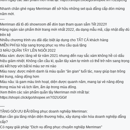
Xem ngay các sản phẩm mới nhất tại: https://shopii.click/go/shopee.vn?/32bpchg
Nhanh chân ghé ngay Merriman để sở hữu những set quà đẳng cấp đón mừng
năm mới.
—-
Merriman đã tô đỏ showroom để đón bạn tham quan sắm Tết 2022!!
Hàng ngàn sản phẩm thời trang mới nhất 2022, đa dạng mẫu mã, cập nhật đầy đủ
trên kệ
Nhiều chương trình ưu đãi đặc biệt áp dụng cho TẤT CẢ khách hàng
MIỄN PHÍ túi hộp sang trọng phục vụ nhu cầu quà tặng
3 MÀU QUẦN TÂY LÊN NGÔI 2022
Màu xám: được lăng xê từ năm 2021 nhưng đến nay sắc xám không hề có dấu
hiệu giảm nhiệt. Không cần cầu kì, quần tây xám tự mình có thể trở nên sang trọng
dù kết hợp với bất kì màu sơ mi nào
Màu navy: được mệnh danh là màu quần “ăn gian” tuổi tác, navy giúp bạn trông
trẻ trung, năng động hơn
Màu nâu: là gam màu linh hoạt, diện được quanh năm, mang lại vẻ năng động
trong mùa hè và lịch lãm, ấm áp trong mùa đông.
Xem thêm các sản phẩm quần tây Merriman mới nhất tại:
https://shopii.click/go/shopee.vn?/32UGGif
—-
TẶNG GÓI ƯU ĐÃI Đồng phục doanh nghiệp Merriman:
Bạn cần gia tăng nhận diện thương hiệu, xây dựng văn hóa doanh nghiệp đẳng
cấp?
Có ngay giải pháp “Dịch vụ đồng phục chuyên nghiệp Merriman”