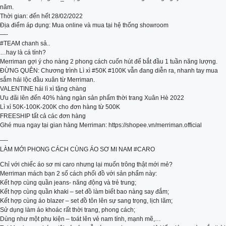
năm.
Thời gian: đến hết 28/02/2022
Địa điểm áp dụng: Mua online và mua tại hệ thống showroom
—-
#TEAM chanh sả..
…hay là cá tính?
Merriman gợi ý cho nàng 2 phong cách cuốn hút để bắt đầu 1 tuần năng lượng.
ĐỪNG QUÊN: Chương trình Lì xì #50K #100K vẫn đang diễn ra, nhanh tay mua
sắm hái lộc đầu xuân từ Merriman.
️VALENTINE hái lì xì tặng chàng
Ưu đãi lên đến 40% hàng ngàn sản phẩm thời trang Xuân Hè 2022
Lì xì 50K-100K-200K cho đơn hàng từ 500K
FREESHIP tất cả các đơn hàng
Ghé mua ngay tại gian hàng Merriman: https://shopee.vn/merriman.official
—-
LÀM MỚI PHONG CÁCH CÙNG ÁO SƠ MI NAM #CARO
Chỉ với chiếc áo sơ mi caro nhưng lại muốn trông thật mới mẻ?
Merriman mách bạn 2 số cách phối đồ với sản phẩm này:
Kết hợp cùng quần jeans- năng động và trẻ trung;
Kết hợp cùng quần khaki – set đồ làm biết bao nàng say đắm;
Kết hợp cùng áo blazer – set đồ tôn lên sự sang trọng, lịch lãm;
Sử dụng làm áo khoác rất thời trang, phong cách;
Dùng như một phụ kiện – toát lên vẻ nam tính, mạnh mẽ,…