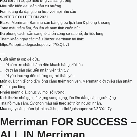
Họa tiết tinh tế, tạo hiệu ứng vải sang trọng
Màu sắc hiện đại, dẫn đầu xu hướng
Form dáng đa dạng, phù hợp với mọi nhu cầu
WINTER COLLECTION 2021
Blazer Merriman- Bản mix cân bằng giữa lịch lãm & phóng khoáng:
Tone màu trầm ấm, tôn lên vẻ nam tính cuốn hút
Đa phong cách, sẵn sàng từ chốn công sở ra phố, dự tiệc tùng.
Tham khảo ngay các mẫu Blazer Merriman tại link:
https://shopii.click/go/shopee.vn?/3xQtbv1
—-
Cuối năm là dịp để gửi…
… lời cảm ơn chân thành đến khách hàng, đối tác
… lời tri ân sâu sắc đến nhân viên tận tụy
… lời yêu thương đến những người thân yêu
Món quà tinh tế cho tấm lòng càng thêm trọn ven. Merriman giới thiệu sản phẩm
Phiếu quà tặng:
Nhiều mệnh giá, phục vụ mọi số lượng.
Kích thước nhỏ gọn, túi đựng sang trọng, tôn lên đẳng cấp người tặng.
Tha hồ mua sắm, tùy chọn mẫu mã theo sở thích người nhận.
Mua ngay sản phẩm tại: https://shopii.click/go/shopee.vn?/3DYah7y
Merriman FOR SUCCESS –
ALL IN Merriman