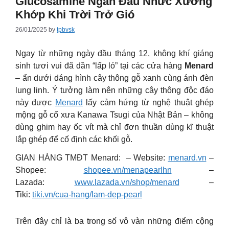
Glucosamine Ngăn Đau Nhức Xương
Khớp Khi Trời Trở Gió
26/01/2025
by
tpbvsk
Ngay từ những ngày đầu tháng 12, không khí giáng
sinh tươi vui đã dần “lấp ló” tại các cửa hàng
Menard
– ẩn dưới dáng hình cây thông gỗ xanh cùng ánh đèn
lung linh. Ý tưởng làm nên những cây thông độc đáo
này được
Menard
lấy cảm hứng từ nghệ thuật ghép
mộng gỗ cổ xưa Kanawa Tsugi của Nhật Bản – không
dùng ghim hay ốc vít mà chỉ đơn thuần dùng kĩ thuật
lắp ghép để cố định các khối gỗ.
GIAN HÀNG TMĐT Menard: – Website:
menard.vn
–
Shopee:
shopee.vn/menapearlhn
–
Lazada:
www.lazada.vn/shop/menard
–
Tiki:
tiki.vn/cua-hang/lam-dep-pearl
Trên đây chỉ là ba trong số vô vàn những điểm cộng