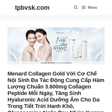
Skip
tpbvsk.com
to
Menu
content
Menard Collagen Gold Với Cơ Chế
Nội Sinh Đa Tác Động Cung Cấp Hàm
Lượng Chuẩn 3.600mg Collagen
Peptide Mỗi Ngày, Tăng Sinh
Hyaluronic Acid Dưỡng Ẩm Cho Da
Trong Tiết Trời Hanh Khô,