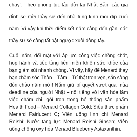
chạy”. Theo phong tục lâu đời tại Nhật Bản, các gia
đình sẽ mời thầy sư đến nhà tụng kinh mỗi dịp cuối
năm. Vì vậy khi thời điểm kết năm càng đến gần, các
thầy sư sẽ càng tất bật ngược xuôi đông tây.
Cuối năm, đối mặt với áp lực công việc chồng chất,
họp hành và tiệc tùng liên miên khiến sức khỏe của
bạn giảm sút nhanh chóng. Vì vậy, hãy để Menard thay
bạn chăm sóc Thân – Tâm – Trí thật trọn vẹn, sẵn sàng
đón chào năm mới! Nắm giữ bí quyết vượt qua mùa
deadline của người Nhật – nổi tiếng với văn hóa làm
việc chăm chỉ, gói trọn trong hệ thống sản phẩm
Health Food – Menard Collagen Gold; Siêu thực phẩm
Menard Fairlucent C; Viên uống linh chi Menard
Reishi; Nước tăng lực Menard Reishi Ginsen; Viên
uống chống oxy hóa Menard Blueberry Astaxanthin.