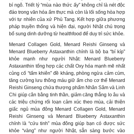
bí ngô. Triết lý “mùa nào thức ấy” không chỉ là nét độc
đáo trong văn hóa ẩm thực mà còn là lối sống hòa hợp
với tự nhiên của xứ Phù Tang. Kết hợp giữa phương
pháp truyền thống và hiện đại, người Nhật chú trọng
bổ sung dinh dưỡng từ healthfood để duy trì sức khỏe.
Menard Collagen Gold, Menard Reishi Ginseng và
Menard Blueberry Astaxanthin chính là bộ ba “bí kíp”
khỏe mạnh như người Nhật: Menard Blueberry
Astaxanthin tổng hợp các chất Oxy hóa mạnh mẽ nhất
củng cố “tấm khiên” đề kháng, phòng ngừa cảm cúm,
tăng cường lưu thông máu giữ ấm cho cơ thể Menard
Reishi Ginseng chứa thượng phẩm Nhân Sâm và Linh
Chi giúp cân bằng tinh thần, giảm căng thẳng lo âu và
các triệu chứng rối loạn cảm xúc theo mùa, cải thiện
giấc ngủ mùa đông Menard Collagen Gold, Menard
Reishi Ginseng và Menard Blueberry Astaxanthin
chính là “cứu tinh” mùa đông giúp bạn có được sức
khỏe “vàng” như người Nhật, sẵn sàng bước vào