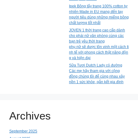
Ipek Bông tẩy trang 100% cotton tự
nhiên Made in EU mang đến tay
người tiêu dùng những miếng bông
chất lượng tốt nhất
JOVEN 1 thời trang cao cấp dành
cho phái nữ văn phòng cùng các
bạn trẻ yêu thời trang
phụ nữ sẽ được tôn vinh một cách ti
nh tế với phong cách thật năng độn
g và hiện đại
Sữa Tươi Dutch Lady có đường
Các mẹ hãy tham gia với cộng
đồng chúng tôi để cùng nhau xây
nền 1 sức khỏe, gắn kết gia đình
Archives
September 2025