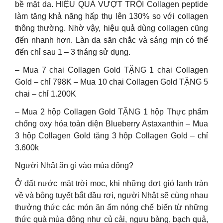
bề mặt da. HIỆU QUẢ VƯỢT TRỘI Collagen peptide
làm tăng khả năng hấp thụ lên 130% so với collagen
thông thường. Nhờ vậy, hiệu quả dùng collagen cũng
đến nhanh hơn. Làn da săn chắc và sáng mịn có thể
đến chỉ sau 1 – 3 tháng sử dụng.
– Mua 7 chai Collagen Gold TẶNG 1 chai Collagen
Gold – chỉ 798K – Mua 10 chai Collagen Gold TẶNG 5
chai – chỉ 1.200K
– Mua 2 hộp Collagen Gold TẶNG 1 hộp Thực phẩm
chống oxy hóa toàn diện Blueberry Astaxanthin – Mua
3 hộp Collagen Gold tặng 3 hộp Collagen Gold – chỉ
3.600k
Người Nhật ăn gì vào mùa đông?
Ở đất nước mặt trời mọc, khi những đợt gió lạnh tràn
về và bông tuyết bắt đầu rơi, người Nhật sẽ cùng nhau
thưởng thức các món ăn ấm nóng chế biến từ những
thức quà mùa đông như củ cải, ngưu bàng, bạch quả,