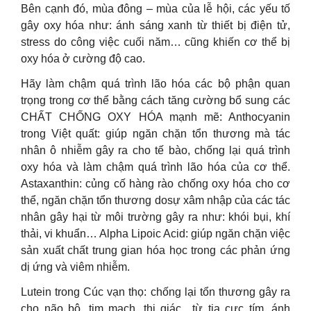
Bên cạnh đó, mùa đông – mùa của lễ hội, các yếu tố
gây oxy hóa như: ánh sáng xanh từ thiết bị điện tử,
stress do công việc cuối năm… cũng khiến cơ thể bị
oxy hóa ở cường độ cao.
Hãy làm chậm quá trình lão hóa các bộ phận quan
trọng trong cơ thể bằng cách tăng cường bổ sung các
CHẤT CHỐNG OXY HÓA mạnh mẽ: Anthocyanin
trong Việt quất: giúp ngăn chặn tổn thương mà tác
nhân ô nhiễm gây ra cho tế bào, chống lại quá trình
oxy hóa và làm chậm quá trình lão hóa của cơ thể.
Astaxanthin: củng cố hàng rào chống oxy hóa cho cơ
thể, ngăn chặn tổn thương dosự xâm nhập của các tác
nhân gây hại từ môi trường gây ra như: khói bụi, khí
thải, vi khuẩn… Alpha Lipoic Acid: giúp ngăn chặn việc
sản xuất chất trung gian hóa học trong các phản ứng
dị ứng và viêm nhiễm.
Lutein trong Cúc vạn thọ: chống lại tổn thương gây ra
cho não bộ, tim mạch, thị giác…từ tia cực tím, ánh