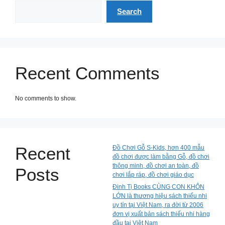
Search
Recent Comments
No comments to show.
Recent
Đồ Chơi Gỗ S-Kids, hơn 400 mẫu
đồ chơi được làm bằng Gỗ, đồ chơi
thông minh, đồ chơi an toàn, đồ
Posts
chơi lắp ráp, đồ chơi giáo dục
Đinh Tị Books CÙNG CON KHÔN
LỚN là thương hiệu sách thiếu nhi
uy tín tại Việt Nam, ra đời từ 2006
đơn vị xuất bản sách thiếu nhi hàng
đầu tại Việt Nam