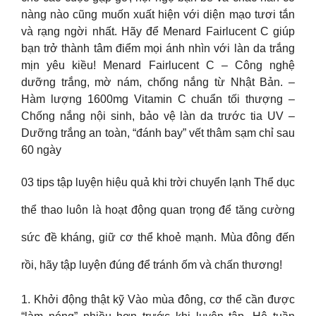
nàng nào cũng muốn xuất hiện với diện mạo tươi tắn
và rạng ngời nhất. Hãy để Menard Fairlucent C giúp
bạn trở thành tâm điểm mọi ánh nhìn với làn da trắng
mịn yêu kiều! Menard Fairlucent C – Công nghệ
dưỡng trắng, mờ nám, chống nắng từ Nhật Bản. –
Hàm lượng 1600mg Vitamin C chuẩn tối thượng –
Chống nắng nội sinh, bảo vệ làn da trước tia UV –
Dưỡng trắng an toàn, “đánh bay” vết thâm sạm chỉ sau
60 ngày
03 tips tập luyện hiệu quả khi trời chuyển lạnh Thể dục
thể thao luôn là hoạt động quan trọng để tăng cường
sức đề kháng, giữ cơ thể khoẻ mạnh. Mùa đông đến
rồi, hãy tập luyện đúng để tránh ốm và chấn thương!
1. Khởi động thật kỹ Vào mùa đông, cơ thể cần được