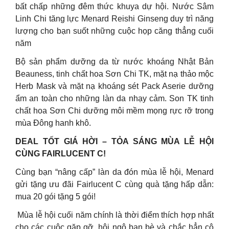
bất chấp những đêm thức khuya dự hội. Nước Sâm
Linh Chi tăng lực Menard Reishi Ginseng duy trì năng
lượng cho bạn suốt những cuộc họp căng thẳng cuối
năm
Bộ sản phẩm dưỡng da từ nước khoáng Nhật Bản
Beauness, tinh chất hoa Sơn Chi TK, mặt nạ thảo mộc
Herb Mask và mặt nạ khoáng sét Pack Aserie dưỡng
ẩm an toàn cho những làn da nhạy cảm. Son TK tinh
chất hoa Sơn Chi dưỡng môi mềm mọng rực rỡ trong
mùa Đông hanh khô.
DEAL TỐT GIÁ HỜI – TỎA SÁNG MÙA LỄ HỘI
CÙNG FAIRLUCENT C!
Cùng bạn “nâng cấp” làn da đón mùa lễ hội, Menard
gửi tặng ưu đãi Fairlucent C cùng quà tặng hấp dẫn:
mua 20 gói tặng 5 gói!
️ Mùa lễ hội cuối năm chính là thời điểm thích hợp nhất
cho các cuộc gặp gỡ, hội ngộ bạn bè và chắc hẳn cô