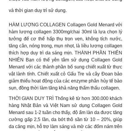
và thời gian duy trì sử dụng.
HÀM LƯỢNG COLLAGEN Collagen Gold Menard với
hàm lượng collagen 3300mg/chai 30ml là lựa chọn lý
tưởng để cơ thể hấp thụ trọn vẹn, không tích nước,
tăng cân, nóng trong, mụn nhọt, là liều lượng collagen
thích hợp duy trì da sáng mịn. THÀNH PHẦN THIÊN
NHIÊN Bạn có thể yên tâm sử dụng Collagen Gold
Menard với các thành phần bổ sung chiết xuất từ thực
vật lành tính. Chiết xuất cỏ Gấu Tre và cây Đoan bảo
giảm thiểu hoạt động của các enzyme phân hủy tế bào
sụn, đồng thời làm tăng khả năng thẩm thấu collagen.
THỜI GIAN DUY TRÌ Thống kê từ hơn 300.000 khách
hàng Nhật Bản và Việt Nam sử dụng Collagen Gold
Menard sau 1-2 tuần cho thấy, độ ẩm làn da được tăng
cường gấp 2,5 lần, da bớt thô sần từ 10 – 20%, giúp
da căng mịn, hỗ trợ làm sáng và mờ các đốm nám trên