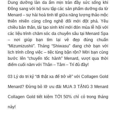
Dung dưỡng làn da ẩm mịn tràn đầy sức sống khi
Đông sang với bộ sưu tập các sản phẩm dưỡng da từ
Menard – sự hài hoà tinh tế giữa năng lượng thảo mộc
thiên nhiên cùng công nghệ đổi mới đột phá. Yêu
chiều bản thân, tái tạo sinh khí mới đón mùa lễ hội với
các liệu trình chăm sóc da chuyên sâu tại Menard Spa
– nơi giúp bạn tìm lại vẻ đẹp đúng chuẩn
“Mizumizushii”. Tháng “Shiwasu” đang chờ bạn với
lịch trình công việc – tiệc tùng bận rộn? Mời bạn cùng
bước lên “chuyến tốc hành” Menard, vượt qua thời
điểm cuối năm với Thân – Tâm – Trí đủ đầy!
03 Lý do tri kỷ “đi thật xa để trở về” với Collagen Gold
Menard? Đừng bỏ lỡ ưu đãi MUA 3 TẶNG 3 Menard
Collagen Gold tiết kiệm TỚI 50% chỉ có trong tháng
này!