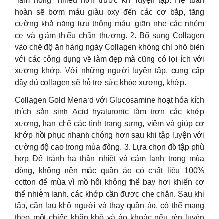
“làm nóng” nhiều hơn trước khi luyện tập. Hệ tuần
hoàn sẽ bơm máu giàu oxy đến các cơ bắp, tăng
cường khả năng lưu thông máu, giãn nhẹ các nhóm
cơ và giảm thiểu chấn thương. 2. Bổ sung Collagen
vào chế độ ăn hàng ngày Collagen không chỉ phổ biến
với các công dụng về làm đẹp mà cũng có lợi ích với
xương khớp. Với những người luyện tập, cung cấp
đầy đủ collagen sẽ hỗ trợ sức khỏe xương, khớp.
Collagen Gold Menard với Glucosamine hoạt hóa kích
thích sản sinh Acid hyaluronic làm trơn các khớp
xương, hạn chế các tình trạng sưng, viêm và giúp cơ
khớp hồi phục nhanh chóng hơn sau khi tập luyện với
cường độ cao trong mùa đông. 3. Lựa chọn đồ tập phù
hợp Để tránh hạ thân nhiệt và cảm lạnh trong mùa
đông, không nên mặc quần áo có chất liệu 100%
cotton để mùa vì mồ hôi không thể bay hơi khiến cơ
thể nhiễm lạnh, các khớp cần được che chắn. Sau khi
tập, cần lau khô người và thay quần áo, có thể mang
theo một chiếc khăn khô và áo khoác nếu rèn luyện