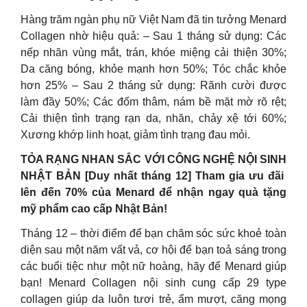
Hàng trăm ngàn phụ nữ Việt Nam đã tin tưởng Menard
Collagen nhờ hiệu quả: – Sau 1 tháng sử dụng: Các
nếp nhăn vùng mắt, trán, khóe miệng cải thiện 30%;
Da căng bóng, khỏe mạnh hơn 50%; Tóc chắc khỏe
hơn 25% – Sau 2 tháng sử dụng: Rãnh cười được
làm đầy 50%; Các đốm thâm, nám bề mặt mờ rõ rệt;
Cải thiện tình trạng rạn da, nhăn, chảy xệ tới 60%;
Xương khớp linh hoạt, giảm tình trạng đau mỏi.
TỎA RẠNG NHAN SẮC VỚI CÔNG NGHỆ NỘI SINH
NHẬT BẢN [Duy nhất tháng 12] Tham gia ưu đãi
lên đến 70% của Menard để nhận ngay quà tặng
mỹ phẩm cao cấp Nhật Bản!
Tháng 12 – thời điểm để bạn chăm sóc sức khoẻ toàn
diện sau một năm vất vả, cơ hội để bạn toả sáng trong
các buổi tiệc như một nữ hoàng, hãy để Menard giúp
bạn! Menard Collagen nội sinh cung cấp 29 type
collagen giúp da luôn tươi trẻ, ẩm mượt, căng mọng