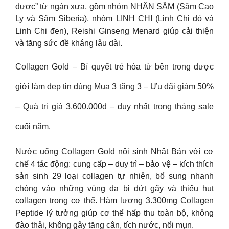
dược” từ ngàn xưa, gồm nhóm NHÂN SÂM (Sâm Cao
Ly và Sâm Siberia), nhóm LINH CHI (Linh Chi đỏ và
Linh Chi đen), Reishi Ginseng Menard giúp cải thiện
và tăng sức đề kháng lâu dài.
Collagen Gold – Bí quyết trẻ hóa từ bên trong được
giới làm đẹp tin dùng Mua 3 tặng 3 – Ưu đãi giảm 50%
– Quà trị giá 3.600.000đ – duy nhất trong tháng sale
cuối năm.
Nước uống Collagen Gold nội sinh Nhật Bản với cơ
chế 4 tác động: cung cấp – duy trì – bảo vệ – kích thích
sản sinh 29 loại collagen tự nhiên, bổ sung nhanh
chóng vào những vùng da bị đứt gãy và thiếu hụt
collagen trong cơ thể. Hàm lượng 3.300mg Collagen
Peptide lý tưởng giúp cơ thể hấp thu toàn bộ, không
đào thải, không gây tăng cân, tích nước, nổi mụn.