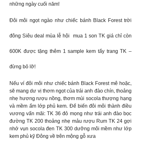
những ngày cuối năm!
Đôi môi ngọt ngào như chiếc bánh Black Forest trời
đông Siêu deal mùa lễ hội mua 1 son TK giá chỉ còn
600K được tặng thêm 1 sample kem tẩy trang TK –
đừng bỏ lỡ!
Nếu ví đôi môi như chiếc bánh Black Forest mê hoặc,
sẽ mang dư vị thơm ngọt của trái anh đào chín, thoảng
nhẹ hương rượu nồng, thơm mùi socola thượng hạng
và mềm ẩm lớp phủ kem. Để biến đôi môi thành điều
vương vấn mãi: TK 36 đỏ mọng như trái anh đào bọc
đường TK 200 thoảng nhẹ mảu rượu Rum TK 24 gợi
nhớ vụn socola đen TK 300 dưỡng môi mềm như lớp
kem phủ kỹ Đông về trên mộng gỗ xưa