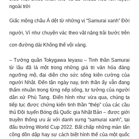
ngoài trời
Giấc mộng châu Á dệt từ những vị “Samurai xanh” Đời
người, Ví như chuyện vác theo vật nặng trải bước trên
con đường dài Không thể vội vàng.
– Tướng quân Tokygawa Ieyasu – Tinh thần Samurai
từ lâu đã là một trong những giá trị văn hóa đáng
ngưỡng mộ, đại diện cho sức sống kiên cường của
người Nhật. Đến tận ngày nay, tinh thần ấy vẫn đang
thấm nhuần trong từng nếp sống, tư tưởng của người
dân xứ Phù Tang. Điển hình như vừa qua, chúng ta
tiếp tục được chứng kiến tinh thần “thép” của các cầu
thủ Đội tuyển Bóng đá Quốc gia Nhật Bản – được giới
truyền thông ưu ái với danh xưng “samurai xanh”, tại
đấu trường World Cup 2022. Bất chấp những màn tấn
công dồn dập hay sự cách biệt hình thể của một quốc