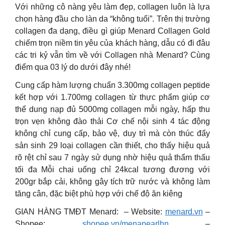
Với những cô nàng yêu làm đẹp, collagen luôn là lựa
chọn hàng đầu cho làn da “không tuổi”. Trên thị trường
collagen đa dạng, điều gì giúp Menard Collagen Gold
chiếm trọn niềm tin yêu của khách hàng, dẫu có đi đâu
các tri kỷ vẫn tìm về với Collagen nhà Menard? Cùng
điểm qua 03 lý do dưới đây nhé!
Cung cấp hàm lượng chuẩn 3.300mg collagen peptide
kết hợp với 1.700mg collagen từ thực phẩm giúp cơ
thể dung nạp đủ 5000mg collagen mỗi ngày, hấp thu
trọn vẹn không đào thải Cơ chế nội sinh 4 tác động
không chỉ cung cấp, bảo vệ, duy trì mà còn thúc đẩy
sản sinh 29 loại collagen cần thiết, cho thấy hiệu quả
rõ rệt chỉ sau 7 ngày sử dụng nhờ hiệu quả thẩm thấu
tối đa Mỗi chai uống chỉ 24kcal tương đương với
200gr bắp cải, không gây tích trữ nước và không làm
tăng cân, đặc biệt phù hợp với chế độ ăn kiêng
GIAN HÀNG TMĐT Menard: – Website:
menard.vn
–
Shopee:
shopee.vn/menapearlhn
–