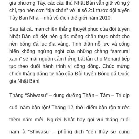
gia phương Tây, các cầu thủ Nhật Bản vẫn giữ vững ý
chí, tạo nên cơn “địa chấn” với tỉ số 2:1 trước đội tuyển
Tây Ban Nha – nhà vô địch thế giới năm 2010.
Sau tất cả, màn chiến thắng thuyết phục của đội tuyển
Nhật Bản đã dệt nên giấc mộng chân thực nhất cho
nền bóng đá lục địa vàng. Tinh thần nỗ lực và cống
hiến không ngừng nghỉ của những chàng “samurai
xanh” sẽ mãi nguồn cảm hứng bất tận cho Menard tiếp
tục theo đuổi hành trình vì cộng đồng. Chúc mừng
chiến thắng đáng tự hào của Đội tuyển Bóng đá Quốc
gia Nhật Bản!
Tháng “Shiwasu” – dung dưỡng Thân – Tâm – Trí dịp
cuối năm bận rộn! Tháng 12, thời điểm bận rộn trước
thềm năm mới. Người Nhật hay gọi vui tháng cuối
năm là “Shiwasu” – phỏng dịch “đến thầy sư cũng