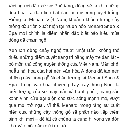
Với người dân xứ sở Phù tang, đông về là khi những
đóa hoa trà đầu tiên bắt đầu hé nở trong tuyết trắng.
Riêng tại Menard Việt Nam, khoảnh khắc những cây
thông đầu tiên xuất hiện tại muôn nẻo Menard Shop &
Spa mới chính là điểm nhấn đặc biệt báo hiệu mùa
đông đã chạm ngõ.
Xen lẫn dòng chảy nghệ thuật Nhật Bản, không thể
thiếu những điểm xuyết trang trí bằng mây tre đan lát –
bộ môn thủ công truyền thống của Việt Nam. Màn phối
ngẫu hài hòa của hai nền văn hóa Á đông đã tạo nên
những cây thông gỗ Noel ấn tượng tại Menard Shop &
Spa. Trong văn hóa phương Tây, cây thông Noel là
biểu tượng của sự may mắn và hạnh phúc, mang sắc
xanh vĩnh cửu đại diện cho sức sống mạnh mẽ, vượt
qua mọi trở ngại, Vì thế, Menard mong rằng sự xuất
hiện của những cây thông gỗ sẽ phần nào tiếp thêm
sinh khí mới – để tất cả chúng ta cùng hi vọng và đón
chờ vào một năm mới rực rỡ.