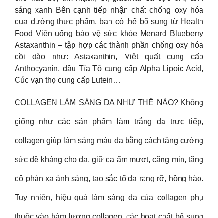
sáng xanh Bên cạnh tiếp nhận chất chống oxy hóa
qua đường thực phẩm, bạn có thể bổ sung từ Health
Food Viên uống bảo vệ sức khỏe Menard Blueberry
Astaxanthin – tập hợp các thành phần chống oxy hóa
dồi dào như: Astaxanthin, Việt quất cung cấp
Anthocyanin, dầu Tía Tô cung cấp Alpha Lipoic Acid,
Cúc vạn thọ cung cấp Lutein…
COLLAGEN LÀM SÁNG DA NHƯ THẾ NÀO? Không
giống như các sản phẩm làm trắng da trực tiếp,
collagen giúp làm sáng màu da bằng cách tăng cường
sức đề kháng cho da, giữ da ẩm mượt, căng mịn, tăng
độ phản xạ ánh sáng, tạo sắc tố da rạng rỡ, hồng hào.
Tuy nhiên, hiệu quả làm sáng da của collagen phụ
thuộc vào hàm lượng collagen, các hoạt chất bổ sung