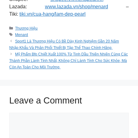
Lazada:
www.lazada.vn/shop/menard
–
Tiki:
tiki.vn/cua-hang/lam-dep-pearl
Categories
Thương Hiệu
Tags
Menard
Sport1 Là Thương Hiệu Có Bề Dày Kinh Nghiệm Gần 20 Năm
Nhập Khẩu Và Phân Phối Thiết Bị Tập Thể Thao Chính Hãng.
Mỹ Phẩm Bfo Chiết Xuất 100% Từ Tinh Dầu Thiên Nhiên Cùng Các
Thành Phần Lành Tính Nhất, Không Chỉ Lành Tính Cho Sức Khỏe, Mà
Còn An Toàn Cho Môi Trường.
Leave a Comment
Comment