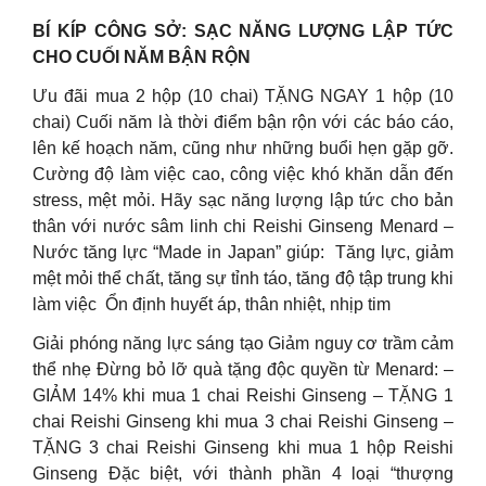
BÍ KÍP CÔNG SỞ: SẠC NĂNG LƯỢNG LẬP TỨC
CHO CUỐI NĂM BẬN RỘN
Ưu đãi mua 2 hộp (10 chai) TẶNG NGAY 1 hộp (10
chai) Cuối năm là thời điểm bận rộn với các báo cáo,
lên kế hoạch năm, cũng như những buổi hẹn gặp gỡ.
Cường độ làm việc cao, công việc khó khăn dẫn đến
stress, mệt mỏi. Hãy sạc năng lượng lập tức cho bản
thân với nước sâm linh chi Reishi Ginseng Menard –
Nước tăng lực “Made in Japan” giúp: ️ Tăng lực, giảm
mệt mỏi thể chất, tăng sự tỉnh táo, tăng độ tập trung khi
làm việc ️ Ổn định huyết áp, thân nhiệt, nhịp tim ️
Giải phóng năng lực sáng tạo Giảm nguy cơ trầm cảm
thể nhẹ Đừng bỏ lỡ quà tặng độc quyền từ Menard: –
GIẢM 14% khi mua 1 chai Reishi Ginseng – TẶNG 1
chai Reishi Ginseng khi mua 3 chai Reishi Ginseng –
TẶNG 3 chai Reishi Ginseng khi mua 1 hộp Reishi
Ginseng Đặc biệt, với thành phần 4 loại “thượng