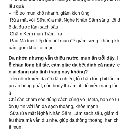
iệu quả
– Hỗ trợ mụn khô nhanh, giảm kích ứng
Rửa mặt với Sữa rửa mặt Nghệ Nhân Sâm sáng tối đ
ể da được làm sạch sâu
Chấm Kem mụn Tràm Trà –
Rau Má trực tiếp lên nốt mụn để giảm sưng, kháng kh
uẩn, gom khô cồi mụn
Da nhờn nhưng vẫn thiếu nước, mụn ẩn trỗi dậy, l
ỗ chân lông bít tắc, cảm giác da bết dính cả ngày c
ó ai đang gặp tình trạng này không?
Trời nồm khiến da đổ dầu nhiều, lỗ chân lông bít tắc, m
ụn ẩn bùng phát, còn body thì ẩm rít, dễ viêm nang lôn
g.
Chỉ cần chăm sóc đúng cách cùng với Mela, bạn sẽ lu
ôn tự tin với làn da sạch thoáng, khỏe mạnh
Sữa rửa mặt Nghệ Nhân Sâm Làm sạch sâu, giảm d
ầu thừa mà vẫn dịu nhẹ, giúp da thông thoáng, hạn ch
ế mụn