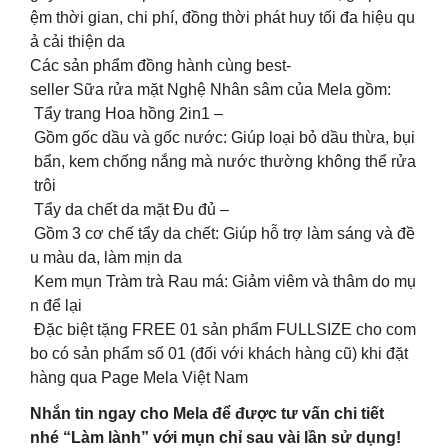
ệm thời gian, chi phí, đồng thời phát huy tối đa hiệu qu
ả cải thiện da
Các sản phẩm đồng hành cùng best-
seller Sữa rửa mặt Nghệ Nhân sâm của Mela gồm:
Tẩy trang Hoa hồng 2in1 –
Gồm gốc dầu và gốc nước: Giúp loại bỏ dầu thừa, bụi
bẩn, kem chống nắng mà nước thường không thể rửa
trôi
Tẩy da chết da mặt Đu đủ –
Gồm 3 cơ chế tẩy da chết: Giúp hỗ trợ làm sáng và đề
u màu da, làm mịn da
Kem mụn Tràm trà Rau má: Giảm viêm và thâm do mụ
n để lại
Đặc biệt tặng FREE 01 sản phẩm FULLSIZE cho com
bo có sản phẩm số 01 (đối với khách hàng cũ) khi đặt
hàng qua Page Mela Việt Nam
Nhắn tin ngay cho Mela để được tư vấn chi tiết
nhé “Làm lành” với mụn chỉ sau vài lần sử dụng!