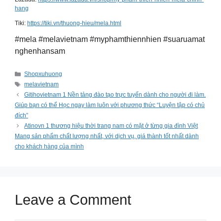
hang
Tiki:
https://tiki.vn/thuong-hieu/mela.html
#mela #melavietnam #myphamthiennhien #suaruamat
nghenhansam
Categories
Shopxuhuong
Tags
melavietnam
Gitihovietnam 1 Nền tảng đào tạo trực tuyến dành cho người đi làm.
Giúp bạn có thể Học ngay làm luôn với phương thức “Luyện tập có chủ
đích”
Atinovn 1 thương hiệu thời trang nam có mặt ở từng gia đình Việt
Mang sản phẩm chất lượng nhất, với dịch vụ, giá thành tốt nhất dành
cho khách hàng của mình
Leave a Comment