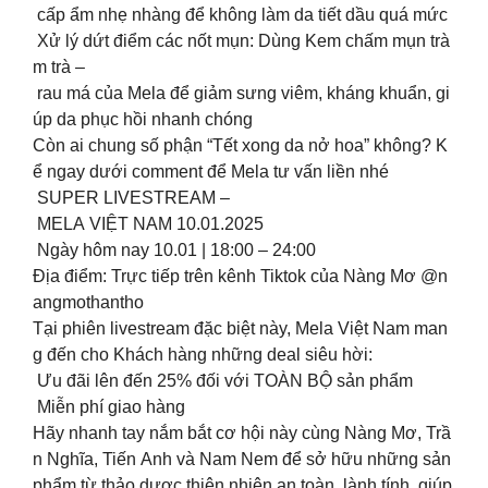
cấp ẩm nhẹ nhàng để không làm da tiết dầu quá mức
Xử lý dứt điểm các nốt mụn: Dùng Kem chấm mụn trà
m trà –
rau má của Mela để giảm sưng viêm, kháng khuẩn, gi
úp da phục hồi nhanh chóng
Còn ai chung số phận “Tết xong da nở hoa” không? K
ể ngay dưới comment để Mela tư vấn liền nhé
SUPER LIVESTREAM –
MELA VIỆT NAM 10.01.2025
Ngày hôm nay 10.01 | 18:00 – 24:00
Địa điểm: Trực tiếp trên kênh Tiktok của Nàng Mơ @n
angmothantho
Tại phiên livestream đặc biệt này, Mela Việt Nam man
g đến cho Khách hàng những deal siêu hời:
Ưu đãi lên đến 25% đối với TOÀN BỘ sản phẩm
Miễn phí giao hàng
Hãy nhanh tay nắm bắt cơ hội này cùng Nàng Mơ, Trầ
n Nghĩa, Tiến Anh và Nam Nem để sở hữu những sản
phẩm từ thảo dược thiên nhiên an toàn, lành tính, giúp