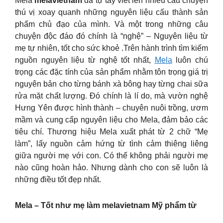
Mela
melavietnam
đã tự tay viết lên nhiều câu chuyện
thú vị xoay quanh những nguyên liệu cấu thành sản
phẩm chủ đạo của mình. Và một trong những câu
chuyện độc đáo đó chính là “nghệ” – Nguyên liệu từ
mẹ tự nhiên, tốt cho sức khoẻ .Trên hành trình tìm kiếm
nguồn nguyên liệu từ nghệ tốt nhất,
Mela
luôn chú
trọng các đặc tính của sản phẩm nhằm tôn trọng giá trị
nguyên bản cho từng bánh xà bông hay từng chai sữa
rửa mặt chất lượng. Đó chính là lí do, mà vườn nghệ
Hưng Yên được hình thành – chuyên nuôi trồng, ươm
mầm và cung cấp nguyên liệu cho Mela, đảm bảo các
tiêu chí. Thương hiệu Mela xuất phát từ 2 chữ “Mẹ
làm”, lấy nguồn cảm hứng từ tình cảm thiêng liêng
giữa người mẹ với con. Có thể không phải người mẹ
nào cũng hoàn hảo. Nhưng dành cho con sẽ luôn là
những điều tốt đẹp nhất.
Mela – Tốt như mẹ làm melavietnam Mỹ phẩm từ