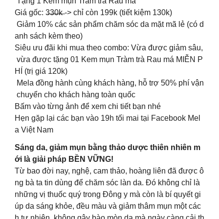
Tặng 1 Kem mụn Tràm trà Rau má
Giá gốc: 3̶̶3̶̶0̶̶k̶ -> chỉ còn 199k (tiết kiệm 130k)
Giảm 10% các sản phẩm chăm sóc da mặt mã lẻ (có d
anh sách kèm theo)
Siêu ưu đãi khi mua theo combo: Vừa được giảm sâu,
vừa được tặng 01 Kem mụn Tràm trà Rau má MIỄN P
HÍ (trị giá 120k)
Mela đồng hành cùng khách hàng, hỗ trợ 50% phí vận
chuyển cho khách hàng toàn quốc
Bấm vào từng ảnh để xem chi tiết bạn nhé
Hẹn gặp lại các bạn vào 19h tối mai tại Facebook Mel
a Việt Nam
Sáng da, giảm mụn bằng thảo dược thiên nhiên m
ới là giải pháp BỀN VỮNG!
Từ bao đời nay, nghệ, cam thảo, hoàng liên đã được ô
ng bà ta tin dùng để chăm sóc làn da. Đó không chỉ là
những vị thuốc quý trong Đông y mà còn là bí quyết gi
úp da sáng khỏe, đều màu và giảm thâm mụn một các
h tự nhiên, không gây bào mòn da mà ngày càng cải th