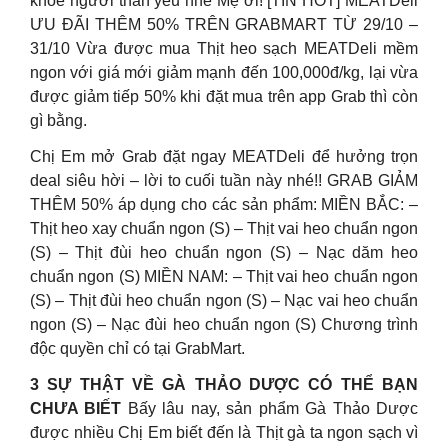
khỏe người thân yêu nhé Mẹ ơi! [TIN HOT] MEATDeli
ƯU ĐÃI THÊM 50% TRÊN GRABMART TỪ 29/10 –
31/10 Vừa được mua Thịt heo sạch MEATDeli mềm
ngon với giá mới giảm mạnh đến 100,000đ/kg, lại vừa
được giảm tiếp 50% khi đặt mua trên app Grab thì còn
gì bằng.
Chị Em mở Grab đặt ngay MEATDeli để hưởng trọn
deal siêu hời – lời to cuối tuần này nhé!! GRAB GIẢM
THÊM 50% áp dụng cho các sản phẩm: MIỀN BẮC: –
Thịt heo xay chuẩn ngon (S) – Thịt vai heo chuẩn ngon
(S) – Thịt đùi heo chuẩn ngon (S) – Nạc dăm heo
chuẩn ngon (S) MIỀN NAM: – Thịt vai heo chuẩn ngon
(S) – Thịt đùi heo chuẩn ngon (S) – Nạc vai heo chuẩn
ngon (S) – Nạc đùi heo chuẩn ngon (S) Chương trình
độc quyền chỉ có tại GrabMart.
3 SỰ THẬT VỀ GÀ THẢO DƯỢC CÓ THỂ BẠN
CHƯA BIẾT
Bấy lâu nay, sản phẩm Gà Thảo Dược
được nhiều Chị Em biết đến là Thịt gà ta ngon sạch vì