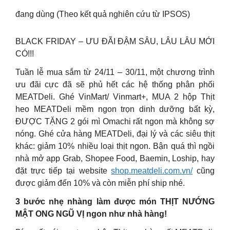
đang dùng (Theo kết quả nghiên cứu từ IPSOS)
BLACK FRIDAY – ƯU ĐÃI ĐẬM SÂU, LÂU LÂU MỚI
CÓ!!!
Tuần lễ mua sắm từ 24/11 – 30/11, một chương trình
ưu đãi cực đã sẽ phủ hết các hệ thống phân phối
MEATDeli. Ghé VinMart/ Vinmart+, MUA 2 hộp Thịt
heo MEATDeli mềm ngon trọn dinh dưỡng bất kỳ,
ĐƯỢC TẶNG 2 gói mì Omachi rất ngon mà không sợ
nóng. Ghé cửa hàng MEATDeli, đại lý và các siêu thịt
khác: giảm 10% nhiều loại thịt ngon. Bận quá thì ngồi
nhà mở app Grab, Shopee Food, Baemin, Loship, hay
đặt trực tiếp tại website
shop.meatdeli.com.vn/
cũng
được giảm đến 10% và còn miễn phí ship nhé.
3 bước nhẹ nhàng làm được món THỊT NƯỚNG
MẬT ONG NGŨ VỊ ngon như nhà hàng!