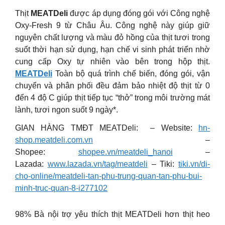
Thịt
MEATDeli
được áp dụng đóng gói với Công nghệ
Oxy-Fresh 9 từ Châu Âu. Công nghệ này giúp giữ
nguyên chất lượng và màu đỏ hồng của thịt tươi trong
suốt thời hạn sử dụng, hạn chế vi sinh phát triển nhờ
cung cấp Oxy tự nhiên vào bên trong hộp thịt.
MEATDeli
Toàn bộ quá trình chế biến, đóng gói, vận
chuyển và phân phối đều đảm bảo nhiệt độ thịt từ 0
đến 4 độ C giúp thịt tiếp tục “thở” trong môi trường mát
lành, tươi ngon suốt 9 ngày*.
GIAN HÀNG TMĐT MEATDeli: – Website:
hn-
shop.meatdeli.com.vn
–
Shopee:
shopee.vn/meatdeli_hanoi
–
Lazada:
www.lazada.vn/tag/meatdeli
– Tiki:
tiki.vn/di-
cho-online/meatdeli-tan-phu-trung-quan-tan-phu-bui-
minh-truc-quan-8-i277102
98% Bà nội trợ yêu thích thịt MEATDeli hơn thịt heo