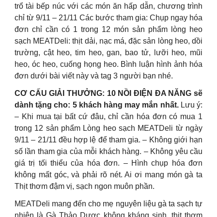
trổ tài bếp núc với các món ăn hấp dẫn, chương trình
chỉ từ 9/11 – 21/11 Các bước tham gia: Chụp ngay hóa
đơn chỉ cần có 1 trong 12 món sản phẩm lòng heo
sạch MEATDeli: thịt dải, nạc má, đặc sản lòng heo, dồi
trường, cật heo, tim heo, gan, bao tử, lưỡi heo, mũi
heo, óc heo, cuống họng heo. Bình luận hình ảnh hóa
đơn dưới bài viết này và tag 3 người bạn nhé.
CƠ CẤU GIẢI THƯỞNG: 10 NỒI ĐIỆN ĐA NĂNG sẽ
dành tặng cho: 5 khách hàng may mắn nhất.
Lưu ý:
– Khi mua tại bất cứ đâu, chỉ cần hóa đơn có mua 1
trong 12 sản phẩm Lòng heo sạch MEATDeli từ ngày
9/11 – 21/11 đều hợp lệ để tham gia. – Không giới hạn
số lần tham gia của mỗi khách hàng. – Không yêu cầu
giá trị tối thiểu của hóa đơn. – Hình chụp hóa đơn
không mất góc, và phải rõ nét. Ai ơi mang món gà ta
Thịt thơm đậm vị, sạch ngon muôn phần.
MEATDeli mang đến cho mẹ nguyên liệu gà ta sạch tự
nhiên là Gà Thảo Dược không kháng sinh, thịt thơm