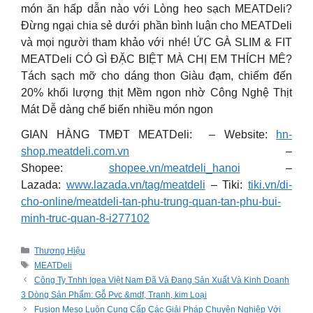
món ăn hấp dẫn nào với Lòng heo sạch MEATDeli?
Đừng ngại chia sẻ dưới phần bình luận cho MEATDeli
và mọi người tham khảo với nhé! ỨC GÀ SLIM & FIT
MEATDeli CÓ GÌ ĐẶC BIỆT MÀ CHỊ EM THÍCH MÊ?
Tách sạch mỡ cho dáng thon Giàu đạm, chiếm đến
20% khối lượng thịt Mềm ngon nhờ Công Nghệ Thịt
Mát Dễ dàng chế biến nhiều món ngon
GIAN HÀNG TMĐT MEATDeli: – Website:
hn-
shop.meatdeli.com.vn
–
Shopee:
shopee.vn/meatdeli_hanoi
–
Lazada:
www.lazada.vn/tag/meatdeli
– Tiki:
tiki.vn/di-
cho-online/meatdeli-tan-phu-trung-quan-tan-phu-bui-
minh-truc-quan-8-i277102
Categories
Thương Hiệu
Tags
MEATDeli
Công Ty Tnhh Igea Việt Nam Đã Và Đang Sản Xuất Và Kinh Doanh
3 Dòng Sản Phẩm: Gỗ Pvc &mdf, Tranh, kim Loại
Fusion Meso Luôn Cung Cấp Các Giải Pháp Chuyên Nghiệp Với