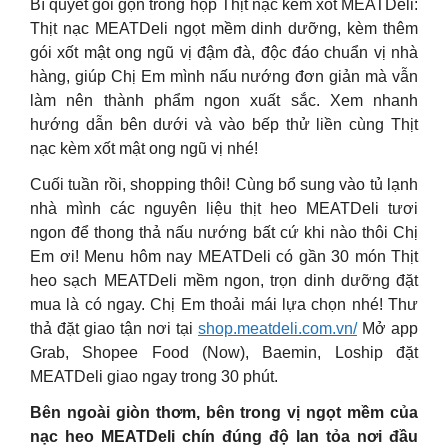
Bí quyết gói gọn trong hộp Thịt nạc kèm xốt MEATDeli:
Thịt nạc MEATDeli ngọt mềm dinh dưỡng, kèm thêm
gói xốt mật ong ngũ vị đậm đà, độc đáo chuẩn vị nhà
hàng, giúp Chị Em mình nấu nướng đơn giản mà vẫn
làm nên thành phẩm ngon xuất sắc. Xem nhanh
hướng dẫn bên dưới và vào bếp thử liền cùng Thịt
nạc kèm xốt mật ong ngũ vị nhé!
Cuối tuần rồi, shopping thôi! Cùng bổ sung vào tủ lạnh
nhà mình các nguyên liệu thịt heo MEATDeli tươi
ngon để thong thả nấu nướng bất cứ khi nào thôi Chị
Em ơi! Menu hôm nay MEATDeli có gần 30 món Thịt
heo sạch MEATDeli mềm ngon, trọn dinh dưỡng đặt
mua là có ngay. Chị Em thoải mái lựa chọn nhé! Thư
thả đặt giao tận nơi tại
shop.meatdeli.com.vn/
Mở app
Grab, Shopee Food (Now), Baemin, Loship đặt
MEATDeli giao ngay trong 30 phút.
Bên ngoài giòn thơm, bên trong vị ngọt mềm của
nạc heo MEATDeli chín đúng độ lan tỏa nơi đầu