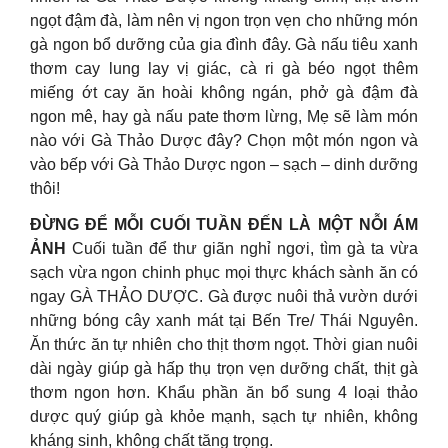
ngọt đậm đà, làm nên vị ngon trọn vẹn cho những món
gà ngon bổ dưỡng của gia đình đây. Gà nấu tiêu xanh
thơm cay lung lay vị giác, cà ri gà béo ngọt thêm
miếng ớt cay ăn hoài không ngán, phở gà đậm đà
ngon mê, hay gà nấu pate thơm lừng, Mẹ sẽ làm món
nào với Gà Thảo Dược đây? Chọn một món ngon và
vào bếp với Gà Thảo Dược ngon – sạch – dinh dưỡng
thôi!
ĐỪNG ĐỂ MỖI CUỐI TUẦN ĐẾN LÀ MỘT NỖI ÁM
ẢNH
Cuối tuần để thư giãn nghỉ ngơi, tìm gà ta vừa
sạch vừa ngon chinh phục mọi thực khách sành ăn có
ngay GÀ THẢO DƯỢC. Gà được nuôi thả vườn dưới
những bóng cây xanh mát tại Bến Tre/ Thái Nguyên.
Ăn thức ăn tự nhiên cho thịt thơm ngọt. Thời gian nuôi
dài ngày giúp gà hấp thụ trọn vẹn dưỡng chất, thịt gà
thơm ngon hơn. Khẩu phần ăn bổ sung 4 loại thảo
dược quý giúp gà khỏe mạnh, sạch tự nhiên, không
kháng sinh, không chất tăng trọng.