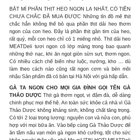
BẬT MÍ PHẦN THỊT HEO NGON LẠ NHẤT, CÓ TIỀN
CHƯA CHẮC ĐÃ MUA ĐƯỢC Những tín đồ mê thịt
chắc hẳn không thể bỏ qua phần thịt dải heo thơm
ngon của con heo. Đây là phần thịt gần tim của heo,
rất quý, mỗi con heo chỉ có 1 miếng nhỏ. Thịt dải heo
MEATDeli tươi ngon có lớp màng trong bao quanh
những thớ nạc, khi ăn ngọt giòn sừn sựt, thơm ngon.
Có nhiều cách chế biến như luộc, nướng, kho … dù
làm theo cách nào cũng rất ngon cơm và bén mồi
nhậu Sản phẩm đã có bán tại Hà Nội với giá hấp dẫn.
GÀ TA NGON CHO MỌI GIA ĐÌNH GỌI TÊN GÀ
THẢO DƯỢC
Thịt gà thơm ngọt, vị đậm đà, dễ dàng
chinh phục mọi thế hệ. An toàn sức khỏe cả nhà vì Gà
Thảo Dược không kháng sinh, không chất tăng trọng.
Có tới 2 loại trọng lượng: nguyên con và nửa con, phù
hợp với mọi bữa ăn. Vào bếp cùng Gà Thảo Dược để
ăn tâm nấu vạn món gà ngon khó cưỡng, tốt cho sức