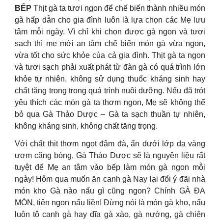
BẾP
Thịt gà ta tươi ngon để chế biến thành nhiều món
gà hấp dẫn cho gia đình luôn là lựa chọn các Mẹ lưu
tâm mỗi ngày. Vì chỉ khi chọn được gà ngon và tươi
sạch thì mẹ mới an tâm chế biến món gà vừa ngon,
vừa tốt cho sức khỏe của cả gia đình. Thịt gà ta ngon
và tươi sạch phải xuất phát từ đàn gà có quá trình lớn
khỏe tự nhiên, không sử dụng thuốc kháng sinh hay
chất tăng trọng trong quá trình nuôi dưỡng. Nếu đã trót
yêu thích các món gà ta thơm ngon, Mẹ sẽ không thể
bỏ qua Gà Thảo Dược – Gà ta sạch thuần tự nhiên,
không kháng sinh, không chất tăng trọng.
Với chất thịt thơm ngọt đậm đà, ẩn dưới lớp da vàng
ươm căng bóng, Gà Thảo Dược sẽ là nguyên liệu rất
tuyệt để Mẹ an tâm vào bếp làm món gà ngon mỗi
ngày! Hôm qua muốn ăn canh gà Nay lại đổi ý đãi nhà
món kho Gà nào nấu gì cũng ngon? Chính GÀ ĐA
MÓN, tiện ngon nấu liền! Đừng nói là món gà kho, nấu
luôn tô canh gà hay đĩa gà xào, gà nướng, gà chiên