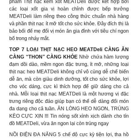
phẩm Thịt nạc kèm xốt MEATDeli được kết hợp bởi
các loại xốt gia vị hoàn chỉnh được bếp trưởng
MEATDeli làm riêng theo công thức chuẩn nhà hàng
và phần thịt nạc ít mỡ tốt cho sức khỏe. Đây đích thị là
bảo bối để mẹ đổi vị món ăn gia đình với tiêu chí ngon
bổ trong nháy mắt.
TOP 7 LOẠI THỊT NẠC HEO MEATDeli CÀNG ĂN
CÀNG “THON” CÀNG KHỎE
Nhờ chứa hàm lượng
đạm dồi dào, mềm ngon đặc trưng, ít mỡ, những loại
thịt nạc heo MEATDeli không chỉ vô cùng dễ chế biến
dễ ăn, mà còn giàu dinh dưỡng, tốt cho sức khỏe, lợi
cho vóc dáng, cực kì thích hợp để giữ dáng cho cả
nhà. Mỗi loại thịt nạc MEATDeli là một hương vị đặc
trưng riêng độc đáo giúp bạn có thể dễ dàng đổi món
đa dạng cho cả tuần. ĂN LÒNG HEO NGON, TRÚNG
KÈO CỰC XỊN !!! Tin nóng sốt xình xịch dành cho tín
đồ MEATDeli, vừa ăn ngon lại còn trúng ngay
NỒI ĐIỆN ĐA NĂNG 5 chế độ cực kỳ tiện lợi, tha hồ