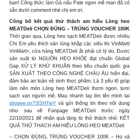
bạn! Công thức làm Gà nấu Pate ngon mê man đã có
sẵn dưới comment nhé chị em ơi.
Công bố kết quả thử thách am hiểu Lòng heo
MEATDeli CHỌN ĐÚNG – TRÚNG VOUCHER 100K
Thời gian qua, Lòng heo sạch MEATDeli được nhiều
Chị Em yêu thích săn lùng khắp các siêu thị VinMart/
VinMart+, cửa hàng MEATDeli ắt phải có lý do. Được
sản xuất từ NGUỒN HEO KHỎE đạt chuẩn Global
Gap XỬ LÝ KHỬ KHUẨN theo tiêu chuẩn quốc gia
SẢN XUẤT THEO CÔNG NGHỆ CHÂU ÂU hiện đại,
đảm bảo an toàn vệ sinh thực phẩm. Là 3 yếu tố giúp
làm nên món Lòng heo MEATDeli thơm ngon, tươi
sạch vạn người mê. Mau nhanh tay tìm tên mình tại
shopee.vn?3lSHTwY
và gửi thông tin theo nội dung
như sau về Fanpage MEATDeli trước ngày
22/10/2021 để nhận quà tặng từ thử thách nhé: KẾT
QUẢ THỬ THÁCH AM HIỂU LÒNG HEO MEATDeli
– CHỌN ĐÚNG, TRÚNG VOUCHER 100K – Họ và