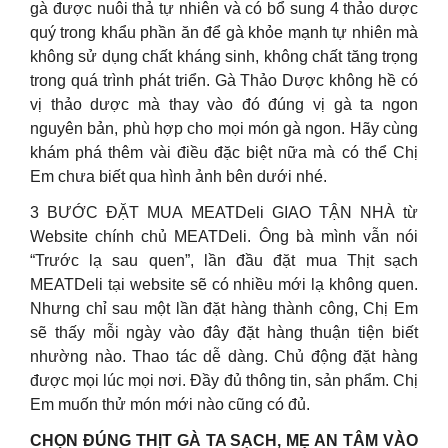
gà được nuôi thả tự nhiên và có bổ sung 4 thảo dược
quý trong khẩu phần ăn để gà khỏe mạnh tự nhiên mà
không sử dụng chất kháng sinh, không chất tăng trọng
trong quá trình phát triển. Gà Thảo Dược không hề có
vị thảo dược mà thay vào đó đúng vị gà ta ngon
nguyên bản, phù hợp cho mọi món gà ngon. Hãy cùng
khám phá thêm vài điều đặc biệt nữa mà có thể Chị
Em chưa biết qua hình ảnh bên dưới nhé.
3 BƯỚC ĐẶT MUA MEATDeli GIAO TẬN NHÀ từ
Website chính chủ MEATDeli. Ông bà mình vẫn nói
“Trước lạ sau quen”, lần đầu đặt mua Thịt sạch
MEATDeli tại website sẽ có nhiều mới lạ không quen.
Nhưng chỉ sau một lần đặt hàng thành công, Chị Em
sẽ thấy mỗi ngày vào đây đặt hàng thuận tiện biết
nhường nào. Thao tác dễ dàng. Chủ động đặt hàng
được mọi lúc mọi nơi. Đầy đủ thông tin, sản phẩm. Chị
Em muốn thử món mới nào cũng có đủ.
CHỌN ĐÚNG THỊT GÀ TA SẠCH, MẸ AN TÂM VÀO