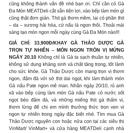
cũng không thành vấn đề nhé bạn ơi. Chỉ cần có Gà
Đa Món MEATDeli cắt sẵn tiện lợi, vào bếp làm món gì
cũng thật đơn giản. Thịt gà thơm mềm, lại có phần thịt
– da – xương hài hòa, cứ nấu là ngon thôi. Thoải mái
sáng tạo món ngon mỗi ngày cùng Gà Đa Món nào!!!
GIÁ CHỈ: 33,900Đ/KHAY GÀ THẢO DƯỢC GÀ
TRỌN TỰ NHIÊN – MÓN NGON TRÒN VỊ MỪNG
NGÀY 20.10
Không chỉ là Gà ta sạch thuần tự nhiên,
không sử dụng kháng sinh và chất tăng trọng, tốt lành
cho sức khỏe. Gà Thảo Dược còn mang trọn vị thơm
ngon, đậm đà với sớ thịt dai ngọt, khi làm thành món
Gà nấu Pate ngon mê man. Nhân ngày 20/10, rủ anh
xã vào bếp cùng làm món Gà nấu Pate có nước sốt
ngọt béo đậm đà, và những miếng thịt gà thấm vị,
thơm lừng để chị em mình thưởng thức trọn vẹn vị
ngon tự nhiên trong ngày đặc biệt nhé. Tìm mua Gà
Thảo Dược nguyên con hoặc nửa con tại các siêu thị
VinMart/ VinMart+ và cửa hàng MEATDeli cạnh nhà