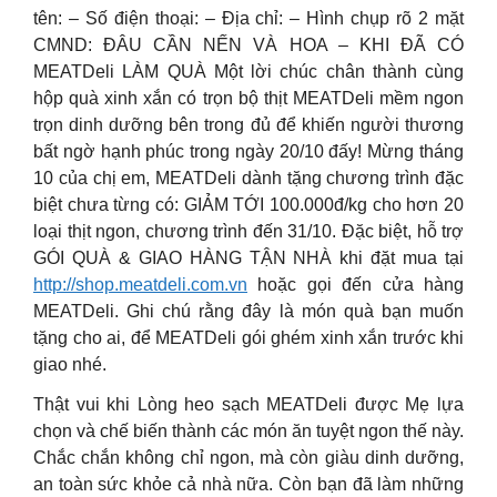
tên: – Số điện thoại: – Địa chỉ: – Hình chụp rõ 2 mặt
CMND: ĐÂU CẦN NẾN VÀ HOA – KHI ĐÃ CÓ
MEATDeli LÀM QUÀ Một lời chúc chân thành cùng
hộp quà xinh xắn có trọn bộ thịt MEATDeli mềm ngon
trọn dinh dưỡng bên trong đủ để khiến người thương
bất ngờ hạnh phúc trong ngày 20/10 đấy! Mừng tháng
10 của chị em, MEATDeli dành tặng chương trình đặc
biệt chưa từng có: GIẢM TỚI 100.000đ/kg cho hơn 20
loại thịt ngon, chương trình đến 31/10. Đặc biệt, hỗ trợ
GÓI QUÀ & GIAO HÀNG TẬN NHÀ khi đặt mua tại
http://shop.meatdeli.com.vn
hoặc gọi đến cửa hàng
MEATDeli. Ghi chú rằng đây là món quà bạn muốn
tặng cho ai, để MEATDeli gói ghém xinh xắn trước khi
giao nhé.
Thật vui khi Lòng heo sạch MEATDeli được Mẹ lựa
chọn và chế biến thành các món ăn tuyệt ngon thế này.
Chắc chắn không chỉ ngon, mà còn giàu dinh dưỡng,
an toàn sức khỏe cả nhà nữa. Còn bạn đã làm những