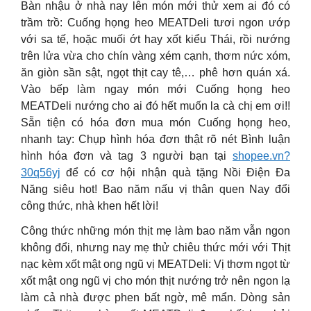
Bàn nhậu ở nhà nay lên món mới thử xem ai đó có
trầm trồ: Cuống họng heo MEATDeli tươi ngon ướp
với sa tế, hoặc muối ớt hay xốt kiểu Thái, rồi nướng
trên lửa vừa cho chín vàng xém cạnh, thơm nức xóm,
ăn giòn sần sật, ngọt thịt cay tê,… phê hơn quán xá.
Vào bếp làm ngay món mới Cuống họng heo
MEATDeli nướng cho ai đó hết muốn la cà chị em ơi!!
Sẵn tiện có hóa đơn mua món Cuống họng heo,
nhanh tay: Chụp hình hóa đơn thật rõ nét Bình luận
hình hóa đơn và tag 3 người bạn tại
shopee.vn?
30q56yj
để có cơ hội nhận quà tặng Nồi Điện Đa
Năng siêu hot! Bao năm nấu vị thân quen Nay đổi
công thức, nhà khen hết lời!
Công thức những món thịt mẹ làm bao năm vẫn ngon
không đổi, nhưng nay mẹ thử chiêu thức mới với Thịt
nạc kèm xốt mật ong ngũ vị MEATDeli: Vị thơm ngọt từ
xốt mật ong ngũ vị cho món thịt nướng trở nên ngon lạ
làm cả nhà được phen bất ngờ, mê mẩn. Dòng sản