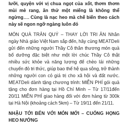
lưỡi, quyện với vị chua ngọt của xốt, thơm thơm
mùi mè rang, ăn thử một miếng là không thể
ngừng…. Cùng là nạc heo mà chế biến theo cách
này sẽ ngon ngỡ ngàng luôn đó
MÓN QUÀ TRÂN QUÝ – THAY LỜI TRI ÂN Nhân
ngày Nhà giáo Việt Nam sắp đến, hãy cùng MEATDeli
gửi đến những người Thầy Cô thân thương món quà
bổ dưỡng đặc biệt như một lời chúc Thầy Cô thật
nhiều sức khỏe và năng lượng để chèo lái những
chuyến đò tri thức, giúp bao thế hệ qua sông, trở thành
những người con có giá trị cho xã hội và đất nước.
MEATDeli dành tặng chương trình: MIỄN PHÍ gói quà
tặng cho đơn hàng tại Hồ Chí Minh – Từ 17/11đến
20/11 MIỄN PHÍ giao hàng đối với đơn hàng từ 300k
tại Hà Nội (khoảng cách 5km) – Từ 19/11 đến 21/11.
NHẬU TỚI BẾN VỚI MÓN MỚI – CUỐNG HỌNG
HEO NƯỚNG