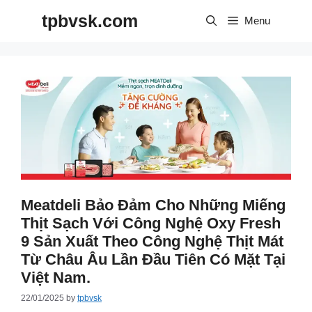
Skip
tpbvsk.com
to
Menu
content
Meatdeli Bảo Đảm Cho Những Miếng
Thịt Sạch Với Công Nghệ Oxy Fresh
9 Sản Xuất Theo Công Nghệ Thịt Mát
Từ Châu Âu Lần Đầu Tiên Có Mặt Tại
Việt Nam.
22/01/2025
by
tpbvsk