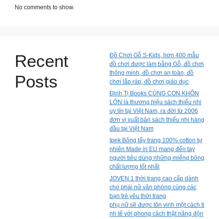
No comments to show.
Recent
Đồ Chơi Gỗ S-Kids, hơn 400 mẫu
đồ chơi được làm bằng Gỗ, đồ chơi
thông minh, đồ chơi an toàn, đồ
Posts
chơi lắp ráp, đồ chơi giáo dục
Đinh Tị Books CÙNG CON KHÔN
LỚN là thương hiệu sách thiếu nhi
uy tín tại Việt Nam, ra đời từ 2006
đơn vị xuất bản sách thiếu nhi hàng
đầu tại Việt Nam
Ipek Bông tẩy trang 100% cotton tự
nhiên Made in EU mang đến tay
người tiêu dùng những miếng bông
chất lượng tốt nhất
JOVEN 1 thời trang cao cấp dành
cho phái nữ văn phòng cùng các
bạn trẻ yêu thời trang
phụ nữ sẽ được tôn vinh một cách ti
nh tế với phong cách thật năng độn