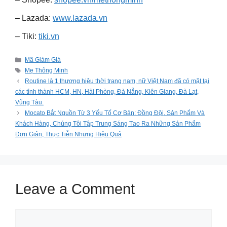
– Lazada:
www.lazada.vn
– Tiki:
tiki.vn
Categories
Mã Giảm Giá
Tags
Mẹ Thông Minh
Routine là 1 thương hiệu thời trang nam, nữ Việt Nam đã có mặt tại
các tỉnh thành HCM, HN, Hải Phòng, Đà Nẵng, Kiên Giang, Đà Lạt,
Vũng Tàu.
Mocato Bắt Nguồn Từ 3 Yếu Tố Cơ Bản: Đồng Đội, Sản Phẩm Và
Khách Hàng, Chúng Tôi Tập Trung Sáng Tạo Ra Những Sản Phẩm
Đơn Giản, Thực Tiễn Nhưng Hiệu Quả
Leave a Comment
Comment