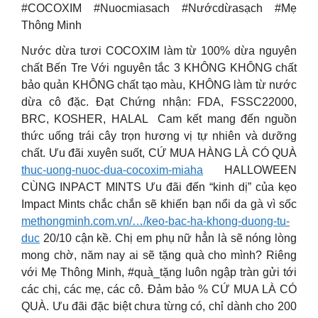
#COCOXIM #Nuocmiasach #Nướcdừasạch #Mẹ
Thông Minh
Nước dừa tươi COCOXIM làm từ 100% dừa nguyên
chất Bến Tre Với nguyên tắc 3 KHÔNG KHÔNG chất
bảo quản KHÔNG chất tạo màu, KHÔNG làm từ nước
dừa cô đặc. Đạt Chứng nhận: FDA, FSSC22000,
BRC, KOSHER, HALAL ️ Cam kết mang đến nguồn
thức uống trái cây trọn hương vị tự nhiên và dưỡng
chất. Ưu đãi xuyên suốt, CỨ MUA HÀNG LÀ CÓ QUÀ
thuc-uong-nuoc-dua-cocoxim-miaha
HALLOWEEN
CÙNG INPACT MINTS Ưu đãi đến “kinh dị” của kẹo
Impact Mints chắc chắn sẽ khiến bạn nổi da gà vì sốc
methongminh.com.vn/…/keo-bac-ha-khong-duong-tu-
duc
20/10 cận kề. Chị em phụ nữ hẳn là sẽ nóng lòng
mong chờ, năm nay ai sẽ tặng quà cho mình? Riêng
với Mẹ Thông Minh, #quà_tặng luôn ngập tràn gửi tới
các chị, các mẹ, các cô. Đảm bảo % CỨ MUA LÀ CÓ
QUÀ. Ưu đãi đặc biệt chưa từng có, chỉ dành cho 200