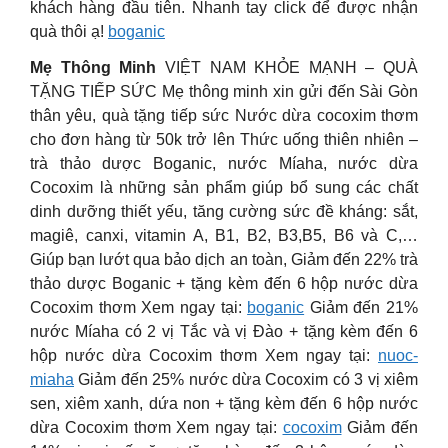
khách hàng đầu tiên. Nhanh tay click để được nhận
quà thôi ạ!
boganic
Mẹ Thông Minh
VIỆT NAM KHỎE MẠNH – QUÀ
TẶNG TIẾP SỨC Mẹ thông minh xin gửi đến Sài Gòn
thân yêu, quà tặng tiếp sức Nước dừa cocoxim thơm
cho đơn hàng từ 50k trở lên Thức uống thiên nhiên –
trà thảo dược Boganic, nước Míaha, nước dừa
Cocoxim là những sản phẩm giúp bổ sung các chất
dinh dưỡng thiết yếu, tăng cường sức đề kháng: sắt,
magiê, canxi, vitamin A, B1, B2, B3,B5, B6 và C,…
Giúp bạn lướt qua bảo dịch an toàn, Giảm đến 22% trà
thảo dược Boganic + tặng kèm đến 6 hộp nước dừa
Cocoxim thơm Xem ngay tại:
boganic
Giảm đến 21%
nước Míaha có 2 vị Tắc và vị Đào + tặng kèm đến 6
hộp nước dừa Cocoxim thơm Xem ngay tại:
nuoc-
miaha
Giảm đến 25% nước dừa Cocoxim có 3 vị xiêm
sen, xiêm xanh, dứa non + tặng kèm đến 6 hộp nước
dừa Cocoxim thơm Xem ngay tại:
cocoxim
Giảm đến