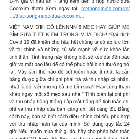
14% gia vị nấu ăn + tặng kèm đến 3 hộp nước dừa
Cocoxim thơm Xem ngay tại:
methongminh.com.vn/
…/thuc-uong-nuoc-dua-cocoxim…
VIỆT NAM ƠIIII CỐ LÊNNNN 6 MẸO HAY GIÚP MẸ
BỈM SỮA TIẾT KIỆM TRONG MÙA DỊCH! “Đại dịch
Covid 19 đã khiến cho hầu hết chúng ta có áp lực lớn
về tài chính và những cú sốc mạnh về sức khỏe lẫn
tinh thần. Tình trạng này không biết sẽ kéo dài đến bao
giờ và mất bao lâu để có thể phục hồi bình thường trở
lại. Vậy làm thế nào để tiết kiệm hoặc ít nhất là cân
bằng được giữa chi phí phải trả và thu nhập cá nhân,
nhất là đối với những bà mẹ bỉm sữa? Hãy cùng tham
khảo ngay một số mẹo sau nhé ” Tính toán lại chi phí
và thu nhập hàng tháng Lập một bảng để tính toán chi
phí và thu nhập của bạn càng chi tiết càng tốt. Bằng
cách này, bạn sẽ biết cách điều chỉnh chi tiêu phù hợp
với thu nhập hiện tại của mình. Sử dụng quy tắc 24
giờ Nếu muốn mua thứ gì đó, hãy cho phép bản thân
suy nghĩ 24h trước khi thực sự đưa ra quyết định. Tính