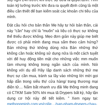
toán kỹ lưỡng trước khi đưa ra quyết định cũng là một
điều cần thiết để bạn kiểm soát các khoản chi tiêu của
mình.
Đặt câu hỏi cho bản thân Mẹ hãy tự hỏi bản thân, cái
này “cần” hay chỉ là “muốn” và liệu có thực sự không
thể thiếu được không. Mẹo đơn giản này giúp mẹ biết
được có phải mình đang mua sắm theo cảm hứng?
Bán những thứ không dùng nữa Bán những thứ
không cần hoặc không sử dụng nữa là một cách tuyệt
vời để huy động tiền mặt cho những việc mm muốn
làm nhưng không trong ngân sách của mình. Nói
không với dụ dỗ Hãy lập danh sách những thứ mẹ
thực sự cần mua, tránh sa lầy vào những lời mời gọi
hấp dẫn trong siêu thị/ cửa hàng/ trang thương mại
điện tử… Nắm bắt nhanh ưu đãi Mẹ thông minh đang
có CTKM Sale 50% khi mua tã Drypers bất kỳ, hãy tận
dụng cơ hội này để tiết kiệm. ” Xem ngay tại:
methongminh.com.vn/colle…/san-pham-drypers-chau-