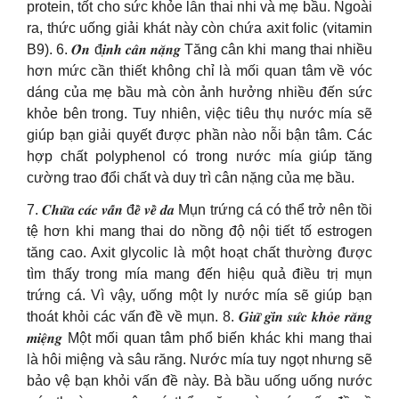
protein, tốt cho sức khỏe lẫn thai nhi và mẹ bầu. Ngoài
ra, thức uống giải khát này còn chứa axit folic (vitamin
B9). 6. 𝑶̂̉𝒏 đ𝒊̣𝒏𝒉 𝒄𝒂̂𝒏 𝒏𝒂̣̆𝒏𝒈 Tăng cân khi mang thai nhiều
hơn mức cần thiết không chỉ là mối quan tâm về vóc
dáng của mẹ bầu mà còn ảnh hưởng nhiều đến sức
khỏe bên trong. Tuy nhiên, việc tiêu thụ nước mía sẽ
giúp bạn giải quyết được phần nào nỗi bận tâm. Các
hợp chất polyphenol có trong nước mía giúp tăng
cường trao đổi chất và duy trì cân nặng của mẹ bầu.
7. 𝑪𝒉𝒖̛̃𝒂 𝒄𝒂́𝒄 𝒗𝒂̂́𝒏 đ𝒆̂̀ 𝒗𝒆̂̀ 𝒅𝒂 Mụn trứng cá có thể trở nên tồi
tệ hơn khi mang thai do nồng độ nội tiết tố estrogen
tăng cao. Axit glycolic là một hoạt chất thường được
tìm thấy trong mía mang đến hiệu quả điều trị mụn
trứng cá. Vì vậy, uống một ly nước mía sẽ giúp bạn
thoát khỏi các vấn đề về mụn. 8. 𝑮𝒊𝒖̛̃ 𝒈𝒊̀𝒏 𝒔𝒖̛́𝒄 𝒌𝒉𝒐̉𝒆 𝒓𝒂̆𝒏𝒈
𝒎𝒊𝒆̣̂𝒏𝒈 Một mối quan tâm phổ biến khác khi mang thai
là hôi miệng và sâu răng. Nước mía tuy ngọt nhưng sẽ
bảo vệ bạn khỏi vấn đề này. Bà bầu uống uống nước