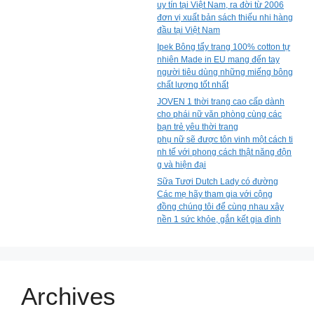
uy tín tại Việt Nam, ra đời từ 2006
đơn vị xuất bản sách thiếu nhi hàng
đầu tại Việt Nam
Ipek Bông tẩy trang 100% cotton tự
nhiên Made in EU mang đến tay
người tiêu dùng những miếng bông
chất lượng tốt nhất
JOVEN 1 thời trang cao cấp dành
cho phái nữ văn phòng cùng các
bạn trẻ yêu thời trang
phụ nữ sẽ được tôn vinh một cách ti
nh tế với phong cách thật năng độn
g và hiện đại
Sữa Tươi Dutch Lady có đường
Các mẹ hãy tham gia với cộng
đồng chúng tôi để cùng nhau xây
nền 1 sức khỏe, gắn kết gia đình
Archives