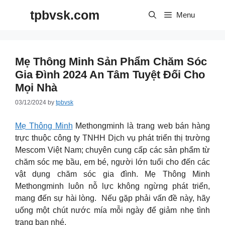
Skip
tpbvsk.com
to
Menu
content
Mẹ Thông Minh Sản Phẩm Chăm Sóc
Gia Đình 2024 An Tâm Tuyệt Đối Cho
Mọi Nhà
03/12/2024
by
tpbvsk
Mẹ Thông Minh
Methongminh là trang web bán hàng
trực thuộc công ty TNHH Dịch vụ phát triển thị trường
Mescom Việt Nam; chuyên cung cấp các sản phẩm từ
chăm sóc mẹ bầu, em bé, người lớn tuổi cho đến các
vật dụng chăm sóc gia đình. Mẹ Thông Minh
Methongminh luôn nỗ lực không ngừng phát triển,
mang đến sự hài lòng. Nếu gặp phải vấn đề này, hãy
uống một chút nước mía mỗi ngày để giảm nhẹ tình
trạng bạn nhé.