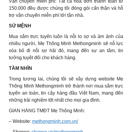
Vận chuyển miễn phí: Tất cả hóa đơn thanh toán từ
150.000 đều được chúng tôi đóng gói cẩn thận và hỗ
trợ vận chuyển miễn phí tới tận nhà.
SỨ MỆNH
Mua sắm trực tuyến luôn là nỗi lo sợ và ám ảnh của
nhiều người, Mẹ Thông Minh Methongminh sẽ nỗ lực
xóa bỏ đi nỗi sợ hãi đó, mang đến sự an tâm, tin
tưởng tuyệt đối cho khách hàng.
TẦM NHÌN
Trong tương lai, chúng tôi sẽ xây dựng website Mẹ
Thông Minh Methongminh trở thành nơi mua sắm trực
tuyến an toàn, tin cậy hàng đầu Việt Nam, mang đến
những trải nghiệm tốt nhất cho mọi gia đình.
GIAN HÀNG TMĐT Mẹ Thông Minh:
– Website:
methongminh.com.vn/
– Shopee:
shopee.vn/methongminh