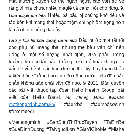
mía thường xuyên có thể ngăn ngừa các vấn đề về
răng vì mía chứa nhiều magiê và canxi, tốt cho răng. 9.
𝑮𝒊𝒂̉𝒊 𝒒𝒖𝒚𝒆̂́𝒕 𝒕𝒂́𝒐 𝒃𝒐́𝒏 Nhiều bà bầu bị chứng khó tiêu và
táo bón khi mang thai hoặc thậm chí nghiêm trọng hơn
là cả nhiễm trùng dạ dày.
𝑳𝒖̛𝒖 𝒚́ 𝒌𝒉𝒊 𝒃𝒂̀ 𝒃𝒂̂̀𝒖 𝒖𝒐̂́𝒏𝒈 𝒏𝒖̛𝒐̛́𝒄 𝒎𝒊́𝒂 Dẫu nước mía rất tốt
cho phụ nữ mang thai nhưng mẹ bầu vẫn chỉ nên
uống ở một số lượng nhất định, vừa phải. Trong
trường hợp bị đái tháo đường trước đó hoặc đang gặp
vấn đề về bệnh đái tháo đường thai kỳ, hãy tham khảo
ý kiến bác sĩ rằng bạn có nên uống nước mía để chắc
chắn không gặp phải vấn đề nào. © 2021, Bản quyền
các bài viết thuộc tập đoàn Hello Health Group, bài
viết của Hello Bacsi. 𝑴𝒆̣ 𝑻𝒉𝒐̂𝒏𝒈 𝑴𝒊𝒏𝒉 𝑾𝒆𝒃𝒔𝒊𝒕𝒆:
methongminh.com.vn/
#tãembé #tãembésơsinh
#ômembéđi
#Methongminh #SanSieuThiTrucTuyen #TaEmBe
#SuaDinhDuong #TaNguoiLon #GiaViChoMe #Míaha