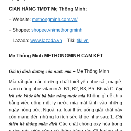
GIAN HÀNG TMĐT Mẹ Thông Minh:
– Website:
methongminh.com.vn/
– Shopee:
shopee.vn/methongminh
– Lazada:
www.lazada.vn
– Tiki:
tiki.vn
Mẹ Thông Minh METHONGMINH CAM KẾT
𝑮𝒊𝒂́ 𝒕𝒓𝒊̣ 𝒅𝒊𝒏𝒉 𝒅𝒖̛𝒐̛̃𝒏𝒈 𝒄𝒖̉𝒂 𝒏𝒖̛𝒐̛́𝒄 𝒎𝒊́𝒂 – Mẹ Thông Minh
Mía rất giàu các dưỡng chất thiết yếu như sắt, magiê,
canxi cũng như vitamin A, B1, B2, B3, B5, B6 và C. 𝑳𝒐̛̣𝒊
𝒊́𝒄𝒉 𝒔𝒖̛́𝒄 𝒌𝒉𝒐̉𝒆 𝒌𝒉𝒊 𝒃𝒂̀ 𝒃𝒂̂̀𝒖 𝒖𝒐̂́𝒏𝒈 𝒏𝒖̛𝒐̛́𝒄 𝒎𝒊́𝒂 Không gì dễ chịu
bằng việc uống một ly nước mía mát lành vào những
ngày nóng bức. Ngoài ra, loại thức uống giải khát này
còn mang đến những lợi ích sức khỏe như sau: 1. 𝑪𝒂̉𝒊
𝒕𝒉𝒊𝒆̣̂𝒏 𝒉𝒆̣̂ 𝒕𝒉𝒐̂́𝒏𝒈 𝒎𝒊𝒆̂̃𝒏 𝒅𝒊̣𝒄𝒉 Các chất chống oxy hóa trong
nước mía giúp củng cố thêm hàng rào đề kháng cho