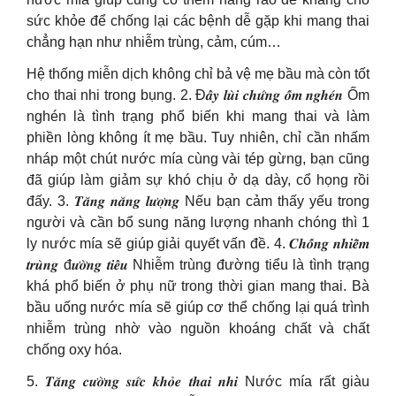
sức khỏe để chống lại các bệnh dễ gặp khi mang thai
chẳng hạn như nhiễm trùng, cảm, cúm…
Hệ thống miễn dịch không chỉ bả vệ mẹ bầu mà còn tốt
cho thai nhi trong bụng. 2. Đ𝒂̂̉𝒚 𝒍𝒖̀𝒊 𝒄𝒉𝒖̛́𝒏𝒈 𝒐̂́𝒎 𝒏𝒈𝒉𝒆́𝒏 Ốm
nghén là tình trạng phổ biến khi mang thai và làm
phiền lòng không ít mẹ bầu. Tuy nhiên, chỉ cần nhấm
nháp một chút nước mía cùng vài tép gừng, bạn cũng
đã giúp làm giảm sự khó chịu ở dạ dày, cổ họng rồi
đấy. 3. 𝑻𝒂̆𝒏𝒈 𝒏𝒂̆𝒏𝒈 𝒍𝒖̛𝒐̛̣𝒏𝒈 Nếu bạn cảm thấy yếu trong
người và cần bổ sung năng lượng nhanh chóng thì 1
ly nước mía sẽ giúp giải quyết vấn đề. 4. 𝑪𝒉𝒐̂́𝒏𝒈 𝒏𝒉𝒊𝒆̂̃𝒎
𝒕𝒓𝒖̀𝒏𝒈 đ𝒖̛𝒐̛̀𝒏𝒈 𝒕𝒊𝒆̂̉𝒖 Nhiễm trùng đường tiểu là tình trạng
khá phổ biến ở phụ nữ trong thời gian mang thai. Bà
bầu uống nước mía sẽ giúp cơ thể chống lại quá trình
nhiễm trùng nhờ vào nguồn khoáng chất và chất
chống oxy hóa.
5. 𝑻𝒂̆𝒏𝒈 𝒄𝒖̛𝒐̛̀𝒏𝒈 𝒔𝒖̛́𝒄 𝒌𝒉𝒐̉𝒆 𝒕𝒉𝒂𝒊 𝒏𝒉𝒊 Nước mía rất giàu