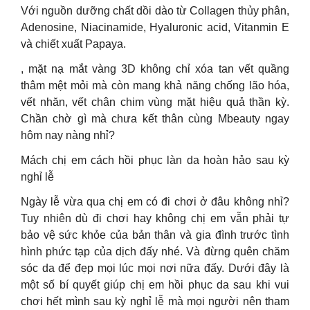
Với nguồn dưỡng chất dồi dào từ Collagen thủy phân,
Adenosine, Niacinamide, Hyaluronic acid, Vitanmin E
và chiết xuất Papaya.
, mặt nạ mắt vàng 3D không chỉ xóa tan vết quầng
thâm mệt mỏi mà còn mang khả năng chống lão hóa,
vết nhăn, vết chân chim vùng mặt hiệu quả thần kỳ.
Chần chờ gì mà chưa kết thân cùng Mbeauty ngay
hôm nay nàng nhỉ?
Mách chị em cách hồi phục làn da hoàn hảo sau kỳ
nghỉ lễ
Ngày lễ vừa qua chị em có đi chơi ở đâu không nhỉ?
Tuy nhiên dù đi chơi hay không chị em vẫn phải tự
bảo vệ sức khỏe của bản thân và gia đình trước tình
hình phức tạp của dịch đấy nhé. Và đừng quên chăm
sóc da để đẹp mọi lúc mọi nơi nữa đấy. Dưới đây là
một số bí quyết giúp chị em hồi phục da sau khi vui
chơi hết mình sau kỳ nghỉ lễ mà mọi người nên tham