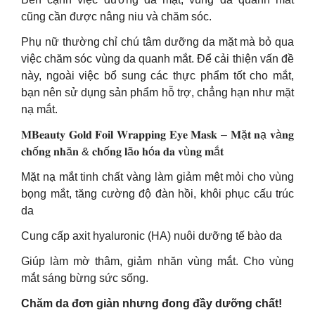
cũng cần được nâng niu và chăm sóc.
Phụ nữ thường chỉ chú tâm dưỡng da mặt mà bỏ qua
việc chăm sóc vùng da quanh mắt. Để cải thiện vấn đề
này, ngoài việc bổ sung các thực phẩm tốt cho mắt,
bạn nên sử dụng sản phẩm hỗ trợ, chẳng hạn như mặt
nạ mắt.
𝐌𝐁𝐞𝐚𝐮𝐭𝐲 𝐆𝐨𝐥𝐝 𝐅𝐨𝐢𝐥 𝐖𝐫𝐚𝐩𝐩𝐢𝐧𝐠 𝐄𝐲𝐞 𝐌𝐚𝐬𝐤 – 𝐌ặ𝐭 𝐧ạ 𝐯à𝐧𝐠
𝐜𝐡ố𝐧𝐠 𝐧𝐡ă𝐧 & 𝐜𝐡ố𝐧𝐠 𝐥ã𝐨 𝐡ó𝐚 𝐝𝐚 𝐯ù𝐧𝐠 𝐦ắ𝐭
Mặt nạ mắt tinh chất vàng làm giảm mệt mỏi cho vùng
bọng mắt, tăng cường độ đàn hồi, khôi phục cấu trúc
da
Cung cấp axit hyaluronic (HA) nuôi dưỡng tế bào da
Giúp làm mờ thâm, giảm nhăn vùng mắt. Cho vùng
mắt sáng bừng sức sống.
Chăm da đơn giản nhưng đong đầy dưỡng chất!