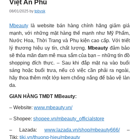
Việt An Phú
08/01/2025
by
tpbvsk
Mbeauty
là website bán hàng chính hãng giảm giá
mạnh, với những mặt hàng thế mạnh như Mỹ Phẩm,
Nước Hoa, Thời Trang và Phụ kiện cao cấp. Với triết
lý thương hiệu uy tín, chất lượng.
Mbeauty
đảm bảo
sẽ thỏa mãn đam mê mua sắm của bạn – những tín đồ
shopping đích thực. – Sau khi đắp mặt nạ vào buổi
sáng hoặc buổi trưa, nếu có việc cần phải ra ngoài,
hãy thoa thêm một lớp kem chống nắng để bảo vệ làn
da.
GIAN HÀNG TMĐT MBeauty:
– Website:
www.mbeauty.vn/
– Shopee:
shopee.vn/mbeauty_officialstore
– Lazada:
www.lazada.vn/shop/mbeauty666/
–
Tiki:
tiki.vn/thuong-hieu/mbeauty