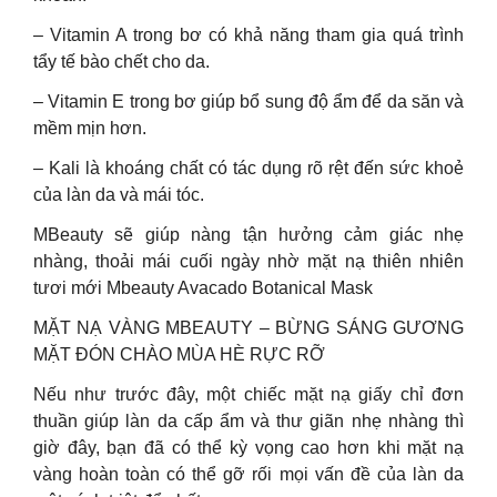
– Vitamin A trong bơ có khả năng tham gia quá trình
tẩy tế bào chết cho da.
– Vitamin E trong bơ giúp bổ sung độ ẩm để da săn và
mềm mịn hơn.
– Kali là khoáng chất có tác dụng rõ rệt đến sức khoẻ
của làn da và mái tóc.
MBeauty sẽ giúp nàng tận hưởng cảm giác nhẹ
nhàng, thoải mái cuối ngày nhờ mặt nạ thiên nhiên
tươi mới Mbeauty Avacado Botanical Mask
MẶT NẠ VÀNG MBEAUTY – BỪNG SÁNG GƯƠNG
MẶT ĐÓN CHÀO MÙA HÈ RỰC RỠ
Nếu như trước đây, một chiếc mặt nạ giấy chỉ đơn
thuần giúp làn da cấp ẩm và thư giãn nhẹ nhàng thì
giờ đây, bạn đã có thể kỳ vọng cao hơn khi mặt nạ
vàng hoàn toàn có thể gỡ rối mọi vấn đề của làn da