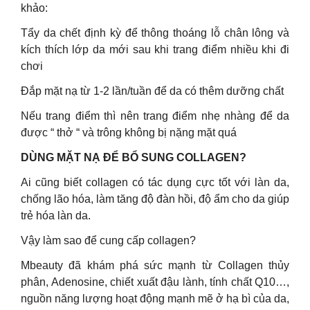
khảo:
Tẩy da chết định kỳ để thông thoáng lỗ chân lông và
kích thích lớp da mới sau khi trang điểm nhiều khi đi
chơi
Đắp mặt nạ từ 1-2 lần/tuần để da có thêm dưỡng chất
Nếu trang điểm thì nên trang điểm nhẹ nhàng để da
được “ thở “ và trông không bị nặng mặt quá
DÙNG MẶT NẠ ĐỂ BỔ SUNG COLLAGEN?
Ai cũng biết collagen có tác dụng cực tốt với làn da,
chống lão hóa, làm tăng độ đàn hồi, độ ẩm cho da giúp
trẻ hóa làn da.
Vậy làm sao để cung cấp collagen?
Mbeauty đã khám phá sức mạnh từ Collagen thủy
phân, Adenosine, chiết xuất đậu lành, tính chất Q10…,
nguồn năng lượng hoạt động mạnh mẽ ở hạ bì của da,