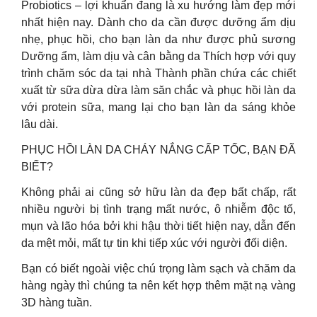
Probiotics – lợi khuẩn đang là xu hướng làm đẹp mới
nhất hiện nay. Dành cho da cần được dưỡng ẩm dịu
nhẹ, phục hồi, cho bạn làn da như được phủ sương
Dưỡng ẩm, làm dịu và cân bằng da Thích hợp với quy
trình chăm sóc da tại nhà Thành phần chứa các chiết
xuất từ sữa dừa dừa làm săn chắc và phục hồi làn da
với protein sữa, mang lại cho bạn làn da sáng khỏe
lâu dài.
PHỤC HỒI LÀN DA CHÁY NẮNG CẤP TỐC, BẠN ĐÃ
BIẾT?
Không phải ai cũng sở hữu làn da đẹp bất chấp, rất
nhiều người bị tình trạng mất nước, ô nhiễm độc tố,
mụn và lão hóa bởi khi hậu thời tiết hiện nay, dẫn đến
da mệt mỏi, mất tự tin khi tiếp xúc với người đối diện.
Bạn có biết ngoài việc chú trọng làm sạch và chăm da
hàng ngày thì chúng ta nên kết hợp thêm mặt nạ vàng
3D hàng tuần.