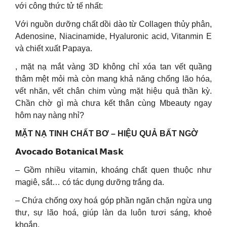
với công thức tử tế nhất:
Với nguồn dưỡng chất dồi dào từ Collagen thủy phân,
Adenosine, Niacinamide, Hyaluronic acid, Vitanmin E
và chiết xuất Papaya.
, mặt nạ mắt vàng 3D không chỉ xóa tan vết quầng
thâm mệt mỏi mà còn mang khả năng chống lão hóa,
vết nhăn, vết chân chim vùng mặt hiệu quả thần kỳ.
Chần chờ gì mà chưa kết thân cùng Mbeauty ngay
hôm nay nàng nhỉ?
MẶT NẠ TINH CHẤT BƠ – HIỆU QUẢ BẤT NGỜ
𝗔𝘃𝗼𝗰𝗮𝗱𝗼 𝗕𝗼𝘁𝗮𝗻𝗶𝗰𝗮𝗹 𝗠𝗮𝘀𝗸
– Gồm nhiều vitamin, khoáng chất quen thuộc như
magiê, sắt… có tác dụng dưỡng trắng da.
– Chứa chống oxy hoá góp phần ngăn chặn ngừa ung
thư, sự lão hoá, giúp làn da luôn tươi sáng, khoẻ
khoắn.