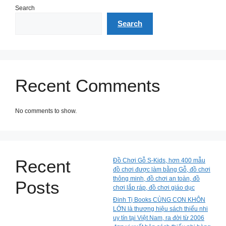
Search
Search
Recent Comments
No comments to show.
Recent
Đồ Chơi Gỗ S-Kids, hơn 400 mẫu
đồ chơi được làm bằng Gỗ, đồ chơi
thông minh, đồ chơi an toàn, đồ
Posts
chơi lắp ráp, đồ chơi giáo dục
Đinh Tị Books CÙNG CON KHÔN
LỚN là thương hiệu sách thiếu nhi
uy tín tại Việt Nam, ra đời từ 2006