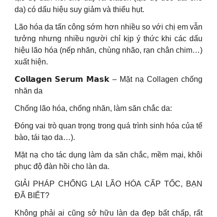
da) có dấu hiệu suy giảm và thiếu hụt.
Lão hóa da tấn công sớm hơn nhiều so với chị em vẫn
tưởng nhưng nhiều người chỉ kịp ý thức khi các dấu
hiệu lão hóa (nếp nhăn, chùng nhão, rạn chân chim…)
xuất hiện.
𝗖𝗼𝗹𝗹𝗮𝗴𝗲𝗻 𝗦𝗲𝗿𝘂𝗺 𝗠𝗮𝘀𝗸 – Mặt nạ Collagen chống
nhăn da
Chống lão hóa, chống nhăn, làm săn chắc da:
Đóng vai trò quan trọng trong quá trình sinh hóa của tế
bào, tái tạo da…).
Mặt nạ cho tác dụng làm da săn chắc, mềm mại, khôi
phục độ đàn hồi cho làn da.
GIẢI PHÁP CHỐNG LẠI LÃO HÓA CẤP TỐC, BẠN
ĐÃ BIẾT?
Không phải ai cũng sở hữu làn da đẹp bất chấp, rất