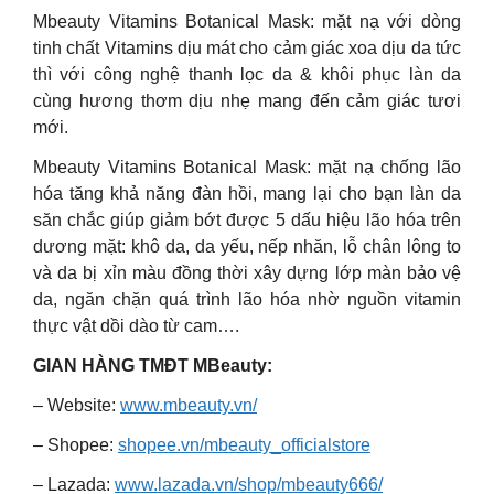
Mbeauty Vitamins Botanical Mask: mặt nạ với dòng
tinh chất Vitamins dịu mát cho cảm giác xoa dịu da tức
thì với công nghệ thanh lọc da & khôi phục làn da
cùng hương thơm dịu nhẹ mang đến cảm giác tươi
mới.
Mbeauty Vitamins Botanical Mask: mặt nạ chống lão
hóa tăng khả năng đàn hồi, mang lại cho bạn làn da
săn chắc giúp giảm bớt được 5 dấu hiệu lão hóa trên
dương mặt: khô da, da yếu, nếp nhăn, lỗ chân lông to
và da bị xỉn màu đồng thời xây dựng lớp màn bảo vệ
da, ngăn chặn quá trình lão hóa nhờ nguồn vitamin
thực vật dồi dào từ cam….
GIAN HÀNG TMĐT MBeauty:
– Website:
www.mbeauty.vn/
– Shopee:
shopee.vn/mbeauty_officialstore
– Lazada:
www.lazada.vn/shop/mbeauty666/