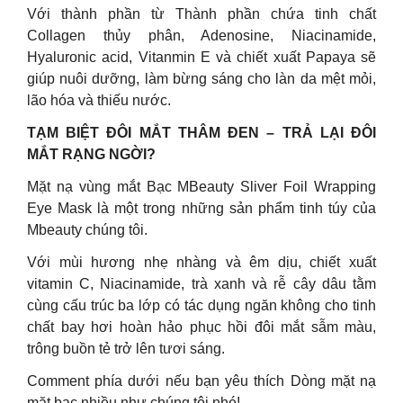
Với thành phần từ Thành phần chứa tinh chất
Collagen thủy phân, Adenosine, Niacinamide,
Hyaluronic acid, Vitanmin E và chiết xuất Papaya sẽ
giúp nuôi dưỡng, làm bừng sáng cho làn da mệt mỏi,
lão hóa và thiếu nước.
TẠM BIỆT ĐÔI MẮT THÂM ĐEN – TRẢ LẠI ĐÔI
MẮT RẠNG NGỜI?
Mặt nạ vùng mắt Bạc MBeauty Sliver Foil Wrapping
Eye Mask là một trong những sản phẩm tinh túy của
Mbeauty chúng tôi.
Với mùi hương nhẹ nhàng và êm dịu, chiết xuất
vitamin C, Niacinamide, trà xanh và rễ cây dâu tằm
cùng cấu trúc ba lớp có tác dụng ngăn không cho tinh
chất bay hơi hoàn hảo phục hồi đôi mắt sẫm màu,
trông buồn tẻ trở lên tươi sáng.
Comment phía dưới nếu bạn yêu thích Dòng mặt nạ
mặt bạc nhiều như chúng tôi nhé!