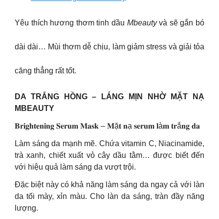
Yêu thích hương thơm tinh dầu
Mbeauty
và sẽ gắn bó
dài dài… Mùi thơm dễ chịu, làm giảm stress và giải tỏa
căng thẳng rất tốt.
DA TRẮNG HỒNG – LÁNG MỊN NHỜ MẶT NẠ
MBEAUTY
𝐁𝐫𝐢𝐠𝐡𝐭𝐞𝐧𝐢𝐧𝐠 𝐒𝐞𝐫𝐮𝐦 𝐌𝐚𝐬𝐤 – 𝐌ặ𝐭 𝐧ạ 𝐬𝐞𝐫𝐮𝐦 𝐥à𝐦 𝐭𝐫ắ𝐧𝐠 𝐝𝐚
Làm sáng da mạnh mẽ. Chứa vitamin C, Niacinamide,
trà xanh, chiết xuất vỏ cây dầu tằm… được biết đến
với hiệu quả làm sáng da vượt trội.
Đặc biệt này có khả năng làm sáng da ngay cả với làn
da tối mày, xỉn màu. Cho làn da sáng, tràn đầy năng
lượng.