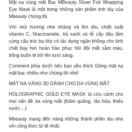
Mặt nạ vùng mắt Bạc MBeauty Sliver Foil Wrapping
Eye Mask là một trong những sản phẩm tinh túy của
Mbeauty chúng tôi.
Với mùi hương nhẹ nhàng và êm dịu, chiết xuất
vitamin C, Niacinamide, trà xanh và rễ cây dâu tằm
cùng cấu trúc ba lớp có tác dụng ngăn không cho tinh
chất bay hơi hoàn hảo phục hồi đôi mắt sẫm màu,
trông buồn tẻ trở lên tươi sáng.
Comment phía dưới nếu bạn yêu thích Dòng mặt nạ
mặt bạc nhiều như chúng tôi nhé!
MẶT NẠ VÀNG 3D DÀNH CHO DA VÙNG MẮT
HOLOGRAPHIC GOLD EYE MASK là cứu cánh cho
mọi vấn đề da vùng mắt (thâm quầng, lão hóa, thiếu
nước…)
Mbeauty mang đến nàng những thành phần dịu nhẹ
với công thức tử tế nhất: