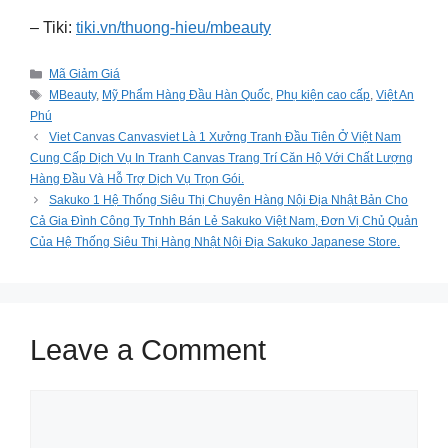
– Tiki:
tiki.vn/thuong-hieu/mbeauty
Categories
Mã Giảm Giá
Tags
MBeauty
,
Mỹ Phẩm Hàng Đầu Hàn Quốc
,
Phụ kiện cao cấp
,
Việt An
Phú
Viet Canvas Canvasviet Là 1 Xưởng Tranh Đầu Tiên Ở Việt Nam
Cung Cấp Dịch Vụ In Tranh Canvas Trang Trí Căn Hộ Với Chất Lượng
Hàng Đầu Và Hỗ Trợ Dịch Vụ Trọn Gói.
Sakuko 1 Hệ Thống Siêu Thị Chuyên Hàng Nội Địa Nhật Bản Cho
Cả Gia Đình Công Ty Tnhh Bán Lẻ Sakuko Việt Nam, Đơn Vị Chủ Quản
Của Hệ Thống Siêu Thị Hàng Nhật Nội Địa Sakuko Japanese Store.
Leave a Comment
Comment