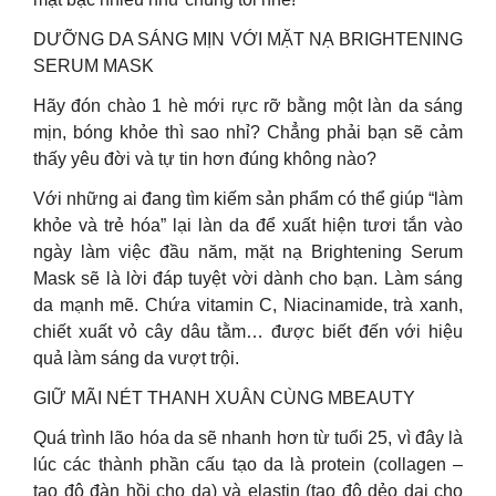
DƯỠNG DA SÁNG MỊN VỚI MẶT NẠ BRIGHTENING
SERUM MASK
Hãy đón chào 1 hè mới rực rỡ bằng một làn da sáng
mịn, bóng khỏe thì sao nhỉ? Chẳng phải bạn sẽ cảm
thấy yêu đời và tự tin hơn đúng không nào?
Với những ai đang tìm kiếm sản phẩm có thể giúp “làm
khỏe và trẻ hóa” lại làn da để xuất hiện tươi tắn vào
ngày làm việc đầu năm, mặt nạ Brightening Serum
Mask sẽ là lời đáp tuyệt vời dành cho bạn. Làm sáng
da mạnh mẽ. Chứa vitamin C, Niacinamide, trà xanh,
chiết xuất vỏ cây dâu tằm… được biết đến với hiệu
quả làm sáng da vượt trội.
GIỮ MÃI NÉT THANH XUÂN CÙNG MBEAUTY
Quá trình lão hóa da sẽ nhanh hơn từ tuổi 25, vì đây là
lúc các thành phần cấu tạo da là protein (collagen –
tạo độ đàn hồi cho da) và elastin (tạo độ dẻo dai cho