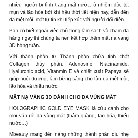
nhiều người bị tình trạng mất nước, ô nhiễm độc tố,
mụn và lão hóa bởi khi hậu thời tiết hiện nay, dẫn đến
da mệt mỏi, mất tự tin khi tiếp xúc với người đối diện.
Bạn có biết ngoài việc chú trọng làm sạch và chăm da
hàng ngày thì chúng ta nên kết hợp thêm mặt nạ vàng
3D hàng tuần.
Với thành phần từ Thành phần chứa tinh chất
Collagen thủy phân, Adenosine, Niacinamide,
Hyaluronic acid, Vitanmin E và chiết xuất Papaya sẽ
giúp nuôi dưỡng, làm bừng sáng cho làn da mệt mỏi,
lão hóa và thiếu nước.
MẶT NẠ VÀNG 3D DÀNH CHO DA VÙNG MẮT
HOLOGRAPHIC GOLD EYE MASK là cứu cánh cho
mọi vấn đề da vùng mắt (thâm quầng, lão hóa, thiếu
nước…)
Mbeauty mang đến nàng những thành phần dịu nhẹ