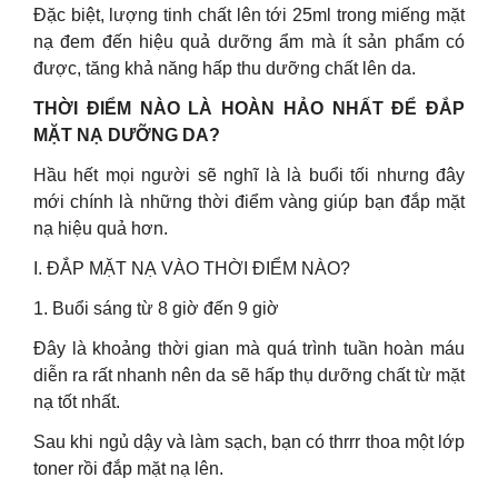
Đặc biệt, lượng tinh chất lên tới 25ml trong miếng mặt
nạ đem đến hiệu quả dưỡng ẩm mà ít sản phẩm có
được, tăng khả năng hấp thu dưỡng chất lên da.
THỜI ĐIỂM NÀO LÀ HOÀN HẢO NHẤT ĐỂ ĐẮP
MẶT NẠ DƯỠNG DA?
Hầu hết mọi người sẽ nghĩ là là buổi tối nhưng đây
mới chính là những thời điểm vàng giúp bạn đắp mặt
nạ hiệu quả hơn.
I. ĐẮP MẶT NẠ VÀO THỜI ĐIỂM NÀO?
1. Buổi sáng từ 8 giờ đến 9 giờ
Đây là khoảng thời gian mà quá trình tuần hoàn máu
diễn ra rất nhanh nên da sẽ hấp thụ dưỡng chất từ mặt
nạ tốt nhất.
Sau khi ngủ dậy và làm sạch, bạn có thrrr thoa một lớp
toner rồi đắp mặt nạ lên.