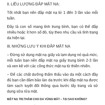
II. LIỀU LƯỢNG ĐẮP MẶT NẠ:
Tốt nhất bạn nên đắp mặt nạ từ 1 đến 3 lần vào mỗi
tuần.
Đây là con số mang tính trung bình, bạn có thể đắp
nhiều hoặc ít hơn số đó, tùy theo nhu cầu và tình trạng
da hiện tại.
III. NHỮNG LƯU Ý KHI ĐẮP MẶT NẠ
– Đừng sử dụng mặt nạ giấy và lạm dụng nó quá mức,
mỗi tuần bạn nên đắp mặt nạ giấy trung bình 2-3 lần
và xen kẽ với các công thức mặt nạ từ thiên nhiên.
– Để các chất dưỡng thẩm thấu vào da một cách đầy
đủ bạn cần đảm bảo làn da trước khi đắp mặt nạ được
làm sạch tuyệt đối thông qua bước tẩy trang và sử
dụng sữa rửa mặt.
MẶT NẠ TRỊ THÂM CHO DA VÙNG MẮT – TẠI SAO KHÔNG?