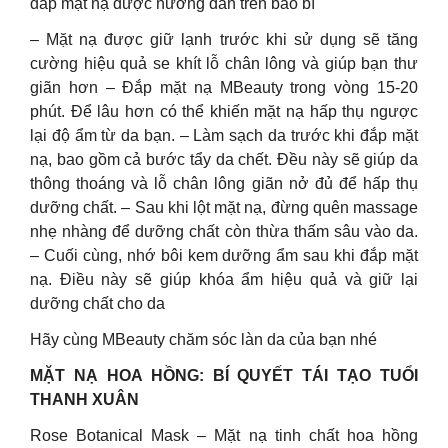
đắp mặt nạ được hướng dẫn trên bao bì
– Mặt nạ được giữ lạnh trước khi sử dụng sẽ tăng
cường hiệu quả se khít lỗ chân lông và giúp bạn thư
giãn hơn – Đắp mặt nạ MBeauty trong vòng 15-20
phút. Để lâu hơn có thể khiến mặt nạ hấp thụ ngược
lại độ ẩm từ da bạn. – Làm sạch da trước khi đắp mặt
nạ, bao gồm cả bước tẩy da chết. Đều này sẽ giúp da
thông thoáng và lỗ chân lông giãn nở đủ để hấp thụ
dưỡng chất. – Sau khi lột mặt nạ, đừng quên massage
nhẹ nhàng để dưỡng chất còn thừa thấm sâu vào da.
– Cuối cùng, nhớ bôi kem dưỡng ẩm sau khi đắp mặt
nạ. Điều này sẽ giúp khóa ẩm hiệu quả và giữ lại
dưỡng chất cho da
Hãy cùng MBeauty chăm sóc làn da của bạn nhé
MẶT NẠ HOA HỒNG: BÍ QUYẾT TÁI TẠO TUỔI
THANH XUÂN
Rose Botanical Mask – Mặt nạ tinh chất hoa hồng