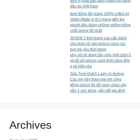
đơn vị xuất bản sách thiếu nhi hàng
đầu tại Việt Nam
Ipek Bông tẩy trang 100% cotton tự
nhiên Made in EU mang đến tay
người tiêu dùng những miếng bông
chất lượng tốt nhất
JOVEN 1 thời trang cao cấp dành
cho phái nữ văn phòng cùng các
bạn trẻ yêu thời trang
phụ nữ sẽ được tôn vinh một cách ti
nh tế với phong cách thật năng độn
g và hiện đại
Sữa Tươi Dutch Lady có đường
Các mẹ hãy tham gia với cộng
đồng chúng tôi để cùng nhau xây
nền 1 sức khỏe, gắn kết gia đình
Archives