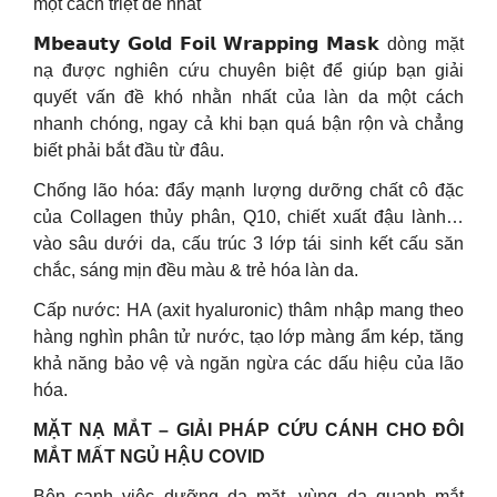
một cách triệt để nhất
𝗠𝗯𝗲𝗮𝘂𝘁𝘆 𝗚𝗼𝗹𝗱 𝗙𝗼𝗶𝗹 𝗪𝗿𝗮𝗽𝗽𝗶𝗻𝗴 𝗠𝗮𝘀𝗸 dòng mặt
nạ được nghiên cứu chuyên biệt để giúp bạn giải
quyết vấn đề khó nhằn nhất của làn da một cách
nhanh chóng, ngay cả khi bạn quá bận rộn và chẳng
biết phải bắt đầu từ đâu.
Chống lão hóa: đẩy mạnh lượng dưỡng chất cô đặc
của Collagen thủy phân, Q10, chiết xuất đậu lành…
vào sâu dưới da, cấu trúc 3 lớp tái sinh kết cấu săn
chắc, sáng mịn đều màu & trẻ hóa làn da.
Cấp nước: HA (axit hyaluronic) thâm nhập mang theo
hàng nghìn phân tử nước, tạo lớp màng ẩm kép, tăng
khả năng bảo vệ và ngăn ngừa các dấu hiệu của lão
hóa.
MẶT NẠ MẮT – GIẢI PHÁP CỨU CÁNH CHO ĐÔI
MẮT MẤT NGỦ HẬU COVID
Bên cạnh việc dưỡng da mặt, vùng da quanh mắt