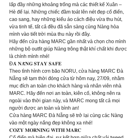
lấp đầy những khoảng trống mà các thiết kế Xuân –
Hè để lại. Những chiếc đầm toát lên nét đẹp cổ điển,
cao sang, hay những kiểu áo cách điệu vừa thu hút,
vừa tinh tế, tất cả đều đã sẵn sàng cùng Nàng hòa
mình vào tiết trời mùa thu này rồi đây.
Hãy đến cửa hàng MARC gần nhất và chọn cho mình
những bộ outfit giúp Nàng trông thật khí chất khi được
là chính mình nhé!
Đ𝐀̀ 𝐍𝐀̆̃𝐍𝐆 𝐒𝐓𝐀𝐘 𝐒𝐀𝐅𝐄
Theo tình hình cơn bão NORU, cửa hàng MARC Đà
Nẵng sẽ tạm thời đóng cửa từ hôm nay, 27/09, nhằm
mục đích an toàn cho khách hàng và nhân viên nhà
MARC. Hãy đến nơi an toàn, kiên cố, không nên ra
ngoài vào thời gian này, và MARC mong tất cả mọi
người được an toàn và bình an!
Cửa hàng MARC Đà Nẵng sẽ trở lại cùng các Nàng
vào một ngày nắng đẹp không xa nhé!
𝐂𝐎𝐙𝐘 𝐌𝐎𝐑𝐍𝐈𝐍𝐆 𝐖𝐈𝐓𝐇 𝐌𝐀𝐑𝐂
Cổ điển mà hiện đại, sự kết hợp giữa chất vải tweed