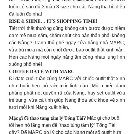
luôn có sẵn đủ 3 màu 3 size cho các Nàng tha hồ điệu
đà luôn đó nha!
𝐑𝐈𝐒𝐄 & 𝐒𝐇𝐈𝐍𝐄… 𝐈𝐓’𝐒 𝐒𝐇𝐎𝐏𝐏𝐈𝐍𝐆 𝐓𝐈𝐌𝐄!
Tiết trời thất thường cũng không cản bước được niềm
đam mê mua sắm, chăm chút cho bản thân phải không
các Nàng? Tranh thủ ghé ngay cửa hàng nhà MARC,
vừa trú mưa mà còn chốt được bao outfit thật xinh xắn.
Hẹn các Nàng một ngày nắng ấm cùng nhau lung linh
xuống phố nhé!
𝐂𝐎𝐅𝐅𝐄𝐄 𝐃𝐀𝐓𝐄 𝐖𝐈𝐓𝐇 𝐌𝐀𝐑𝐂
Đi date cuối tuần cùng MARC với chiếc outfit thật xinh
như buổi hẹn hò với mối tình đầu. Một chiếc đầm
phảng phất nét quyến rũ của Nàng, hay set outfit vừa
trẻ trung, vừa cá tính giúp Nàng thỏa sức khoe vẻ xinh
tươi mỗi khi Nàng xuất hiện,
𝐌𝐚̣̆𝐜 𝐠𝐢̀ đ𝐞̂̉ 𝐭𝐡𝐚𝐨 𝐭𝐮́𝐧𝐠 𝐭𝐚̂𝐦 𝐥𝐲́ 𝐓𝐨̂̉𝐧𝐠 𝐓𝐚̀𝐢? Mặc gì cho buổi
tối hẹn hò lãng mạn để “thao túng tâm lý” Tổng Tài
đây? Để MARC gợi ý cho các Nàng một số outfit hứa