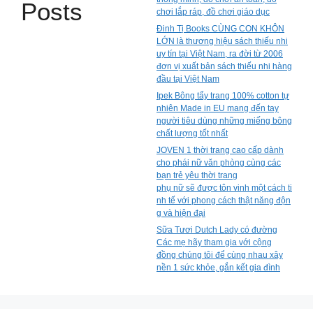
Posts
chơi lắp ráp, đồ chơi giáo dục
Đinh Tị Books CÙNG CON KHÔN
LỚN là thương hiệu sách thiếu nhi
uy tín tại Việt Nam, ra đời từ 2006
đơn vị xuất bản sách thiếu nhi hàng
đầu tại Việt Nam
Ipek Bông tẩy trang 100% cotton tự
nhiên Made in EU mang đến tay
người tiêu dùng những miếng bông
chất lượng tốt nhất
JOVEN 1 thời trang cao cấp dành
cho phái nữ văn phòng cùng các
bạn trẻ yêu thời trang
phụ nữ sẽ được tôn vinh một cách ti
nh tế với phong cách thật năng độn
g và hiện đại
Sữa Tươi Dutch Lady có đường
Các mẹ hãy tham gia với cộng
đồng chúng tôi để cùng nhau xây
nền 1 sức khỏe, gắn kết gia đình