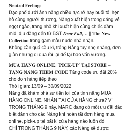
𝐍𝐞𝐮𝐭𝐫𝐚𝐥 𝐅𝐞𝐞𝐥𝐢𝐧𝐠𝐬
Dạo phố dưới ánh nắng chiều rực rỡ hay buổi tối hẹn
hò cùng người thương, Nàng xuất hiện trong dáng vẻ
ngọt ngào, trang nhã khi xuất hiện cùng chiếc đầm
midi dịu dàng đến từ BST 𝑫𝒆𝒂𝒓 𝑭𝒂𝒍𝒍,… || 𝐓𝐡𝐞 𝐍𝐞𝐰
𝐂𝐨𝐥𝐥𝐞𝐜𝐭𝐢𝐨𝐧 trong gam màu nude nhã nhặn.
Không cần quá cầu kì, trông Nàng tuy nhẹ nhàng, đơn
giản nhưng đi qua rồi lại để lại bao vấn vương.
𝐌𝐔𝐀 𝐇𝐀̀𝐍𝐆 𝐎𝐍𝐋𝐈𝐍𝐄, “𝐏𝐈𝐂𝐊-𝐔𝐏” 𝐓𝐀̣𝐈 𝐒𝐓𝐎𝐑𝐄 –
𝐓𝐀̣̆𝐍𝐆 𝐍𝐀̀𝐍𝐆 𝐓𝐇𝐄̂𝐌 𝐂𝐎𝐃𝐄 Tặng code ưu đãi 20%
cho đơn hàng tiếp theo
Thời gian: 13/09 – 30/09/2022
Nàng đã khám phá sự tiện lợi của tính năng MUA
HÀNG ONLINE, NHẬN TẠI CỬA HÀNG chưa? Vì
TRONG THÁNG 9 này, MARC đang có một ưu đãi đặc
biệt dành cho các Nàng khi hoàn tất đơn hàng mua
online, pick-up tại bất kì cửa hàng nào luôn đó.
CHỈ TRONG THÁNG 9 NÀY, các Nàng sẽ được: