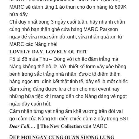
MARC sẽ dành tặng 1 áo thun cho đơn hàng từ 699K
nữa đấy.
Chỉ duy nhất trong 3 ngày cuối tuần, hãy nhanh chân
cùng nhỏ bạn thân ghé cửa hàng MARC Parkson
ngay để vừa mua sắm đồ xinh, vừa nhận quà xịn từ
MARC các Nàng nhé!
𝐋𝐎𝐕𝐄𝐋𝐘 𝐃𝐀𝐘, 𝐋𝐎𝐕𝐄𝐋𝐘 𝐎𝐔𝐓𝐅𝐈𝐓
F5 tủ đồ mùa Thu – Đông với chiếc đầm trắng mà
Nàng không thể bỏ lỡ. Với thiết kế form váy xòe bồng
bềnh trong sắc trắng nhã nhặn, được tô điểm thêm
hàng ngọc trai đính kết thật tinh tế, đây sẽ là một chiếc
đầm xứng đáng được lựa chọn cho mọi event hay
những bữa tiệc khi mang đến cho Nàng dáng vẻ ngọt
ngào đầy cuốn hút.
Cảm nhận từng vạt nắng ấm khẽ vương trên đôi vai
gợi cảm của Nàng khi diện chiếc đầm 2 dây trong BST
𝑫𝒆𝒂𝒓 𝑭𝒂𝒍𝒍,… || 𝐓𝐡𝐞 𝐍𝐞𝐰 𝐂𝐨𝐥𝐥𝐞𝐜𝐭𝐢𝐨𝐧 của MARC.
Đ𝐄̣𝐏 𝐌𝐎̂̃𝐈 𝐍𝐆𝐀̀𝐘 𝐂𝐔̀𝐍𝐆 𝐐𝐔𝐀̂̀𝐍 𝐒𝐔𝐎̂𝐍𝐆 𝐋𝐔̛𝐍𝐆