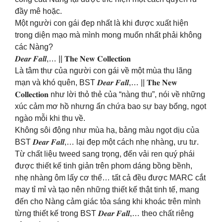
đầy mê hoặc.
Một người con gái đẹp nhất là khi được xuất hiện
trong diện mạo mà mình mong muốn nhất phải không
các Nàng?
𝑫𝒆𝒂𝒓 𝑭𝒂𝒍𝒍,… || 𝐓𝐡𝐞 𝐍𝐞𝐰 𝐂𝐨𝐥𝐥𝐞𝐜𝐭𝐢𝐨𝐧
Là tâm thư của người con gái về một mùa thu lãng
mạn và khó quên, BST 𝑫𝒆𝒂𝒓 𝑭𝒂𝒍𝒍,… || 𝐓𝐡𝐞 𝐍𝐞𝐰
𝐂𝐨𝐥𝐥𝐞𝐜𝐭𝐢𝐨𝐧 như lời thỏ thẻ của “nàng thu”, nói về những
xúc cảm mơ hồ nhưng ẩn chứa bao sự bay bổng, ngọt
ngào mỗi khi thu về.
Không sôi động như mùa hạ, bảng màu ngọt dịu của
BST 𝑫𝒆𝒂𝒓 𝑭𝒂𝒍𝒍,… lại đẹp một cách nhẹ nhàng, ưu tư.
Từ chất liệu tweed sang trọng, đến vải ren quý phái
được thiết kế tinh giản trên phom dáng bồng bềnh,
nhẹ nhàng ôm lấy cơ thể… tất cả đều được MARC cắt
may tỉ mỉ và tạo nên những thiết kế thật tinh tế, mang
đến cho Nàng cảm giác tỏa sáng khi khoác trên mình
từng thiết kế trong BST 𝑫𝒆𝒂𝒓 𝑭𝒂𝒍𝒍,… theo chất riêng