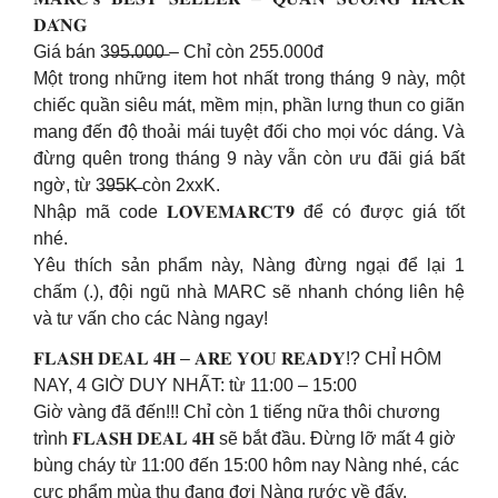
𝐃𝐀́𝐍𝐆
Giá bán 3̶9̶5̶.̶0̶0̶0̶ – Chỉ còn 255.000đ
Một trong những item hot nhất trong tháng 9 này, một
chiếc quần siêu mát, mềm mịn, phần lưng thun co giãn
mang đến độ thoải mái tuyệt đối cho mọi vóc dáng. Và
đừng quên trong tháng 9 này vẫn còn ưu đãi giá bất
ngờ, từ 3̶9̶5̶K̶ còn 2xxK.
Nhập mã code 𝐋𝐎𝐕𝐄𝐌𝐀𝐑𝐂𝐓𝟗 để có được giá tốt
nhé.
Yêu thích sản phẩm này, Nàng đừng ngại để lại 1
chấm (.), đội ngũ nhà MARC sẽ nhanh chóng liên hệ
và tư vấn cho các Nàng ngay!
𝐅𝐋𝐀𝐒𝐇 𝐃𝐄𝐀𝐋 𝟒𝐇 – 𝐀𝐑𝐄 𝐘𝐎𝐔 𝐑𝐄𝐀𝐃𝐘!? CHỈ HÔM
NAY, 4 GIỜ DUY NHẤT: từ 11:00 – 15:00
Giờ vàng đã đến!!! Chỉ còn 1 tiếng nữa thôi chương
trình 𝐅𝐋𝐀𝐒𝐇 𝐃𝐄𝐀𝐋 𝟒𝐇 sẽ bắt đầu. Đừng lỡ mất 4 giờ
bùng cháy từ 11:00 đến 15:00 hôm nay Nàng nhé, các
cực phẩm mùa thu đang đợi Nàng rước về đấy.