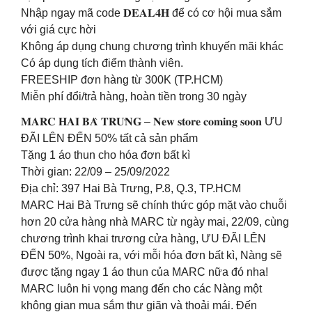
Nhập ngay mã code 𝐃𝐄𝐀𝐋𝟒𝐇 để có cơ hội mua sắm
với giá cực hời
Không áp dụng chung chương trình khuyến mãi khác
Có áp dụng tích điểm thành viên.
FREESHIP đơn hàng từ 300K (TP.HCM)
Miễn phí đổi/trả hàng, hoàn tiền trong 30 ngày
𝐌𝐀𝐑𝐂 𝐇𝐀𝐈 𝐁𝐀̀ 𝐓𝐑𝐔̛𝐍𝐆 – 𝐍𝐞𝐰 𝐬𝐭𝐨𝐫𝐞 𝐜𝐨𝐦𝐢𝐧𝐠 𝐬𝐨𝐨𝐧 ƯU
ĐÃI LÊN ĐẾN 50% tất cả sản phẩm
Tặng 1 áo thun cho hóa đơn bất kì
Thời gian: 22/09 – 25/09/2022
Địa chỉ: 397 Hai Bà Trưng, P.8, Q.3, TP.HCM
MARC Hai Bà Trưng sẽ chính thức góp mặt vào chuỗi
hơn 20 cửa hàng nhà MARC từ ngày mai, 22/09, cùng
chương trình khai trương cửa hàng, ƯU ĐÃI LÊN
ĐẾN 50%, Ngoài ra, với mỗi hóa đơn bất kì, Nàng sẽ
được tặng ngay 1 áo thun của MARC nữa đó nha!
MARC luôn hi vọng mang đến cho các Nàng một
không gian mua sắm thư giãn và thoải mái. Đến