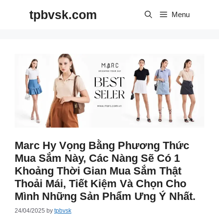
Skip
tpbvsk.com
to
Menu
content
Marc Hy Vọng Bằng Phương Thức
Mua Sắm Này, Các Nàng Sẽ Có 1
Khoảng Thời Gian Mua Sắm Thật
Thoải Mái, Tiết Kiệm Và Chọn Cho
Mình Những Sản Phẩm Ưng Ý Nhất.
24/04/2025
by
tpbvsk