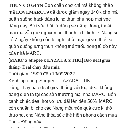
𝐓𝐇𝐔𝐍 𝐂𝐎 𝐆𝐈𝐀̃𝐍 Còn chần chờ chi mà không nhập
mã 𝐋𝐎𝐕𝐄𝐌𝐀𝐑𝐂𝐓𝟗 để được giảm ngay 140K cho mã
quần suông hack dáng lưng thun phù hợp mọi vóc
dáng này. Bởi sức hút từ dáng vẻ năng động, thoải
mái mà vẫn giữ nguyên nét thanh lịch, tinh tế, Nàng sẽ
có 7 ngày không còn lo nghĩ phải mặc gì với thiết kế
quần suông lưng thun không thể thiếu trong tủ đồ này
của nhà MARC.
[𝐌𝐀𝐑𝐂 𝐱 𝐒𝐡𝐨𝐩𝐞𝐞 𝐱 𝐋𝐀𝐙𝐀𝐃𝐀 𝐱 𝐓𝐈𝐊𝐈] 𝐁𝐚̃𝐨 𝐝𝐞𝐚𝐥 𝐠𝐢𝐮̛̃𝐚
𝐭𝐡𝐚́𝐧𝐠- 𝐃𝐞𝐚𝐥 𝐜𝐡𝐚́𝐲 đ𝐚̂̀𝐮 𝐦𝐮̀𝐚
Thời gian: 15/09 đến 19/09/2022
Kênh áp dụng: Shopee – LAZADA – TIKI
Bùng cháy bão deal giữa tháng với loạt deal khủng
đang diễn ra tại các sàn thương mại nhà MARC. Bên
cạnh chiếc deal hot với ưu đãi lên đến 50%, MARC
còn chuẩn bị cho các Nàng một món quà cực kì thời
thượng, cho Nàng thỏa sức thể hiện phong cách mùa
Thu – Đông này.