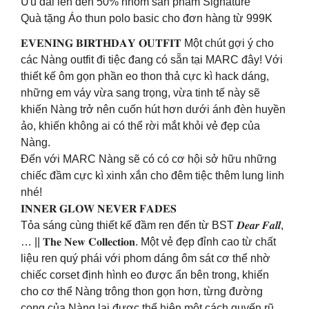
Ưu đãi lên đến 50% nhóm sản phẩm Signature
Quà tặng Áo thun polo basic cho đơn hàng từ 999K
𝐄𝐕𝐄𝐍𝐈𝐍𝐆 𝐁𝐈𝐑𝐓𝐇𝐃𝐀𝐘 𝐎𝐔𝐓𝐅𝐈𝐓 Một chút gợi ý cho
các Nàng outfit đi tiệc đang có sẵn tại MARC đây! Với
thiết kế ôm gọn phần eo thon thả cực kì hack dáng,
những em váy vừa sang trọng, vừa tinh tế này sẽ
khiến Nàng trở nên cuốn hút hơn dưới ánh đèn huyền
ảo, khiến không ai có thể rời mắt khỏi vẻ đẹp của
Nàng.
Đến với MARC Nàng sẽ có có cơ hội sở hữu những
chiếc đầm cực kì xinh xắn cho đêm tiệc thêm lung linh
nhé!
𝐈𝐍𝐍𝐄𝐑 𝐆𝐋𝐎𝐖 𝐍𝐄𝐕𝐄𝐑 𝐅𝐀𝐃𝐄𝐒
Tỏa sáng cùng thiết kế đầm ren đến từ BST 𝑫𝒆𝒂𝒓 𝑭𝒂𝒍𝒍,
… || 𝐓𝐡𝐞 𝐍𝐞𝐰 𝐂𝐨𝐥𝐥𝐞𝐜𝐭𝐢𝐨𝐧. Một vẻ đẹp đỉnh cao từ chất
liệu ren quý phái với phom dáng ôm sát cơ thể nhờ
chiếc corset định hình eo được ẩn bên trong, khiến
cho cơ thể Nàng trông thon gọn hơn, từng đường
cong của Nàng lại được thể hiện một cách quyến rũ