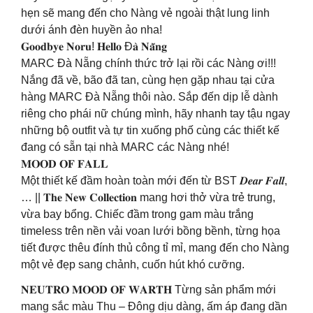
hẹn sẽ mang đến cho Nàng vẻ ngoài thật lung linh
dưới ánh đèn huyền ảo nha!
𝐆𝐨𝐨𝐝𝐛𝐲𝐞 𝐍𝐨𝐫𝐮! 𝐇𝐞𝐥𝐥𝐨 Đ𝐚̀ 𝐍𝐚̆̃𝐧𝐠
MARC Đà Nẵng chính thức trở lại rồi các Nàng ơi!!!
Nắng đã về, bão đã tan, cùng hẹn gặp nhau tại cửa
hàng MARC Đà Nẵng thôi nào. Sắp đến dịp lễ dành
riêng cho phái nữ chúng mình, hãy nhanh tay tậu ngay
những bộ outfit và tự tin xuống phố cùng các thiết kế
đang có sẵn tại nhà MARC các Nàng nhé!
𝐌𝐎𝐎𝐃 𝐎𝐅 𝐅𝐀𝐋𝐋
Một thiết kế đầm hoàn toàn mới đến từ BST 𝑫𝒆𝒂𝒓 𝑭𝒂𝒍𝒍,
… || 𝐓𝐡𝐞 𝐍𝐞𝐰 𝐂𝐨𝐥𝐥𝐞𝐜𝐭𝐢𝐨𝐧 mang hơi thở vừa trẻ trung,
vừa bay bổng. Chiếc đầm trong gam màu trắng
timeless trên nền vải voan lưới bồng bềnh, từng họa
tiết được thêu đính thủ công tỉ mỉ, mang đến cho Nàng
một vẻ đẹp sang chảnh, cuốn hút khó cưỡng.
𝐍𝐄𝐔𝐓𝐑𝐎 𝐌𝐎𝐎𝐃 𝐎𝐅 𝐖𝐀𝐑𝐓𝐇 Từng sản phẩm mới
mang sắc màu Thu – Đông dịu dàng, ấm áp đang dần