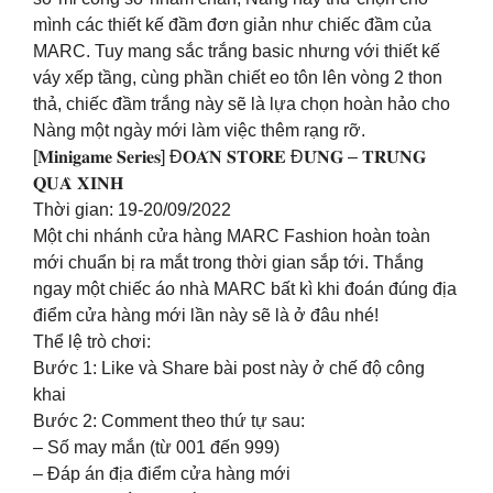
mình các thiết kế đầm đơn giản như chiếc đầm của
MARC. Tuy mang sắc trắng basic nhưng với thiết kế
váy xếp tầng, cùng phần chiết eo tôn lên vòng 2 thon
thả, chiếc đầm trắng này sẽ là lựa chọn hoàn hảo cho
Nàng một ngày mới làm việc thêm rạng rỡ.
[𝐌𝐢𝐧𝐢𝐠𝐚𝐦𝐞 𝐒𝐞𝐫𝐢𝐞𝐬] Đ𝐎𝐀́𝐍 𝐒𝐓𝐎𝐑𝐄 Đ𝐔́𝐍𝐆 – 𝐓𝐑𝐔́𝐍𝐆
𝐐𝐔𝐀̀ 𝐗𝐈𝐍𝐇
Thời gian: 19-20/09/2022
Một chi nhánh cửa hàng MARC Fashion hoàn toàn
mới chuẩn bị ra mắt trong thời gian sắp tới. Thắng
ngay một chiếc áo nhà MARC bất kì khi đoán đúng địa
điểm cửa hàng mới lần này sẽ là ở đâu nhé!
Thể lệ trò chơi:
Bước 1: Like và Share bài post này ở chế độ công
khai
Bước 2: Comment theo thứ tự sau:
– Số may mắn (từ 001 đến 999)
– Đáp án địa điểm cửa hàng mới