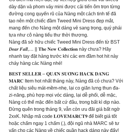
dày dặn và phom váy mini được cải tiến ôm trọn từng
đường cong quyến rũ của Nàng một cách tinh tế đã
tạo nên một chiếc đầm Tweed Mini Dress đẹp mắt,
mang đến cho Nàng một dáng vẻ sang trọng, quý phái
tựa như cô nàng tiểu thư thời thượng.
Nàng đã sở hữu chiếc Tweed Mini Dress đến từ BST
𝑫𝒆𝒂𝒓 𝑭𝒂𝒍𝒍,… || 𝐓𝐡𝐞 𝐍𝐞𝐰 𝐂𝐨𝐥𝐥𝐞𝐜𝐭𝐢𝐨𝐧 này chưa? Hãy
nhanh tay đặt hàng trước khi các em đầm hot hit này
cháy hàng các Nàng nhé!
𝐁𝐄𝐒𝐓 𝐒𝐄𝐋𝐋𝐄𝐑 – 𝐐𝐔𝐀̂̀𝐍 𝐒𝐔𝐎̂𝐍𝐆 𝐇𝐀𝐂𝐊 𝐃𝐀́𝐍𝐆
𝐌𝐀𝐑𝐂 Item hot nhất tháng này, Nàng đã có chưa? Với
chất liệu siêu mát-mềm-nhẹ, lại co giãn lưng thun đa-
zi-năng, phù hợp mọi vóc dáng, lại dễ phối, dễ mặc,
Nàng có thể mặc đến bất cứ đâu, trong bất kì dịp nào.
Đừng quên trong tháng 9, vẫn còn ưu đãi giá bất ngờ
2xxK. Nhập mã code 𝐋𝐎𝐕𝐄𝐌𝐀𝐑𝐂𝐓𝟗 để biết giá tốt
hoặc chấm ngay 1 chấm (.), đội ngũ nhà MARC sẽ tư
vấn cho các Nàng về chiếc quần hack dáng này đấy!