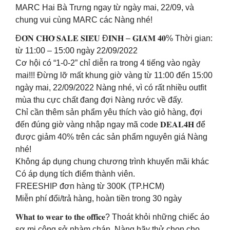
MARC Hai Bà Trưng ngay từ ngày mai, 22/09, và
chung vui cùng MARC các Nàng nhé!
Đ𝐎́𝐍 𝐂𝐇𝐎̛̀ 𝐒𝐀𝐋𝐄 𝐒𝐈𝐄̂𝐔 Đ𝐈̉𝐍𝐇 – 𝐆𝐈𝐀̉𝐌 𝟒𝟎% Thời gian:
từ 11:00 – 15:00 ngày 22/09/2022
Cơ hội có “1-0-2” chỉ diễn ra trong 4 tiếng vào ngày
mai!!! Đừng lỡ mất khung giờ vàng từ 11:00 đến 15:00
ngày mai, 22/09/2022 Nàng nhé, vì có rất nhiều outfit
mùa thu cực chất đang đợi Nàng rước về đấy.
Chỉ cần thêm sản phẩm yêu thích vào giỏ hàng, đợi
đến đúng giờ vàng nhập ngay mã code 𝐃𝐄𝐀𝐋𝟒𝐇 để
được giảm 40% trên các sản phẩm nguyên giá Nàng
nhé!
Không áp dụng chung chương trình khuyến mãi khác
Có áp dụng tích điểm thành viên.
FREESHIP đơn hàng từ 300K (TP.HCM)
Miễn phí đổi/trả hàng, hoàn tiền trong 30 ngày
𝐖𝐡𝐚𝐭 𝐭𝐨 𝐰𝐞𝐚𝐫 𝐭𝐨 𝐭𝐡𝐞 𝐨𝐟𝐟𝐢𝐜𝐞? Thoát khỏi những chiếc áo
sơ mi công sở nhàm chán, Nàng hãy thử chọn cho