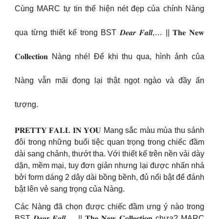
Cùng MARC tự tin thể hiện nét đẹp của chính Nàng
qua từng thiết kế trong BST 𝑫𝒆𝒂𝒓 𝑭𝒂𝒍𝒍,… || 𝐓𝐡𝐞 𝐍𝐞𝐰
𝐂𝐨𝐥𝐥𝐞𝐜𝐭𝐢𝐨𝐧 Nàng nhé! Để khi thu qua, hình ảnh của
Nàng vẫn mãi đọng lại thật ngọt ngào và đầy ấn
tượng.
𝐏𝐑𝐄𝐓𝐓𝐘 𝐅𝐀𝐋𝐋 𝐈𝐍 𝐘𝐎𝐔 Mang sắc màu mùa thu sánh
đôi trong những buổi tiệc quan trọng trong chiếc đầm
dài sang chảnh, thướt tha. Với thiết kế trên nền vải dày
dặn, mềm mại, tuy đơn giản nhưng lại được nhấn nhá
bởi form dáng 2 dây dài bồng bềnh, đủ nổi bật để đánh
bật lên vẻ sang trọng của Nàng.
Các Nàng đã chọn được chiếc đầm ưng ý nào trong
BST 𝑫𝒆𝒂𝒓 𝑭𝒂𝒍𝒍,… || 𝐓𝐡𝐞 𝐍𝐞𝐰 𝐂𝐨𝐥𝐥𝐞𝐜𝐭𝐢𝐨𝐧 chưa? MARC