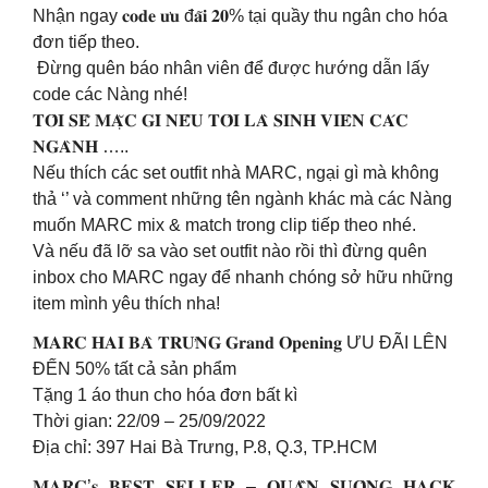
Nhận ngay 𝐜𝐨𝐝𝐞 𝐮̛𝐮 đ𝐚̃𝐢 𝟐𝟎% tại quầy thu ngân cho hóa
đơn tiếp theo.
Đừng quên báo nhân viên để được hướng dẫn lấy
code các Nàng nhé!
𝐓𝐎̂𝐈 𝐒𝐄̃ 𝐌𝐀̣̆𝐂 𝐆𝐈̀ 𝐍𝐄̂́𝐔 𝐓𝐎̂𝐈 𝐋𝐀̀ 𝐒𝐈𝐍𝐇 𝐕𝐈𝐄̂𝐍 𝐂𝐀́𝐂
𝐍𝐆𝐀̀𝐍𝐇 …..
Nếu thích các set outfit nhà MARC, ngại gì mà không
thả ‘’ và comment những tên ngành khác mà các Nàng
muốn MARC mix & match trong clip tiếp theo nhé.
Và nếu đã lỡ sa vào set outfit nào rồi thì đừng quên
inbox cho MARC ngay để nhanh chóng sở hữu những
item mình yêu thích nha!
𝐌𝐀𝐑𝐂 𝐇𝐀𝐈 𝐁𝐀̀ 𝐓𝐑𝐔̛𝐍𝐆 𝐆𝐫𝐚𝐧𝐝 𝐎𝐩𝐞𝐧𝐢𝐧𝐠 ƯU ĐÃI LÊN
ĐẾN 50% tất cả sản phẩm
Tặng 1 áo thun cho hóa đơn bất kì
Thời gian: 22/09 – 25/09/2022
Địa chỉ: 397 Hai Bà Trưng, P.8, Q.3, TP.HCM
𝐌𝐀𝐑𝐂’𝐬 𝐁𝐄𝐒𝐓 𝐒𝐄𝐋𝐋𝐄𝐑 – 𝐐𝐔𝐀̂̀𝐍 𝐒𝐔𝐎̂𝐍𝐆 𝐇𝐀𝐂𝐊