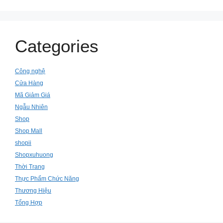
Categories
Công nghệ
Cửa Hàng
Mã Giảm Giá
Ngẫu Nhiên
Shop
Shop Mall
shopii
Shopxuhuong
Thời Trang
Thực Phẩm Chức Năng
Thương Hiệu
Tổng Hợp