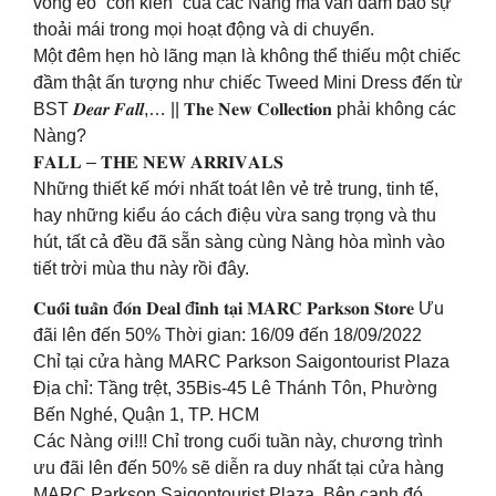
vòng eo “con kiến” của các Nàng mà vẫn đảm bảo sự
thoải mái trong mọi hoạt động và di chuyển.
Một đêm hẹn hò lãng mạn là không thể thiếu một chiếc
đầm thật ấn tượng như chiếc Tweed Mini Dress đến từ
BST 𝑫𝒆𝒂𝒓 𝑭𝒂𝒍𝒍,… || 𝐓𝐡𝐞 𝐍𝐞𝐰 𝐂𝐨𝐥𝐥𝐞𝐜𝐭𝐢𝐨𝐧 phải không các
Nàng?
𝐅𝐀𝐋𝐋 – 𝐓𝐇𝐄 𝐍𝐄𝐖 𝐀𝐑𝐑𝐈𝐕𝐀𝐋𝐒
Những thiết kế mới nhất toát lên vẻ trẻ trung, tinh tế,
hay những kiểu áo cách điệu vừa sang trọng và thu
hút, tất cả đều đã sẵn sàng cùng Nàng hòa mình vào
tiết trời mùa thu này rồi đây.
𝐂𝐮𝐨̂́𝐢 𝐭𝐮𝐚̂̀𝐧 đ𝐨́𝐧 𝐃𝐞𝐚𝐥 đ𝐢̉𝐧𝐡 𝐭𝐚̣𝐢 𝐌𝐀𝐑𝐂 𝐏𝐚𝐫𝐤𝐬𝐨𝐧 𝐒𝐭𝐨𝐫𝐞 Ưu
đãi lên đến 50% Thời gian: 16/09 đến 18/09/2022
Chỉ tại cửa hàng MARC Parkson Saigontourist Plaza
Địa chỉ: Tầng trệt, 35Bis-45 Lê Thánh Tôn, Phường
Bến Nghé, Quận 1, TP. HCM
Các Nàng ơi!!! Chỉ trong cuối tuần này, chương trình
ưu đãi lên đến 50% sẽ diễn ra duy nhất tại cửa hàng
MARC Parkson Saigontourist Plaza. Bên cạnh đó,