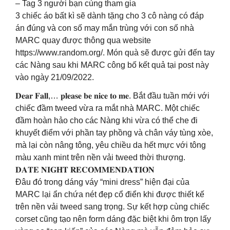
– Tag 3 người bạn cùng tham gia
3 chiếc áo bất kì sẽ dành tặng cho 3 cô nàng có đáp
án đúng và con số may mắn trùng với con số nhà
MARC quay được thông qua website
https://www.random.org/. Món quà sẽ được gửi đến tay
các Nàng sau khi MARC công bố kết quả tại post này
vào ngày 21/09/2022.
𝐃𝐞𝐚𝐫 𝐅𝐚𝐥𝐥,… 𝐩𝐥𝐞𝐚𝐬𝐞 𝐛𝐞 𝐧𝐢𝐜𝐞 𝐭𝐨 𝐦𝐞. Bắt đầu tuần mới với
chiếc đầm tweed vừa ra mắt nhà MARC. Một chiếc
đầm hoàn hảo cho các Nàng khi vừa có thể che đi
khuyết điểm với phần tay phồng và chân váy tùng xòe,
mà lại còn nâng tông, yêu chiều da hết mực với tông
màu xanh mint trên nền vải tweed thời thượng.
𝐃𝐀𝐓𝐄 𝐍𝐈𝐆𝐇𝐓 𝐑𝐄𝐂𝐎𝐌𝐌𝐄𝐍𝐃𝐀𝐓𝐈𝐎𝐍
Đâu đó trong dáng váy “mini dress” hiện đại của
MARC lại ẩn chứa nét đẹp cổ điển khi được thiết kế
trên nền vải tweed sang trọng. Sự kết hợp cùng chiếc
corset cũng tạo nên form dáng đặc biệt khi ôm trọn lấy