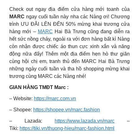
Check out ngay địa điểm cửa hàng mới toanh của
MARC
ngay cuối tuần này nha các Nàng ơi! Chương
trình ƯU ĐÃI LÊN ĐẾN 50% mừng khai trương cửa
hàng mới –
MARC
Hai Bà Trưng cũng đang diễn ra
hết sức nồng cháy, ngoài ra với đơn hàng bất kì Nàng
còn nhận được chiếc áo thun cực xinh xắn và năng
động nữa đấy! Thêm một địa điểm hẹn hò thư giãn
cùng hội chị em, tranh thủ đến MARC Hai Bà Trưng
những ngày cuối tuần và tha hồ shopping mừng khai
trương cùng MARC các Nàng nhé!
GIAN HÀNG TMĐT Marc :
– Website:
https://marc.com.vn
– Shopee:
https://shopee.vn/marc.fashion
– Lazada:
https://www.lazada.vn/marc
–
Tiki:
https://tiki.vn/thuong-hieu/marc-fashion.html