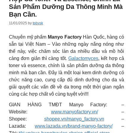
Sản Phẩm Dưỡng Da Thông Minh Mà
Bạn Cần.
11/01/2025
by
tpbvsk
Chuyên mỹ phẩm
Manyo Factory
Hàn Quốc, hàng có
sẵn tại Việt Nam – Vào những ngày nắng nóng như
thế này, việc chăm sóc làn da nhiều dầu và mồ hôi
càng đơn giản thì càng tốt.
Galactomyces
, kết hợp cả
toner và essence, chính là sản phẩm dưỡng da thông
minh mà bạn cần. Đây là một loại kem dinh dưỡng có
chức năng cao, cung cấp đủ dinh dưỡng cho da và
giải quyết các vấn đề về da trong một thời gian ngắn
cùng các hợp chất vô cùng tuyệt vời!!!
GIAN HÀNG TMĐT Manyo Factory: –
Website:
www.manyofactory.vn/
–
Shopee:
shopee.vn/manyo_factory.vn
–
Lazada:
www.lazada.vn/brand-manyo-factory/
–