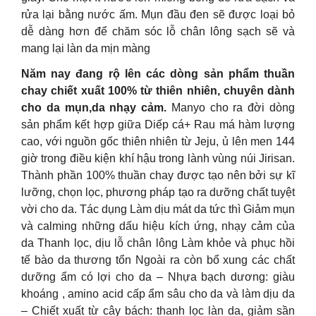
rửa lại bằng nước ấm. Mụn đầu đen sẽ được loại bỏ
dễ dàng hơn để chăm sóc lỗ chân lông sạch sẽ và
mang lại làn da mịn màng
Năm nay đang rộ lên các dòng sản phẩm thuần
chay chiết xuất 100% từ thiên nhiên, chuyên dành
cho da mụn,da nhạy cảm.
Manyo cho ra đời dòng
sản phẩm kết hợp giữa Diếp cá+ Rau má hàm lượng
cao, với nguồn gốc thiên nhiên từ Jeju, ủ lên men 144
giờ trong điều kiện khí hậu trong lành vùng núi Jirisan.
Thành phần 100% thuần chay được tạo nên bởi sự kĩ
lưỡng, chọn lọc, phương pháp tạo ra dưỡng chất tuyệt
vời cho da. Tác dụng Làm dịu mát da tức thì Giảm mụn
và calming những dấu hiệu kích ứng, nhạy cảm của
da Thanh lọc, dịu lỗ chân lông Làm khỏe và phục hồi
tế bào da thương tổn Ngoài ra còn bổ xung các chất
dưỡng ẩm có lợi cho da – Nhựa bạch dương: giàu
khoáng , amino acid cấp ẩm sâu cho da và làm dịu da
– Chiết xuất từ cây bách: thanh lọc làn da, giảm sần