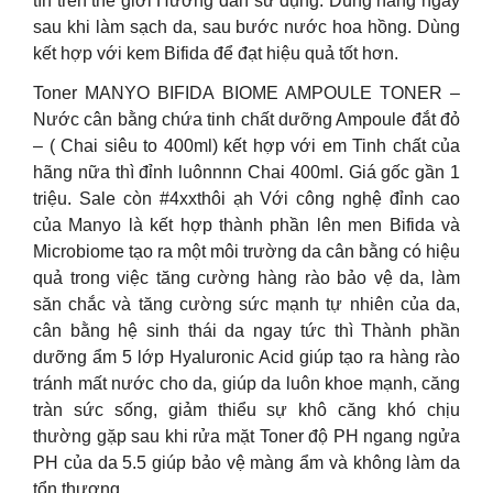
tín trên thế giới Hướng dẫn sử dụng: Dùng hàng ngày
sau khi làm sạch da, sau bước nước hoa hồng. Dùng
kết hợp với kem Bifida để đạt hiệu quả tốt hơn.
Toner MANYO BIFIDA BIOME AMPOULE TONER –
Nước cân bằng chứa tinh chất dưỡng Ampoule đắt đỏ
– ( Chai siêu to 400ml) kết hợp với em Tinh chất của
hãng nữa thì đỉnh luônnnn Chai 400ml. Giá gốc gần 1
triệu. Sale còn #4xxthôi ạh Với công nghệ đỉnh cao
của Manyo là kết hợp thành phần lên men Bifida và
Microbiome tạo ra một môi trường da cân bằng có hiệu
quả trong việc tăng cường hàng rào bảo vệ da, làm
săn chắc và tăng cường sức mạnh tự nhiên của da,
cân bằng hệ sinh thái da ngay tức thì Thành phần
dưỡng ẩm 5 lớp Hyaluronic Acid giúp tạo ra hàng rào
tránh mất nước cho da, giúp da luôn khoe mạnh, căng
tràn sức sống, giảm thiểu sự khô căng khó chịu
thường gặp sau khi rửa mặt Toner độ PH ngang ngửa
PH của da 5.5 giúp bảo vệ màng ẩm và không làm da
tổn thương