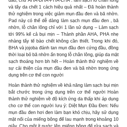
đáo, chứ AHA-BHA-PHA-LHA : làm sạch lỗ chân lông
và tẩy da chết 1 cách hiệu quả nhất – Đã hoàn thành
thử nghiệm trong việc giảm mụn đầu đen và bã nhờn.
Pad này có thể dễ dàng làm sạch mụn đầu đen , bã
nhờn, lỗ chân lông chỉ với 1 lần sử dụng – Làm sạch
tới 99% kể cả bụi mịn – Thành phần AHA, PHA nhẹ
nhàng tẩy tế bào chết không cần thiết. Trong khi đó,
BHA và jojoba đánh tan mụn đầu đen cứng đầu, đồng
thời loại bỏ bã nhờn ẩn trong lỗ chân lông, giúp da mặt
sạch thoáng hơn bh hết – Hoàn thành thử nghiệm về
sự cải thiện của mụn đầu đen và bã nhờn trong ứng
dụng trên cơ thể con người
Hoàn thành thử nghiệm về khả năng làm sạch bụi mịn
bắt chước trong ứng dụng trên cơ thể người Hoàn
thành thử nghiệm về độ kích ứng da thấp khi áp dụng
cho cơ thể con người lưu ý: Diệt Mụn Đầu Đen: Nếu
mụn đầu đen hơi đen làm bạn khó chịu, hãy sử dụng
mặt nổi của miếng bông để lau mạnh trong khoảng 10
giây. Cho một ít nước lên miếng bông để rửa sạch và