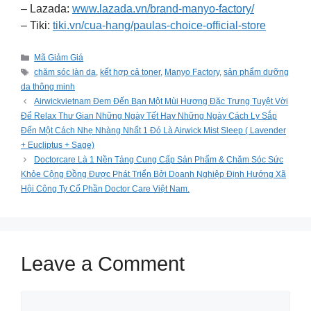
– Lazada:
www.lazada.vn/brand-manyo-factory/
– Tiki:
tiki.vn/cua-hang/paulas-choice-official-store
Categories
Mã Giảm Giá
Tags
chăm sóc làn da
,
kết hợp cả toner
,
Manyo Factory
,
sản phẩm dưỡng
da thông minh
Airwickvietnam Đem Đến Bạn Một Mùi Hương Đặc Trưng Tuyệt Vời
Để Relax Thư Gian Những Ngày Tết Hay Những Ngày Cách Ly Sắp
Đến Một Cách Nhẹ Nhàng Nhất 1 Đó Là Airwick Mist Sleep ( Lavender
+ Eucliptus + Sage)
Doctorcare Là 1 Nền Tảng Cung Cấp Sản Phẩm & Chăm Sóc Sức
Khỏe Cộng Đồng Được Phát Triển Bởi Doanh Nghiệp Định Hướng Xã
Hội Công Ty Cổ Phần Doctor Care Việt Nam.
Leave a Comment
Comment