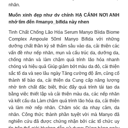
nhăn.
Muốn xinh đẹp như dv chính HẠ CÁNH NƠI ANH
nhớ tìm đến #manyo_bifida này nhen
Tinh Chất Chống Lão Hóa Serum Manyo Bìida Biome
Complex Ampoule 50ml Manyo Bifida với những
dưỡng chất thần kỳ sẽ thấm sâu vào da, cải thiện các
vấn đề như nếp nhăn, mụn và cấu trúc da, dưỡng da,
chống nhăn và làm chậm quá trình lão hóa nhanh
chóng và hiệu quả Giúp giảm bớt màu da đỏ, cải thiện
sắc tố da và sẹo lâu ngày Tăng cường độ ẩm, củng cố
thành tế bào da, cải thiện da Cung cấp năng lượng
nhờ tinh chất đặc biệt, thúc đẩy quá trình tái tạo da
bằng việc thiết lập và cải thiện màu da, các nếp nhăn
và kết cấu da Làm chậm quá trình lão hóa da, cải thiện
và làm mờ nếp nhăn. Chăm sóc da nhạy cảm, da
nhăn. Công thức thành phần tuyệt vời mà Manyo đã
nghiên cứu đã được chứng nhận bởi các tổ chức uy