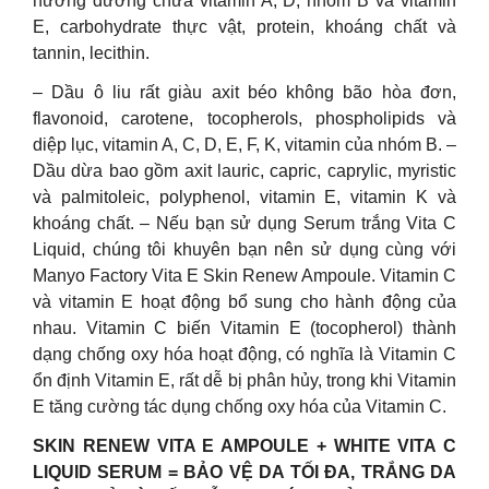
hướng dương chứa vitamin A, D, nhóm B và vitamin
E, carbohydrate thực vật, protein, khoáng chất và
tannin, lecithin.
– Dầu ô liu rất giàu axit béo không bão hòa đơn,
flavonoid, carotene, tocopherols, phospholipids và
diệp lục, vitamin A, C, D, E, F, K, vitamin của nhóm B. –
Dầu dừa bao gồm axit lauric, capric, caprylic, myristic
và palmitoleic, polyphenol, vitamin E, vitamin K và
khoáng chất. – Nếu bạn sử dụng Serum trắng Vita C
Liquid, chúng tôi khuyên bạn nên sử dụng cùng với
Manyo Factory Vita E Skin Renew Ampoule. Vitamin C
và vitamin E hoạt động bổ sung cho hành động của
nhau. Vitamin C biến Vitamin E (tocopherol) thành
dạng chống oxy hóa hoạt động, có nghĩa là Vitamin C
ổn định Vitamin E, rất dễ bị phân hủy, trong khi Vitamin
E tăng cường tác dụng chống oxy hóa của Vitamin C.
SKIN RENEW VITA E AMPOULE + WHITE VITA C
LIQUID SERUM = BẢO VỆ DA TỐI ĐA, TRẮNG DA