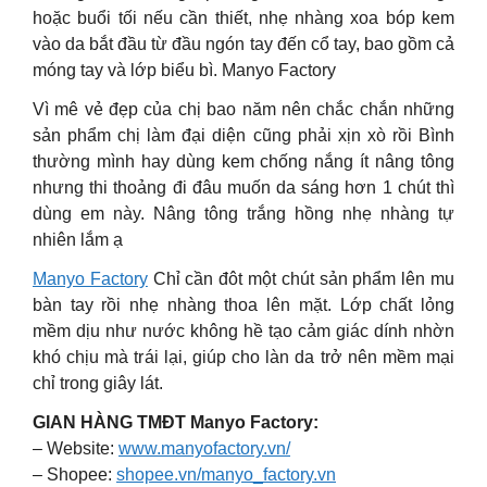
hoặc buổi tối nếu cần thiết, nhẹ nhàng xoa bóp kem
vào da bắt đầu từ đầu ngón tay đến cổ tay, bao gồm cả
móng tay và lớp biểu bì. Manyo Factory
Vì mê vẻ đẹp của chị bao năm nên chắc chắn những
sản phẩm chị làm đại diện cũng phải xịn xò rồi Bình
thường mình hay dùng kem chống nắng ít nâng tông
nhưng thi thoảng đi đâu muốn da sáng hơn 1 chút thì
dùng em này. Nâng tông trắng hồng nhẹ nhàng tự
nhiên lắm ạ
Manyo Factory
Chỉ cần đôt một chút sản phẩm lên mu
bàn tay rồi nhẹ nhàng thoa lên mặt. Lớp chất lỏng
mềm dịu như nước không hề tạo cảm giác dính nhờn
khó chịu mà trái lại, giúp cho làn da trở nên mềm mại
chỉ trong giây lát.
GIAN HÀNG TMĐT Manyo Factory:
– Website:
www.manyofactory.vn/
– Shopee:
shopee.vn/manyo_factory.vn