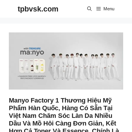
Skip
tpbvsk.com
to
Menu
content
Manyo Factory 1 Thương Hiệu Mỹ
Phẩm Hàn Quốc, Hàng Có Sẵn Tại
Việt Nam Chăm Sóc Làn Da Nhiều
Dầu Và Mồ Hôi Càng Đơn Giản, Kết
Hợp Cả Toner Và Essence, Chính Là