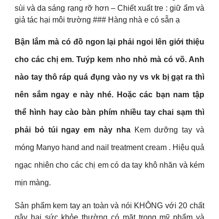
sùi và da sáng rạng rỡ hơn – Chiết xuất tre : giữ ẩm và
giả tác hại môi trường ### Hàng nhà e có sẵn ạ
Bận lắm mà có đồ ngon lại phải ngoi lên giới thiệu
cho các chị em. Tuýp kem nho nhỏ mà có võ. Anh
nào tay thô ráp quá đụng vào ny vs vk bị gạt ra thì
nên sắm ngay e này nhé. Hoặc các bạn nam tập
thể hình hay cào bàn phím nhiều tay chai sạm thì
phải bỏ túi ngay em này nha
Kem dưỡng tay và
móng Manyo hand and nail treatment cream . Hiệu quả
ngạc nhiên cho các chị em có da tay khô nhăn và kém
mịn màng.
Sản phẩm kem tay an toàn và nói KHÔNG với 20 chất
gây hại sức khỏe thường có mặt trong mỹ phẩm và