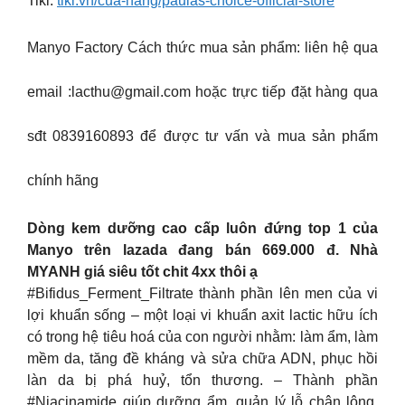
Tiki:
tiki.vn/cua-hang/paulas-choice-official-store
Manyo Factory Cách thức mua sản phẩm: liên hệ qua
email :
lacthu@gmail.com
hoặc trực tiếp đặt hàng qua
sđt 0839160893 để được tư vấn và mua sản phẩm
chính hãng
Dòng kem dưỡng cao cấp luôn đứng top 1 của
Manyo trên lazada đang bán 669.000 đ. Nhà
MYANH giá siêu tốt chit 4xx thôi ạ
#Bifidus_Ferment_Filtrate thành phần lên men của vi
lợi khuẩn sống – một loại vi khuẩn axit lactic hữu ích
có trong hệ tiêu hoá của con người nhằm: làm ẩm, làm
mềm da, tăng đề kháng và sửa chữa ADN, phục hồi
làn da bị phá huỷ, tổn thương. – Thành phần
#Niacinamide giúp dưỡng ẩm, quản lý lỗ chân lông,