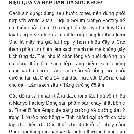
HIỆU QUẢ VÀ HẤP DẪN, DA SỨC KHỎE!
Cách sử dụng: dùng sau bước toner, nên dùng phối
hợp với White Vita C Liquid Serum Manyo Factory để
đạt hiệu quả tối đa. Thương hiệu: Manyo Factory Dầu
tẩy trang e về nhiều ạ, chất lượng cũng ko thua kém
Shu là mấy mà giá lại hợp lý hơn nhiều đấy ạ Các
thành phần tự nhiên làm sạch mạnh mẽ mà không gây
kích ứng da. Thu nhỏ lỗ chân lông và nuôi dưỡng làn
da đồng thời làm sạch lớp trang điểm, kem chống
nắng và bã nhờn. Làm sạch sâu và đồng thời nuôi
dưỡng làn da Chứa 14 loại dầu thực vật. Dưỡng chất
cho da + Làm sạch sâu + Tăng cường độ ẩm
Các dòng sản phẩm trắng da, chống lão hoá về nhiều
ạ Manyo Factory Dòng sản phẩm bán chạy nhất bên e
ạ. Toner Bifida Ampoule :tăng cường và dưỡng ẩm 2
trong 1 Nước hoa hồng + Tinh chất Loại bỏ tất cả các
tạp chất trên da Cần thiết cho da khô và nhạy cảm
Phục hồi hàng rào bảo vệ da bị tổn thương Cung cấp