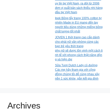
uy tín tại Việt Nam, ra đời từ 2006
đơn vị xuất bản sách thiếu nhi hàng
đầu tại Việt Nam
Ipek Bông tẩy trang 100% cotton tự
nhiên Made in EU mang đến tay
người tiêu dùng những miếng bông
chất lượng tốt nhất
JOVEN 1 thời trang cao cấp dành
cho phái nữ văn phòng cùng các
bạn trẻ yêu thời trang
phụ nữ sẽ được tôn vinh một cách ti
nh tế với phong cách thật năng độn
g và hiện đại
Sữa Tươi Dutch Lady có đường
Các mẹ hãy tham gia với cộng
đồng chúng tôi để cùng nhau xây
nền 1 sức khỏe, gắn kết gia đình
Archives