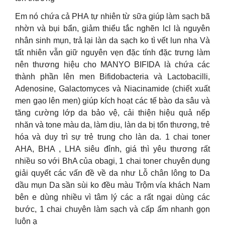
Em nó chứa cả PHA tự nhiên từ sữa giúp làm sạch bã
nhờn và bụi bẩn, giảm thiểu tắc nghẽn lcl là nguyên
nhân sinh mụn, trả lại làn da sạch ko tì vết lun nha Và
tất nhiên vẫn giữ nguyên vẹn đặc tính đặc trưng làm
nên thương hiệu cho MANYO BIFIDA là chứa các
thành phần lên men Bifidobacteria và Lactobacilli,
Adenosine, Galactomyces và Niacinamide (chiết xuất
men gạo lên men) giúp kích hoạt các tế bào da sâu và
tăng cường lớp da bảo vệ, cải thiện hiệu quả nếp
nhăn và tone màu da, làm dịu, làn da bị tổn thương, trẻ
hóa và duy trì sự trẻ trung cho làn da. 1 chai toner
AHA, BHA , LHA siêu đỉnh, giá thì yêu thương rất
nhiều so với BhA của obagi, 1 chai toner chuyên dụng
giải quyết các vấn đề về da như Lỗ chân lông to Da
dầu mụn Da sần sùi ko đều màu Trộm vía khách Nam
bên e dùng nhiều vì tâm lý các a rất ngại dùng các
bước, 1 chai chuyên làm sạch và cấp ẩm nhanh gọn
luôn ạ