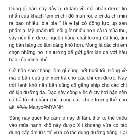
Dùng gì bán nấy đây ạ, đi làm về mà nhận được tin
nhắn của khách “em ơi chị đỡ mụn rồi, e ơi da chị mịn
ra bao nhiêu, bla bla ” là e lại có động lực up sản
phẩm ạ. Mỹ phẩm trôi nổi giờ nhiều hơn cả lá mùa thu,
vậy nên tìm được nguồn hàng chất lượng đã khó, tìm
ng bán hàng có tâm càng khó hơn. Mong là các chị em
chọn những nơi tin tưởng để gửi gắm làn da với hầu
bao của mình nhé
Cứ bảo sao chẳng làm gì cũng hết buổi tối. Hàng về
mà e bận quá giờ mới trả cho các chị em được. Nay
trời lạnh khô nên bận cũng cố gắng ship cho các chị
để kịp dưỡng da. Dạo này công việc ở cty hơi bận nên
có trả lời ib chậm chễ mong các chị e lượng thứ cho
ak. #### Manyo#MYANH
Sáng nay quên ko cầm lọ này đi làm, thứ ko thể thiếu
vào mùa hanh khô này được Xịt khoáng vừa có tác
dụng cấp ẩm tức thì vừa có tác dụng dưỡng trắng. Lại