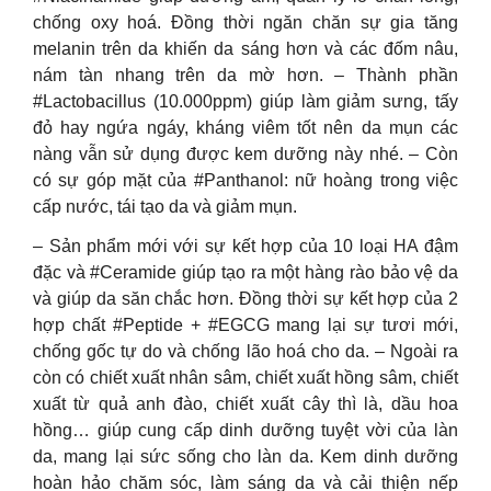
chống oxy hoá. Đồng thời ngăn chăn sự gia tăng
melanin trên da khiến da sáng hơn và các đốm nâu,
nám tàn nhang trên da mờ hơn. – Thành phần
#Lactobacillus (10.000ppm) giúp làm giảm sưng, tấy
đỏ hay ngứa ngáy, kháng viêm tốt nên da mụn các
nàng vẫn sử dụng được kem dưỡng này nhé. – Còn
có sự góp mặt của #Panthanol: nữ hoàng trong việc
cấp nước, tái tạo da và giảm mụn.
– Sản phẩm mới với sự kết hợp của 10 loại HA đậm
đặc và #Ceramide giúp tạo ra một hàng rào bảo vệ da
và giúp da săn chắc hơn. Đồng thời sự kết hợp của 2
hợp chất #Peptide + #EGCG mang lại sự tươi mới,
chống gốc tự do và chống lão hoá cho da. – Ngoài ra
còn có chiết xuất nhân sâm, chiết xuất hồng sâm, chiết
xuất từ ​​quả anh đào, chiết xuất cây thì là, dầu hoa
hồng… giúp cung cấp dinh dưỡng tuyệt vời của làn
da, mang lại sức sống cho làn da. Kem dinh dưỡng
hoàn hảo chăm sóc, làm sáng da và cải thiện nếp