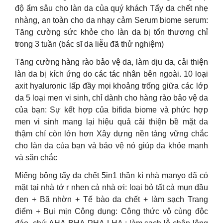
độ ẩm sâu cho làn da của quý khách Tẩy da chết nhẹ
nhàng, an toàn cho da nhạy cảm Serum biome serum:
Tăng cường sức khỏe cho làn da bị tổn thương chỉ
trong 3 tuần (bác sĩ da liễu đã thử nghiệm)
Tăng cường hàng rào bảo vệ da, làm dịu da, cải thiện
làn da bị kích ứng do các tác nhân bên ngoài. 10 loại
axit hyaluronic lấp đầy mọi khoảng trống giữa các lớp
da 5 loại men vi sinh, chỉ dành cho hàng rào bảo vệ da
của bạn: Sự kết hợp của bifida biome và phức hợp
men vi sinh mang lại hiệu quả cải thiện bề mặt da
thậm chí còn lớn hơn Xây dựng nền tảng vững chắc
cho làn da của bạn và bảo vệ nó giúp da khỏe mạnh
và săn chắc
Miếng bông tẩy da chết 5in1 thần kì nhà manyo đã có
mặt tại nhà tớ r nhen cả nhà ơi: loại bỏ tất cả mụn đầu
đen + Bã nhờn + Tế bào da chết + làm sạch Trang
điểm + Bụi mịn Công dụng: Công thức vô cùng độc