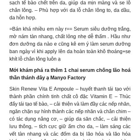
sạch tế bào chết trên da, giúp da mịn màng và se lỗ
chân lông. – Phù hợp với da lỗ chân lông to, da dầu,
da hỗn hợp.
=Bán khá nhiều em này r== Serum siêu dưỡng trắng,
mờ nám tàn nhang, chất lỏng nhẹ dễ thấm . Hầu như
đơn dưỡng da nào e cũng kê em ý làm serum dưỡng
ban ngày vì khi apply lên da hoàn toàn khô thoáng+se
khít lỗ chân lông luôn ạ
Mới khám phá ra thêm 1 chai serum chống lão hoá
thần thánh đây ạ Manyo Factory
Skin Renew Vita E Ampoule – huyết thanh tái tạo với
thành phần chính tinh chất cô đặc Vitamin E – Thúc
đẩy tái tạo tế bào, – cải thiện và làm đầy các nếp nhăn,
ngăn chặn sự hình thành các nếp nhăn và chân chim –
có tác dụng nâng cơ, – giúp da săn chắc, – cải thiện
lưu thông, – tích cực giữ ẩm cho da, – làm sáng các
vết tàn nhang và các đốm da bị lão hóa và lão hóa