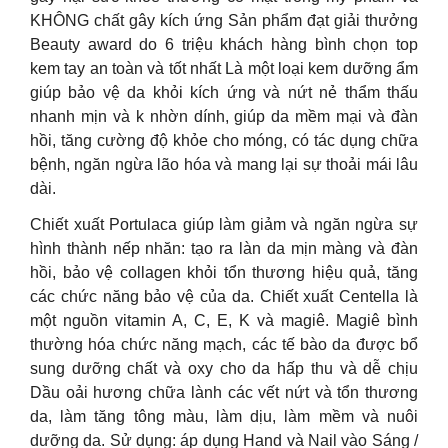
KHÔNG chất gây kích ứng Sản phẩm đạt giải thưởng
Beauty award do 6 triệu khách hàng bình chọn top
kem tay an toàn và tốt nhất Là một loại kem dưỡng ẩm
giúp bảo vệ da khỏi kích ứng và nứt nẻ thẩm thấu
nhanh mịn và k nhờn dính, giúp da mềm mại và đàn
hồi, tăng cường độ khỏe cho móng, có tác dụng chữa
bệnh, ngăn ngừa lão hóa và mang lại sự thoải mái lâu
dài.
Chiết xuất Portulaca giúp làm giảm và ngăn ngừa sự
hình thành nếp nhăn: tạo ra làn da mịn màng và đàn
hồi, bảo vệ collagen khỏi tổn thương hiệu quả, tăng
các chức năng bảo vệ của da. Chiết xuất Centella là
một nguồn vitamin A, C, E, K và magiê. Magiê bình
thường hóa chức năng mạch, các tế bào da được bổ
sung dưỡng chất và oxy cho da hấp thu và dễ chịu
Dầu oải hương chữa lành các vết nứt và tổn thương
da, làm tăng tông màu, làm dịu, làm mềm và nuôi
dưỡng da. Sử dụng: áp dụng Hand và Nail vào Sáng /