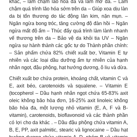
khác, – làm chậm lão hóa da và làm mờ da. – Làm
chậm quá trình lão hóa sớm trên da – Giúp xoa dịu làn
da bị tổn thương do tác động lăn kim, nặn mụn. –
Ngăn ngừa bong tróc, tăng cường độ đàn hồi – Ngăn
ngừa mất độ ẩm – Thúc đẩy quá trình làm lành nhanh
vế thương trên da – Bảo vệ da khỏi tia UV – Ngăn
ngừa sự hành thành các gốc tự do Thành phần chính:
– Sản phẩm chứa 82% chiết xuất bơ, Vitamin E tự
nhiên và các loại dầu dưỡng ẩm tự nhiên của hạnh
nhân ngọt, đậu phộng, hạt hướng dương, ô liu và dừa.
Chiết xuất bơ chứa protein, khoáng chất, vitamin C và
E, axit béo, carotenoids và squalene. – Vitamin E
(tocopherol – Dầu hạnh nhân ngọt chứa 65-83% axit
oleic không bão hòa đơn, 16-25% axit linoleic không
bão hòa đa, một lượng nhỏ vitamin (E, A, F và B-
vitamin), carotenoids, bioflavonoid và các thành phần
có lợi cho da khác . – Dầu đậu phộng chứa vitamin A,
B, E, PP, axit palmitic, stearic và lignocaine – Dầu hạt