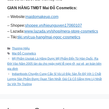
GIAN HÀNG TMĐT Mai Đỗ Cosmetics:
– Website:
maidomakeup.com
– Shopee:
shopee.vn/hieunguyen17060107
– Lazada:
www.lazada.vn/shop/mera-store-cosmetics
– Tiki:
tiki.vn/cua-hang/mai-ngoc-cosmetics
Categories
Thương Hiệu
Tags
Mai Đỗ Cosmetics
Mỹ Phẩm Usolab Là Hãng Dược Mỹ Phẩm Đến Từ Hàn Quốc, Ra
Đời Vào Năm 2005 làn da cho ngày nghỉ lễ rạng rỡ, vui vẻ, an toàn bên
gia đình
Indianfoods Chuyên Cung Cấp Sỉ Và Lẻ Đặc Sản Ấn Độ Với 1 Chất
Lượng Sản Phẩm Được Quan Tâm Nhất, Giá Cả Cố Gắng Hợp Lý Nhất
So Với Thị Trường