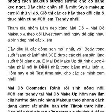
phong cách makeup sương sương cho cô nàng
kẹo ngọt. Đây chắc chắn sẽ là một Style makeup
cực kì thú vị đó. Giờ thì các ce hãy theo dõi clip &
thực hiện cùng #Cô_em_Trendy nhé!!
Tham gia nhóm Làm đẹp cùng Mai Đỗ – Mai Đỗ
Makeup & theo dõi Livestream mỗi ngày để gặp nhau
& xinh đẹp nhé các xị em
Đây đều là các dòng son mới nhất, với Body trong
suốt “sang chảnh” nhà 3CE được các chị em săn lùng
suốt thời gian qua. E Mai Đỗ Make Up đã rinh được 4
màu phải nói là ĐỈNH nhất trong bảng màu luôn ạ.
Hôm nay e sẽ Test từng màu cho các ce mình xem
nhé!!
Mai Đỗ Cosmetics Rảnh rỗi sinh nông nổi!
#Cô_em_trendy tại Mai Đỗ Make Up hôm nay làm
clip hướng dẫn các nàng Makeup theo phong cách
đang được rất nhiều bạn trên Tiktok thực hiện.