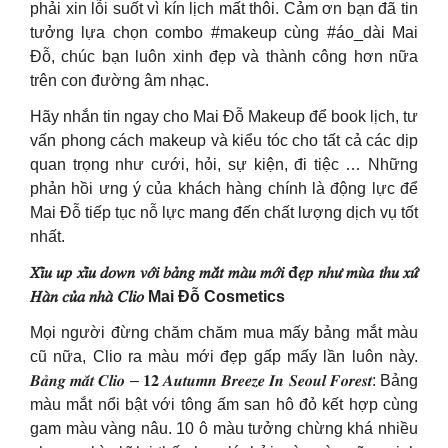
phải xin lỗi suốt vì kín lịch mất thôi. Cảm ơn bạn đã tin
tưởng lựa chọn combo #makeup cùng #áo_dài Mai
Đỗ, chúc bạn luôn xinh đẹp và thành công hơn nữa
trên con đường âm nhạc.
Hãy nhắn tin ngay cho Mai Đỗ Makeup để book lịch, tư
vấn phong cách makeup và kiểu tóc cho tất cả các dịp
quan trọng như cưới, hỏi, sự kiện, đi tiệc … Những
phản hồi ưng ý của khách hàng chính là động lực để
Mai Đỗ tiếp tục nỗ lực mang đến chất lượng dịch vụ tốt
nhất.
𝑋𝑖̉𝑢 𝑢𝑝 𝑥𝑖̉𝑢 𝑑𝑜𝑤𝑛 𝑣𝑜̛́𝑖 𝑏𝑎̉𝑛𝑔 𝑚𝑎̆́𝑡 𝑚𝑎̀𝑢 𝑚𝑜̛́𝑖 đ𝑒̣𝑝 𝑛ℎ𝑢̛ 𝑚𝑢̀𝑎 𝑡ℎ𝑢 𝑥𝑢̛́
𝐻𝑎̀𝑛 𝑐𝑢̉𝑎 𝑛ℎ𝑎̀ 𝐶𝑙𝑖𝑜 Mai Đỗ Cosmetics
Mọi người đừng chăm chăm mua mấy bảng mắt màu
cũ nữa, Clio ra màu mới đẹp gấp mấy lần luôn này.
𝑩𝒂̉𝒏𝒈 𝒎𝒂̆́𝒕 𝑪𝒍𝒊𝒐 – 𝟏𝟐 𝑨𝒖𝒕𝒖𝒎𝒏 𝑩𝒓𝒆𝒆𝒛𝒆 𝑰𝒏 𝑺𝒆𝒐𝒖𝒍 𝑭𝒐𝒓𝒆𝒔𝒕: Bảng
màu mắt nổi bật với tông ấm san hô đỏ kết hợp cùng
gam màu vàng nâu. 10 ô màu tưởng chừng khá nhiều