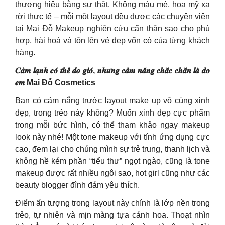
thương hiệu bằng sự thật. Không màu mè, hoa mỹ xa
rời thực tế – mỗi một layout đều được các chuyên viên
tại Mai Đỗ Makeup nghiên cứu cẩn thận sao cho phù
hợp, hài hoà và tôn lên vẻ đẹp vốn có của từng khách
hàng.
𝑪𝒂̉𝒎 𝒍𝒂̣𝒏𝒉 𝒄𝒐́ 𝒕𝒉𝒆̂̉ 𝒅𝒐 𝒈𝒊𝒐́, 𝒏𝒉𝒖̛𝒏𝒈 𝒄𝒂̉𝒎 𝒏𝒂̆́𝒏𝒈 𝒄𝒉𝒂̆́𝒄 𝒄𝒉𝒂̆́𝒏 𝒍𝒂̀ 𝒅𝒐
𝒆𝒎 Mai Đỗ Cosmetics
Bạn có cảm nắng trước layout make up vô cùng xinh
đẹp, trong trẻo này không? Muốn xinh đẹp cực phẩm
trong mỗi bức hình, có thể tham khảo ngay makeup
look này nhé! Một tone makeup với tính ứng dụng cực
cao, đem lại cho chúng mình sự trẻ trung, thanh lịch và
không hề kém phần “tiểu thư” ngọt ngào, cũng là tone
makeup được rất nhiều ngôi sao, hot girl cũng như các
beauty blogger đình đám yêu thích.
Điểm ấn tượng trong layout này chính là lớp nền trong
trẻo, tự nhiên và mịn màng tựa cánh hoa. Thoạt nhìn