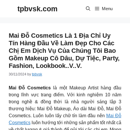
Skip
tpbvsk.com
to
Menu
content
Mai Đỗ Cosmetics Là 1 Địa Chỉ Uy
Tín Hàng Đầu Về Làm Đẹp Cho Các
Chị Em Dịch Vụ Của Chúng Tôi Bao
Gồm Makeup Cô Dâu, Dự Tiệc, Party,
Fashion, Lookbook..v..v.
30/11/2024
by
tpbvsk
Mai Đỗ Cosmetics
là một Makeup Artist hàng đầu
trong lĩnh vực trang điểm. Với kinh nghiệm 10 năm
trong nghề & đồng thời là nhà người sáng lập 3
thương hiệu: Mai Đỗ Makeup, Áo dài Mai Đỗ, Mai Đỗ
Cosmetics. Luôn luôn lấy chữ tín làm đầu nên
Mai Đỗ
Cosmetics
luôn hướng tới những sản phẩm tốt nhất cả
về chất lượng & giá thành để gửi tới các chị em. Mong