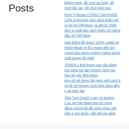
thông minh, đồ chơi an toàn, đồ
Posts
chơi lắp ráp, đồ chơi giáo dục
Đinh Tị Books CÙNG CON KHÔN
LỚN là thương hiệu sách thiếu nhi
uy tín tại Việt Nam, ra đời từ 2006
đơn vị xuất bản sách thiếu nhi hàng
đầu tại Việt Nam
Ipek Bông tẩy trang 100% cotton tự
nhiên Made in EU mang đến tay
người tiêu dùng những miếng bông
chất lượng tốt nhất
JOVEN 1 thời trang cao cấp dành
cho phái nữ văn phòng cùng các
bạn trẻ yêu thời trang
phụ nữ sẽ được tôn vinh một cách ti
nh tế với phong cách thật năng độn
g và hiện đại
Sữa Tươi Dutch Lady có đường
Các mẹ hãy tham gia với cộng
đồng chúng tôi để cùng nhau xây
nền 1 sức khỏe, gắn kết gia đình