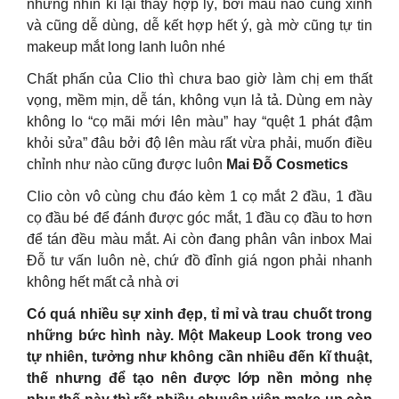
nhưng nhìn kĩ lại thấy hợp lý, bởi màu nào cũng xinh
và cũng dễ dùng, dễ kết hợp hết ý, gà mờ cũng tự tin
makeup mắt long lanh luôn nhé
Chất phấn của Clio thì chưa bao giờ làm chị em thất
vọng, mềm mịn, dễ tán, không vụn lả tả. Dùng em này
không lo “cọ mãi mới lên màu” hay “quệt 1 phát đậm
khỏi sửa” đâu bởi độ lên màu rất vừa phải, muốn điều
chỉnh như nào cũng được luôn
Mai Đỗ Cosmetics
Clio còn vô cùng chu đáo kèm 1 cọ mắt 2 đầu, 1 đầu
cọ đầu bé để đánh được góc mắt, 1 đầu cọ đầu to hơn
để tán đều màu mắt. Ai còn đang phân vân inbox Mai
Đỗ tư vấn luôn nè, chứ đồ đỉnh giá ngon phải nhanh
không hết mất cả nhà ơi
Có quá nhiều sự xinh đẹp, tỉ mỉ và trau chuốt trong
những bức hình này. Một Makeup Look trong veo
tự nhiên, tưởng như không cần nhiều đến kĩ thuật,
thế nhưng để tạo nên được lớp nền mỏng nhẹ