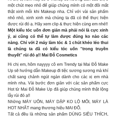
một chút mẹo nhỏ để giúp chúng mình có một đôi mắt
thật xinh mỗi khi Makeup nha. Chỉ với vài sản phẩm
nhỏ nhỏ, xinh xinh mà chúng ta đã có thể thực hiện
được rùi đó ạ. Hãy xem clip & thực hiện cùng em nhé!!
Một kiểu tóc uốn đơn giản mà phải nói là cực xinh
ý, ai cũng có thể tự làm được đúng ko nào các
nàng. Chỉ với 2 máy làm tóc & 1 chút khéo léo thui
là chúng ta đã có kiểu tóc uốn “trong truyền
thuyết” rùi đó ạ!! Mai Đỗ Cosmetics
Hi chị em, hôm nayyyy cô em Trendy tại Mai Đỗ Make
Up sẽ hướng dẫn Makeup đi tiệc sương sương mà khí
chất sang chảnh ngút ngàn dành cho các xị em nhà
mình nha. Vài bước đơn giản với các sản phẩm cực
Hot từ Mai Đỗ Make Up đã giúp chúng mình thật lộng
lẫy rùi đó ạ!!
Những MÁY UỐN, MÁY DẬP KO LỘ MỐI, MÁY LÀ
HOT NHẤT mang thương hiệu MAI ĐỖ.
Tất cả đều là những sản phẩm DÙNG SIÊU THÍCH,