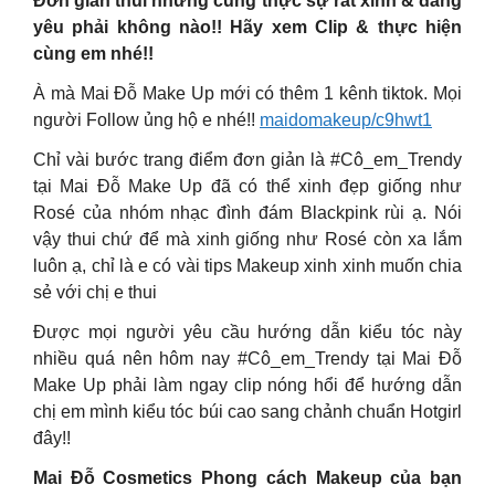
Đơn giản thui nhưng cũng thực sự rất xinh & đáng
yêu phải không nào!! Hãy xem Clip & thực hiện
cùng em nhé!!
À mà Mai Đỗ Make Up mới có thêm 1 kênh tiktok. Mọi
người Follow ủng hộ e nhé!!
maidomakeup/c9hwt1
Chỉ vài bước trang điểm đơn giản là #Cô_em_Trendy
tại Mai Đỗ Make Up đã có thể xinh đẹp giống như
Rosé của nhóm nhạc đình đám Blackpink rùi ạ. Nói
vậy thui chứ để mà xinh giống như Rosé còn xa lắm
luôn ạ, chỉ là e có vài tips Makeup xinh xinh muốn chia
sẻ với chị e thui
Được mọi người yêu cầu hướng dẫn kiểu tóc này
nhiều quá nên hôm nay #Cô_em_Trendy tại Mai Đỗ
Make Up phải làm ngay clip nóng hổi để hướng dẫn
chị em mình kiểu tóc búi cao sang chảnh chuẩn Hotgirl
đây!!
Mai Đỗ Cosmetics Phong cách Makeup của bạn