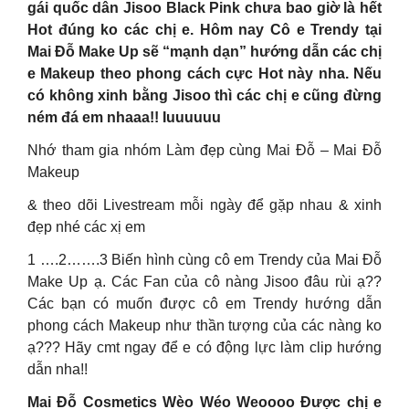
gái quốc dân Jisoo Black Pink chưa bao giờ là hết
Hot đúng ko các chị e. Hôm nay Cô e Trendy tại
Mai Đỗ Make Up sẽ “mạnh dạn” hướng dẫn các chị
e Makeup theo phong cách cực Hot này nha. Nếu
có không xinh bằng Jisoo thì các chị e cũng đừng
ném đá em nhaaa!! Iuuuuuu
Nhớ tham gia nhóm Làm đẹp cùng Mai Đỗ – Mai Đỗ
Makeup
& theo dõi Livestream mỗi ngày để gặp nhau & xinh
đẹp nhé các xị em
1 ….2…….3 Biến hình cùng cô em Trendy của Mai Đỗ
Make Up ạ. Các Fan của cô nàng Jisoo đâu rùi ạ??
Các bạn có muốn được cô em Trendy hướng dẫn
phong cách Makeup như thần tượng của các nàng ko
ạ??? Hãy cmt ngay để e có động lực làm clip hướng
dẫn nha!!
Mai Đỗ Cosmetics Wèo Wéo Weoooo Được chị e