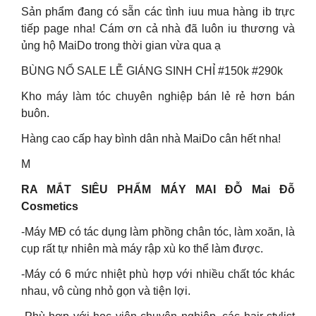
Sản phẩm đang có sẵn các tình iuu mua hàng ib trực
tiếp page nha! Cám ơn cả nhà đã luôn iu thương và
ủng hộ MaiDo trong thời gian vừa qua ạ
BÙNG NỔ SALE LỄ GIÁNG SINH CHỈ #150k #290k
Kho máy làm tóc chuyên nghiệp bán lẻ rẻ hơn bán
buôn.
Hàng cao cấp hay bình dân nhà MaiDo cân hết nha!
M
RA MẮT SIÊU PHẨM MÁY MAI ĐỖ Mai Đỗ
Cosmetics
-Máy MĐ có tác dụng làm phồng chân tóc, làm xoăn, là
cụp rất tự nhiên mà máy rập xù ko thể làm được.
-Máy có 6 mức nhiệt phù hợp với nhiều chất tóc khác
nhau, vô cùng nhỏ gọn và tiện lợi.