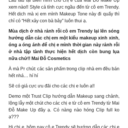
Lâu lâu lại biến hình cho chị e của Mai Đỗ Make Up
xem nào!! Style cá tính cực ngầu đến từ cô em Trendy.
Hết dịch mà xị em mình Makeup Tone này đi quẩy thì
chỉ có “Hết xảy con bà bảy” luôn thui ạ.
Mùa dịch ở nhà rảnh rỗi cô em Trendy lại lên sóng
hướng dẫn các chị em một kiểu makeup xinh xinh,
óng a óng ánh để chị e mình thời gian này rảnh rỗi
ở nhà tập tành thực hiện hết dịch còn bung lụa
nữa chứ!! Mai Đỗ Cosmetics
À mà Pr chút: các sản phẩm trong clip nhà em đều bán
hết nhá… hí hí
Sẽ có giá cực ưu đãi cho các chị e luôn ạ!!
Demo một Trust Clip hướng dẫn Makeup sang chảnh,
lộng lẫy một chút cho các chị e từ cô em Trendy từ Mai
Đỗ Make Up đây ạ. Có nàng nào hóng Clip full ko
ạ???
Hi chị e, hôm nay cô e Trendy sẽ hướng dẫn các chị e