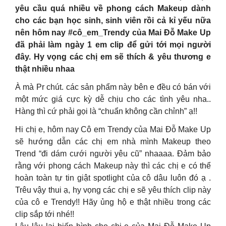
yêu cầu quá nhiều về phong cách Makeup dành
cho các bạn học sinh, sinh viên rồi cả kỉ yếu nữa
nên hôm nay #cô_em_Trendy của Mai Đỗ Make Up
đã phải làm ngày 1 em clip để gửi tới mọi người
đây. Hy vọng các chị em sẽ thích & yêu thương e
thật nhiều nhaa
À mà Pr chút. các sản phẩm này bên e đều có bán với
một mức giá cực kỳ dễ chịu cho các tình yêu nha..
Hàng thì cứ phải gọi là “chuẩn không cần chỉnh” ạ!!
Hi chị e, hôm nay Cô em Trendy của Mai Đỗ Make Up
sẽ hướng dẫn các chị em nhà mình Makeup theo
Trend “đi dám cưới người yêu cũ” nhaaaa. Đảm bảo
rằng với phong cách Makeup này thì các chị e có thể
hoàn toàn tự tin giật spotlight của cô dâu luôn đó ạ .
Trêu vậy thui ạ, hy vọng các chị e sẽ yêu thích clip này
của cô e Trendy!! Hãy ủng hộ e thật nhiều trong các
clip sắp tới nhé!!