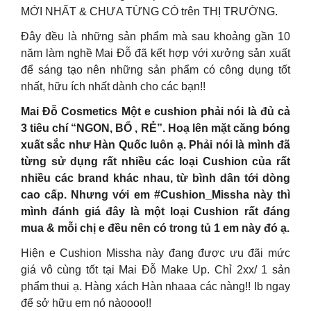
MỚI NHẤT & CHƯA TỪNG CÓ trên THỊ TRƯỜNG.
Đây đều là những sản phẩm mà sau khoảng gần 10
năm làm nghề Mai Đỗ đã kết hợp với xưởng sản xuất
để sáng tạo nên những sản phẩm có công dụng tốt
nhất, hữu ích nhất dành cho các bạn!!
Mai Đỗ Cosmetics Một e cushion phải nói là đủ cả
3 tiêu chí “NGON, BỔ , RẺ”. Hoạ lên mặt căng bóng
xuất sắc như Hàn Quốc luôn ạ. Phải nói là mình đã
từng sử dụng rất nhiều các loại Cushion của rất
nhiều các brand khác nhau, từ bình dân tới dòng
cao cấp. Nhưng với em #Cushion_Missha này thì
mình đánh giá đây là một loại Cushion rất đáng
mua & mỗi chị e đều nên có trong tủ 1 em này đó ạ.
Hiện e Cushion Missha này đang được ưu đãi mức
giá vô cùng tốt tại Mai Đỗ Make Up. Chỉ 2xx/ 1 sản
phẩm thui ạ. Hàng xách Hàn nhaaa các nàng!! Ib ngay
để sở hữu em nó nàoooo!!