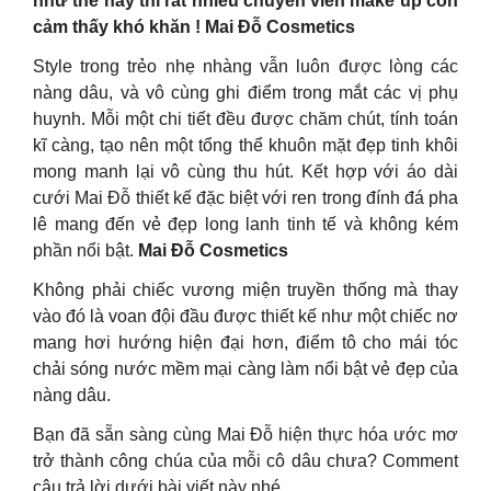
như thế này thì rất nhiều chuyên viên make up còn
cảm thấy khó khăn ! Mai Đỗ Cosmetics
Style trong trẻo nhẹ nhàng vẫn luôn được lòng các
nàng dâu, và vô cùng ghi điểm trong mắt các vị phụ
huynh. Mỗi một chi tiết đều được chăm chút, tính toán
kĩ càng, tạo nên một tổng thể khuôn mặt đẹp tinh khôi
mong manh lại vô cùng thu hút. Kết hợp với áo dài
cưới Mai Đỗ thiết kế đặc biệt với ren trong đính đá pha
lê mang đến vẻ đẹp long lanh tinh tế và không kém
phần nổi bật.
Mai Đỗ Cosmetics
Không phải chiếc vương miện truyền thống mà thay
vào đó là voan đội đầu được thiết kế như một chiếc nơ
mang hơi hướng hiện đại hơn, điểm tô cho mái tóc
chải sóng nước mềm mại càng làm nổi bật vẻ đẹp của
nàng dâu.
Bạn đã sẵn sàng cùng Mai Đỗ hiện thực hóa ước mơ
trở thành công chúa của mỗi cô dâu chưa? Comment
câu trả lời dưới bài viết này nhé