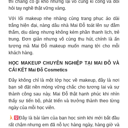
thì chẳng có gì khó nhưng lại vô cùng kì công và đòi
hỏi tay nghề thật vững vàng.
Với lối makeup nhẹ nhàng cùng trang phục áo dài
trắng hiện đại, nàng dâu nhà Mai Đỗ toát lên sự đằm
thắm, dịu dàng nhưng không kém phần thanh lịch, trẻ
trung. Đơn giản nhưng vô cùng thu hút, chính là ấn
tượng mà Mai Đỗ makeup muốn mang tới cho mỗi
khách hàng.
HỌC MAKEUP CHUYÊN NGHIỆP TẠI MAI ĐỖ VÀ
CÁI KẾT Mai Đỗ Cosmetics
Đây không chỉ là một lớp học về makeup, đây là nơi
bạn sẽ đặt nền móng vững chắc cho tương lai và sự
thành công sau này. Mai Đỗ thật hạnh phúc khi nhìn
thấy sự tiến bộ, phát triển và trưởng thành theo từng
ngày của mỗi học viên.
Đây là bài làm của bạn học sinh khi mới bắt đầu
rất chậm nhưng em đã nỗ lực hàng ngày, hàng giờ và