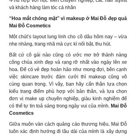
-Phù hợp với học viên chuyên nghiệp, các hair stylist
và khách hàng làm tóc cá nhân
“Hoa mắt chóng mặt” vì makeup ở Mai Đỗ đẹp quá
Mai Đỗ Cosmetics
Một chút’s layout lung linh cho cô dâu hôm nay – vừa
nhẹ nhàng, trang nhã mà cực kì nổi bật, thu hút.
Bất cứ cô gái nào cũng có ước mơ trở thành nàng
công chúa xinh đẹp và rạng rỡ nhất vào ngày lên xe
hoa. Để có vẻ đẹp hoàn hảo như mong đợi, bên cạnh
việc skincare trước đám cưới thì makeup cũng vô
cùng quan trọng. Vì vậy, bạn hãy cẩn thận lựa chọn
kiểu trang điểm phù hợp với bản thân, và lựa chọn
đơn vị make up chuyên nghiệp, giàu kinh nghiệm để
có thể tự tin toả sáng trong ngày vui của mình.
Mai Đỗ
Cosmetics
Giữa muôn vàn cách quảng cáo thương hiệu, Mai Đỗ
luôn xác định hướng đi lâu dài của mình là xây dựng