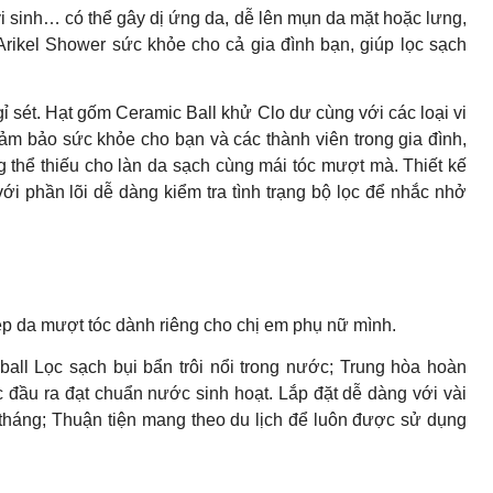
vi sinh… có thể gây dị ứng da, dễ lên mụn da mặt hoặc lưng,
ikel Shower sức khỏe cho cả gia đình bạn, giúp lọc sạch
 gỉ sét. Hạt gốm Ceramic Ball khử Clo dư cùng với các loại vi
ảm bảo sức khỏe cho bạn và các thành viên trong gia đình,
 thể thiếu cho làn da sạch cùng mái tóc mượt mà. Thiết kế
ới phần lõi dễ dàng kiểm tra tình trạng bộ lọc để nhắc nhở
ẹp da mượt tóc dành riêng cho chị em phụ nữ mình.
ll Lọc sạch bụi bẩn trôi nổi trong nước; Trung hòa hoàn
ớc đầu ra đạt chuẩn nước sinh hoạt. Lắp đặt dễ dàng với vài
 tháng; Thuận tiện mang theo du lịch để luôn được sử dụng