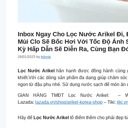
Inbox Ngay Cho Lọc Nước Arikel Đi
Mùi Clo Sẽ Bốc Hơi Với Tốc Độ Ánh
Kỳ Hấp Dẫn Sẽ Diễn Ra, Cùng Bạn Đ
26/01/2025
by
tpbvsk
Lọc Nước Arikel
hân hạnh được đồng hành cùng g
khiết.Với các dòng sản phẩm đa dạng giúp chăm só
ngon từ đậu phụ nhé. Sử dụng nước sạch để món ăn đư
GIAN HÀNG TMĐT Lọc Nước Arikel: – W
Lazada:
lazada.vn/shop/arikel-korea-shop
– Tiki:
tiki.
Hãy để
Lọc Nước Arikel
tô điểm thêm cho phái đẹp 