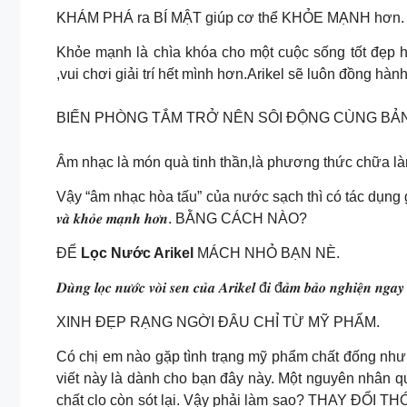
KHÁM PHÁ ra BÍ MẬT giúp cơ thể KHỎE MẠNH hơn
Khỏe mạnh là chìa khóa cho một cuộc sống tốt đẹp h
,vui chơi giải trí hết mình hơn.Arikel sẽ luôn đồng hà
BIẾN PHÒNG TẮM TRỞ NÊN SÔI ĐỘNG CÙNG BẢN 
Âm nhạc là món quà tinh thần,là phương thức chữa là
Vậy “âm nhạc hòa tấu” của nước sạch thì có tác dụng gì? Đ𝒐́ 𝒄𝒉𝒊́𝒏𝒉 𝒍𝒂̀ 𝒈
𝒗𝒂̀ 𝒌𝒉𝒐̉𝒆 𝒎𝒂̣𝒏𝒉 𝒉𝒐̛𝒏. BẰNG CÁCH NÀO?
ĐỂ
Lọc Nước Arikel
MÁCH NHỎ BẠN NÈ.
𝑫𝒖̀𝒏𝒈 𝒍𝒐̣𝒄 𝒏𝒖̛𝒐̛́𝒄 𝒗𝒐̀𝒊 𝒔𝒆𝒏 𝒄𝒖̉𝒂 𝑨𝒓𝒊𝒌𝒆𝒍 đ𝒊 đ𝒂̉𝒎 𝒃𝒂̉𝒐 𝒏𝒈𝒉𝒊𝒆̣̂𝒏 𝒏𝒈𝒂𝒚 𝒕𝒖
XINH ĐẸP RẠNG NGỜI ĐÂU CHỈ TỪ MỸ PHẨM.
Có chị em nào gặp tình trạng mỹ phẩm chất đống như
viết này là dành cho bạn đây này. Một nguyên nhân q
chất clo còn sót lại. Vậy phải làm sao? THAY Đ