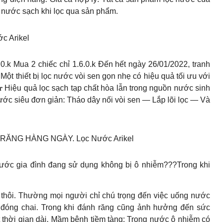
 nước sạch khi lọc qua sản phẩm.
 Arikel
Mua 1 chiếc chỉ 1.0.0.k Mua 2 chiếc chỉ 1.6.0.k Đến hết ngày 26/01/2022, tranh
Một thiết bị lọc nước vòi sen gọn nhẹ có hiệu quả tối ưu với
𝐢𝐥𝐭𝐞𝐫 Hiệu quả lọc sạch tạp chất hòa lẫn trong nguồn nước sinh
ước siêu đơn giản: Tháo dây nối vòi sen — Lắp lõi lọc — Và
ĂNG HÀNG NGÀY. Lọc Nước Arikel
ước gia đình đang sử dụng không bị ô nhiễm???Trong khi
 thôi. Thường mọi người chỉ chú trọng đến việc uống nước
đóng chai. Trong khi đánh răng cũng ảnh hưởng đến sức
thời gian dài. Mầm bệnh tiềm tàng; Trong nước ô nhiễm có