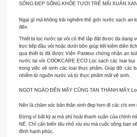
SỐNG ĐẸP SỐNG KHỎE TƯƠI TRẺ MÃI XUÂN XANH
Ngại gì mà không trải nghiệm thế giới nước sạch an t
đến
Thiết bị lọc nước tại vòi có thể lắp đặt được đa dạng 
trực tiếp đầu vòi hoặc dưới bồn giúp tiết kiệm diện 
qua thiết bị đã được Viện Pasteur chứng nhận an toà
nước tại vòi COOKCARE ECO Lọc sạch các loại bụi b
trong việc vệ sinh các loại thực phẩm. Giúp đỡ các 
nhiễm từ nguồn nước và từ thực phẩm mất vệ sinh.
NGỌT NGÀO ĐẾN MẤY CŨNG TAN THÀNH MÂY Lọc 
Nên là chăm sóc bản thân xinh đẹp hơn đi các chị em 
Đừng vì bất kỳ ai mà phí hoài thanh xuân của c
NÈ. Chỉ cẩn biến tấu nhỏ xíu xiu mà cuộc sống bạn s
đình hạnh phúc.