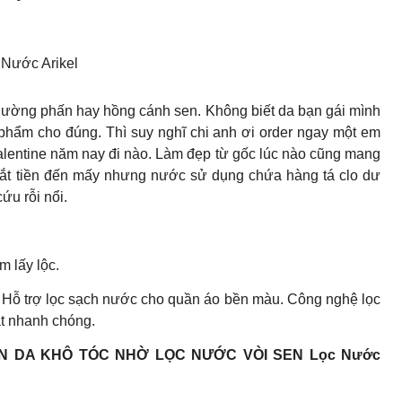
ước Arikel
 hường phấn hay hồng cánh sen. Không biết da bạn gái mình
hẩm cho đúng. Thì suy nghĩ chi anh ơi order ngay một em
lentine năm nay đi nào. Làm đẹp từ gốc lúc nào cũng mang
đắt tiền đến mấy nhưng nước sử dụng chứa hàng tá clo dư
ứu rỗi nổi.
m lấy lộc.
; Hỗ trợ lọc sạch nước cho quần áo bền màu. Công nghệ lọc
ặt nhanh chóng.
N DA KHÔ TÓC NHỜ LỌC NƯỚC VÒI SEN Lọc Nước