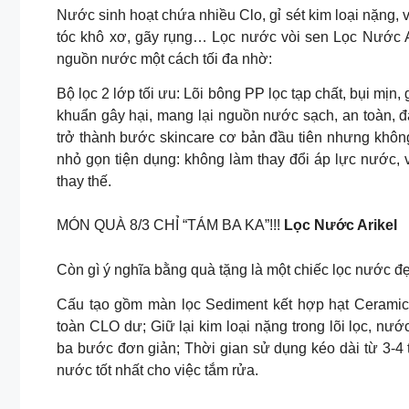
Nước sinh hoạt chứa nhiều Clo, gỉ sét kim loại nặng, 
tóc khô xơ, gãy rụng… Lọc nước vòi sen Lọc Nước Ar
nguồn nước một cách tối đa nhờ:
Bộ lọc 2 lớp tối ưu: Lõi bông PP lọc tạp chất, bụi mịn,
khuẩn gây hại, mang lại nguồn nước sạch, an toàn, đ
trở thành bước skincare cơ bản đầu tiên nhưng không
nhỏ gọn tiện dụng: không làm thay đổi áp lực nước, v
thay thế.
MÓN QUÀ 8/3 CHỈ “TÁM BA KA”!!!
Lọc Nước Arikel
Còn gì ý nghĩa bằng quà tặng là một chiếc lọc nước đ
Cấu tạo gồm màn lọc Sediment kết hợp hạt Ceramicba
toàn CLO dư; Giữ lại kim loại nặng trong lõi lọc, nư
ba bước đơn giản; Thời gian sử dụng kéo dài từ 3-4
nước tốt nhất cho việc tắm rửa.