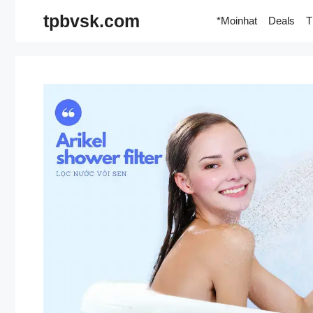
Skip
tpbvsk.com
*Moinhat
Deals
T
to
content