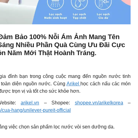
, Đảm Bảo 100% Nỗi Ám Ảnh Mang Tên
 Sáng Nhiều Phần Quà Cùng Ưu Đãi Cực
ón Năm Mới Thật Hoành Tráng.
ia đình bạn trong công cuộc mang đến nguồn nước tinh
c toàn diện nguồn nước. Cùng
Arikel
học cách nấu các món
ợc trọn vị và tốt cho sức khỏe hơn.
ebsite:
arikel.vn
– Shopee:
shopee.vn/arikelkorea
–
vn/cua-hang/unilever-pureit-official
bằng việc chọn sản phẩm lọc nước vòi sen dưỡng da.