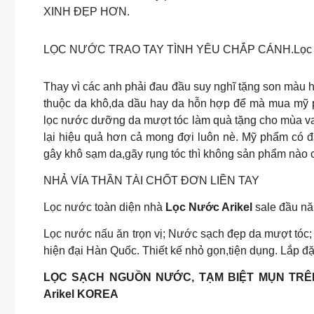
XINH ĐẸP HƠN.
LỌC NƯỚC TRAO TAY TÌNH YÊU CHẮP CÁNH.Lọc N
Thay vì các anh phải đau đầu suy nghĩ tặng son màu
thuộc da khô,da dầu hay da hỗn hợp để mà mua mỹ p
lọc nước dưỡng da mượt tóc làm quà tặng cho mùa va
lại hiệu quả hơn cả mong đợi luôn nè. Mỹ phẩm có 
gây khô sạm da,gãy rụng tóc thì không sản phẩm nào c
NHẢ VÍA THẦN TÀI CHỐT ĐƠN LIỀN TAY
Lọc nước toàn diện nhà
Lọc Nước Arikel
sale đầu nă
Lọc nước nấu ăn trọn vị; Nước sạch đẹp da mượt tóc
hiện đại Hàn Quốc. Thiết kế nhỏ gọn,tiện dụng. Lắp đ
LỌC SẠCH NGUỒN NƯỚC, TẠM BIỆT MỤN TRÊ
Arikel KOREA