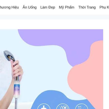
hương Hiệu
Ăn Uống
Làm Đẹp
Mỹ Phẩm
Thời Trang
Phụ K