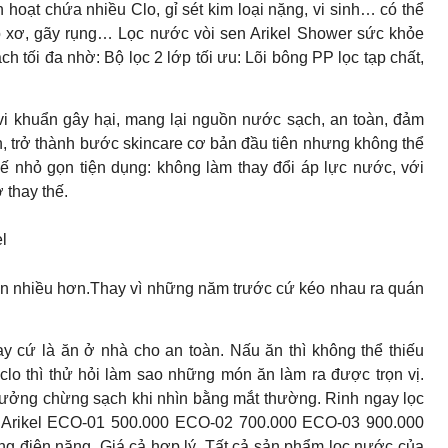
hoạt chứa nhiều Clo, gỉ sét kim loại nặng, vi sinh… có thể
ô xơ, gãy rụng… Lọc nước vòi sen Arikel Shower sức khỏe
h tối đa nhờ: Bộ lọc 2 lớp tối ưu: Lõi bông PP lọc tạp chất,
vi khuẩn gây hại, mang lại nguồn nước sạch, an toàn, đảm
h, trở thành bước skincare cơ bản đầu tiên nhưng không thể
kế nhỏ gọn tiện dụng: không làm thay đổi áp lực nước, với
 thay thế.
l
nên nhiều hơn.Thay vì những năm trước cứ kéo nhau ra quán
y cứ là ăn ở nhà cho an toàn. Nấu ăn thì không thể thiếu
o thì thử hỏi làm sao những món ăn làm ra được trọn vị.
ưởng chừng sạch khi nhìn bằng mắt thường. Rinh ngay lọc
c Arikel ECO-01 500.000 ECO-02 700.000 ECO-03 900.000
ng điện năng. Giá cả hợp lý. Tất cả sản phẩm lọc nước của