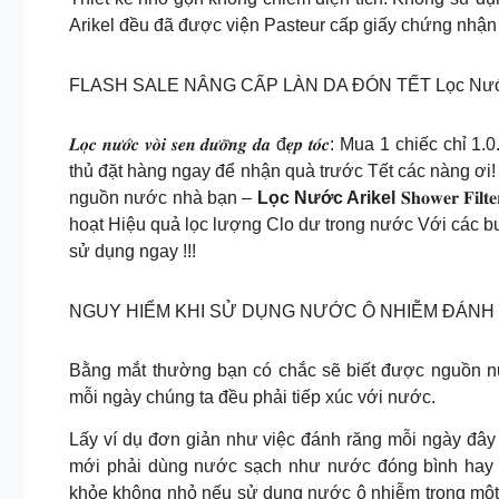
Arikel đều đã được viện Pasteur cấp giấy chứng nhận
FLASH SALE NÂNG CẤP LÀN DA ĐÓN TẾT Lọc Nước
𝑳𝒐̣𝒄 𝒏𝒖̛𝒐̛́𝒄 𝒗𝒐̀𝒊 𝒔𝒆𝒏 𝒅𝒖̛𝒐̛̃𝒏𝒈 𝒅𝒂 đ𝒆̣𝒑 𝒕𝒐́𝒄: 
thủ đặt hàng ngay để nhận quà trước Tết các nàng ơi! 
nguồn nước nhà bạn –
Lọc Nước Arikel
𝐒𝐡𝐨𝐰𝐞𝐫 
hoạt Hiệu quả lọc lượng Clo dư trong nước Với các b
sử dụng ngay !!!
NGUY HIỂM KHI SỬ DỤNG NƯỚC Ô NHIỄM ĐÁNH R
Bằng mắt thường bạn có chắc sẽ biết được nguồn n
mỗi ngày chúng ta đều phải tiếp xúc với nước.
Lấy ví dụ đơn giản như việc đánh răng mỗi ngày đây
mới phải dùng nước sạch như nước đóng bình hay 
khỏe không nhỏ nếu sử dụng nước ô nhiễm trong một 