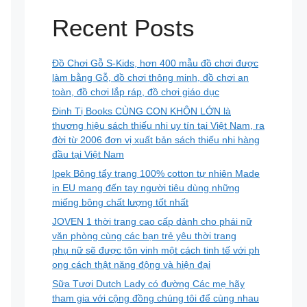
Recent Posts
Đồ Chơi Gỗ S-Kids, hơn 400 mẫu đồ chơi được
làm bằng Gỗ, đồ chơi thông minh, đồ chơi an
toàn, đồ chơi lắp ráp, đồ chơi giáo dục
Đinh Tị Books CÙNG CON KHÔN LỚN là
thương hiệu sách thiếu nhi uy tín tại Việt Nam, ra
đời từ 2006 đơn vị xuất bản sách thiếu nhi hàng
đầu tại Việt Nam
Ipek Bông tẩy trang 100% cotton tự nhiên Made
in EU mang đến tay người tiêu dùng những
miếng bông chất lượng tốt nhất
JOVEN 1 thời trang cao cấp dành cho phái nữ
văn phòng cùng các bạn trẻ yêu thời trang
phụ nữ sẽ được tôn vinh một cách tinh tế với ph
ong cách thật năng động và hiện đại
Sữa Tươi Dutch Lady có đường Các mẹ hãy
tham gia với cộng đồng chúng tôi để cùng nhau