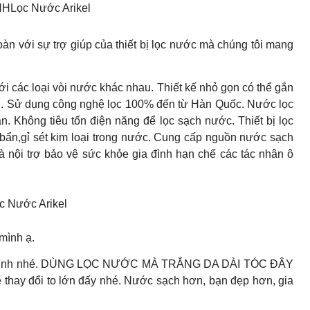
Lọc Nước Arikel
oàn với sự trợ giúp của thiết bị lọc nước mà chúng tôi mang
với các loại vòi nước khác nhau. Thiết kế nhỏ gọn có thể gắn
tích. Sử dụng công nghệ lọc 100% đến từ Hàn Quốc. Nước lọc
n. Không tiêu tốn điện năng để lọc sạch nước. Thiết bị lọc
ẩn,gỉ sét kim loại trong nước. Cung cấp nguồn nước sạch
bà nội trợ bảo vệ sức khỏe gia đình hạn chế các tác nhân ô
Nước Arikel
mình ạ.
hính mình nhé. DÙNG LỌC NƯỚC MÀ TRẮNG DA DÀI TÓC ĐÂY
ẽ thay đổi to lớn đấy nhé. Nước sạch hơn, bạn đẹp hơn, gia