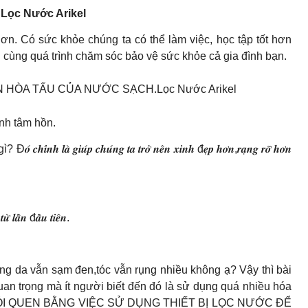
.
Lọc Nước Arikel
ơn. Có sức khỏe chúng ta có thể làm việc, học tập tốt hơn
nh cùng quá trình chăm sóc bảo vệ sức khỏe cả gia đình bạn.
HÒA TẤU CỦA NƯỚC SẠCH.Lọc Nước Arikel
nh tâm hồn.
𝒊𝒖́𝒑 𝒄𝒉𝒖́𝒏𝒈 𝒕𝒂 𝒕𝒓𝒐̛̉ 𝒏𝒆̂𝒏 𝒙𝒊𝒏𝒉 đ𝒆̣𝒑 𝒉𝒐̛𝒏,𝒓𝒂̣𝒏𝒈 𝒓𝒐̛̃ 𝒉𝒐̛𝒏
̛̀ 𝒍𝒂̂̀𝒏 đ𝒂̂̀𝒖 𝒕𝒊𝒆̂𝒏.
ng da vẫn sạm đen,tóc vẫn rụng nhiều không ạ? Vậy thì bài
uan trọng mà ít người biết đến đó là sử dụng quá nhiều hóa
ỔI THÓI QUEN BẰNG VIỆC SỬ DỤNG THIẾT BỊ LỌC NƯỚC ĐỂ