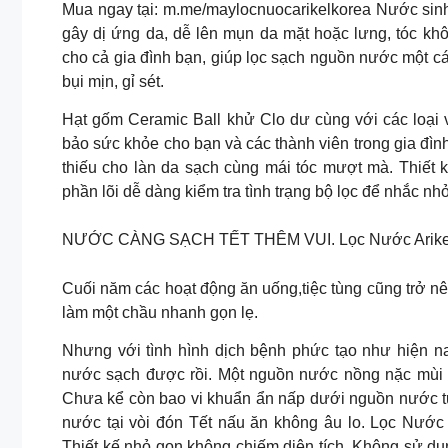
Mua ngay tại: m.me/maylocnuocarikelkorea Nước sinh 
gây dị ứng da, dễ lên mụn da mặt hoặc lưng, tóc kh
cho cả gia đình bạn, giúp lọc sạch nguồn nước một các
bụi mịn, gỉ sét.
Hạt gốm Ceramic Ball khử Clo dư cùng với các loại 
bảo sức khỏe cho bạn và các thành viên trong gia đìn
thiếu cho làn da sạch cùng mái tóc mượt mà. Thiết 
phần lõi dễ dàng kiểm tra tình trạng bộ lọc để nhắc nhở
NƯỚC CÀNG SẠCH TẾT THÊM VUI. Lọc Nước Arike
Cuối năm các hoạt động ăn uống,tiệc tùng cũng trở 
làm một chầu nhanh gọn lẹ.
Nhưng với tình hình dịch bệnh phức tạo như hiện na
nước sạch được rồi. Một nguồn nước nồng nặc mùi cl
Chưa kể còn bao vi khuẩn ẩn nấp dưới nguồn nước t
nước tại vòi đón Tết nấu ăn không âu lo. Lọc Nướ
Thiết kế nhỏ gọn không chiếm diện tích. Không sử dụ