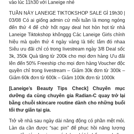
vào lúc 11h30 với Laneige nhé
TUẦN NÀY LANEIGE TIKTOKSHOP SALE GÌ 19h30 |
03/08 Có ai giống admin cứ mỗi tuần là mong ngóng
đến thứ 4 để chờ hốt ngay deal hot hòn họt từ nhà
Laneige Tiktokshop khônggg Các Laneige Girls chính
hiệu mà quên thứ 4 ngày vàng là tiếc lắm đó nhaa
Siêu ưu đãi chỉ có trong livestream ngày 3/8 Deal sốc
3k, 350k Quà tặng từ 200k cho mọi đơn hàng Ưu đãi
lên đến 50% Freeship cho mọi đơn hàng Voucher độc
quyền chỉ trong livestream – Giảm 30k đơn từ 300k –
Giảm 60k đơn từ 600k – Giảm 100k đơn từ 1000k
[Laneige’s Beauty Tips Check] Chuyên mục
dưỡng da cùng chuyên gia Radian-C quay trở lại
bằng chuỗi skincare routine dành cho những buổi
tối thư giãn tại gia.
Trở về nhà sau ngày dài năng động có phần mệt mỏi.
Làn da cần được “sạc pin” để phục hồi năng lượng