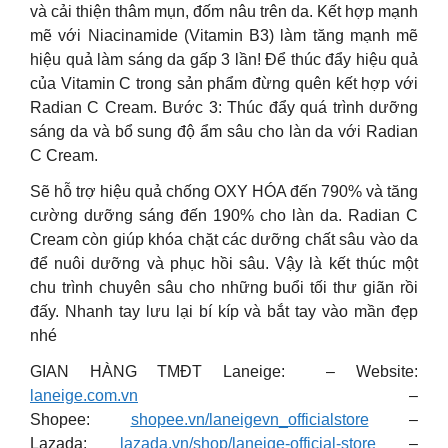
và cải thiện thâm mụn, đốm nâu trên da. Kết hợp mạnh
mẽ với Niacinamide (Vitamin B3) làm tăng mạnh mẽ
hiệu quả làm sáng da gấp 3 lần! Để thúc đẩy hiệu quả
của Vitamin C trong sản phẩm đừng quên kết hợp với
Radian C Cream. Bước 3: Thúc đẩy quá trình dưỡng
sáng da và bổ sung độ ẩm sâu cho làn da với Radian
C Cream.
Sẽ hỗ trợ hiệu quả chống OXY HÓA đến 790% và tăng
cường dưỡng sáng đến 190% cho làn da. Radian C
Cream còn giúp khóa chặt các dưỡng chất sâu vào da
để nuôi dưỡng và phục hồi sâu. Vậy là kết thúc một
chu trình chuyên sâu cho những buổi tối thư giãn rồi
đấy. Nhanh tay lưu lại bí kíp và bắt tay vào mần đẹp
nhé
GIAN HÀNG TMĐT Laneige: – Website:
laneige.com.vn
–
Shopee:
shopee.vn/laneigevn_officialstore
–
Lazada:
lazada.vn/shop/laneige-official-store
–