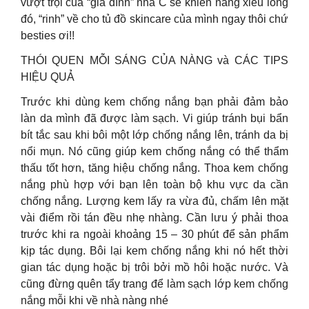
vượt trội của “gia đình” nhà C sẽ khiến nàng xiêu lòng
đó, “rinh” về cho tủ đồ skincare của mình ngay thôi chứ
besties ơi!!
THÓI QUEN MỖI SÁNG CỦA NÀNG và CÁC TIPS
HIỆU QUẢ
Trước khi dùng kem chống nắng bạn phải đảm bảo
làn da mình đã được làm sạch. Vi giúp tránh bụi bẩn
bít tắc sau khi bôi một lớp chống nắng lên, tránh da bị
nổi mụn. Nó cũng giúp kem chống nắng có thể thẩm
thấu tốt hơn, tăng hiệu chống nắng. Thoa kem chống
nắng phù hợp với bạn lên toàn bộ khu vực da cần
chống nắng. Lượng kem lấy ra vừa đủ, chấm lên mặt
vài điểm rồi tán đều nhẹ nhàng. Cần lưu ý phải thoa
trước khi ra ngoài khoảng 15 – 30 phút để sản phẩm
kịp tác dụng. Bôi lại kem chống nắng khi nó hết thời
gian tác dụng hoặc bị trôi bởi mồ hôi hoặc nước. Và
cũng đừng quên tẩy trang để làm sạch lớp kem chống
nắng mỗi khi về nhà nàng nhé