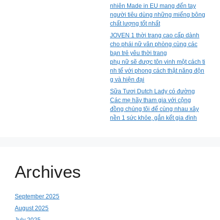
nhiên Made in EU mang đến tay
người tiêu dùng những miếng bông
chất lượng tốt nhất
JOVEN 1 thời trang cao cấp dành
cho phái nữ văn phòng cùng các
bạn trẻ yêu thời trang
phụ nữ sẽ được tôn vinh một cách ti
nh tế với phong cách thật năng độn
g và hiện đại
Sữa Tươi Dutch Lady có đường
Các mẹ hãy tham gia với cộng
đồng chúng tôi để cùng nhau xây
nền 1 sức khỏe, gắn kết gia đình
Archives
September 2025
August 2025
July 2025