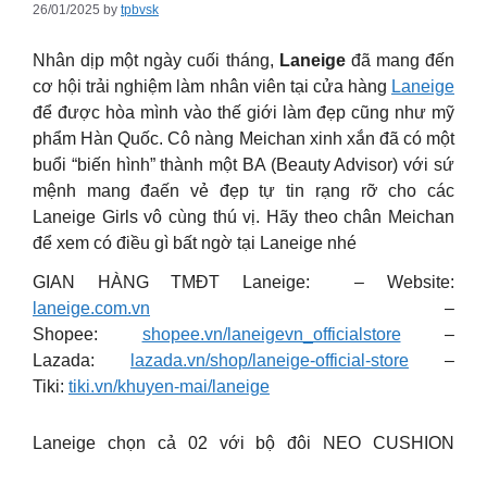
26/01/2025
by
tpbvsk
Nhân dịp một ngày cuối tháng,
Laneige
đã mang đến
cơ hội trải nghiệm làm nhân viên tại cửa hàng
Laneige
để được hòa mình vào thế giới làm đẹp cũng như mỹ
phẩm Hàn Quốc. Cô nàng Meichan xinh xắn đã có một
buổi “biến hình” thành một BA (Beauty Advisor) với sứ
mệnh mang đaến vẻ đẹp tự tin rạng rỡ cho các
Laneige Girls vô cùng thú vị. Hãy theo chân Meichan
để xem có điều gì bất ngờ tại Laneige nhé
GIAN HÀNG TMĐT Laneige: – Website:
laneige.com.vn
–
Shopee:
shopee.vn/laneigevn_officialstore
–
Lazada:
lazada.vn/shop/laneige-official-store
–
Tiki:
tiki.vn/khuyen-mai/laneige
Laneige chọn cả 02 với bộ đôi NEO CUSHION