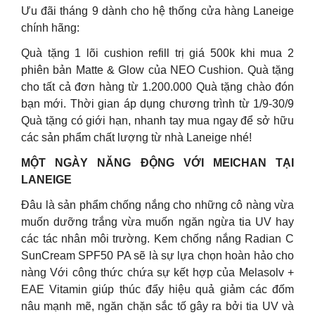
Ưu đãi tháng 9 dành cho hệ thống cửa hàng Laneige
chính hãng:
Quà tặng 1 lõi cushion refill trị giá 500k khi mua 2
phiên bản Matte & Glow của NEO Cushion. Quà tặng
cho tất cả đơn hàng từ 1.200.000 Quà tặng chào đón
bạn mới. Thời gian áp dụng chương trình từ 1/9-30/9
Quà tặng có giới hạn, nhanh tay mua ngay để sở hữu
các sản phẩm chất lượng từ nhà Laneige nhé!
MỘT NGÀY NĂNG ĐỘNG VỚI MEICHAN TẠI
LANEIGE
Đâu là sản phẩm chống nắng cho những cô nàng vừa
muốn dưỡng trắng vừa muốn ngăn ngừa tia UV hay
các tác nhân môi trường. Kem chống nắng Radian C
SunCream SPF50 PA sẽ là sự lựa chọn hoàn hảo cho
nàng Với công thức chứa sự kết hợp của Melasolv +
EAE Vitamin giúp thúc đẩy hiệu quả giảm các đốm
nâu mạnh mẽ, ngăn chặn sắc tố gây ra bởi tia UV và