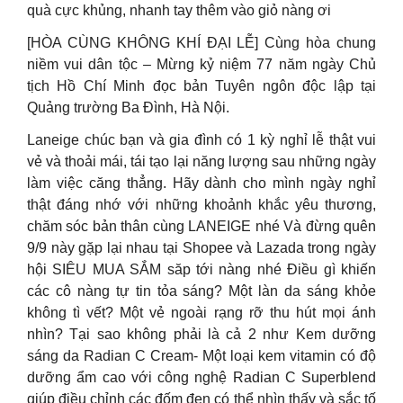
quà cực khủng, nhanh tay thêm vào giỏ nàng ơi
[HÒA CÙNG KHÔNG KHÍ ĐẠI LỄ] Cùng hòa chung
niềm vui dân tộc – Mừng kỷ niệm 77 năm ngày Chủ
tịch Hồ Chí Minh đọc bản Tuyên ngôn độc lập tại
Quảng trường Ba Đình, Hà Nội.
Laneige chúc bạn và gia đình có 1 kỳ nghỉ lễ thật vui
vẻ và thoải mái, tái tạo lại năng lượng sau những ngày
làm việc căng thẳng. Hãy dành cho mình ngày nghỉ
thật đáng nhớ với những khoảnh khắc yêu thương,
chăm sóc bản thân cùng LANEIGE nhé Và đừng quên
9/9 này gặp lại nhau tại Shopee và Lazada trong ngày
hội SIÊU MUA SẮM săp tới nàng nhé Điều gì khiến
các cô nàng tự tin tỏa sáng? Một làn da sáng khỏe
không tì vết? Một vẻ ngoài rạng rỡ thu hút mọi ánh
nhìn? Tại sao không phải là cả 2 như Kem dưỡng
sáng da Radian C Cream- Một loại kem vitamin có độ
dưỡng ẩm cao với công nghệ Radian C Superblend
giúp điều chỉnh các đốm đen có thể nhìn thấy và sắc tố