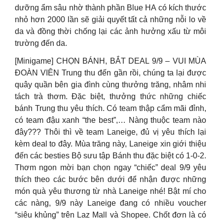
dưỡng ẩm sâu nhờ thành phần Blue HA có kích thước
nhỏ hơn 2000 lần sẽ giải quyết tất cả những nỗi lo về
da và đồng thời chống lại các ảnh hưởng xấu từ môi
trường đến da.
[Minigame] CHỌN BÁNH, BẮT DEAL 9/9 – VUI MÙA
ĐOÀN VIÊN Trung thu đến gần rồi, chúng ta lại được
quây quần bên gia đình cùng thưởng trăng, nhâm nhi
tách trà thơm. Đặc biệt, thưởng thức những chiếc
bánh Trung thu yêu thích. Có team thập cẩm mãi đỉnh,
có team đậu xanh “the best”,… Nàng thuộc team nào
đây??? Thôi thì về team Laneige, đủ vị yêu thích lại
kèm deal to đây. Mùa trăng này, Laneige xin giới thiệu
đến các besties Bộ sưu tập Bánh thu đặc biệt có 1-0-2.
Thơm ngon mời bạn chọn ngay “chiếc” deal 9/9 yêu
thích theo các bước bên dưới để nhận được những
món quà yêu thương từ nhà Laneige nhé! Bật mí cho
các nàng, 9/9 này Laneige đang có nhiều voucher
“siêu khủng” trên Laz Mall và Shopee. Chốt đơn là có