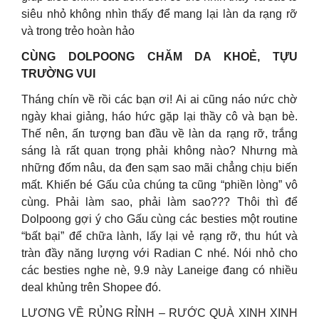
siêu nhỏ không nhìn thấy để mang lại làn da rạng rỡ
và trong trẻo hoàn hảo
CÙNG DOLPOONG CHĂM DA KHOẺ, TỰU
TRƯỜNG VUI
Tháng chín về rồi các bạn ơi! Ai ai cũng náo nức chờ
ngày khai giảng, háo hức gặp lại thầy cô và bạn bè.
Thế nên, ấn tượng ban đầu về làn da rạng rỡ, trắng
sáng là rất quan trọng phải không nào? Nhưng mà
những đốm nâu, da đen sạm sao mãi chẳng chịu biến
mất. Khiến bé Gấu của chúng ta cũng “phiền lòng” vô
cùng. Phải làm sao, phải làm sao??? Thôi thì để
Dolpoong gợi ý cho Gấu cùng các besties một routine
“bất bại” để chữa lành, lấy lại vẻ rạng rỡ, thu hút và
tràn đầy năng lượng với Radian C nhé. Nói nhỏ cho
các besties nghe nè, 9.9 này Laneige đang có nhiều
deal khủng trên Shopee đó.
LƯƠNG VỀ RỦNG RỈNH – RƯỚC QUÀ XINH XINH