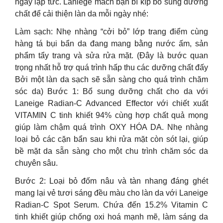
ngay lập tức. Laniege mách bạn bí kíp bổ sung dưỡng
chất để cải thiện làn da mỗi ngày nhé:
Làm sạch: Nhẹ nhàng “cởi bỏ” lớp trang điểm cùng
hàng tá bụi bẩn da đang mang bằng nước ấm, sản
phẩm tẩy trang và sửa rửa mặt. (Đây là bước quan
trọng nhất hỗ trợ quá trình hấp thu các dưỡng chất đấy
Bởi một làn da sạch sẽ sẵn sàng cho quá trình chăm
sóc da) Bước 1: Bổ sung dưỡng chất cho da với
Laneige Radian-C Advanced Effector với chiết xuất
VITAMIN C tinh khiết 94% cùng hợp chất quả mọng
giúp làm chậm quá trình OXY HÓA DA. Nhẹ nhàng
loại bỏ các cặn bẩn sau khi rửa mặt còn sót lại, giúp
bề mặt da sẵn sàng cho một chu trình chăm sóc da
chuyên sâu.
Bước 2: Loại bỏ đốm nâu và tàn nhang đáng ghét
mang lại vẻ tươi sáng đều màu cho làn da với Laneige
Radian-C Spot Serum. Chứa đến 15.2% Vitamin C
tinh khiết giúp chống oxi hoá mạnh mẽ, làm sáng da