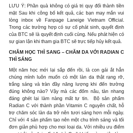
LƯU Ý: Phần quà không có giá trị quy đổi thành tiền
mặt Sau khi công bố kết quả, các bạn may mắn vui
lòng inbox về Fanpage Laneige Vietnam Official.
Trong các trường hợp có sự cố phát sinh, quyết định
của BTC sẽ là quyết định cuối cùng. Nếu phát hiện có
sự gian lận khi tham gia BTC sẽ trực tiếp hủy kết quả.
CHĂM HỌC THÌ SANG – CHĂM DA VỚI RADIAN C
THÌ SÁNG
​​Một năm học mới lại sắp đến rồi, là con gái ắt hẳn
chúng mình luôn muốn có một làn da thật rạng rỡ,
trắng sáng và tràn đầy năng lượng khi đến trường
đúng không nào? Vậy mà các đốm nâu, tàn nhang
đáng ghét lại làm nàng mất tự tin. Bộ sản phẩm
Radian C với thành phần Vitamin C nguyên chất, hỗ
trợ chăm sóc làn da trở nên tươi sáng hơn mỗi ngày.
Chỉ với 4 sản phẩm tạo nên một chu trình sáng và tối
đơn giản phù hợp cho mọi loại da. Với nhiều ưu điểm