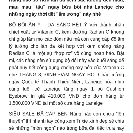
mau mau “tậu” ngay bửu bối nhà Laneige cho
những ngày thời tiết “ẩm ương” này nhé
BỘ ĐÔI ĂN Ý – DA SÁNG HẾT Ý Với thành phần
chiết xuất từ Vitamin C, kem dưỡng Radian C không
chỉ giúp làm mơ các đốm nâu mà còn cung cấp độ ẩm
lý tưởng cho làn da kết hợp với kem chống nắng
Radian C là một sự “hợp rơ” vô cùng hoàn hảo. Bật
mí, các nàng nên sử dụng bộ đôi này vào buổi sáng để
phát huy hết công dụng chống oxy hóa của Vitamin C
nhé THÁNG 8, ĐÌNH ĐÁM NGÀY HỘI Chào mừng
ngày Quốc tế Thanh Thiếu Niên, Laneige hòa nhịp
cùng tuổi trẻ Laneige tặng ngay 1 bộ Cushion
Eyebrow trị giá 410,000 VNĐ cho đơn hàng từ
1,500,000 VNĐ tại một số cửa hàng Laneige
SIÊU SALE ĐÃ CẬP BẾN Nàng nào còn chưa “lên
thuyền” thì nhanh tay cùng xem Trixie xinh đẹp sẽ chia
sẻ những “món ngon” nào trong bữa đại tiệc trưa nay