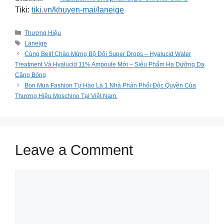
Tiki:
tiki.vn/khuyen-mai/laneige
Categories
Thương Hiệu
Tags
Laneige
Cùng Belif Chào Mừng Bộ Đôi Super Drops – Hyalucid Water
Treatment Và Hyalucid 11% Ampoule Mới – Siêu Phẩm Ha Dưỡng Da
Căng Bóng
Bon Mua Fashion Tự Hào Là 1 Nhà Phân Phối Độc Quyền Của
Thương Hiệu Moschino Tại Việt Nam.
Leave a Comment
Comment