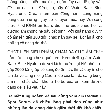
“sáng nắng, chiều mưa” dạo gần đây các dễ gây vấn
đề cho da hơn. Đừng lo, hãy để Water Bank Blue
Hyaluronic Cream làm bạn đồng hành cùng nàng
băng qua những ngày trời chuyển mùa này Với công
thức 7 KHÔNG an toàn, dịu nhẹ giúp phục hồi và
dưỡng ẩm không hề gây bết dính. Với khả năng duy trì
độ ẩm lên đến 100 giờ, chắc hẳn đây sẽ là chân ái cho
những cô nàng da khô
CHỐT LIỀN SIÊU PHẨM, CHĂM DA CỰC ẨM Chắc
hẳn các nàng chưa quên em Kem dưỡng ẩm Water
Bank Blue Hyaluronic với kích thước hạt HA nhỏ hơn
gấp 2000 lần giúp bổ sung độ ẩm tức thì và duy trì cho
làn da vẻ căng mọng Các tín đồ của làn da căng bóng,
ẩm mịn chắc chắn không thể bỏ qua em kem dưỡng
dạng gel siêu yêu này
Ra mắt tung hoành đã lâu, cùng xem em Radian C
Spot Serum đã chiều lòng phái đẹp cũng như
những làn da đỏng đảnh giữa thời tiết khó chiều