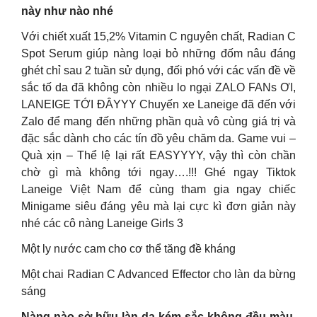
này như nào nhé
Với chiết xuất 15,2% Vitamin C nguyên chất, Radian C
Spot Serum giúp nàng loại bỏ những đốm nâu đáng
ghét chỉ sau 2 tuần sử dụng, đối phó với các vấn đề về
sắc tố da đã không còn nhiều lo ngại ZALO FANs ƠI,
LANEIGE TỚI ĐÂYYY Chuyến xe Laneige đã đến với
Zalo để mang đến những phần quà vô cùng giá trị và
đặc sắc dành cho các tín đồ yêu chăm da. Game vui –
Quà xịn – Thể lệ lại rất EASYYYY, vậy thì còn chần
chờ gì mà không tới ngay….!!! Ghé ngay Tiktok
Laneige Việt Nam để cùng tham gia ngay chiếc
Minigame siêu đáng yêu mà lại cực kì đơn giản này
nhé các cô nàng Laneige Girls 3
Một ly nước cam cho cơ thể tăng đề kháng
Một chai Radian C Advanced Effector cho làn da bừng
sáng
Nàng nào sở hữu làn da kém sắc không đều màu,