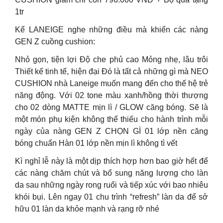
1tr
Kể LANEIGE nghe những điều mà khiến các nàng
GEN Z cuồng cushion:
Nhỏ gọn, tiện lợi Độ che phủ cao Mỏng nhẹ, lâu trôi
Thiết kế tinh tế, hiện đại Đó là tất cả những gì mà NEO
CUSHION nhà Laneige muốn mang đến cho thế hệ trẻ
năng động. Với 02 tone màu xanh/hồng thời thượng
cho 02 dòng MATTE mịn lì / GLOW căng bóng. Sẽ là
một món phụ kiện không thể thiếu cho hành trình mỗi
ngày của nàng GEN Z CHỌN GÌ 01 lớp nền căng
bóng chuẩn Hàn 01 lớp nền mịn lì không tì vết
Kì nghỉ lễ này là một dịp thích hợp hơn bao giờ hết để
các nàng chăm chút và bổ sung năng lượng cho làn
da sau những ngày rong ruổi và tiếp xúc với bao nhiêu
khói bụi. Lên ngay 01 chu trình “refresh” làn da để sở
hữu 01 làn da khỏe mạnh và rạng rỡ nhé