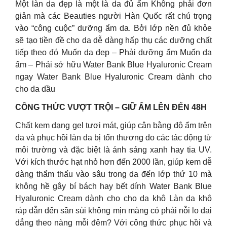
Một làn da đẹp là một là da đủ ẩm Không phải đơn
giản mà các Beauties người Hàn Quốc rất chú trọng
vào “công cuộc” dưỡng ẩm da. Bởi lớp nền đủ khỏe
sẽ tạo tiền đề cho da dễ dàng hấp thụ các dưỡng chất
tiếp theo đó Muốn da đẹp – Phải dưỡng ẩm Muốn da
ẩm – Phải sở hữu Water Bank Blue Hyaluronic Cream
ngay Water Bank Blue Hyaluronic Cream dành cho
cho da dầu
CÔNG THỨC VƯỢT TRỘI – GIỮ ẨM LÊN ĐẾN 48H
Chất kem dạng gel tươi mát, giúp cân bằng độ ẩm trên
da và phục hồi làn da bị tổn thương do các tác động từ
môi trường và đặc biệt là ánh sáng xanh hay tia UV.
Với kích thước hạt nhỏ hơn đến 2000 lần, giúp kem dễ
dàng thẩm thấu vào sâu trong da đến lớp thứ 10 mà
không hề gây bí bách hay bết dính Water Bank Blue
Hyaluronic Cream dành cho cho da khô Làn da khô
ráp dẫn đến sần sùi không mịn màng có phải nỗi lo dai
dẳng theo nàng mỗi đêm? Với công thức phục hồi và