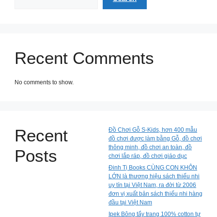
Recent Comments
No comments to show.
Recent
Đồ Chơi Gỗ S-Kids, hơn 400 mẫu
đồ chơi được làm bằng Gỗ, đồ chơi
thông minh, đồ chơi an toàn, đồ
Posts
chơi lắp ráp, đồ chơi giáo dục
Đinh Tị Books CÙNG CON KHÔN
LỚN là thương hiệu sách thiếu nhi
uy tín tại Việt Nam, ra đời từ 2006
đơn vị xuất bản sách thiếu nhi hàng
đầu tại Việt Nam
Ipek Bông tẩy trang 100% cotton tự