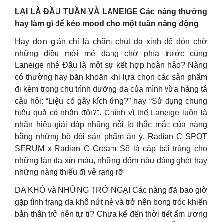
LẠI LÀ ĐẦU TUẦN VÀ LANEIGE Các nàng thường
hay làm gì để kéo mood cho một tuần năng động
Hay đơn giản chỉ là chăm chút da xinh để đón chờ
những điều mới mẻ đang chờ phía trước cùng
Laneige nhé Đâu là một sự kết hợp hoàn hảo? Nàng
có thường hay băn khoăn khi lựa chọn các sản phẩm
đi kèm trong chu trình dưỡng da của mình vừa hàng tá
câu hỏi: “Liệu có gây kích ứng?” hay “Sử dụng chung
hiệu quả có nhân đôi?”. Chính vì thế Laneige luôn là
nhãn hiệu giải đáp nhũng nỗi lo thắc mắc của nàng
bằng những bộ đôi sản phẩm ăn ý. Radian C SPOT
SERUM x Radian C Cream Sẽ là cặp bài trùng cho
những làn da xỉn màu, những đốm nâu đáng ghét hay
những nàng thiếu đi vẻ rạng rỡ
DA KHÔ và NHỮNG TRỞ NGẠI Các nàng đã bao giờ
gặp tình trạng da khô nứt nẻ và trở nên bong tróc khiến
bản thân trở nên tự ti? Chưa kể đến thời tiết ẩm ương