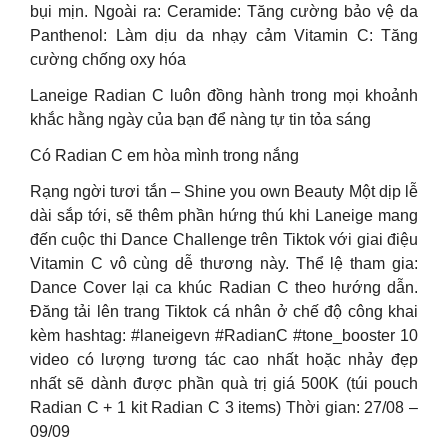
bụi mịn. Ngoài ra: Ceramide: Tăng cường bảo vệ da
Panthenol: Làm dịu da nhạy cảm Vitamin C: Tăng
cường chống oxy hóa
Laneige Radian C luôn đồng hành trong mọi khoảnh
khắc hằng ngày của bạn để nàng tự tin tỏa sáng
Có Radian C em hòa mình trong nắng
Rạng ngời tươi tắn – Shine you own Beauty Một dịp lễ
dài sắp tới, sẽ thêm phần hứng thú khi Laneige mang
đến cuộc thi Dance Challenge trên Tiktok với giai điệu
Vitamin C vô cùng dễ thương này. Thể lệ tham gia:
Dance Cover lại ca khúc Radian C theo hướng dẫn.
Đăng tải lên trang Tiktok cá nhân ở chế độ công khai
kèm hashtag: #laneigevn #RadianC #tone_booster 10
video có lượng tương tác cao nhất hoặc nhảy đẹp
nhất sẽ dành được phần quà trị giá 500K (túi pouch
Radian C + 1 kit Radian C 3 items) Thời gian: 27/08 –
09/09