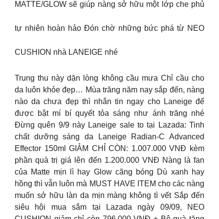
MATTE/GLOW sẽ giúp nàng sở hữu một lớp che phủ
tự nhiên hoàn hảo Đón chờ những bức phá từ NEO
CUSHION nhà LANEIGE nhé
Trung thu này dặn lòng không cầu mưa Chỉ cầu cho
da luôn khỏe đẹp… Mùa trăng năm nay sắp đến, nàng
nào da chưa đẹp thì nhắn tin ngay cho Laneige để
được bật mí bí quyết tỏa sáng như ánh trăng nhé
Đừng quên 9/9 này Laneige sale to tại Lazada: Tinh
chất dưỡng sáng da Laneige Radian-C Advanced
Effector 150ml GIẢM CHỈ CÒN: 1.007.000 VNĐ kèm
phần quà trị giá lên đến 1.200.000 VNĐ Nàng là fan
của Matte mịn lì hay Glow căng bóng Dù xanh hay
hồng thì vẫn luôn mà MUST HAVE ITEM cho các nàng
muốn sở hữu làn da mịn màng không tì vết Sắp đến
siêu hội mua sắm tại Lazada ngày 09/09, NEO
CUSHION giảm chỉ còn 796.000 VNĐ + Bộ quà tặng