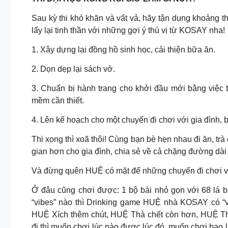
Sau kỳ thi khó khăn và vất vả, hãy tận dụng khoảng t
lấy lại tinh thần với những gợi ý thú vị từ KOSAY nha!
1. Xây dựng lại đồng hồ sinh học, cải thiện bữa ăn.
2. Dọn dẹp lại sách vở.
3. Chuẩn bị hành trang cho khởi đầu mới bằng việc 
mềm cần thiết.
4. Lên kế hoạch cho một chuyến đi chơi với gia đình, 
Thi xong thì xoã thôi! Cùng bạn bè hẹn nhau đi ăn, tr
gian hơn cho gia đình, chia sẻ về cả chặng đường dà
Và đừng quên HUỆ có mặt để những chuyến đi chơi và 
Ở đâu cũng chơi được: 1 bộ bài nhỏ gọn với 68 lá b
“vibes” nào thì Drinking game HUỆ nhà KOSAY có “vi
HUỆ Xích thêm chút, HUỆ Thà chết còn hơn, HUỆ T
đi thì muốn chơi lúc nào được lúc đó, muốn chơi bao