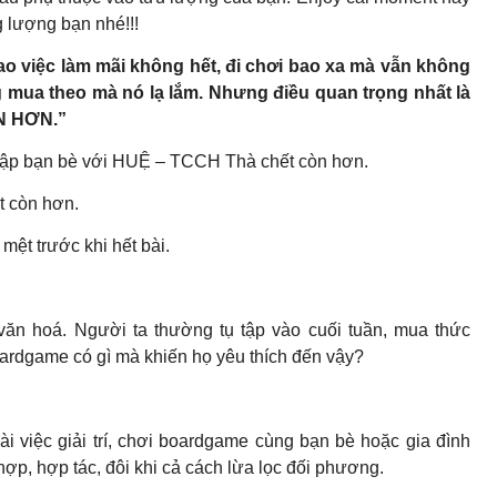
g lượng bạn nhé!!!
bao việc làm mãi không hết, đi chơi bao xa mà vẫn không
g mua theo mà nó lạ lắm. Nhưng điều quan trọng nhất là
ÒN HƠN.”
tụ tập bạn bè với HUỆ – TCCH Thà chết còn hơn.
t còn hơn.
mệt trước khi hết bài.
ăn hoá. Người ta thường tụ tập vào cuối tuần, mua thức
rdgame có gì mà khiến họ yêu thích đến vậy?
ài việc giải trí, chơi boardgame cùng bạn bè hoặc gia đình
hợp, hợp tác, đôi khi cả cách lừa lọc đối phương.