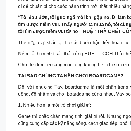
đi để chuẩn bị cho cuộc hành trình mới thật nhiều năn
“Tôi đau đớn, tôi gục ngã mỗi khi gặp nó. Đi làm 
tìm được niềm vui. Thấy người ta mua nó, tôi cũn
tôi tìm được niềm vui từ nó – HUỆ “THÀ CHẾT C
Thêm “gia vị” khác lạ cho các buổi nhậu, liên hoan, 
Nếm trải hơn 50+ sắc thái cùng HUỆ – TCCH Thà chế
Chơi từ đêm tới sáng mai cũng không hết, chỉ sợ cười 
TẠI SAO CHÚNG TA NÊN CHƠI BOARDGAME?
Đối với phương Tây, boardgame là một phần trong v
uống, đồ nhắm và chơi boardgame cùng nhau. Vậy boa
1. Nhiều hơn là một trò chơi giải trí:
Game thì chắc chắn mang tính giải trí rồi. Nhưng ngo
cũng cung cấp các kỹ năng sống, cách giao tiếp, phối 