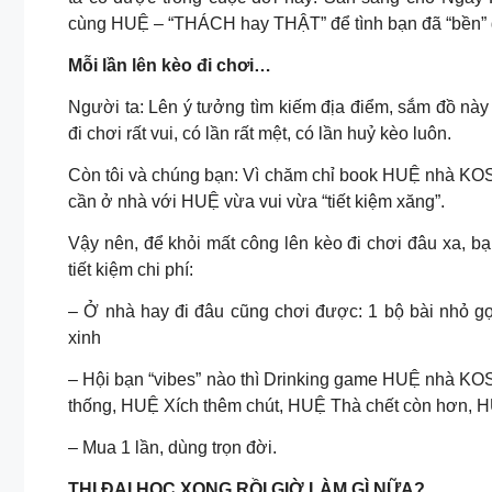
cùng HUỆ – “THÁCH hay THẬT” để tình bạn đã “bền” g
Mỗi lần lên kèo đi chơi…
Người ta: Lên ý tưởng tìm kiếm địa điểm, sắm đồ này
đi chơi rất vui, có lần rất mệt, có lần huỷ kèo luôn.
Còn tôi và chúng bạn: Vì chăm chỉ book HUỆ nhà KOSA
cần ở nhà với HUỆ vừa vui vừa “tiết kiệm xăng”.
Vậy nên, để khỏi mất công lên kèo đi chơi đâu xa, b
tiết kiệm chi phí:
– Ở nhà hay đi đâu cũng chơi được: 1 bộ bài nhỏ gọ
xinh
– Hội bạn “vibes” nào thì Drinking game HUỆ nhà KOS
thống, HUỆ Xích thêm chút, HUỆ Thà chết còn hơn, 
– Mua 1 lần, dùng trọn đời.
THI ĐẠI HỌC XONG RỒI GIỜ LÀM GÌ NỮA?