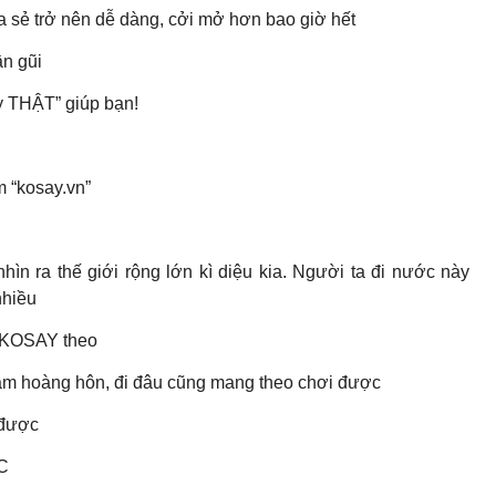
 sẻ trở nên dễ dàng, cởi mở hơn bao giờ hết
ần gũi
y THẬT” giúp bạn!
 “kosay.vn”
nhìn ra thế giới rộng lớn kì diệu kia. Người ta đi nước này
nhiều
à KOSAY theo
gắm hoàng hôn, đi đâu cũng mang theo chơi được
 được
YC