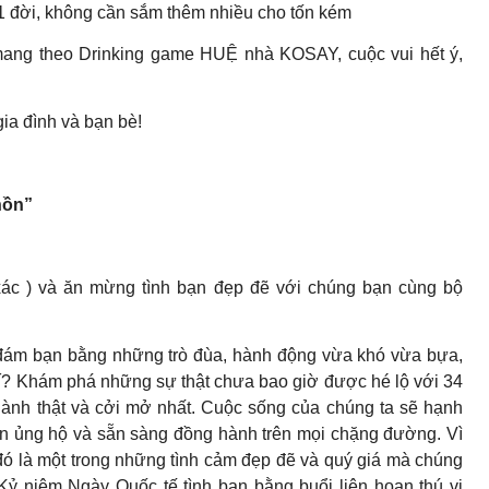
1 đời, không cần sắm thêm nhiều cho tốn kém
g mang theo Drinking game HUỆ nhà KOSAY, cuộc vui hết ý,
gia đình và bạn bè!
hồn”
xác ) và ăn mừng tình bạn đẹp đẽ với chúng bạn cùng bộ
đám bạn bằng những trò đùa, hành động vừa khó vừa bựa,
mí? Khám phá những sự thật chưa bao giờ được hé lộ với 34
thành thật và cởi mở nhất. Cuộc sống của chúng ta sẽ hạnh
 ủng hộ và sẵn sàng đồng hành trên mọi chặng đường. Vì
ì đó là một trong những tình cảm đẹp đẽ và quý giá mà chúng
ỷ niệm Ngày Quốc tế tình bạn bằng buổi liên hoan thú vị