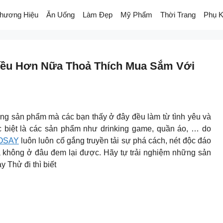
hương Hiệu
Ăn Uống
Làm Đẹp
Mỹ Phẩm
Thời Trang
Phụ K
iều Hơn Nữa Thoả Thích Mua Sắm Với
ng sản phẩm mà các bạn thấy ở đây đều làm từ tình yêu và
biệt là các sản phẩm như drinking game, quần áo, … do
OSAY
luôn luôn cố gắng truyền tải sự phá cách, nét độc đáo
à không ở đâu đem lại được. Hãy tự trải nghiệm những sản
Thử đi thì biết