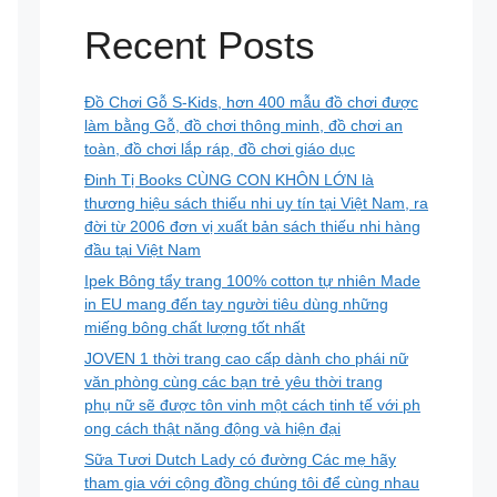
Recent Posts
Đồ Chơi Gỗ S-Kids, hơn 400 mẫu đồ chơi được
làm bằng Gỗ, đồ chơi thông minh, đồ chơi an
toàn, đồ chơi lắp ráp, đồ chơi giáo dục
Đinh Tị Books CÙNG CON KHÔN LỚN là
thương hiệu sách thiếu nhi uy tín tại Việt Nam, ra
đời từ 2006 đơn vị xuất bản sách thiếu nhi hàng
đầu tại Việt Nam
Ipek Bông tẩy trang 100% cotton tự nhiên Made
in EU mang đến tay người tiêu dùng những
miếng bông chất lượng tốt nhất
JOVEN 1 thời trang cao cấp dành cho phái nữ
văn phòng cùng các bạn trẻ yêu thời trang
phụ nữ sẽ được tôn vinh một cách tinh tế với ph
ong cách thật năng động và hiện đại
Sữa Tươi Dutch Lady có đường Các mẹ hãy
tham gia với cộng đồng chúng tôi để cùng nhau