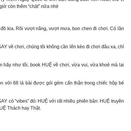
iờ còn thêm “chặt” nữa nhé
 đồ kia. Rồi vượt nắng, vượt mưa, bon chen đi chơi. Có lần
Y về chơi, chúng tôi không cần lên kèo đi chơi đâu xa, chỉ
ạn hãy như tôi, book HUỆ về chơi, vừa vui, vừa khoẻ mà lại
n với 68 lá bài được gói gém cẩn thận trong chiếc hộp bé
AY có “vibes” đó: HUỆ với rất nhiều phiên bản: HUỆ truyền
HUỆ Thách hay Thật.