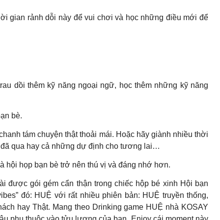
hời gian rảnh dỗi này để vui chơi và học những điều mới để
trau dồi thêm kỹ năng ngoại ngữ, học thêm những kỹ năng
bạn bè.
à chanh tám chuyện thật thoải mái. Hoặc hãy giành nhiều thời
i đã qua hay cả những dự định cho tương lai…
hội họp bạn bè trở nên thú vị và đáng nhớ hơn.
ài được gói gém cẩn thận trong chiếc hộp bé xinh Hội bạn
bes” đó: HUỆ với rất nhiều phiên bản: HUỆ truyền thống,
hách hay Thật. Mang theo Drinking game HUỆ nhà KOSAY
 lâu phụ thuộc vào tửu lượng của bạn. Enjoy cái moment này