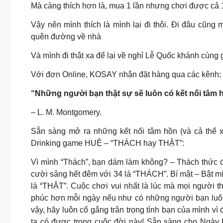
Mà càng thích hơn là, mua 1 lần nhưng chơi được cả 
Vậy nên mình thích là mình lại đi thôi. Đi đâu cũn
quên đường về nhà
Và mình đi thật xa để lại về nghỉ Lễ Quốc khánh cùng 
Với đơn Online, KOSAY nhận đặt hàng qua các kênh:
“Những người bạn thật sự sẽ luôn có kết nối tâm 
– L. M. Montgomery.
Sẵn sàng mở ra những kết nối tâm hồn (và cả thể 
Drinking game HUỆ – “THÁCH hay THẬT”:
Vì mình “Thách”, bạn dám làm không? – Thách thức 
cười sảng hết đêm với 34 lá “THÁCH”. Bí mật – Bật 
lá “THẬT”. Cuộc chơi vui nhất là lúc mà mọi người 
phúc hơn mỗi ngày nếu như có những người bạn luôn
vậy, hãy luôn cố gắng trân trọng tình bạn của mình v
ta có được trong cuộc đời này! Sẵn sàng cho Ngày K