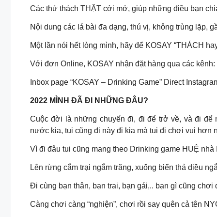
Các thử thách THẬT cởi mở, giúp những điều bạn chia
Nội dung các lá bài đa dạng, thú vị, không trùng lặp, g
Một lần nói hết lòng mình, hãy để KOSAY “THÁCH ha
Với đơn Online, KOSAY nhận đặt hàng qua các kênh:
Inbox page “KOSAY – Drinking Game” Direct Instagram
2022 MÌNH ĐÃ ĐI NHỮNG ĐÂU?
Cuộc đời là những chuyến đi, đi để trở về, và đi để 
nước kia, tui cũng đi này đi kia mà tui đi chơi vui hơn 
Vì đi đâu tui cũng mang theo Drinking game HUỆ nh
Lên rừng cắm trại ngắm trăng, xuống biển thả diều n
Đi cùng bạn thân, bạn trai, bạn gái,.. bạn gì cũng chơi
Càng chơi càng “nghiện”, chơi rồi say quên cả tên N