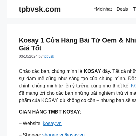
Skip
tpbvsk.com
*Moinhat
Deals
T
to
content
Kosay 1 Cửa Hàng Bài Từ Oem & Nh
Giá Tốt
03/10/2024
by
tpbvsk
Chào các bạn, chúng mình là
KOSAY
đây. Tất cả nhữ
sự đam mê cũng như sáng tạo của chúng mình. Đặc 
chính chúng mình tự lên ý tưởng cũng như thiết kế,
K
để mang tới cho các bạn những trải nghiệm thú vị m
phẩm của KOSAY, dù không có cồn – nhưng bạn sẽ say 
GIAN HÀNG TMĐT KOSAY:
– Website:
kosay.vn
– Shopee:
shopee.vn/kosay.vn