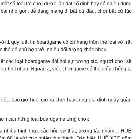
một số loại trò chơi được lắp đặt cố định hay có nhiều dụng
 bài nhỏ gọn, dễ dàng mang đi bất cứ đâu, chơi bất cứ lúc
ới 1 quy luật thì boardgame có tới hàng trăm thể loại với rất
ến thể để phù hợp với nhiều đối tượng khác nhau.
t các loại boardgame đòi hỏi sự tương tác, người chơi sẽ
en biết nhau. Ngoài ra, việc chơi game có thể giúp chúng ta
tiệc, sau giờ học, giờ ra chơi hay cùng gia đình quây quần
ơn cả những loại boardgame từng chơi:
a nhiều hình thức câu hỏi, sự thật, tương tác nhóm… HUỆ
ồm 68 lá với cực nhiều thử thách. Đặc biệt, HUỆ XTC gồm