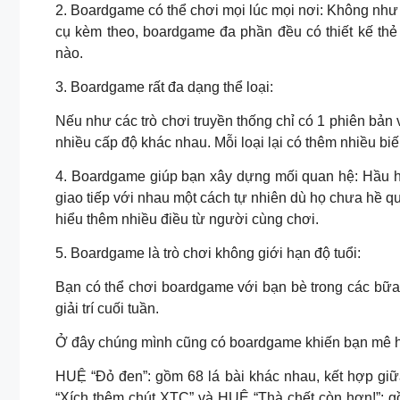
2. Boardgame có thể chơi mọi lúc mọi nơi: Không như 
cụ kèm theo, boardgame đa phần đều có thiết kế thẻ
nào.
3. Boardgame rất đa dạng thể loại:
Nếu như các trò chơi truyền thống chỉ có 1 phiên bản v
nhiều cấp độ khác nhau. Mỗi loại lại có thêm nhiều bi
4. Boardgame giúp bạn xây dựng mối quan hệ: Hầu hế
giao tiếp với nhau một cách tự nhiên dù họ chưa hề qu
hiểu thêm nhiều điều từ người cùng chơi.
5. Boardgame là trò chơi không giới hạn độ tuổi:
Bạn có thể chơi boardgame với bạn bè trong các bữa 
giải trí cuối tuần.
Ở đây chúng mình cũng có boardgame khiến bạn mê h
HUỆ “Đỏ đen”: gồm 68 lá bài khác nhau, kết hợp giữ
“Xích thêm chút XTC” và HUỆ “Thà chết còn hơn!”: g