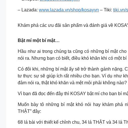
– Lazada:
www.lazada.vn/shop/kosayvn
– Tiki:
tiki.vn
Khám phá các ưu đãi sản phẩm và đánh giá về KOSAY
Bật mí một bí mật…
Hầu như ai trong chúng ta cũng có những bí mật cho
nói ra. Nhưng bạn có biết, điều khó khăn khi có một b
Có đôi khi, những bí mật ấy sẽ trở thành gánh nặng. Có
tư thực sự sẽ giúp ích rất nhiều cho bạn. Ví dụ như k
đảm nói ra, thật khó khăn và mệt mỏi phải không nào?
Vì bạn đã đọc đến đây thì KOSAY bật mí cho bạn bí m
Muốn bày tỏ những bí mật khó nói hay khám phá
THẬT” đây:
68 lá bài với thiết kế chỉnh chu, 34 lá THẬT và 34 lá