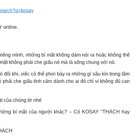
/search?q=kosay
 online.
 riêng mình, những bí mật không dám nói ra hoặc không thể
í mật không phải che giấu nó mà là sống chung với nó.
 đôi khi, việc có thể phơi bày ra những gì sâu kín trong tâm
hi phải che giấu tình cảm dành cho ai đó chỉ vì không đủ can
ật của chúng tớ nhé
 những bí mật của người khác? – Có KOSAY “THÁCH hay
 THÁCH