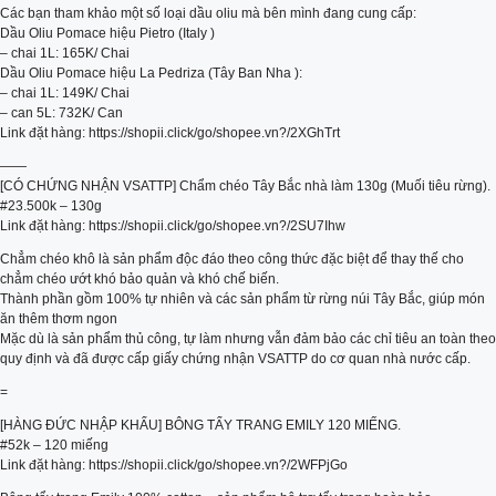
Các bạn tham khảo một số loại dầu oliu mà bên mình đang cung cấp:
Dầu Oliu Pomace hiệu Pietro (Italy )
– chai 1L: 165K/ Chai
Dầu Oliu Pomace hiệu La Pedriza (Tây Ban Nha ):
– chai 1L: 149K/ Chai
– can 5L: 732K/ Can
Link đặt hàng: https://shopii.click/go/shopee.vn?/2XGhTrt
——
[CÓ CHỨNG NHẬN VSATTP] Chẩm chéo Tây Bắc nhà làm 130g (Muối tiêu rừng).
#23.500k – 130g
Link đặt hàng: https://shopii.click/go/shopee.vn?/2SU7Ihw
Chẳm chéo khô là sản phẩm độc đáo theo công thức đặc biệt để thay thế cho
chẳm chéo ướt khó bảo quản và khó chế biến.
Thành phần gồm 100% tự nhiên và các sản phẩm từ rừng núi Tây Bắc, giúp món
ăn thêm thơm ngon
Mặc dù là sản phẩm thủ công, tự làm nhưng vẫn đảm bảo các chỉ tiêu an toàn theo
quy định và đã được cấp giấy chứng nhận VSATTP do cơ quan nhà nước cấp.
=
[HÀNG ĐỨC NHẬP KHẨU] BÔNG TẨY TRANG EMILY 120 MIẾNG.
#52k – 120 miếng
Link đặt hàng: https://shopii.click/go/shopee.vn?/2WFPjGo