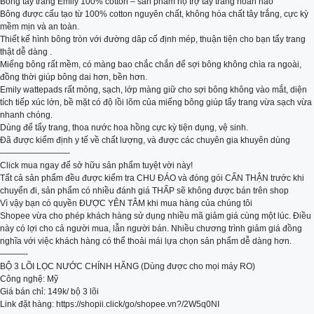
Bông tẩy trang Emily 100% cotton – sản phẩm hộ trợ tẩy trang hoàn hảo
Bông được cấu tạo từ 100% cotton nguyên chất, không hóa chất tây trắng, cực kỳ
mềm mịn và an toàn.
Thiết kế hình bông tròn với đường dâp cố định mép, thuận tiện cho bạn tẩy trang
thật dễ dàng .
Miếng bông rất mềm, có màng bao chắc chắn để sợi bông không chìa ra ngoài,
đồng thời giúp bông dai hơn, bền hơn.
Emily wattepads rất mỏng, sạch, lớp màng giữ cho sợi bông không vào mắt, diện
tích tiếp xúc lớn, bề mặt có độ lồi lõm của miếng bông giúp tẩy trang vừa sạch vừa
nhanh chóng.
Dùng để tẩy trang, thoa nước hoa hồng cực kỳ tiện dụng, vệ sinh.
Đã được kiểm định y tế về chất lượng, và được các chuyên gia khuyên dùng
————————-
Click mua ngay để sở hữu sản phẩm tuyệt vời này!
Tất cả sản phẩm đều được kiểm tra CHU ĐÁO và đóng gói CẨN THẬN trước khi
chuyển đi, sản phẩm có nhiều đánh giá THẤP sẽ không được bán trên shop
Vì vậy bạn có quyền ĐƯỢC YÊN TÂM khi mua hàng của chúng tôi
Shopee vừa cho phép khách hàng sử dụng nhiều mã giảm giá cùng một lúc. Điều
này có lợi cho cả người mua, lẫn người bán. Nhiều chương trình giảm giá đồng
nghĩa với việc khách hàng có thể thoải mái lựa chọn sản phẩm dễ dàng hơn.
———-
BỘ 3 LÕI LỌC NƯỚC CHÍNH HÃNG (Dùng được cho mọi máy RO)
Công nghệ: Mỹ
Giá bán chỉ: 149k/ bộ 3 lõi
Link đặt hàng: https://shopii.click/go/shopee.vn?/2W5q0NI