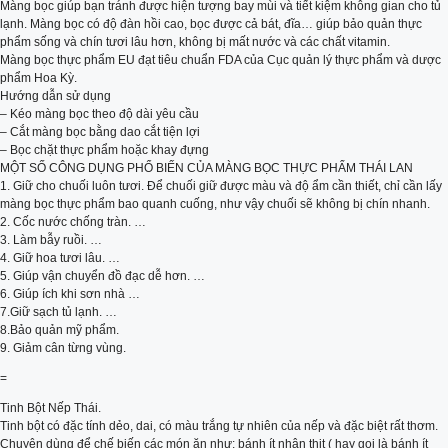
Màng bọc giúp bạn tránh được hiện tượng bay mùi và tiết kiệm không gian cho tủ
lạnh. Màng bọc có độ đàn hồi cao, bọc được cả bát, đĩa… giúp bảo quản thực
phẩm sống và chín tươi lâu hơn, không bị mất nước và các chất vitamin.
Màng bọc thực phẩm EU​​​ đạt tiêu chuẩn FDA của Cục quản lý thực phẩm và dược
phẩm Hoa Kỳ.
Hướng dẫn sử dụng
– Kéo màng bọc theo độ dài yêu cầu
– Cắt màng bọc bằng dao cắt tiện lợi
– Bọc chặt thực phẩm hoặc khay đựng
MỘT SỐ CÔNG DỤNG PHỔ BIẾN CỦA MÀNG BỌC THỰC PHẨM THÁI LAN
1. Giữ cho chuối luôn tươi. Để chuối giữ được màu và độ ẩm cần thiết, chỉ cần lấy
màng bọc thực phẩm bao quanh cuống, như vậy chuối sẽ không bị chín nhanh.
2. Cốc nước chống tràn. …
3. Làm bẫy ruồi. …
4. Giữ hoa tươi lâu. …
5. Giúp vận chuyển đồ đạc dễ hơn. …
6. Giúp ích khi sơn nhà …
7.Giữ sạch tủ lạnh. …
8.Bảo quản mỹ phẩm.
9. Giảm cân từng vùng.
=
Tinh Bột Nếp Thái.
Tinh bột có đặc tính dẻo, dai, có màu trắng tự nhiên của nếp và đặc biệt rất thơm.
Chuyên dùng để chế biến các món ăn như: bánh ít nhân thịt ( hay gọi là bánh ít