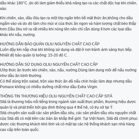
dầu khác 180°C ,do đó làm giảm thiểu khả năng tạo ra các chất độc hại khi chiên,
xào.
Khi chiên, xào, dầu ôliu tạo ra một lớp ngăn trên bề mặt thức ăn,không cho dầu
ngấm vào và do đó làm cho mùi vị của thức ăn ngon và hàm lượng chất béo thấp
hơn.Dầu ôliu nở ra rất nhiều khi nóng lên nên chỉ cần dùng ít hơn các lọai dầu
khác khi nấu, nướng.
HƯỚNG DẪN BẢO QUẢN OLIU NGUYÊN CHẤT CAO CẤP
Luôn đậy kín nắp chai khi không sử dụng và đặt ở nơi tránh ánh sáng trực tiếp.
Nhiệt độ bảo quản lý tưởng: 15-20 độ C.
HƯỚNG DẪN SỬ DỤNG OLIU NGUYÊN CHẤT CAO CẤP
Ướp thức ăn trước khi chiên, xào, nấu, nướng.Dùng làm dung môi để nấu nướng
như dầu ăn bình thường.
Có thể dùng trộn salad, trộn vào thức ăn đã nấu chín hoặc làm đẹp nhưng dầu
Pomace không có nhiều dưỡng chất như dầu Extra Virgin.
THÔNG TIN THƯƠNG HIỆU OLIU NGUYÊN CHẤT CAO CẤP SITÁ
Sitá là thương hiệu nổi tiếng trong ngành sản xuất thực phẩm, thương hiệu được
quản lý và phát triển bởi gia đình thông qua 4 thế hệ, có trụ sở tại Ý.
Sitá chuyên sản xuất các sản phầm dầu oliu, các sản phẩm dầu oliu nguyên chất
của Sitá đã có mặt trên các bàn ăn khắp thế giới. Tại Việt Nam, Sitá đã chinh phục
được các thượng khách khó tính và có mặt tại các hệ thống khách sạn nhà hàng
cao cấp trên toàn quốc.