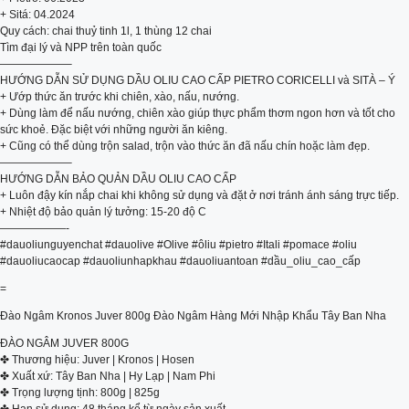
+ Sitá: 04.2024
Quy cách: chai thuỷ tinh 1l, 1 thùng 12 chai
Tìm đại lý và NPP trên toàn quốc
——————–
HƯỚNG DẪN SỬ DỤNG DẦU OLIU CAO CẤP PIETRO CORICELLI và SITÀ – Ý
+ Ướp thức ăn trước khi chiên, xào, nấu, nướng.
+ Dùng làm để nấu nướng, chiên xào giúp thực phẩm thơm ngon hơn và tốt cho
sức khoẻ. Đặc biệt với những người ăn kiêng.
+ Cũng có thể dùng trộn salad, trộn vào thức ăn đã nấu chín hoặc làm đẹp.
——————–
HƯỚNG DẪN BẢO QUẢN DẦU OLIU CAO CẤP
+ Luôn đậy kín nắp chai khi không sử dụng và đặt ở nơi tránh ánh sáng trực tiếp.
+ Nhiệt độ bảo quản lý tưởng: 15-20 độ C
——————-
#dauoliunguyenchat #dauolive #Olive #ôliu #pietro #Itali #pomace #oliu
#dauoliucaocap #dauoliunhapkhau #dauoliuantoan #dầu_oliu_cao_cấp
=
Đào Ngâm Kronos Juver 800g Đào Ngâm Hàng Mới Nhập Khẩu Tây Ban Nha
ĐÀO NGÂM JUVER 800G
✤ Thương hiệu: Juver | Kronos | Hosen
✤ Xuất xứ: Tây Ban Nha | Hy Lạp | Nam Phi
✤ Trọng lượng tịnh: 800g | 825g