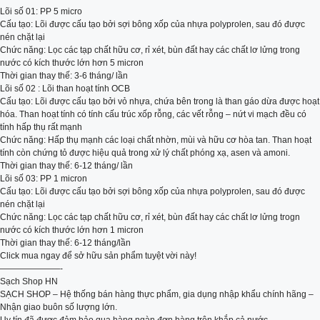
Lõi số 01: PP 5 micro
Cấu tạo: Lõi được cấu tạo bởi sợi bông xốp của nhựa polyprolen, sau đó được
nén chặt lại
Chức năng: Lọc các tạp chất hữu cơ, rỉ xét, bùn đất hay các chất lơ lửng trong
nước có kích thước lớn hơn 5 micron
Thời gian thay thế: 3-6 tháng/ lần
Lõi số 02 : Lõi than hoạt tính OCB
Cấu tạo: Lõi được cấu tạo bởi vỏ nhựa, chứa bên trong là than gáo dừa được hoạt
hóa. Than hoạt tính có tính cấu trúc xốp rỗng, các vết rỗng – nứt vi mạch đều có
tính hấp thụ rất mạnh
Chức năng: Hấp thụ mạnh các loại chất nhờn, mùi và hữu cơ hòa tan. Than hoạt
tính còn chứng tỏ được hiệu quả trong xử lý chất phóng xạ, asen và amoni.
Thời gian thay thế: 6-12 tháng/ lần
Lõi số 03: PP 1 micron
Cấu tạo: Lõi được cấu tạo bởi sợi bông xốp của nhựa polyprolen, sau đó được
nén chặt lại
Chức năng: Lọc các tạp chất hữu cơ, rỉ xét, bùn đất hay các chất lơ lửng trogn
nước có kích thước lớn hơn 1 micron
Thời gian thay thế: 6-12 tháng/lần
Click mua ngay để sở hữu sản phẩm tuyệt vời này!
———————-
Sạch Shop HN
SẠCH SHOP – Hệ thống bán hàng thực phẩm, gia dụng nhập khẩu chính hãng –
Nhận giao buôn số lượng lớn.