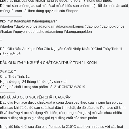
Mọi thắc mắc của Quý khách hàng sẽ được hỗ trợ 24/7 thông qua inbox
Đối với sản phẩm giao sai màu/ sai mẫu/ thiếu sản phẩm hoặc lỗi do nhà sản xuất,
chúng tôi cam kết theo đúng quy định của Shopee
——————-
#kojinvn #đàongâm #đàongâmjuver
#daolon #daolonkronos #daongam #daongamkronos #daohop #daohopkronos
#tradao #nguyenlieuphache #daomieng #daongamgolden
=
Dầu Oliu Nấu Ăn Kojin Dầu Oliu Nguyên Chất Nhập Khẩu Ý Chai Thủy Tinh 1L
Hàng Mới Về
DẦU OLIU ITALY NGUYÊN CHẤT CHAI THUỶ TINH 1L KOJIN
Xuất xứ: Ý
Chai Thủy Tinh: 1L
Hạn sử dụng: 24 tháng kể từ ngày sản xuất
Công bố chất lượng sản phẩm số: 21/DONGTAM/2019
————-
MÔ TẢ DẦU OLIU NGUYÊN CHẤT CAO CẤP
Dầu oliu Pomace được chiết xuất ở công đoạn tiếp theo của những lần ép dầu
oliu, sau khi đã ép để sản xuất loại dầu tinh chất, do đó dầu oliu Pomace rất kinh
tế và thường được sử dụng để chiên, xào, rang, uớp gia vị mà vẫn chứa nhiều
dinh dưỡng và giúp gia tăng giá trị dưỡng chất của thực phẩm.
Nhiệt độ bốc khói của dầu oliu Pomace là 210°C cao hơn nhiều so với các lọai