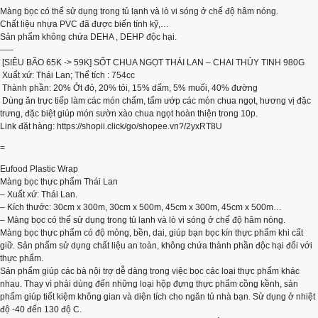
Màng bọc có thể sử dụng trong tủ lạnh và lò vi sóng ở chế độ hâm nóng.
Chất liệu nhựa PVC đã được biến tính kỹ,…
Sản phẩm không chứa DEHA , DEHP độc hại.
️—–
️ [SIÊU BÃO 65K -> 59K] SỐT CHUA NGỌT THÁI LAN – CHAI THỦY TINH 980G
️ Xuất xứ: Thái Lan; Thể tích : 754cc
️️ Thành phần: 20% Ớt đỏ, 20% tỏi, 15% dấm, 5% muối, 40% đường
️️ Dùng ăn trực tiếp làm các món chấm, tẩm ướp các món chua ngọt, hương vị đặc
trưng, đặc biệt giúp món sườn xào chua ngọt hoàn thiện trong 10p.
Link đặt hàng: https://shopii.click/go/shopee.vn?/2yxRT8U
=
Eufood Plastic Wrap
Màng bọc thực phẩm Thái Lan
– Xuất xứ: Thái Lan.
– Kích thước: 30cm x 300m, 30cm x 500m, 45cm x 300m, 45cm x 500m…
– Màng bọc có thể sử dụng trong tủ lạnh và lò vi sóng ở chế độ hâm nóng.
Màng bọc thực phẩm có độ mỏng, bền, dai, giúp bạn bọc kín thực phẩm khi cất
giữ. Sản phẩm sử dụng chất liệu an toàn, không chứa thành phần độc hại đối với
thực phẩm.
Sản phẩm giúp các bà nội trợ dễ dàng trong việc bọc các loại thực phẩm khác
nhau. Thay vì phải dùng đến những loại hộp đựng thực phẩm cồng kềnh, sản
phẩm giúp tiết kiệm không gian và diện tích cho ngăn tủ nhà bạn. Sử dụng ở nhiệt
độ -40 đến 130 độ C.