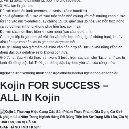
2. Vớt lá gélatine đã mềm ra, bóp nhẹ cho ráo nước.
3. Hòa tan lá gélatine
Đối với các món lạnh (crèmes desserts, crème fouettée)
Cho lá gélatine đã được vắt vào một chén nhỏ chung với một muỗng canh nước
rồi cho vào micro-ondes quay chừng 15~20 giây, sau đó hòa vào hỗn hợp nóng
cần thực hiện (nhưng không phải hỗn hợp sôi nha).
Đối với các món thực hiện khi còn nóng (rau câu, gelé, …):
Cho trực tiếp lá gélatine đã vắt ráo vào hỗn hợp nóng (gelé chẳng hạn), khuấy
đều liên tục cho đến khi lá gélatine được tan hết.
Lưu ý: Không bao giờ thêm gélatine vào hỗn hợp sôi, lúc đó khả năng kết dính
đông đặc của gélatine sẽ bị không còn nữa.
Giữ đông: Sau khi đã thực hiện xong 3 bước trên, các bạn cho “tác phẩm” vào tủ
lạnh để đông, đặc lại. Thời gian đông đặc tùy theo yêu cầu của công thức.
———————————
#gelatine #botketdong #botcodac #gelatinemuaodau #gelatinegiabaonhieu
Kojin FOR SUCCESS –
ALL IN Kojin
GIAN HÀNG TMĐT Kojin :