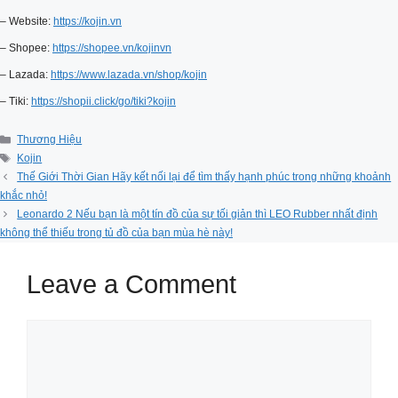
– Website:
https://kojin.vn
– Shopee:
https://shopee.vn/kojinvn
– Lazada:
https://www.lazada.vn/shop/kojin
– Tiki:
https://shopii.click/go/tiki?kojin
Categories
Thương Hiệu
Tags
Kojin
Thế Giới Thời Gian Hãy kết nối lại để tìm thấy hạnh phúc trong những khoảnh
khắc nhỏ!
Leonardo 2 Nếu bạn là một tín đồ của sự tối giản thì LEO Rubber nhất định
không thể thiếu trong tủ đồ của bạn mùa hè này!
Leave a Comment
Comment