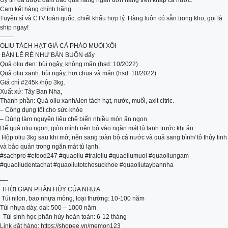
Uy tín đã được đảm bảo qua hàng ngàn đơn hàng trên khắp cả nước.
Cam kết hàng chính hãng.
Tuyển sỉ và CTV toàn quốc, chiết khấu hợp lý. Hàng luôn có sẵn trong kho, gọi là
ship ngay!
——-
OLIU TÁCH HẠT GIÁ CÀ PHÁO MUỐI XỔI
️ BÁN LẺ RẺ NHƯ BÁN BUÔN đấy
Quả oliu đen: bùi ngậy, không mặn (hsd: 10/2022)
Quả oliu xanh: bùi ngậy, hơi chua và mặn (hsd: 10/2022)
Giá chỉ #245k /hộp 3kg.
Xuất xứ: Tây Ban Nha,
Thành phần: Quả oliu xanh/đen tách hạt, nước, muối, axit citric.
– Công dụng tốt cho sức khỏe
– Dùng làm nguyên liệu chế biến nhiều món ăn ngon
Để quả oliu ngon, giòn mình nên bỏ vào ngăn mát tủ lạnh trước khi ăn.
️ Hộp oliu 3kg sau khi mở, nên sang toàn bộ cả nước và quả sang bình/ tô thủy tinh
và bảo quản trong ngăn mát tủ lạnh.
#sachpro #efood247 #quaoliu #traioliu #quaoliumuoi #quaoliungam
#quaoliudentachat #quaoliutotchosuckhoe #quaoliutaybannha
—-
️ THỜI GIAN PHÂN HỦY CỦA NHỰA
️ Túi nilon, bao nhựa mỏng, loại thường: 10-100 năm ️
Túi nhựa dày, dai: 500 – 1000 năm
️ ️ Túi sinh học phân hủy hoàn toàn: 6-12 tháng
Link đặt hàng: https://shopee.vn/memon123