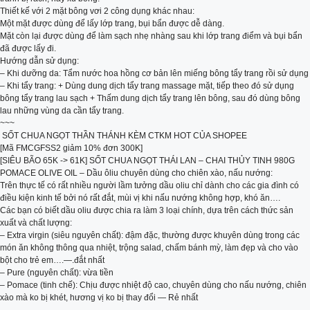
Thiết kế với 2 mặt bông vơi 2 công dụng khác nhau:
Một mặt được dùng để lấy lớp trang, bụi bẩn được dễ dàng.
Mặt còn lại được dùng để làm sạch nhẹ nhàng sau khi lớp trang điểm và bụi bẩn
đã được lấy đi.
Hướng dẫn sử dụng:
– Khi dưỡng da: Tẩm nước hoa hồng cơ bản lên miếng bông tẩy trang rồi sử dụng
– Khi tẩy trang: + Dùng dung dịch tẩy trang massage mặt, tiếp theo đó sử dụng
bông tẩy trang lau sạch + Thấm dung dịch tẩy trang lên bông, sau đó dùng bông
lau những vùng da cần tẩy trang.
~~~
️ SỐT CHUA NGỌT THẦN THÁNH KÈM CTKM HOT CỦA SHOPEE
[Mã FMCGFSS2 giảm 10% đơn 300K]
[SIÊU BÃO 65K -> 61K] SỐT CHUA NGỌT THÁI LAN – CHAI THỦY TINH 980G
POMACE OLIVE OIL – Dầu ôliu chuyên dùng cho chiên xào, nấu nướng:
Trên thực tế có rất nhiều người lầm tưởng dầu oliu chỉ dành cho các gia đình có
điều kiện kinh tế bởi nó rất đắt, mùi vị khi nấu nướng không hợp, khó ăn….
Các bạn có biết dầu oliu được chia ra làm 3 loại chính, dựa trên cách thức sản
xuất và chất lượng:
– Extra virgin (siêu nguyên chất): đậm đặc, thường được khuyên dùng trong các
món ăn không thông qua nhiệt, trộng salad, chấm bánh mỳ, làm đẹp và cho vào
bột cho trẻ em….—.đắt nhất
– Pure (nguyên chất): vừa tiền
– Pomace (tinh chế): Chịu được nhiệt độ cao, chuyên dùng cho nấu nướng, chiên
xào mà ko bị khét, hương vị ko bị thay đổi — Rẻ nhất