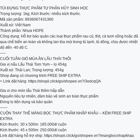
TÚI ĐỰNG THỰC PHẨM TỰ PHÂN HỦY SINH HỌC
Trọng lượng: 1kg; Kích thước: nhiều kích thước.
Mã sản phẩm: 8936067431360
Xuất xứ: Việt Nam
Thành phần: Nhựa HDPE
Công dụng: Hỗ trợ bảo quản các loại thực phẩm rau củ, thịt, cá tươi sống hoặc đã
qua chế biến an toàn và không lan tỏa mùi trong tủ lạnh, tủ đông, chịu được nhiệt
độ đến -40 độ C.
—–
CUỐI TUẦN GIÓ MÙA ĂN LẨU THÁI THÔI
Gia vị nấu Lẩu Thái Tom Yum – lọ 454g
Xuất xứ: Thái Lan; Trọng lượng: 454g
Shop đang có chương trình FREE SHIP EXTRA
> Link đặt hàng: https://shopii.click/go/shopee.vn?/3edcqQA
Gia vị cho món lẩu Thái thêm hấp dẫn
Nguyên liệu tự nhiên, đảm bảo vệ sinh an toàn thực phẩm
Đóng lọ tiện dụng và bảo quản
——
CUỘN THAY THẾ MÀNG BỌC THỰC PHẨM NHẬP KHẨU – KÈM FREE SHIP
EXTRA
Kích thước: 30 x 500m: 185.000đ/ cuộn
Kích thước: 45 x 500m: 250.000đ/ cuộn
Link đặt hàng hỗ trợ ship: https://shopii.click/go/shopee.vn?/mangbocnhapkhau