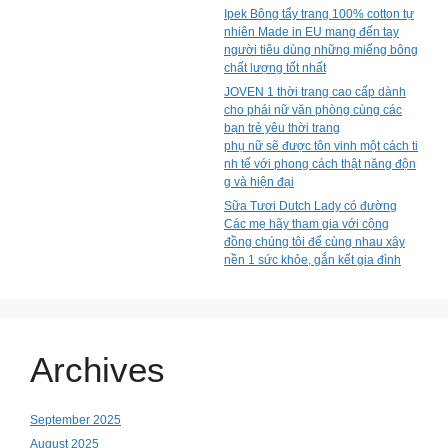
Ipek Bông tẩy trang 100% cotton tự
nhiên Made in EU mang đến tay
người tiêu dùng những miếng bông
chất lượng tốt nhất
JOVEN 1 thời trang cao cấp dành
cho phái nữ văn phòng cùng các
bạn trẻ yêu thời trang
phụ nữ sẽ được tôn vinh một cách ti
nh tế với phong cách thật năng độn
g và hiện đại
Sữa Tươi Dutch Lady có đường
Các mẹ hãy tham gia với cộng
đồng chúng tôi để cùng nhau xây
nền 1 sức khỏe, gắn kết gia đình
Archives
September 2025
August 2025