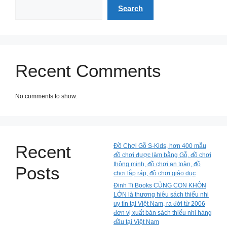
Search
Recent Comments
No comments to show.
Recent
Đồ Chơi Gỗ S-Kids, hơn 400 mẫu
đồ chơi được làm bằng Gỗ, đồ chơi
thông minh, đồ chơi an toàn, đồ
Posts
chơi lắp ráp, đồ chơi giáo dục
Đinh Tị Books CÙNG CON KHÔN
LỚN là thương hiệu sách thiếu nhi
uy tín tại Việt Nam, ra đời từ 2006
đơn vị xuất bản sách thiếu nhi hàng
đầu tại Việt Nam