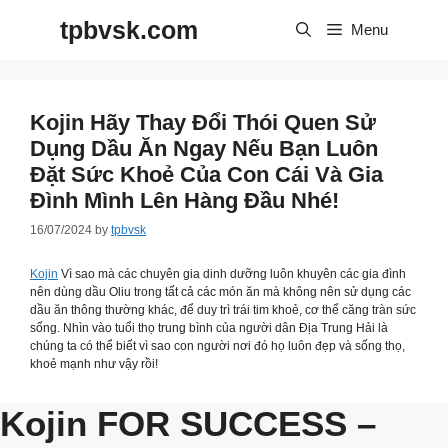
Skip
tpbvsk.com
to
Menu
content
Kojin Hãy Thay Đổi Thói Quen Sử
Dụng Dầu Ăn Ngay Nếu Bạn Luôn
Đặt Sức Khoẻ Của Con Cái Và Gia
Đình Mình Lên Hàng Đầu Nhé!
16/07/2024
by
tpbvsk
Kojin
Vì sao mà các chuyên gia dinh dưỡng luôn khuyên các gia đình
nên dùng dầu Oliu trong tất cả các món ăn mà không nên sử dụng các
dầu ăn thông thường khác, để duy trì trái tim khoẻ, cơ thể căng tràn sức
sống. Nhìn vào tuổi thọ trung bình của người dân Địa Trung Hải là
chúng ta có thể biết vì sao con người nơi đó họ luôn đẹp và sống thọ,
khoẻ mạnh như vậy rồi!
Kojin FOR SUCCESS –