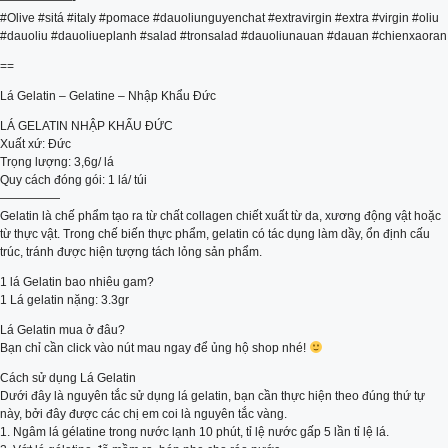
——————-
#Olive #sitá #italy #pomace #dauoliunguyenchat #extravirgin #extra #virgin #oliu
#dauoliu #dauoliueplanh #salad #tronsalad #dauoliunauan #dauan #chienxaoran
==
Lá Gelatin – Gelatine – Nhập Khẩu Đức
LÁ GELATIN NHẬP KHẨU ĐỨC
Xuất xứ: Đức
Trọng lượng: 3,6g/ lá
Quy cách đóng gói: 1 lá/ túi
—————
Gelatin là chế phẩm tạo ra từ chất collagen chiết xuất từ da, xương động vật hoặc
từ thực vật. Trong chế biến thực phẩm, gelatin có tác dụng làm dầy, ổn định cấu
trúc, tránh được hiện tượng tách lỏng sản phẩm.
1 lá Gelatin bao nhiêu gam?
1 Lá gelatin nặng: 3.3gr
Lá Gelatin mua ở đâu?
Bạn chỉ cần click vào nút mau ngay để ủng hộ shop nhé!
Cách sử dụng Lá Gelatin
Dưới đây là nguyên tắc sử dụng lá gelatin, bạn cần thực hiện theo đúng thứ tự
này, bởi đây được các chị em coi là nguyên tắc vàng.
1. Ngâm lá gélatine trong nước lạnh 10 phút, tỉ lệ nước gấp 5 lần tỉ lệ lá.