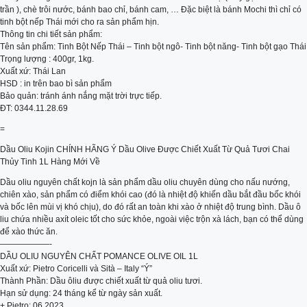
trần ), chè trôi nước, bánh bao chỉ, bánh cam, … Đặc biệt là bánh Mochi thì chỉ có
tinh bột nếp Thái mới cho ra sản phẩm hịn.
Thông tin chi tiết sản phẩm:
Tên sản phẩm: Tinh Bột Nếp Thái – Tinh bột ngô- Tinh bột năng- Tinh bột gạo Thái
Trọng lượng : 400gr, 1kg.
Xuất xứ: Thái Lan
HSD : in trên bao bì sản phẩm
Bảo quản: tránh ánh nắng mặt trời trực tiếp.
ĐT: 0344.11.28.69
=
Dầu Oliu Kojin CHÍNH HÃNG Ý Dầu Olive Được Chiết Xuất Từ Quả Tươi Chai
Thủy Tinh 1L Hàng Mới Về
Dầu oliu nguyên chất kojn là sản phẩm dầu oliu chuyên dùng cho nấu nướng,
chiên xào, sản phẩm có điểm khói cao (đó là nhiệt độ khiến dầu bắt đầu bốc khói
và bốc lên mùi vị khó chịu), do đó rất an toàn khi xào ở nhiệt độ trung bình. Dầu ô
liu chứa nhiều axít oleic tốt cho sức khỏe, ngoài việc trộn xà lách, bạn có thể dùng
để xào thức ăn.
——————-
DẦU OLIU NGUYÊN CHẤT POMANCE OLIVE OIL 1L
Xuất xứ: Pietro Coricelli và Sità – Italy “Ý”
Thành Phần: Dầu ôliu được chiết xuất từ quả oliu tươi.
Hạn sử dụng: 24 tháng kể từ ngày sản xuất.
+ Pietro: 06.2023