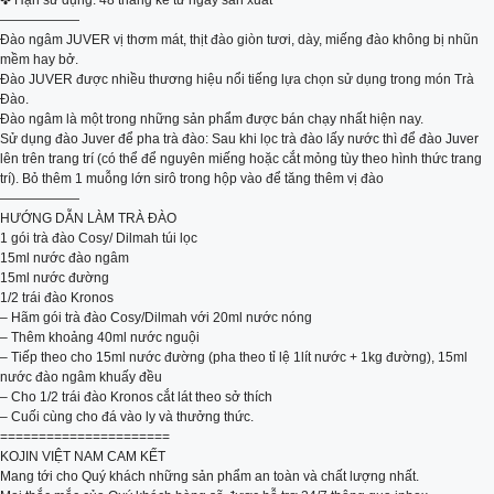
✤ Hạn sử dụng: 48 tháng kể từ ngày sản xuất
——————
Đào ngâm JUVER vị thơm mát, thịt đào giòn tươi, dày, miếng đào không bị nhũn
mềm hay bở.
Đào JUVER được nhiều thương hiệu nổi tiếng lựa chọn sử dụng trong món Trà
Đào.
Đào ngâm là một trong những sản phẩm được bán chạy nhất hiện nay.
Sử dụng đào Juver để pha trà đào: Sau khi lọc trà đào lấy nước thì để đào Juver
lên trên trang trí (có thể để nguyên miếng hoặc cắt mỏng tùy theo hình thức trang
trí). Bỏ thêm 1 muỗng lớn sirô trong hộp vào để tăng thêm vị đào
——————
HƯỚNG DẪN LÀM TRÀ ĐÀO
1 gói trà đào Cosy/ Dilmah túi lọc
15ml nước đào ngâm
15ml nước đường
1/2 trái đào Kronos
– Hãm gói trà đào Cosy/Dilmah với 20ml nước nóng
– Thêm khoảng 40ml nước nguội
– Tiếp theo cho 15ml nước đường (pha theo tỉ lệ 1lít nước + 1kg đường), 15ml
nước đào ngâm khuấy đều
– Cho 1/2 trái đào Kronos cắt lát theo sở thích
– Cuối cùng cho đá vào ly và thưởng thức.
======================
KOJIN VIỆT NAM CAM KẾT
Mang tới cho Quý khách những sản phẩm an toàn và chất lượng nhất.