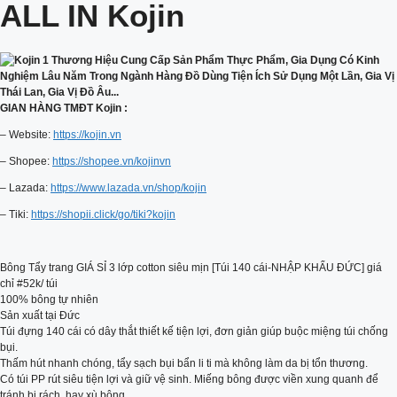
ALL IN Kojin
GIAN HÀNG TMĐT Kojin :
– Website:
https://kojin.vn
– Shopee:
https://shopee.vn/kojinvn
– Lazada:
https://www.lazada.vn/shop/kojin
– Tiki:
https://shopii.click/go/tiki?kojin
Bông Tẩy trang GIÁ SỈ 3 lớp cotton siêu mịn [Túi 140 cái-NHẬP KHẨU ĐỨC] giá
chỉ #52k/ túi
100% bông tự nhiên
Sản xuất tại Đức
Túi đựng 140 cái có dây thắt thiết kế tiện lợi, đơn giản giúp buộc miệng túi chống
bụi.
Thấm hút nhanh chóng, tẩy sạch bụi bẩn li ti mà không làm da bị tổn thương.
Có túi PP rút siêu tiện lợi và giữ vệ sinh. Miếng bông được viền xung quanh để
tránh bị rách, hay xù bông.