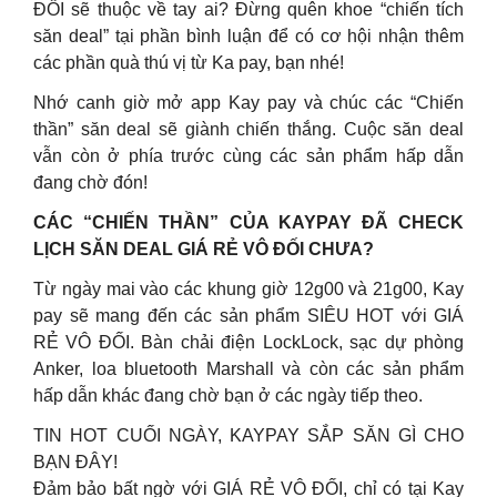
ĐỐI sẽ thuộc về tay ai? Đừng quên khoe “chiến tích
săn deal” tại phần bình luận để có cơ hội nhận thêm
các phần quà thú vị từ Ka pay, bạn nhé!
Nhớ canh giờ mở app Kay pay và chúc các “Chiến
thần” săn deal sẽ giành chiến thắng. Cuộc săn deal
vẫn còn ở phía trước cùng các sản phẩm hấp dẫn
đang chờ đón!
CÁC “CHIẾN THẦN” CỦA KAYPAY ĐÃ CHECK
LỊCH SĂN DEAL GIÁ RẺ VÔ ĐỐI CHƯA?
Từ ngày mai vào các khung giờ 12g00 và 21g00, Kay
pay sẽ mang đến các sản phẩm SIÊU HOT với GIÁ
RẺ VÔ ĐỐI. Bàn chải điện LockLock, sạc dự phòng
Anker, loa bluetooth Marshall và còn các sản phẩm
hấp dẫn khác đang chờ bạn ở các ngày tiếp theo.
TIN HOT CUỐI NGÀY, KAYPAY SẮP SĂN GÌ CHO
BẠN ĐÂY!
Đảm bảo bất ngờ với GIÁ RẺ VÔ ĐỐI, chỉ có tại Kay