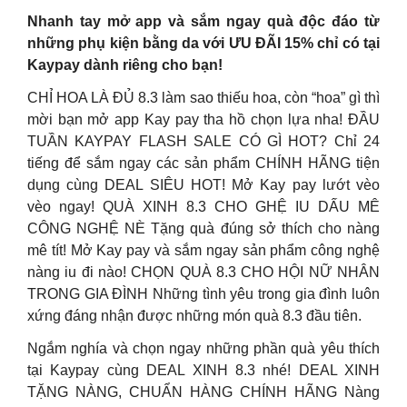
Nhanh tay mở app và sắm ngay quà độc đáo từ
những phụ kiện bằng da với ƯU ĐÃI 15% chỉ có tại
Kaypay dành riêng cho bạn!
CHỈ HOA LÀ ĐỦ 8.3 làm sao thiếu hoa, còn “hoa” gì thì
mời bạn mở app Kay pay tha hồ chọn lựa nha! ĐẦU
TUẦN KAYPAY FLASH SALE CÓ GÌ HOT? Chỉ 24
tiếng để sắm ngay các sản phẩm CHÍNH HÃNG tiện
dụng cùng DEAL SIÊU HOT! Mở Kay pay lướt vèo
vèo ngay! QUÀ XINH 8.3 CHO GHỆ IU DẤU MÊ
CÔNG NGHỆ NÈ Tặng quà đúng sở thích cho nàng
mê tít! Mở Kay pay và sắm ngay sản phẩm công nghệ
nàng iu đi nào! CHỌN QUÀ 8.3 CHO HỘI NỮ NHÂN
TRONG GIA ĐÌNH Những tình yêu trong gia đình luôn
xứng đáng nhận được những món quà 8.3 đầu tiên.
Ngắm nghía và chọn ngay những phần quà yêu thích
tại Kaypay cùng DEAL XINH 8.3 nhé! DEAL XINH
TẶNG NÀNG, CHUẨN HÀNG CHÍNH HÃNG Nàng