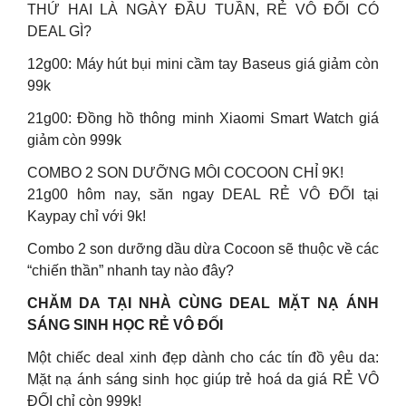
THỨ HAI LÀ NGÀY ĐẦU TUẦN, RẺ VÔ ĐỐI CÓ
DEAL GÌ?
12g00: Máy hút bụi mini cầm tay Baseus giá giảm còn
99k
21g00: Đồng hồ thông minh Xiaomi Smart Watch giá
giảm còn 999k
COMBO 2 SON DƯỠNG MÔI COCOON CHỈ 9K!
21g00 hôm nay, săn ngay DEAL RẺ VÔ ĐỐI tại
Kaypay chỉ với 9k!
Combo 2 son dưỡng dầu dừa Cocoon sẽ thuộc về các
“chiến thần” nhanh tay nào đây?
CHĂM DA TẠI NHÀ CÙNG DEAL MẶT NẠ ÁNH
SÁNG SINH HỌC RẺ VÔ ĐỐI
Một chiếc deal xinh đẹp dành cho các tín đồ yêu da:
Mặt nạ ánh sáng sinh học giúp trẻ hoá da giá RẺ VÔ
ĐỐI chỉ còn 999k!