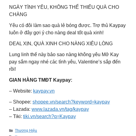
NGÀY TÌNH YÊU, KHÔNG THỂ THIẾU QUÀ CHO
CHÀNG
Yêu có đôi làm sao quà lẻ bóng được. Trợ thủ Kaypay
luôn ở đây gợi ý cho nàng deal tốt quà xinh!
DEAL XỊN, QUÀ XINH CHO NÀNG XIÊU LÒNG
Lung linh thế này bảo sao nàng không yêu Mở Kay
pay sắm ngay nhé các tình yêu, Valentine’s sắp đến
rồi!
GIAN HÀNG TMĐT Kaypay:
– Website:
kaypay.vn
– Shopee:
shopee.vn/search?keyword=kaypay
– Lazada:
www.lazada.vn/tag/kaypay
– Tiki:
tiki.vn/search?q=Kaypay
Categories
Thương Hiệu