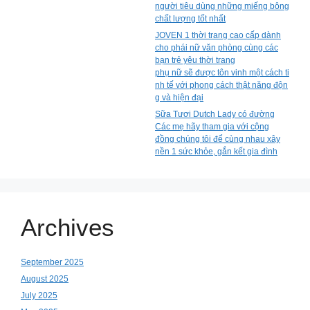
người tiêu dùng những miếng bông
chất lượng tốt nhất
JOVEN 1 thời trang cao cấp dành
cho phái nữ văn phòng cùng các
bạn trẻ yêu thời trang
phụ nữ sẽ được tôn vinh một cách ti
nh tế với phong cách thật năng độn
g và hiện đại
Sữa Tươi Dutch Lady có đường
Các mẹ hãy tham gia với cộng
đồng chúng tôi để cùng nhau xây
nền 1 sức khỏe, gắn kết gia đình
Archives
September 2025
August 2025
July 2025