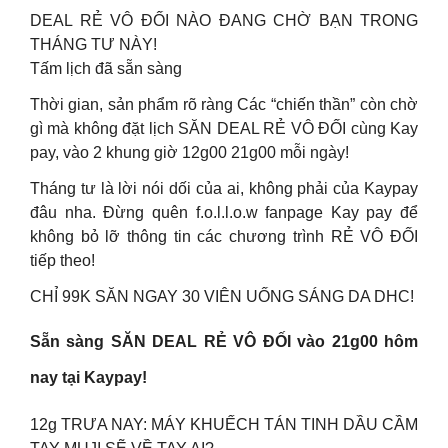
DEAL RẺ VÔ ĐỐI NÀO ĐANG CHỜ BẠN TRONG
THÁNG TƯ NÀY!
Tấm lịch đã sẵn sàng
Thời gian, sản phẩm rõ ràng Các “chiến thần” còn chờ
gì mà không đặt lịch SĂN DEAL RẺ VÔ ĐỐI cùng Kay
pay, vào 2 khung giờ 12g00 21g00 mỗi ngày!
Tháng tư là lời nói dối của ai, không phải của Kaypay
đâu nha. Đừng quên f.o.l.l.o.w fanpage Kay pay để
không bỏ lỡ thông tin các chương trình RẺ VÔ ĐỐI
tiếp theo!
CHỈ 99K SĂN NGAY 30 VIÊN UỐNG SÁNG DA DHC!
Sẵn sàng SĂN DEAL RẺ VÔ ĐỐI vào 21g00 hôm
nay tại Kaypay!
12g TRƯA NAY: MÁY KHUẾCH TÁN TINH DẦU CẦM