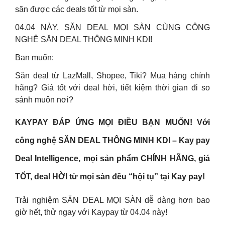
săn được các deals tốt từ mọi sàn.
04.04 NÀY, SĂN DEAL MỌI SÀN CÙNG CÔNG
NGHỆ SĂN DEAL THÔNG MINH KDI!
Bạn muốn:
Săn deal từ LazMall, Shopee, Tiki? Mua hàng chính
hãng? Giá tốt với deal hời, tiết kiệm thời gian đi so
sánh muôn nơi?
KAYPAY ĐÁP ỨNG MỌI ĐIỀU BẠN MUỐN! Với
công nghệ SĂN DEAL THÔNG MINH KDI – Kay pay
Deal Intelligence, mọi sản phẩm CHÍNH HÃNG, giá
TỐT, deal HỜI từ mọi sàn đều “hội tụ” tại Kay pay!
Trải nghiệm SĂN DEAL MỌI SÀN dễ dàng hơn bao
giờ hết, thử ngay với Kaypay từ 04.04 này!