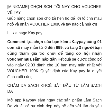
[MINIGAME] CHỌN SON TỐI NAY CHO VOUCHER
VỀ TAY
Giúp nàng chọn son cho tối hẹn hò để lời tỏ tình mau
ngỏ và nhận VOUCHER 100K về tay nào cả nhà ơi!
L.i.k.e page Kay pay
Comment lựa chọn của bạn kèm #Kaypay cùng 01
con số may mắn từ 0 đến 999, và t.a.g 3 người bạn
cùng tham gia trò chơi để tăng cơ hội nhận
voucher mua sắm hấp dẫn
Kết quả sẽ được công bố
vào ngày 02.03 dành cho 10 bạn may mắn nhất với
VOUCHER 100K Quyết định của Kay pay là quyết
định cuối cùng
CHĂM DA SẠCH KHOẺ BẮT ĐẦU TỪ LÀM SẠCH
DA
Mở app Kaypay sắm ngay các sản phẩm Làm Sạch
Da và tất cả sự xinh đẹp này sẽ đến với làn da yêu