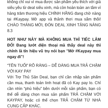
không chỉ vui vì mua được sản phẩm yêu thích với giá
siêu yêu từ deal siêu xinh, mà còn hoàn toàn an tâm vì
hàng trăm thương hiệu CHÍNH HÃNG đang chờ nàng
tại #Kaypay. Mở app và thảnh thơi mua sắm thôi!
CHÀO THÁNG MỚI, ĐÓN DEAL XINH TẶNG NÀNG
8.3
HOT NHƯ NÀY MÀ KHÔNG MUA THÌ TIẾC LẮM
ĐÓ! Đang lướt điện thoại mà thấy deal này thì
chính là tín hiệu vũ trụ nói bạn “Mở #Kaypay mua
ngay đi”!
“TÊN TUỔI” RÕ RÀNG – DỄ DÀNG MUA TRẢ CHẬM
VỚI KAY PAY
Với Trợ Thủ Săn Deal, bạn chỉ cần nhập sản phẩm
cần mua, thanh toán linh hoạt đã có Kay pay lo. Chỉ
cần nhìn “phù hiệu” bên dưới mỗi sản phẩm, bạn có
thể dễ dàng chọn mua sản phẩm TRẢ CHẬM VỚI
KAYPAY, hoặc có thể chọn TRẢ CHẬM TỪ NHÀ
CUNG CẤP KHÁC.