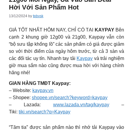
Hời Với Sản Phẩm Hot
13/12/2024
by
tpbvsk
GIÁ TỐT NHẤT HÔM NAY, CHỈ CÓ TẠI
KAYPAY
Bên
cạnh 2 khung giờ 12g00 và 21g00, Kaypay vẫn còn
“bộ sưu tập khổng lồ” các sản phẩm có giá được giảm
so với thời điểm của ngày hôm trước, từ cả 3 sàn và
các đối tác uy tín. Nhanh tay tải
Kaypay
và trải nghiệm
giờ mua sắm nào cũng được mua hời với hàng chính
hãng nhé!
GIAN HÀNG TMĐT Kaypay:
– Website:
kaypay.vn
– Shopee:
shopee.vn/search?keyword=kaypay
– Lazada:
www.lazada.vn/tag/kaypay
–
Tiki:
tiki.vn/search?q=Kaypay
“Tăm tia” được sản phẩm nào thì nhớ tải Kaypay vào