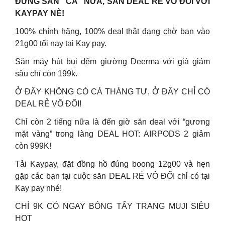
ĐỪNG SĂN “CÁ” NỮA, SĂN DEAL RẺ VÔ ĐỐI VỚI
KAYPAY NÈ!
100% chính hãng, 100% deal thật đang chờ bạn vào
21g00 tối nay tại Kay pay.
Săn máy hút bụi đệm giường Deerma với giá giảm
sâu chỉ còn 199k.
Ở ĐÂY KHÔNG CÓ CÁ THÁNG TƯ, Ở ĐÂY CHỈ CÓ
DEAL RẺ VÔ ĐỐI!
Chỉ còn 2 tiếng nữa là đến giờ săn deal với “gương
mặt vàng” trong làng DEAL HOT: AIRPODS 2 giảm
còn 999K!
Tải Kaypay, đặt đồng hồ đúng boong 12g00 và hẹn
gặp các bạn tại cuộc săn DEAL RẺ VÔ ĐỐI chỉ có tại
Kay pay nhé!
CHỈ 9K CÓ NGAY BÔNG TẨY TRANG MUJI SIÊU
HOT