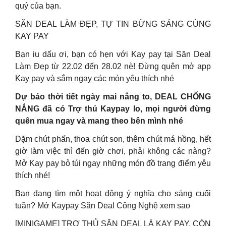
quý của bạn.
SĂN DEAL LÀM ĐẸP, TỰ TIN BỪNG SÁNG CÙNG
KAY PAY
Bạn iu dấu ơi, bạn có hẹn với Kay pay tại Săn Deal
Làm Đẹp từ 22.02 đến 28.02 nè! Đừng quên mở app
Kay pay và sắm ngay các món yêu thích nhé
Dự báo thời tiết ngày mai nắng to, DEAL CHỐNG
NẮNG đã có Trợ thủ Kaypay lo, mọi người đừng
quên mua ngay và mang theo bên mình nhé
Dặm chút phấn, thoa chút son, thêm chút má hồng, hết
giờ làm việc thì đến giờ chơi, phải không các nàng?
Mở Kay pay bỏ túi ngay những món đồ trang điểm yêu
thích nhé!
Bạn đang tìm một hoạt động ý nghĩa cho sáng cuối
tuần? Mở Kaypay Săn Deal Công Nghệ xem sao
[MINIGAME] TRỢ THỦ SĂN DEAL LÀ KAY PAY, CÒN