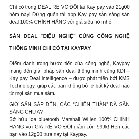
Chỉ có trong DEAL RẺ VÔ ĐỐI tại Kay pay vào 21g00
hôm nay! Đừng quên tải app Kay pay sẵn sàng săn
deal 100% CHÍNH HÃNG với giá siêu hời nhé!
SĂN DEAL “ĐIỆU NGHỆ” CÙNG CÔNG NGHỆ
THÔNG MINH CHỈ CÓ TẠI KAYPAY
Điểm danh trong bước tiến của công nghệ, Kaypay
mang đến giải pháp săn deal thông minh cùng KDI –
Kay pay Deal Intelligence – được phát triển bởi KMS
Technology, giúp các bạn không bỏ lỡ bất kỳ deal nào
từ mọi sàn mua sắm.
GIỜ SĂN SẮP ĐẾN, CÁC “CHIẾN THẦN” ĐÃ SẴN
SÀNG CHƯA?
Sở hữu loa bluetooth Marshall Willen 100% CHÍNH
HÃNG với GIÁ RẺ VÔ ĐỐI giảm còn 999k! Hẹn các
bạn vào 12g00 trưa nay tại Kaypay.