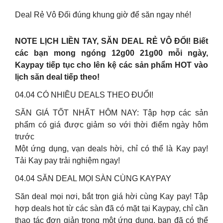
Deal Rẻ Vô Đối đúng khung giờ để săn ngay nhé!
NOTE LỊCH LIỀN TAY, SĂN DEAL RẺ VÔ ĐỐI! Biết
các bạn mong ngóng 12g00 21g00 mỗi ngày,
Kaypay tiếp tục cho lên kệ các sản phẩm HOT vào
lịch săn deal tiếp theo!
04.04 CÓ NHIỀU DEALS THEO ĐUỔI!
SĂN GIÁ TỐT NHẤT HÔM NAY: Tập hợp các sản
phẩm có giá được giảm so với thời điểm ngày hôm
trước
Một ứng dụng, vạn deals hời, chỉ có thể là Kay pay!
Tải Kay pay trải nghiệm ngay!
04.04 SĂN DEAL MỌI SÀN CÙNG KAYPAY
Săn deal mọi nơi, bắt trọn giá hời cùng Kay pay! Tập
hợp deals hot từ các sàn đã có mặt tại Kaypay, chỉ cần
thao tác đơn giản trong một ứng dụng, bạn đã có thể