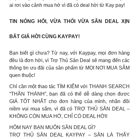
ai rơi vào cảnh mua hớ vì đã có deal hời từ Kay pay!
TIN NÓNG HỔI, VỪA THỔI VỪA SĂN DEAL XỊN
BẮT GIÁ HỜI CÙNG KAYPAY!
Bạn biết gì chưa? Từ nay, với Kaypay, mọi đơn hàng
đều là đơn hời, vì Trợ Thủ Săn Deal sẽ mang đến các
thông tin ưu đãi của sản phẩm từ MỌI NƠI MUA SẮM
quen thuộc!
Chỉ cần một thao tác TÌM KIẾM với THANH SEARCH
“THẦN THÁNH”, bạn đã có thể dễ dàng chọn được
GIÁ TỐT NHẤT cho đơn hàng của mình, nhân đôi
niềm vui mua sắm, vì đã có TRỢ THỦ SĂN DEAL –
KHÔNG CÒN MUA HỚ, CHỈ CÓ DEAL HỜI!
HÔM NAY BẠN MUỐN SĂN DEAL GÌ?
TRỢ THỦ SĂN DEAL KAYPAY – SĂN LÀ THẤY