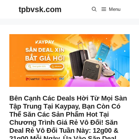
Skip
tpbvsk.com
to
Menu
content
Bên Cạnh Các Deals Hời Từ Mọi Sàn
Tập Trung Tại Kaypay, Bạn Còn Có
Thể Săn Các Sản Phẩm Hot Tại
Chương Trình Giá Rẻ Vô Đối! Săn
Deal Rẻ Vô Đối Tuần Này: 12g00 &
21g00 Mỗi Ngày, Ùa Vào Săn Deal