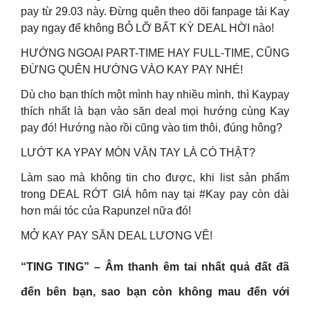
pay từ 29.03 này. Đừng quên theo dõi fanpage tải Kay
pay ngay để không BỎ LỠ BẤT KỲ DEAL HỜI nào!
HƯỚNG NGOẠI PART-TIME HAY FULL-TIME, CŨNG
ĐỪNG QUÊN HƯỚNG VÀO KAY PAY NHÉ!
Dù cho bạn thích một mình hay nhiều mình, thì Kaypay
thích nhất là bạn vào săn deal mọi hướng cùng Kay
pay đó! Hướng nào rồi cũng vào tim thôi, đúng hông?
LƯỚT KA YPAY MÒN VÂN TAY LÀ CÓ THẬT?
Làm sao mà không tin cho được, khi list sản phẩm
trong DEAL RỚT GIÁ hôm nay tại #Kay pay còn dài
hơn mái tóc của Rapunzel nữa đó!
MỞ KAY PAY SĂN DEAL LƯƠNG VỀ!
“TING TING” – Âm thanh êm tai nhất quả đất đã
đến bên bạn, sao bạn còn không mau đến với