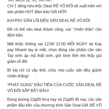
TAY MUJI SẼ VỀ TAY AI?
Chỉ 1 tiếng nữa thôi, Deal RẺ VÔ ĐỐI sẽ xuất hiện với
sản phẩm HOT đảm bảo GIÁ HỜI!
KAYPAY DẪN LỐI ĐẾN SĂN DEAL RẺ VÔ ĐỐI
Để có thể săn deal thành công, các “chiến thần” cần
đảm bảo:
Một khắc không sai 12:00 21:00 MỖI NGÀY tại Kay
pay Nhanh tay lẹ mắt, chọn đúng sản phẩm cần săn
Tay xinh áp mã thật xinh, giữ bình tĩnh khi thấy giá
giảm vô đối
Bí kíp chỉ có vậy thôi, chúc mọi cuộc săn đều giành
chiến thắng!
“PHÁT SÚNG” ĐẦU TIÊN CỦA CUỘC SĂN DEAL RẺ
VÔ ĐỐI SẮP BẮT ĐẦU!
Đúng boong 12g00 trưa nay và 21g00 tối nay, các sản
phẩm đầu tiên của chương trình Săn Deal GIÁ RẺ VÔ