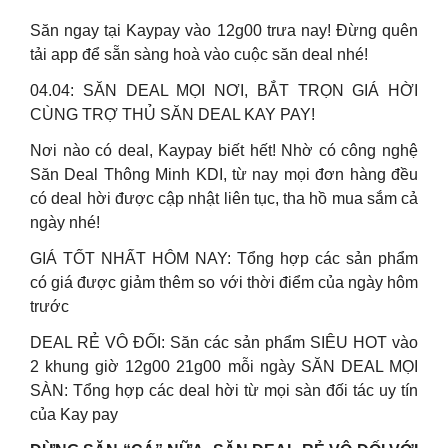
Săn ngay tại Kaypay vào 12g00 trưa nay! Đừng quên
tải app để sẵn sàng hoà vào cuộc săn deal nhé!
04.04: SĂN DEAL MỌI NƠI, BẮT TRỌN GIÁ HỜI
CÙNG TRỢ THỦ SĂN DEAL KAY PAY!
Nơi nào có deal, Kaypay biết hết! Nhờ có công nghệ
Săn Deal Thông Minh KDI, từ nay mọi đơn hàng đều
có deal hời được cập nhật liên tục, tha hồ mua sắm cả
ngày nhé!
GIÁ TỐT NHẤT HÔM NAY: Tổng hợp các sản phẩm
có giá được giảm thêm so với thời điểm của ngày hôm
trước
DEAL RẺ VÔ ĐỐI: Săn các sản phẩm SIÊU HOT vào
2 khung giờ 12g00 21g00 mỗi ngày SĂN DEAL MỌI
SÀN: Tổng hợp các deal hời từ mọi sàn đối tác uy tín
của Kay pay