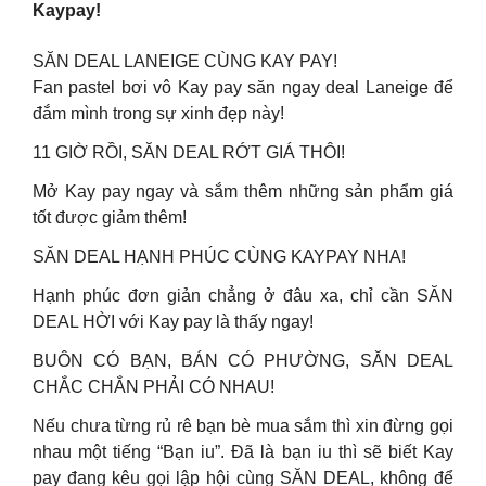
Kaypay!
SĂN DEAL LANEIGE CÙNG KAY PAY!
Fan pastel bơi vô Kay pay săn ngay deal Laneige để
đắm mình trong sự xinh đẹp này!
11 GIỜ RỒI, SĂN DEAL RỚT GIÁ THÔI!
Mở Kay pay ngay và sắm thêm những sản phẩm giá
tốt được giảm thêm!
SĂN DEAL HẠNH PHÚC CÙNG KAYPAY NHA!
Hạnh phúc đơn giản chẳng ở đâu xa, chỉ cần SĂN
DEAL HỜI với Kay pay là thấy ngay!
BUÔN CÓ BẠN, BÁN CÓ PHƯỜNG, SĂN DEAL
CHẮC CHẮN PHẢI CÓ NHAU!
Nếu chưa từng rủ rê bạn bè mua sắm thì xin đừng gọi
nhau một tiếng “Bạn iu”. Đã là bạn iu thì sẽ biết Kay
pay đang kêu gọi lập hội cùng SĂN DEAL, không để