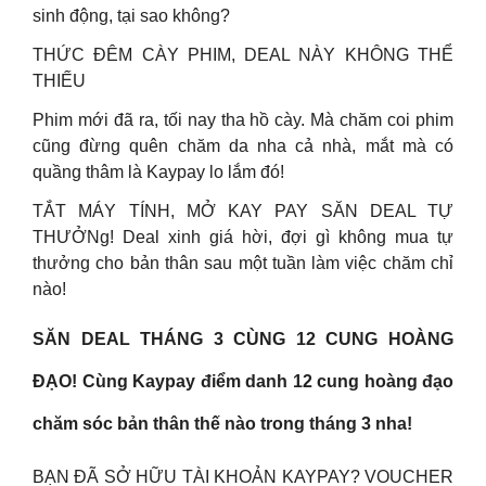
sinh động, tại sao không?
THỨC ĐÊM CÀY PHIM, DEAL NÀY KHÔNG THỂ
THIẾU
Phim mới đã ra, tối nay tha hồ cày. Mà chăm coi phim
cũng đừng quên chăm da nha cả nhà, mắt mà có
quầng thâm là Kaypay lo lắm đó!
TẮT MÁY TÍNH, MỞ KAY PAY SĂN DEAL TỰ
THƯỞNg! Deal xinh giá hời, đợi gì không mua tự
thưởng cho bản thân sau một tuần làm việc chăm chỉ
nào!
SĂN DEAL THÁNG 3 CÙNG 12 CUNG HOÀNG
ĐẠO! Cùng Kaypay điểm danh 12 cung hoàng đạo
chăm sóc bản thân thế nào trong tháng 3 nha!
BẠN ĐÃ SỞ HỮU TÀI KHOẢN KAYPAY? VOUCHER