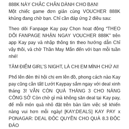
888K NÀY CHẮC CHẮN DÀNH CHO BẠN!
Một chiếc game đơn giản cùng VOUCHER 888K
khủng đang chờ bạn. Chỉ cần đáp ứng 2 điều sau:
Theo dõi Fanpage Kay pay Chọn hoạt động “THEO
DÕI FANPAGE NHẬN NGAY VOUCHER 888K” trên
app Kay pay và nhập thông tin theo hướng dẫn Chỉ
vậy thôi, và chờ Thần May Mắn đến với bạn mỗi tuần
nhé!
TÂM ĐIỂM GIRL’S NIGHT, LÀ CHỊ EM MÌNH CHỨ AI!
Phố lên đèn thì hội chị em lên đồ, phong cách nào Kay
pay cũng cân tất! Lướt Kaypay sắm ngay với deal xinh
tháng 3! VẪN CÒN QUÀ THÁNG 3 CHO NÀNG
CÔNG SỞ Còn chờ gì mà không săn deal tại Kay pay,
để mỗi món quà nhỏ đặt trên bàn làm việc sẽ khiến
nàng vui hơn mỗi ngày! [KAY:DEALS] KAY PAY x
PONAGAR: DEAL ĐỘC QUYỀN CHO QUÀ 8.3 ĐỘC
ĐÁO