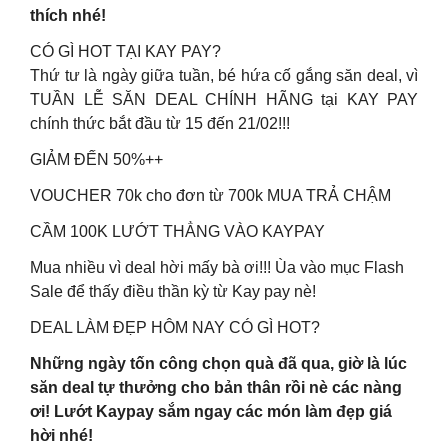
thích nhé!
CÓ GÌ HOT TẠI KAY PAY?
Thứ tư là ngày giữa tuần, bé hứa cố gắng săn deal, vì
TUẦN LỄ SĂN DEAL CHÍNH HÃNG tại KAY PAY
chính thức bắt đầu từ 15 đến 21/02!!!
GIẢM ĐẾN 50%++
VOUCHER 70k cho đơn từ 700k MUA TRẢ CHẬM
CẦM 100K LƯỚT THẲNG VÀO KAYPAY
Mua nhiều vì deal hời mấy bà ơi!!! Ùa vào mục Flash
Sale để thấy điều thần kỳ từ Kay pay nè!
DEAL LÀM ĐẸP HÔM NAY CÓ GÌ HOT?
Những ngày tốn công chọn quà đã qua, giờ là lúc
săn deal tự thưởng cho bản thân rồi nè các nàng
ơi! Lướt Kaypay sắm ngay các món làm đẹp giá
hời nhé!