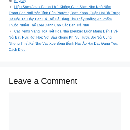
Tags
Kaypay
Hiệu Sách Amak Books Là 1 Không Gian Sách Nho Nhỏ Nằm
Trong Con Ngõ Yên Tĩnh Của Phường Bách Khoa, Quận Hai Bà Trưng,
Hà Nội. Tại Đây, Bạn Có Thể Dễ Dàng Tìm Thấy Những Ấn Phẩm
Thuộc Nhiều Thể Loại Dành Cho Các Bạn Trẻ Như:
Các Items Mang Họa Tiết Hoa Nhà Bleubird Luôn Mang Đến 1 Vẻ
Nổi Bật, Rực Rỡ, Hợp Với Bầu Không Khí Vui Tươi, Sôi Nổi Cùng
Những Thiết Kế Như Váy Xoè Bồng Bềnh Hay Áo Hai Dây Đáng Yêu,
Cách Điệu.
Leave a Comment
Comment