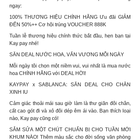
ngay:
100% THƯƠNG HIỆU CHÍNH HÃNG Ưu đãi GIẢM
ĐẾN 50%++ Cơ hội trúng VOUCHER 888K
Tuần lễ thương hiệu chính thức bắt đầu, hẹn bạn tại
Kay pay nhé!
SĂN DEAL NƯỚC HOA, VẤN VƯƠNG MỖI NGÀY
Mỗi ngày tôi chọn một niềm vui, vui nhất là mua nước
hoa CHÍNH HÃNG với DEAL HỜI!
KAYPAY x SABLANCA: SĂN DEAL CHO CHÂN
XINH IU
Cảm giác thoải mái sau giờ làm là thư giãn đôi chân,
cất cao gót đi và xỏ đôi dép êm ái vào. Bạn thích loại
nào, Kay pay cũng có!
SẮM SỬA MỘT CHÚT CHUẨN BỊ CHO TUẦN MỚI
KHUM NÀO! Thêm màu sắc cho đời sống văn phòng