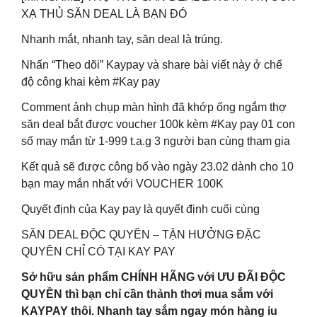
XẠ THỦ SĂN DEAL LÀ BẠN ĐÓ
Nhanh mắt, nhanh tay, săn deal là trúng.
Nhấn “Theo dõi” Kaypay và share bài viết này ở chế
độ công khai kèm #Kay pay
Comment ảnh chụp màn hình đã khớp ống ngắm thợ
săn deal bắt được voucher 100k kèm #Kay pay 01 con
số may mắn từ 1-999 t.a.g 3 người bạn cùng tham gia
Kết quả sẽ được công bố vào ngày 23.02 dành cho 10
bạn may mắn nhất với VOUCHER 100K
Quyết định của Kay pay là quyết định cuối cùng
SĂN DEAL ĐỘC QUYỀN – TẬN HƯỞNG ĐẶC
QUYỀN CHỈ CÓ TẠI KAY PAY
Sở hữu sản phẩm CHÍNH HÃNG với ƯU ĐÃI ĐỘC
QUYỀN thì bạn chỉ cần thảnh thơi mua sắm với
KAYPAY thôi. Nhanh tay sắm ngay món hàng iu